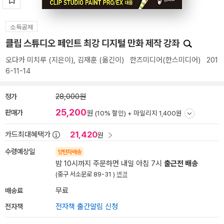
소득공제
클립 스튜디오 페인트 최강 디지털 만화 제작 강좌
오다카 미치루
(지은이),
김재훈
(옮긴이)
한즈미디어(한스미디어)
201
6-11-14
정가
28,000원
25,200
판매가
원
(10% 할인) +
마일리지 1,400원
21,420
카드최대혜택가
원
수령예상일
양탄자배송
밤 10시까지 주문하면 내일 아침 7시
출근전 배송
(중구 서소문로 89-31 )
변경
배송료
무료
전자책
전자책 출간알림 신청