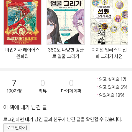
집중선이나 컷선, 투시도 등 많은 부분이 디지털 도구로 지원되는 만
큼 작업 시간을 단축하고, 그림의 완성도를 높일 수 있다는 점을 이해
하게 될 것입니다. 예술적인 요소와 달리 기술적인 요소로 접근하면
어떤 점이 달라질까요? 그렇다고 손으로만 그리던 시대의 작가성과
표현력을 잃어버릴 염려는 없습니다. 물론 개인의 역량으로 수작업으
로 그리는 방법에 비해 디지털 기술의 수혜를 최대한 활용하려면 기
마법기사 레이어스
360도 다양한 앵글
디지털 일러스트 선
술적으로 처리하는 데 적절한 도구를 선택하고, 수치를 설정하며, 정
원화집
로 얼굴 그리기
화 그리기 사전
해진 순서로 작업을 해야 하는 일련의 단계를 밟아야 합니다. 이런 디
지털 만화 제작에 최적화되어 있는 프로그램이 바로 ‘CLIP STUDI
O PAINT’입니다. 많은 아티스트들이 이 프로그램을 사용하고 있는
읽고 싶어요 1명
7
0
0
데 최근에야 한글판이 출시되었습니다. 이 책은 이 한글판을 반영하
읽고 있어요 6명
100자평
리뷰
마이페이퍼
여 출간하였습니다. 이 책은 ‘CLIP STUDIO PAINT PRO/EX’로
읽었어요 18명
디지털 만화 그리기에 도전하려는 분, ‘ComicStudio PRO/EX’에
이 책에 내가 남긴 글
서 ‘CLIP STUDIO PAINT PRO/EX’로 제작 환경을 변경하려는 분
로그인하면 내가 남긴 글과 친구가 남긴 글을 확인할 수 있습니다.
들을 대상으로 하는 책입니다. 또한 디지털 환경에서 작업하는 많은
아티스트들이 자신의 작품성이나 표현력을 제약 없이 효율적으로 표
로그인하기