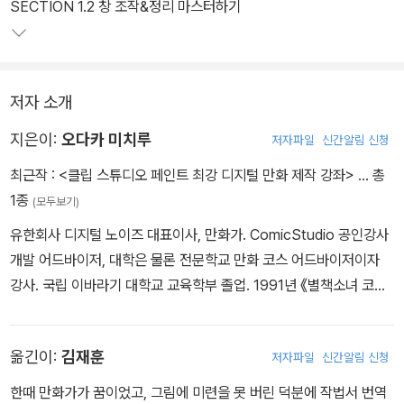
SECTION 1.2 창 조작&정리 마스터하기
저자 소개
지은이:
오다카 미치루
저자파일
신간알림 신청
최근작 :
<클립 스튜디오 페인트 최강 디지털 만화 제작 강좌>
… 총
1종
(모두보기)
유한회사 디지털 노이즈 대표이사, 만화가. ComicStudio 공인강사
개발 어드바이저, 대학은 물론 전문학교 만화 코스 어드바이저이자
강사. 국립 이바라기 대학교 교육학부 졸업. 1991년 《별책소녀 코믹
스》(소학관)로 만화가 데뷔. 가쿠슈주쿠 강사로 근무하면서 프로 만
화가, 어시스턴트로 만화 기술을 익힘. 1997년부터 만화 전문학교
옮긴이:
김재훈
저자파일
신간알림 신청
강사로 근무. 디지털 코믹스, 작품 제작 등을 담당. 2003년부터 디지
털 노이즈 주최 프로 만화가, 동인 작가를 위한 디지털 코믹스 강좌의
한때 만화가가 꿈이었고, 그림에 미련을 못 버린 덕분에 작법서 번역