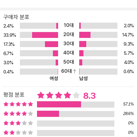
현하면서 디지털 특유의 새로운 표현에도 도전해볼 수 있도록 구성했
습니다. 컴퓨터로 만화를 그려보고 싶지만, 진입 장벽이 높을 것이라
구매자 분포
고 생각하는 분들이 아주 많습니다. 그런 분들도 알기 쉽도록 가능한
10대
2.0%
2.4%
하나하나 순서에 따라 설명했습니다. 부디 책의 구석구석까지 읽어보
20대
14.7%
33.9%
고 ‘CLIP STUDIO PAINT PRO/EX’의 기본 사용법을 마스터했으
30대
9.3%
17.3%
면 좋겠습니다. 또한 이 책을 통해 아티스트 여러분들이 작품을 표현
40대
5.7%
6.7%
하는 데 많은 도움이 되기를 바랍니다. 이 책의 구성 1. 총 9개의 파트
50대
4.0%
3.0%
로 CLIP STUDIO PAINT 디지털 만화 제작의 전 과정을 소개합니
60대
0.6%
0.4%
다. 2. 각 파트의 중요 부분을 섹션으로 나누어 간략한 요약과 함께 조
여성
남성
작의 핵심을 설명합니다. 3. 소프트웨어의 전체 화면을 게재하고 창
의 어느 부분을 조작하는지 알기 쉽도록 순서에 따라 번호를 매겼습
8.3
평점 분포
니다. 그리고 조작 순서를 이미지로 설명합니다. 4. POINT/TIPS 설
57.1%
명 : 중요한 부분은 POINT, 알아두면 편리한 테크닉은 TIPS 마크를
28.6%
붙였습니다. ComicStudio 사용자를 위해 CLIP STUDIO PAINT
0%
와 동일한 기능, 차이점 등에 대한 해설을 더했습니다. 이런 점을 참고
해 읽어보면 깊이 이해할 수 있습니다. 5. 책 속의 표기 : 일본어 버전
0%