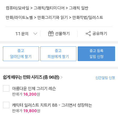
컴퓨터/모바일
>
그래픽/멀티미디어
>
그래픽 일반
만화/라이트노벨
>
만화그리기와 읽기
>
만화작법/일러스트
선물하기
공유하기
중고
중고
중고 등록
알라딘에 팔기
회원에게 팔기
알림 신청
쉽게 배우는 만화 시리즈 (총 96권)
신간알림 신청
아름다운 인체 그리기 레슨
판매가
16,200
원
캐릭터 일러스트 치트키 88 - 그리면서 성장하는
판매가
19,800
원