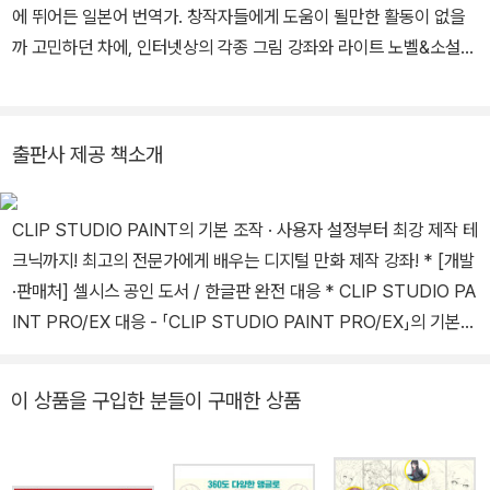
주임 강사로 근무. 많은 주간 · 월간지에 작품을 연재하면서, 디지털
에 뛰어든 일본어 번역가. 창작자들에게 도움이 될만한 활동이 없을
코믹스 작업 환경 도입 지원, 강의를 하고 있다. 2013년부터 문부과
까 고민하던 차에, 인터넷상의 각종 그림 강좌와 라이트 노벨&소설
학성 ‘성장 분야에 있어 핵심적인 인재 양성의 전력 추진 사업 만화 분
작법 등을 원작자의 허락을 받고 번역해서 블로그와 SNS에 올리고
야’ 위원으로 활동. 2014년부터 경제산업성 ‘만화의 디지털 제작 행
있다. 번역서로 『DVD와 함께하는 애니메이션 캐릭터 작화 기술』,
정 준비에 대한 조사위원회’의 위원으로 활동.
『최고의 그림을 그리는 방법』, 『CLIP STUDIO PAINT, 캐릭터를
출판사 제공 책소개
살리는 배경 그리기 노하우』, 『일러스트와 만화를 위한 구도 노하우』,
『캐릭터 그리기의 기본 법칙』, 『클립 스튜디오 페인트 최강 디지털 만
CLIP STUDIO PAINT의 기본 조작 · 사용자 설정부터 최강 제작 테
화 제작 강좌』, 『디지털 일러스트 인체 그리기 사전』, 『디지털 일러스
크닉까지! 최고의 전문가에게 배우는 디지털 만화 제작 강좌! * [개발
트 채색 사전』, 『최고의 건물과 거리를 그리는 기술』 등이 있다.
·판매처] 셀시스 공인 도서 / 한글판 완전 대응 * CLIP STUDIO PA
INT PRO/EX 대응 - 「CLIP STUDIO PAINT PRO/EX」의 기본적
인 사용법을 마스터할 수 있는 가장 완벽한 가이드북! 지금까지 많은
아티스트들이 ‘만화용지에 손으로 그려오던’ 만화 표현이 지금은 ‘컴
이 상품을 구입한 분들이 구매한 상품
퓨터로 보다 효율적으로, 손 그림처럼 높은 퀼리티’로 표현할 수 있게
되었습니다. 디지털 만화는 손그림에서 느껴지는 작품성 혹은 예술성
의 많은 부분을 기술적인 요소로 재분류했습니다. 이 책을 읽는다면