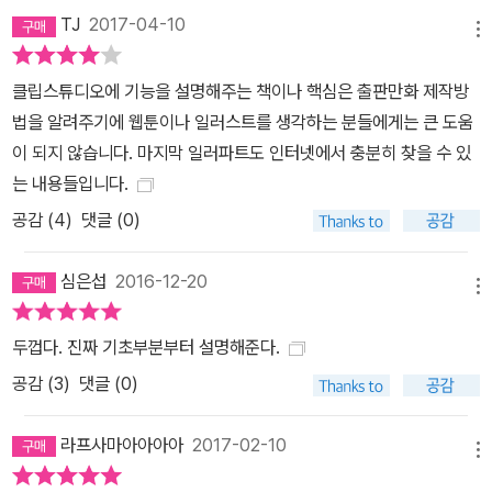
aylist?list=PLT7YzLSE2IDj 5SrPvYca1Qj7lOo0Mr4JM
TJ
2017-04-10
메뉴
클립스튜디오에 기능을 설명해주는 책이나 핵심은 출판만화 제작방
법을 알려주기에 웹툰이나 일러스트를 생각하는 분들에게는 큰 도움
이 되지 않습니다. 마지막 일러파트도 인터넷에서 충분히 찾을 수 있
는 내용들입니다.
공감 (
4
)
댓글 (0)
심은섭
2016-12-20
메뉴
두껍다. 진짜 기초부분부터 설명해준다.
공감 (
3
)
댓글 (0)
라프사마아아아아
2017-02-10
메뉴