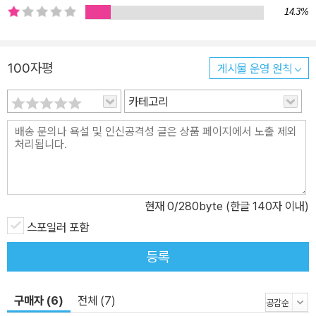
을 사용 중인 유저들도 이 책을 활용할 수 있도록 일본어 메뉴도 병기
14.3%
했습니다. 서브 메뉴나 도구 선택은 다음와 같이 표기합니다. ‘편집
(編集)’ 메뉴의 ‘변형(?形)’의 ‘자유 변형(自由?形)’ →‘편집(編
100자평
게시물 운영 원칙
集)’ 메뉴의 ‘변형(?形)’→‘자유 변형(自由?形)’ ‘펜(ペン)’ 도구 중
에 ‘G펜(Gペン)’ →‘펜(ペン)’→‘G펜(Gペン)’ 일러두기 1. 이 책의
카테고리
이미지는 한글판 최신 버전인 1.5.4를 기준으로 새롭게 제작한 것으
로 원서와 차이가 있을 수 있습니다. 2. 한글판에는 CLIP STUDIO
라는 별도의 프로그램을 제공하지 않아, 일본판처럼 원고를 관리하거
나 인쇄소로 완성된 원고 전송 등의 작업을 할 수 없습니다(주로 PA
RT 8의 일부 기능들이 해당됩니다). 3. 각종 참고 자료와 공식 홈페
현재
0
/280byte (한글 140자 이내)
이지에서 제공하는 동영상들은 대부분 일본판을 기준으로 제작되어
있습니다. 이 책에서는 언어 문제로 세부적인 사항을 파악하는 데 어
스포일러 포함
려움을 겪지 않도록 일본어를 병기했습니다. 4. 소재 역시 일본판과
등록
다소 차이가 있을 수 있습니다. 설명을 참고로 추가 소재와 매주 추가
되는 새로운 소재를 받을 수 있습니다. 5. 유튜브에서 저자의 동영상
구매자 (6)
전체 (7)
강의를 볼 수 있습니다.(일본어) https://www .youtube.com/ pl