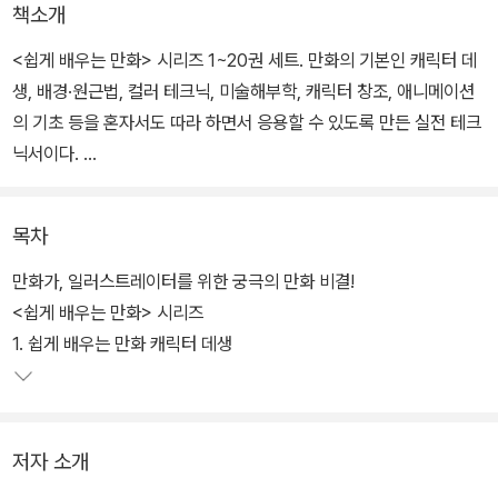
책소개
<쉽게 배우는 만화> 시리즈 1~20권 세트. 만화의 기본인 캐릭터 데
생, 배경·원근법, 컬러 테크닉, 미술해부학, 캐릭터 창조, 애니메이션
의 기초 등을 혼자서도 따라 하면서 응용할 수 있도록 만든 실전 테크
닉서이다.
만화, 애니메이션, 게임 산업의 본고장인 일본과 해외에서 출간된 도
목차
서들 중 최고의 도서를 엄선해서 시리즈를 구성하고 있으며, 앞으로
도 최신 해외 데생 비법과 스타일, 노하우, 국내 작가들의 비법 등을
만화가, 일러스트레이터를 위한 궁극의 만화 비결!
독자 여러분께 계속 소개해나갈 것이다.
<쉽게 배우는 만화> 시리즈
1. 쉽게 배우는 만화 캐릭터 데생
저자 소개