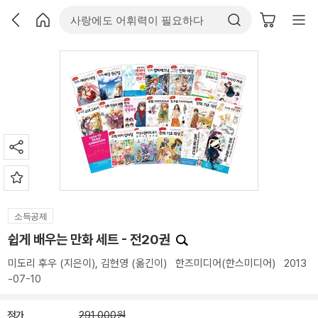
소득공제
쉽게 배우는 만화 세트 - 전20권
미도리 후우
(지은이),
김현영
(옮긴이)
한즈미디어(한스미디어)
2013
-07-10
정가
291,000원