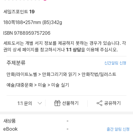
세일즈포인트
19
180쪽
188*257mm (B5)
342g
ISBN 9788959757206
세트도서는 개별 서지 정보를 제공하지 못하는 경우가 있습니다. 각
권의 상세 페이지를 참고하시거나
1:1 상담
을 이용해 주십시오.
주제분류
신간알림 신청
만화/라이트노벨
>
만화그리기와 읽기
>
만화작법/일러스트
예술/대중문화
>
미술
>
미술 실기
선물하기
공유하기
새상품
-
eBook
-
출간 알림 신청