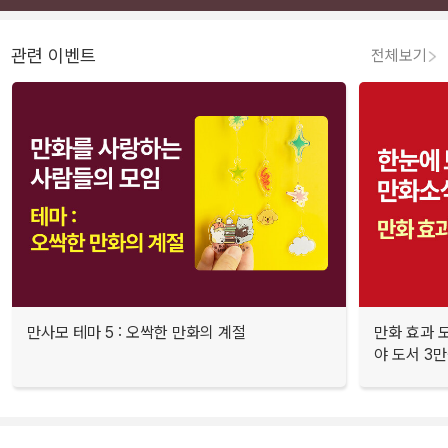
관련 이벤트
전체보기
만사모 테마 5 : 오싹한 만화의 계절
만화 효과 모
야 도서 3만