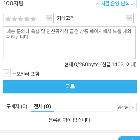
일러스트에서 가장 중요한 캐릭터 데생의 기본(만화 캐릭터 데생, 만
100자평
게시물 운영 원칙
화 기초 데생 1,2)부터 캐릭터를 표현하기 위한 세부 데생(손발 그리
카테고리
기 마스터, 옷 주름 그리기 마스터, 일러스트 인체 포즈집, 사진을 보
며 그리는 만화 데생), 캐릭터 창조 비법(캐릭터 디자인 견본첩), 그리
고 고급 일러스트 레슨(캐릭터에 생명력을 불어넣는 일러스트 테크
닉)까지 담고 있다. 또한 실제 캐릭터들의 다양한 모습(귀여운 소녀
그리기, 여자의 하루, 귀여운 동물 그리기, 서양 판타지 & 무기 일러스
트 포즈집, 남자 포즈 일러스트)도 담았다. 그리고 캐릭터가 존재하는
현재
0
/280byte (한글 140자 이내)
배경(배경·원근법) 기본서와 컬러 테크닉(컬러 테크닉, 코픽 마커 컬
스포일러 포함
러링) 도서, 장르(신화 전설의 세계) 분야, 애니메이션의 원리를 한눈
등록
에 볼 수 있는 이론서(하우 투 드로우 애니메이션)까지 담고 있어 만
화, 일러스트, 애니메이션 지망생들에게 꼭 필요한 기초 시리즈로 자
구매자 (0)
전체 (0)
리매김하고 있다. 아무쪼록 '쉽게 배우는 만화' 시리즈가 만화가, 일러
스트레이션의 꿈을 갖고 있는 모든 분들에게 훌륭한 길잡이가 될 수
등록된 평이 없습니다.
있었으면 하는 바람이다. 《쉽게 배우는 만화 캐릭터 데생》 그리기의
기본기부터 인체구조, 얼굴, 움직임, 의상까지 이 책은 만화 캐릭터 그