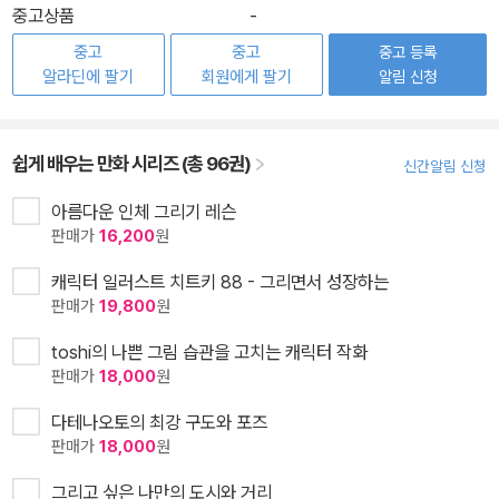
중고상품
-
중고
중고
중고 등록
알라딘에 팔기
회원에게 팔기
알림 신청
쉽게 배우는 만화 시리즈 (총 96권)
신간알림 신청
아름다운 인체 그리기 레슨
판매가
16,200
원
캐릭터 일러스트 치트키 88 - 그리면서 성장하는
판매가
19,800
원
toshi의 나쁜 그림 습관을 고치는 캐릭터 작화
판매가
18,000
원
다테나오토의 최강 구도와 포즈
판매가
18,000
원
그리고 싶은 나만의 도시와 거리