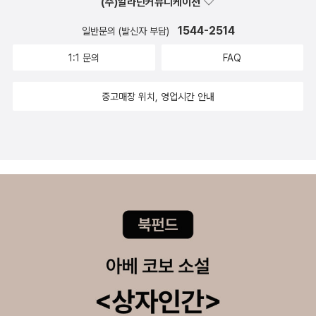
(주)알라딘커뮤니케이션
를 알면 쉽게 도전할 수 있습니다. 먼저 원리를 알고 원하는 그림에 자
꾸 도전하다 보면 표현의 폭이 넓어집니다. 《쉽게 배우는 귀여운 소녀
1544-2514
일반문의 (발신자 부담)
그리기》 그리기의 기본기부터 여성 특유의 다양한 동작과 의상 모음
1:1 문의
FAQ
집까지 귀여운 여자 캐릭터는 만화나 게임에서 절대로 빼놓을 수 없
는 존재입니다. 귀여운 소녀를 잘 그리고 싶어 만화나 삽화에 입문한
중고매장 위치, 영업시간 안내
사람도 많을 것입니다. 그런데 정작 그려보면 어딘지 모르게 부자연
스럽고 몸의 비율도 엉망일 때가 많습니다. 이 책은 인체를 그리는 기
본기부터 다양한 동작과 의상 모음집까지, 사랑스러운 여성을 그리는
데 필요한 요령을 소개합니다. 이 책으로 매력적인 소녀 캐릭터 그리
는 법을 터득해보세요! 《쉽게 배우는 캐릭터 디자인 견본첩》 만화, 애
니메이션, 게임 캐릭터를 창작하기 위한 기본 데생부터 캐릭터의 디
자인, 구도와 장면, 연출 방법 등을 해설! 캐릭터를 창조할 때는 우선
그림이 매력적이어야 합니다. 그리고 그 캐릭터로 독창적인 작품을
만들려면 설정이 흥미로워야 하고, 캐릭터가 살아 움직일 수 있는 이
야기(story)가 준비되어야 합니다. 그뿐만이 아닙니다. 만든 캐릭터
나 작품을 ‘누구에게 보여줄지(판매할지)’도 꼭 생각해 봐야 합니다.