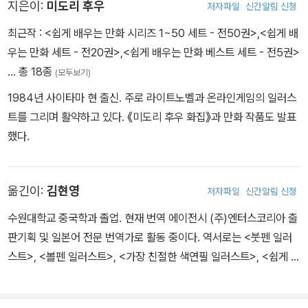
지은이:
미도리 후우
저자파일
신간알림 신청
최근작 :
<쉽게 배우는 만화 시리즈 1~50 세트 - 전50권>
,
<쉽게 배
우는 만화 세트 - 전20권>
,
<쉽게 배우는 만화 베스트 세트 - 전5권>
… 총 18종
(모두보기)
1984년 사이타마 현 출신. 주로 라이트노벨과 온라인게임의 일러스
트를 그리며 활약하고 있다. 《미도리 후우 화집》과 만화 작품도 발표
했다.
옮긴이:
김현영
저자파일
신간알림 신청
수원대학교 중국학과 졸업. 현재 번역 에이전시 (주)엔터스코리아 출
판기획 및 일본어 전문 번역가로 활동 중이다. 역서로는 <붓펜 일러
스트>, <볼펜 일러스트>, <가장 친절한 색연필 일러스트>, <쉽게 배
우는 만화 컬러 테크닉>, <쉽게 배우는 만화 배경>, <초보자를 위한
BL만화 그리는 방법>, <쉽게 배우는 캐릭터디자인 견본첩>, <쉽게