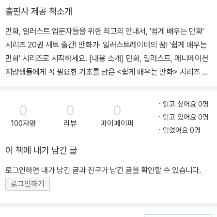
배우는 귀여운 소녀 그리기>, <쉽게 배우는 만화 캐릭터 데생>, <일
출판사 제공 책소개
상이 즐거워지는 팬시용품 만들기>, <처음 만드는 패브릭 상자> 외
만화, 일러스트 입문자들을 위한 최고의 안내서, '쉽게 배우는 만화'
다수가 있다.
시리즈 20권 세트 출간! 만화가· 일러스트레이터의 꿈! '쉽게 배우는
만화' 시리즈로 시작하세요. [내용 소개] 만화, 일러스트, 애니메이션
지망생들에게 꼭 필요한 기초를 담은 <쉽게 배우는 만화> 시리즈 20
권 출간! 만화와 애니메이션, 일러스트의 홍수 속에 살고 있으면서도
정작 만화와 일러스트를 배우기가 쉽지 않은 현실에서 독자 여러분들
읽고 싶어요 0명
0
0
0
의 뜨거운 호응으로 어느덧 시리즈 20권이 출간되었다. <쉽게 배우
읽고 있어요 0명
100자평
리뷰
마이페이퍼
는 만화> 시리즈는 만화의 기본인 캐릭터 데생, 배경·원근법, 컬러 테
읽었어요 0명
크닉, 미술해부학, 캐릭터 창조, 애니메이션의 기초 등을 혼자서도 따
이 책에 내가 남긴 글
라 하면서 응용할 수 있도록 만든 실전 테크닉서이다. 만화, 애니메이
션, 게임 산업의 본고장인 일본과 해외에서 출간된 도서들 중 최고의
로그인하면 내가 남긴 글과 친구가 남긴 글을 확인할 수 있습니다.
도서를 엄선해서 시리즈를 구성하고 있으며, 앞으로도 최신 해외 데
로그인하기
생 비법과 스타일, 노하우, 국내 작가들의 비법 등을 독자 여러분께 계
속 소개해나갈 것이다. <쉽게 배우는 만화> 시리즈의 구성은 만화,