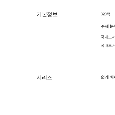
기본정보
320쪽
주제 분
국내도
국내도
시리즈
쉽게 배