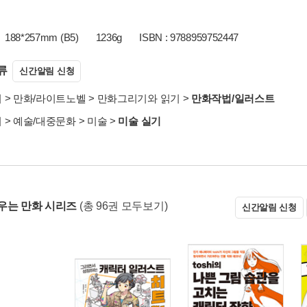
188*257mm (B5)
1236g
ISBN : 9788959752447
류
신간알림 신청
서
>
만화/라이트노벨
>
만화그리기와 읽기
>
만화작법/일러스트
서
>
예술/대중문화
>
미술
>
미술 실기
우는 만화 시리즈
(총 96권 모두보기)
신간알림 신청