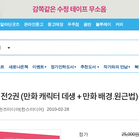
알라딘굿즈
온라인중고
중고매장
우주점
음반
블루레이
커피
서
스트
새로나온책
이벤트
정가인하도서
추천도서
작가와의 만남
북
 전2권 (만화 캐릭터 데생 + 만화 배경.원근법)
한즈미디어(한스미디어)
2010-02-28
정가
25,000