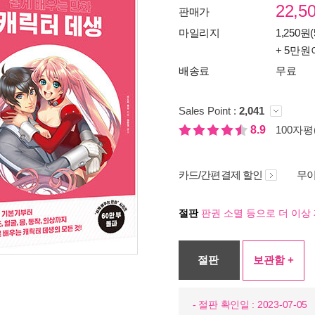
22,5
판매가
마일리지
1,250원(
+ 5만원
배송료
무료
Sales Point :
2,041
8.9
100자평(
카드/간편결제 할인
무이
절판
판권 소멸 등으로 더 이상 
절판
보관함 +
- 절판 확인일 : 2023-07-05