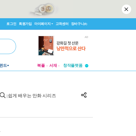
로그인
회원가입
마이페이지
고객센터
장바구니
(0)
펀드
북플
서재
투비컨티뉴드
창작플랫폼
투비컨티뉴드
쉽게 배우는 만화 시리즈
|
원