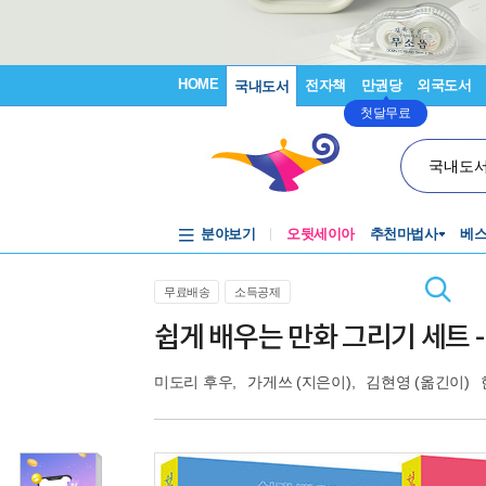
HOME
전자책
만권당
외국도서
국내도서
첫달무료
국내도
분야보기
오뒷세이아
추천마법사
베
무료배송
소득공제
쉽게 배우는 만화 그리기 세트 -
미도리 후우
,
가게쓰
(지은이),
김현영
(옮긴이)