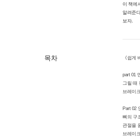
이 책에
알려준다
보자.
목차
《쉽게 
part 0
그릴 때 
브레이크
Part 
뼈의 구
관절을 
브레이크