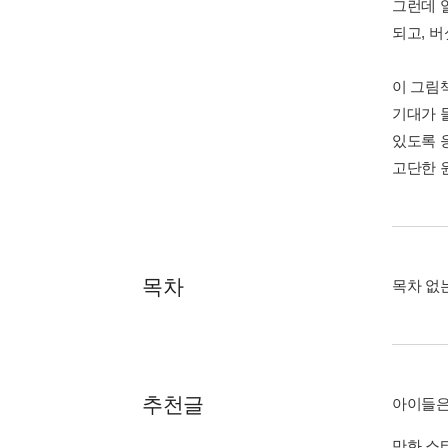
그런데 
되고, 
이 그림
기대가 
있도록 
고단한 
목차
목차 없
추천글
아이들은
만화 스