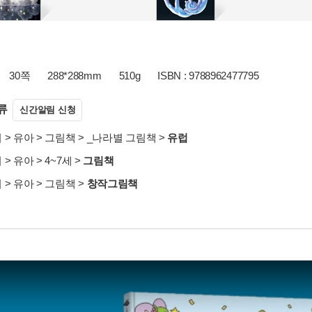
30쪽
288*288mm
510g
ISBN : 9788962477795
류
신간알림 신청
서
>
유아
>
그림책
>
_나라별 그림책
>
유럽
서
>
유아
>
4~7세
>
그림책
서
>
유아
>
그림책
>
창작그림책