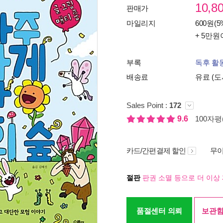
10,8
판매가
마일리지
600원(5
+ 5만원
부록
독후 활
배송료
유료 (도
Sales Point :
172
9.6
100자평(
카드/간편결제 할인
무이
절판
판권 소멸 등으로 더 이상 
품절센터 의뢰
보관함