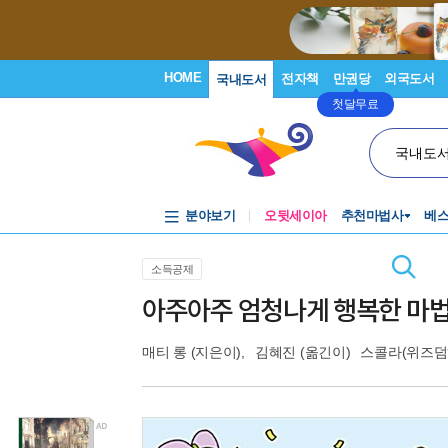
HOME
전자책
만권당
외국도서
국내도서
첫달무료
국내도
분야보기
오뒷세이아
추천마법사
베
소득공제
아주아주 엄청나게 행복한 마법
매티 롱
(지은이),
김혜진
(옮긴이)
스콜라(위즈덤