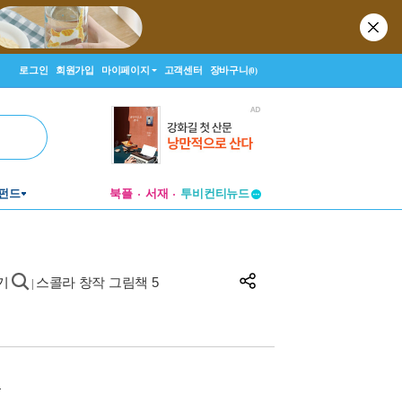
로그인
회원가입
마이페이지
고객센터
장바구니
(0)
펀드
북플
서재
투비컨티뉴드
창작플랫폼
투비컨티뉴드
기
스콜라 창작 그림책 5
|
원