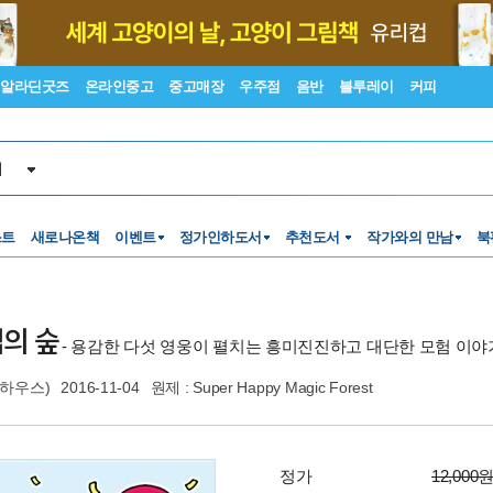
알라딘굿즈
온라인중고
중고매장
우주점
음반
블루레이
커피
서
스트
새로나온책
이벤트
정가인하도서
추천도서
작가와의 만남
북
의 숲
- 용감한 다섯 영웅이 펼치는 흥미진진하고 대단한 모험 이야
하우스)
2016-11-04
원제 : Super Happy Magic Forest
정가
12,000