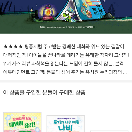
★★★★ 핑퐁처럼 주고받는 경쾌한 대화와 위트 있는 결말이
매력적인 책! 아이들을 꿈나라로 데려가는 유쾌한 잠자리 그림책!
? 커커스 리뷰 과학책을 읽는다는 느낌이 전혀 들지 않는, 본격
에듀테인먼트 그림책! 동물의 생애 주기는 유치원 누리과정의 자
연탐구 영역부터 초등학교 3학년 과학 교과까지 중요하게 다루
는 주제입니다. 특히 나비의 한살이는 대표적인 관찰 대상이지요.
이 상품을 구입한 분들이 구매한 상품
성격 급한 애벌레가 나비로 탈바꿈(변태)하는 과정을 다룬 《참을
성 없는 애벌레》, 꽃을 찾아 먼 거리를 이동하는 과정을 다룬 《포
기가 너무 빠른 나비》에 이은 《하나도 안 졸린 나비》는 낮에 활동
하는 주행성 나비가 한밤중 잠들 수 있도록, 밤에 활동하는 야행
성 호저가 도와주는 과정을 유쾌하게 담았습니다. 나비와 호저의