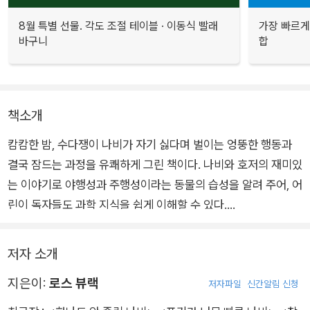
8월 특별 선물. 각도 조절 테이블 · 이동식 빨래
가장 빠르게
바구니
합
책소개
캄캄한 밤, 수다쟁이 나비가 자기 싫다며 벌이는 엉뚱한 행동과
결국 잠드는 과정을 유쾌하게 그린 책이다. 나비와 호저의 재미있
는 이야기로 야행성과 주행성이라는 동물의 습성을 알려 주어, 어
린이 독자들도 과학 지식을 쉽게 이해할 수 있다.
졸린 눈을 비비면서도 자기 싫어하는 나비는 매일 밤 잠을 거부하
저자 소개
며 고집부리는 우리 아이들의 모습과 비슷하다. 잠자기 싫어하는
지은이:
로스 뷰랙
아이들과 함께 나비의 이야기를 읽어 보자. 아이들은 밤의 고요함
저자파일
신간알림 신청
을 반기고, 스스로 마음이 따뜻해지는 것들을 떠올리며 즐겁게 잠