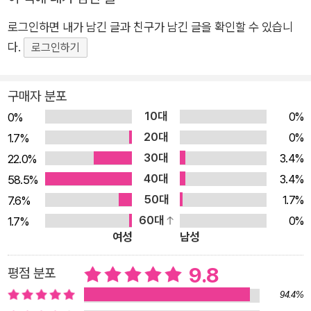
호저에게 말을 겁니다. 그런데 호저는 이 밤에 아침밥을 먹고 있
로그인하면 내가 남긴 글과 친구가 남긴 글을 확인할 수 있습니
다고 하지 뭐예요! 낮에 깨어 있고 밤에 잠을 자는 주행성 나비와
다.
로그인하기
반대로, 호저는 낮에 잠을 자고 밤에 깨어 있는 야행성 동물이니
까요. 깜깜한 밤에 활동하는 야행성 동물이 있다는 사실을 알게
된 나비는 궁금한 것이 한가득입니다. “너는 뭐든지 반대로 해?
구매자 분포
반딧불이랑도 친해? 밤에 가장 좋은 게 뭐야?” 숨 쉴 틈 없이 엉
10대
0%
0%
뚱한 질문을 던지는 나비에게 호저는 다정하게 답해 주며, 자신과
20대
0%
1.7%
나비의 차이를 알려 줍니다. 하지만 나비는 졸린 눈을 비비면서도
30대
3.4%
22.0%
“왜 내가 자야 해? 나도 이제 야행성이 될 거야!”라고 외치며 밤
40대
3.4%
58.5%
새 호저와 함께할 어마어마한 계획을 세웁니다. 과연 나비는 호저
50대
1.7%
7.6%
와 같은 야행성이 될 수 있을까요? 미국 뉴욕에서 주목받고 있는
60대
0%
1.7%
신예 작가 로스 뷰랙은 《참을성 없는 애벌레》, 《포기가 너무 빠른
여성
남성
나비》에 이어 《하나도 안 졸린 나비》를 통해 어디서도 본 적 없는
9.8
평점 분포
독특하고 발랄한 캐릭터를 만들어 냈습니다. 굵고 분명한 선, 밝
고 화사한 색상이 어우러진 그림은 나비의 쾌활한 성격을 잘 보여
94.4%