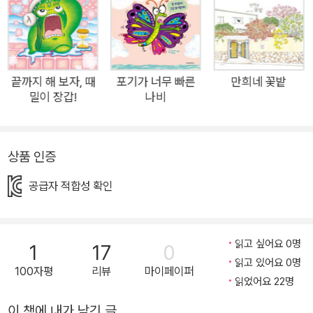
이야기를 통해 동물의 습성을 자연스레 배울 수 있습니다. 특히
등장인물이 퐁당퐁당 대사를 주고받으며 이야기를 이끌어 가기
때문에 호흡이 빠르고 경쾌하여 어린 독자들이 푹 빠져듭니다. 역
할을 나누고 소리 내어 읽기에도 안성맞춤인 그림책입니다. 동물
끝까지 해 보자, 때
포기가 너무 빠른
만희네 꽃밭
밀이 장갑!
나비
과 곤충의 생활 양식을 다루고 있지만, 과학책을 읽는다는 느낌이
전혀 들지 않는, 교육과 오락 요소를 기막히게 결합한 신개념 에
듀테인먼트(edutainment) 도서를 즐겨 보세요! 모두가 기다렸
상품 인증
던 촐랑대는 나비의 새로운 이야기! 캄캄한 밤, ‘야행성 호저’와
‘주행성 나비’가 만나다! 애벌레였을 때부터 성격이 아주 급하고
공급자 적합성 확인
참을성 없는 나비는 포기하지 않고 날아 드디어 친구들이 있는 꽃
밭까지 무사히 도착했습니다. 하지만 이내 캄캄한 밤이 찾아와 깊
은 잠을 잘 시간이 되었습니다. 산만하기 이를 데 없고, 잠시도 입
읽고 싶어요 0명
1
17
0
을 다물지 못하는 이 수다쟁이 나비가 순순히 잠자리에 들 수 있
읽고 있어요 0명
100자평
리뷰
마이페이퍼
읽었어요 22명
을까요? 나비는 모두가 잠든 한밤중이지만 아직도 입이 근질근
질합니다. 때마침 옆에서 오독오독 맛있게 나무를 갉아먹고 있는
이 책에 내가 남긴 글