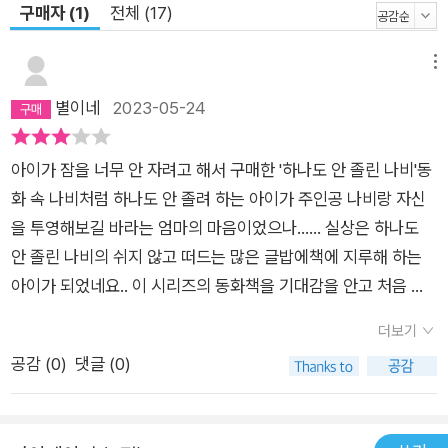
구매자 (1)
전체 (17)
메뉴
별이네
2023-05-24
아이가 잠을 너무 안 자려고 해서 구매한 '하나도 안 졸린 나비'동
화 속 나비처럼 하나도 안 졸려 하는 아이가 주인공 나비랑 자신
을 투영해보길 바라는 엄마의 마음이었으나...... 실상은 하나도
안 졸린 나비의 쉬지 않고 떠드는 많은 글밥에책에 지루해 하는
아이가 되었네요.. 이 시리즈의 동화책을 기대감을 안고 처음 구
매했는데 제가 봐도 나비가 너무 말이 많아서 읽는 아이의 많은
더보기
집중력을 요하는 책이라 3세 아이는별로 추천드리고 싶지 않아
공감 (
0
)
댓글 (0)
요! 대신 조금 큰 5~7세 아이들에게는 말 많은 나비가 재미있게
느껴지지 않을까 생각합니다!