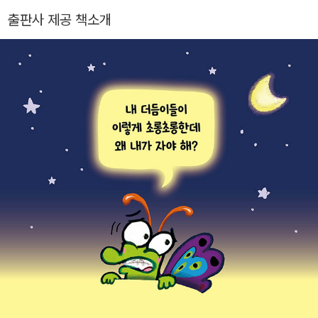
에 글을 썼고 《정답이 있어야 할까?》, 《마음을 담은 병》, 《아름다
출판사 제공 책소개
운 실수》,《딱 맞는 돌을 찾으면》, 《참을성 없는 애벌레》, 《심심
해》 등 여러 그림책을 우리말로 옮겼다.