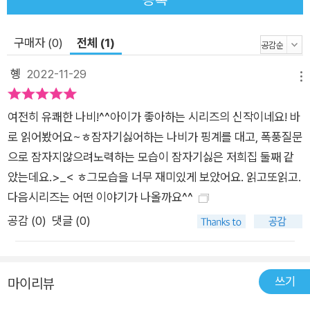
게 맞이하려면 꼭 잠을 자야 합니다. 매일 밤 아이가 즐겁게 잠자
리에 들기 위해서는 ‘스스로 잠드는 습관을 키우는 것’이 가장 중
구매자 (0)
전체 (1)
요할 것입니다. 책 속 호저는 나비가 스스로 마음이 평온해지는
것들을 하나하나 생각해 볼 수 있도록 합니다. 은은한 꽃향기, 따
혱
2022-11-29
메뉴
사로운 햇살, 고운 물감을 푼 듯한 봄의 빛깔 등을 떠올리며 아이
들은 어느새 들뜬 마음을 가라앉히고 나비와 함께 차분히 잠잘 준
여전히 유쾌한 나비!^^아이가 좋아하는 시리즈의 신작이네요! 바
비를 마칠 수 있을 것입니다. 이처럼 책은 아이가 스스로 잠들 수
로 읽어봤어요~ㅎ잠자기싫어하는 나비가 핑계를 대고, 폭풍질문
있는 방법을 개성 만점 나비 이야기로 풀고 있습니다. 매일 밤 잠
으로 잠자지않으려노력하는 모습이 잠자기싫은 저희집 둘째 같
자기 싫어하는 아이와 실랑이를 벌이는 대신 이 그림책을 펼쳐 보
았는데요.>_< ㅎ그모습을 너무 재미있게 보았어요. 읽고또읽고.
세요. 스스로 마음이 평온해지는 것들을 떠올리며, 책 속 나비처
다음시리즈는 어떤 이야기가 나올까요^^
럼 드르러어엉 코를 골며 깊은 꿈나라로 빠질 수 있을 것입니다.
공감 (
0
)
댓글 (0)
쓰기
마이리뷰