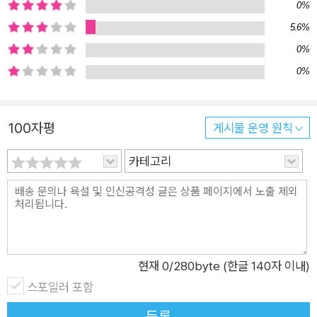
줍니다. 잠자기 싫은 나비가 펼치는 별난 행동을 보면서 어린이
0%
독자들은 깔깔 웃고, 한껏 공감할 수 있을 것입니다. “나 하나도
5.6%
안 졸려!” 매일 밤 잠자기 싫어하는 아이들을 스스로 잠들게 도와
0%
주는 유쾌한 잠자리 그림책! 밤마다 아이들은 내려앉는 눈꺼풀을
0%
간신히 뜨고 버티면서 하나도 안 졸리다고 고집부립니다. 잠자기
싫어서 요리조리 핑계를 대기도 하지요. 매일 밤 잠자기 싫어하는
아이는 모든 양육자의 고민일 것입니다. 이 책에 나오는 나비도
100자평
게시물 운영 원칙
졸음을 참는 아이들과 똑같습니다. 나비는 솔방울을 호저로 착각
카테고리
할 정도로 잠이 쏟아지지만, 자지 않고 버티면서 엉뚱한 질문들을
쏟아 내기도 하고, 밤새 하고 싶은 일들을 잔뜩 나열하기도 합니
다. 그런 나비에게 너그러운 호저는 밤의 고요함에 대해 차분히
알려 주고, 눈을 감아 보라며 권하기도 하고, 잠이 잘 오는 그림책
을 추천해 주기도 합니다. 하지만 이 왈가닥 나비는 고요한 밤이
현재
0
/280byte (한글 140자 이내)
무서워서 못 자겠다며 떼쓰고, 눈꺼풀이 없어서 눈을 못 감는다며
스포일러 포함
외치고, 호저가 읽으라고 준 그림책을 이불이나 침대로 쓰며 딱딱
하다고 투덜대지요. 하지만 아무리 자기 싫더라도 내일을 활기차
등록