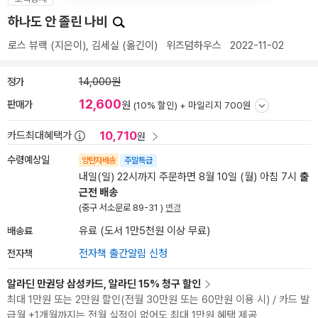
하나도 안 졸린 나비
로스 뷰랙
(지은이),
김세실
(옮긴이)
위즈덤하우스
2022-11-02
정가
14,000원
12,600
판매가
원
(10% 할인) +
마일리지 700원
10,710
카드최대혜택가
원
수령예상일
양탄자배송
주말특급
내일(일) 22시까지 주문하면 8월 10일 (월) 아침 7시
출
근전 배송
(중구 서소문로 89-31 )
변경
배송료
유료 (도서 1만5천원 이상 무료)
전자책
전자책 출간알림 신청
알라딘 만권당 삼성카드, 알라딘 15% 청구 할인
최대 1만원 또는 2만원 할인(전월 30만원 또는 60만원 이용 시) / 카드 발
급월 +1개월까지는 전월 실적이 없어도 최대 1만원 혜택 제공