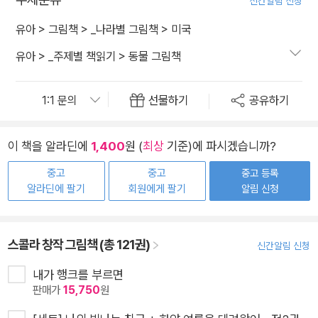
신간알림 신청
유아
>
그림책
>
_나라별 그림책
>
미국
유아
>
_주제별 책읽기
>
동물 그림책
선물하기
공유하기
이 책을 알라딘에
1,400
원 (
최상
기준)에 파시겠습니까?
중고
중고
중고 등록
알라딘에 팔기
회원에게 팔기
알림 신청
스콜라 창작 그림책 (총 121권)
신간알림 신청
내가 행크를 부르면
판매가
15,750
원