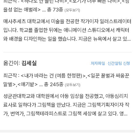
최근작 :
<하나도 안 졸린 나비>
,
<포기가 너무 빠른 나비>
,
<참
자리에 들 수 있을 것이다.
을성 없는 애벌레>
… 총 73종
(모두보기)
매사추세츠 대학교에서 미술을 전공한 작가이자 일러스트레이터
입니다. 학교를 졸업한 뒤에는 애니메이션 스튜디오에서 캐릭터
와 배경을 디자인하는 일을 했습니다. 지금은 뉴욕에서 살고 있으
며, 그림 그리기, 농담하기, 애니메이션 만들기, 그리고 가족과 함
께 시간을 보내는 것을 좋아합니다. 첫 책 《There’s a Giraffe in
옮긴이:
김세실
저자파일
신간알림 신청
My Soup》을 비롯해서 《참을성 없는 애벌레》, 《포기가 너무 빠
른 나비》 둥 여러 권의 그림책을 냈습니다.
최근작 :
<내가 바라는 건 (여름 한정판)>
,
<일꾼 꿀벌과 싸움꾼
말벌>
,
<애기밭>
… 총 245종
(모두보기)
성균관대학교와 대학원에서 아동 임상을 전공했고, 아동심리치
료사로 일하다가 그림책을 만났다. 지금은 그림책기획자이자 작
가, 번역가, 그림책테라피스트로 그림책 세상에 살고 있다. 영유
아 발달과 그림책에 관한 이론서 《그림책 페어런팅》과 그림책
《힘내라, 힘!》, 《혼나기 싫어요!》, 《아기 구름 울보》, 《애기밭》 등