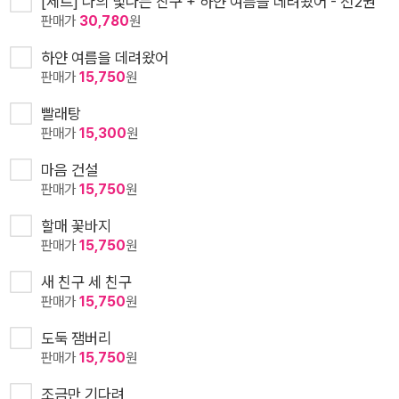
[세트] 나의 빛나는 친구 + 하얀 여름을 데려왔어 - 전2권
판매가
30,780
원
하얀 여름을 데려왔어
판매가
15,750
원
빨래탕
판매가
15,300
원
마음 건설
판매가
15,750
원
할매 꽃바지
판매가
15,750
원
새 친구 세 친구
판매가
15,750
원
도둑 잼버리
판매가
15,750
원
조금만 기다려