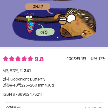
9.8
100자평 1편
리뷰 17편
세일즈포인트
341
원제 Goodnight Butterfly
양장본
40쪽
225*280 mm
436g
ISBN 9788962478211
주제분류