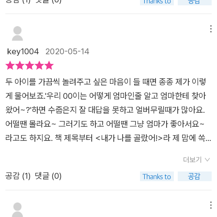
아이가 스스로 재능을 찾을 수 있도록 도와주며 믿고 지지해줘야
한다는 메시지를 전하고 있다. 아이들은 태어나기 전 자신이 하
고 싶은 일과 재능 구슬을 스스로 선택한다.그리고 자신의 엄마가
메뉴
되어줄 사람도 선택한다. '이 세상 수많은 엄마들 가운데 단 한 명
key1004
2020-05-14
이라고?내가 고를 수 있을까?' 아이가 엄마를 고를 수 있다니.. 참
신박하다!엄마와 아빠의 유전자가 골고루 섞여 태어난다는 진부
두 아이를 가끔씩 놀려주고 싶은 마음이 들 때면 종종 제가 이렇
하고도 사실적인 개념이 아니어서 좋다. '난, 저 엄마를 골랐어
게 물어보죠.'우리 00이는 어떻게 엄마인줄 알고 엄마한테 찾아
요.' 나는 이 부분에서 주체할 수 없는 뜨끈하고 가슴 뭉클함을 느
왔어~?'하면 수줍은지 잘 대답을 못하고 얼버무릴때가 많아요.
껴 한동안 페이지를 넘길 수 없었다.그 이유는 이 책을 읽으면 알
어떨땐 몰라요~ 그러기도 하고 어떨땐 그냥 엄마가 좋아서요~
게 될 것이다.<나는 내가 골랐어!>의 하이라이트 장면이니까.장
라고도 하지요. 책 제목부터 <내가 나를 골랐어!>라 제 맘에 쏙
담컨데 이 책을 읽은 엄마들이라면 눈물을 쏟을 것은 물론이거니
들어왔답니다.저도 사실 아이들이 어떻게 저를 찾아왔는지 예전
와 곤히 잠들어있는 아이의 얼굴에 뽀뽀를 해주거나 곁에 있는 아
더보기
부터 늘 궁금했거든요. 이 책은 엄마 배 속에 있을 때를 기억하는
이를 꼬옥 끌어안아줄지도 모른다. 가끔씩 화가 나더라도 엄마의
공감 (
1
)
댓글 (0)
어린이 100명을 만나서 쓴 책이라고 하네요~저희 애들은 엄마
마음을 잠시 숨고르게 할 수 있는 책, 아이를 있는 그대로 바라보
배속이 전혀 기억이 안 난다는데...대단합니다. 표지 바로 뒷장이
게 하는 책, 개성이 강한 아이도 그저 곁에 있어줌에 감사하다고
예요~ 아기 천사들이 윙~ 하고 날아가는 모습이 보이죠.이 책에
메뉴
여길 수 있게 만드는 마법의 책임에 틀림없다. 아이들은 엄마의