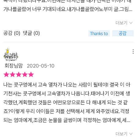
속작이 나왔더라구요.이번에는 나자신을 내가 선택한 이야기 내
는 뜻 인 것 같아요.감동이죠? ​​수 많은 재능 구슬 중에 우리 아이
붉어져요..완아,단아 엄마를 골라줘서 고마워!​​저자께서 엄마 배
가나를골랐어 너무 기대되네요.내가나를골랐어​​노부미 글.그림위
들은 무엇을 골라 태어났을까요?​마지막으로 온 세상에서 가족을
속에 있을 때를 기억하는 어린이 100명을 만나 쓴 그림책이라고
즈덤하우스 출판. 내가나를골랐어 어린이그림책은 스콜라창작그
골라봅니다. 이 세상 수많은 엄마들 가운데 단 한 명의 엄마를 고
더보기
해요.아이의 생각을 들어볼수있어 좋았고,아이가 재능이 무엇인
림책이네요.내가나를골랐어 제목을 보더니'내가 어떻게 나를 골
릅니다. ​'온 세상을 다 둘러봐도 엄마로 고르고 싶은사람은 딱 한
공감 (
0
)
댓글 (0)
지, 하고싶은 일이 무엇인지 스스로 생각해볼수 있는 좋은 시간이
라?'​하면서 의문을 가지네요.​​태어나기 전을 기억하는 100명의
명뿐이에요!''내 눈에는 엄마만 보였어요.'온 세상 수많은 사람들
였어요.그리고 남의 신경을 쓰지않고 아이만을 바라보고 응원해
아이들에게 듣고 썼데요.아이들은 하늘나라 천사와 하늘에서 살
중에서 딱 한사람을 고른 아이는 엄마를 만나러 지금 출발합니다!
주는 엄마가 되어야겠다는 생각도 들었답니다.<내가 나를 골랐
았어요.​​마음대로 태어나면 안되기에앞으로 하고 싶은 일을 골라
메뉴
수많은 사람들 중에나를 엄마로 골라준 우리 아이들!나만 보고,
어> 아이와 함께 꼭 읽어보시길 추천드립니다.​​
보라하네요.​​나는 콧구멍에서 고속열차가 나오는 사람이 될거야!
회장님맘
2020-05-10
나를 기쁘게 해주기 위해나에게 온 아이들이 스스로 선택한 재능
이부분에서 빵 터지셨어요.너무 웃기다며!노부미 작가님의 위트
을 기쁘고 즐겁게 키워나갈 수 있도록든든한 버팀목이 되어주어
있는 유쾌한 글에 재미까지 더해져요.​내생각을 적어보는 다양한
야 겠어요.​이 세상에 스스로 잘하는 것을 찾아 즐기는 아이들이
나는 콧구멍에서 고속 열차가 나오는 사람이 될테야! 결국 이 아
질문이 나와요.​몇살까지 살고싶어요?100살​커서 뭐가 되고 싶어
많아졌으면 좋겠다는 작가님의 말을 되새기며 ​좋아하는 일을 하
기천사는 콧구멍에서 고속열차가 나옵니다.​태어나기 이전에 생
요?가수​불고기랑 비빔밥중에 뭐가 더 좋아요?비빔밥​어떤 동물
면서 즐겁게 사는 우리 아이들의 미래를 꿈꿔봅니다. ​엄마가 너희
각했던,계획했던 것들은 어떤모양으로든 다 해내게 되는 것 같
을 기르고 싶나요?고양이​부자인게 좋아요?인기 많은게 좋아요?
들을 응원할게!
죠?​이렇게 우리 아이들은 저를 선택해서 제게 와주었네요.걱정
인기많은거.인기많아서 많은 사람들에게 알려지게​달리기, 그림
되는 엄마에게,조금은 눈물을 글썽이며 걱정하는 엄마에게,세상
그리기, 머리좋은것중에 뭐가 좋아요?달리기. 내가 지금 뚱뚱해
귀여운 표정으로 지켜보며 와준 우리 아기.​온 세상을 돌아보고 나
서 달리기를 못하니깐요.​사람들한테 들으면 기분좋은말은?깜찍
더보기