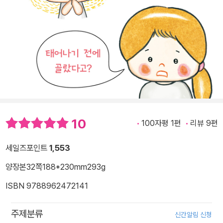
10
100자평 1편
리뷰 9편
세일즈포인트
1,553
양장본
32쪽
188*230mm
293g
ISBN 9788962472141
주제분류
신간알림 신청