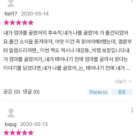
수많은 엄마들중에서 한명!모두들 저 엄마를 고르지않아서 골랐
터 글을 알았군요~^^하늘나라의 긴 수염 천사는 아이들에게 여
다니!전율이느껴지듯 감동이네요.우리아이도 그랬을까요?​​엄마
러가지 질문을 하면서 아이들의 생각을 적게 했어요좋아하는 일
fish17
2020-05-14
를 빨리 만나고 싶어요!엄마의 웃는 얼굴을 보고싶어요!​아이가 엄
을 하고즐거운 일부터 시작하면 꿈을 찾게 되고좋아하는 일을 하
마의 웃는모습을 보고싶어 빨리 만나고 싶었다니!요즘 집콕생활
면서 즐겁게 살라는 삶의 이유하... 제게 물어보게 되네요저는 지
내가 엄마를 골랐어의 후속작,내가 나를 골랐어! 가 출간되었어
두녀석들 전투육아로 웃는 얼굴보다 짜증내고 화내고 버럭하는
금 좋아하는 일즐거운 일을 하며 살고 있는지양육을 좋아해서 육
요.​출간 소식을 듣자마자, 어맛 이건 꼭 읽어야해!!했는데, 결론부
엄마의 모습이 아니었나반성해보게 되네요ㅜㅜ​​헉~반전이?ㅋㅋ​
아를 하고 있는건 아닌데...그래서 육아가 힘든가보네요많은 엄마
터 말씀드리자면_ 이번 책도 역시나 대감동_빅잼 보장입니다내
마지막에 작가의메세지가 담겨있어요.​​​꿈이없는것처럼 슬픈일이
들이 집안일, 육아가 좋아서 하는게 아니라서...다시 처음 질문으
가 엄마를 골랐어가_내가 태어나기 전에 엄마를 골라서 왔다는
있을까 싶어요.어른들은 아이들이 어떤 재능이 있는지 함께 찾아
로 돌아가보네요좋아하는 일이 뭔지..노부미 작가책의 매력이 이
이야기를 담았다면,내가 나를 골랐어_는, 태어나기 전에 내가 하
봐주고,아이들을 믿고 스스로 결정하도록 지켜보는게 방법이에
거인거 같아요내가 엄마를 골랐어!도 그렇고내가 나를 골랐어!
고 싶은 일과 나의 재능을 골랐다는_다소 엉뚱하고 궁금하고 재
요.격려와 칭찬을 통해 쑥쑥 자라는 우리아이들!아이들의 꿈을 응
도 분명 아이들책인데읽고 읽을수록 어른이 제게 다시 질문하고
더보기
미있는 발상을 담은 이야기에요.이 세상에 태어나는 아이들은 모
원하고 싶어요!​
돌아보게 만들어요하늘나라 긴수염 천사는 아이들에게좋아하는
공감 (
0
)
댓글 (0)
두 특별한 재능과 가능성을 가지고 태어나요.그런데 그게 내가 태
재능구슬을 하나 고르게 했어요~'다른 사람의 말을 너무 신경쓰
어나기 전에 내가 골랐다고 하네요?!​내가 고른 대로 되는거에요?
면 재능 구슬이 사라져 버려'이 중에서 없으면 고르지 않아도 되
-아니, 대부분은 그렇게 되지 않아뼈때리는 대사도 있구요 ㅋㅋ
메뉴
요본인이 정말 좋아하는 일을 직접 적어도 되니까요'모든 재능에
ㅋ 내가 재능을 골라도, 그 재능이 꽃피울수 있을지 말지는오로지
bspg
2020-05-13
는 좋은 점과 나쁜 점이 있어요'온 세상에서 수 많은 엄마들 중에
나에게 달렸답니다.​재능 구슬은 소중히 간직해.다른 사란리 하는
고른 엄마'귀여움'구슬을 고른 아이가 고른 엄마는자신의 재능을