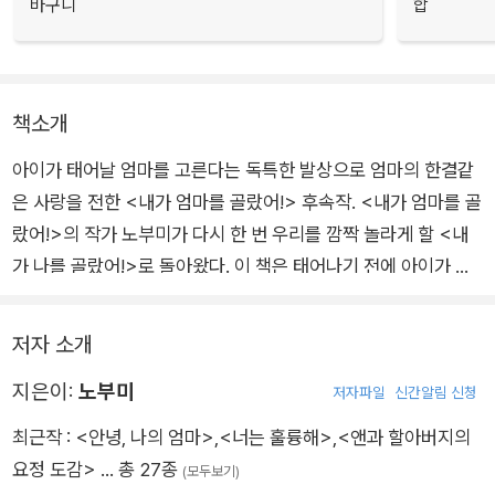
바구니
합
책소개
아이가 태어날 엄마를 고른다는 독특한 발상으로 엄마의 한결같
은 사랑을 전한 <내가 엄마를 골랐어!> 후속작. <내가 엄마를 골
랐어!>의 작가 노부미가 다시 한 번 우리를 깜짝 놀라게 할 <내
가 나를 골랐어!>로 돌아왔다. 이 책은 태어나기 전에 아이가 하
고 싶은 일과 재능을 골랐다는 독특한 설정을 통해 우리 아이들에
게 마음껏 꿈꾸고 좋아하는 일을 해 보라는 엄마의 사랑과 응원의
저자 소개
메시지를 전한다.
지은이:
노부미
저자파일
신간알림 신청
최근작 :
<안녕, 나의 엄마>
,
<너는 훌륭해>
,
<앤과 할아버지의
요정 도감>
… 총 27종
(모두보기)