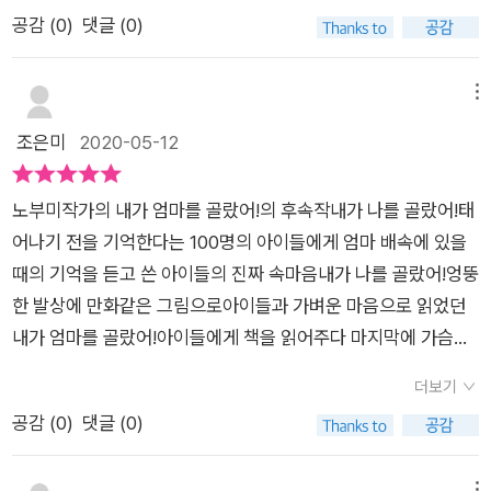
를 선택해준.그 누구도 아닌 나와 닮은 모양으로 나에게 와준.바
하다.​​아이랑 함께 천사의 질문에 같이 답해보며아이의 생각도 엿
공감 (
0
)
댓글 (0)
라보면 마냥 웃어주는.내 사랑 하는 아이들.그래.. 그랬어...너희
볼 수 있었네요.화가에서 꿈이 가수로 또 바뀌어 있네요.ㅋ​아이들
가 엄마를 골라줬구나...잊지 않을게...
이 하고 싶어하는거무엇을 할때 즐거워하는지 재능을 찾아주는
메뉴
것도 부모의 역할이기도 한것 같아요.​​우리가 태어난 이유는 좋아
조은미
2020-05-12
하는 일을 하면서 즐겁게 살기위해서죠!가 나왔네요.​좋아하는 일
을 하면서 산다는건 즐거운일이죠!태어난 이유가 즐겁게 살기위
해서인데우리 아이들이 더 즐겁게 살 수 있었음 좋겠어요.​​이번엔
노부미작가의 내가 엄마를 골랐어!의 후속작내가 나를 골랐어!태
재능구슬을 고를차례!다른사람이 하는말에 너무 신경쓰면 재능
어나기 전을 기억한다는 100명의 아이들에게 엄마 배속에 있을
구슬이 사라져버리니까 조심해야한데요.우리 아이들은 어떤 재
때의 기억을 듣고 쓴 아이들의 진짜 속마음내가 나를 골랐어!엉뚱
능구슬을 갖고 태어났을까요?​​​​이렇게 수많은 재능구슬 중 마음에
한 발상에 만화같은 그림으로아이들과 가벼운 마음으로 읽었던
드는걸 골라보거나직접 적어볼 수 있어요.​​아이가 맘에 들어하는
내가 엄마를 골랐어!아이들에게 책을 읽어주다 마지막에 가슴이
재능구슬은?그림,손재주,노래,요리,오래참음,상상력,예쁜미소,
먹먹해지며울먹했던 기억이 있던 노부미작가의 후속작이예요아
더보기
잘먹음,키가큼, 피아노,친구사귀기,인기가많음, 춤,공부,꼼꼼함,
이들은 태어나기 전에는 수염이 긴 하늘나라 천사와 구름 위에서
공감 (
0
)
댓글 (0)
끈기,지혜, 배려,감사 등등거의 갖고싶은 가봐요.ㅋ​모든 재능에는
살았대요수염이 긴 하늘나라 천사는 아이들이 태어나면 하고 싶
좋은점과 나쁜점이 있지요.​​​마지막으로 고를건 가족!온세상에서
은 일을 종이에 적어보라고 했어요우와 아이들은 태어나기 전부
메뉴