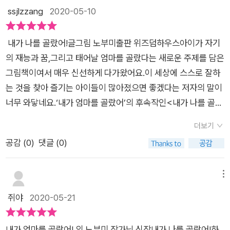
서는 아이들이 태어나기 전에는 수염이 긴 하늘나라 천사와 구름
ssjlzzang
2020-05-10
격려와 칭찬으로 자란다.엄마의 사랑과 정성으로 무럭무럭 자라
위에서 살았다고 표현했네요. 수염이 긴 하늘나라 천사가 태어나
는 아이들이 태어나기 전 선택한 자신의 재능을 발휘할 수 있도록
서 하고 싶은 일을 종이에 적으라고 하지요. 아이들은 꿈도 야무
도와주는 것이 부모의 역할이다. 더 바라지도 채근하지도 않기를.
내가 나를 골랐어!글그림 노부미출판 위즈덤하우스​아이가 자기
집니다~ 인기스타가 되고 싶어 가장 멋진 엄마한테서 태어날거
아이들이 엄마의 사랑과 따스한 품 하나면 충분히 행복해하는 것
의 재능과 꿈,그리고 태어날 엄마를 골랐다는 새로운 주제를 담은
라고 다짐하는 아이도 있고~콧구멍에서 고속 열차가 나오는 사
처럼 말이다.
그림책이여서 매우 신선하게 다가왔어요.이 세상에 스스로 잘하
람이 되고 싶다는 조금 엉뚱한 아이도 있었죠^^그 다음 질문이
는 것을 찾아 즐기는 아이들이 많아졌으면 좋겠다는 저자의 말이
이어지는데 질문도 많습니다.그 다음으로 재능구슬을 골라보라
너무 와닿네요.‘내가 엄마를 골랐어’의 후속작인<내가 나를 골랐
고도 하지요. 여기엔 보기가 정말 많습니다. 멋진글씨, 높이뛰기,
어>를 소개합니다. 아이들은 태어나기 전에 수염이 긴 하늘나
자유로움, 여행, 감사, 겸손, 끈기, 화장을 잘함, 요가, 좋은엄마,
더보기
라 천사와 구름 위에서 살아요.“앞으로 하고 싶은 일을 골라봐!”​
오토바이를 좋아함, 독서왕, 밥짓기 등등....이건 아주 일부랍니
공감 (
0
)
댓글 (0)
저도 저희 아이와 여러 질문을 읽어보며 이야기 나눠보고 아이의
다.그리고는 마지막으로 고를 것이 가족이라고 하지요. 아이는 엄
생각을 들을수 있어 좋았어요.오천만살까지 살고 싶고 커서 곤충
마를 고르고 출발하지요~여기서 고른 엄마는 이쁜 엄마도 아니
박사가 되어 곤충을 만지고 싶은 꿈을 갖고 부자인게 더 좋고 머
메뉴
고 부자 엄마도 아닙니다.그냥 내가 좋아하는 우리엄마이지요.그
리가 좋은 것이 더 좋고 사람들에게 ‘쟤 엄청 똑똑하다’라고 들으
쥐야
2020-05-21
렇게 우리 아이들도 나를 선택했다고 생각하니 감동의 물결이 밀
면 기분이 좋아진다는 아이..ㅋㅋㅋ들으면 들을수록 엉뚱하지만
려옵니다. 귀여운 아기 천사들이 이렇게 엄마를 향해 힘껏 날개짓
아이가 이런저런 생각을 하며 하고싶은 일을 생각한다는 자체가
하는 것으로 책은 마무리가 되지요. 코로나19로 하루종일 아이들
내가 엄마를 골랐어! 의 노부미 작가님 신작​내가 나를 골랐어!하