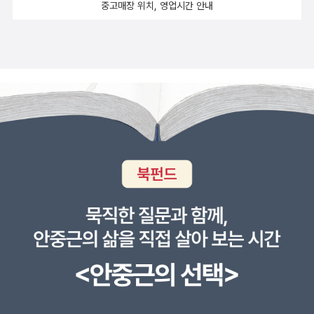
로 위에→ 네 머리 바로 위에내가 바로 천사 자세→ 내가 바로 날
중고매장 위치, 영업시간 안내
개처럼→ 내가 바로 바람빛작은 것에도 쉽게 상처 받는 여린 성
격이야. 신중하게 말해야 해→ 작은 것에도 쉽게 다칠 만큼 여려.
가만히 말해야 해→ 작은 것에도 쉽게 멍들 만큼 여려. 잘 말해야
해너에게 쉽게 반할 거야. 특히 정신을 바짝 차려야 해→ 너한테
쉽게 반하지. 마음을 더 바짝 차려야 해→ 너한테 쉽게 반해. 마음
을 더욱 바짝 차려야 해유에프오가 지그재그로 날고 있으면 잠시
후에→ 반짝이가 이리저리 날면 조금 뒤에→ 반짝나래가 널뛰며
날면 곧→ 반짝빛이 춤추며 날면 이윽고ㅅㄴㄹ※ 글쓴이숲노래
(최종규) : 우리말꽃(국어사전)을 씁니다. “말꽃 짓는 책숲, 숲노
래”라는 이름으로 시골인 전남 고흥에서 서재도서관·책박물관을
꾸립니다. ‘보리 국어사전’ 편집장을 맡았고, ‘이오덕 어른 유
고’를 갈무리했습니다. 《선생님, 우리말이 뭐예요?》, 《쉬운 말이
평화》, 《곁말》, 《곁책》, 《새로 쓰는 밑말 꾸러미 사전》, 《새로 쓰
는 비슷한말 꾸러미 사전》, 《새로 쓰는 겹말 꾸러미 사전》, 《새로
쓰는 우리말 꾸러미 사전》, 《책숲마실》, 《우리말 수수께끼 동시》,