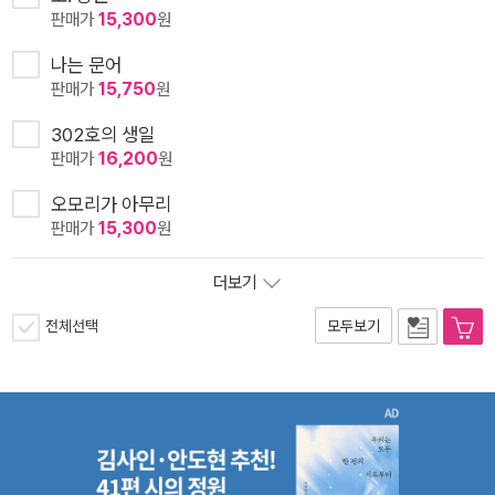
판매가
15,300
원
나는 문어
판매가
15,750
원
302호의 생일
판매가
16,200
원
오모리가 아무리
판매가
15,300
원
더보기
전체선택
모두보기