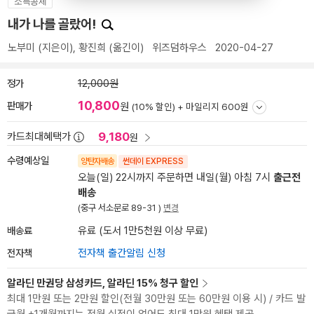
소득공제
내가 나를 골랐어!
노부미
(지은이),
황진희
(옮긴이)
위즈덤하우스
2020-04-27
정가
12,000원
10,800
판매가
원
(10% 할인) +
마일리지 600원
9,180
카드최대혜택가
원
수령예상일
양탄자배송
썬데이 EXPRESS
오늘(일) 22시까지 주문하면 내일(월) 아침 7시
출근전
배송
(중구 서소문로 89-31 )
변경
배송료
유료 (도서 1만5천원 이상 무료)
전자책
전자책 출간알림 신청
알라딘 만권당 삼성카드, 알라딘 15% 청구 할인
최대 1만원 또는 2만원 할인(전월 30만원 또는 60만원 이용 시) / 카드 발