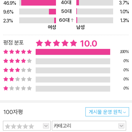
40대
3.7%
46.9%
합니다. 우리가 이 세상에 태어난 것은 좋아하는 일을 하며 행복
50대
1.0%
9.6%
하게 살기 위해서라고요. 이 세상에 스스로 잘하는 것을 찾아 즐
60대
1.3%
2.3%
기는 아이들이 많아진다면 이 세상은 좀 더 밝고 행복해질 거라고
여성
남성
요.
10.0
평점 분포
100%
0%
0%
0%
0%
100자평
게시물 운영 원칙
카테고리