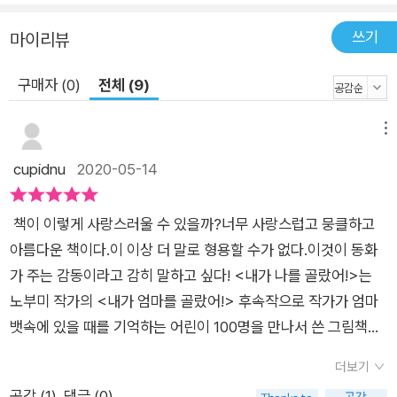
쓰기
마이리뷰
구매자 (0)
전체 (9)
메뉴
cupidnu
2020-05-14
책이 이렇게 사랑스러울 수 있을까?너무 사랑스럽고 뭉클하고
아름다운 책이다.이 이상 더 말로 형용할 수가 없다.이것이 동화
가 주는 감동이라고 감히 말하고 싶다! <내가 나를 골랐어!>는
노부미 작가의 <내가 엄마를 골랐어!> 후속작으로 작가가 엄마
뱃속에 있을 때를 기억하는 어린이 100명을 만나서 쓴 그림책이
다. 아이들은 신에게 재능을 하나씩 받고 태어나지만 주변에서 지
더보기
나치게 간섭하면 오히려 그 재능을 숨긴다고 한다. 그래서 부모는
공감 (
1
)
댓글 (0)