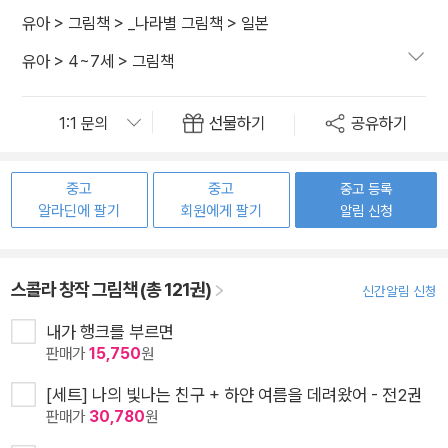
유아
>
그림책
>
_나라별 그림책
>
일본
유아
>
4~7세
>
그림책
선물하기
공유하기
중고
중고
중고 등록
알라딘에 팔기
회원에게 팔기
알림 신청
스콜라 창작 그림책 (총 121권)
신간알림 신청
내가 행크를 부르면
판매가
15,750
원
[세트] 나의 빛나는 친구 + 하얀 여름을 데려왔어 - 전2권
판매가
30,780
원