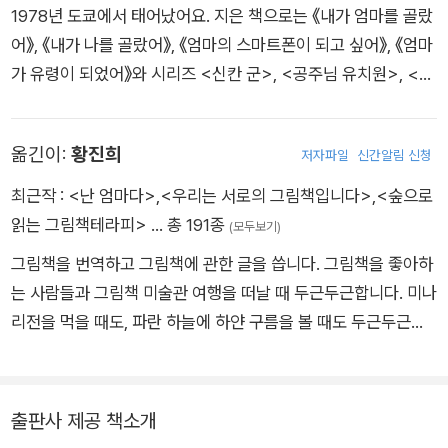
1978년 도쿄에서 태어났어요. 지은 책으로는 《내가 엄마를 골랐
어》, 《내가 나를 골랐어》, 《엄마의 스마트폰이 되고 싶어》, 《엄마
가 유령이 되었어》와 시리즈 <신칸 군>, <공주님 유치원>, <
나, 가면라이더가 될 거야!>, <겁쟁이 벌레 몬스터>, <트레인포
스 가족> 등 160종 이상의 그림책을 출간했어요. NHK 유아 교
옮긴이:
황진희
저자파일
신간알림 신청
육 프로그램 <엄마랑 함께>의 애니메이션 ‘겐지할아버지’, ‘밤을
무서워하는 몬스터즈’를 작업했고, <찾았다!> 중 ‘내가 만드는
최근작 :
<난 엄마다>
,
<우리는 서로의 그림책입니다>
,
<숲으로
그림책’에 참여했어요.
읽는 그림책테라피>
… 총 191종
(모두보기)
그림책을 번역하고 그림책에 관한 글을 씁니다. 그림책을 좋아하
는 사람들과 그림책 미술관 여행을 떠날 때 두근두근합니다. 미나
리전을 먹을 때도, 파란 하늘에 하얀 구름을 볼 때도 두근두근합
니다. 옮긴 책으로 《태어난 아이》, 《호박 목욕탕》, 《빵도둑》 등이
있고, 그림책 《난 엄마다》와 에세이 《우리는 서로의 그림책입니
다》, 《숲으로 읽는 그림책 티라피》를 썼습니다.
출판사 제공 책소개