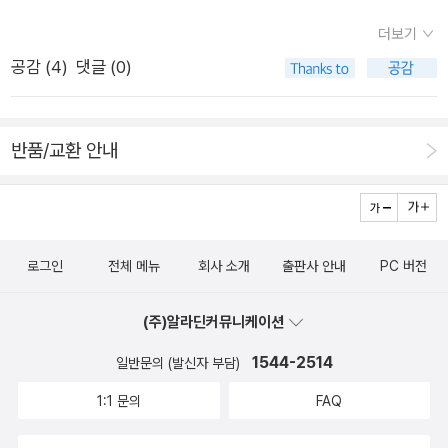
안 가리지만, 나래터(우체국)나 어디를 다녀오려 하면 자꾸 쉼날
럭무럭 자라는 그림책,마음이 따뜻해지는 그림책,엄마와 아이, 그
더보기
이 걸린다. 게다가 갈수록 다들 너무 일찍 닫는다. 나래터를 비롯
소중한 인연에 대해 감사하게되는 그림책.​내가 나를 골랐어_ 정
공감 (
4
)
댓글 (0)
한 나라일터(공공기관)는 오히려 더 늦게까지 열면서 ‘갈마들기
말로 진짜 추천해요.
(교대제)’를 해야지 싶다. 갈마들기를 하면 일자리가 늘 텐데. 여
느때에 모두 일터에 나와 핀둥거리지 말고, ‘나흘일(주4일근무)·
반품/교환 안내
사흘일(주3일근무)’로 바꾸든지, ‘아침일·저녁일’로 갈라서 나라
일터를 오래 지킬 노릇이라고 본다. 《외계인 친구 도감》을 덮는
다. 노부미 그림책을 처음 마주할 적에는 ‘남다르다’ 싶었으나, 하
나하나 챙겨서 읽자니 ‘다른 듯하지만 똑같은 굴레’에서 헤어나지
로그인
전체 메뉴
회사 소개
출판사 안내
PC 버전
는 않는구나. 더구나 이 그림책은 ‘친구’가 아니라 ‘날치기·잡아가
는·잡아채는’ 이웃별 이야기를 다룬다. 책이름을 엉뚱하게 바꾸
(주)알라딘커뮤니케이션
니, 줄거리도 옮김말도 뒤틀린다. 이웃별 사람들이 푸른별 아이들
1544-2514
을 ‘잡아가’면 어떤 일이 벌어지는가 하는 줄거리를 살짝 익살맞
일반문의 (발신자 부담)
게 담은 그림책이다. 제발 엉터리로 옮기지 말자. ‘숨은 아름책’이
1:1 문의
FAQ
얼마나 많은데 …….#のぶみ #さらう宇宙人図鑑너의 머리 바