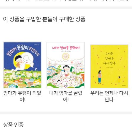
주지 않아도 목을 가누고 기고 앉고 걷고 어느새 말을 할 뿐 아니
라 좋아하는 것과 잘하는 것이 생겨납니다. 별처럼 반짝반짝 빛나
이 상품을 구입한 분들이 구매한 상품
는 눈과 고사리 같은 작은 손으로 자신이 좋아하는 일에 집중하는
모습을 보면, 엄마는 내 아이 안에 어떤 재능과 새로운 세상이 싹
트고 있을지 궁금합니다. 그럼 어떻게 아이가 자신의 재능을 찾을
수 있도록 도와야 할까요? 《내가 엄마를 골랐어!》를 통해 나와 내
아이가 부모와 자녀로 만난 것이 얼마나 특별하고 놀라운 일인지
를 들려주었던 노부미 작가가 《내가 나를 골랐어!》로 돌아왔습니
다. 작가는 이번에는 태어나기 전에 아이가 하고 싶은 일과 재능
을 골랐다고 이야기합니다. 이 세상 모든 아이들은 누구나 특별한
재능과 가능성을 가지고 태어납니다. 그 재능은 글쓰기나 노래 부
엄마가 유령이 되었
내가 엄마를 골랐
우리는 언제나 다시
어!
어!
만나
르기처럼 눈에 띄는 능력일 수도 있고, 누군가를 사랑하고 돌보는
따듯한 마음일 수도 있습니다. 엄마와 아빠는 아이가 자신의 재능
을 찾을 수 있도록 도와야 합니다. 그런데 작가는 가장 좋은 방법
상품 인증
은 아이를 믿고 스스로 결정하도록 응원하고 지지하는 거라고 말