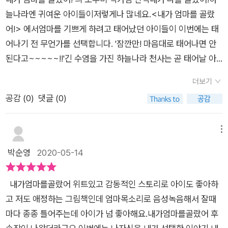
의미 있는것 같아요.저는 어렸을때 꿈이란 걸 생각도 안하고 흘러
과 집에 갇혀 지내느라 마음이 삭막해지시는 엄마들께 추천하고
늘나라엔 귀여운 아이들이저렇게나 많네요.<내가 엄마를 골랐
가는 대로 살았왔거든요. 저희 아이는 하고싶은 일에 꾸준히 생각
싶은 책이네요.아이들이 아가 때 모습으로 돌아가 부족한 저이지
어!> 에서엄마를 기쁘게 하려고 태어났던 아이들이 이번에는 태
하며 성장하길 바래봅니다.​ ​“이번에는 재능 구슬을 고를 차례야,
만 아무조건 없이 순수히 와준 그 감사함을 다시금 떠올릴 수 있
어나기 전 무언가를 선택합니다. ​'잠깐만! 마음대로 태어나면 안
좋아하는 것을 하나씩 골라 보렴”​이번에는 재능을 고를 차례네
는 책이거든요.
된다고~~~~~!!'​긴 수염을 가진 하늘나라 천사는 곧 태어날 아
요.정말 다양한 재능들이 있어요. 좋아하는 재능을 골라보아요!!​
이들에게 태어나서 하고 싶은 일을 종이에 적으라고 합니다. ​'내
저희 아이는 공부, 동물을 좋아함, 수영, 이야기를 재미있게 들려
더보기
가 고른 대로 되는 거예요?''아니, 대부분은 그렇게 되지 않아.'선
주기, 물건수리, 동물이 잘 따름, 수학천재, 머리가 좋음.. 이렇게
공감 (
0
)
댓글 (0)
택을 할 수 있지만 선택하는 것만으로 이루어지진 않는다는 심오
골랐네요 ㅋ우와 ㅎㅎ 똑똑해지고 싶은가봐요..아이가 이런 생각
함..선택한 대로 되고 싶다면 어떤 노력이 필요하겠죠?​몇 살까지
을 갖고 있는지 몰랐어요..ㅎㅎ​“다른 사람이 하는 말에 너무 신경
살고 싶은지, 커서 뭐가 되고 싶은지, 불고기랑 비빔밥 중 뭐가 더
메뉴
쓰면 재능 구슬이 사라져 버리니까 조심하도록”​남의 시선을 생각
좋은지, 어떤 동물을 기르고 싶은지,달리기, 그림 그리기 중에 뭐
박순영
2020-05-14
하지 않고본인이 좋아하고 애정하는 일을 스스로 결정하는 것이
가 더 좋은지, ​어떤 것을 선택하든지 어떤 것을 좋아하든지 우리
중요한것같아요.아이를 믿고 지켜보며 격려와 칭찬이 필요합니
가 태어난 이유는 좋아하는 일을 하면서 즐겁게 살기 위해서랍니
다.아이에게 건네주는 말이지만어른인 저도 생각해봐야할 부분
​내가엄마를골랐어 위트있고 감동적인 스토리로 아이도 좋아하
다. 이번에는 재능 구슬을 고를 차례입니다. ​'다른 사람이 하는 말
인것같아요​ ​내가 엄마를 골랐어요!!온 세상 수많은 사람들 중에서
고 저도 애정하는 그림책인데 엄마목소리로 음성녹음해서 잘때
에 너무 신경 쓰면 재능 구슬이 사라져 버리니까 조심하도록,'하
내가 딱 한 사람을 골랐어요.​아이의 그림책을 보면서 많은 위로를
마다 종종 틀어주는데 아이가 넘 좋아해요.내가엄마를골랐어 후
늘나라 천사가 꼭 해준 이 말!​자기 자신의 선택을 믿고 나아가라
받는것같아요.엄마를 향해 날아가는 아이들을 보면서 눈시울이