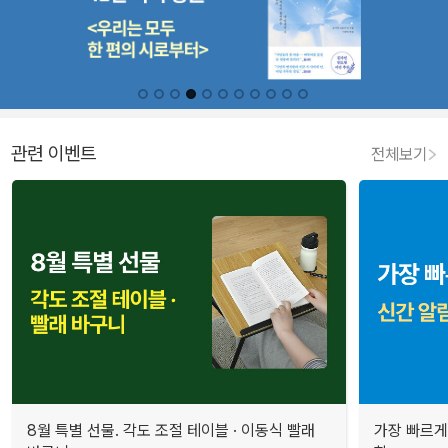
관련 이벤트
전체보기
8월 특별 선물. 각도 조절 테이블 · 이동식 빨래
가장 빠르게