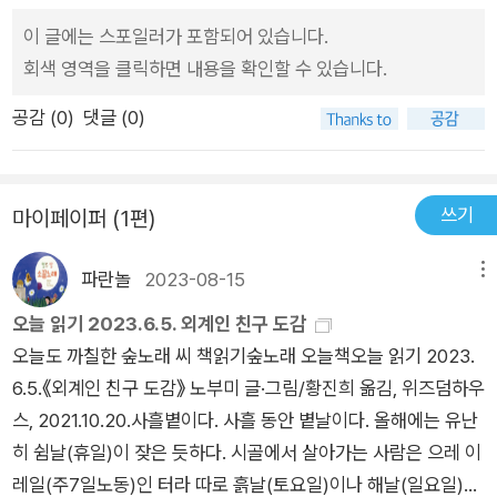
말에 너무 신경쓰면재능 구슬이 사라져 버리니까 조심하도록묻
알아봐주고 키워줄 엄마가 아니라아무도 저 엄마를 고르지 않아
이 글에는 스포일러가 포함되어 있습니다.
는 말에 내 생각을 적어봐요이중에서 내 재능 구슬을 골라봐​질문
서 선택한거라네요....자기 혼자라 생각하며 외로워보여서아이가
회색 영역을 클릭하면 내용을 확인할 수 있습니다.
하나하나 아이들에게 던지면서마치 100문100답 처럼 아이와 생
가족이 된다면행복하다 생각하고혼자가 아니라고 느끼게 해주고
각도 물어봐요.​​재능 구슬 페이지가 나올때는우와..!!! 라며 폭발적
공감 (
0
)
댓글 (0)
싶어서아이가 고른 엄마온 세상을 다 둘러봐도 엄마로 고르고 싶
인 반응!​세상에 이런 재능들이 있구나.엄마도 하나하나 살펴보게
은 사람은...바로 내 엄마 한 명 뿐이죠저 아이 드뎌 재능구슬을
되요.​워니는 밥먹는게 느려서 밥 잘먹기 재능이 갖고 싶데요.숨바
발휘했나봐요~엄마가 아이의 재능을 맘껏 펼칠 수 있게아이를
꼭질, 눈치가 빠름, 순수함 같은, 재능에대한 색다른 관점을 생각
쓰기
자유롭게 해주었나보네요~^^아이가 즐거운 일을 하며 행복하게
마이페이퍼 (1편)
해볼 수 있는 소중한 페이지랍니다.번외편.내가 엄마를 골랐어2
살 수 있기를 바라는 마음저도 이게 태중에 있을때 바람이었는데
도 있어요..!나의 재능을 고른 아이들.이제 엄마를 골라봅니다.​세
파란놀
2023-08-15
메뉴
아이를 키우다보니 이렇게 해라. 왜 이렇게 못하니.아이를 자꾸
상 외롭다고 느끼는 엄마를 선택하는 아이_내가 가족이 되면, 엄
혼내기만 하네요아이는 엄마와 놀면 마냥 즐거워하는데제 바람
오늘 읽기 2023.6.5. 외계인 친구 도감
마가 행복할까요?​내눈에는 엄마만 보였어요.온 세상을 다 둘러
처럼 즐거워하며 행복하게 살고 있는데도요 아이와 함께 읽으면
오늘도 까칠한 숲노래 씨 책읽기숲노래 오늘책오늘 읽기 2023.
봐도 내가 엄마로 고르고 싶은 사람은 딱 한사람 뿐이에요.골랐어
좋을 그림책추천'내가 엄마를 골랐어!' 노부미작가의 후속작'내가
6.5.《외계인 친구 도감》 노부미 글·그림/황진희 옮김, 위즈덤하우
요! 골랐어요! 골랐어요! 골랐어요! 골랐어요!내가 엄마를 골랐어
나를 골랐어!'아이는 재미있어하고 부모는 읽으며 많은 생각을 하
스, 2021.10.20.사흘볕이다. 사흘 동안 볕날이다. 올해에는 유난
요!!!!​우리가 이 세상에 태어난 건_ 좋아하는 일을 하며& 행복하
게 되는 노부미작가님의 책이네요
히 쉼날(휴일)이 잦은 듯하다. 시골에서 살아가는 사람은 으레 이
게 살기 위함이라고,이 세상에 스스로 잘하는 것을 찾아 즐기는
레일(주7일노동)인 터라 따로 흙날(토요일)이나 해날(일요일)을
아이들이 많아진다면 이 세상은 좀더 행복해질 거라고.​마음이 무