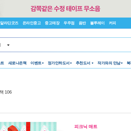
알라딘굿즈
온라인중고
중고매장
우주점
음반
블루레이
커피
서
스트
새로나온책
이벤트
정가인하도서
추천도서
작가와의 만남
북
 106
피크닉 매트