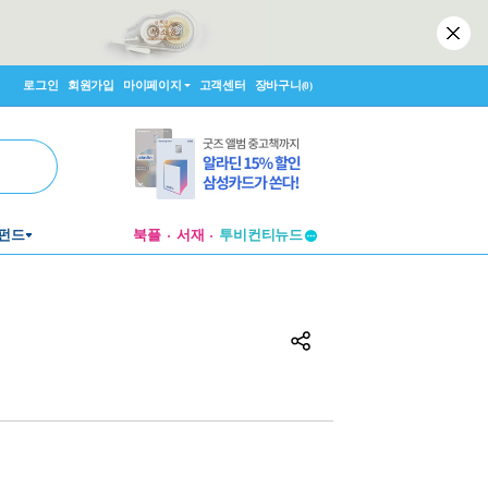
로그인
회원가입
마이페이지
고객센터
장바구니
(0)
투비컨티뉴드
펀드
북플
서재
창작플랫폼
투비컨티뉴드