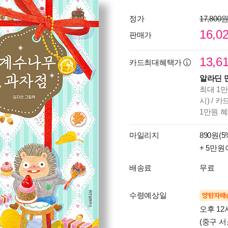
정가
17,800
16,0
판매가
13,6
카드최대혜택가
알라딘 
최대 1만
시) / 
1만원 
마일리지
890원(5
+ 5만원
배송료
무료
수령예상일
양탄자배
오후 12
(중구 서