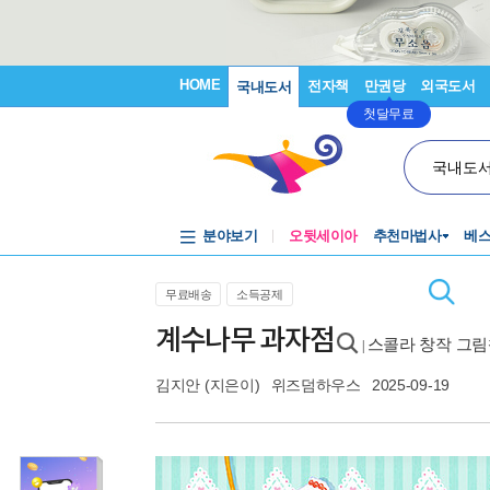
HOME
전자책
만권당
외국도서
국내도서
첫달무료
국내도
분야보기
오뒷세이아
추천마법사
베
무료배송
소득공제
계수나무 과자점
스콜라 창작 그림책
|
김지안
(지은이)
위즈덤하우스
2025-09-19