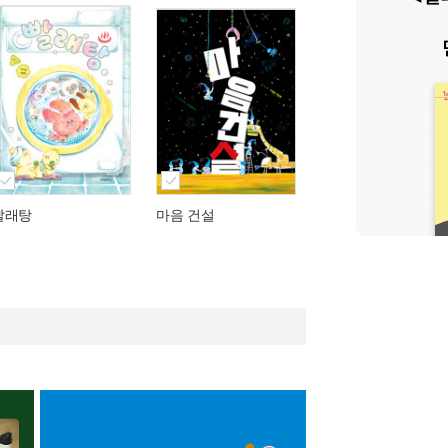
빨래탕
마음 건설