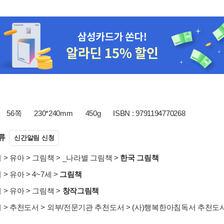
56쪽
230*240mm
450g
ISBN : 9791194770268
류
신간알림 신청
서
>
유아
>
그림책
>
_나라별 그림책
>
한국 그림책
서
>
유아
>
4~7세
>
그림책
서
>
유아
>
그림책
>
창작그림책
서
>
추천도서
>
외부/전문기관 추천도서
>
(사)행복한아침독서 추천도