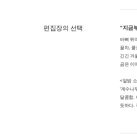
편집장의 선택
"지금
바삐 뛰
꿀차, 
긴긴 겨울
곰은 이
<알밤 
‘계수나
달콤함.
듯하다.