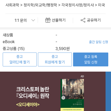
사회과학
>
정치학/외교학/행정학
>
각국정치사정/정치사
>
미국
선물하기
공유하기
새상품
-
eBook
-
출간 알림 신청
중고상품 (15)
3,590원
중고
중고
중고 등록
알라딘에 팔기
회원에게 팔기
알림 신청