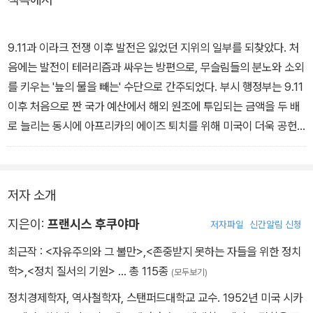
9.11과 이라크 전쟁 이후 발전은 잃었던 지위의 일부를 되찾았다. 처
음에는 발전이 테러리즘과 싸우는 방편으로, 무슬림들의 분노와 소외
를 키우는 '늪의 물을 빼는' 수단으로 간주되었다. 부시 행정부는 9.11
이후 처음으로 짠 국가 예산에서 해외 원조에 투입되는 금액을 두 배
로 늘리는 동시에 아프리카의 에이즈 퇴치를 위해 미국이 더욱 공헌
할 것을 제안했다.
이라크에서 평화를 회복하는 데 어려움을 겪으면서 부시 행정부는 재
저자 소개
건이 실제 전투보다 중요성이 떨어지는 부수적인 활동이 아니라, 애
석한 일이지만 자체적인 요건과 논리를 가진 활동이라는 사실을 인정
지은이:
프랜시스 후쿠야마
저자파일
신간알림 신청
했다. 부시 대통령이 두 번째 취임식을 가질 무렵 발전의 정치적 측면
최근작 :
<자유주의와 그 불만>
,
<존중받지 못하는 자들을 위한 정치
인 민주주의 증진은 적어도 수사적으로나마 미국 대외 정책에서 중심
학>
,
<정치 질서의 기원>
… 총 115종
(모두보기)
적인 자리를 차지하게 되었다. - 본문 180쪽에서
정치경제학자, 역사철학자, 스탠퍼드대학교 교수. 1952년 미국 시카