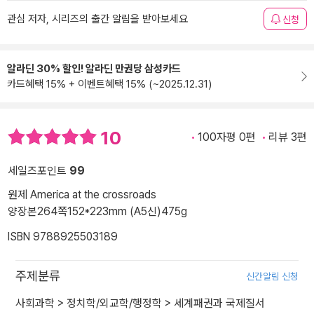
관심 저자, 시리즈의 출간 알림을 받아보세요
신청
알라딘 30% 할인! 알라딘 만권당 삼성카드
카드혜택 15% + 이벤트혜택 15% (~2025.12.31)
10
100자평 0편
리뷰 3편
세일즈포인트
99
원제 America at the crossroads
양장본
264쪽
152*223mm (A5신)
475g
ISBN 9788925503189
주제분류
신간알림 신청
사회과학
>
정치학/외교학/행정학
>
세계패권과 국제질서