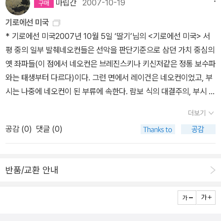
마립간
2007-10-19
들 그렇게 후쿠야마 욕을 하는지 솔직히 잘 이해가 안 됐었다. 15년전
에 그 책을 읽었더라면 나도 그렇게 욕을 했으려나? ‘역사의 종언’은
기로에선 미국
헤겔 칸트 어쩌구 하는 철학적이고 학술적인 책이지, 곧이곧대로, 그
* 기로에선 미국2007년 10월 5일 ‘딸기’님의 <기로에선 미국> 서
러니까 ‘문자 그대로’ 역사의 종언이라는 말을 끌어다가 비판하면서
평 중의 일부 발췌네오컨들은 선악을 판단기준으로 삼던 가치 중심의
“역사가 뭐 끝났다 그래” 이렇게 단순하게 이야기할 성질의 텍스트는
옛 좌파들(이 점에서 네오컨은 브레진스키나 키신저같은 정통 보수파
아니라는 생각이 들었더랬다. 어쩌면 후쿠야마를 욕했던 사람들은,
와는 태생부터 다르다)이다. 그런 면에서 레이건은 네오컨이었고, 부
사회주의의 몰락으로 역사의 한 패러다임이 진짜로 끝나는 줄 믿었
시는 나중에 네오컨이 된 부류에 속한다. 람보 식의 대결주의, 부시 식
던, “안 끝나!” 하면서 고집만 부렸던 그런 사람들이 아니었을까. 후쿠
의 ‘악의 축’ 운운하는 복음주의 비슷한 공격 성향은 이렇게 해서 이해
더보기
야마의 책이 나오고 15년이 지나 읽은 내 눈에, 그 책의 표현들은 좀
가 가능해진다. 그들의 관심사는 원래부터 ‘유리하냐 불리하냐’ 하는
예스럽지만 개념들은 오히려 현재진행형으로 보였으니 말이다. 그래
공감 (
0
)
댓글 (0)
전략전술적 차원의 문제가 아니라, ‘선이냐 악이냐’ 하는 가치 판단의
서 솔직히 나는 그 책이 대단히 마음에 들었고, 다 알아먹지는 못했지
문제였던 것이다.(중략)그리하여, 끼리끼리 소수파로 뭉쳐 세상에 맞
만 ‘똑똑한 학자의 똑똑하고 어려운 책’으로 기억에 남았다. 후쿠야마
섰던 선(善)의 수호자(누구 맘대로;;)들은 자신들만이 옳다며 배타주
가 새 책을 내놨다고 해서 두말 않고 주문하려고 보니 번역자는 국제
반품/교환 안내
의를 더욱 고수하게 되었다! 문제는 그들이 세계 최강 미국의 권력을
문제와 관련해 주로 ‘진보적인’ 책들을 솜씨 있게 번역해왔던 유강은
손에 쥐고 남의 나라에 폭탄을 퍼부을 수 있는 위치에 있었다는 점이
씨다. 이 저자에 이 출판사에 이 번역자는 참 조화로우면서도 안 어울
다.
린다 싶었는데, 역시나 기대했던 대로 책은 훌륭했다. 책은 후쿠야마