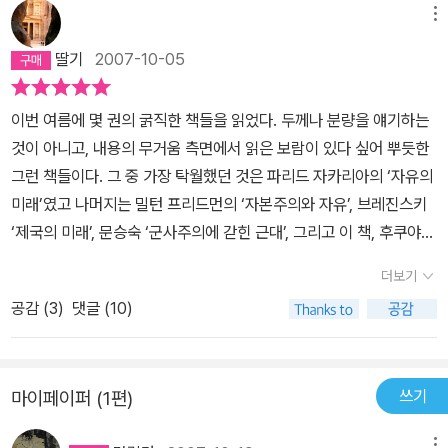
메뉴
딸기
2007-10-05
이번 여름에 몇 권의 굵직한 책들을 읽었다. 두께나 분량을 얘기하는
것이 아니고, 내용의 무거움 측면에서 읽은 보람이 있다 싶어 뿌듯한
그런 책들이다. 그 중 가장 탁월했던 것은 파리드 자카리아의 ‘자유의
미래’였고 나머지는 밀턴 프리드먼의 ‘자본주의와 자유’, 브레진스키
‘제국의 미래’, 문승숙 ‘군사주의에 갇힌 근대’, 그리고 이 책, 후쿠야마
의 ‘기로에 선 미국’이었다. 모두 무게가 적잖은 것들인데, 읽고 나서
더보기
정리를 제때 제때 하지 않은 탓에 머리 속에서 뒤죽박죽이 되어 두통
공감 (
3
)
댓글 (10)
을 안겨줬던 책들이다. 후쿠야마는 설명할 필요 없이 ‘역사의 종언’의
그 사람이다. 세상엔 그 책을 욕하는 이들이 많지만 그 말을 인용하고
비판하는 이들이 그렇게 많다는 것은 그 말이 얼마나 위력적인지를
쓰기
마이페이퍼 (1편)
반증하는 것이기도 하다. 나는 ‘역사의 종언’을 (후쿠야마가 이미 역
사가 끝났다고 말한지 15년이나 지나서) 몇 달 전에야 읽었는데, 왜
메뉴