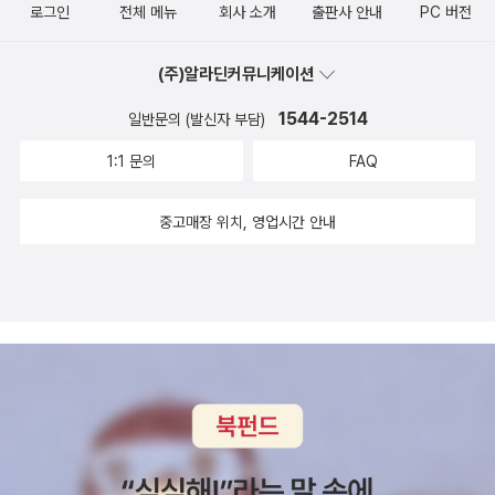
가 본 미국의 현실, 네오컨에 휘둘리다 ‘막 나가버린’ 미국을 담고 있
로그인
전체 메뉴
회사 소개
출판사 안내
PC 버전
다. 처음부터 끝까지 이 책의 주인공은 네오컨이다. 네오컨은 부시 행
정부 들어서고 나서 세간의 입에 오르내렸지만 그 뿌리는 오래됐다.
(주)알라딘커뮤니케이션
책은 네오컨이라는 집단이 어떻게 형성됐고 어떻게 해서 세력을 잡았
1544-2514
일반문의 (발신자 부담)
는지, 그러다가 어떻게 막나가서 요모양 요꼴이 됐는지를 집중 조명
한다. “나도 한때는 네오컨이 괜찮을 줄 알고 솔깃했는데 지금 보니
1:1 문의
FAQ
너희들 대체 왜그러니. 그렇게 하면 미국 망하고 세계도 망한다니까.”
중고매장 위치, 영업시간 안내
요지는 이렇다. 후쿠야마는 책에서 네오컨의 뿌리에 해당되는 사람들
을 거명해가며 누구는 진짜 네오컨이지만 누구는 사상으로 봐서 어정
쩡하다, 누구는 첨엔 아니었지만 나중엔 주위 사람들 말에 솔깃해져
서 네오컨이 됐다 등등으로 좀 거칠게 설명한다. 문체는 다소 공격적
이다. 그의 말에 따르면 네오컨들은 선악을 판단기준으로 삼던 가치
중심의 옛 좌파들(이 점에서 네오컨은 브레진스키나 키신저같은 정통
보수파와는 태생부터 다르다)이다. 그런 면에서 레이건은 네오컨이었
고, 부시는 나중에 네오컨이 된 부류에 속한다. 람보 식의 대결주의,
부시 식의 ‘악의 축’ 운운하는 복음주의 비슷한 공격 성향은 이렇게 해