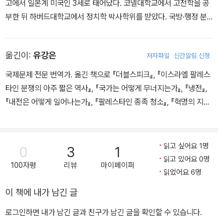
고에서 일본계 미국인 3세로 태어났다. 코넬대학교에서 고전학을 공
부한 뒤 하버드대학교에서 정치학 박사학위를 받았다. 국방·행정 분
야의 권위 있는 비영리 민간연구소인 랜드연구소(RAND Corporati
on) 연구위원과 미 국무부 정책기획실 차장을 지냈고, 조지메이슨대
옮긴이:
유강은
저자파일
신간알림 신청
학교 공공정책학과 교수와 존스홉킨스대학 국제관계대학원 교수를
역임했다. 현재 스탠퍼드대학교의 교수이자 동 대학 프리먼 스포글리
국제문제 전문 번역가. 옮긴 책으로 『더블스피크』, 『이스라엘 팔레스
국제학연구소(FSI) 선임연구원, 민주주의?발전?법치주의 센터(CD
타인 분쟁의 아주 짧은 역사』, 『국가는 어떻게 무너지는가』, 『냉전』,
DRL)의 책임자로 있다. 1989년 발표한 논문을 발전시킨 첫 책, 『역
『내전은 어떻게 일어나는가』, 『팔레스타인 종족 청소』, 『혁명의 지성
사의 종말The End of History and the Last Man』에서 자유주의
사』, 『물러나다』 등이 있다. 『미국의 반지성주의』로 제58회 한국출
와 공산주의의 전쟁에서 자유주의가 승리했으며, 이로써 “역사는 끝
판문화상 번역 부문을 수상했다.
났다”라는 논쟁적인 주장을 펼치며 전 세계적인 반향을 불러일으켰
읽고 싶어요 1명
0
3
1
다. 이후 급변하는 세계 질서를 예리하게 진단하는 공공 지식인이자
읽고 있어요 0명
100자평
리뷰
마이페이퍼
우파 논객으로서 적극적으로 활동을 이어 가고 있다. 저서로 『트러스
읽었어요 6명
트Trust』 『대붕괴 신질서The Great Disruption』 『강한 국가의 조
이 책에 내가 남긴 글
건State-Building』 『정치 질서의 기원The Origins of Political Or
der』 『존중받지 못하는 자들을 위한 정치학Identity』 등이 있다.
로그인하면 내가 남긴 글과 친구가 남긴 글을 확인할 수 있습니다.