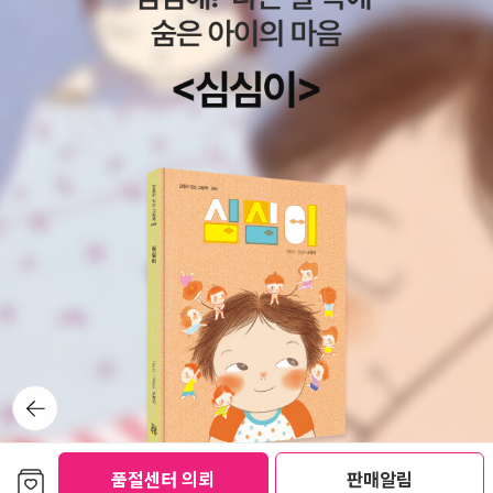
서 이해가 가능해진다. 그들의 관심사는 원래부터 ‘유리하냐 불리하
냐’ 하는 전략전술적 차원의 문제가 아니라, ‘선이냐 악이냐’ 하는 가
치 판단의 문제였던 것이다. 부시와 그 떨거지들이 너무나, 너무나 ‘확
신범’처럼 보였던 것도 무리는 아니었다. 이라크전쟁 전에 네오컨이
아닌 아버지 부시 전대통령 쪽에서 레이건주의자들로 구성된 현 부시
행정부에 딴지를 걸었다는 분석과도 맥락이 맞아 떨어진다.익히 짐작
할 수 있듯, 선악의 판단이 끝났다며 역사의 종말까지 선언했던 후쿠
야마가 네오컨들에게서 돌아선 데에서는 이라크 전쟁과 그 뒤의 상황
이 큰 영향을 미친 것 같다(널리 알려진 대로, 새뮤얼 헌팅턴이나 크
리스토퍼 히첸스가 이라크전에 쌍수 들어 환영한 것과 달리 후쿠야마
는 처음부터 반대 입장을 분명히 했었다). 네오컨들은 이라크에 자신
들이 생각하는 선한 정권, 미국적이고 민주적인 정권을 세워 세상을
안전하고 아름답게 만들고자 했다. 그러나 요즘 막나가버린 짜가 네
뒤로가
오컨들은 길을 잘못 들어섰다. “1990년대에 이루어진 미국 군사기술
기
의 성공은 군사 개입이 언제나 걸프 전쟁이나 코소보 전쟁처럼 깔끔
하고 값싸게 진행될 수 있다는 환상을 낳았다. 이라크 전쟁은 이런 형
보관함담기
품절센터 의뢰
판매알림