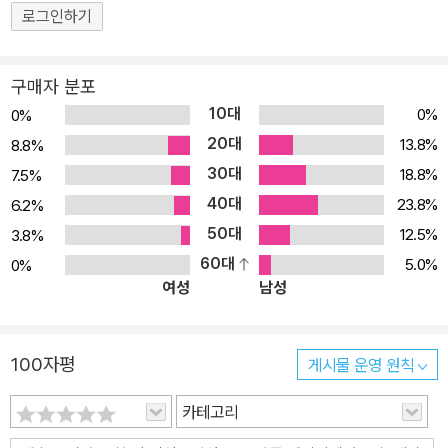
로그인하기
구매자 분포
10대
0%
0%
20대
13.8%
8.8%
30대
18.8%
7.5%
40대
23.8%
6.2%
50대
12.5%
3.8%
60대
5.0%
0%
여성
남성
100자평
게시물 운영 원칙
카테고리