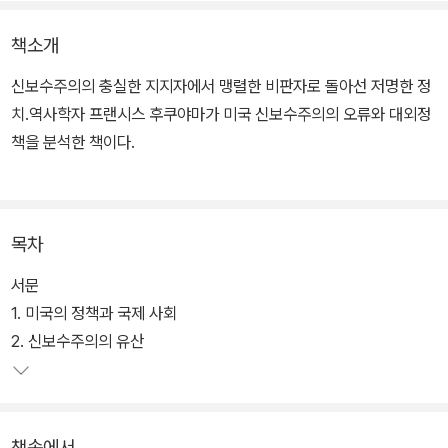
책소개
신보수주의의 충실한 지지자에서 맹렬한 비판자로 돌아선 저명한 정
치.역사학자 프랜시스 후쿠야마가 미국 신보수주의의 오류와 대외정
책을 분석한 책이다.
부시 행정부의 대외정책을 가장 가까운 곳에서 지켜본 지은이는 오늘
날 미국의 외교 위기를 초래한 원인으로 네오콘의 대외정책을 꼽았
목차
다. 또한 변화무쌍한 세계 속에서 초강대국으로서의 입지와 권리를
유지하기 위해서는 미국 스스로 혁신이 필요하며, 그 방법으로 'Soft
서문
Power'와 '다다자주의(multi-multilateralism)'을 제안한다.
1. 미국의 정책과 국제 사회
2. 신보수주의의 유산
세계의 민주주의와 경제 발전을 위해 미국이 맡아야 할 역할에 대한
현실적인 해법은 물론 오늘의 한반도 현실을 냉철하게 바라볼 수 있
는 다각적 혜안과 통찰력을 보여줄 것이다.
책속에서