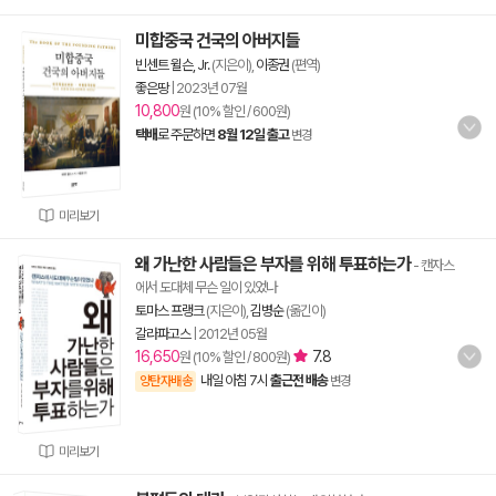
미합중국 건국의 아버지들
빈센트 윌슨, Jr.
(지은이),
이종권
(편역)
좋은땅
|
2023년 07월
10,800
원 (10% 할인 / 600원)
택배
로 주문하면
8월 12일 출고
변경
미리보기
왜 가난한 사람들은 부자를 위해 투표하는가
- 캔자스
에서 도대체 무슨 일이 있었나
토마스 프랭크
(지은이),
김병순
(옮긴이)
갈라파고스
|
2012년 05월
16,650
7.8
원 (10% 할인 / 800원)
내일 아침 7시
출근전 배송
양탄자배송
변경
미리보기