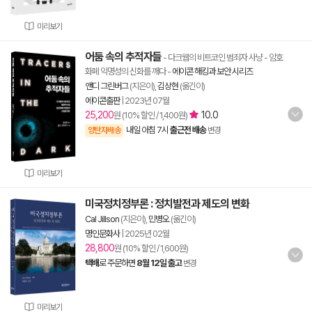
미리보기
어둠 속의 추적자들
- 다크웹의 비트코인 범죄자 사냥 - 암호
화폐 익명성의 신화를 깨다
-
에이콘 해킹과 보안 시리즈
앤디 그린버그
(지은이),
김상현
(옮긴이)
에이콘출판
|
2023년 07월
25,200
10.0
원 (10% 할인 / 1,400원)
내일 아침 7시
출근전 배송
양탄자배송
변경
미리보기
미국정치정부론 : 정치발전과 제도의 변화
Cal Jillson
(지은이),
민병오
(옮긴이)
명인문화사
|
2025년 02월
28,800
원 (10% 할인 / 1,600원)
택배
로 주문하면
8월 12일 출고
변경
미리보기