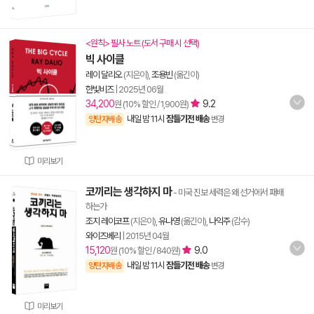
<원칙> 필사 노트 (도서 구매 시 선택)
빅 사이클
레이 달리오
(지은이),
조용빈
(옮긴이)
한빛비즈
|
2025년 06월
34,200
9.2
원 (10% 할인 / 1,900원)
내일 밤 11시
잠들기전 배송
양탄자배송
변경
미리보기
코끼리는 생각하지 마
- 미국 진보 세력은 왜 선거에서 패배
하는가
조지 레이코프
(지은이),
유나영
(옮긴이),
나익주
(감수)
와이즈베리
|
2015년 04월
15,120
9.0
원 (10% 할인 / 840원)
내일 밤 11시
잠들기전 배송
양탄자배송
변경
미리보기