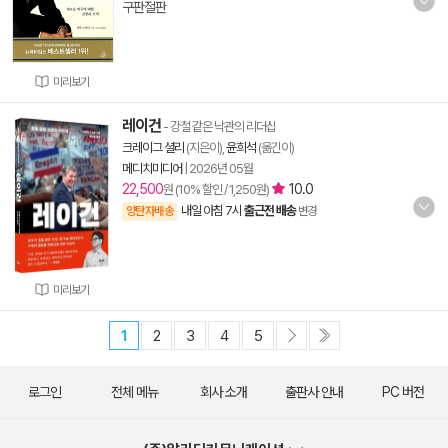
구판절판
미리보기
레이건
- 강철 같은 낙관의 리더십
크레이그 셜리
(지은이),
윤희석
(옮긴이)
메디치미디어
|
2026년 05월
22,500
10.0
원 (10% 할인 / 1,250원)
내일 아침 7시
출근전 배송
양탄자배송
변경
미리보기
1
2
3
4
5
로그인
전체 메뉴
회사 소개
출판사 안내
PC 버전