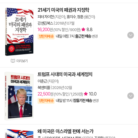
21세기 미국의 패권과 지정학
피터 자이한
(지은이),
홍지수
,
정훈
(옮긴이)
김앤김북스
|
2018년 07월
16,200
8.8
원 (10% 할인 / 900원)
내일 아침 7시
출근전 배송
양탄자배송
변경
미리보기
트럼프 시대의 미국과 세계정치
이춘근
(지은이)
북앤피플
|
2026년 02월
22,500
10.0
원 (10% 할인 / 1,250원)
내일 밤 11시
잠들기전 배송
양탄자배송
변경
왜 미국은 이스라엘 편에 서는가