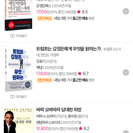
김앤김북스
|
2019년 01월
17,100
8.5
원 (10% 할인 / 950원)
내일 아침 7시
출근전 배송
양탄자배송
변경
미리보기
트럼프는 김정은에게 무엇을 원하는가
- 트럼프 2.0 시
대, 한반도 지정학
김동기
(지은이)
해냄
|
2025년 02월
17,820
9.7
원 (10% 할인 / 990원)
내일 아침 7시
출근전 배송
양탄자배송
변경
미리보기
버락 오바마의 담대한 희망
버락 H. 오바마
(지은이),
홍수원
(옮긴이)
랜덤하우스코리아
|
2007년 07월
10,800
8.2
원 (10% 할인 / 600원)