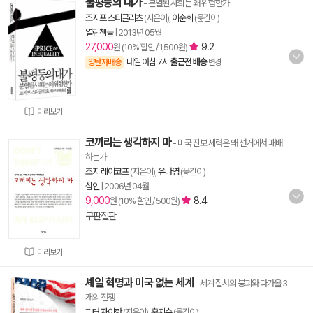
불평등의 대가
- 분열된 사회는 왜 위험한가
조지프 스티글리츠
(지은이),
이순희
(옮긴이)
열린책들
|
2013년 05월
27,000
9.2
원 (10% 할인 / 1,500원)
내일 아침 7시
출근전 배송
양탄자배송
변경
미리보기
코끼리는 생각하지 마
- 미국 진보 세력은 왜 선거에서 패배
하는가
조지 레이코프
(지은이),
유나영
(옮긴이)
삼인
|
2006년 04월
9,000
8.4
원 (10% 할인 / 500원)
구판절판
미리보기
셰일 혁명과 미국 없는 세계
- 세계 질서의 붕괴와 다가올 3
개의 전쟁
피터 자이한
(지은이),
홍지수
(옮긴이)