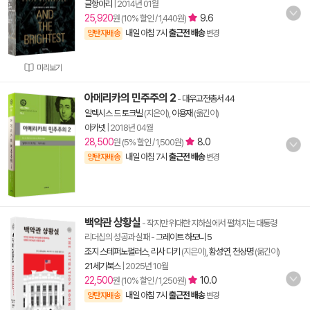
글항아리
|
2014년 01월
25,920
9.6
원 (10% 할인 / 1,440원)
내일 아침 7시
출근전 배송
양탄자배송
변경
미리보기
아메리카의 민주주의 2
-
대우고전총서 44
알렉시스 드 토크빌
(지은이),
이용재
(옮긴이)
아카넷
|
2018년 04월
28,500
8.0
원 (5% 할인 / 1,500원)
내일 아침 7시
출근전 배송
양탄자배송
변경
백악관 상황실
- 작지만 위대한 지하실에서 펼쳐지는 대통령
리더십의 성공과 실패
-
그레이트 하모니 5
조지 스테퍼노펄러스
,
리사 디키
(지은이),
황성연
,
천상명
(옮긴이)
21세기북스
|
2025년 10월
22,500
10.0
원 (10% 할인 / 1,250원)
내일 아침 7시
출근전 배송
양탄자배송
변경