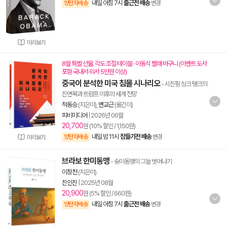
내일 아침 7시
출근전 배송
양탄자배송
변경
미리보기
8월 특별 선물. 각도 조절 테이블 · 이동식 빨래 바구니 (이벤트 도서
포함 국내서·외서 5만원 이상)
중국이 분석한 미국 침몰 시나리오
- 시진핑 싱크 탱크의
진면목과 트럼프 이후의 세계 전망
적동승
(지은이),
변교근
(옮긴이)
피비미디어
|
2026년 06월
20,700
원 (10% 할인 / 1,150원)
내일 밤 11시
잠들기전 배송
양탄자배송
변경
미리보기
브라보 한미동맹
- 숭미동맹의 그늘 벗어나기
이창천
(지은이)
진인진
|
2025년 08월
20,900
원 (5% 할인 / 660원)
내일 아침 7시
출근전 배송
양탄자배송
변경