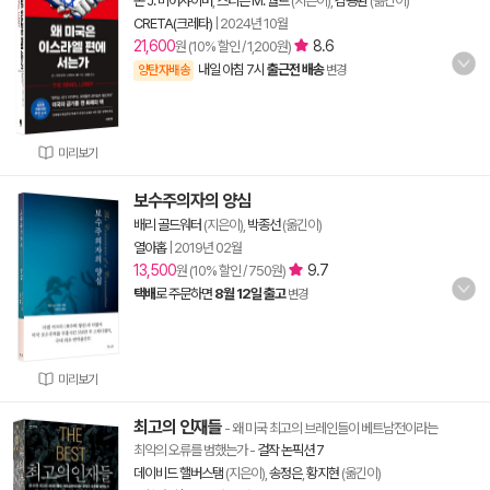
존 J. 미어샤이머
,
스티븐 M. 월트
(지은이),
김용환
(옮긴이)
CRETA(크레타)
|
2024년 10월
21,600
8.6
원 (10% 할인 / 1,200원)
내일 아침 7시
출근전 배송
양탄자배송
변경
미리보기
보수주의자의 양심
배리 골드워터
(지은이),
박종선
(옮긴이)
열아홉
|
2019년 02월
13,500
9.7
원 (10% 할인 / 750원)
택배
로 주문하면
8월 12일 출고
변경
미리보기
최고의 인재들
- 왜 미국 최고의 브레인들이 베트남전이라는
최악의 오류를 범했는가
-
걸작 논픽션 7
데이비드 핼버스탬
(지은이),
송정은
,
황지현
(옮긴이)