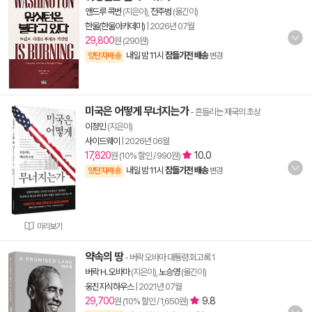
앤드루 콕번
(지은이),
전주범
(옮긴이)
한울(한울아카데미)
|
2026년 07월
29,800
원 (290원)
내일 밤 11시
잠들기전 배송
양탄자배송
변경
미국은 어떻게 무너지는가
- 흔들리는 제국의 초상
이정민
(지은이)
사이드웨이
|
2026년 06월
17,820
10.0
원 (10% 할인 / 990원)
내일 밤 11시
잠들기전 배송
양탄자배송
변경
미리보기
약속의 땅
- 버락 오바마 대통령 회고록 1
버락 H. 오바마
(지은이),
노승영
(옮긴이)
웅진지식하우스
|
2021년 07월
29,700
9.8
원 (10% 할인 / 1,650원)