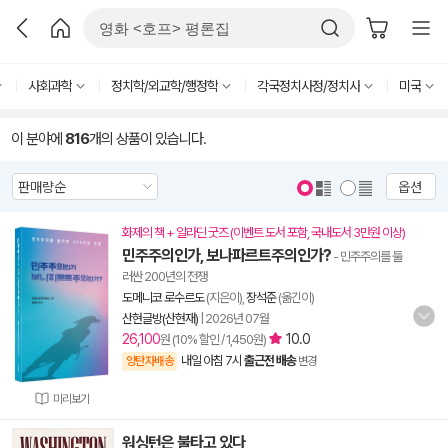
사회과학
정치학/외교학/행정학
각국정치사정/정치사
미국
이 분야에
816
개의 상품이 있습니다.
옵션
화제의 책 + 알라딘 굿즈 (이벤트 도서 포함, 국내도서 3만원 이상)
민주주의인가, 보나파르트주의인가?
- 민주주의를 둘
러싼 200년의 전쟁
도메니코 로수르도
(지은이),
장석준
(옮긴이)
산현글방(산현재)
|
2026년 07월
26,100
10.0
원 (10% 할인 / 1,450원)
내일 아침 7시
출근전 배송
양탄자배송
변경
미리보기
워싱턴은 불타고 있다