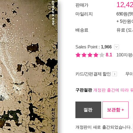
12,4
판매가
마일리지
690원(5
+ 5만원
배송료
유료 (도
Sales Point :
1,966
8.1
100자평(
카드/간편결제 할인
무이
구판절판
개정판 출간에 따라 
절판
보관함 +
개정판이 새로 출간되었습니다.