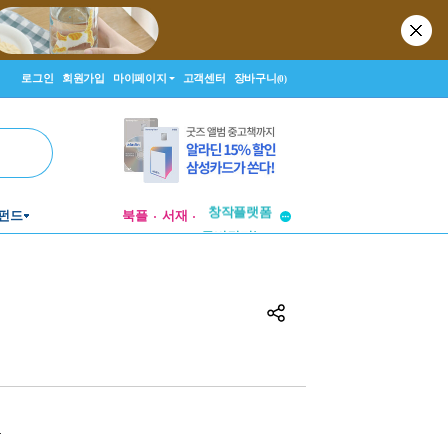
로그인
회원가입
마이페이지
고객센터
장바구니
(0)
펀드
북플
서재
투비컨티뉴드
창작플랫폼
투비컨티뉴드
원