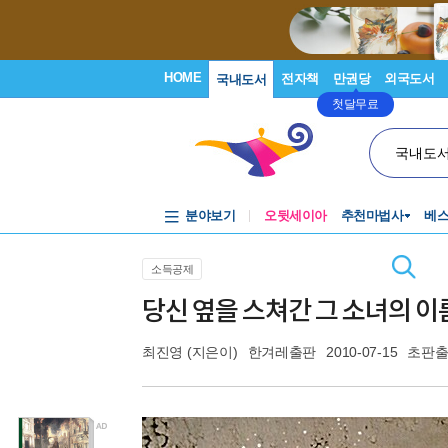
HOME
전자책
만권당
외국도서
국내도서
첫달무료
국내도
분야보기
오뒷세이아
추천마법사
베
소득공제
당신 옆을 스쳐간 그 소녀의 이
최진영
(지은이)
한겨레출판
2010-07-15
초판출