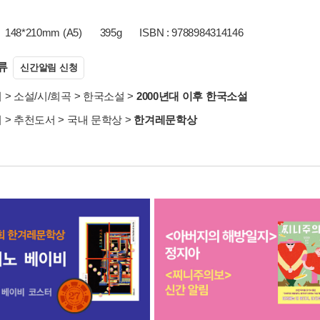
148*210mm (A5)
395g
ISBN : 9788984314146
류
신간알림 신청
서
>
소설/시/희곡
>
한국소설
>
2000년대 이후 한국소설
서
>
추천도서
>
국내 문학상
>
한겨레문학상