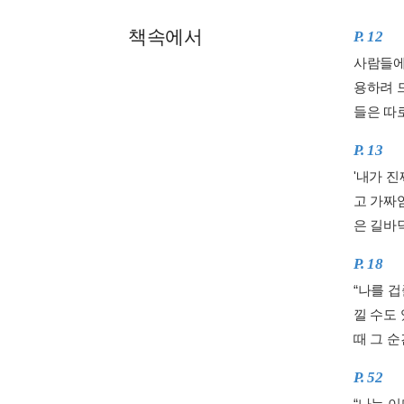
책속에서
P. 12
사람들에
용하려 
들은 따로
P. 13
'내가 
고 가짜
은 길바닥
P. 18
“나를 겁
낄 수도
때 그 순
P. 52
“나는 