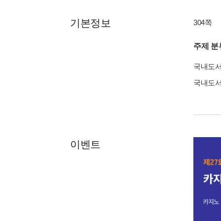
기본정보
304쪽
주제 분
국내도
국내도
이벤트