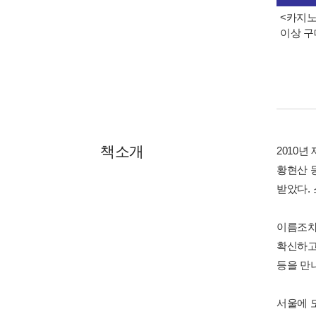
<카지노
이상 구
책소개
2010년
황현산 
받았다.
이름조차
확신하고
등을 만
서울에 