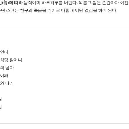
선(善)에 따라 움직이며 하루하루를 버틴다. 외롭고 힘든 순간마다 이
던 소녀는 친구의 죽음을 계기로 마침내 어떤 결심을 하게 된다.
미언니
백식당 할머니
가의 남자
설이패
미와 나리
말
말