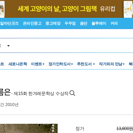
알라딘굿즈
온라인중고
중고매장
우주점
음반
블루레이
커피
서
스트
새로나온책
이벤트
정가인하도서
추천도서
작가와의 만남
북
름은
- 제15회 한겨레문학상 수상작
간 2010년
정가
13,800