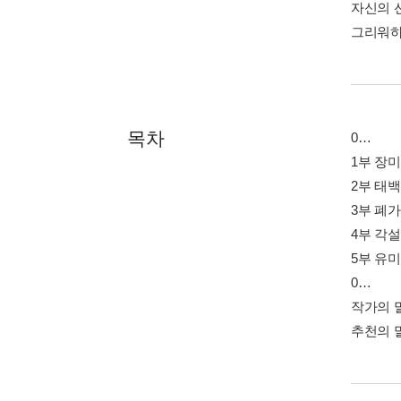
자신의 
그리워하
목차
0…
1부 장
2부 태
3부 폐
4부 각
5부 유
0…
작가의 
추천의 