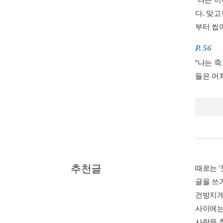
다. 맞
부터 씹어
P. 56
“나는 
들은 어차
추천글
때로는 
글을 쓰
건방지게
사이에는
사랑을 