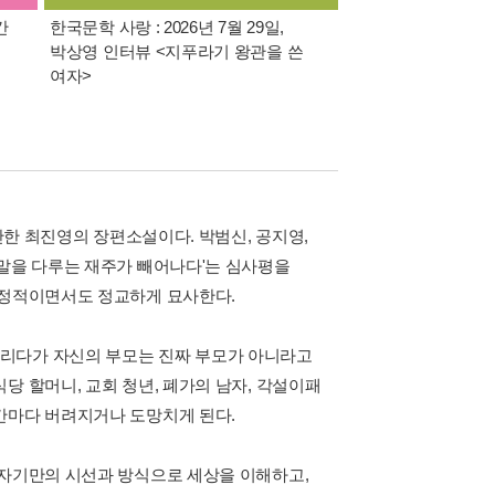
간
한국문학 사랑 : 2026년 7월 29일,
가장 빠르게 받아보는 
박상영 인터뷰 <지푸라기 왕관을 쓴
알림 총집합
여자>
단한 최진영의 장편소설이다. 박범신, 공지영,
 말을 다루는 재주가 빼어나다'는 심사평을
서정적이면서도 정교하게 묘사한다.
달리다가 자신의 부모는 진짜 부모가 아니라고
당 할머니, 교회 청년, 폐가의 남자, 각설이패
간마다 버려지거나 도망치게 된다.
 자기만의 시선과 방식으로 세상을 이해하고,