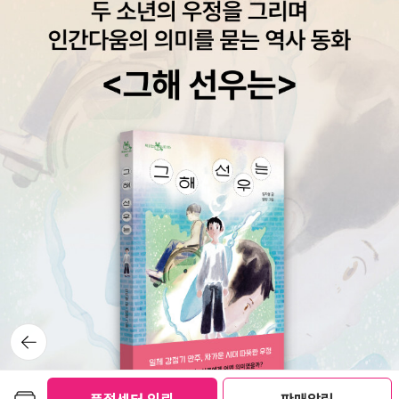
뒤로가
기
보관함담기