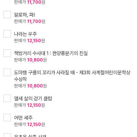
판매가
11,700
원
알로하, 파!
판매가
11,700
원
나라는 우주
판매가
12,150
원
책방거리 수사대 1 : 한양풍문기의 진실
판매가
10,800
원
도마뱀 구름의 꼬리가 사라질 때 - 제3회 사계절어린이문학상
수상작
판매가
10,800
원
열세 살의 걷기 클럽
판매가
12,150
원
어떤 세주
판매가
12,150
원