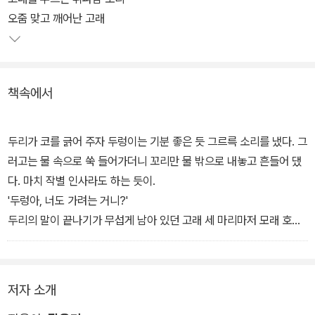
아이의 모험을 통해 흥미진진하게 풀어낸다.
오줌 맞고 깨어난 고래
책속에서
두리가 코를 긁어 주자 두렁이는 기분 좋은 듯 그르륵 소리를 냈다. 그
러고는 물 속으로 쑥 들어가더니 꼬리만 물 밖으로 내놓고 흔들어 댔
다. 마치 작별 인사라도 하는 듯이.
'두렁아, 너도 가려는 거니?'
두리의 말이 끝나기가 무섭게 남아 있던 고래 세 마리마저 모래 호수
를 벗어났다. 아이들은 배를 타고 고래 뒤를 따라갔다. 수컷 고래 한
마리가 두렁이 엄마와 두렁이를 이끄는 것처럼 앞서서 헤엄쳤다.
두렁이 엄마는 행여 놓칠세라 두렁이를 가슴지느러미로 꼭 안고 있었
저자 소개
다. 아기를 안고 있는 엄마처럼 다정하고 포근한 모습이었다. 고래들