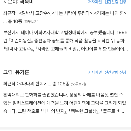
은 가볍게 세 번 숨을 쉰 뒤 꼬리를 위로 세우고 물 속으로 들어갔다.
지은이:
곽옥미
저자파일
신간알림 신청
'두렁이가 가 버렸어...'
최근작 :
<말박사 고장수>
,
<나는 사람이 두렵다>
,
<경제는 나의 힘>
눈물이 그렁그렁한 채 두리가 말했다. 떠나가는 고래를 바라보는 아
… 총 10종
(모두보기)
이들의 눈에 눈물이 가득 고였다. - 본문 148쪽 중에서
부산에서 태어나 이화여자대학교 법정대학에서 공부했습니다. 1996
년 『어린이동산』 중편동화 공모를 통해 작품 활동을 시작한 뒤 동화
『말박사 고장수』, 『사라진 고래들의 비밀』, 어린이를 위한 인물이야
기 『김구』, 『장보고』, 『김홍도』 , 교양서 『경제는 나의 힘』 등을 펴냈
습니다. 아이들이 꿈꾸는 세상과 발 딛고 사는 현실을 아우르는 동화
그림:
유기훈
저자파일
신간알림 신청
를 쓰기 위해 힘쓰고 있습니다.
최근작 :
<나나의 반지>
… 총 105종
(모두보기)
홍익대학교 판화과를 졸업했습니다. 상상의 나래를 마음껏 펼칠 수
있는 일러스트레이션에 매력을 느껴 어린이책에 그림을 그리게 되었
습니다. 그린 책으로 『나나의 반지』, 『행복한 고물상』, 『플루토 비밀
결사대』, 『펄루, 세상을 바꾸다』, 『비밀의 동굴』, 『사라진 고래들의 비
밀』, 『새틴 강가에서』, 『정의를 찾는 소녀』, 『이상이 일상이 되도록 상