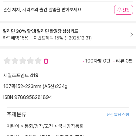
관심 저자, 시리즈의 출간 알림을 받아보세요
신청
알라딘 30% 할인! 알라딘 만권당 삼성카드
카드혜택 15% + 이벤트혜택 15% (~2025.12.31)
0
100자평 0편
리뷰 0편
세일즈포인트
419
167쪽
152*223mm (A5신)
234g
ISBN 9788958281894
주제분류
신간알림 신청
어린이
>
동화/명작/고전
>
국내창작동화