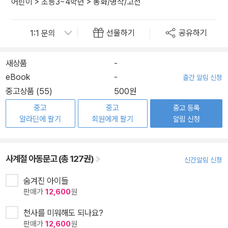
어린이
>
초등3~4학년
>
동화/명작/고전
선물하기
공유하기
새상품
-
eBook
-
출간 알림 신청
중고상품 (55)
500원
중고
중고
중고 등록
알라딘에 팔기
회원에게 팔기
알림 신청
사계절 아동문고 (총 127권)
신간알림 신청
숨겨진 아이들
판매가
12,600
원
천사를 미워해도 되나요?
판매가
12,600
원