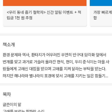
<우리 동네 줍기 철학자> 신간 알림 이벤트 + 적
가장 빠르게
립금 1천 원 추첨
합
책소개
환경 문제와 역사, 환타지가 어우러진 우연히 반구대 암각화 앞에서
번개를 맞고 과거로 거슬러 올라간 현석, 현미, 두리 준식이는 마을 사
람들에게 고래신 대접을 받으며 고래를 지켜 달라는 부탁을 받는다.
하지만 해나라와 별나라의 포경에 맞서 고래를 지키는 일은 힘들기만
한데...
목차
청동기 시대 고래잡이에 대한 생활상과 반구대 암각화를 제작하게 된
사연을 역사적 사실에 바탕을 두고 상상력을 발휘해서 그려낸 작품이
글쓴이의 말
다. 동화. 멸종에 직면해 있는 대형 고래의 문제를 고래를 사랑하는 네
고래를 부르는 휘파람 소리