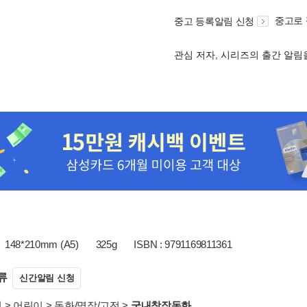
중고로
중고 등록알림 신청
관심 저자, 시리즈의 출간 알
148*210mm (A5)
325g
ISBN : 9791169811361
류
신간알림 신청
서
>
어린이
>
동화/명작/고전
>
국내창작동화