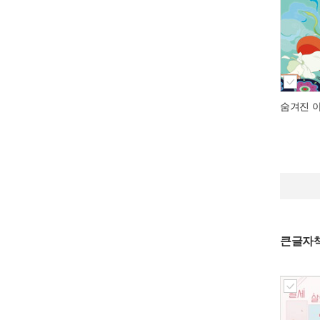
숨겨진 
큰글자