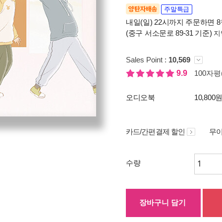
양탄자배송
주말특급
내일(일) 22시까지 주문하면 8월
(중구 서소문로 89-31 기준)
지
Sales Point :
10,569
9.9
100자평(
오디오북
10,800
카드/간편결제 할인
무이
수량
장바구니 담기