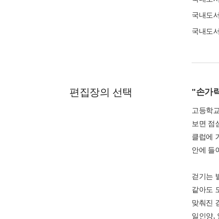
국내도
국내도
편집장의 선택
"손가
고등학교
보면 점
클럽에 
안에 들
걷기는 
같아도 
맞춰진 
일인양,