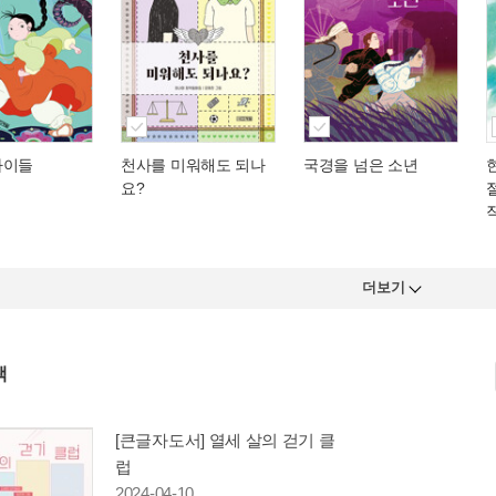
아이들
천사를 미워해도 되나
국경을 넘은 소년
요?
더보기
책
[큰글자도서] 열세 살의 걷기 클
럽
2024-04-10