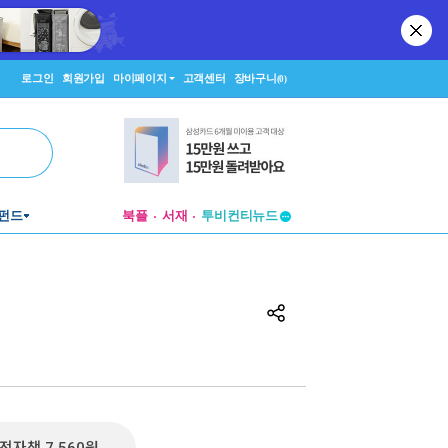
로그인
회원가입
마이페이지
고객센터
장바구니
(0)
펀드
북플
서재
투비컨티뉴드
창작플랫폼
투비컨티뉴드