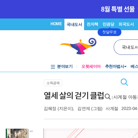
HOME
전자책
만권당
외국도서
국내도서
첫달무료
국내도
분야보기
오뒷세이아
추천마법사
베
소득공제
열세 살의 걷기 클럽
사계절 아동문
|
김혜정
(지은이),
김연제
(그림)
사계절
2023-04