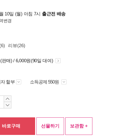
 10일 (월) 아침 7시
출근전 배송
역변경
6)
리뷰(26)
원(판매) / 6,000원(90일 대여)
자 할부
소득공제 550원
바로구매
선물하기
보관함 +