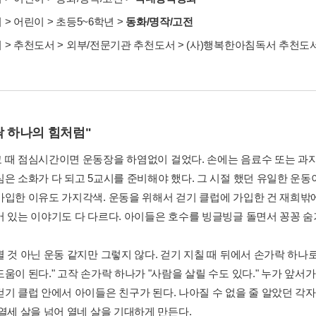
서
>
어린이
>
초등5~6학년
>
동화/명작/고전
서
>
추천도서
>
외부/전문기관 추천도서
>
(사)행복한아침독서 추천도
락 하나의 힘처럼"
 때 점심시간이면 운동장을 하염없이 걸었다. 손에는 음료수 또는 과자 
심은 소화가 다 되고 5교시를 준비해야 했다. 그 시절 했던 유일한 운동
가입한 이유도 가지각색. 운동을 위해서 걷기 클럽에 가입한 건 재희밖에
어 있는 이야기도 다 다르다. 아이들은 호수를 빙글빙글 돌면서 꽁꽁 
별 것 아닌 운동 같지만 그렇지 않다. 걷기 지칠 때 뒤에서 손가락 하나
도움이 된다." 고작 손가락 하나가 "사람을 살릴 수도 있다." 누가 앞
걷기 클럽 안에서 아이들은 친구가 된다. 나아질 수 없을 줄 알았던 각
 열세 살을 넘어 열네 살을 기대하게 만든다.