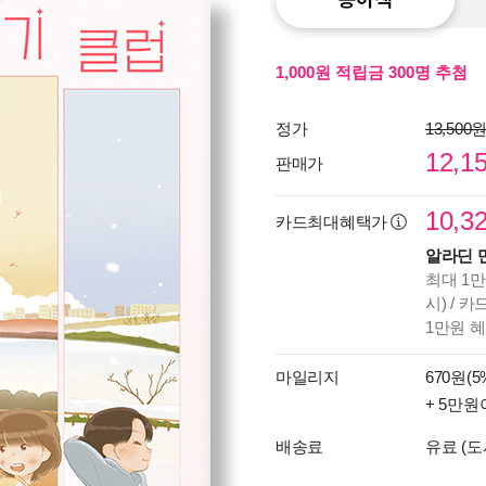
1,000원 적립금 300명 추첨
정가
13,500
12,1
판매가
10,3
카드최대혜택가
알라딘 
최대 1만
시) / 
1만원 
마일리지
670원(5
+ 5만원
배송료
유료 (도