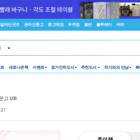
알라딘굿즈
온라인중고
중고매장
우주점
음반
블루레이
커피
서
스트
새로나온책
이벤트
정가인하도서
추천도서
작가와의 만남
북
고 108
-27
종이책