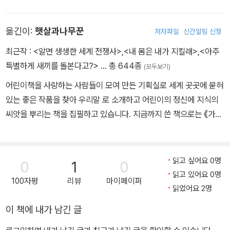
자의 숲』 등 다양한 그림책에도 그림을 그렸습니다. 쓰고 그린 그림책
으로는 『하얀 시간』, 『거인의 정원』, 『스쳐간 풍경들은 마음속 그림으
옮긴이:
햇살과나무꾼
저자파일
신간알림 신청
로』, 『작은 도자기 인형의 모험』이 있습니다.
최근작 :
<알면 생생한 세계 전쟁사>
,
<내 몸은 내가 지킬래>
,
<아주
특별하게 새끼를 돌본다고?>
… 총 644종
(모두보기)
어린이책을 사랑하는 사람들이 모여 만든 기획실로 세계 곳곳에 묻혀
있는 좋은 작품을 찾아 우리말 로 소개하고 어린이의 정신에 지식의
씨앗을 뿌리는 책을 집필하고 있습니다. 지금까지 쓴 책으로는 《가마
솥과 뚝배기 에 담긴 우리 음식 이야기》, <마법의 두루마리> 시리즈
등이 있고, 옮긴 책으로는 《학교에 간 사자》 《화요일의 두꺼비》 《프
린들 주세요》 등이 있습니다.
읽고 싶어요 0명
0
1
0
읽고 있어요 0명
100자평
리뷰
마이페이퍼
읽었어요 2명
이 책에 내가 남긴 글