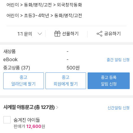
어린이
>
동화/명작/고전
>
외국창작동화
어린이
>
초등3~4학년
>
동화/명작/고전
선물하기
공유하기
새상품
-
eBook
-
출간 알림 신청
중고상품 (37)
500원
중고
중고
중고 등록
알라딘에 팔기
회원에게 팔기
알림 신청
사계절 아동문고 (총 127권)
신간알림 신청
숨겨진 아이들
판매가
12,600
원