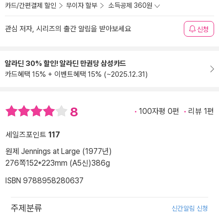
카드/간편결제 할인
무이자 할부
소득공제 360원
관심 저자, 시리즈의 출간 알림을 받아보세요
신청
알라딘 30% 할인! 알라딘 만권당 삼성카드
카드혜택 15% + 이벤트혜택 15% (~2025.12.31)
8
100자평 0편
리뷰 1편
세일즈포인트
117
원제 Jennings at Large (1977년)
276쪽
152*223mm (A5신)
386g
ISBN 9788958280637
주제분류
신간알림 신청