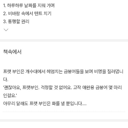
제닝스는 에마라는 여자 아이와 함께 에마가 키우던 동물들을 보호하
1. 하루하루 날짜를 지워 가며
기 위해 일을 꾸민다. 책에는 동물보호문제를 주제로 동물도 사람처
2. 비바람 속에서 텐트 치기
럼 존중받아야 한다는 주장이 녹아 있다. 조그만 동물 한 마리조차 기
3. 통행할 권리
를 수 없는 도시, 동네 사람들의 이기주의를 특유의 해학으로 비판한
다.
책속에서
또한 모든 문제를 아이들이 직접 해결한다. 동물들을 구하기 위한 바
자회를 계획하는 것도 아이들이고, 바자회 수익금이 얼마 안 되자 후
원금 받는 달리기 대회를 하는 것도 아이들이다. 아이들 스스로가 문
프랫 부인은 개수대에서 헤엄치는 금붕어들을 보며 비명을 질러댑니
제를 해결할 수 있는 독립체라는 걸 잘 보여주는 책이다.
다.
'괜찮아요, 프랫부인. 걱정할 것 없어요. 고작 애완용 금붕어 몇 마리
인걸요.'
아무리 달래도 프랫 부인은 화를 낼 뿐입니다.
'아악! 마른행주 속에 뭔가 있어요. 살아 움직여요. 우웨! 빨리 치워요.'
이젠 플럼로즈 부인이 비명을 지르네요.
'걱정하지 마세요. 부인한테 해를 끼치지 않아요. 고슴도치일 뿐이에