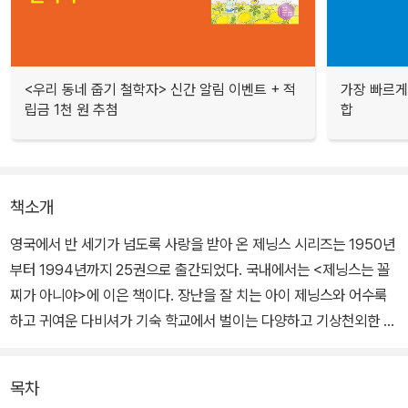
<우리 동네 줍기 철학자> 신간 알림 이벤트 + 적
가장 빠르게
립금 1천 원 추첨
합
책소개
영국에서 반 세기가 넘도록 사랑을 받아 온 제닝스 시리즈는 1950년
부터 1994년까지 25권으로 출간되었다. 국내에서는
<제닝스는 꼴
찌가 아니야>
에 이은 책이다. 장난을 잘 치는 아이 제닝스와 어수룩
하고 귀여운 다비셔가 기숙 학교에서 벌이는 다양하고 기상천외한 말
썽들이 주가 되는 이야기. 학교에서 벗어나 야외, 농장, 런던에서 재미
있는 사건들이 벌어진다.
목차