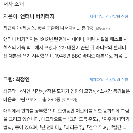
저자 소개
요.'
'움직였어! 온통 가시투성이야. 내 손에 닿았다구.'
지은이:
앤터니 버커러지
저자파일
신간알림 신청
최근작 :
<제닝스, 동물 구출에 나서다>
… 총 1종
(모두보기)
-본문 중에서
앤터니 버커리지는 1912년 런던에서 태어나, 어린 시절을 웨스트 서
섹스의 기숙 학교에서 보냈다. 2차 대전이 끝난 뒤 라디오와 텔레비
전 대본을 쓰기 시작했으며, 1948년 BBC 라디오 대본으로 처음 제
닝스 이야기를 썼다. 그 뒤 <제닝스 시리즈>는 25권의 책으로 출간
되었다. 국내에는 <제닝스는 꼴찌가 아니야>가 번역되어 나와 있다.
그림:
최정인
저자파일
신간알림 신청
문학적 성과를 인정받아 대영제국 훈장을 받았고, 2004년 92세로
생을 마감했다.
최근작 :
<하얀 시간>
,
<작은 도자기 인형의 모험>
,
<스쳐간 풍경들은
마음속 그림으로>
… 총 290종
(모두보기)
대학에서 판화를 공부했으며, 오랫동안 어린이를 위한 동화책에 그림
을 그리고 있습니다. 대표작으로는 『그림 도둑 준모』, 『지우개 따먹기
법칙』 등이 있으며, 『난 엄마다』, 『바리공주』, 『견우 직녀』, 『빨간 모