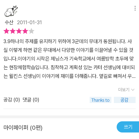
메뉴
수산
2011-01-31
3.9하나의 주제를 유지하기 위하여 3군데의 무대가 동원됩니다. 사
실 이렇게 하면 같은 무대에서 다양한 이야기를 이끌어낼 수 있을 것
입니다.이야기의 시작은 제닝스가 기숙학교에서 여름방학 초두에 맞
는 현장체험학습입니다. 침착하고 계획성 있는 카터 선생님에 대비되
는 윌킨스 선생님이 이야기에 재미를 더해줍니다. 옆길로 빠져서 우
연히 들른 호킨 아주머니의 동물 보호소가 방학 때 이모의 집 이웃인
더보기
에마가 아파트에서 금지되어 숨겨둔 다양한 애완동물들과 연결되는
공감 (
0
)
댓글 (0)
장치입니다. 합법적인 테두리 안에서 조언을 해주는 관리인 패그 씨
의 모습에서 믿을 수 있는 어른이란 상이 제시되는 걸까요?덜렁대는
것은 어느 나라나 비슷한 것 같은데 영국이 더 적극적이네요. 1977
쓰기
마이페이퍼 (0편)
년 작품이니 30여 년 전의 상황입니다. 아직 우리나라 아이들은 이
수준까지는 진전하지 않은 것 같습니다. 나쁜 측면의 것은 더 빨리 진