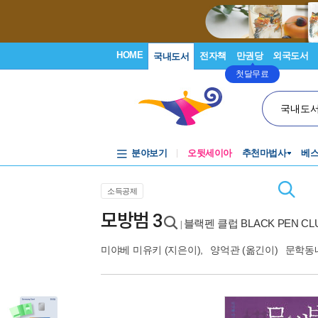
HOME
전자책
만권당
외국도서
국내도서
첫달무료
국내도
분야보기
오뒷세이아
추천마법사
베
소득공제
모방범 3
블랙펜 클럽 BLACK PEN CLU
|
미야베 미유키
(지은이),
양억관
(옮긴이)
문학동