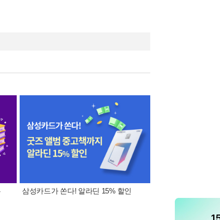
폰
삼성카드가 쏜다! 알라딘 15% 할인
이 달의 적립금 혜택