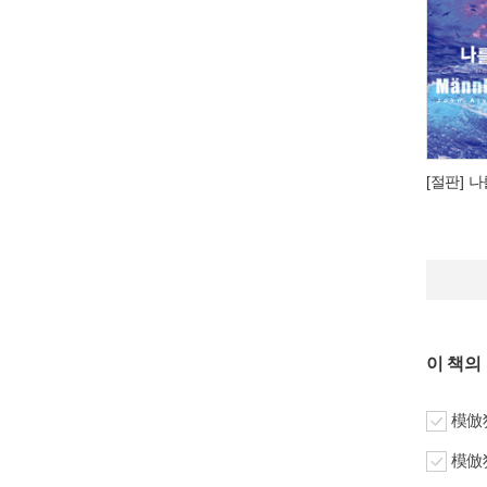
[절판] 
이 책의
模倣犯
模倣犯