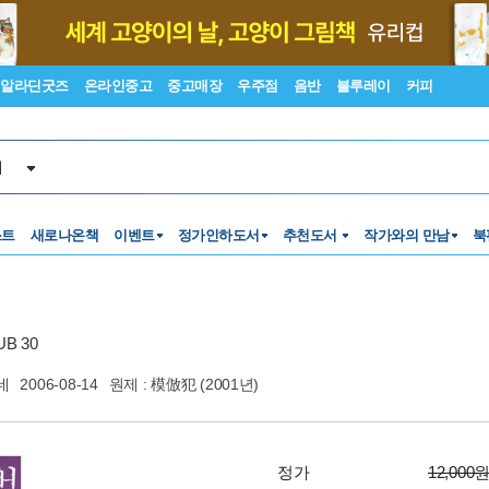
알라딘굿즈
온라인중고
중고매장
우주점
음반
블루레이
커피
서
스트
새로나온책
이벤트
정가인하도서
추천도서
작가와의 만남
북
B 30
네
2006-08-14
원제 : 模倣犯 (2001년)
정가
12,000