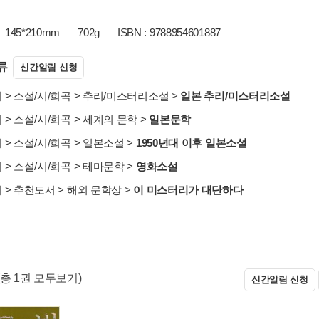
145*210mm
702g
ISBN : 9788954601887
류
신간알림 신청
서
>
소설/시/희곡
>
추리/미스터리소설
>
일본 추리/미스터리소설
서
>
소설/시/희곡
>
세계의 문학
>
일본문학
서
>
소설/시/희곡
>
일본소설
>
1950년대 이후 일본소설
서
>
소설/시/희곡
>
테마문학
>
영화소설
서
>
추천도서
>
해외 문학상
>
이 미스터리가 대단하다
(총 1권 모두보기)
신간알림 신청