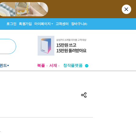
로그인
회원가입
마이페이지
고객센터
장바구니
(0)
투비컨티뉴드
펀드
북플
서재
창작플랫폼
투비컨티뉴드
원