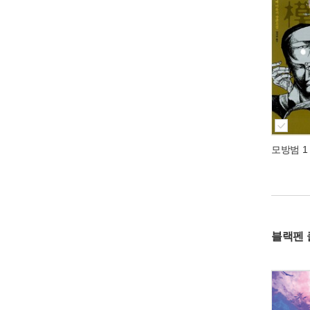
모방범 1
블랙펜 클