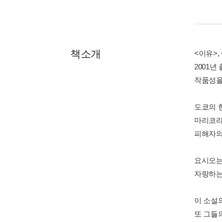
책소개
<이유>
2001
작품성을
도쿄의 
마리코라
피해자의
요시오는
자랑하는
이 소설
또 그들