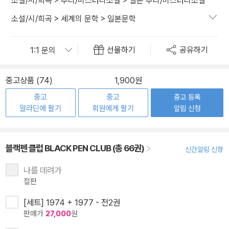
소설/시/희곡
>
추리/미스터리소설
>
일본 추리/미스터리소설
소설/시/희곡
>
세계의 문학
>
일본문학
선물하기
공유하기
중고상품 (74)
1,900원
중고
중고
중고 등록
알라딘에 팔기
회원에게 팔기
알림 신청
블랙펜 클럽 BLACK PEN CLUB (총 66권)
신간알림 신청
나를 데려가
절판
[세트] 1974 + 1977 - 전2권
판매가
27,000
원