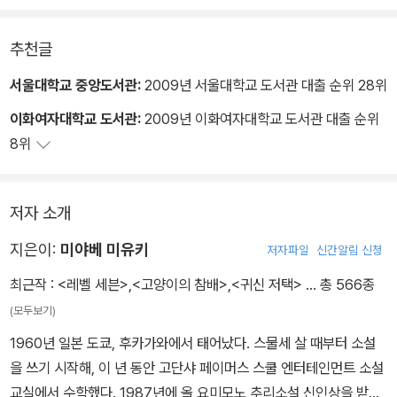
추천글
서울대학교 중앙도서관:
2009년 서울대학교 도서관 대출 순위 28위
이화여자대학교 도서관:
2009년 이화여자대학교 도서관 대출 순위
8위
저자 소개
지은이:
미야베 미유키
저자파일
신간알림 신청
최근작 :
<레벨 세븐>
,
<고양이의 참배>
,
<귀신 저택>
… 총 566종
(모두보기)
1960년 일본 도쿄, 후카가와에서 태어났다. 스물세 살 때부터 소설
을 쓰기 시작해, 이 년 동안 고단샤 페이머스 스쿨 엔터테인먼트 소설
교실에서 수학했다. 1987년에 올 요미모노 추리소설 신인상을 받은