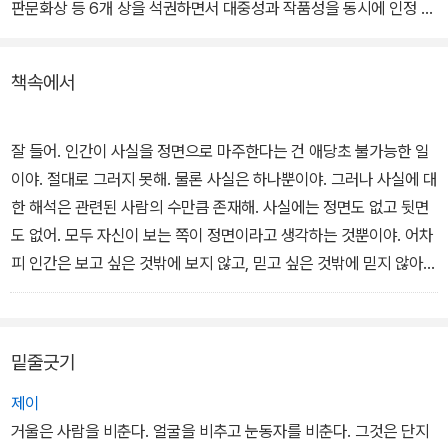
판문화상 등 6개 상을 석권하면서 대중성과 작품성을 동시에 인정 받
았다. 2002년에는 원작의 인기를 바탕으로 영화화되기도 했다.
책속에서
도쿄의 한 공원에서 쓰레기통에 버려진 여자의 오른팔과 핸드백이 발
견된다. 핸드백의 주인은 삼 개월 전에 실종된 후루카와 마리코라는
20세 여성. 그러나 범인은 오른팔과 핸드백의 주인이 각각 다른 사람
잘 들어. 인간이 사실을 정면으로 마주한다는 건 애당초 불가능한 일
이라는 사실을 텔레비전 방송국에 알려오고, 피해자의 외할아버지 아
이야. 절대로 그러지 못해. 물론 사실은 하나뿐이야. 그러나 사실에 대
리마 요시오를 전화로 농락한다.
한 해석은 관련된 사람의 수만큼 존재해. 사실에는 정면도 없고 뒷면
도 없어. 모두 자신이 보는 쪽이 정면이라고 생각하는 것뿐이야. 어차
요시오는 있는 힘을 다해 범인에게 대응하지만, 끝내 마리코의 유해
피 인간은 보고 싶은 것밖에 보지 않고, 믿고 싶은 것밖에 믿지 않아.
가 세상에 공개된다. 방송을 통해 자신의 범죄행각을 자랑하는 범인
- 본문 중에서
의 목소리에 전 일본은 경악을 금치 못하고, 경찰 수사는 난항을 거듭
한다.
밑줄긋기
이 소설의 묘미는 트릭과 추리, 반전과 같은 재주가 아니라 '인간'을
제이
그리는 힘에 있다. 형사와 범인뿐 아니라 피해자와 목격자, 또 그들의
거울은 사람을 비춘다. 얼굴을 비추고 눈동자를 비춘다. 그것은 단지