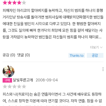
지 못해. 물론 사실은 하나뿐이야. 그러나 사실에 대한 해석은 관련된
사람의 수만큼 존재해. 사실에는 정면도 없고 뒷면도 없어. 모두 자신
피해자인 마리코의 할아버지를 농락하고, 자신의 범죄를 하나의 흥행
이 보는 쪽이 정면이라고 생각하는 것뿐이야. 어차피 인간은 보고 싶
거리인냥 방송사를 돌아가면 범죄사실에 대해밝히던파혐치한 범인들
은 것밖에 보지 않고, 믿고 싶은 것밖에 믿지 않아. 493쪽
에대한 진실을 범인의 시각으로 다루고 있었다. 한 평범한 할아버지
를, 그것도 실의에 빠져 한가닥의 희망에 모든 힘을 걸어 매달리는 사
람을 가차없이 농락하던 범인들은 자신들의 범죄를 하나의 재미로만
여길 뿐이었다. 가즈아키의 말처럼 몸만 성장한채 마음은 성장하지
더보기
않은,자신의 재미와 자신의 것만 중시하는 아이들처럼 남의 고통은
공감 (
0
)
댓글 (0)
생각지도 않은채 행동을 하는 범인들.. 어쩌면 남의 고통을 모르기에
그들의 모습이 더욱 끔찍한지도 모르겠다.만약에 히로미의 엄마가 히
로미가엄마의 지갑에 손을대고 몰래 돈을 가져가는 것을 묵인하지않
메뉴
았더라면,부모로서 아들을 무서워하기보단 아들을 제대로 혼냈더라
달빛푸른고개
2008-09-04
면 히로미는 이렇게까지 타락하진 않았을까? 하지만 그렇다고해도
히로미가 사람을 죽인 것의원인이성장배경과 나쁜 친구를 만났다는
피스와 나(히로미)는 숨은 연출자이면서 그 사건에 배우로도 등장하
것만으로 이해되고, 용서받으며, 불쌍히 여겨서는 안된다.물론 그런
여, 스스로 창작한 각본에 따라 연기할 것이다. 자작 연출. 참을 수 없
환경이 원인이 될 수 있지만 사람이라면 자신을 절제할 수 있는 이성