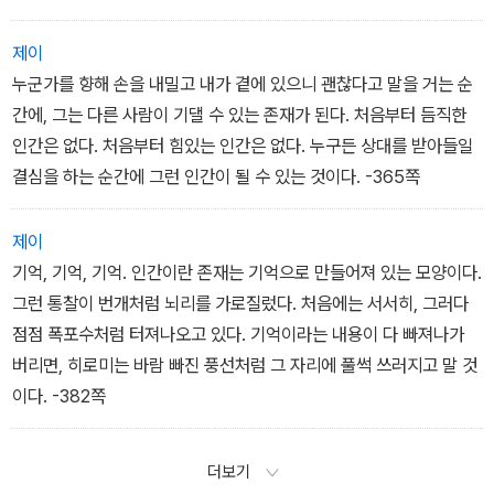
빠지는 일이 종종 있다. 두 달에 걸친 입원생활중에 요시코 자신도 그
것을 몸으로 느꼈고, 그런 사례들을 봐왔다. -189쪽
제이
누군가를 향해 손을 내밀고 내가 곁에 있으니 괜찮다고 말을 거는 순
간에, 그는 다른 사람이 기댈 수 있는 존재가 된다. 처음부터 듬직한
인간은 없다. 처음부터 힘있는 인간은 없다. 누구든 상대를 받아들일
결심을 하는 순간에 그런 인간이 될 수 있는 것이다. -365쪽
제이
기억, 기억, 기억. 인간이란 존재는 기억으로 만들어져 있는 모양이다.
그런 통찰이 번개처럼 뇌리를 가로질렀다. 처음에는 서서히, 그러다
점점 폭포수처럼 터져나오고 있다. 기억이라는 내용이 다 빠져나가
버리면, 히로미는 바람 빠진 풍선처럼 그 자리에 풀썩 쓰러지고 말 것
이다. -382쪽
더보기