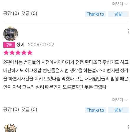
키라는 외부 요인이 가해짐으로써 사회에 대한 도전적인 자세가 환기
더보기
미소짓는 근사한 청년도 있다. <모방범>에는 한 사건이 등장한다. 그
되어, 단순한 기호에서 일종의 메시지성을 띤 극장형 범죄로 발전했
공감 (
0
)
댓글 (0)
러나 그 사건을밝혀내는데그치지 않는다. 등장인물들의 시각에 따라
음이 분명하다. 그것이 바로 다케가미가 생각하는 두 미치광이의 형
사건을표현한다. 사건의 피해자 가족들은 범인을 밝혀내기 위해 고군
상이었다. 그 형상은 구리하시 히로미라는 매우 경박한 살인자의 미
분투한다. 세상에 등장하여 사람들을 농락하는 범인은 아픔을 견뎌
메뉴
숙한 머릿속에서 구축될 수 있는 차원의 것이 아니라는 느낌이 들었
하루하루 힘들게 살아가는 가족들의 처절함에 비례하여 즐거움을 느
다. 사회에 대한 뿌리 깊은 열등의식과 증오심, 그리고 소외감이 없다
정이
2009-01-07
낀다. 주변인들은 사건을 소재화한다. 가족들의 고통은 문제가 되지
면 절대로 그런 짓을 저지를 수 없다. 구리하시 히로미라는 인간만으
않는다. 사람들의 이목을 끌 수 있고, 상업적 가치가 있다면 어떤 속내
로는 그 허들을 넘을 수 없다. 그래서 다카이 가즈아키가 있어야 하는
2편에서는 범인들의 시점에서이야기가 전행 된다조금 무섭기도 하고
가 있었는지 따위는 중요하지 않다. 따라서, 입장에 따라극명하게 갈
것이다. 흘수선(?)을 넘기 위한 밸러스트의 역할로서.-469쪽
대단하기도 하고정말 범인들은 저런 생각을 하는걸까?이런저런 생각
리는인간들의 모습이 이 소설에서 얻은 최대의 테마가 아닐까.사회가
을 하면서사건을 지켜 보았다숨 막혔다 보는 내내범인들의 범행 때문
고도화 되면서 범죄가 더욱 흉폭해지고 있는 요즘에 이런 소설을 읽
인지 아님 그들의 심리 때문인지 모르겠지만 무튼 그랬다
고 나니 '제일 무서운건 사람이구나'라는 생각이 머릿속을 떠나지 않
는다. 더불어 '호신술이라도 배울까?'하는 생각까지. 곰곰히 생각해
더보기
보면 대한민국 사회에서도 <모방범>의 범인 못지 않은 잔인함이 묻
공감 (
0
)
댓글 (0)
어있던 사건, 사고들이 많이 있었다. 그러나 그 일들도신문에서 사라
지면서 우리 기억에서도 잊혀졌다. 그 가족들은 지금 어떻게 지내고
메뉴
있을까? 하루하루 잃어버린 가족생각에 괴로워 할까? 아무일도 없었