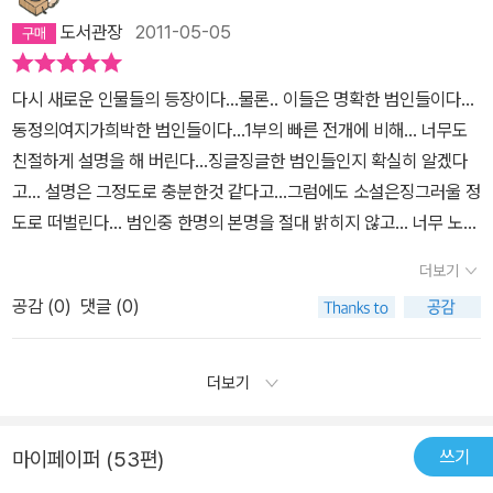
다는 듯 멀쩡하게 살아갈까? 범인은 죽었을까? 두께에 비해 주제는
도서관장
2011-05-05
심플하다. 하지만 그래서 더 화가 난다. 흉악해지는 현실을 살인이라
는 극단의 방법으로 표현한 소설이 어쩌면 현실의 모습 같아서 씁쓸
다시 새로운 인물들의 등장이다...물론.. 이들은 명확한 범인들이다...
하다. 하지만! 감정이입 전에 소설로서 흥미를 끌기에 이보다 더한 책
동정의여지가희박한 범인들이다...1부의 빠른 전개에 비해... 너무도
은 없을 것이다
친절하게 설명을 해 버린다...징글징글한 범인들인지 확실히 알겠다
고... 설명은 그정도로 충분한것 같다고...그럼에도 소설은징그러울 정
도로 떠벌린다... 범인중 한명의 본명을 절대 밝히지 않고... 너무 노골
적으로 숨기려 드는게 눈에띄어서 그 녀석 .. '피스'.. 가 거대하게 느껴
더보기
져 버렸단 말이다......3부를 읽으면서 계속 생각했다... 이 소설은 처
공감 (
0
)
댓글 (0)
음부터 그 진행 방식이 영화로 치자면 교차 편집인 셈이다.. 1부의 순
서정도면 훌륭하다... 근데.. 2부와 3부의 그 순서는... 내 머리속의 그
영화에선 벌써 편집 순서가 바뀌어서 진행 되고 있다....초등학교 동창
더보기
이었던 그들 세 명 중... 누가 주인공이냐에 따라 너무나도 달라져 버
리는 영화를 떠올려보니...과연 이 영화의 주인공은 누구일까..... 고민
쓰기
마이페이퍼 (53편)
하며 3부를 읽고 있었다...