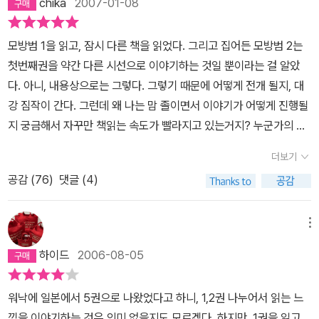
chika
2007-01-08
모방범 1을 읽고, 잠시 다른 책을 읽었다. 그리고 집어든 모방범 2는
첫번째권을 약간 다른 시선으로 이야기하는 것일 뿐이라는 걸 알았
다. 아니, 내용상으로는 그렇다. 그렇기 때문에 어떻게 전개 될지, 대
강 짐작이 간다. 그런데 왜 나는 맘 졸이면서 이야기가 어떻게 진행될
지 궁금해서 자꾸만 책읽는 속도가 빨라지고 있는거지? 누군가의 말
처럼 미야베 미유키의 소설에서는 '범인'이 누구인지가 중요하지 않
더보기
다. 어떻게 범죄가 저질러졌고, 왜 범죄를 저지르게 되었고, 범죄가 생
공감 (
76
)
댓글 (4)
겨난 후 모든 것이 뒤바뀌어버린 사람들에 대해, 아니 조금이라도 영
향을 받고 삶의 방향이 바뀌게 될 수 밖에 없는 '사람'에 관심을 갖는
다. 이것이 미야베 미유키의 엄청난 매력이라고 생각한다. 그렇기에
메뉴
모방범,에 환장하도록 빠져드는 것인지도 모르겠다. 이제 셋째권을
하이드
2006-08-05
집어들면 아무것도 하지 못하게 될까봐 또 손을 놓고 있다. 이 책을 읽
은 사람들은 지금 내 심정을 알것이다. 빤하게 두번째권의 마지막 인
워낙에 일본에서 5권으로 나왔었다고 하니, 1,2권 나누어서 읽는 느
물이 누구인지 알면서도 그걸 확인하는 순간 후다닥 셋째권을 집어들
낌을 이야기하는 것은 의미 없을지도 모르겠다. 하지만, 1권을 읽고