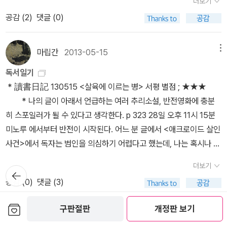
더보기
공감 (
2
)
댓글 (0)
마립간
2013-05-15
메뉴
독서일기
* 讀書日記 130515 <살육에 이르는 병> 서평 별점 ; ★★★
* 나의 글이 아래서 언급하는 여러 추리소설, 반전영화에 충분
히 스포일러가 될 수 있다고 생각한다. p 323 28일 오후 11시 15분
미노루 에서부터 반전이 시작된다. 어느 분 글에서 <애크로이드 살인
사건>에서 독자는 범인을 의심하기 어렵다고 했는데, 나는 혹시나 하
는 마음으로 진범을 범인으로 의심할 수 있었다. 그렇다고 내가 광인
더보기
뒤로가
이거나 천재적 직관이나 추리를 할 수 있었던 것은 아니다. 영화 ‘식스
기
공감 (
0
)
댓글 (3)
센스’를 봤기 때문이다. * 讀書日記 120808http://blog.aladin.c
o.kr/maripkahn/5779863 ‘영화 ‘식스 센스’에서 ##가 유령
보관함담기
구판절판
개정판 보기
이야‘ 이런 언급은 당연히 스포일러이지만, ’서술 트릭‘이라는 설명만
blanca
2012-03-29
메뉴