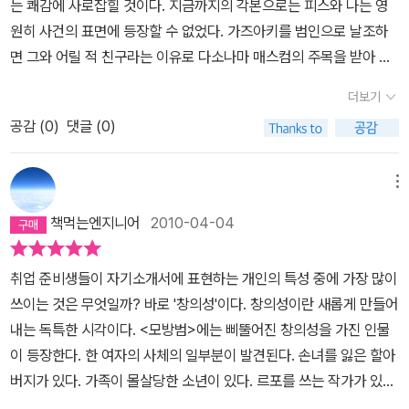
는 쾌감에 사로잡힐 것이다. 지금까지의 각본으로는 피스와 나는 영
이란 것이 있으니, 그리고 사회적 관념과 도덕이라는 것을 배우니 말
원히 사건의 표면에 등장할 수 없었다. 가즈아키를 범인으로 날조하
이다. 사이코 패스라는 이유로 범죄가 정당화되지않듯, 그런 환경에
면 그와 어릴 적 친구라는 이유로 다소나마 매스컴의 주목을 받아 발
의해 살인자가 되었다고 해도 그 사람의 잘못이 아닌 것은 아니니 말
언할 기회가 주어지겠지만, 그건 한정된 범위을 따름이다. 그러나 피
이다.그러고보니모방범에서 보이는 피스와 히로미의 모습은 군포여
더보기
해자의 유족이 되면, 사정은 완전히 달라진다.-247쪽기억. 기억. 기
대생실종사건의범인인 강호순과도 너무 흡사했다.주변사람들에겐 성
공감 (
0
)
댓글 (0)
억. 인간이란 존재는 기억으로 만들어져 있는 모양이다. 그런 통찰이
실한 사람으로 인식되며 호감가는 외모로 여성들을 차로 유인해 살해
번개처럼 뇌리를 가로질렀다. 수많은 기억을 얇은 피부 한 장으로 감
를 하면서도 일말의 죄책감을 느끼지도 못하는 점이 말이다. 아니 범
싸고 있다. 그것이 인간이다. 어린아이게서 어른으로 성장함에 따라
메뉴
죄의 모습뿐만 아니라 범죄 후의 행동도 비슷하다.잡힐 줄 몰랐다, 자
몸이 커지는 것은 그만큼 피부 속의 기억이 늘어나기 때문이다. 지금
신의 범죄에 대한 책을 써 아들에게 인세를 받게 하겠다는 어이없는
책먹는엔지니어
2010-04-04
구리하시 히로미라는 인간의 피부는 찢어지고, 그것이 감싸고 있던
말을 하던강호순과 자신의대본에 자부심을갖고있으며 자신의 뜻대로
기억이 바깥으로 흘러나오고 있다. 처음에는 서서히, 그러다 점점 폭
사건을 좌지우지하려고 하며,자신의 범죄에 대한 책을 쓰겠다는 피스
취업 준비생들이 자기소개서에 표현하는 개인의 특성 중에 가장 많이
포수처럼 터져나오고 있다. 기억이라는 내용이 다 빠져나가버리면,
와다를바가 없는 모습을 보며 더욱 두려워질 뿐이다.이런 끔찍한 사
쓰이는 것은 무엇일까? 바로 '창의성'이다. 창의성이란 새롭게 만들어
히로미는 바람 빠진 풍선처럼 그 자리에 풀썩 쓰러지고 말 것이다. 그
건이 소설속에나 존재하는 것이 아닌 우리 현실이라는 것에...
내는 독특한 시각이다. <모방범>에는 삐뚤어진 창의성을 가진 인물
렇게 되면, 다시 한번 살면 되지 않을까. 쭈그러진 히로미라는 그릇에
이 등장한다. 한 여자의 사체의 일부분이 발견된다. 손녀를 잃은 할아
새로운 기억을 흘려넣어 새로운 히로미를 만들어내는 것이다. 히로미
버지가 있다. 가족이 몰살당한 소년이 있다. 르포를 쓰는 작가가 있다.
는 다시 태어나는 것이다.-382쪽그것이 어떤 계기로 다카이 가즈아
멍청한듯 흐릿한 청년이 있다. 자아감에 혼란을 느끼는 청년이 있다.