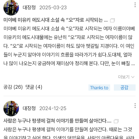
대장정
2025-03-23
메뉴
미야베 미유키 에도시대 소설 속 “오”자로 시작되는 ...
미야베 미유키 에도시대 소설 속 “오”자로 시작되는 여자 이름미야베
미유키의 에도시대물에는 유난히 “오”자로 시작되는 여자이름이 많
다. “오”로 시작되는 여자이름이 하도 많아 헷갈릴 지경이다. 이 여인
들이 누군지 알아야 이야기의 흐름을 따라가기가 쉽다.도대체, 얼마
나 많이 나오는지 궁금하여 재미삼아 정리해 본다. 다만, 눈이 빠질 것
같다. 7권 정리해봤는데, 현재까지. 1. 하루살이(상)! 19명2. 얼간이 1
더보기
8명3. 청과부동명왕 17명시간될 때 나머지도 정리할 것이다.미야베
공감 (
26
)
댓글 (4)
미유키의 책을 다 모아봤다. 많다.24권 읽었네.1.청과부동명왕: 17명
- 오만, 오나쓰, 오세이, 오치카, 오카쓰, 오타미, 오시마, 오무라, 오토
미, 오사요, 오미치, 오빈, 오쓰기, 오쿠니, 오미야, 오스가, 오시즈2.
대장정
2024-12-25
메뉴
메롱: 16명 - 오사키, 오린, 오유미, 오쓰타, 오리쓰, 오엔, 오우메, 오
사람은 누구나 평생에 걸쳐 이야기를 만들며 살아간다....
미쓰, 오하쓰, 오슈, 오리쿠, 오시즈, 오마쓰, 오타카, 오유, 오킨3.면
사람은 누구나 평생에 걸쳐 이야기를 만들며 살아간다. 때로는 그것
영귀(미야베 미유키 특별 단편): 3명 - 오타미, 오카쓰 , 오아키, (오자
을 이야기하고 싶어 한다. 인생의 덧없음을, 사랑의 아름다움을, 사라