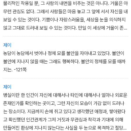
가족과 이웃들, 수많은 사람들이 사건과 관련되어 있다. 미야베 미유
물리적인 작용일 뿐, 그 사람의 내면을 비추는 것은 아니다. 거울은 아
키는 사건의 핵심 인물뿐 아니라 사건과 연관된 모든 사람들의 인간
무런 관심도 없다. 그래서 사람들은 마음 놓고 그 앞에 서서 자신을 내
적인 면을 빼놓지 않고 묘사하며, 단순한 범죄극이 아닌 한 편의 거대
보일 수 있는 것이다. 기쁨이나 자랑스러움을, 세상을 눈을 의식하지
한 인간 드라마를 만들어낸다.
않고 그대로 드러내 보일 수 있는 것이다. 만일 이 세상에 거울이 존재
하지 않고 서로가 서로의 얼굴을 점검해주고 자신이 자신을 관찰하면
서 살아가야 한다면, 사람들은 지금보다 훨씬 철저하게 자신을 점검
제이
해야 할 것이고, 불안에 떨며 살아가야 할 것이다. -99쪽
농담이 농담에서 벗어나 정체 모를 불안을 자아내고 있었다. 불안이
불안에 지나지 않을 때는 그래도 행복하다. 불안의 정체를 모를 때까
지는. -121쪽
제이
병실이란 한 인간이 자신에 대해서나 타인에 대해서나 얼마나 외로운
존재인가를 확인하는 곳이고, 그런 자신의 모습이 가감 없이 드러나
는 장소이다. 지금까지 손에 쥐고 있다고 생각했던 애정과, 쌓아왔다
고 확신했던 인간관계가 그저 거짓과 무관심과 착각과 기대에 의해
만들어진 환상에 지나지 않는다는 사실을 두 눈으로 목격하고 절망에