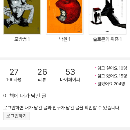
읽기 어려워하는 독자들까지 동시에 사로잡았다. 그 밖의 작품으로
《벚꽃 다시 벚꽃》《세상의 봄》 《안주》 《낙원》 《희망장》 등이 있고, 2
012년 국내에서 영화화된 《화차》 외에도 《대답은 필요 없어》 《스나
크 사냥》 《모방범》 《이유》《고구레 사진관》 《솔로몬의 위증》 등 다수
작품이 영화화되거나 드라마화되었다. 현재 하드보일드 작가 오사와
모방범 1
낙원 1
솔로몬의 위증 1
아리마사(大澤在昌), 미스터리 작가 교고쿠 나쓰히코(京極夏彦),
미야베 미유키(宮部みゆき), 이렇게 세 사람의 성을 딴 사무실 '다이
쿄쿠구大極宮'를 만들어 함께 활동하고 있다.
읽고 싶어요 10명
27
26
53
읽고 있어요 15명
100자평
리뷰
마이페이퍼
읽었어요 204명
이 책에 내가 남긴 글
로그인하면 내가 남긴 글과 친구가 남긴 글을 확인할 수 있습니다.
로그인하기