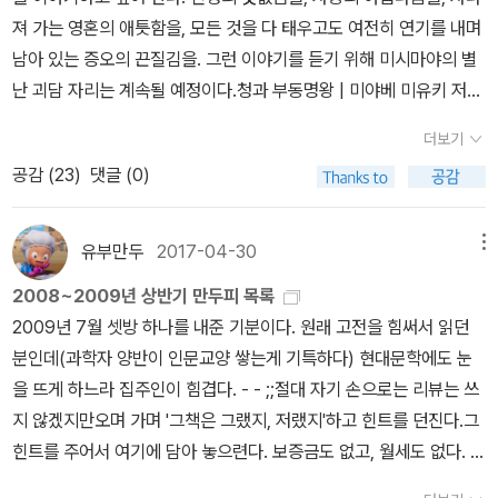
로 시작하지 않는 여자: 미쓰하)4.흔들리는 바위: 14명 - 오유, 오쿠
져 가는 영혼의 애틋함을, 모든 것을 다 태우고도 여전히 연기를 내며
마, 오하쓰, 오마쓰, 오미요, 오요시, 오나쓰, 오치카, 오콘, 오센, 오토
남아 있는 증오의 끈질김을. 그런 이야기를 듣기 위해 미시마야의 별
메, 오이시, 오보시, 오카루, (오카와, 오나기가와: 강이름, 오카노 소
난 괴담 자리는 계속될 예정이다.청과 부동명왕 | 미야베 미유키 저
타로: 도신 남자, 가오요: 중간에, 오노 주메이: 남자, 오카노: 남자, 오
자, 김소연 번역
노야: 주머니 도매상)5.하루살이(상): 19명 - 오케이, 오미쓰, 오토미,
더보기
오쓰타, 오후지, 오토쿠, 오쿠메, 오로쿠, 오미치, 오유키, 오미네, 오
공감 (
23
)
댓글 (0)
엔, 오아키, 오토요, 오스즈, 오산, 오몬, 오노노 고마치(헤이안 시대
여류시인), 오토요, (오오지마: 다리, 지명, 오나기: 운하)6.하루살이
유부만두
2017-04-30
메뉴
(하): 13명 - 오케이, 오로쿠, 오토요, 오후지, 오미치, 오유키, 오토쿠,
오산, 오몬, 오미네, 오콘, 오하쓰, 오하루, (아오이)7.얼간이: 18명 -
2008~2009년 상반기 만두피 목록
오토쿠, 오쓰유, 오시마, 오리쓰, 오토모, 오엔, 오코, 오슌, 오미요, 오
2009년 7월 셋방 하나를 내준 기분이다. 원래 고전을 힘써서 읽던
쿠메, 오슈, 오린, 오후지, 오노노 고마치(9세기 여류시인), 오미쓰,
분인데(과학자 양반이 인문교양 쌓는게 기특하다) 현대문학에도 눈
오몽, 오케이, 오렌, {아오이: 오가 중간에, 오카자키(헷갈리지 말자,
을 뜨게 하느라 집주인이 힘겹다. - - ;;절대 자기 손으로는 리뷰는 쓰
이거는 유곽이름이다.), 오지, 오시마: 이거 둘은 지명이름이다.}
지 않겠지만오며 가며 '그책은 그랬지, 저랬지'하고 힌트를 던진다.그
힌트를 주어서 여기에 담아 놓으련다. 보증금도 없고, 월세도 없다. 그
간 남편 만두피가 간간히, 띄엄띄엄 읽은 (최근 1년간) 책들이다.