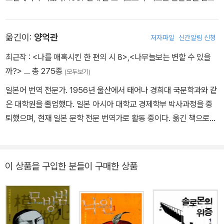
단편《우리 이웃의 범죄》로 데뷔했다. 그 후《마술은 속삭인다》(198
9)로 일본추리서스펜스대상, 《용은 잠들다》(1991)로 일본추리작가
옮긴이:
양억관
저자파일
신간알림 신청
협회상,《화차》(1993)로 제6회 야마모토슈고로상, 《가모우 저택 사
건》(1997)으로 일본 SF대상을, 《이유》(1999)로 나오키상, 《모방
최근작 :
<나를 매혹시킨 한 편의 시 8>
,
<나무늘보는 변할 수 있을
범》(2001)으로 마이니치 출판대상 특별상, 《이름 없는 독》(2006)
까?>
… 총 275종
(모두보기)
으로 요시카와에이지문학상을 수상하며, 명실 공히 일본을 대표하는
일본어 번역 전문가. 1956년 울산에서 태어나 경희대 국문학과와 같
최고의 미스터리 작가로 군림한다. 어렸을 때부터 시대 소설과 대하
은 대학원을 졸업했다. 일본 아시아 대학교 경제학부 박사과정을 중
드라마를 좋아했던 아버지 덕에 많은 작품을 접하고, 시대물에 대한
퇴했으며, 현재 일본 문학 전문 번역가로 활동 중이다. 옮긴 책으로
흥미를 가지게 되었다. 에도에 사는 사람들의 인정을 그려 요시카와
『우안 1·2』, 『우리가 좋아했던 것』, 『용의자 X의 헌신』, 『중력 삐에
에이지 문학신인상을 수상한《혼조 후카가와의 기이한 이야기》(199
로』, 『러 시 라이프』, 『69』, 『나는 공부를 못해』, 『스텝파더 스텝』,
1)를 시작으로, 초능력자가 등장하거나 괴담과 미스터리를 접목한 작
『바보의 벽』, 『플라이, 대디, 플라이』, 『남자의 후반생』, 『물은 답을
이 상품을 구입한 분들이 구매한 상품
품들, 또는 하급 관리 주인공이 괴이한 사건을 수사하는 시대 미스터
알고 있다』, 『달콤한 악마가 내 안으로 들어왔다』, 『조제와 호랑이와
리를 썼다. 저자 자신의 고향이기도 한 후카가와를 배경으로 한 작품
물고기들』, 『라라피포』, 『컨닝소녀』, 『색채가 없는 다자키 쓰쿠루와
과 더불어 봉건 사회를 사는 서민의 고통에 주목한 사회파 시대 미스
그가 순례를 떠난 해』, 『노르웨이의 숲』, 『모방범』, 『공생충』 등이 있
터리《외딴집》(2005)에 이르기까지, 다양한 장르를 미스터리와 접
다
목한 작품을 속속 발표해 기존 시대 소설 독자뿐 아니라 시대 소설을