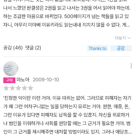
고 싶은 심정을.물론 이야기전개에서 한번쯤 다시 생각해보게 되는
나서 느꼈던 완결성은 2권을 읽고 나서는 3권을 어서 읽어야 하는데.
내용이 많았다. 되새겨보면 깊이있고 통찰력있는 미야베미유키의 글
하는 조급한 마음으로 바뀌었다. 500페이지가 넘는 책들을 읽고 있
에 흠칫 놀란다. 그녀의 깊이는 알고 있었지만. 역시, 하는...마지막 권
자니, 아무리 미야베 미유키라도 읽는내내 지치지 않을 수 없다. 게다
을 읽기 전에 이런 이야기를 해도 괜찮을까? 이 책, 꼭 읽어야 한다,라
가 2권은 1권에서 일어났던 모든 사건들의 반복이다. 다만, 그것이 범
고.
더보기
인의 입장에서 진행된다는 것이 단순한 반복이 아닌 변주로 느끼게
공감 (
46
)
댓글 (2)
해주지만, 사건을 범인의 입장에서 반복한다는 것이 아주 새로운것도
아닐뿐더러, 550여페이지의 두꺼운 책을 두번 읽는 기분이었다. 헥
헥 2권의 마지막은 드라마에서 결정적인 장면에서 ' 다음 이시간에 '
메뉴
가 나오는 식이었으니, 3권에서 펼쳐질 새로운 이야기들을 기대해본
마노아
2009-10-10
다. 2권에서 그나마 건진 것은, 1권과 2권, 책이 실하고, 표지도 맘에
쏙 든다는것. 그리고, 지금까지 읽어왔던 미야베 미유키의 작품들에
'진정한 악이란 이런 거야. 이유 따위는 없어. 그러므로 피해자는 자기
서 볼 수 있었던 '범죄자들에 대한 연민' , '죄를 미워하되 인간을 미워
가 왜 그런 어처구니없는 일을 당하는지 모르는 거야. 원한, 애증, 돈,
하지 말라' 등의 주제들을 반박하는 이야기.가 나온다. 지금까지 '인
그런 이유가 있다면 피해자도 납득을 할 수 있겠지. 자신을 위로하거
간에 대한 관찰과 이해' 에 탁월한 그녀를 좋아했었는데, 이렇게 또 지
나 범인을 미워하거나 사회를 원망할 때는 그 근거가 필요한 거야. 범
금까지의 그녀 자신을 반박하는 이야기를 하다니, 미야베 미유키는
인이 그 근거를 제시해주면 대처할 방법이라도 있지. 그러나 애당초
여전히 좋지만, 반박하는 이야기에도 무지하게 공감가지만, 동시에