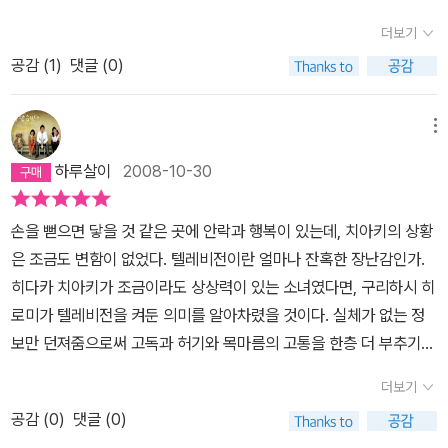
근거 같은 건 없었어. 그거야말로 완벽한 ‘악’이야.''난 잘 모르겠어.'하
배신감이 드는 것도 어쩔 수 없다. '그래서 이런 생각이 들었어. 범죄
더보기
고 구리하시 히로미는 기죽은 목소리로 말했다.'더 심한 범죄들도 많
라는 것은 모두 이런 식으로 문장으로 만들어지고, 분석되고, 해명되
공감 (
1
)
댓글 (0)
잖아?''더 심한 범죄? 더 많은 사람을 죽이고, 더 많은 돈을 빼앗는
는 걸까, 하는 생각.' ' 인수분해 같은 거겠지.' (중략)' 신이치 네가 겪
것? 그런 건 아무 의미도 없어. 그건 어디까지나 범죄일 뿐, 악은 아니
은 사건도 누군가 인수분해하겠지? 그러면 결국 그런 식의 글이 나올
야.'-203쪽'모든 피해자에게, 모든 피해자의 가족에게 영원히 풀리지
메뉴
가야. 범인을 비난하고 분노하거나, 피해를 입은 것은 신이치의 가족
않을 수수께끼를 던져주는 거야. 왜? 우리 딸이 왜 죽어야 했을까? 범
을 위해 우는 거이 아니라, 인간이란 얼마나 어리석고 비참한가, 하고
하루살이
2008-10-30
인은 왜 우리에게 왜 이런 고통을 주는 것일까? 왜, 왜, 왜? 그러나 아
애당초 정해져 있는 결론에 이르는 거야' '...' ' 그래서, 그런 인수분해
무도 그 이유를 몰라. 별것도 아닌 놈들이 잔머리를 굴려보겠지. 경찰
속에서는 히구치 메구미도 가련한 피해자가 되겠지. 하기야 그애가
손을 뻗으면 닿을 것 같은 곳에 안락과 행복이 있는데, 치아키의 상황
도 눈을 부라리며 수사를 할 테지. 그러나 그들은 몰라. 아무것도 없으
나쁜 짓을 저지른 건 아니고, 가족이 무너지면서 그애의 인생도 뒤틀
은 조금도 변함이 없었다. 텔레비전이란 얼마나 잔혹한 장난감인가.
니까. 그걸 아는 사람은 나, 아니 우리뿐이지.'-209쪽'신이치 네가 겪
리고 말았으니까. 그렇지만 그애가 지금 네게 하는 행동은 사악한 거
히다카 치아키가 조금이라도 상상력이 있는 소녀였다면, 구리하시 히
은 사건도 누군가 인수분해하겠지? 그러면 결국 그런 식의 글이 나올
야. 그렇지만 그것도 인수분해 속에서는 그녀의 슬품의 인자가 되어
로미가 텔레비전을 켜둔 의미를 알아차렸을 것이다. 실체가 없는 정
거야. 범인을 비난하고 분노하거나, 피해를 입은 신이치의 가족을 위
버리겠지.' (중략) '그런 것이 올바른 분석이라면, 어떤 궤변도 다 통하
보만 던져줌으로써 고독과 허기와 목마름의 고통을 한층 더 부추기는
해 우는 것이 아니라, 인간이란 얼마나 어리석고 비참한가, 하고 애당
고 말 거야. 나쁜 것은 모두 사라져버리고 불쌍한 인간만 남으니까. 남
일종의 고문이라는 사실을 깨달았을지도 모른다. 74쪽
병실이란 한
초 정해져 있는 결론에 이르는 거야.''......''그래서, 그런 인수분해 속에
더보기
는 것은 피해자뿐이고, 나쁜 것은 모두 손가락 사이로 빠져나가버려. '
인간이 자신에 대해서나 타인에 대해서나 얼마나 외로운 존재인가를
서는 히구치 메구미도 가련한 피해자가 되겠지. 하기야 그애가 나쁜
(421pg)
공감 (
0
)
댓글 (0)
확인하는 곳이고, 그런 자신의 모습이 가감 없이 드러나는 장소이다.
짓을 저지른 건 아니고, 가족이 무너지면서 그애의 인생도 뒤틀리고