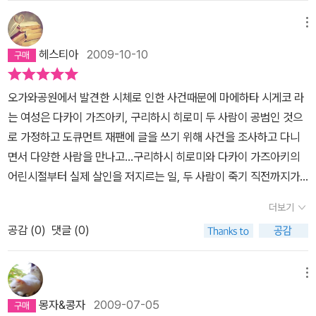
지금까지 손에 쥐고 있다고 생각했던 애정과, 쌓아왔다고 확신했던
말았으니까. 그렇지만 그거도 인수분해 속에서는 그녀의 슬픔의 인자
인간관계가 그저 거짓과 무관심과 착각과 기대에 의해 만들어진 환상
메뉴
가 되어버리겠지.'......'그런 것이 올바른 분석이라면, 어떤 궤변도 다
에 지나지 않는다는 사실을 두 눈으로 목격하고 절망에 빠지는 일이
통하고 말 거야. 나쁜 것은 모두 사라져버리고 불쌍한 인간만 남으니
헤스티아
2009-10-10
종종 있다. 189쪽
진정한 악이란 이런 거야. 이유 따위는 없어. 그러므
까. 남는 것은 피해자뿐이고, 나쁜 것은 모두 손가락 사이로 빠져나가
로 피해자는 자기가 왜 그런 어처구니없는 일을 당하는지 모르는 거
버려. 그렇지만 그건 말이 안 돼. 그러니까 절대로 메구미의 말에 지면
오가와공원에서 발견한 시체로 인한 사건때문에 마에하타 시게코 라
야. 원한, 애증, 돈, 그런 이유가 있다면 피해자도 납득을 할 수 있겠
안 돼. 그녀의 짐까지 네가 짊어져서는 안 되는 거야.'-420쪽'불쌍하
는 여성은 다카이 가즈아키, 구리하시 히로미 두 사람이 공범인 것으
지. 자신을 위로하거나 범인을 미워하거나 사회를 원망할 때는 그 근
게도, 너무 빨리 만난 것 같아. 그애의 상처가 어느 정도 나은 다음에
로 가정하고 도큐먼트 재팬에 글을 쓰기 위해 사건을 조사하고 다니
거가 필요한 거야. 범인이 그 근거를 제시해주면 대처할 방법이라도
만났더라면 좋았을 것을. 지금은 어떻게 해도 안 돼.''왜 나는 안 된다
면서 다양한 사람을 만나고...구리하시 히로미와 다카이 가즈아키의
있지. 그러나 애당초 근거 같은 건 없었어. 그거야말로 완벽한 악이야.
는 거야?''너라서 안 되는 게 아냐. 누구라도 안 돼. 훨씬 어른이고 훨
어린시절부터 실제 살인을 저지르는 일, 두 사람이 죽기 직전까지가
203쪽
누군가를 향해 손을 내밀고 내가 곁에 있으니 괜찮다고 말을
씬 어머니 같은 사람이 아니면 받아들일 수 없을 거야. 아니면 차라리
2권의 스토리이다.그런데 책을 읽다보니 다카이 가즈아키는 실제 범
거는 순간에, 그는 다른 사람이 기댈 수 있는 존재가 된다. 처음부터
더보기
머리가 텅 비어서 하루 종일 자기 밖에 생각하지 않는 여자이든지. 너
인이 아니였던 것.실제는 구리하시 히로미와 친했던 아미가와 고이
듬직한 인간은 없다. 처음부터 힘있는 인간은 없다. 누구든 상대를 받
는 어느 쪽도 아니거든. 어머니가 되기에는 너무 어리고, 백치가 되기
공감 (
0
)
댓글 (0)
치.언젠가 구리하시도 처치하려 했던 아미가와는 뜻밖의 차 사고에
아들일 결심을 하는 순간에 그런 인간이 될 수 있는 것이다. 365쪽
인
에는 너무 머리가 좋아.'-425쪽
의미모를 미소를 짓는다.살인사건 자체를 연극무대. 피해자는 여배
간이 일으키는 재난의 뿌리에는 오로지 지배와 피지배의 관계만이 있
우. 스토리는 그들이 짜고..이런 생각을 갖고 있는 두 남자에게 분노가
메뉴
을 뿐이라는 것이 다케가미의 생각이었다. 450쪽
잘 들어. 인간이 사
일었다.
실을 정면으로 마주한다는 건 애당초 불가능한 일이야. 절대로 그러
몽자&콩자
2009-07-05