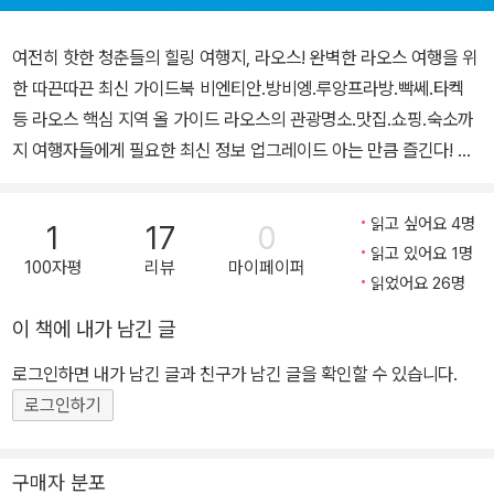
여전히 핫한 청춘들의 힐링 여행지, 라오스! 완벽한 라오스 여행을 위
한 따끈따끈 최신 가이드북 비엔티안.방비엥.루앙프라방.빡쎄.타켁
등 라오스 핵심 지역 올 가이드 라오스의 관광명소.맛집.쇼핑.숙소까
지 여행자들에게 필요한 최신 정보 업그레이드 아는 만큼 즐긴다! 라
오스 대표 액티비티 소개 및 상세한 참여 방법까지 수록 라오스 전도
& 지역별 상세지도 & 버스 노선도 수록[휴대용 미니 맵북 증정] 청춘
읽고 싶어요 4명
1
17
0
들의 힐링 여행지, 라오스를 만나다 라오스가 누구에게나 친근한 나
읽고 있어요 1명
100자평
리뷰
마이페이퍼
라가 된 것은 지난 해 선풍적인 인기를 끌었던 『꽃보다 청춘』 덕분이
읽었어요 26명
었다. 혈기왕성한 세 청춘의 여행기를 통해 소개된 눈이 부시도록 푸
이 책에 내가 남긴 글
르른 라오스의 자연환경은 단번에 사람들의 눈길을 사로잡았고, 전
세계에서 온 여행객들이 라오스 안에서 스스럼없이 하나가 되는 모습
로그인하면 내가 남긴 글과 친구가 남긴 글을 확인할 수 있습니다.
은 이들의 가슴에 불을 지폈다. 이후 청춘들의 힐링 여행지로 각광받
로그인하기
기 시작한 라오스는 방송이 끝난 지 꽤 오랜 시간이 흘렀지만 아직도
뜨거운 인기를 자랑한다. 오히려 지나친 상업화를 견제한 라오스 정
구매자 분포
부의 규제 덕분에 무절제한 분위기가 사라져 진정한 라오스의 매력을