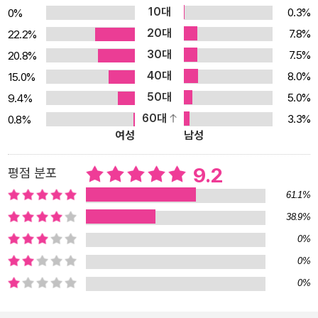
10대
0.3%
0%
느끼기에는 지금이 바로 적기라는 건 여행 고수들만 알고 있는 비밀!
20대
7.8%
22.2%
『라오스 셀프트래블』은 이런 라오스의 숨겨진 매력을 책 한 권에 차
30대
7.5%
20.8%
곡차곡 담아냈다. 라오스 여행을 어떻게 시작해야 할지, 무엇을 보고,
40대
어떤 음식을 먹고, 어디서 하루를 마무리해야 할지 고민하고 있는 여
8.0%
15.0%
행자라면 『라오스 셀프트래블』을 자신 있게 추천한다. 이 한 권이면
50대
5.0%
9.4%
풍부한 볼거리와 즐길 거리로 가득 찬 라오스 여행도 고민 없이 단숨
60대
3.3%
0.8%
여성
남성
에 끝낼 수 있다. 『라오스 셀프트래블』, 내 여행을 부탁해! 다른 가이
드북에는 반영되지 않은 라오스의 지역별 최신 정보와 여행을 더욱
9.2
평점 분포
풍부하게 해줄 스페셜 페이지, 그리고 작가의 경험이 녹아든 유용한
팁까지 한 권에 모두 담겨 있다. 라오스의 중심 비엔티안에서부터 아
61.1%
름다운 자연환경을 자랑하는 방비엥, 근사한 올드타운이 매력 포인트
38.9%
인 루앙프라방과 각기 다른 매력의 다양한 라오스 지역에 이르기까지
0%
꼭 보고, 느끼고, 체험해야 할 명소는 물론, 지역별 상세 지도와 함께
0%
각 지역을 가장 효과적으로 즐길 수 있는 추천 일정까지 수록했다. 라
0%
오스 내에서 이동할 때 가장 간편하게 이용할 수 있는 교통편에 대한
설명과 각 교통수단별 적정 요금까지 담아 초보 여행자들도 손쉽게