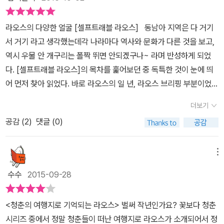
도 안정되고, 얼마간의 재력도 생겨 가고 싶은 곳, 하고 싶은 일을 마
하는 모습이 숭고하게까지 느껴지는 그 장면을 보고 직접 경험하
는 비록 가난한 나라지만, 아열대 기후 지역이면서도 메콩 강을 끼고
음껏 할 수 있지 않을까? 그런데 여전히 많은 제약과 불안 속에 살고
기 위해서 관광객들이 이른 시간 일부러 탁발에 참여하는 이유를 알
라오스의 다양한 얼굴 [셀프트래블 라오스] 동남아 지역은 다 거기
있어 굶주리는 사람은 많지 않다고 하니, 현지 음식을 먹으며 라오스
있는 40대의 지금, 가장 후회되는 한 가지는 꽃보다 청춘 시절, 배낭
것도 같다. 서북부 라오스에는 태국의 치앙콩과 맞닿아 있는 국경도
서 거기 라고 생각했는데각 나라마다 역사와 문화가 다른 것을 보고,
를 제대로 느끼고 오리라 결심하게 된다. 특히 올 때에는 라오스 커피
여행이라도 한 번 다녀올걸 왜 그렇게 가난한 삶을 살았나 하는 것입
시 훼이싸이가 속해 있는데 라오스에서 가장 유명한 에코 투어인 '기
역시 우물 안 개구리는 폴짝 뛰면 안되겠구나~ 라며 반성하게 되었
인 씨눅 커피도 잊지 말고 사와야겠다. 이 책을 보며 혼자만의 여행 또
니다. 꼭 배낭여행으로 다녀오고 싶은 나라 <라오스 셀프트래블>을
번 익스피리언스' 짚라인 투어를 할 수 있는 곳이기도 하다. 루앙남타
다. [셀프트래블 라오스]의 목차를 훑어보던 중 독특한 것이 눈에 띄
는 처음 하는 여행을 위해 코스도 짜고 여행 준비를 할 수 있다. 저자
보니 그런 후회가 더 깊어집니다. 라오스가 처음 눈에 들어온 것은 <
는 소수민족 마을의 중심지이며 트레킹과 카약을 탈 수 있다. 이외에
어 먼저 찾아 읽었다. 바로 라오스의 일 년, 라오스 브리핑 부분이었는
들이 프롤로그에서 밝혔듯이 이 책은 최대한 객관성을 유지하며 책을
꽃보다 청춘>이라는 프로그램 때문이지만, 이 나라에 한 번 꼭 가봐
도 우돔싸이는 라오스의 '차이나타운'이라 불리며, 농키아우와 므앙응
데먼저 라오스의 일 년 에는 계절과 축제, 공휴일 등이 소개되어 있었
쓰려고 노력한 결과이기에 더 가치가 있다고 생각한다. 이 책에 나오
야겠다 마음 먹은 것은 라오스 여행에 푹 빠진 한 사람의 에세이(지금
더보기
오이가 있다. 동부 라오스에는 분지 속의 한적한 풍광이 아름다운 폰
다. 동남아시아는 언제나 여름 아니야? 라며 일 년 내내 같은 기온을
는 모든 볼거리, 숙소, 레스토랑은 직접 발로 찾아가 확인한 곳으로 다
이 순간, 라오스)를 읽고부터입니다. 흙먼지 풀풀 피워가며 달리는 산
싸완, 라오스에서 가장 아름다운 풍경이라 불리는 쌈느아, 인도차이
공감 (
2
)
댓글 (0)
유지하는 것 같이 여겨지던 이 곳에도 계절이 있다는 것에 놀랐다. 라
른 이의 의견만을 듣고 수록하지 않았다는 점, 최고로 정확한 지도를
길 도로, 오염되지 않은 자연, 순박한 사람들의 친절에 함께 매료되었
나 전쟁 당시 옛 라오스 공산당 '빠텟라오'의 근거지였던 위앙싸이가
오스의 일 년은 한창 더운 4월을 식혀주는 물 축제와 함께 시작된다.
만들기 위해 확인에 확인을 거듭했다는 점이 믿음을 준다. 라오스의
기 때문입니다. 내 생애 첫 배낭여행을 떠난다면 그곳은 라오스일겁
있으며 남부 라오스에는 타켁, 일찍부터 교통의 중심지였던 싸완나
우기와 건기가 뚜렷이 나뉘며 4-5월은 다른 동남아 지역에 비하면
일 년 날씨와 축제, 공휴일, 간단한 라오스 브리핑 등의 정보는 기본,
메뉴
니다. 신나는 액티비티를 즐기거나 혹은 느긋하게 여유를 느끼며 일
켓, 남부의 대표적인 도시인 빡쎄, 아름다운 볼라벤 고원 안에 있는 마
건조한 편이라 습한 한국의 여름보다 훨씬 쾌적하다고 한다. 12-1월
그곳의 범죄와 안전 문제에 대한 것까지 살뜰히 담겨있어 여행할 때
상의 스트레스를 날려버리고 싶은 이들에게는 라오스가 적격이다. <
수수
2015-09-28
을인 땃로, 라오스에서 가장 오래된 유적인 왓 푸 사원이 인근에 있는
이 가장 추운데, 지역에 따라 영하의 기온을 보이는 곳도 있다고.다음
의 마음가짐을 단단히 하는 데에 도움이 될 것이다. 숙소, 음식점, 교
라오스 셀프트래블>의 가이드는 이은영, 한동철 부부입니다. 이분들
짬빠싹, 캄보디아 국경이 맞닿은 메콩 강 하류에 많은 섬과 물길이 흩
으로 라오스 브리핑에서는 지리, 자연환경, 민족, 종교, 경제, 에티켓,
통편 등의 여행 정보도 잘 추려져 있어서 도움이 되는 책이다. 마지막
의 전작 <미얀마 셀프트래블>이 아주 인상 깊었던 터라 <라오스 셀
<청춘의 여행지로 기억되는 라오스> 벌써 작년인가요? 꽃보다 청춘
어져 있어서 불리는 씨판돈까지 작지만 그 도시만의 매력이 충분해
라오스 여행 노하우 등이 실려 있는데, 라오스의 역사를 보며 찬란한
에는 셀프트래블 라오스 맵북이 달려 있어서 여행 중에 휴대하기 좋
프트래블>은 안 봐도 만족도가 높을 것이라 예상했습니다. 여행할 지
시리즈 중에서 정말 청춘들이 떠난 여행지로 라오스가 소개되어서 정
보인다. 책에서는 각 도시에 대한 설명에서부터 이동 방법, 보고 먹
왕국의 유산이 전해져 내려오는 유래를 이해할 수 있게 되었다. 라오
도록 배려하고 있다. 라오스 여행을 한 번 해보고 싶은 충동에 사로잡