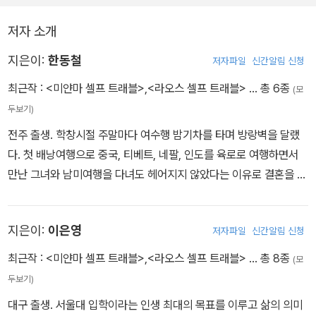
두고두고 잊혀지지 않을 경험이 될 것이다. 10년 이상의 노하우가 쌓
여 라오스 최고의 액티비티로 손꼽히는 ‘긴팔 원숭이 체험’을 떠나보
저자 소개
자.
<기번 익스피리언스 The Gibbon Experience>
지은이:
한동철
저자파일
신간알림 신청
최근작 :
<미얀마 셀프 트래블>
,
<라오스 셀프 트래블>
… 총 6종
(모
두보기)
전주 출생. 학창시절 주말마다 여수행 밤기차를 타며 방랑벽을 달랬
다. 첫 배낭여행으로 중국, 티베트, 네팔, 인도를 육로로 여행하면서
만난 그녀와 남미여행을 다녀도 헤어지지 않았다는 이유로 결혼을 결
심했다. 한번 좋아하는 곳은 끝을 봐야 한다고 우겨 갓 결혼한 신부를
이끌고 『미얀마 셀프트래블』, 『라오스 셀프트래블』을 썼다. 지금은
지은이:
이은영
저자파일
신간알림 신청
서울 강남에서 좋은 사람들과 함께 작은별 여행사를 운영하고 있다.
Homepage_www.smallstartour.com Email_ceo@smallstart
최근작 :
<미얀마 셀프 트래블>
,
<라오스 셀프 트래블>
… 총 8종
(모
our.com Blog_blog.naver.com/koreahdc Facebook_www.f
두보기)
acebook.com/smallstartour
대구 출생. 서울대 입학이라는 인생 최대의 목표를 이루고 삶의 의미