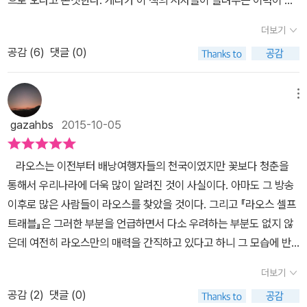
있다고 해요.​<라오스 셀프트래블>에서는 라오스 국민코스라 불리는
특해서 더 매력적으로 보인 것 같다. 이 책의 저자인 이은영, 한동철은
비엔티안, 방비엥, 루앙프라방을 들리는 4박 6일 코스부터 무비자여
더보기
여행 중에 만났고, 결혼을 했으며 함께 낸 책은 『미얀마 셀프트래블』
행 최대 15일 코스까지 소개하고 있어요. 가을 겨울에 특히 여행하기
공감 (
6
)
댓글 (0)
이 있다. 여행 길에 좋은 인연을 만날 듯한 상상, 그것을 현실로 만들
좋은 곳 라오스. 건기인 10월~3월 사이 여행하기 좋고, 최성수기는 1
어버린 사람들이 들려주는 여행지 라오스에 대한 모든 것을 이 책으
2월~1월이라는군요.​​ △ 비엔티안 지역 탓 루앙, 빠뚜사이 - 라오스
로 들춰보게 된다. 2015~2016 최신판이다. 여행가이드북은 실질
메뉴
셀프트래블라오스 수도 비엔티안은 메콩강을 사이에 두고 태국과 맞
적인 정보가 생명. 따끈따끈한 최신 정보로 지금 당장 가더라도 책 속
닿아 있습니다.태국에게 반을 뺏겨버렸는데, 서울로 치면 한강을 두
gazahbs
2015-10-05
의 정보와 크게 다르지 않을 듯한 믿음이 생긴다. 게다가 저자들이 여
고 강남과 강북이 다른 나라가 된 셈이네요.​​ ​△ 루앙프라방 지역 왕궁
행광이니 이 책은 직접 발로 뛰어 찾아낸 최신 정보라는 믿음에 손색
박물관 - 라오스 셀프트래블도시 전체가 유네스코 세계문화유산인
라오스는 이전부터 배낭여행자들의 천국이였지만 꽃보다 청춘을
없이 구성되어 있을 것이다. 마음에 든다. 나를 사로잡은 사진들이
곳 라오스의 루앙프라방.전통 건축물들을 보면 의외로 세련된 분위기
통해서 우리나라에 더욱 많이 알려진 것이 사실이다. 아마도 그 방송
다. 뛰어드는 사람들을 보기만 해도 저절로 시원해질 것 같다. 또한 라
가 나기도 하더라고요.​△ 서북부 라오스 훼이싸이 지역의 기번 익스
이후로 많은 사람들이 라오스를 찾았을 것이다. 그리고 『라오스 셀프
오스만의 독특한 유적지도 가보고 그곳의 특징을 직접 발로 뛰며 접
피리언스 - 라오스 셀프트래블바로 라오스에서 가장 유명한 에코 투
트래블』은 그러한 부분을 언급하면서 다소 우려하는 부분도 없지 않
해보고 싶다. 그런데 라오스에 대해 전혀 몰라도 상관 없을까? 이 책
어인 기번 익스피리언스의 짚라인 투어를 하고싶어 라오스 가야겠단
은데 여전히 라오스만의 매력을 간직하고 있다고 하니 그 모습에 반
은 '나 혼자 준비하는 두근두근 해외여행'을 테마로 작성되었고, '라오
생각을 했네요. 끝없이 펼쳐진 정글을 원숭이처럼 매달려 짚라인을
해 라오스를 여행하는 사람들에게는 다행한 일이기도 하다. 이 책은
스 자유여행을 위한 맞춤형 가이드북'이라는 점에서 걱정은 붙들어매
더보기
타고 돌아다닌다니! 게다가 로망의 나무집! 라오스 역사를 보면 내전
부부인 두 저자가 이 책에 나오는 모든 볼거리와 숙소, 레스토랑을 직
고 든든한 마음가짐으로 준비해도 좋을 듯하다. 이 책에서는 4박 6일
도 내전이지만, 세계 전쟁 역사에 이용 당하기도 하면서 참 고난을 많
공감 (
2
)
댓글 (0)
접 발로 찾아가 확인했으며 최고로 정확한 지도를 만들기 위해서 확
쏙쏙 라오스, 9박 10일 라오스 한붓 그리기, 15일 라오스 북부 완전