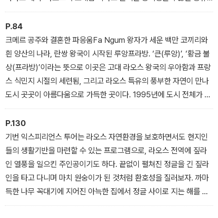
의 나비 서식지로 주목받는 곳이기도 하다.
<방비엥 Vang Vieng>
P.84
크메르 공주와 결혼한 파응움Fa Ngum 왕자가 세운 백만 코끼리와
흰 양산의 나라, 란쌍 왕국이 시작된 루앙프라방. ‘큰(루앙)’, ‘황금 불
상(프라방)’이라는 뜻으로 이곳은 고대 라오스 왕국의 우아함과 프랑
스 식민지 시절의 세련됨, 그리고 라오스 특유의 풍부한 자연이 만나
도시 곳곳이 아름다움으로 가득한 곳이다. 1995년에 도시 전체가 유
네스코 세계문화유산으로 지정되었고, 세계 유수의 여행 잡지와 언론
에서 최고의 여행지로 손꼽는 곳이다. 또한 이곳에는 라오스의 수호
P.130
신인 파방 불상이 있어 현지인들 사이에서도 최고의 성지로 꼽히는
기번 익스피리언스 투어는 라오스 자연환경을 보호하면서도 현지인
곳이기도 하다.
들의 생활기반을 마련할 수 있는 프로그램으로, 라오스 전역에 짚라
<루앙프라방 Luang Prabang>
인 열풍을 일으킨 주인공이기도 하다. 끝없이 펼쳐진 정글을 긴 짚라
인을 타고 다니며 마치 원숭이가 된 것처럼 환호성을 질러보자. 까마
득한 나무 꼭대기에 지어진 아늑한 집에서 정글 사이로 지는 해를 바
라보거나, 어두운 밤, 정글에서 들려오는 자연의 속삭임을 듣는 것은