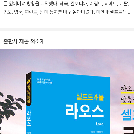
를 잃어버려 방황을 시작했다. 태국, 캄보디아, 이집트, 티베트, 네팔,
인도, 영국, 핀란드, 남미 등지를 마구 돌아다녔다. 미얀마 셀프트래
블』 『라오스 셀프트래블』에 이어 『다낭 셀프트래블』, 그리고 『나트랑
·푸꾸옥 셀프트래블』까지 쓰고 나니 이제 뭘 해야 할지 막막하지만
‘에라 모르겠다’ 하며 배낭부터 챙기고 보는 평범한 여행꾼이다.
출판사 제공 책소개