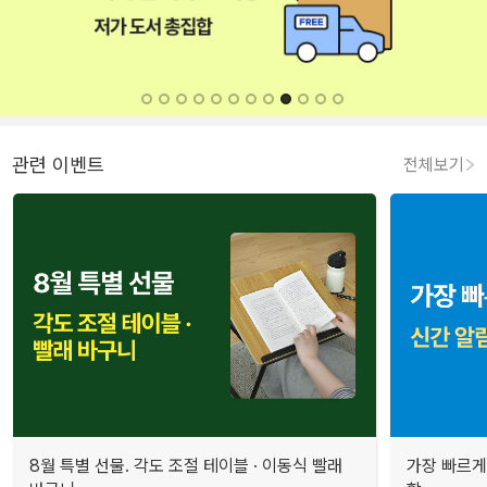
관련 이벤트
전체보기
8월 특별 선물. 각도 조절 테이블 · 이동식 빨래
가장 빠르게