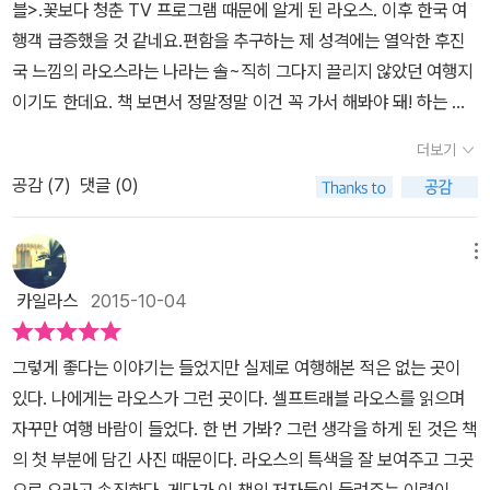
블>.꽃보다 청춘 TV 프로그램 때문에 알게 된 라오스. 이후 한국 여
있는 지역별 상세지도와 버스 노선도, 라오스 전도까지 만나볼 수 있
행객 급증했을 것 같네요.편함을 추구하는 제 성격에는 열악한 후진
다. 무거운 책을 낑낑 들고 다니는 아날로그식 여행은 이제 그만! 더
국 느낌의 라오스라는 나라는 솔~직히 그다지 끌리지 않았던 여행지
작고 간편해진 『라오스 셀프트래블』로 여행 준비의 마지막을 깔끔하
이기도 한데요. 책 보면서 정말정말 이건 꼭 가서 해봐야 돼! 하는 게
게 장식하자. 여행 시 가볍게 들고 다닐 수 있는 휴대용 맵북도 부록으
생겼어요 ㅎㅎ 아래에서 소개해 드릴게요.그나저나 <라오스 셀프트
로 제공되니 꼭 잊지 말고 챙겨갈 것!
더보기
래블> 여행작가 두 분이 부부네요. 그것도 여행하다 만난 커플 +.+​​
공감 (
7
)
댓글 (0)
라오스는 중국, 베트남, 미얀마, 태국, 캄보디아 사이에 딱! 끼어있는
작은 나라입니다.프랑스 식민 지배를 받았고, 주변국들의 침략, 왕자
들끼리 내전도 심했고, 베트남 전쟁 여파 등 몸살을 앓은 나라, 라오
메뉴
스.​​ 아직도 최빈국에 속하지만 점점 발전 가능성을 보이는 나라이기
카일라스
2015-10-04
도 합니다.​​도시 전체가 세계문화유산인 루앙프라방, 왓푸 사원 등 다
양한 문화유산을 만날 수 있고, 열대우림지역 등 개발되지 않은 원형
그렇게 좋다는 이야기는 들었지만 실제로 여행해본 적은 없는 곳이
그대로의 모습이 많아 천혜의 자연환경을 누리며 자연을 느낄 수 있
있다. 나에게는 라오스가 그런 곳이다. 셀프트래블 라오스를 읽으며
는 곳입니다. 느림의 여유를 만끽할 수 있는 라오스.​ 프랑스 식민 지배
자꾸만 여행 바람이 들었다. 한 번 가봐? 그런 생각을 하게 된 것은 책
영향으로 와인, 커피, 빵은 퀄리티가 아주 좋다는군요. 라오스 전통음
의 첫 부분에 담긴 사진 때문이다. 라오스의 특색을 잘 보여주고 그곳
식에서부터 프랑스 고급요리까지 최고급 레스토랑도 저렴히 즐길 수
으로 오라고 손짓한다. 게다가 이 책의 저자들이 들려주는 이력이 독