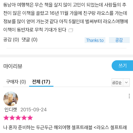
동남아 여행책은 무슨 책을 살지 많이 고민이 되었는데 사람들의 추
다. 알고 가면 더 짜릿하게 즐길 수 있는 액티비티의 나라, 라오스 작
천이 많은 이책을 골랐고 16년 11월 가을에 친구랑 라오스를 가는데
가는 라오스의 가장 큰 매력을 액티비티로 꼽는다. 그만큼 라오스에
정보를 많이 얻어 가는것 같다 아직 5월인데 벌써부터 라오스여행에
는 다양한 즐길 거리로 가득하다는 말씀! 그 중 가장 대표적인 것은 짚
이책이 동반자로 무척 기대가 된다
라인을 이용해 끝없는 정글 위를 원숭이처럼 넘나들 수 있는 기번 익
공감 (
0
)
댓글 (0)
스피리언스다. 라오스를 대표하는 에코 투어이기도 한 기번 익스피리
언스는 라오스의 자연환경을 보호하면서도 현지인들의 생활기반을
마련할 수 있는 프로그램이기도 하니 라오스에서 꼭 참여해야 할 액
티비티인 셈. 이 뿐만 아니라 라오스에서는 트레킹이나 카약, 자전거
쓰기
마이리뷰
투어, 튜빙, 동굴 투어 등 다양한 액티비티를 즐길 수 있는데, 『라오스
구매자 (0)
전체 (17)
셀프트래블』에는 이러한 액티비티에 참여할 수 있는 방법뿐만 아니
라 추천 여행사까지 상세히 수록되어 있어 액티비티의 천국인 라오스
의 진짜 매력을 손쉽게 느껴볼 수 있을 것이다. 단지 눈만 즐거운 여행
메뉴
이 아니라 잊지 못 할 짜릿한 경험까지 얻고 싶은 이들에게 『라오스
인디캣
2015-09-24
셀프트래블』을 강력하게 추천한다. 가볍고 자유로운 상세지도와 맵
북까지 제공! 2015년 최신 라오스 가이드북인 만큼 최신 정보와 지도
나 혼자 준비하는 두근두근 해외여행 셀프트래블 <라오스 셀프트래
를 한 권에 담았다. 대표 관광지, 맛집, 쇼핑, 숙소 등을 쉽게 찾을 수