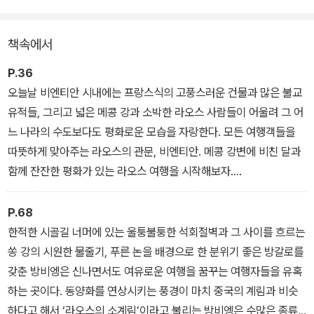
2명만 모여도 그들을 이끌고 라오스 여행을 떠난다는 이들은 그동안
여행사를 운영하며 겪었던 여러 시행착오들과 경험을 모두 녹아내어
책속에서
『라오스 셀프트래블』을 집필했다. 아무에게나 공개하지 않는 그들만
의 톱 시크릿 라오스 여행 비법이 이 책 한 권에 몽땅 들어 있다.
P.36
오늘날 비엔티안 시내에는 프랑스식의 고풍스러운 건물과 많은 불교
유적들, 그리고 넓은 메콩 강과 소박한 라오스 사람들이 어울려 그 어
느 나라의 수도보다도 평화로운 모습을 자랑한다. 모든 여행객들을
따뜻하게 맞아주는 라오스의 관문, 비엔티안. 메콩 강변에 비친 달과
함께 잔잔한 평화가 있는 라오스 여행을 시작해보자.
<비엔티안 Vientiane>
P.68
한적한 시골길 너머에 있는 울퉁불퉁한 석회절벽과 그 사이를 흐르는
쏭 강의 시원한 물줄기, 푸른 논을 배경으로 한 분위기 좋은 방갈로를
갖춘 방비엥은 신나면서도 여유로운 여행을 꿈꾸는 여행자들을 유혹
하는 곳이다. 동양화를 연상시키는 풍경이 마치 중국의 계림과 비슷
하다고 해서 ‘라오스의 소계림’이라고 불리는 방비엥은 수많은 종류