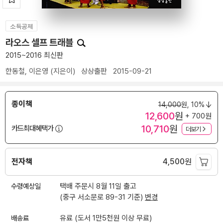
소득공제
라오스 셀프 트래블
2015~2016 최신판
한동철
,
이은영
(지은이)
상상출판
2015-09-21
종이책
14,000
원,
10%
12,600
원
+ 700원
10,710
원
카드최대혜택가
더보기
전자책
4,500
원
수령예상일
택배 주문시 8월 11일 출고
(중구 서소문로 89-31 기준)
변경
배송료
유료 (도서 1만5천원 이상 무료)