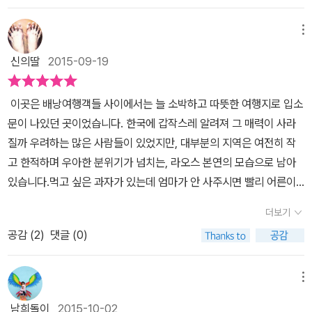
이 겪은 나라더라고요. 베트남과 맞닿은 동부 라오스쪽은 미국 CIA의
인에 확인을 거듭했으며 최대한 객관성을 유지한 철저히 여행자를 위
일주 배낭여행 코스를 제공해준다. 시간이 별로 없는 직장인이나 처
비밀전쟁으로 여전히 불발탄이 많이 있어 도로가 아닌 길을 걷지 않
한 가이드북이라고 할 수 있겠다. 책에서는 먼저 라오스를 힐링·컬쳐
메뉴
음 라오스를 가면서 살짝 그곳에 발만 담가놓고 싶은 사람은 4박 6일
도록 하고, 함부로 땅에 떨어진 물건 차지 않도록 조심해야 한다고 해
·에코·익사이팅이라는 테마에 따라서 취향별로 여행할 수 있는 방법
코스, 좀더 시간 여유를 가지고 돌아다니고 싶은 사람들은 9박 10일
신의딸
2015-09-19
요. 숙박시설은 꽤 괜찮아보였어요. 저렴한 게스트하우스, 호스텔에
과 여행기간에 따라서 여행루트를 계획할 수 있는 몇 가지 방법도 알
이나 15일 정도 라오스 여행을 준비해도 좋을 것이다. 처음 가는
서부터 리조트, 호텔까지 지역별로 다양한 숙소를 소개하고 있어요.
려준다. 다음으로는 라오스에서 놓치지 말아야 할 하이라이트와 라오
곳에 대해 설렘과 동시에 두려움이 있게 마련. 가이드북을 따라서 코
이곳은 배낭여행객들 사이에서는 늘 소박하고 따뜻한 여행지로 입소
외관에 비해 내부가 훌륭한 곳이 제법 많다는.라오스 여행 핵심 코스
스에서 먹고 쇼핑하는 것에 대한 정보를 담고 있다. 라오스의 일 년을
스를 잡고 안전하게 돌아다니는 것도 방법이다. 물론 여행지에서 일
문이 나있던 곳이었습니다. 한국에 갑작스레 알려져 그 매력이 사라
가 알뜰히 소개된 <라오스 셀프트래블>. ​미얀마와 라오스 전문 여행
자세히 알려주면서 계절이나 축제와 공휴일도 알려주니 여행을 떠나
정은 변경되기 십상이니 자유여행으로 다니는 것이 그나마 중간 지점
질까 우려하는 많은 사람들이 있었지만, 대부분의 지역은 여전히 작
작가가 꼽은 맞춤 여행지, 헤매지 말고 라오스 여행 계획에 참고해보
기 전에 참고 하면 좋을것 같다. 기본적인 라오스라는 나라에 대한 정
에서 만나게 되는 것일테다. 코스를 보니 4박 6일이면 짧아도 알찬
고 한적하며 우아한 분위기가 넘치는, 라오스 본연의 모습으로 남아
세요. 배낭여행지로 특히 안성맞춤이네요.
보를 마지막으로 본격적인 라오스 여행이 소개된다. 라오스어로 '위
여행으로 라오스를 기억할 수 있을 것이다. 비엔티안, 방비엥, 루앙프
있습니다.먹고 싶은 과자가 있는데 엄마가 안 사주시면 빨리 어른이
앙짠'이라 불리며 '달의 도시'라는 의미를 지닌 라오스의 수도 비엔티
라방을 여행하는데, 비엔티안으로 입국하고 루앙프라방에서 출국하
되고 싶었습니다. 어른이 되면 먹고 싶은 것을 마음대로 사먹을 수 있
안을 시작으로 중국의 계림과 비슷하다고 해서 '라오스의 소계림'으로
더보기
는 라오항공을 이용하면 더욱 알차게 여행할 수 있다는 팁도 알려준
을 줄 알았습니다. 막상 성인 대접을 받는 20대가 되고 보니, '무엇이
불리는 방비엔, 고대 라오스 왕국의 우아함과 프랑스 식민지 시절의
다. 라오스에 대해 잘 모르더라도 '라오스 하이라이트'를 보면 그곳
공감 (
2
)
댓글 (0)
든 할 수 있고, 무엇이든 될 수 있는 무한한 가능성이 너희 앞에 있
세련됨과 라오스 특유의 풍부한 자연이 어울어져 만들어내는 아름다
의 매력을 압축적으로 펼쳐보여주는 효과를 톡톡히 누릴 수 있다. 루
다'는 말이 제일 싫었습니다. '20대 안 살아봤나? 20대의 삶을 둘러
움이 가득한 루앙프라방이 나오는데 개인적으로 동이 틀 무렵에 이루
앙프라방 올드타운부터 위앙싸이까지, 마음을 사로잡는 곳이 있으면
싼 불안과 제약이 얼마나 많은데 저렇게 속편한 소리를 할까' 싶었으
메뉴
어지는 탁발 행렬이 인상적으로 느껴진다. 서로 도움을 주고 받는 것
표시해두었다가 다음 여행을 기약하면 된다. 여행 중 맛있는 음식만
니까요. 그래도 그 시절 막연한 기대가 있었습니다. 40대쯤 되면 삶
이 부끄러운 것이 아니라 어떻게 보면 당연한 행동이자 서로를 배려
남희돌이
2015-10-02
큼이나 강렬하게 기억에 남고 편안한 휴식이 되는 것은 없다. 라오스