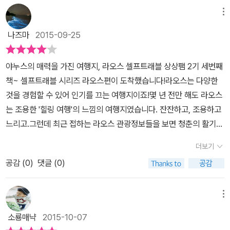
여행이던지 그 현지에서의 쇼핑은 필수 사항인 것 같습니다. 어떤 쇼
범죄율이 상당히 낮은 편에 속한다. ... 그러나 어디에서든 외국인 여
에는 우리나라 장마처럼 비가 내린다니 이때 여행은 살짝 피하는게
제가 없다고 한다. 그리고 북부지역의 고도 차이로 영하의 날씨를 보
메뉴
핑들을 해야하는지, 어떤 것이 특산품이고, 어떤 문화적인 가치가 있
행객은 범죄의 표적이 되기 쉬우므로 기본적인 안전은 스스로 챙기는
좋겠어요. 사실 방송에서는 이 시기에 여행을 떠나서 고생하는 모습
이는 곳도 있다고 하니 무더운 아열대 동남아 기후지만 색다른 장소
겠는가가 내 여행의 추억을 남길만한 것들에 쇼핑을 하는 것 같습니
것이 좋다. ... 베트남 전쟁 당시 광범위한 폭격이 있었던 지역(씨앙쿠
나즈마
2015-09-25
이 그려졌던 기억이 나네요. 라오스는 자연경관으로 기억될 만큼
도 찾아 볼 수 있는 것 같다.​유네스코 세계문화유산 지정 루앙프라방
다. 그런데 이 도서 <라오스 셀프트래블(2015-2016)>은 그 라오스
앙, 폰싸완, 싸완나켓 등)은 여전히 많은 수의 불발탄이 존재함으로
아름다운 곳이지만 라오스만의 역사를 알고 가면 문화와 역사가 새롭
중심의 역사와 문화를 탐방해보는 스타일별 추천 여행 노선과 자연과
에서 놓치지 말아야할 품목들을 자신의 구미에 땡기는 물건들을 잘
사람들이 많이 다니는 길이 아닌 곳은 절대 피하고, 정체 모를 물건을
야누스의 매력을 가진 여행지, 라오스 셀프트래블 상상팸 2기 세번째
게 보일 듯해요, 주변 국과의 관계 속에서 라오스만이 담고 있는 아픔
함께 돌아보는 힐링의 여행으로 일정를 뽑아 볼 수 도 있고, 일주일에
고르고 선택할 수 있게 가격부터 구입장소들 까지 잘 설명해주고 있
발로 차거나 던지는 행위는 삼가야 한다. 저자분이 북촌한옥마을에서
책~ 셀프트래블 시리즈 라오스편이 도착했습니다!라오스는 다양한
도 있으니까요. 책에서 라오스에 대한 설명과 더불어 라오스 전도도
서 보름까지의 체류 일정별 알찬 여행 일정을 서두에서 먼저 큰 그림
습니다. 낯선 당 라오스에가서 당황하는 일이 없도록 이렇게 잘 설명
미얀마, 라오스 전문 작은별여행사를 운영하고 있다고 하니 라오스
것을 경험할 수 있어 인기를 끄는 여행지이죠!몇 년 전만 해도 라오스
나와있으니 참고하시면 좋을 듯해요. 책에서 친절하게도 라오스 여
으로 찾아 볼 수 있다. ​ ​아무래도 경제적으로 소득 수준이 높지 않은
을 해주고 있으니 벌써부터 마음이 든든하기만 합니다. 역시 내 여행
배낭여행 계획이 세워지면 몇 가지 체크를 해서 이 책을 들고 저자분
는 조용한 '힐링 여행'의 느낌의 여행지였습니다. 잔잔하고, 조용하고
행준비를 위해서 여권 만들기부터 비행기 예약까지 상세하고 친절하
라오스 이기에, 공항에서도 시내로 들어가기 위한 전용 공항 버스가
친구 상상출판사입니다. 각 도시로 진입할 수 있는 교통수단을 잘
을 만나러 가보고 싶습니다! 요즘 가끔 친구들을 만나면 지금 우리 세
느리고.그런데 최근 접하는 라오스 관광정보들을 보면 청춘의 활기로
게 설명을 해주고 있으니 초보 여행자들에게도 도움이 될 듯하네요.
없기에 공항택시나 다양한 일반 교통 수단을 활용해야하는데, 동남아
설명해주는 것은 물론 현지에서 돌아다니는데 어려움이 없도록 지도
대가 여행하기 좋은 때라고 바람을 넣습니다. 아이들 어느 정도 키워
가득찬 여행지의 느낌도 가득한 것 같아요.이렇게 정반대의 매력을
이곳은 발달된 곳이 아니라 많은 것을 새롭게 즐길 수 있지만 그만큼
에서 가장 흔히 볼 수 있는 3륜 자동차 택시인 뚝뚝이도 바가지를 씌
더보기
또한 잘 설명해주고 있습니다. 라오스라는 나라는 농업을 기반한 나
놓고 한가해진 친구가 그런 이야기를 제일 많이 하죠. 꽃보다 청춘은
둘다 품고 있는 라오스라는 나라에 대한 궁금증, 어디 한 번 풀어볼까
숙소나 교통 시설에 대한 불편함은 감수를 해야 하는가 봐요, 몇해 전
울 수 잇으니 적당한 흥정을 해야 한다고 한다. 현지인들과 흥정을 하
라라 별로 발전하지 않은 도시들로 많이 상상을 했는데 의외로 교통
아니지만 꽃보다 청춘 시절을 함께 보낸 단짝 친구들과 꽃보다 청춘
공감 (
0
)
댓글 (0)
요? 표지입니다! 다른 셀프 트래블 시리즈와 같이 푸른 바탕에 하얀
에 다녀오신 분이 이곳의 상징일 수 있는 3륜택시 뚝뚝이를 타고 바
기는 참 쉽지는 않지만, 동남아 영행에서 뚝뚝이는 가장 그림이 잘 어
수단이 잘 되어 있는 듯한 느낌이 들어 여행하는데 어려움이 없도록
따라잡기 라오스 배낭여행 한 번 계획해보고 싶습니다.
글씨로 '라오스'라 적혀 있네요~아래는 아마도 스님들의 모습인 것
가지 요금으로 엄청 싸웠다는 얘기를 들었는데 저자 역시 이 책에서
울리는 여행 추억으로 남겨지는 모습이 아닌가 싶다. 때로는 바가지
교통수단을 잘 설명해주고 있습니다. 또한 라오스를 왔으니 그 현란
같아요.예전에 방영된 여행 프로그램 '꽃보다 청춘'에서도 본 적이 있
소개된 숙소의 요금이나 교통비는 참고를 하라고 하네요. 방문자들이
메뉴
나 상술에 상대적으로 조금은 비싼(?) 비용 지출도 생기겠지만, 개인
했던 왕조들의 문화 유적지를 방문해야하는데 그 넓은 곳들을 헤메지
는 모습이네요~ 셀프트래블 시리즈는 어느 지역을 다루느냐에 따라
급격히 늘면서 요금도 들쑥날쑥 많이 오르고 현지에서 바가지 요금이
적으로는 물질적으로 풍요롭지 않은 곳이기에 비싼 쇼핑이나 화려한
소룡매냑
2015-10-07
않도록 구조까지 잘 설명해주고 있어서 정말로 빠짐없이 잘 여행 할
저자가 다릅니다.그래서인지 한 시리즈에 속하긴 하지만 내용 구성에
적용되어 흥정해야 할 경우가 많다고 하네요.
볼거리 먹거리 지출이 많지 않은 대신 여유로운 마음으로 넘길 수 있