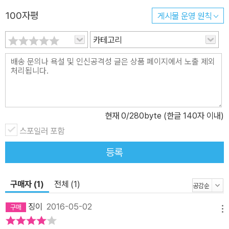
라오스를 여행할 수 있도록 배려했다. 돌발 상황을 지혜롭게 헤쳐 나
100자평
게시물 운영 원칙
가는 데 꼭 필요한 서바이벌 라오스어는 보너스! 그 어떤 가이드보다
카테고리
도 든든한 『라오스 셀프트래블』 한 권이면, 여행 준비부터 귀국까지
모든 걸 일사천리로 해결할 수 있을 것이다. 이은영 . 한동철 작가의
톱 시크릿 라오스 여행 비법 『라오스 셀프트래블』의 작가, 이은영 . 한
동철 부부는 평범한 여행 작가가 아니다. 서울 북촌한옥마을에서 ‘작
은별 여행사’라는 라오스 전문 여행사를 운영하며 라오스를 제 2의
고향이라 여기는 진짜배기 전문가이기 때문. 13년 전 처음 라오스를
현재
0
/280byte (한글 140자 이내)
방문한 뒤 라오스의 매력에 푹 빠져버렸다는 한동철 작가와 뒤늦게
스포일러 포함
라오스에 빠져 가이드북까지 쓰게 되었다는 그의 짝꿍, 이은영 작가
등록
는 짜릿한 액티비티와 맛있는 먹거리, 그리고 정말 놀고먹으면서 맘
껏 여유를 즐길 수 있는 곳이라는 점을 라오스의 가장 큰 매력으로 꼽
았다. 2명만 모여도 그들을 이끌고 라오스 여행을 떠난다는 이들은
구매자 (1)
전체 (1)
그동안 여행사를 운영하며 겪었던 여러 시행착오들과 경험을 모두 녹
징이
2016-05-02
아내어 『라오스 셀프트래블』을 집필했다. 아무에게나 공개하지 않는
메뉴
그들만의 톱 시크릿 라오스 여행 비법이 이 책 한 권에 몽땅 들어 있