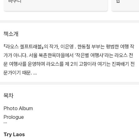
바구니
합
책소개
『라오스 셀프트래블』의 작가, 이은영 . 한동철 부부는 평범한 여행 작
가가 아니다. 서울 북촌한옥마을에서 ‘작은별 여행사’라는 라오스 전
문 여행사를 운영하며 라오스를 제 2의 고향이라 여기는 진짜배기 전
문가이기 때문.
13년 전 처음 라오스를 방문한 뒤 라오스의 매력에 푹 빠져버렸다는
목차
한동철 작가와 뒤늦게 라오스에 빠져 가이드북까지 쓰게 되었다는 그
의 짝꿍, 이은영 작가는 짜릿한 액티비티와 맛있는 먹거리, 그리고 정
Photo Album
말 놀고먹으면서 맘껏 여유를 즐길 수 있는 곳이라는 점을 라오스의
Prologue
가장 큰 매력으로 꼽았다.
Try Laos