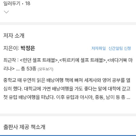
신 정보로 독자를 찾아왔다. 특히 이번 『튀르키예 셀프트래블』은 위
일러두기 • 18
치나 사이트로 바로 이동할 수 있는 QR 코드를 삽입하여 명소의 정
확한 위치를 찾거나 예약 및 스케줄 확인이 필요할 때 QR 코드만 찍
으면 바로 해당 링크에 접속할 수 있어 효율을 더했다. 한국인이 사랑
저자 소개
한 주요 여섯 지역을 다뤄 한 권으로 충분한 튀르키예의 모든 것을
『튀르키예 셀프트래블』로 만나보자.
지은이:
박정은
저자파일
신간알림 신청
최근작 :
<런던 셀프 트래블>
,
<튀르키예 셀프 트래블>
,
<바다거북 마
리나>
… 총 53종
(모두보기)
중학교 때 우연히 읽은 배낭여행 책에 빠져 세계사와 영어 공부를 열
심히 했다. 대학교에 가면 배낭여행을 가도 좋다는 말에 대학에 갔고
첫 유럽 배낭여행을 떠났다. 이후 유럽과 아시아, 중동, 남미 등 총 6
4개국을 여행했다. 요즘은 제주도에서 아이와 고양이를 키우며 책을
쓰고 다양한 강의를 한다. 최근 관심은 실크로드 여행과 인문학이다.
저서로는 여행서 『런던 셀프트래블』 『파리 셀프트래블』 『동유럽 셀
출판사 제공 책소개
프트래블』 『프라하 셀프트래블』 『크로아티아 셀프트래블』 『그리스