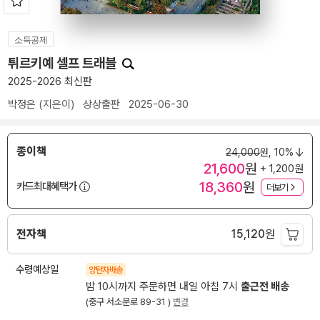
소득공제
튀르키예 셀프 트래블
2025-2026 최신판
박정은
(지은이)
상상출판
2025-06-30
종이책
24,000
원,
10%
21,600
원
+ 1,200원
18,360
원
카드최대혜택가
더보기
전자책
15,120
원
수령예상일
양탄자배송
밤 10시까지 주문하면 내일 아침 7시
출근전 배송
(중구 서소문로 89-31 )
변경