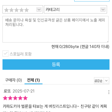
는 여행 트렌드까지 모두 담았다. 미션 페이지에서는 이런 여러 가지
카테고리
매력을 지닌 튀르키예에서 놓쳐선 안 될 것들을 알려준다. 관광 명소
와 투어, 한국인 입맛을 저격한 튀르키예 맛집과 꼭 사와야 할 기념품
리스트, 쇼핑 스폿까지 알차게 눌러 담았다. 튀르키예 여행을 계획하
고 있다면, 미션 페이지를 통해 일정의 밑그림을 그려보고 여행의 설
렘을 미리 느껴보자! Enjoy Vietnam 튀르키예를 즐기는 가장 완벽
현재
0
/280byte (한글 140자 이내)
한 방법 『튀르키예 셀프트래블』은 이스탄불을 포함한 마르마라 지역
스포일러 포함
에서 시작해서 중앙아나톨리아 지역, 지중해 지역, 에게해 지역, 흑해
지역을 지나 동남아나톨리아 지역까지 여행자들이 선호하는 시계 방
등록
향 루트로 튀르키예 전역의 주요 관광지를 소개하고 있다. 관광 명소,
맛집, 쇼핑 스폿과 주변 숙소 리스트까지 지역별로 한눈에 찾아볼 수
구매자 (0)
전체 (1)
있고, 각 스폿에는 QR 코드를 삽입하여 위치와 정보를 확인할 수 있
는 구글 링크로 이어진다. 각 지역으로 이동할 때 필요한 버스 시간표
로또
2025-07-21
메뉴
등 역시 QR 코드를 활용하여 링크에 바로 접속해서 확인할 수 있다.
뿐만 아니라 각 지역 앞장에는 해당 지역을 가장 효율적으로 돌아볼
카파도키아 벌룬을 타보는 게 버킷리스트입니다~ 친구랑 같이 계획
수 있는 동선을 그린 루트 지도를 수록하여 구체적인 스폿 소개에 앞