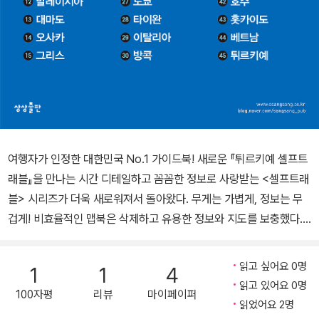
여행자가 인정한 대한민국 No.1 가이드북! 새로운 『튀르키예 셀프트
래블』을 만나는 시간 디테일하고 꼼꼼한 정보로 사랑받는 <셀프트래
블> 시리즈가 더욱 새로워져서 돌아왔다. 무게는 가볍게, 정보는 무
겁게! 비효율적인 맵북은 삭제하고 유용한 정보와 지도를 보충했다.
‘프리미엄 해외여행 가이드북’이라는 캐치프레이즈에 걸맞은 양질의
여행 정보를 제공하기 위해 어디서도 볼 수 없던 튀르키예의 관광 명
읽고 싶어요 0명
1
1
4
소, 숙소, 맛집, 이야깃거리로 가득 채웠다. 『튀르키예 셀프트래블』 2
읽고 있어요 0명
100자평
리뷰
마이페이퍼
025-2026 최신판은 완전히 새로워진 표지와 튀르키예 전문 여행작
읽었어요 2명
가가 직접 발로 뛰며 꼼꼼하게 취재한 최신 정보로 독자를 찾아왔다.