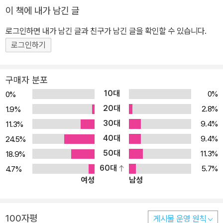
이 책에 내가 남긴 글
특히 이번 『튀르키예 셀프트래블』은 위치나 사이트로 바로 이동할 수
있는 QR 코드를 삽입하여 명소의 정확한 위치를 찾거나 예약 및 스
로그인하면 내가 남긴 글과 친구가 남긴 글을 확인할 수 있습니다.
케줄 확인이 필요할 때 QR 코드만 찍으면 바로 해당 링크에 접속할
로그인하기
수 있어 효율을 더했다. 한국인이 사랑한 주요 여섯 지역을 다뤄 한 권
으로 충분한 튀르키예의 모든 것을 『튀르키예 셀프트래블』로 만나보
구매자 분포
자! Mission in Vietnam 튀르키예에서 꼭 해봐야 할 모든 것 이스탄
10대
0%
0%
불, 카파도키아, 안탈리아, 히에라폴리스 등 한국 여행자들에게도 친
20대
2.8%
1.9%
숙한 튀르키예를 총망라하는 『튀르키예 셀프트래블』이 새롭게 출간
30대
9.4%
11.3%
되었다. 『튀르키예 셀프트래블』은 튀르키예 전문 여행작가의 꼼꼼한
40대
취재로 그간 어디서도 볼 수 없던 최신 정보들로 중무장했다. 아시아
9.4%
24.5%
와 유럽 대륙에 걸쳐 있는 튀르키예는 동서양의 풍광을 동시에 경험
50대
11.3%
18.9%
할 수 있는 매력적인 여행지일 뿐만 아니라, 한국에서도 크게 유행한
60대
5.7%
4.7%
여성
남성
디저트인 카이막, 터키쉬 딜라이트 등 다양한 먹거리들도 맛볼 수 있
는 곳이다. 역사의 흔적을 고스란히 간직한 여러 문화유산이나 유적
지 등을 관람할 수 있는 것은 물론 전 세계 여행자들에게 인기 있는 카
100자평
게시물 운영 원칙
파도키아의 ‘벌룬 투어’를 포함해 오로지 튀르키예에서만 만날 수 있