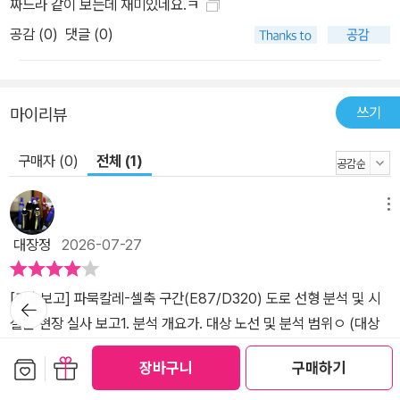
짜느라 같이 보는데 재미있네요.ㅋ
서 여행의 동선을 그려볼 수 있도록 구성했다. 이 루트를 따라 이스탄
공감 (
0
)
댓글 (0)
불의 아야소피아 모스크, 블루 모스크로도 친숙한 술탄아흐메트 모스
크 등 유서 깊은 역사적 관광지를 톺아본 뒤 카파도키아로 이동하여
벌룬 투어와 소금호수 투어를 경험하고 콘야에서 신과의 합일을 위한
쓰기
마이리뷰
종교 의식인 세마 공연을 볼 수 있다. 지중해 지역으로 향하면 메르멜
리, 콘얄트, 카푸타쉬 등 널리 펼쳐진 해변과 쿠르ㅤㅅㅠㄴ루 폭포, 뒤
구매자 (0)
전체 (1)
덴 폭포, 3천 년 동안 꺼지지 않는 불이 타오르는 키메라산 등 현재까
지 잘 보존되고 있는 여러 명소들을 구경한 뒤, 지중해 지역에서 에페
메뉴
스 고고학 유적지, 에게해 지역에서 파묵칼레 히에라폴리스 등을 돌
대장정
2026-07-27
아보며 역사적인 순간을 여행하는 경험을 해보자. 특히 에게해 지역
의 페티예는 패러글라이딩, 보트 투어, 협곡에서 즐기는 수상 스포츠
[기술보고] 파묵칼레-셀축 구간(E87/D320) 도로 선형 분석 및 시
등 이색 투어를 다양하게 경험할 수 있으니 수록된 QR 코드를 통해
뒤로가
기
설물 현장 실사 보고1. 분석 개요가. 대상 노선 및 분석 범위ㅇ (대상
일정과 예약 가능 여부를 확인한 뒤 놓치지 않도록 하자. 흑해 지역에
노선) 파묵칼레(Pamukkale) 출발지부터 셀축(Selçuk) 도착지까지
서는 그리스인들이 고대에 설립한 쉬멜라 수도원을 관람하고, 트라브
보관함담기
선물하기
장바구니
구매하기
총연장 202.7km 구간을 분석 대상으로 함.ㅇ (분석방법) GPS 트래
존에서 95km 떨어진 곳에 위치한 우준귈과 리제까지 하루 만에 돌
킹 데이터(Rambler)를 활용한 9개 구간 종단선형 정밀 분석과 현장
아보는 루트를 통해 근교 여행까지 즐길 수 있다. 동남아나톨리아 지