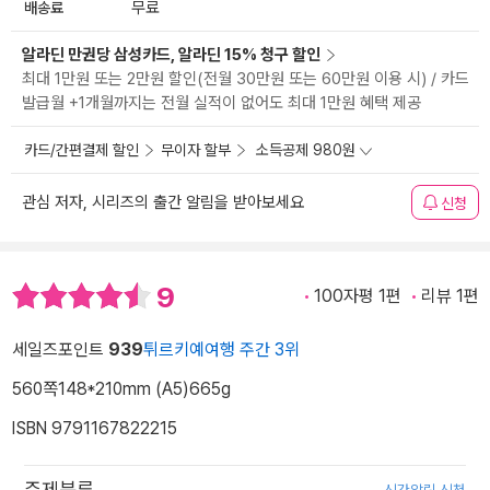
배송료
무료
알라딘 만권당 삼성카드, 알라딘 15% 청구 할인
최대 1만원 또는 2만원 할인(전월 30만원 또는 60만원 이용 시) / 카드
발급월 +1개월까지는 전월 실적이 없어도 최대 1만원 혜택 제공
카드/간편결제 할인
무이자 할부
소득공제 980원
관심 저자, 시리즈의 출간 알림을 받아보세요
신청
9
100자평 1편
리뷰 1편
세일즈포인트
939
튀르키예여행 주간 3위
560쪽
148*210mm (A5)
665g
ISBN 9791167822215
주제분류
신간알림 신청