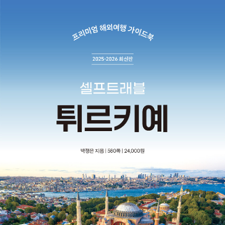
셀프트래블』 『튀르키예 셀프트래블』 『스페인 소도시 여행』 『지금 이
순간 프랑스』 『나는 파리가 정말 좋다』, 청소년 도서 『떠나자! 구석구
석 유럽 탐험』 『왜 유명한 거야, 이 도시?』 『우주가 내게 온다』 『나의
여행』 『바다거북 마리나』를 쓰고 『용선생이 간다』 프랑스와 그리스
편을 감수했다.