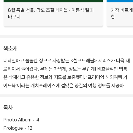
8월 특별 선물. 각도 조절 테이블 · 이동식 빨래
가장 빠르게
바구니
합
책소개
디테일하고 꼼꼼한 정보로 사랑받는 <셀프트래블> 시리즈가 더욱 새
로워져서 돌아왔다. 무게는 가볍게, 정보는 무겁게! 비효율적인 맵북
은 삭제하고 유용한 정보와 지도를 보충했다. ‘프리미엄 해외여행 가
이드북’이라는 캐치프레이즈에 걸맞은 양질의 여행 정보를 제공하기
위해 어디서도 볼 수 없던 튀르키예의 관광 명소, 숙소, 맛집, 이야깃
거리로 가득 채웠다.
목차
『튀르키예 셀프트래블』 2025-2026 최신판은 완전히 새로워진 표
Photo Album • 4
지와 튀르키예 전문 여행작가가 직접 발로 뛰며 꼼꼼하게 취재한 최
Prologue • 12