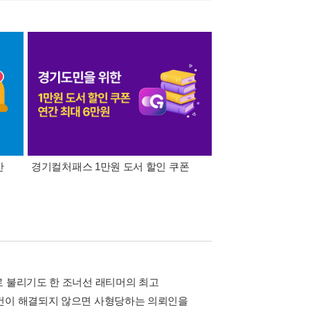
간
경기컬처패스 1만원 도서 할인 쿠폰
삼성카드가 쏜다! 알라
로 불리기도 한 조너선 래티머의 최고
사건이 해결되지 않으면 사형당하는 의뢰인을