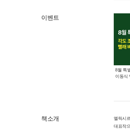
이벤트
8월 특
이동식 
책소개
엘릭시르
대표작으