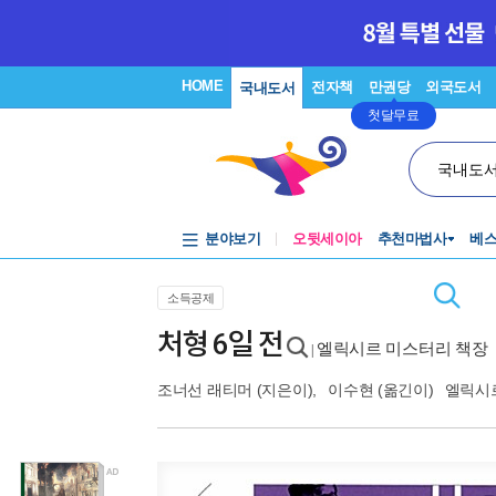
HOME
전자책
만권당
외국도서
국내도서
첫달무료
국내도
분야보기
오뒷세이아
추천마법사
베
소득공제
처형 6일 전
엘릭시르 미스터리 책장
|
조너선 래티머
(지은이),
이수현
(옮긴이)
엘릭시