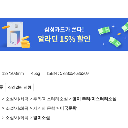
137*203mm
455g
ISBN : 9788954636209
류
신간알림 신청
서
>
소설/시/희곡
>
추리/미스터리소설
>
영미 추리/미스터리소설
서
>
소설/시/희곡
>
세계의 문학
>
미국문학
서
>
소설/시/희곡
>
영미소설