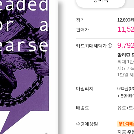
정가
12,800
11,5
판매가
9,79
카드최대혜택가
알라딘 
최대 1만
시) / 
1만원 
마일리지
640원(5
+ 5만원
배송료
유료 (도
수령예상일
양탄자배
지금 주