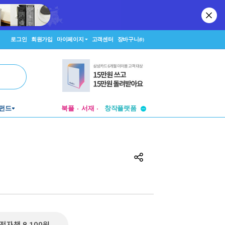
로그인
회원가입
마이페이지
고객센터
장바구니
(0)
투비컨티뉴드
창작플랫폼
펀드
북플
서재
투비컨티뉴드