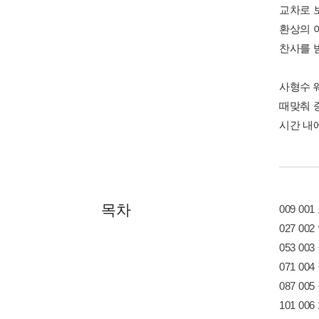
교차로 
환상의 
찬사를 
사형수 
때맞춰 
시간 내
목차
009 0
027 0
053 0
071 0
087 00
101 0