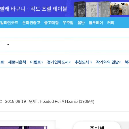
알라딘굿즈
온라인중고
중고매장
우주점
음반
블루레이
커피
서
스트
새로나온책
이벤트
정가인하도서
추천도서
작가와의 만남
북
르
2015-06-19
원제 : Headed For A Hearse (1935년)
종이책