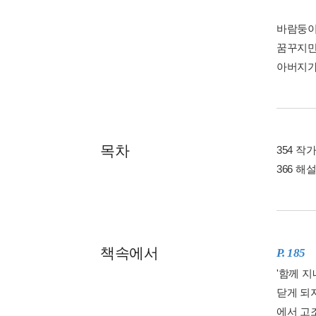
바람둥이
꿈꾸지만
아버지가
목차
354 작가
366 해설
책속에서
P. 185
'함께 
닫게 되
에서 고