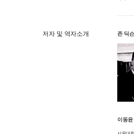
저자 및 역자소개
존 딕슨
이동윤
서울대학