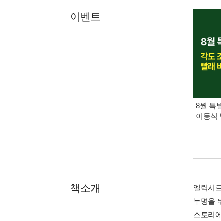
이벤트
8월 특
이동식 
책소개
엘릭시르
누명을 
스토리에