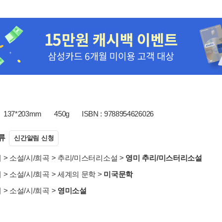
137*203mm
450g
ISBN : 9788954626026
류
신간알림 신청
서
>
소설/시/희곡
>
추리/미스터리소설
>
영미 추리/미스터리소설
서
>
소설/시/희곡
>
세계의 문학
>
미국문학
서
>
소설/시/희곡
>
영미소설