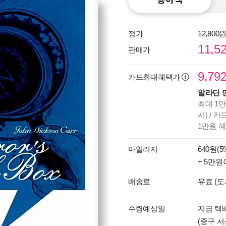
정가
12,800
11,5
판매가
9,79
카드최대혜택가
알라딘 
최대 1만
시) / 
1만원 
마일리지
640원(5
+ 5만원
배송료
유료 (도
수령예상일
지금 택배
(중구 서