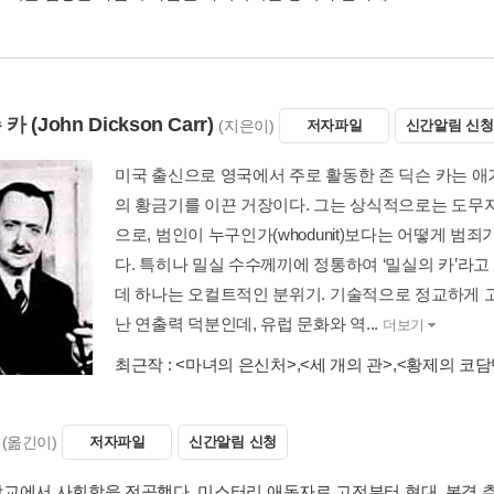
 카
(John Dickson Carr)
(지은이)
저자파일
신간알림 신청
미국 출신으로 영국에서 주로 활동한 존 딕슨 카는 애
의 황금기를 이끈 거장이다. 그는 상식적으로는 도무지
으로, 범인이 누구인가(whodunit)보다는 어떻게 범죄가
다. 특히나 밀실 수수께끼에 정통하여 ‘밀실의 카’라고
데 하나는 오컬트적인 분위기. 기술적으로 정교하게 
난 연출력 덕분인데, 유럽 문화와 역...
더보기
최근작 :
<마녀의 은신처>
,
<세 개의 관>
,
<황제의 코담
(옮긴이)
저자파일
신간알림 신청
교에서 사회학을 전공했다. 미스터리 애독자로 고전부터 현대, 본격 