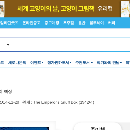
알라딘굿즈
온라인중고
중고매장
우주점
음반
블루레이
커피
서
스트
새로나온책
이벤트
정가인하도서
추천도서
작가와의 만남
북
리 책장
2014-11-28
원제 : The Emperor's Snuff Box (1942년)
종이책