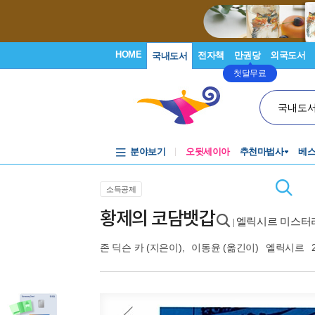
HOME
전자책
만권당
외국도서
국내도서
첫달무료
국내도
분야보기
오뒷세이아
추천마법사
베
소득공제
황제의 코담뱃갑
엘릭시르 미스터
|
존 딕슨 카
(지은이),
이동윤
(옮긴이)
엘릭시르