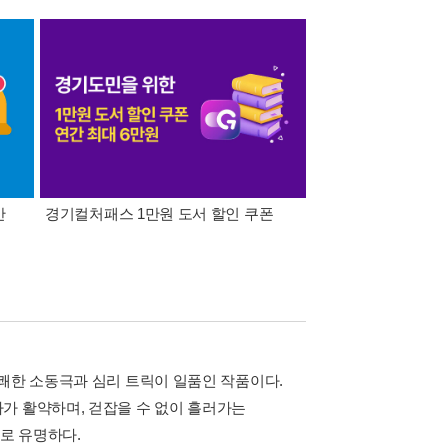
간
경기컬처패스 1만원 도서 할인 쿠폰
삼성카드가 쏜다! 알라
유쾌한 소동극과 심리 트릭이 일품인 작품이다.
가 활약하며, 걷잡을 수 없이 흘러가는
로 유명하다.