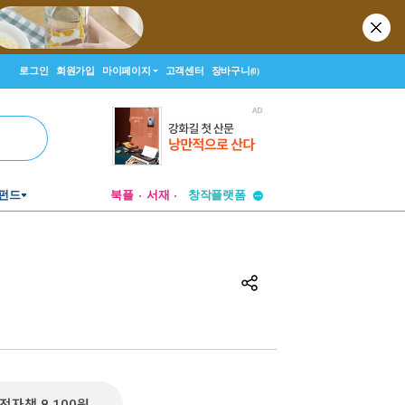
로그인
회원가입
마이페이지
고객센터
장바구니
(0)
펀드
북플
서재
투비컨티뉴드
창작플랫폼
투비컨티뉴드