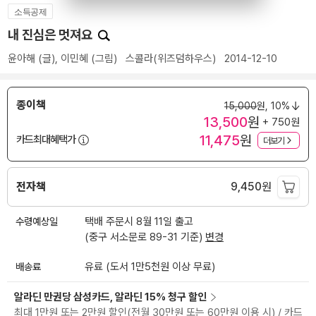
소득공제
내 진심은 멋져요
윤아해
(글),
이민혜
(그림)
스콜라(위즈덤하우스)
2014-12-10
종이책
15,000
원,
10%
13,500
원
+ 750원
11,475
원
카드최대혜택가
더보기
전자책
9,450
원
수령예상일
택배 주문시 8월 11일 출고
(중구 서소문로 89-31 기준)
변경
배송료
유료 (도서 1만5천원 이상 무료)
알라딘 만권당 삼성카드, 알라딘 15% 청구 할인
최대 1만원 또는 2만원 할인(전월 30만원 또는 60만원 이용 시) / 카드