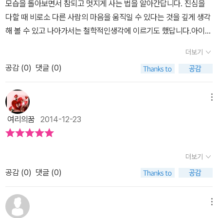
모습을 돌아보면서 참되고 멋지게 사는 법을 알아간답니다. 진심을
는 막내 양을 잃어버렸어요. 처음부터 꼼꼼하게 숫자를 잘 세었다면
속으로 맞장구를 치며 읽을지 모르겠습니다.엄마 입장에선 아~ 아이
다할 때 비로소 다른 사람의 마음을 움직일 수 있다는 것을 깊게 생각
좋았을텐데요. 주어진 일을 힘들지만 진심을 다하고 정성으로 대하면
가 그래서 그런 행동과 말을 하는구나~ 이해하는 기회가 되겠죠. 똘
해 볼 수 있고 나아가서는 철학적인생각에 이르기도 했답니다.​아이들
일의 즐거움을 조금씩 알아갈 수 있어요. 똘똘이는 아빠 엄마에게 잘
똘이는 양치기 대회를 준비하며 친구 진심이의 도움으로 많이 달라지
은 스스럼없이 거짓말을 하기도 하고 자기가 편한대로 생각하는 경향
보이고 싶어서 자신이 양을 잘 친다고 속이죠.무엇보다 자신에게 솔
더보기
게 되요.자신의 모습과 마음에 대해 솔직하게 이야기하고 진심을 다
이 있어 오해를 쉽게 하기도 합니다.거짓말이 나쁜것인지 인지하기도
직한 게 가장 중요해요. 자꾸 자신의 감정을 속이면 결국 자신을 속이
해 임하는 모습에모두에게 격려의 박수를 받게 되지요.진실하고 참되
공감 (
0
)
댓글 (0)
전에 거짓말이 나가기도 하고거짓말이 나쁜것인지 알면서도 자신의
는 결과가 생기고, 주변 사람들에게는 믿지 못하는 사람이 되지요. 신
게 살기, 자신을 포장하고 감추는 것보다 훨씬 멋지게 살아가는 거란
입장에서 유리하게 생각하여거짓말을 하기도 하지요.하지만 거짓말
뢰가 얼마나 중요한지를 알 수 있어요. 자신을 진심으로 대하면 다른
걸이 책을 읽은 아이들도 모두 느낄 수 있겠죠? 참되고 멋진 나를 만
은 진실을 덮지 못해요.거짓말은 유효기간이 길지 못하죠.그렇기에
메뉴
사람도, 양에게도 진심으로 대하는 방법을 배울 수 있겠지요. 자신의
들어 줄 진정성.하지만 이런 마음이나 태도에 관한 건 아이들에게 설
거짓말이 늘 앞서는 사람이라면 신뢰성을 얻기는 어렵습니다.솔직하
일을 미루고, 친구에게 상처를 주는 똘똘이의 모습이죠. 똘똘이는 친
여리의꿈
2014-12-23
명하기도 어렵고자칫 훈계로 끝나버리고 마는데, 이렇게 이야기를 통
지 못한 사람은 자꾸만 자기 자신을 꾸미고 포장하게 되고겁이 많은
구를 진심으로 대하지 않았어요. 자신은 편하게 낮잠을 자려고 진심
해 배울 수 있으니 참 좋은 것 같아요.아이들 뿐만 아니라 어른이 되어
데 용감한 척하는 사람은 진짜 자신의 모습을 들킬까 봐 조마조마하
이를 이용하지요. 진심이도 점차 똘똘이의 모습과 행동을 보고 마음
서도 마찬가지죠.자신의 모습과 상황을 솔직하게 이야기하지 못하고
지요.진실하지 못한 말과 행동은 나와 다른 사람의 관계를 망가뜨릴
더보기
에 상처를 받겠지요. 거짓말은 나와 다른사람의 관계를 망가뜨려요.
꾸미거나 거짓으로 부풀려 이야기하다 보면자기 자신은 물론 다른 이
뿐더러, 자신도 점점 더 외로워지게되는 결과를 가져오니진실함이 얼
똘똘이의 행동에 변화가 올까요? 자신의 느낌과 행동이 같아야 하
공감 (
0
)
댓글 (0)
들과의 관계도 결국 어긋나고 마는 것 같아요.어릴 때부터 내 자신에
마나 큰 힘을 가지고 있는지 아이들에게도 꼭 알려주고 가르쳐 주어
지요. 우리 마을 양치기 대회에서 똘똘이는 어떤 행동을 보여줄까요?
게 솔직해지고 진심을 담아 진정성 있게 살아가려 노력한다면아마 어
야 한다고 생각해요.더 나아가 진정성은 사람의 마음을 움직이게도
똘똘이 자신이 모습은 스스로가 만든다는 점을 우리 녀석도 똘똘이의
른이 된 그 아이는 정말 멋진 인생을 살아가고 있으리란 생각이 듭니
메뉴
합니다.이 진정성은 인성을 배우는 아이들에게는 기본 중에 기본으로
잘못된 행동을 보고 깨닫겠지요. 물론 어른인 엄마도 책을 읽으면서
당.저도 더 많이 노력해야겠어요.저 자신에게도 아이들에게도 진심으