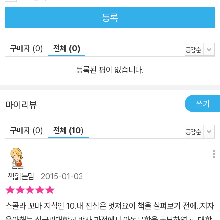
이나 새, 주인공이 그리는 그림, 일기장 등을 등장시켜, 3인칭 관찰자
등록
시점에서 본문의 중심 내용을 설명하거나 주된 줄거리의 이해를 돕게
한다. 이런 캐릭터들을 통해, 매 권의 주제에 맞는 지식만을 알려 주는
구매자 (0)
전체 (0)
것이 아니라 이야기를 읽는 재미도 함께 느낄 수 있다. 스콜라 꼬마지
식인은 사회, 문화, 환경, 인성, 경제 등 초등학교 1~2학년 교과서에
등록된 평이 없습니다.
나오는 내용 중에서 주제를 선별한 뒤, 그 주제에 맞는 적절한 이야기
와 그림을 넣어 후속 권을 붙여 나갈 계획이다.
쓰기
마이리뷰
구매자 (0)
전체 (10)
메뉴
책읽는맘
2015-01-03
스콜라 꼬마 지식인 10.내 진심은 멋져요이 책을 살펴보기 전에..저자
윤아해는 성균관대학교 박사 과정에서 아동문학을 공부하였고, 대학