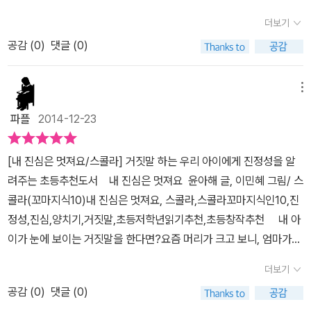
야기를 모티브로 만든 이 책....거짓말이라는 것이 나의 진정성을 얼마
못하는 모습이 참 안타까웠다.그에 반해 이름도 마음만큼 이쁜 진심
더보기
나 해치는지~나와 다른 사람과의 관계를 어떻게 망가뜨리는지~잘
이란 아이가 등장한다.항상 무엇인든 진심을 다해 위해주고 남 일을
공감 (
0
)
댓글 (0)
보여주고 있답니다. 무슨 일이든 대충하는 똘똘이는 부모님에게는 거
내 일처럼 마음을 써주는 친구..이런 친구에게 똘똘이는 자신의 상황
짓말로 자신이 얼마나 양을 잘 돌보는지 속입니다. 그리고 동네사람
을 이용해늘 자신의 일을 떠넘기기 일쑤이다.딸아이는 그런 똘똘이가
들과 친구 진심이에게는 늑대를 보지 못했는데도 보았다고 거짓말을
메뉴
너무 밉다면서매번 진심이는 마음을 다해 자신의 일처럼 봐주는데너
하죠.하지만 친구 진심이의 진심 어린 행동과 말을 통해 똘똘이는 다
무 똘똘이는 성의가 없다며 화를 낸다.옳지 못한 똘똘이의 행동들이
파플
2014-12-23
시 태어납니다. 진심을 다한다는 건 정말 멋진 일 같아요. 책 끝부분
어린 아이의 눈에도 그대로 전달되어 보이는 것이 맞았다.우리 아이
에 있는 '진정성이 있을 때와 없을 때, 어떻게 차이가 날까요?'너무 재
들이 친구를 사귀는데 있어서중요하게 생각되어지는 건서로에게 전
[내 진심은 멋져요/스콜라] 거짓말 하는 우리 아이에게 진정성을 알
미있게 읽었어요.아이에게 진정성이란 게 무언지 구체적으로 잘 알려
달되는 진심이 아닐까.마음에서 진정으로 우러나오는 행동이나 말은
려주는 초등추천도서 내 진심은 멋져요 윤아해 글, 이민혜 그림/ 스
줄 수 있는 예시들이어서 좋았어요. 어른들에게도 참 좋은 동화책이
상대방에게도 그대로 전달된다.더 어릴 수록 상대를 배려하고 위하는
콜라(꼬마지식10)내 진심은 멋져요, 스콜라,스콜라꼬마지식인10,진
라는 생각이 듭니다.
마음을 배워야 함을이 책에선 말해주고 있다.진정성 있는 어린이가
정성,진심,양치기,거짓말,초등저학년읽기추천,초등창작추천 내 아
되는 8가지 방법1. 진정성은 거짓 없이 솔직한 마음에서 시작돼요.2.
이가 눈에 보이는 거짓말을 한다면?요즘 머리가 크고 보니, 엄마가
느낌과 행동이 똑같아야 해요.3. 거짓말은 나와 다른 사람의 관계를
보이는 앞에서 눈에 보이는 거짓말을 일삼고 해요.자신에게 솔직해져
더보기
망가뜨려요.4. 친구를 이용하지 말고 진심으로 대해요.5. 무슨 일이
라,거짓말은 나쁜 것이다.거짓말은 자신을 속이는 것이다.라고 훈육
든 진심으로 열심히 해야 즐거움을 느낄 수 있어요.6. 나 자신에게, 다
공감 (
0
)
댓글 (0)
도 해보고, 되뇌이곤 하지만 가끔 아이가 하는 말에 속아 넘어가도 보
른 사람에게, 그리고 내가 맡은 일에 모두 정성을 다해야 해요.7. 어느