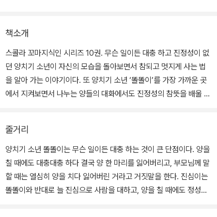
책소개
스콜라 꼬마지식인 시리즈 10권. 무슨 일이든 대충 하고 진정성이 없
던 양치기 소년이 자신의 모습을 돌아보면서 참되고 멋지게 사는 법
을 알아 가는 이야기이다. 또 양치기 소년 ‘똘똘이’를 가장 가까운 곳
에서 지켜보면서 나누는 양들의 대화에서도 진정성의 참뜻을 배울 수
있다. 대충대충 거짓말을 하며 살던 똘똘이가 참되고 올바르게 살기
위해 달라지는 과정 속에서 진정성의 중요성을 깨달을 수 있을 것이
줄거리
다.
양치기 소년 똘똘이는 무슨 일이든 대충 하는 것이 큰 단점이다. 양을
이 책은 <양치기 소년> 우화에서 보여 주는 거짓과 진실의 교훈에서
칠 때에도 대충대충 하다 결국 양 한 마리를 잃어버리고, 부모님께 말
한층 더 나아가 진심과 진정성에 대해 이야기한다. 양치기 소년 ‘똘똘
할 때는 열심히 양을 치다 잃어버린 거라고 거짓말을 한다. 진심이는
이’는 눈앞의 상황을 모면하기 위해 거짓말을 하고 친구를 이용하지
똘똘이와 반대로 늘 진심으로 사람을 대하고, 양을 칠 때에도 정성을
만, 똘똘이 친구 ‘진심이’는 매사 진심을 다하고 친구의 어려움을 그냥
다한다. 이런 대조적인 두 사람의 행동을 보고 양들은 진심이를 더 잘
지나치지 않는다. 이 둘의 대조적인 모습을 통해 진정성이 왜 필요하
따르게 된다. 양들은 똘똘이가 언제쯤 진심이처럼 진정성 있는 양치