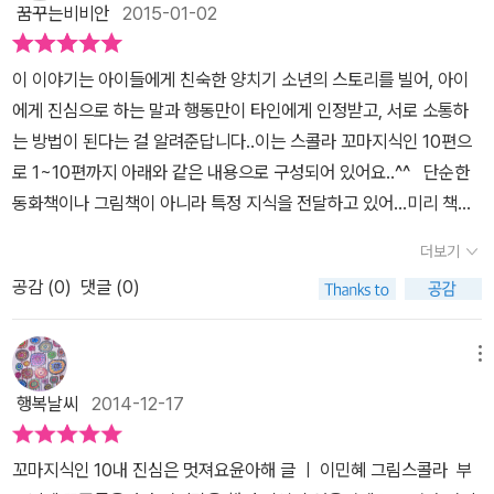
왜 진정성이 필요한지, 어떻게 해야 진성성 있는 자신을 만들 수 있을
꿈꾸는비비안
2015-01-02
배워야 할 것도 많구요. 아이들에게 어른들에게도 어떻게 진심을 보
로 대하는 노력~해야겠네요.
지책을 읽는 동안 생각이 정리가 될 것입니다.이렇기에 참 책이 가진
여주면 멋진 행동이 되는지 그 실천 방법을 알려주죠. 물론 읽고 변화
힘이 크다고 하는거 같아요. ^ ^스스로를 높여주는 이미지를 만들어
이 이야기는 아이들에게 친숙한 양치기 소년의 스토리를 빌어, 아이
는 우리 녀석의 몫이겠지요. 똘똘이가 변한것처럼 즐거운 기대를 해
주는 것은 부모도 아니고 형제 자매도 아닌 본인 스스로 인것을 책을
에게 진심으로 하는 말과 행동만이 타인에게 인정받고, 서로 소통하
보네요. 대충 하는 습관은 결국 자신에게 손해가 되는 행동이죠. 진정
통해 아이가 너무나 잘 배우는 계기가 된 거 같아요. ^ ^​
는 방법이 된다는 걸 알려준답니다..이는 스콜라 꼬마지식인 10편으
성이 있는 어린이가 되는 여덟 가지 방법1. 진정성은 거짓 없이 솔직
로 1~10편까지 아래와 같은 내용으로 구성되어 있어요..^^ 단순한
한 마음에서 시작돼요.2. 느낌과 행동이 똑같아야 해요.3. 거짓말은
동화책이나 그림책이 아니라 특정 지식을 전달하고 있어...미리 책내
나와 다른 사람의 관계를 망가뜨려요.4. 친구를 이용하지 말고 진심
용에 대한 설명을 해주고 있어요..이 이야기의 주제는' 진정성: 이랍니
으로 대해요.5. 무슨 일이든 진심으로 열심히 해야 즐거움을 느낄 수
더보기
다..^^ 똘똘이는 양치기 소년인데요..똘똘하기만 한 소년이예요.. 양도
있어요.6. 나 자신에게, 다른 사람에게, 그리고 내가 맡은 일에 모두
공감 (
0
)
댓글 (0)
치기 싫고, 꾀만 부리고 있어요..--> 대충대충 하는 일은 재미도 없고,
정성을 다해야 해요.7. 어느 날 갑자기 진정성을 갖출 수는 없어요.8.
일은 항상 재미있게. 열심히 해야 한다는 사실...이지요..이런 사실은
나는 내가 만들어 가는 거예요.서평은 스콜라 출판사의 책 지원을 무
아이들에게 다시 주지시키는 내용이예요.. 양 한마리를 잃고 간신히
료로 받아 솔직하고 재미있게 읽고 작성하였습니다.
메뉴
찾아서 집에 돌아갔는데..이를 물어보는 엄마아빠에게 똘똘이는 거짓
행복날씨
2014-12-17
말을 하지요..--> 솔직해야 함을 알려줍니다..^^ 거짓말을 하면 다른
사람과 관계를 나쁘게 만들고, 언젠가는 들통나게 되어있지요..절대
꼬마지식인 10내 진심은 멋져요윤아해 글 ㅣ 이민혜 그림스콜라 부
거짓말은 하지 않도록 교육시켜야 하겠지요~~ 거짓말은 뭘까요?사