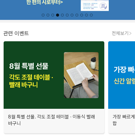
관련 이벤트
전체보기
8월 특별 선물. 각도 조절 테이블 · 이동식 빨래
가장 빠르게
바구니
합