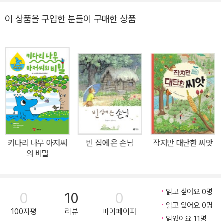
리즈의 열 번째 권으로, 무슨 일이든 대충 하고 진정성이 없던 양치기
이 상품을 구입한 분들이 구매한 상품
소년이 자신의 모습을 돌아보면서 참되고 멋지게 사는 법을 알아 가
는 이야기입니다. 또 양치기 소년 ‘똘똘이’를 가장 가까운 곳에서 지켜
보면서 나누는 양들의 대화에서도 진정성의 참뜻을 배울 수 있습니
다. 진심을 다하면 무엇이 달라질까? 진정성이 있는 사람과 없는 사
람의 차이를 알 수 있다! 다른 사람과 좋은 관계를 맺기 위해 꼭 필요
한 것이 있다. 바로 참되고 올바른 마음, ‘진정성’이다. 자신의 마음속
진심을 거짓 없이 전달하고, 무슨 일이든 정성을 다하는 진정성은 다
른 사람의 마음을 움직이게 한다. 이 책은 《양치기 소년》 우화에서 보
여 주는 거짓과 진실의 교훈에서 한층 더 나아가 진심과 진정성에 대
키다리 나무 아저씨
빈 집에 온 손님
작지만 대단한 씨앗
해 이야기한다. 양치기 소년 ‘똘똘이’는 눈앞의 상황을 모면하기 위해
의 비밀
거짓말을 하고 친구를 이용하지만, 똘똘이 친구 ‘진심이’는 매사 진심
을 다하고 친구의 어려움을 그냥 지나치지 않는다. 이 둘의 대조적인
모습을 통해 진정성이 왜 필요하고, 어떻게 해야 진정성 있는 자신을
읽고 싶어요 0명
0
10
0
만들 수 있는지 배울 수 있다. 이렇게 진정성이 있는 사람과 없는 사람
읽고 있어요 0명
100자평
리뷰
마이페이퍼
은 본문 속 양들도 알아본다. 똘똘이가 돌보는 양들은 똘똘이보다 그
읽었어요 11명