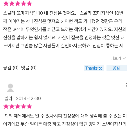
요.그 이야기도 옆에 보면 만화형식의 일러스트가 돋보입니다. 양치
식 정보책이라고 해요.초등 저학년 교과서에 등장하는 주제들을 다양
기 소년은 과연 깨닫게 될까요?상대방을 진심으로 대하고,자신의 행
스콜라 꼬마지식인 10 내 진심은 멋져요. 스콜라 꼬마지식인 10번
하게 다루고 있다고 합니다.앞에 잠깐 썼듯이 진정성에 관한 이야기
동과 말에 같아야 하고,솔직하게 표현하는 것!내 진심은 멋져요를 통
째 이야기는 <내 진심은 멋져요.> 이번 책도 기대했던 것만큼 우리
를 양치기 소년 똘똘이와 친구 진심이, 그리고 양들을 통해 알아보아
해서우리 아이가 읽으면서 깨닫게 되는 바가 있을거라 생각되네요.아
작은 녀석이 무엇인가를 깨닫고 느끼는 책읽기 시간이였지요. 자신의
요. 똑똑하고 영리하긴 한데 뭐든 대충하는 양치기 소년 똘똘이.뭐든
무리 잔소리해도,아무리 자기 자신이 깨닫지 않은 듯,쓰디 쓴 말도 들
진심을 말하기는 쉽지 않지요. 자신이 잘못을 인정하는 것은 멋진 태
건성건성 대충하네요. 요렇게 사이드면을 할애해서 만화 형식으로 다
어오지 않게 마련이지요. 진정성이 무엇인지를 곳곳에 숨겨진 보물
도이지만 그만큼 많은 사람들이 실천하지 못하죠. 진심이 통하는 세
루어야 할 내용들을 콕콕 짚어주고 있어요.우리 아이들도 하기 싫다
을 발견 할 수 있다는 사실.책을 읽으면서 깨닫고 내 자신에 솔직해지
상이 있다고 믿으면서 자라는 아이들은 멋진 성장과 변화를 느끼면서
고 지루하다고 대충 하거나 건성으로 하기 쉬운데,왜 그러면 안되는
더보기
기.스콜라 꼬마 지식인 초등 저학년 추천 도서!거짓말도 보여요~ 커
자라겠지요. 어른이 되면서 더 진심을 숨기면서 살아가는 것 같아요.
건지 알려주네요.대충하고 건성으로 할 때 어떤 결과가 오는지에 대
가는 우리 아이들에게 꼭 한번 쯤 읽어보라 권하고 싶은 책 한권이네
공감 (
0
)
댓글 (0)
어린이 책을 아이들과 함께 읽으면서 마음의 밭을 다시 가꾸는 느낌
해 알려주니까그냥 그러면 안돼라는 것보다 훨씬 이해하기도 쉽고 절
요.
이 들어서 행복하네요. 책 속의 주인공인 똘똘이는 양치기 소년이죠!
로 수긍이 되는 것 같아요. 똘똘이는 자신의 솔직한 마음보다 엄마 아
똑똑하고 영리하기 한데 무슨 일이든 대충 하는 게 문제랍니다. 양들
메뉴
빠에게 잘보이고 싶은 맘에 조금 다른 이야기를 하게 됩니다.우리 아
을 신경쓰지 않고 진심으로 양들을 대하지 않아요. 작은 녀석이 자신
이들도 흔히 그런 행동들을 많이 하죠.언제나 형아와 동생보다 더 잘
벨라
2014-12-30
도 가끔 대충 대충하는 모습이 있어서 그런지 살짝 부끄러워 하네요.
하고 싶고 엄마 아빠의 관심을 받고픈 둘째 녀석이 종종 그렇답니다.
자신의 잘못된 부분을 부끄러워 할 수 있다는 것은 변화 할 수 있다는
하지만, 솔직한 마음을 제대로 표현하지 못하면 그 마음과 아이의 상
책의 제목에서도 알 수 있다시피 진정성에 대해 생각해 볼 수 있는 이
신호죠. 그래서 이 책이 주는 의미가 더 커지겠구나! 생각이 들었어
황을 제대로 알기 어렵지요.나중에 더 안 좋은 상황을 마주할 수도 있
야기에요.무슨 일이든 대충 하고 진정성이 없던 양치기 소년이자신의
요. 어떤 일이든 똘똘이처럼 일을 대충 하면 재미가 없어요. 똘똘이
게 되고 말예요.아마 이 책을 접한 아이들은 어쩜!!! 내 얘기네~ 라고