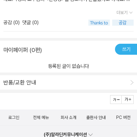
양들에 대화를 볼때마다 '진정성'이란 무엇인지 다시한번 꼭꼭 짚어
다. 하나하나 마음에 새기고 있으면 친구들과의 관계, 또는 스승과의
상을 살아가면서 가장 중요한 것이 인간관계지요.다른 사람과 좋은
주어 아이와 함께 더 깊이 생각해 보고 지나가는 기회가 되었던 것 같
더보기
관계를 올바로 정립하고 서로 진정성 있는 소통의 기회가 될거라고
관계를 맺기 위해 꼭 필요한 것이, 바로 참되고 올바른 마음, '진정
아요. 마지막엔 진정성 있는 '어린이가 되는 여덟까지 방법'이 나와있
생각합니다.. 아직 어린 유아에게는 다소 이해가 어려운 내용인데요..
공감 (
0
)
댓글 (0)
성'입니다. 자신의 마음속 진심을 거짓 없이 전달하고, 무슨 일이든 정
습니다. 살아가면서 사람들과 부딪히지 않고 혼자 살수는 없어요.사
유치원이나 초등정도의 아이들에게는 좋은 가르침을 줄수 있는 책이
성을 다하는 진정성이야말로 다른 사람의 마음을 움직이게 합니다.코
람을 대할 때 그사람이 '진정성'이 없다면 금방 느낄 수 있죠.내가 진
라고 생각합니다. 요즘 시대는 좋은 학교, 지식만으로 어필이 힘든 시
에서 방울이 나올 정도로 벌러덩 누워서 자고 있는 저 소년 좀 보세요.
심으로 다가가지 않으면 다른사람도 그렇지 않다는거.우리는 자신의
대지요..이는 기본이고, 이 외에 여러가지 능력들이 서포트 되어야만
쓰기
마이페이퍼 (0편)
양들은 돌보지 않고 건성으로 양을 치고 있네요.양들의 불만이 이만
기준에서만 생각하고 다른사람을 배려하지 않는 경우가 많아서로의
성공한 삶을 살수 있을 거라고 생각합니다. 그중 가장 중요한 인간관
저만이 아니네요.웹툰 형식으로 되어있어 색다른 구성이네요.칸만화
입장차이도 많이 느끼기도 합니다.가끔 아이가 어느 친구가 자기한테
계... 어릴때부터 진정성 있는 말과 언행이 습관화된다면,분명 후에 성
등록된 글이 없습니다
형식이라 아이가 재미있어 하네요.진정성이 있을 때와 없을 때, 어떻
신경을 쓰지 않는다고 말하거나 친구가 싫다고 할 때가 있어요.그럴
공하는 사람이 될 것이라고 확신합니다. 이를 위해서 내 아이에게 진
게 차이가 나는 지를 보여줍니다. 이 책은 우화 양치기소년에서 보여
때마다 네가 그 친구에게 어떻게 대했는지 다시한번 생각해 보게 합
정성을 가르쳐야 하겠습니다..그리고 이 책을 읽어줘야겠어요..많은
반품/교환 안내
주는 거짓과 진실의 교훈은 물론이고 더 나아가 진심과 진정성에 대
니다.책에는 그런 내용들이 아이들이 이해하고 받아들이기 쉽게 나와
도움이 되리라고 생각합니다.
해 이야기하고 있네요.솔직하고 꾸밈없는 모습은 다른 사람에게 신뢰
있어굳이 이야기를 하지않아도 책을 보고 많이 느낄 수 있을 것 같아
감을 주고, 친구를 진심으로 대하는 태도는 진정한 친구를 만들어 주
요. 앞으로 우리아이가 '진정성'의 참 뜻을 머리속에 기억하며사람들
죠. 무엇보다 참되고 멋진 자신을 만드는 것은 자기 자신이라는 것을
을 대할 수 있는 멋진 아이로 조금씩 다가가기를 바라보며 좋은 책 잘
로그인
전체 메뉴
회사 소개
출판사 안내
PC 버전
깨닫게 해주네요.우리 아이도 자라가면서 학교를 시작으로 사회생활
읽었습니다^^
을 해 가면서 이 깨달음을 잊지 않길 바랄께요.
(주)알라딘커뮤니케이션