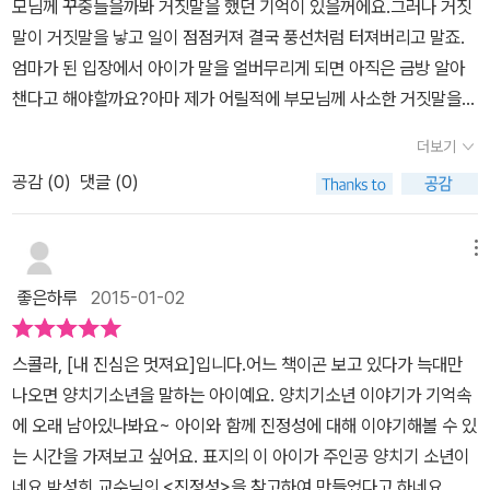
모님께 꾸중들을까봐 거짓말을 했던 기억이 있을꺼에요.그러나 거짓
실과 다르게 이야기 하는 건데요..자신의 느낌을 솔직히 얘기하고, 이
말이 거짓말을 낳고 일이 점점커져 결국 풍선처럼 터져버리고 말죠.
에 맞는 행동을 해야 한답니다..이게 바로 언행일치지요.. 지금까지
엄마가 된 입장에서 아이가 말을 얼버무리게 되면 아직은 금방 알아
잘못해왔다 하더라도.지금부터 잘못을 바로 잡으면 되는 거랍니다..
챈다고 해야할까요?아마 제가 어릴적에 부모님께 사소한 거짓말을
항상 실수는 할수 있지만 이를 바로잡으면 올바른 아이로 성장할수
하고 꾸중을 듣지 않았다면 아마 아시고도 그냥 넘어가 주셨던 것 같
있어요~~ 이런 진정성 있는 마음으로 친구를 대하면그 친구는 진정
더보기
다는 생각에 부끄러워 집니다. 똘똘이는 영리한 양치기 소년이지만
한 친구가 되는 거예요..자신의 마음과 같이 얘기하고, 또 그렇게 행동
공감 (
0
)
댓글 (0)
무슨일이든 대충합니다.양을 대충 돌보다가 결국엔 양을 한마리 잃어
하고~~ 진정한 친구...만들기...참 쉽죠? 똘똘이에 비해 진정성 있는
버려 찾다가 다치고 집에 늦게가죠.부모님께서 똘똘이를 보시고 무슨
친구..진심이가 등장해요..진심이의 등장으로 똘똘이의 잘못된 부분
일이 있었는지 물어보자 양을 잘 돌보고 있었는데 한마리가 냇가에
메뉴
이 비교되면서 쉽게 와닿는답니다..아이에게 더 쉽게 이해시키기 위
빠져 구해오느라 늦었다고 거짓말을 합니다.부모님께서는 그런 똘똘
한 수단이 바로, 진심이의 존재지요.. 나 자신에게도 진정성이 있어야
좋은하루
2015-01-02
이를 걱정하시고 똘똘이는 부모님께 잘보이기위해 또 거짓말을 합니
하지만, 남에게도 진정성 있는 태도로 대해줘야 합니다.그래야 바른
다.똘똘이는 동네사람들과 같은 양치기 친구인 진심이 에게도 거짓말
삶을 살수 있지요.. 진정성이 있는 상황과 없는 상황..쉽게 풀어서 어
스콜라, [내 진심은 멋져요]입니다.어느 책이곤 보고 있다가 늑대만
을 하고 양을 대신 보게끔 이용하죠.그러나 거짓말을 오래 못간다는
떻게 결과차이가 있는지..알아보아요..예시를 들어 설명해주니까. 머
나오면 양치기소년을 말하는 아이예요. 양치기소년 이야기가 기억속
거-'양치기 대회'를 계기로 똘똘이는 정신을 차리고 진심이의 도움으
리에 쏙쏙~ 들어오지요..^^ 앞으로 똘똘이는 느끼는 바가 컸을 겁니
에 오래 남아있나봐요~ 아이와 함께 진정성에 대해 이야기해볼 수 있
로 진심을 다하는 어린이가 되었답니다. 내용 중간중간 아이들이 한
다..앞으로는 좀더 바르고 진실된 삶을 살수 있게 되겠지요~~ 여기
는 시간을 가져보고 싶어요. 표지의 이 아이가 주인공 양치기 소년이
번쯤 생각을 집고 넘어갈 수 있게 만화형식으로 나와있어요.만화의
서는 마지막으로, 진정성 있는 어린이가 되는 8가지 방법을 소개합니
네요.박성희 교수님의 <진정성>을 참고하여 만들었다고 하네요. 세