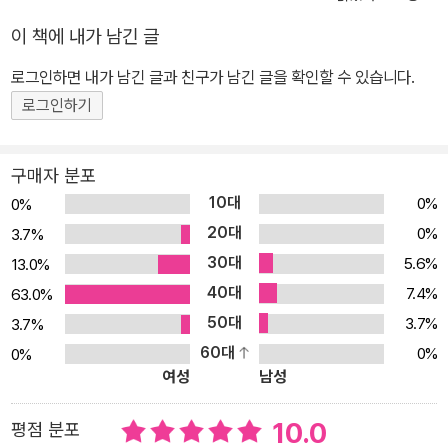
들에게 정성을 다해 노래를 불러 주고 친절하게 대하는 진심이를 더
이 책에 내가 남긴 글
잘 따른다. 또 양들은 똘똘이와 진심이의 태도를 비교하며 똘똘이가
로그인하면 내가 남긴 글과 친구가 남긴 글을 확인할 수 있습니다.
어떻게 해야 자신에게 부끄럽지 않고 참되게 살 수 있는지 방법을 제
시한다. 대충대충 거짓말을 하며 살던 똘똘이가 참되고 올바르게 살
로그인하기
기 위해 달라지는 과정 속에서 진정성의 중요성을 깨달을 수 있을 것
이다. 양치기 소년 ‘똘똘이’의 참되고 멋지게 살아가기! 《이솝 우화》
구매자 분포
중 한 편인 ‘양치기 소년’은 주인공이 심심해서 “늑대가 나타났다!”고
10대
0%
0%
거짓말을 한다. 한 번 거짓말로 시작된 장난은 세 번에 걸쳐 이어지고,
20대
0%
3.7%
이윽고 동네 주민들은 아무도 양치기 소년의 말을 믿지 않는다. 이 책
30대
5.6%
13.0%
의 주인공 ‘똘똘이’도 양치기 소년이다. 똘똘이도 우화에서처럼 “늑대
40대
7.4%
63.0%
가 나타났다!”고 거짓말을 하지만, 심심해서 장난으로 한 건 아니다.
50대
3.7%
3.7%
진짜 늑대를 본 것처럼 생각됐기 때문에 사람들에게 말한 것인데, 사
60대
0%
0%
람들에게 말하는 과정이 문제였다. 확실히 보지도 않은 상태에서 확
여성
남성
실하게 봤다고 말한 것, 자신의 상상만으로 엄청 큰 늑대라고 부풀린
것, 또 자신이 늑대를 물리칠 수 있었다고 허황되게 말한 것들이다. 이
10.0
평점 분포
런 말들은 다른 사람에게 거짓말을 한 것에서 더 나아가 과장되고 헛