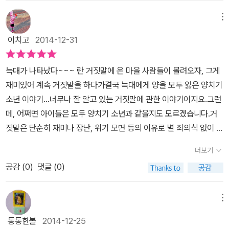
고,윽박도 질러보지만 요즘 거짓말이 일삼습니다.어찌 하면 좋을까
날 갑자기 진정성을 갖출 수는 없어요.8. 나는 내가 만들어 가는 거예
고민하던 찰나에,딱 우리 아이에게 거짓말은 이런 것이다라는 본보기
메뉴
요.- 책 중에서 -똘똘이에겐 그런 좋은 진심이라는 친구가 있어서 참
를 알려주는 책 한권을 만났어요. 우리가 알고 있는 양치기 소년 이야
이치고
2014-12-31
다행이란 생각이 든다.자신의 행동과 말이 눈덩이처럼 커진 거짓말
기 알고 계시지요?양치기 소년 이야기를 패러디한 진정성이 무엇인
속에 갖혀진정성을 잃어버린다면 그보다 불행한 일이 있겠는가.그런
지를 알려주는 동화네요.양치기 소년이 빈둥빈둥 거리면서 놀다가,자
늑대가 나타났다~~~ 란 거짓말에 온 마을 사람들이 몰려오자, 그게
똘똘이의 행동들을 보면서우리 아이들은 똘똘이의 잘못을 깨닫고마
신이 꾀를 내어 사람들에게 거짓말을 하는 것을 동화를 통해서 접해
재미있어 계속 거짓말을 하다가결국 늑대에게 양을 모두 잃은 양치기
치 내 일처럼 무엇이 옳고 바른지를 판단하는 기준이 되는좋은 본보
보셨죠?내 진심에 나오는 양치기 소년 똘똘이도어슬렁어슬렁 양치기
소년 이야기.​..너무나 잘 알고 있는 거짓말에 관한 이야기이지요.그런
기가 되는 책이 아닌가 생각이 든다.아이들의 눈높이에서 이야기를
일을 대충 하면서 양들도 다 아는 사실이랍니다. 이처럼 눈에 보이
데, 어쩌면 아이들은 모두 양치기 소년과 같을지도 모르겠습니다.거
맞춤으로 풀어나가면서딸아이가 좋아하는 아기자기한 일러스트들이
는 거짓말을 일삼는 똘똘이 양치기 소년.자신이 빈둥거리다 양을 잃
짓말은 단순히 재미나 장난, 위기 모면 등의 이유로 별 죄의식 없이 하
눈을 즐겁게 하는 책이었다.가치관 형성에 있어서 가장 중요한 시기
어버려 늦어져 어둑하다 집에 들어갔는데걱정하는 부모님께는 자신
게 되는거죠.뻔히 보이는 데도 누가했니? 란 질문에 천연덕스럽게 오
의 우리 아이들에게꼭 추천해주고 싶은 책이라 말하고 싶다.그동안
이 유리한 방향으로 눈에 보이는 거짓말을 하지요. 양을 잃어버린게
더보기
빠라고 답하는 3살 꼬맹이처럼요 ^^하지만 아이들이 커가면서 거짓
내 행동과 말에 있어서 똘똘이와 같은 점은 없었는지 생각해보고진심
아닌 양이 냇가에 빠져서 구해주다가 늦었대나 뭐래나? ㅋㅋ 자신에
공감 (
0
)
댓글 (0)
말은 꼭 잡아주어야 할 행동임에 분명합니다.남을 속이거나 자신을
이와 같은 좋은 마음과 말이 일치하는 참된 나는 어떤 모습일지 서로
게 가장 솔직한게 중요한데,자신이 유리한 방향으로 말하면 되는 줄
변명하기 위한 거짓말 말고도 참 다양한 상황들이 있을텐데..조금 더
이야기해보는 좋은 시간을 가졌다.​
아는 똘똘이. 똘똘이의 거짓말은 친구 진심이에게도 자신이 유리한
범위를 넓혀 진정성과 진심에 대한 이야기를 담고 있는 책을만나게
메뉴
방향으로 이야기 해요.늑대가 나타나서 무섭다나 뭐래나?거짓말은
되었네요. 스콜라의 꼬마지식인 시리즈 중 10번째 책입니다.꼬마지
나와 다른 살마의 관계를 망가뜨리는 아주 나쁜 자신만의 이기심이지
통통한볼
2014-12-25
식인은 아이가 알아야 할 기본 지식을 그림과 함께 배우는 저학년 지