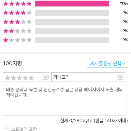
100%
되고 진심이 담겨 있지 않다. 더욱이 똘똘이는 양을 돌보는 일이 재미
0%
없고 지루해서 친구 ‘진심이’에게 자기 양들을 맡긴다. 친구를 진심으
0%
로 대하지 않고 자신의 편의를 위해 이용한다면 진정한 친구를 만들
수 없고, 진실한 사람은 언제든, 누구나 좋아한다는 사실을 알려 준다.
0%
양치기 소년 ‘똘똘이’가 참되고 멋지게 살아가기로 결심하게 된 것은,
0%
진정성 있는 진심이의 행동이 자신의 행동과 너무 다르다는 것을 어
느 순간 깨닫게 되기 때문이다. 진심이는 그런 똘똘이의 마음을 알고
100자평
게시물 운영 원칙
똘똘이가 진정성 있는 양치기로 거듭날 수 있도록 도와준다. 어린이
의 호기심을 채워 주는 저학년 지식 그림책, 스콜라 꼬마지식인 시리
카테고리
즈 유아 그림책에 익숙한 어린이들이 초등학교에 들어가서 갑자기 글
이 많은 동화나 정보책을 접하게 되면 부담스럽기 마련이다. ‘스콜라
꼬마지식인’은 이런 어린이들을 위해 만들어진 그림과 구성이 다채로
운 지식 그림책이다. 유아 그림책처럼 장면마다 그림이 꽉꽉 들어차
있지만, 초등학교 저학년 수준의 정보량이 담겨 있다. 이 시리즈의 전
현재
0
/280byte (한글 140자 이내)
반적인 특징은, 각 권마다 핵심 주제를 코믹하고 흥미롭게 풀어가는
역할을 하는 중심 캐릭터를 동물이나 사물로 정했다는 것이다. 고양
스포일러 포함