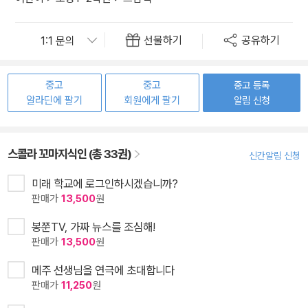
선물하기
공유하기
중고
중고
중고 등록
알라딘에 팔기
회원에게 팔기
알림 신청
스콜라 꼬마지식인 (총 33권)
신간알림 신청
미래 학교에 로그인하시겠습니까?
판매가
13,500
원
봉쭌TV, 가짜 뉴스를 조심해!
판매가
13,500
원
메주 선생님을 연극에 초대합니다
판매가
11,250
원