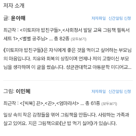
저자 소개
고, 어떻게 해야 진정성 있는 자신을 만들 수 있는지 배울 수 있다.
기가 될지 서로 대화하면서 진정성이 무엇인지 알려 준다. 한편, 똘똘
이는 진심이를 통해 진정성에 대해 하나씩 알아가고 달라지는 모습을
글:
윤아해
저자파일
신간알림 신청
이렇게 진정성이 있는 사람과 없는 사람은 본문 속 양들도 알아본다.
보인다.
최근작 :
<미토피아 밥친구들>
,
<사회정서 발달 교육 그림책 필독서
똘똘이가 돌보는 양들은 똘똘이보다 그들에게 정성을 다해 노래를 불
세트 1>
,
<별별 공주님>
… 총 82종
(모두보기)
러 주고 친절하게 대하는 진심이를 더 잘 따른다. 또 양들은 똘똘이와
진심이의 태도를 비교하며 똘똘이가 어떻게 해야 자신에게 부끄럽지
《미토피아 밥친구들》은 자식에게 좋은 것을 먹이고 싶어하는 부모님
않고 참되게 살 수 있는지 방법을 제시한다.
의 마음입니다. 치유와 회복의 상징이며 언제나 저의 고향이신 부모
님을 생각하며 이 글을 썼습니다. 성균관대학교 아동문학 미디어교육
박사과정에서 공부하였고, 쓴 책으로는 《문 밖에 사자가 있다》, 《나
는 그냥 나입니다》 등이 있습니다.
그림:
이민혜
저자파일
신간알림 신청
최근작 :
<[빅북] 끈>
,
<끈>
,
<엄마라서>
… 총 61종
(모두보기)
일상 속의 작은 감정들을 엮어 그림책을 만듭니다. 사랑하는 가족과
살고 있어요. 지은 그림책으로《난 밥 먹기 싫어》가 있습니다.