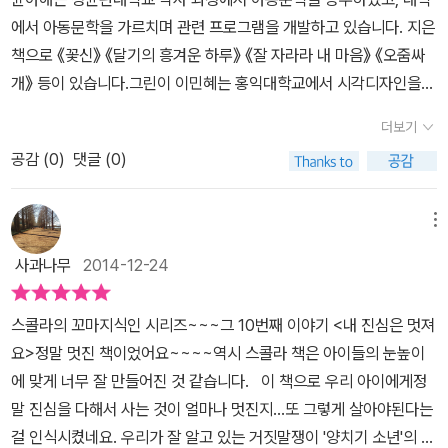
에서 아동문학을 가르치며 관련 프로그램을 개발하고 있습니다. 지은
책으로 《꽃신》 《달기의 흥겨운 하루》 《잘 자라라 내 마음》 《오줌싸
개》 등이 있습니다.그린이 이민혜는 홍익대학교에서 시각디자인을
공부한 뒤 일러스트레이터로 활동하고 있습니다. 쓰고 그린 책으로는
더보기
《난 밥 먹기 싫어》가 있고, 그린 책으로는 《지퍼가 고장 났다!》 《내
공감 (
0
)
댓글 (0)
맘대로 할래》 《화가 둥! 둥! 둥!》 《치카치카 양치질 안 할래》 《얼렁뚱
땅 아가씨》 등이 있습니다.​[인터넷 교보문고 제공] ​​ 스콜라 꼬마지식
인 시리즈 10번째'내 진심은 멋져요' 라는 정말 멋진 책을 만나게 되
메뉴
었다.가슴에 뜨거운 하트 모양의 따스한 마음이 느껴지는표지의 그림
사과나무
2014-12-24
이 인상적인데 어떤 내용을 담고 있을지 궁금했다.아이와 설레는 마
음으로 책을 펼쳤다. 주인공 똘똘이는 양치기 소년이다.여기서 뭔가
스콜라의 꼬마지식인 시리즈~~~그 10번째 이야기 <내 진심은 멋져
익숙한 스토리가 전개되지 않을까란 생각이 들면서웬지 우리에게 잘
요>정말 멋진 책이었어요~~~~역시 스콜라 책은 아이들의 눈높이
알려진 양치기 소년..이 책의 전개가 그렇게 펼쳐질거란 예상을 하며
에 맞게 너무 잘 만들어진 것 같습니다. 이 책으로 우리 아이에게정
책을 살펴보니 똘똘이 역시 진정성이 없는 거짓말쟁이였다.부모님에
말 진심을 다해서 사는 것이 얼마나 멋진지...또 그렇게 살아야된다는
게 솔직하게 이야기 하지 않고대강 대강 일하면서 거짓말하는 일이
걸 인식시켰네요. 우리가 잘 알고 있는 거짓말쟁이 '양치기 소년'의 이
반복되고자신이 거짓말하는 행동이 왜 잘못되었는지 조차 생각하지