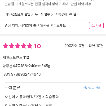
발급월 +1개월까지는 전월 실적이 없어도 최대 1만원 혜택 제공
카드/간편결제 할인
무이자 할부
소득공제 610원
관심 저자, 시리즈의 출간 알림을 받아보세요
신청
10
100자평 0편
리뷰 10편
세일즈포인트
112
양장본
44쪽
186*240mm
345g
ISBN 9788962474640
주제분류
신간알림 신청
어린이
>
동화/명작/고전
>
학습동화
어린이
>
초등1~2학년
>
그림책