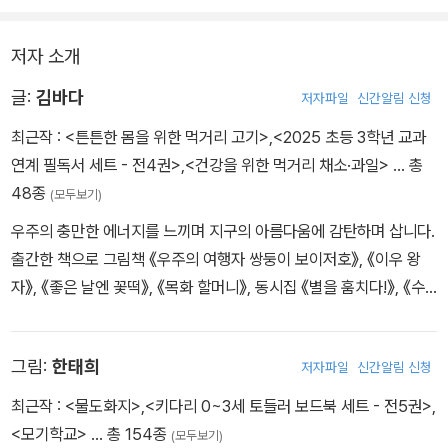
백로 등의 먹이사슬에 대해 알게 된다. 또 벼멸구가 날아들어 천연 농
약을 치고, 추수 무렵 허수아비를 만들면서 쌀밥 한 그릇을 만들기까
저자 소개
지 논 친구들과 사람들의 정성이 얼마나 많이 들어갔는지 깨닫게 된
다.
글:
김바다
저자파일
신간알림 신청
최근작 :
<튼튼한 몸을 위한 먹거리 고기>
,
<2025 초등 3학년 교과
연계 필독서 세트 - 전4권>
,
<건강을 위한 먹거리 채소·과일>
… 총
48종
(모두보기)
우주의 충만한 에너지를 느끼며 지구의 아름다움에 감탄하며 삽니다.
출간한 책으로 그림책 《우주의 여행자 쌍둥이 보이저호》, 《이우 왕
자》, 《좋은 날엔 꽃떡》, 《목화 할머니》, 동시집 《별을 훔치다!》, 《수
달을 평화 대사로 임명합니다》, 《로봇 동생》, 《수리수리 요술 텃밭》,
《안녕 남극!》, 《소똥 경단이 최고야!》, 창작동화 《돈돈 왕국의 비밀》,
그림:
한태희
저자파일
신간알림 신청
《가족을 지켜라!》, 《지구를 지키는 가족》, 《시간 먹는 시먹깨비》, 지
식정보책 《건강을 위한 먹거리 채소·과일》, 《생존을 위한 먹거리 식
최근작 :
<물도화지>
,
<키다리 0~3세 토들러 보드북 세트 - 전5권>
,
량》, 《우리는 지구별에 어떻게 왔을까?》, 《햇빛은 얼마일까?》, 《쌀
<모기학교>
… 총 154종
(모두보기)