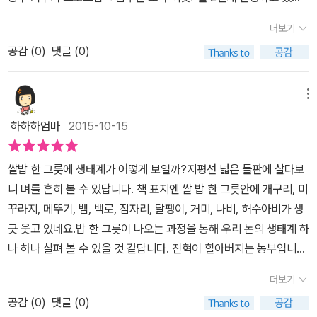
고맙단 인사를 전했어요.눈을 뜨자 밥상 주위에 논 친구들이 몰려와
니다지은책으로 < 수리수리 요술 텃밭>, <소똥 경단이 최고야!>, <
상을 지켜볼 수 있는 알찬 시간을 보냈답니다. 생태계를 통해 논 친구
있었어요.백로, 뱀, 개구리, 미꾸라지, 왕잠자리, 거미, 메뚜기..진혁이
더보기
안녕 남극><지구를 지키는 가족>, <시간 먹는 시먹깨비>, <우리 집
들의 먹고 먹히는 관계를 공부해 볼 수 있는 시간이 책 한 권을 통해서
는 논친구들과 사이좋게 밥을 나누어 먹었어요.모내기하던날. 진혁이
공감 (
0
)
댓글 (0)
에 논밭이 있어요> 등이 있네요​ ​♡ ~ 그린이 : 한태희~ 1997년 첫
논 친구들에 대해서도 알게 되고, 서로 먹고 먹히는 관계, 도움을 주는
는 개구리 알과 도롱뇽 알을 처음 만났어요.개구리알은 포도알같이,
번째 개인전 <동화 속으로의 여행>을 열었고요.창작 그림책을 작을
관계,꽤 많은 정보들이 담겨 있는 알찬 책이예요.
도롱뇽알은 투명한 순대같았지요.할아버지는 옛날에 영양을 보충하
하면서 도서관이나 학교에서 아이들과 그림 수업을 하고 있네요.그린
메뉴
려고 도롱뇽알을 후루룩 삼켰대요. 진혁이는 할아버지 말이 믿어지지
책으로 <손바닥 동물원>, <휘리리후 휘리리후 >, <그림 그리는 새>,
않았어요.이앙기가 줄을 맞추어 모내기를 하고 이앙기가 빼먹고 지나
하하하엄마
2015-10-15
<높이높이 날 거야>, < 가은이의 배꼽인사>, <우리 땅 기차 여행>등
간 자리에 아빠와 진혁이는 손으로 모를 심었어요.모내기를 마치자
이 있네요 ♡~ 스콜라 출판사입니다 ~ ♡ ​ 진혁이 할아버지가
논 친구들이 많이 찾아왔어요.어른 벼들은 새로운 논친구들을 보고
쌀밥 한 그릇에 생태계가 어떻게 보일까?지평선 넓은 들판에 살다보
보내주신 쌀 현미와 백미를 보면서..보성에서 부모님의이 보내주신
좋아했지요.물맴이,풍년새우애벌레,송사리,실잠자리애벌레,물방개,
니 벼를 흔히 볼 수 있답니다. 책 표지엔 쌀 밥 한 그릇안에 개구리, 미
쌀이 생각이 나서 공감이 더 가네요.진혁 할아버지의 다정한 편지를
물벼룩,소금쟁이.개구리,미꾸라지,물장군..등논친구들의 잔치를 열었
꾸라지, 메뚜기, 뱀, 백로, 잠자리, 달팽이, 거미, 나비, 허수아비가 생
보니 ...시골 부모님께 쌀과 김치 잘 받았다는 감사의 편지를 드려야
어요. 잠자리 애벌레들은 잠자리가 되었고, 올챙이도 개구리가 되었
긋 웃고 있네요.밥 한 그릇이 나오는 과정을 통해 우리 논의 생태계 하
되겠네요~!백미와 쌀눈이 살아있는 현미를 섞어 먹으면 영양이 더 있
지요.그런데 갑자기 모두들 몸을 숨겼어요. 오리가 나타났기 때문이
나 하나 살펴 볼 수 있을 것 같답니다. 진혁이 할아버지는 농부입니다.
겠죠~!이른봄부터 늦은 가을까지 자연과 생태계가 활발히벼를 자라
에요.이번에는 사사삭 스르륵 물뱀이 미끄러지듯 논으로 들어와서 개
진혁이에게 현미와 백미를 보내주시네요.그리고 밥 상 앞에서 밥을
게 하고 농부들의 땀과 정성으로 우리 밥상까지 와서 맛있는 밥이 되
더보기
구리를 잡아먹었어요.개구리를 잡아먹은 물뱀을 이번에는 백로가 잡
먹을 수 있도록 도와준 하늘과 , 땅, 바람할아버지, 할머니께 감사의
는 과정을 잘 설명해 주고 있네요요즘은 제초제와 농약이 많이 사용
아먹고 날아가 버렸어요.뱀속의 개구리도 함께 날아가버렸어요.건너
공감 (
0
)
댓글 (0)
인사를 합니다. 늘 아이들과 식사 시간이 되면 밥이 되려면 어떤 시간
되고 있지만가끔은 우렁이, 오리, 자연환경으로 농사를 짓는 곳이 있