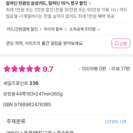
알라딘 만권당 삼성카드, 알라딘 15% 청구 할인
최대 1만원 또는 2만원 할인(전월 30만원 또는 60만원 이용 시) / 카드
발급월 +1개월까지는 전월 실적이 없어도 최대 1만원 혜택 제공
카드/간편결제 할인
무이자 할부
소득공제 610원
관심 저자, 시리즈의 출간 알림을 받아보세요
신청
9.7
100자평 0편
리뷰 17편
세일즈포인트
236
양장본
44쪽
193*247mm
365g
ISBN 9788962476385
주제분류
신간알림 신청
어린이
>
동화/명작/고전
>
학습동화