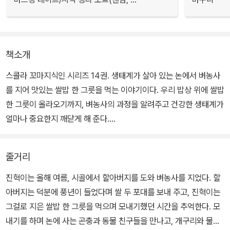
책소개
스콜라 꼬마지식인 시리즈 14권. 생태계가 살아 있는 논에서 벼농사
를 지어 맛있는 쌀밥 한 그릇을 먹는 이야기이다. 우리 밥상 위에 쌀밥
한 그릇이 올라오기까지, 벼농사의 과정을 알려주고 건강한 생태계가
얼마나 중요한지 깨닫게 해 준다.
이 책에서는 활발한 논 생태계가 벼농사를 짓는 과정에 어떤 영향을
줄거리
미치는지 알려 주고, 개구리, 물뱀, 백로 등 논 친구들의 먹고 먹히는
관계를 세세한 묘사를 통해 보여 준다. 우리가 쌀밥 한 그릇을 먹기까
진혁이는 올해 여름, 시골에서 할아버지를 도와 벼농사를 지었다. 할
지 건강한 생태계가 얼마나 중요한 역할을 하는지 생각해 볼 수 있다.
아버지는 덕분에 풍년이 들었다며 쌀 두 포대를 보내 주고, 진혁이는
그걸로 지은 쌀밥 한 그릇을 먹으며 모내기했던 시간을 추억한다. 모
내기를 하며 논에 사는 곤충과 동물 친구들을 만나고, 개구리와 물뱀,