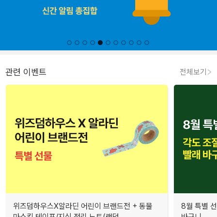
관련 이벤트
전체보기
위즈덤하우스X알라딘 어린이 브랜드전 + 동물
8월 특별 선
마스킹 테이프/지식 정리 노트(랜덤, ...
바구니