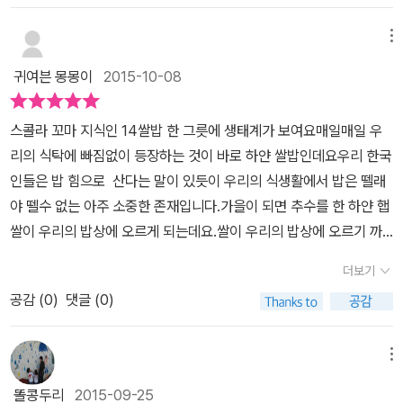
편 논에는 논두렁에 그물이 쳐 있고 청둥오리들이 벼논에서 헤엄치며
과 노력이 들어야 하는지 알려주는데... 아무래도 엄마의 이야기보다
더군요~!미꾸라지, 물벼룩, 물방개, 송사리, 물맴이, 개구리,, 물장군,
풀을 뜯고 있어요.청둥오리들은 흙탕물을 일으켜 풀이 못자라게 하
는 진혁이의 이야기를 통해 더 쉽게 이해할 수 있답니다. 그런데... 진
메뉴
왕잠자리, 풍년새우 애벌레, 소금쟁이등 다양한 곤충과 벌레들이서로
고, 해충도 잡아먹으며 사람 대신 벼농사를 짓고 있었어요.오리떼가
혁이 밥상에 함께 식사하는 친구들이 있어요.바로 메뚜기, 잠자리, 뱀,
먹이 사슬이 되어 공존하고 있고요~!자연을 이롭게 하며 사람들에게
귀여븐 몽몽이
2015-10-08
벼논을 지나갈때마다 벼들은 쑥쑥자라고 오리가 눈 똥은 벼에게 영양
거미, 개구리, 미꾸라지, 백로의 즐거운 식사 시간!!그동안 쌀이 나오
이로움을 안겨 주네요~! 예쁜 허수아비와 벼속에서 자라는 곤충들
분을주었어요.어느날 태풍이 불어왔는데 태풍에 실려서 벼멸구들어
도록 도와준 친구들이라 아주 맛나게 식사를 하네요.진혁이의 모내기
을 보면서 신기해 하며 즐거워 하는 두 아이들입니다~!추석에 시골
스콜라 꼬마 지식인 14쌀밥 한 그릇에 생태계가 보여요매일매일 우
엄청 날아왔어요.아빠는 천연농약을 뿌리셨고 논친구들도 출동했어
하던 날 보았던 개구리알, 도롱뇽알을 통해 한살이를 배웠답니다.특
부모님댁에 가서 논을 둘러 보며 노랗게 익어가는벼들을 보면서 햇님
리의 식탁에 빠짐없이 등장하는 것이 바로 하얀 쌀밥인데요우리 한국
요. 벼멸구들의 천적인 늑대거미,실잠자리,왕잠자리들이 벼멸구를 쫓
히 논 친구들을 보며 아이들이 어찌나 흥분하던지요.그중에 소금쟁이
과 물과 땅의 영양을 먹고 저렇게 잘 자라서 가을에 추수를 하고, 말리
인들은 밥 힘으로 산다는 말이 있듯이 우리의 식생활에서 밥은 뗄래
아다녔고,미꾸라지,송사리,개구리도 닥치는대로 벼멸구를 잡았어요.
는 아이들이 흉내까지 내며 소금쟁이를 보았다고 알려주었어요. 또
고, 껍질을 벗기면 우리 밥상에 올라오는 쌀이 된다는 것을 알려 주었
야 뗄수 없는 아주 소중한 존재입니다.가을이 되면 추수를 한 하얀 햅
벼들이 누렇게 익어갈때 쯤 참새들이 몰려와 벼 이삭을 따먹어서 진
잠자리를 통해 벼를 어떻게 도와주는지 배울 수도 있었고요.논 친구
지요~!지금 시골은 연세 드신 분들이 많고 젊은 사람이 부족하고요농
쌀이 우리의 밥상에 오르게 되는데요.쌀이 우리의 밥상에 오르기 까
혁이와 아빠는 허수아비를 만들어 참새를 쫓았어요.논친구들도 할일
들의 먹고 먹히는 관계가 바로 생태계의 한 모습이라 볼 수 있어요.풍
사를 짓는 사람들이 점점 줄어서 미래가 점점 걱정이 되더라고요 우
지 어떤 일들이 일어나는지 이 책을 통해서 알아볼 수 있습니다.우리
을 다 마치고 땅속으로 들어가기도 하고 겨울잠을 자기도 하고 새들
년새우를 미꾸라지가 미꾸라지를 오리가 먹는 모습을 보니 아이들이
더보기
리의 쌀이 우리 밥상을 풍성하게 되기를 바래봅니다~!일 년 벼농사를
가 밥을 먹기 까지는 많은 동식물들과 기후가 도움을 주는데요쌀은
은 따뜻한 곳으로 날아가요.드디어 벼를 수확하는날.논친구들과 키운
음~~ 이런게 생태계네! 하며 배우는 즐거움을 느꼈답니다. 개구리를
열심히 지으시고 자녀들에게 보내 주시는부모님께 더욱 감사함을 느
공감 (
0
)
댓글 (0)
하늘,땅 해 ,바람이 없이는 자라나지 못합니다.밥을 먹을때마다 우리
벼들을 수확하니 무척 기쁜 꼬마농부 진혁이였어요. 일년농사의 과
쫒는 물뱀, 물뱀을 잡아 먹는 백로를 보니 스릴 넘쳤답니다. 국립 생태
끼며 좋은 책읽기 했습니다.
는 밥을 먹게 해준 하늘에 감사하고 농부 아저씨게 감사하는 마음으
정에서 논친구들이 자라는 과정, 그리고 어떻게 논농사를 돕는지, 그
원에서 보았던 우렁이 알이 생각이 났는지 우렁이가 엄청 많았다며
로소중하게 먹어야 하겠습니다. 우리의 밥상을 책임지는 쌀밥을 있게
리고 먹이사슬까지 배울수있어서너무나도 유익한 책이였어요. 중요
메뉴
서로 목소리 높여 자랑하네요.한눈에 보는 벼 농사를 통해 벼가 자라
해준 것들에는 백로 ,뱀,개구리,미꾸라지,왕잠자리,거미,메뚜기,,,등이
한 내용들은 이해하기 쉽게 만화형식으로 나와있어서 아이들이 보기
서 우리 밥상까지 오는 과정을 보니 밥 한톨도 그냥 버려서는 안된다
똘콩두리
2015-09-25