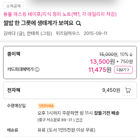
소득공제
동물 마스킹 테이프/지식 정리 노트(택1, 각 마일리지 차감)
쌀밥 한 그릇에 생태계가 보여요
김바다
(글),
한태희
(그림)
위즈덤하우스
2015-09-11
종이책
15,000
원,
10%
13,500
원
+ 750원
11,475
원
카드최대혜택가
더보기
전자책
9,450
원
수령예상일
양탄자배송
오후 1시까지 주문하면 밤 11시
잠들기전 배송
(중구 서소문로 89-31 )
변경
배송료
유료 (도서 1만5천원 이상 무료)