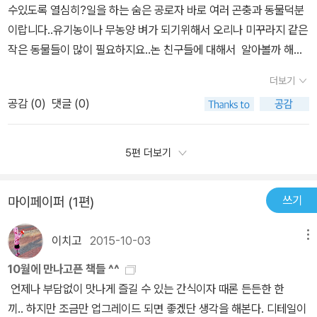
알을 450개나 낳아 벼를 먹는 해충인데요벼멸구의 천적은 늑대거
꼭 읽어보면 좋을것 같네요^^ 밥한그릇뿐만아니라 다른 많은 것들도
수있도록 열심히?일을 하는 숨은 공로자 바로 여러 곤충과 동물덕분
러 갔던 기억이 어렴풋하게 나네요!!모내기가 뭔지도 모르는 와니혀
미로 벼멸구가 벼농사를 망치는 것을 막아줍니다.요즘은 천연 농약
느낄수있어서 더 좋을테니까요..
이랍니다..유기농이나 무농양 벼가 되기위해서 오리나 미꾸라지 같은
니에게 책을 보면서 설명을 해 주었답니다. 그래도 해보지 못한 것들
이 개발되어서 해충들을 인체에 무해한 천연 농약으로 물리치고 있습
작은 동물들이 많이 필요하지요..논 친구들에 대해서 알아볼까 해요
이라서 설명을 해도 이해가 잘 안된다고 하더라구요다음에 어디론가
니다.우리의 식탁에 하얀 쌇밤이 올라오기 까지는 자연의 노력이 지
건강한 논에는 개구리가 찿아와 알을낳는답니다..소금쟁이도 찿아와
모내기 체험을 한 번 떠나봐야겠네요^^​모내기를 하면서 만나는 개구
더보기
대하게 요구됩니다.벼를 키우는 동안 논에서는 수많은 동식물들이
서 작은 벌레를 잡아먹고물방개는 물속 작은 동물들을 잡고실잠자리
리와 도롱뇽​그림으로 쉽게 알부터 시작해서 개구리와 도롱뇽이 되기
먹고 먹히며 ,서로 싸우고 도와주는 치열한 삶의 모습이 존재합니다.
공감 (
0
)
댓글 (0)
애벌레도 찿아왔어요 파리나모기 지렁이를 먹는 개구리도오고여러
까지 너무 잘 표현해 주었네요!!​​ 모내기를 하고 시간이 흘러 가을이 되
자연이 스스로 자신들의 힘으로 벼를 키워가는 것입니다.우리들은 동
논 친구들이 논을 건강하게 만들어 주고있어요..​ 고추잠자리와 왕잠
면 벼들이 누렇게 익어간답니다.지금이 딱 그 시기가 되었네요^^참새
식물들의 먹이 사슬이 조화롭게 유지되는 생태계를 유지하기 위해서
자리는 벼가 잘 자랄수있게 벼멸구,흰등멸구.노랑다리멸구 .벼메뚜기
5편 더보기
들이 벼 이삭을 따 먹어서 논 중간에 세워둔 허수아비어릴적 집에 있
더 많은 노력을 기울어야 할 것입니다.
등을 많이 많이 잡아 먹는답니다.미꾸라지가 땅 바닥을 헤집고 당기
던 옷으로 허수아비 옷 입혀놨던 기억도 나네요^^​벼가 누렇게 익고
기도하고논바닥을 마구마구 헤집고 다니면서 작은곤충과 동물을잡아
나면 논 친구들은 떠날 준비를 한답니다.​겨울잠을 자는 친구도 있고,
쓰기
마이페이퍼 (1편)
먹는 미꾸라지 하루살이와 깔따구.청개구리도 오리를 피해서 숨기도
따뜻한 곳으로 떠나는 친구들도 있다지요!!! 벼를 수확하면 비로써 쌀
해요 먹이사슬을 보여주고 있답니다.서로를 잡아먹고 잡아 먹히는 관
밥이 집으로 온답니다!! ^^​쌀 한톨 한톨 농부아저씨의 땀과 논친구들
이치고
2015-10-03
메뉴
계이지요..생태계가 건강하고 균형있게 돌아가려면 먹이사슬이 적절
로 인해 맛있는 쌀이 된다지요!!!정말 힘들게 우리에게 온 쌀인 만큼
하게 유지되어야 한답니다.포식자가 많아도안된다지요. 한여름의 뜨
10월에 만나고픈 책들 ^^
맛있게 먹어야겠답니다^^​ 부록으로 한눈에 보는 일 년 논농사책에
거운태양을 보고 장대비같은 장마를 지나고 황금색으로 벼가 익어갈
언제나 부담없이 맛나게 즐길 수 있는 간식이자 때론 든든한 한
서 읽었던 내용을 생각하면서 다시 한 번 아이들과 이야기 해 보면 재
무렵..참새가 나타났네요..황금들녁에 허수아비를 세워놓고요즘은
끼.. 하지만 조금만 업그레이드 되면 좋겠단 생각을 해본다. 디테일이
미있을 것 같아요^^​ 논에서 먹고 먹히는 먹이사슬잡아 먹히는 아이