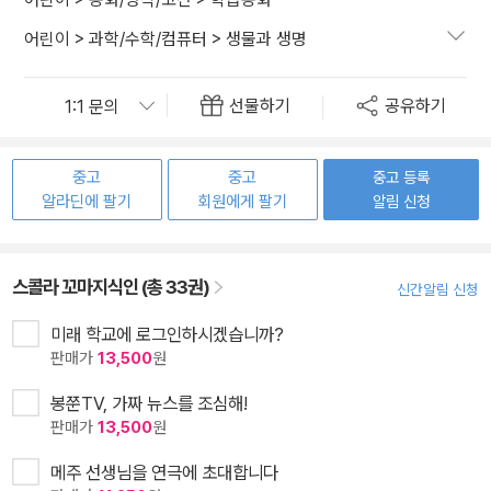
어린이
>
과학/수학/컴퓨터
>
생물과 생명
선물하기
공유하기
중고
중고
중고 등록
알라딘에 팔기
회원에게 팔기
알림 신청
스콜라 꼬마지식인 (총 33권)
신간알림 신청
미래 학교에 로그인하시겠습니까?
판매가
13,500
원
봉쭌TV, 가짜 뉴스를 조심해!
판매가
13,500
원
메주 선생님을 연극에 초대합니다