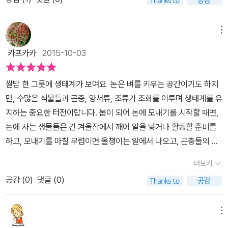
휴양림에서 딸아이가 너무나 좋아했던 잠자리가 논에도 살다니 신기
기에 살벌하기도 하고, 논농사를 돕기에 은혜로운 세계이기도 합니
했어요. 잠자리들이 벼멸구같은 벌레들을 잡아먹어서 벼잎을 도와준
다. 서로 도움을 주고받는 논의 생태계를 보며 쌀 밥 한 그릇이 더욱
다니 참으로 고마운 친구이네요.그냥 날아만 다니는 잠자리인줄 알았
메뉴
소중하게 보입니다. 개구리 한 살이와 도롱뇽의 한 살이의 차이를
는데 이렇게 좋은 일도 하다니~앞으로 잠자리를 잡게되면 꼭 놓아줘
처음 알았어요. 뒷다리가 먼저 나오는 개구리와 앞다리가 먼저 나오
카프카카
2015-10-03
야겠어요.논에도 약육강식의 세계가 존재하지요.풍년새우는 미꾸라
는 도롱뇽이라니. 그런 차이가 있었군요. 도롱뇽은 1급수에서만 산다
지의 먹이가 되고 미꾸라지는 오리가 잡아먹구요.동물들의 세계에 존
던데, 봄이 되면 도롱뇽 알을 보고 싶네요. 한눈에 볼 수 있는 사계절
쌀밥 한 그릇에 생태계가 보여요 논은 벼를 키우는 공간이기도 하지
재하는 먹이사슬이 자연의 섭리이긴 하지만 작은 동물들에게는 참으
농사일정과 함께 논 생태계의 사계절도 볼 수 있어서 밥 한 그릇이 일
만, 수많은 식물들과 곤충, 양서류, 조류가 조화를 이루며 생태계를 유
로 안타깝기도 하네요.아파트 단지안의 연못에 오리가족이 살고 있어
년 농사의 결과물임에 감사하게 됩니다. 논에 사는 농사 도우미들의
지하는 중요한 터전이랍니다. 봄이 되어 논에 모내기를 시작할 때면,
서 아이가 평소에 오리를 볼일이 많아서그런지 오리가 벼농사에 도움
세계가 생각보다 복잡함을 다시금 생각합니다. 더불어 벼농사를 짓는
논에 사는 생물들은 긴 겨울잠에서 깨어 알을 낳거나 활동할 준비를
을 준다고 하니 너무나 좋아하더라구요. 요즘 친환경농법이라고 해서
농부와 자연의 농부들에게도 감사를 전합니다.
하고, 모내기를 마칠 무렵이면 올챙이는 알에서 나오고, 곤충들의 애
우렁과 오리를 이용해서 벼농사를 짓는다는걸기사를 통해서 보았는
벌레도 꿈틀거렸다. 계절이 바뀔 때마다 벼농사를 짓는 과정이 달라
데 책을 통해서 자세히 알게되었답니다.이런 친구들의 도움으로 벼는
더보기
지는 한편, 논 생물들도 자연에 순응하며 제 할 일을 해 왔다. ​ 하지만
무럭무럭 자라서 노랗게 잘 익게되지요.도시에서는 잘볼수 없지만 노
공감 (
0
)
댓글 (0)
요즘에는 황새나 물뱀, 풍년새우 등이 있는 논은 깨끗한 곳이라는 걸
랗게 물든 벼를 상상해보라고 하니깐 딸아이가 그림으로 그려봐야겠
증명하듯, 환경이 많이 오염되어 논 생태계가 그렇게 활발하게 유지
다고 하네요.그 논가운데에 허수아비도 하나 그려보라고 해줬지요.이
되지 못하는 게 현실이다. 이 책에서는 활발한 논 생태계가 벼농사를
메뉴
렇게 키운 벼가 쌀이 되어서 우리식탁에 맛있는 밥이 되어 올라온다
짓는 과정에 어떤 영향을 미치는지 알려 주고, 개구리, 물뱀, 백로 등