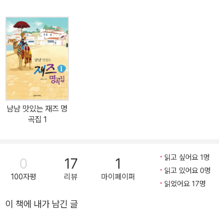
쌀밥 한 그릇이 올라오기까지, 벼농사의 과정을 알려주고 건강한 생
태계가 얼마나 중요한지 깨닫게 해 줍니다. 논에 사는 생물들은 벼농
사에 어떤 영향을 줄까? 벼농사 과정 속에서 들여다 본 논 생태계 예
로부터 논은 벼를 키우는 공간이기도 하지만, 수많은 식물들과 곤충,
양서류, 조류가 조화를 이루며 생태계를 유지하는 중요한 터전이었
다. 봄이 되어 논에 모내기를 시작할 때면, 논에 사는 생물들은 긴 겨
울잠에서 깨어 알을 낳거나 활동할 준비를 하고, 모내기를 마칠 무렵
이면 올챙이는 알에서 나오고, 곤충들의 애벌레도 꿈틀거렸다. 계절
냠냠 맛있는 재즈 명
이 바뀔 때마다 벼농사를 짓는 과정이 달라지는 한편, 논 생물들도 자
곡집 1
연에 순응하며 제 할 일을 해 왔다. 하지만 요즘에는 황새나 물뱀, 풍
년새우 등이 있는 논은 깨끗한 곳이라는 걸 증명하듯, 환경이 많이 오
염되어 논 생태계가 그렇게 활발하게 유지되지 못하는 게 현실이다.
읽고 싶어요 1명
0
17
1
이 책에서는 활발한 논 생태계가 벼농사를 짓는 과정에 어떤 영향을
읽고 있어요 0명
100자평
리뷰
마이페이퍼
미치는지 알려 주고, 개구리, 물뱀, 백로 등 논 친구들의 먹고 먹히는
읽었어요 17명
관계를 세세한 묘사를 통해 보여 준다. 또 우리가 쌀밥 한 그릇을 먹기
이 책에 내가 남긴 글
까지 건강한 생태계가 얼마나 중요한 역할을 하는지 생각해 볼 수 있