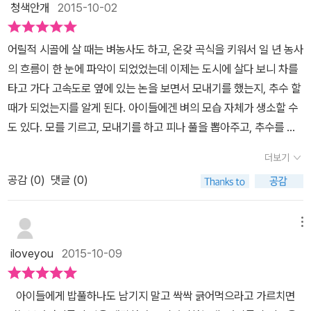
니그동안의 과정을 책을 통해서 보게되니 정말 많은 자연친구들의 도
청색안개
2015-10-02
논 친구들의 먹고 먹히는 관계를 세세한 묘사를 통해 보여 준다. 또 우
움이 필요하구나를 느꼈어요.바람과 비같은 자연현상도 중요하지만
리가 쌀밥 한 그릇을 먹기까지 건강한 생태계가 얼마나 중요한 역할
이런 동물친구들도 정말로 꼭 필요한거 같아요.밥을 먹을때마다 꼭
어릴적 시골에 살 때는 벼농사도 하고, 온갖 곡식을 키워서 일 년 농사
을 하는지 생각해 볼 수 있다. 책 속 주인공 진혁이​ 진혁이의 할아
기억하고 맛있게 남기지말고 먹자고 딸아이와 약속했답니다.다음에
의 흐름이 한 눈에 파악이 되었었는데 이제는 도시에 살다 보니 차를
버지께서 농사를 지어 택배로 맛있는 쌀을택배로 보내주셨답니다.일
는 우유나 고기같은 다른 먹거리에 대해서도 알수 있는 좋은 기회가
타고 가다 고속도로 옆에 있는 논을 보면서 모내기를 했는지, 추수 할
손이 필요할 때마다 시골 할아버지댁에 내려가서 농사일을 도와드리
있었으면 좋겠어요. 이 서평은 해당 출판사로부터 제공받은 도서로
때가 되었는지를 알게 된다. 아이들에겐 벼의 모습 자체가 생소할 수
는 진혁이네 가족이지요..할아버지께서 보내주신 쌀로 맛있는 밥을
작성하였습니다.
도 있다. 모를 기르고, 모내기를 하고 피나 풀을 뽑아주고, 추수를 한
해서 먹는데 논 친구들이 함께 밥을 먹는 장면이 정말로 놀랍고 흥미
뒤 우리의 식탁에 오르기까지 많은 과정들이 있다. 이번에 벼농사 짓
롭고 재미있네요. 아이들이 처음에 보고는 깜짝 놀랐지만 이내 즐거
더보기
는 과정을 살펴 보면서 농부 아저씨의 고마움도 생각하게 되고, 생태
워하며 ​곤충이나 모든 살아있는 동물에 관심이 많은 아이들이라 꼼
공감 (
0
)
댓글 (0)
계까지 알게 되었다.​'쌀밥 한 그릇에 생태계가 보여요'는 스콜라의 꼬
꼼하게 보더라구요. 거기서 백로, 뱀, 개구리, 미꾸라지, 왕잠자리, 거
마지식인 시리즈로 어린이가 알아야 할 기본 지식을 그림과 함께 보
미, 메뚜기, 거위 등 쌀밥을 만들게 도와준 논 친구들을 만나게 되요. ​​
여주는 책이다. 초등 저학년이 보기 좋은 책이고, 교과연계가 잘 되어
메뉴
옛날에는 영양을 보충하려고 도롱뇽 알도 먹었다는 이야기에 아이들
있어서 학습에 도움이 된다. 14권에서는 벼농사를 짓는 과정을 상세
은 궁금해 하지요.. 도룡뇽 알 왜 먹어요? 엄마는 먹어봤어요? 맛이
iloveyou
2015-10-09
하게 다루고 있는데 그 과정을 엿보면 자연스럽게 생태계의 모습도
어떻대요? 맛이 없을 것 같은데.. 맛이 있을까??여러가지 질문들을
알게 된다. 먹고 먹히는 먹이 사슬 관계도 배우고, 우리가 밥 한 그릇
쏟아내는 아이들.. 백과사전이라도 찾아야 할 것 같은 분위기였답니
아이들에게 밥풀하나도 남기지 말고 싹싹 긁어먹으라고 가르치면
을 먹기 위해서는 얼마나 많은 과정과 노력이 필요한지 알게 되어 쌀
다.기나긴 이야기를 읽어봤어요. 이 책을 아이들에게 읽어주면서 이