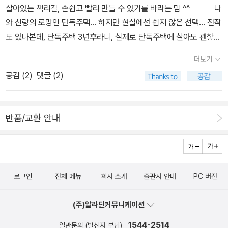
자동으로 움직이는 허수아비를 만들어 놓는다고 하네요.참새들이 어
살아있는 책리길, 손쉽고 빨리 만들 수 있기를 바라는 맘 ^^ 나
들을 보면서 불쌍하다고 하는 와니혀니!! ^^ 생태계를 한 눈에 알아 볼
지간하면 안간데요 ㅜㅜ한해 농사를 망칠정도로 쪼아 먹는다고 하네
와 신랑의 로망인 단독주택... 하지만 현실에선 쉽지 않은 선택... 전작
수 있어서 재미나게 책을 있었습니다!!와니혀니는 이렇게 또 머릿속
요..농부의 땀 만큼 생태계에서도 열심히 맛있는 쌀을 만든답니다. 논
도 있나본데, 단독주택 3년후라니, 실제로 단독주택에 살아도 괜챃을
에 지식을 차곡차곡 넣어두었답니다
친구들이.. 겨울을 준비하네요..긴 겨울을 지나고 따뜻한 봄에 다시 만
지 더 잘 가늠해 볼 수 있을 듯 싶다. 단독주택, 책 속 집이 궁금하
더보기
나요
다. 지구를 살리는 그림책 시리즈... 우리 일상과 뗄레야 뗼 수
공감 (
2
)
댓글 (2)
없는 전기, 함부로 막 잘못 쓰면 안된다는 걸~ 아이들에겐 100마디
잔소리보다 한 권의 책을~^^ 매일 먹는 쌀밥... 그 한 그릇이
우리 식탁에 오르기까지 얼마나 긴 시간과 수고와 노력이 들어갔을
반품/교환 안내
지.. 아이들은 딱히 또올리지 못한다. 어른도 뭐 비숫하고.. 이 책을
통해 우리가 매일 먹는 그 밥 한 그릇이 얼마나 가치있고 소중한 것인
지 아이들이 깨닫게 된다면 좋겠네~~ 봄 여름 가을 겨울 사계
절을 모두 담고 있는 책이라 더 반갑다. 그리고 딱닥한 지식책이 아니
로그인
전체 메뉴
회사 소개
출판사 안내
PC 버전
라 놀이택이라니 더 반갑다. 제목부터 딱 연령대가 나오넹~ 우리집
아이들 무지 무지 잘 볼 것 같은 기분 좋은 예감 팍팍~~~^^
(주)알라딘커뮤니케이션
1544-2514
일반문의 (발신자 부담)