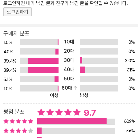
로그인하면 내가 남긴 글과 친구가 남긴 글을 확인할 수 있습니다.
다. 우리 밥상에 쌀밥 한 그릇이 놓이기까지, 힘든 벼농사 과정과 논
생태계의 중요성을 알려 주는 책! 벼농사를 짓기 위해서는 햇빛과 바
로그인하기
람, 비와 같은 자연과 더불어 사람들의 정성이 필요하다. 여기에 덧붙
여 필요한 것은 바로 곤충과 동물 들이 함께 어우러진 생태계다. 자연
구매자 분포
과 사람의 힘만으로 농사를 짓다 보면 농약이나 기계에 의존할 수밖
10대
0%
1.0%
에 없다. 하지만 생태계가 살아 있는 논에서는 잡초를 일일이 뽑아야
20대
0%
4.0%
하는 수고스러움이나 농약이 없어도 건강한 쌀을 얻을 수 있다. 논의
30대
3.0%
39.4%
최고 포식자인 오리는 해충을 잡아먹고 흙탕물을 일으켜 잡초를 억제
40대
7.1%
39.4%
하고, 늑대거미나 왕잠자리는 벼멸구를 잡아먹으며 벼가 잘 자라도록
50대
0%
5.1%
돕기 때문이다. 이렇게 논 생물들이 논에서 어떻게 사는지, 벼농사에
60대
0%
1.0%
어떤 도움을 주는지, 《쌀밥 한 그릇에 생태계가 보여요》를 보면 잘 나
여성
남성
와 있다. 이 책에서는 논 생태계에 사는 생물들을 ‘논 친구’라고 말한
다. 주인공 진혁이가 할아버지의 벼농사를 도우면서 논에서 만난 생
9.7
평점 분포
물들을 친구처럼 여기고 아꼈기 때문에 붙여진 이름이다. 진혁이는
88.9%
모내기를 하면서 개구리 알과 도롱뇽 알이 다칠까 봐 논 가장자리로
5.6%
옮겨 주고, 태풍이 왔을 땐 비바람에 논 친구들이 떠내려갈까 봐 걱정