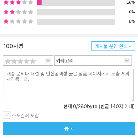
5.6%
한다. 진혁이가 논 친구들과 함께 벼농사를 짓는 과정 속에서 생태계
의 중요성을 느끼고, 자연을 소중히 해야 한다는 사실을 배울 수 있다.
0%
또 이 책에는 모내기부터 추수하는 계절까지 벼농사를 짓는 과정이
0%
잘 드러나 있는 한편, 계절이 바뀌고 논에 먹을 게 있고 없고에 따라
논 친구들이 어떻게 적응하는지도 잘 나타나 있다. 모내기를 할 무렵
100자평
게시물 운영 원칙
에는 논 친구들이 알을 막 낳기 시작하고, 따뜻한 바람이 불 때쯤이면
여기저기서 논 친구들이 날아오지만, 추수할 무렵에는 논 친구들 각
카테고리
각의 특성에 따라 겨울을 나는 방법이 다 다르다는 걸 보여 준다. 이렇
게 사계절의 변화와 함께 달라지는 논 생태계의 양상을 지켜볼 수 있
을 것이다. 어린이의 호기심을 채워 주는 저학년 지식 그림책, 스콜라
꼬마지식인 시리즈 유아 그림책에 익숙한 어린이들이 초등학교에 들
어가서 갑자기 글이 많은 동화나 정보책을 접하게 되면 부담스럽기
현재
0
/280byte (한글 140자 이내)
마련이다. ‘스콜라 꼬마지식인’은 이런 어린이들을 위해 만들어진 그
림과 구성이 다채로운 지식 그림책이다. 유아 그림책처럼 장면마다
스포일러 포함
그림이 꽉꽉 들어차 있지만, 초등학교 저학년 수준의 정보량이 담겨
등록
있다. 이 시리즈는 사회, 문화, 환경, 인성, 경제, 과학 등의 분야를 초