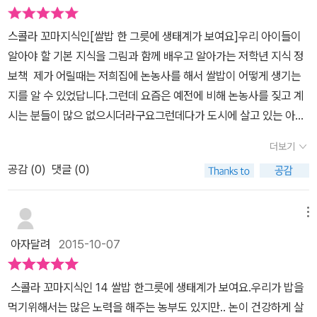
있는데요얼핏보면 상관없어 보이는 이 동물들이 어떻게 벼를 수확하
에 좋았어요. 첵을 마무리하고는 '한눈에 보는 일년벼농사'.'논친구들
는 교육이 절로 되요.또 한가지는 논에 사는 친구들을 통해 생태계를
는데 관여를 하는지 알아보도록 하겠습니다.왕잠자리는 볏대의 즙액
의 먹고 먹히는 관계' 가 나와서 한번더 책의 내용을 요약해서 보여주
이해하게 되었답니다. 책을 읽고 또 읽다 마침 지평선 축제가 열려 쌀
스콜라 꼬마지식인[쌀밥 한 그릇에 생태계가 보여요]​우리 아이들이
을 빨아먹는 해충인 노랑다리멸구,흑명나방,벼메뚜기를 잡아 먹어서
었고요.먹이사슬도 피라미드 모양으로 자세히 알려줘서 아이가 보면
의 축제장으로 달려갔답니다. ㅎㅎ 자그마한 솥에 하얀 쌀을 넣고 밥
알아야 할 기본 지식을 그림과 함께 배우고 알아가는 저학년 지식 정
벼 잎을 지킵니다. 벼를 사이에 두고 동물들은 먹고 먹히는 관계를 형
서 재미있어했네요.이걸 얘가 먹고 애는 또 얘한테 잡아먹히고.. 처음
을 지어 먹어보니 밥 맛이 더욱 좋았어요!!비록 연기로 인해 눈엔 눈물
보책​ ​제가 어릴때는 저희집에 논농사를 해서 쌀밥이 어떻게 생기는
성하는데요풍년 새우를 미꾸라지가 먹고 미꾸라지는 다시 오리가 먹
배운 먹이사슬 관계라서 매우 흥미로워했어요.거기다 ' 재활용품으로
이 그렁그렁했지만요~ ^^;; 특히 논에 사는 메뚜기를 잡아 볼 수 있어
지를 알 수 있었답니다.그런데 요즘은 예전에 비해 논농사를 짖고 계
는 등 먹이 사슬이 이루어 지고 있습니다.오리의 똥은 벼에게 영양분
벼 키워보기' 페이지에는 집에서 아이와 함께 벼를 키울수있는 방법
더욱 재미있었어요.책도 읽고 또 체험도 해보니 우리 논에 대해 이해
시는 분들이 많으 없으시더라구요그런데다가 도시에 살고 있는 아이
을 주고 오리의 똥을 먹고 자란 벼는 맛있게 읽는다고 합니다.이 먹이
을 알려주셔서 아이와함께해보며 좋겠다고 생각을 했네요. 저희집은
하고, 하늘과 땅, 바람, 그리고 농부들에게 감사한 마음이 커졌답니다.
들이 많아서 뭐든지 슈퍼에 가면 있으니쌀밥 또한 뚝딱 어디선가 생
사슬이 파괴되면 우리의 생태계는 위협을 받게 됩니다.우리는 무엇보
아파트니 친정집 옥상에서 키워보면 좋을것 같았어요. 귀여운 그림으
더보기
겨나는 건지 알고있는 애들이 많지요!!!​​와니혀니 또한 차를 타고 지나
다 자연의 순리를 거스르지않고 자연을 지켜나가는 것이 무엇보다 중
로 여러가지 곤충,동물들이 실제로 벼농사를 어떻게 돕고, 그 많은 친
공감 (
0
)
댓글 (0)
다가 벼를 보고 엄마~저게 뭐야? 라고 물어보더라구요!!!이 책은 와
요합니다. 벼를 잘 키우기 위해서는 그때 그때 잡초를 뽑아 주어야
구들과 농부아저씨들의 돌봄이 있었기에쌀밥한그릇이 나올수있다는
니혀니처럼 궁금한 아이들을 위해서 재미나게 그림으로 호기심을 풀
하는데요.잡초를 뽑다보면 벼 잎에 분홍색 꽃이 핀 것처럼 무언가가
것을 재미있게 배울수있었어요.내용이 너무 알차서 정말 유익한 책이
어주는 책이랍니다!!! 책 주인공 진혁이는 할아버지께서 보내주신 현
메뉴
매달려 있는 것을 볼 수 있습니다.그 분홍빛은 부지런히 풀을 뜯어 먹
었네요..이제 아이들은 논친구들과 농부아저씨들을 떠올리며밥한톨
미와 백미로 맛있는 밥을 가족들과 함께 먹었답니다!!!​ 맛있는 쌀밥을
고 벼농사가 잘 되기를 도와주는 왕우렁이가 알을 낳는 것입니다.분
도 감사하겠죠?^^아이들이 항상 감사하는 마음을 가지며 자라났으면
아자달려
2015-10-07
먹기까지는 긴 시간이 걸린다지요쌀밥을 먹게 도와주시는 농부 아저
홍색의 그 무엇은 바로 우렁이의 알들입니다.벼 논에서 자주 보이는
바라는데 그런 의미에서 이 책을보며 농부아저씨 외에도 논친구들,
씨들이 있구요. 또 빼 놓을수 없는 일꾼 친구들이 있답니다!!!바로 뱀,
우렁이가 이리 숨어서 벼농사를 도와주고 있는 것입니다.벼농사를 지
그리고 하늘,땅,해,바람,비에게도 감사하는 마음을 가질수있을것 같
스콜라 꼬마지식인 14 쌀밥 한그릇에 생태계가 보여요.우리가 밥을
개구리, 미꾸라지, 왕잠자리, 거미, 메뚜기 친구들이랍니다. 이 책을
을때는 벼멸구의 침범을 조심해야 합니다.벼멸구는 한 달에 한 번씩
았어요.쌀밥한그릇이 어떻게 나오는 지 궁금해 하는 친구들이 있다면
먹기위해서는 많은 노력을 해주는 농부도 있지만.. 논이 건강하게 살
읽고 있으니 저의 어린시절 아빠 경운기를 타고 논으로 모내기를 하