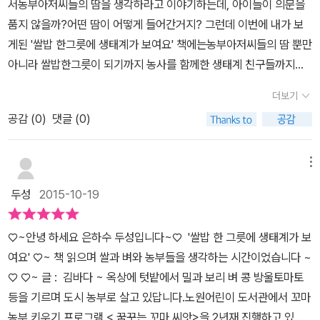
서농부아저씨들의 땀을 생각하라고 이야기하는데, 아이들이 의문을
한톨이 더욱 소중해졌다.​지식그림책은 딱딱하고 어려울 것이라고 생
야기가 있는 도감 같다는 생각이 들더라구요. 정말 호기심 가득한 아
품지 않을까?어떤 땀이 어떻게 들어간거지? 그런데 이번에 내가 보
각했는데 동화와 그림으로 쉽게 잘 풀어 놓고 있어 아이들이 재미있
이들이 너무나 즐거워 하는 책이였답니다..곤충도감같은 느낌으로 읽
게된 '쌀밥 한그릇에 생태계가 보여요' 책에는농부아저씨들의 땀 뿐만
게 볼 수 있을 것 같다. 특히 부록으로 한눈에 보는 일 년 벼농사의 과
으면서도 내용이 재미있어 시골에 계신 할아버지 할머니 이야기도 하
아니라 쌀밥한그릇이 되기까지 농사를 함께한 생태계 친구들까지모
정이나 재활용품으로 벼 키워 보기, 논 친구들의 먹고 먹히는 관계가
면서얼마전 추석에 갔을 때 논밭에 다녀온 이야기까지 나왔었네요.​밭
두 한자리에서 볼수있어서 너무 기대된 책이었다.농사는 농부가 짓는
잘 나와 있어서 마음에 든다. 아이와 함께 독후 활동 하면서 보기에도
더보기
에 있던 허수아비 이야기를 하면서 즐겁고 더욱 즐거운 시간이 되었
게 아닐까? 하지만친환경 농사를 짓기위해서 우리를 도와주는 동물
좋은 책이다. 벼농사 과정을 실제 경험한 적이 없는데 지식그림책으
답니다,,조금 이따 허수아비를 만들어 보기로 했는데독후활동도 더욱
공감 (
0
)
댓글 (0)
친구들이 많은데그 친구들 하나하나가 모두모여서 일년 농사를 일궈
로 생생하게 접할 수 있는 시간이었다. 쌀의 소중함, 생태계의 위대함,
즐거운 맘으로 만들어 보기로 했네요.밥상에 쌀밥이 오르기까지 얼
내는것이다.아이들에겐 생소할수도 있지만 표지부터 아이들의 호기
농부 아저씨들의 노고 등 생각할거리가 많다.
마나 많은 과정이 필요하고 얼마나 많은 수고가 들어가는지새삼 느끼
심을 자극하기에 충분했다.밥한그릇속에 담겨있는 쌀밥과 동물친구
메뉴
며 고마움으로 건강하게 잘 먹어야 겠다는 생각을 하는 아이들이너무
들.. 어떤 이야기일지 짐작이 가시나요?​ 진혁이는 농사를 짓고 계시
두성
2015-10-19
나도 기특하고 대견했네요.모내기부터 추수하는 계절까지 벼농사를
는 할아버지의 편지를 받았어요.진혁이가 자주 내려와 농사일을 도와
짓는 과정이 잘 드러나 있는 한편, 계절이 바뀌고 논에 먹을 게 있고
준 덕분에 벼농사가 풍년이 들었대요.할아버지는 쌀밥을 좋아하는 진
♡~안녕 하세요 은하수 두성입니다~♡ '쌀밥 한 그릇에 생태계가 보
없고에 따라 논 친구들이 어떻게 적응하는지도 잘 나타나 있답니다.
혁이에게 쌀눈이 살아있고 영양이 더 많은 현미도 같이 섞어먹으라고
여요' ♡~ 책 읽으며 쌀과 벼와 농부들을 생각하는 시간이었습니다 ~
모내기를 할 무렵에는 논 친구들이 알을 막 낳기 시작하고,따뜻한 바
백미와 현미를 각가 한포대씩 보내주셨어요.엄마는 백미와 현미를 섞
♡​ ♡~ 글 : 김바다 ~ 옥상에 텃밭에서 밀과 보리 벼 콩 방울토마토
람이 불 때쯤이면 여기저기서 논 친구들이 날아오지만, 추수할 무렵
어 밥을 지어주셨어요.밥을 먹기전 맛있는 밥을 먹을수 있게 도와준
등을 기르며 도시 농부로 살고 있답니다.노원어린이 도서관에서 꼬마
에는 논 친구들 각각의 특성에 따라 겨울을 나는 방법이 다 다르다는
하늘, 땅, 해,바람, 할아버지,할머니께 고마운마음을 담아 눈을 감고
농부 키우기 프로그램 < 꿈꾸는 꼬마 씨앗>을 2년재 진행하고 있답
걸 보여 주고, 이렇게 사계절의 변화와 함께 달라지는 논 생태계의 양