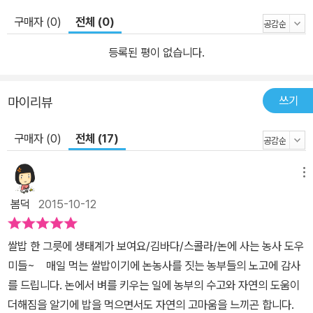
등학교 교과서에 나오는 내용 중에서 주제를 선별한 뒤, 그 주제에 맞
구매자 (0)
전체 (0)
는 적절한 이야기와 그림을 넣었다. 이번에 나온 《쌀밥 한 그릇에 생
태계가 보여요》는 과학 분야의 첫 번째 책이고, 후속 권도 계속 붙여
등록된 평이 없습니다.
나갈 계획이다.
쓰기
마이리뷰
구매자 (0)
전체 (17)
메뉴
봄덕
2015-10-12
쌀밥 한 그릇에 생태계가 보여요/김바다/스콜라/논에 사는 농사 도우
미들~ 매일 먹는 쌀밥이기에 논농사를 짓는 농부들의 노고에 감사
를 드립니다. 논에서 벼를 키우는 일에 농부의 수고와 자연의 도움이
더해짐을 알기에 밥을 먹으면서도 자연의 고마움을 느끼곤 합니다.