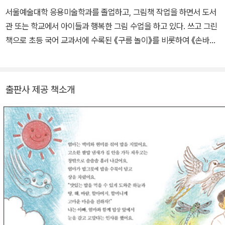
밥 한 그릇에 생태계가 보여요》, 《내가 키운 채소는 맛있어!》, 《북극
서울예술대학 응용미술학과를 졸업하고, 그림책 작업을 하면서 도서
곰을 구해 줘!》 등이 있습니다. 제8회 서덕출문학상을 수상했습니다.
관 또는 학교에서 아이들과 행복한 그림 수업을 하고 있다. 쓰고 그린
책으로 초등 국어 교과서에 수록된 《구름 놀이》를 비롯하여 《손바닥
동물원》, 《휘리리후 휘리리후》, 《해님 달님 ㄱㄴㄷ》 등이 있고, 글을
쓴 책으로 《높이높이 날 거야》, 《가은이의 배꼽인사》, 그린 책으로는
《우리 땅 기차 여행》, 《그림 그리는 새》, 《감은장아기》 등이 있다.
출판사 제공 책소개