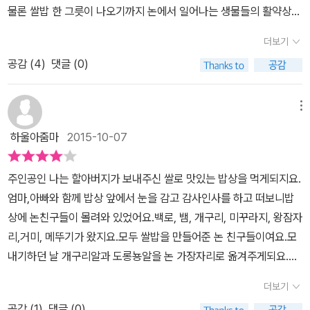
물론 쌀밥 한 그릇이 나오기까지 논에서 일어나는 생물들의 활약상을
어렴풋하게나마 알고 있습니다. 그래도 쌀밥 한 그릇이 내게로 오기
더보기
까지의 쌀밥 스토리를 읽으며 다양한 자연의 은인들을 다시금 생각하
공감 (
4
)
댓글 (0)
게 됩니다. 자연 속엔 쌀밥을 만든 은인도 있고 훼방꾼도 있겠지요.
그 모두가 자연 생태계를 유지하는데 필요한 존재들이겠죠. 잠자리,
개구리, 거미, 메뚜기, 미꾸라지, 뱀. 백로, 오리 등 농약을 뿌리지 않
메뉴
는 논에선 많은 생명들이 살아가고 있기에 놀랍습니다. 작은 논이지
하울아줌마
2015-10-07
만 식물, 곤충, 양서류, 조류의 세계가 하나의 작은 우주를 이루고 살
아가기에 신기하기도 합니다. 농사일에 협조적인 도우미도 있고 농사
주인공인 나는 할아버지가 보내주신 쌀로 맛있는 밥상을 먹게되지요.
를 방해하는 훼방꾼도 있지만, 모두 논이라는 영토를 기본으로 살아
엄마,아빠와 함께 밥상 앞에서 눈을 감고 감사인사를 하고 떠보니밥
가는 중요한 존재들이기에 그저 자연의 혜택 앞에 고개를 숙입니다.
상에 논친구들이 몰려와 있었어요.백로, 뱀, 개구리, 미꾸라지, 왕잠자
논은 물맴이, 풍년새우, 송사리, 실잠자리 애벌레, 물방개, 물벼룩, 미
리,거미, 메뚜기가 왔지요.모두 쌀밥을 만들어준 논 친구들이여요.모
꾸라지, 소금쟁이, 물장군, 개구리 등이 복잡한 생태계를 유지하고 있
내기하던 날 개구리알과 도롱뇽알을 논 가장자리로 옮겨주게되요.논
는데요. 벼멸구를 노리는 늑대거미와 잠자리, 풀과 잡초를 먹는 우렁
에 정말 많은 친구들이 살고 있네요.아이와 함께 숫자도 세어보고 알
이, 해충을 잡는 개구리와 오리, 미꾸라지를 먹는 오리, 개구리를 먹는
더보기
고 있는 친구와 새로 알게 된 친구들을 정리해봤어요.얼마전 다녀온
물뱀, 물뱀을 먹는 백로 등 먹고 먹히는 논은 치열한 생존경쟁의 장이
공감 (
1
)
댓글 (0)