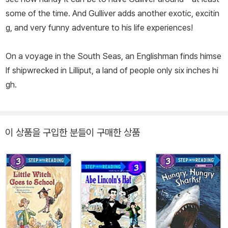
some of the time. And Gulliver adds another exotic, excitin
g, and very funny adventure to his life experiences!
On a voyage in the South Seas, an Englishman finds himse
lf shipwrecked in Lilliput, a land of people only six inches hi
gh.
이 상품을 구입한 분들이 구매한 상품