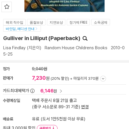
해외 직수입
품절보상
지연보상
정가제 FREE
소득공제
바인딩, 에디션 안내
Gulliver in Lilliput (Paperback)
Lisa Findlay
(지은이)
Random House Childrens Books
2010-0
5-25
정가
9,040원
7,230
판매가
원
(20% 할인) +
마일리지 370원
6,146
카드최대혜택가
원
수령예상일
택배 주문시 8월 21일 출고
(중구 서소문로 89-31 기준)
변경
배송료
유료 (도서 1만5천원 이상 무료)
최대 3,000원 할인
쿠폰받기