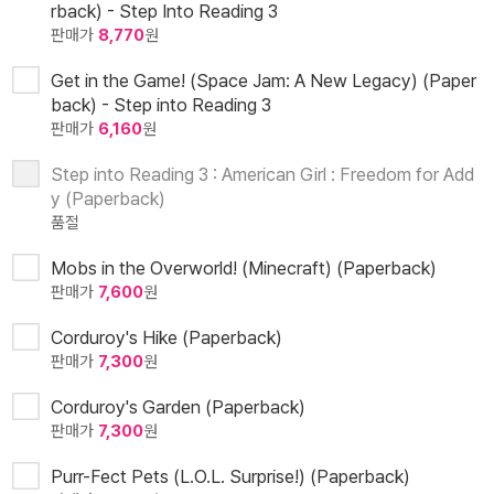
rback) - Step Into Reading 3
판매가
8,770
원
Get in the Game! (Space Jam: A New Legacy) (Paper
back) - Step into Reading 3
판매가
6,160
원
Step into Reading 3 : American Girl : Freedom for Add
y (Paperback)
품절
Mobs in the Overworld! (Minecraft) (Paperback)
판매가
7,600
원
Corduroy's Hike (Paperback)
판매가
7,300
원
Corduroy's Garden (Paperback)
판매가
7,300
원
Purr-Fect Pets (L.O.L. Surprise!) (Paperback)