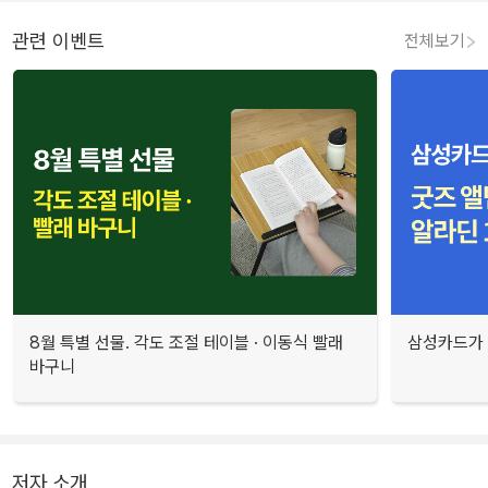
관련 이벤트
전체보기
8월 특별 선물. 각도 조절 테이블 · 이동식 빨래
삼성카드가 
바구니
저자 소개