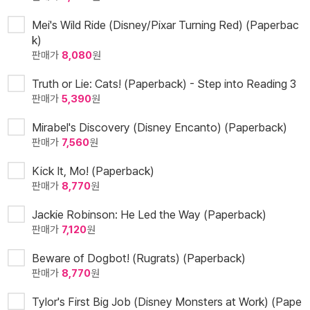
Mei's Wild Ride (Disney/Pixar Turning Red) (Paperbac
k)
판매가
8,080
원
Truth or Lie: Cats! (Paperback) - Step into Reading 3
판매가
5,390
원
Mirabel's Discovery (Disney Encanto) (Paperback)
판매가
7,560
원
Kick It, Mo! (Paperback)
판매가
8,770
원
Jackie Robinson: He Led the Way (Paperback)
판매가
7,120
원
Beware of Dogbot! (Rugrats) (Paperback)
판매가
8,770
원
Tylor's First Big Job (Disney Monsters at Work) (Pape