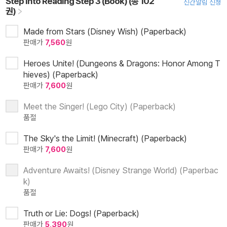
Step Into Reading Step 3 (Book) (총 102
신간알림 신청
권)
Made from Stars (Disney Wish) (Paperback)
판매가
7,560
원
Heroes Unite! (Dungeons & Dragons: Honor Among T
hieves) (Paperback)
판매가
7,600
원
Meet the Singer! (Lego City) (Paperback)
품절
The Sky's the Limit! (Minecraft) (Paperback)
판매가
7,600
원
Adventure Awaits! (Disney Strange World) (Paperbac
k)
품절
Truth or Lie: Dogs! (Paperback)
판매가
5,390
원