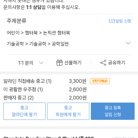
시하지 못하는 경우가 있습니다.
문의사항은
1:1 상담
을 이용해 주십시오.
주제분류
신간알림 신청
어린이
>
챕터북
>
논픽션 챕터북
기술공학
>
기술공학
>
공학일반
선물하기
공유하기
알라딘 직접배송 중고 (1)
3,300원
양탄자배송
이 광활한 우주점 (1)
2,600원
판매자 중고 (2)
2,000원
중고
중고
중고 등록
알라딘에 팔기
회원에게 팔기
알림 신청