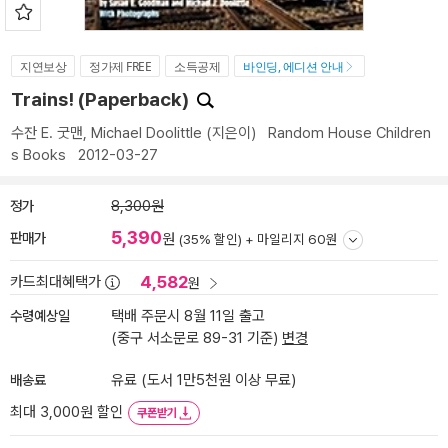
지연보상
정가제 FREE
소득공제
바인딩, 에디션 안내
Trains! (Paperback)
수잔 E. 굿맨
,
Michael Doolittle
(지은이)
Random House Children
s Books
2012-03-27
정가
8,300원
5,390
판매가
원
(35% 할인) +
마일리지 60원
4,582
카드최대혜택가
원
수령예상일
택배 주문시 8월 11일 출고
(중구 서소문로 89-31 기준)
변경
배송료
유료 (도서 1만5천원 이상 무료)
최대 3,000원 할인
쿠폰받기