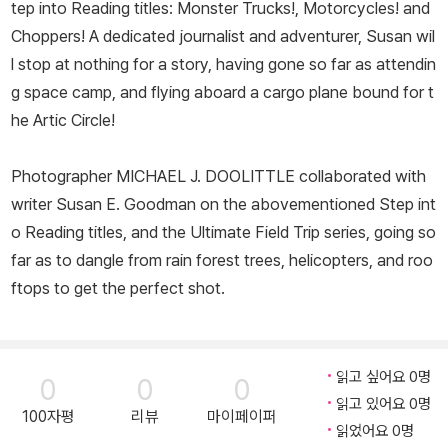
tep into Reading titles:
Monster Trucks!
,
Motorcycles!
and
Choppers!
A dedicated journalist and adventurer, Susan wil
l stop at nothing for a story, having gone so far as attendin
g space camp, and flying aboard a cargo plane bound for t
he Artic Circle!
Photographer MICHAEL J. DOOLITTLE collaborated with
writer Susan E. Goodman on the abovementioned Step int
o Reading titles, and the Ultimate Field Trip series, going so
far as to dangle from rain forest trees, helicopters, and roo
ftops to get the perfect shot.
읽고 싶어요 0명
0
0
0
읽고 있어요 0명
100자평
리뷰
마이페이퍼
읽었어요 0명