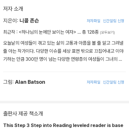
저자 소개
지은이:
니콜 존슨
저자파일
신간알림 신청
최근작 :
<하나님의 눈에만 보이는 여자>
… 총 128종
(모두보기)
오늘날의 여성들이 겪고 있는 삶의 고통과 아픔을 볼 줄 알고 그려낼
줄 아는 작가이다. 다양한 이슈를 세상 표면 밖으로 끄집어내고 이야
기하는 만큼 300만 명이 넘는 다양한 연령층의 여성들이 그녀의 강
연을 듣기 위해 세미나에 참석한다. 『Dramatic Encounter』과 『Fr
esh Brewed Life』 등의 책을 저술한 작가인 반면 값진 통찰력을 주
그림:
Alan Batson
저자파일
신간알림 신청
는 하나님의 지혜와 코미디를 결합한 작품들을 펼쳐내는 재능 있는
극작가이자 연기자이기도 하다. 니콜은 "믿음의 여성들(Women of
Faith)" 단체에서 주관하는 수련회를 통해 수많은 여성들을 감동시
키는 명강사이며, 텔레비전 기획자이자 MC로써 20년 넘게 다양한
출판사 제공 책소개
사역을 꾸준히 감당하고 있다. 그녀는 현재 그녀의 남편, 아들과 함께
캘리포니아에서 살고 있다.
This Step 3 Step into Reading leveled reader is base