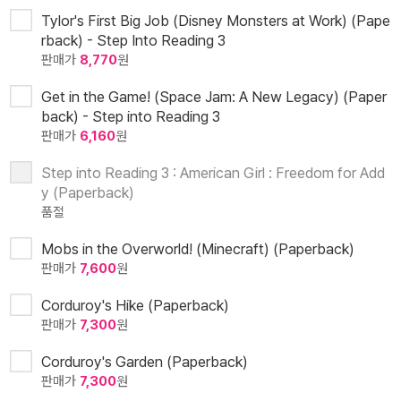
Tylor's First Big Job (Disney Monsters at Work) (Pape
rback) - Step Into Reading 3
판매가
8,770
원
Get in the Game! (Space Jam: A New Legacy) (Paper
back) - Step into Reading 3
판매가
6,160
원
Step into Reading 3 : American Girl : Freedom for Add
y (Paperback)
품절
Mobs in the Overworld! (Minecraft) (Paperback)
판매가
7,600
원
Corduroy's Hike (Paperback)
판매가
7,300
원
Corduroy's Garden (Paperback)
판매가
7,300
원