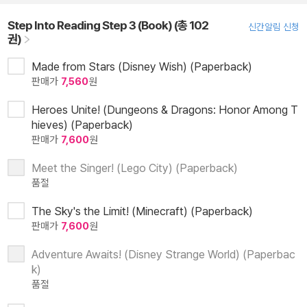
Step Into Reading Step 3 (Book) (총 102
신간알림 신청
권)
Made from Stars (Disney Wish) (Paperback)
판매가
7,560
원
Heroes Unite! (Dungeons & Dragons: Honor Among T
hieves) (Paperback)
판매가
7,600
원
Meet the Singer! (Lego City) (Paperback)
품절
The Sky's the Limit! (Minecraft) (Paperback)
판매가
7,600
원
Adventure Awaits! (Disney Strange World) (Paperbac
k)
품절