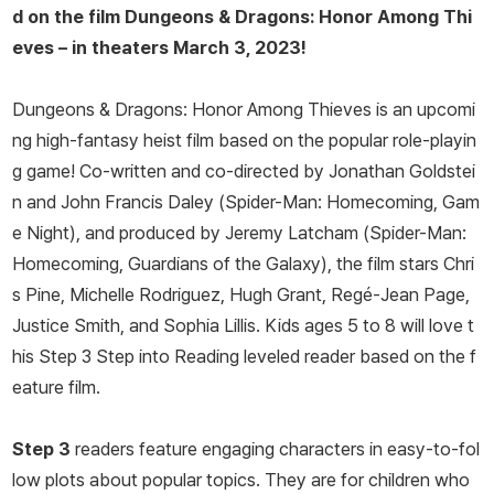
d on the film
Dungeons & Dragons: Honor Among Thi
eves
­– in theaters March 3, 2023!
Dungeons & Dragons: Honor Among Thieves
is an upcomi
ng high-fantasy heist film based on the popular role-playin
g game! Co-written and co-directed by Jonathan Goldstei
n and John Francis Daley (
Spider-Man: Homecoming, Gam
e Night
), and produced by Jeremy Latcham (
Spider-Man:
Homecoming
,
Guardians of the Galaxy
), the film stars Chri
s Pine, Michelle Rodriguez, Hugh Grant, Regé-Jean Page,
Justice Smith, and Sophia Lillis. Kids ages 5 to 8 will love t
his Step 3 Step into Reading leveled reader based on the f
eature film.
Step 3
readers feature engaging characters in easy-to-fol
low plots about popular topics. They are for children who