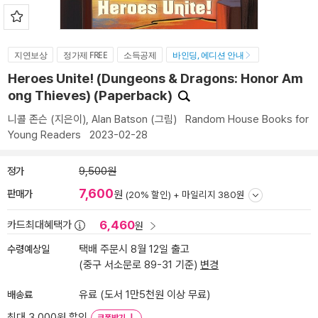
지연보상
정가제 FREE
소득공제
바인딩, 에디션 안내
Heroes Unite! (Dungeons & Dragons: Honor Am
ong Thieves) (Paperback)
니콜 존슨
(지은이),
Alan Batson
(그림)
Random House Books for
Young Readers
2023-02-28
정가
9,500원
7,600
판매가
원
(20% 할인) +
마일리지 380원
6,460
카드최대혜택가
원
수령예상일
택배 주문시 8월 12일 출고
(중구 서소문로 89-31 기준)
변경
배송료
유료 (도서 1만5천원 이상 무료)
최대 3,000원 할인