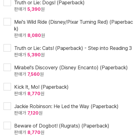
Truth or Lie: Dogs! (Paperback)
판매가
5,390
원
Mei's Wild Ride (Disney/Pixar Turning Red) (Paperbac
k)
판매가
8,080
원
Truth or Lie: Cats! (Paperback) - Step into Reading 3
판매가
5,390
원
Mirabel's Discovery (Disney Encanto) (Paperback)
판매가
7,560
원
Kick It, Mo! (Paperback)
판매가
8,770
원
Jackie Robinson: He Led the Way (Paperback)
판매가
7,120
원
Beware of Dogbot! (Rugrats) (Paperback)
판매가
8,770
원