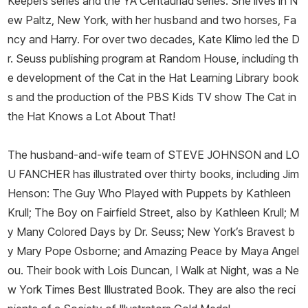
Keepers series and the YA Centauriad series. She lives in N
ew Paltz, New York, with her husband and two horses, Fa
ncy and Harry. For over two decades, Kate Klimo led the D
r. Seuss publishing program at Random House, including th
e development of the Cat in the Hat Learning Library book
s and the production of the PBS Kids TV show
The Cat in
the Hat Knows a Lot About That!
The husband-and-wife team of STEVE JOHNSON and LO
U FANCHER has illustrated over thirty books, including
Jim
Henson: The Guy Who Played with Puppets
by Kathleen
Krull;
The Boy on Fairfield Street
, also by Kathleen Krull;
M
y Many Colored Days
by Dr. Seuss;
New York’s Bravest
b
y Mary Pope Osborne; and
Amazing Peace
by Maya Angel
ou. Their book with Lois Duncan,
I Walk at Night
, was a
Ne
w York Times
Best Illustrated Book. They are also the reci