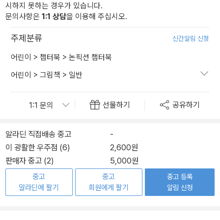
시하지 못하는 경우가 있습니다.
문의사항은
1:1 상담
을 이용해 주십시오.
주제분류
신간알림 신청
어린이
>
챕터북
>
논픽션 챕터북
어린이
>
그림책
>
일반
선물하기
공유하기
알라딘 직접배송 중고
-
이 광활한 우주점 (6)
2,600원
판매자 중고 (2)
5,000원
중고
중고
중고 등록
알라딘에 팔기
회원에게 팔기
알림 신청