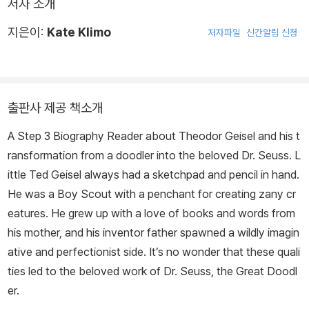
저자 소개
지은이:
Kate Klimo
저자파일
신간알림 신청
출판사 제공 책소개
A Step 3 Biography Reader about Theodor Geisel and his t
ransformation from a doodler into the beloved Dr. Seuss. L
ittle Ted Geisel always had a sketchpad and pencil in hand.
He was a Boy Scout with a penchant for creating zany cr
eatures. He grew up with a love of books and words from
his mother, and his inventor father spawned a wildly imagin
ative and perfectionist side. It’s no wonder that these quali
ties led to the beloved work of Dr. Seuss, the Great Doodl
er.