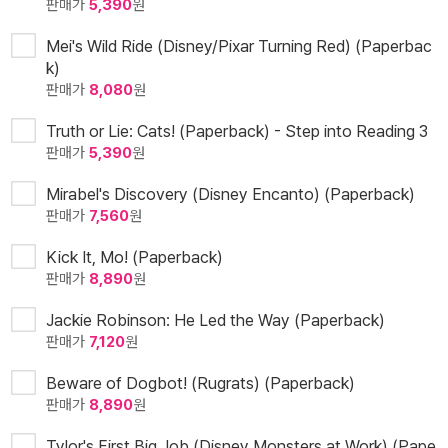
판매가
5,390
원
Mei's Wild Ride (Disney/Pixar Turning Red) (Paperbac
k)
판매가
8,080
원
Truth or Lie: Cats! (Paperback) - Step into Reading 3
판매가
5,390
원
Mirabel's Discovery (Disney Encanto) (Paperback)
판매가
7,560
원
Kick It, Mo! (Paperback)
판매가
8,890
원
Jackie Robinson: He Led the Way (Paperback)
판매가
7,120
원
Beware of Dogbot! (Rugrats) (Paperback)
판매가
8,890
원
Tylor's First Big Job (Disney Monsters at Work) (Pape