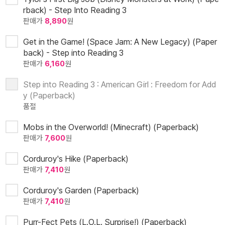
rback) - Step Into Reading 3
판매가
8,890
원
Get in the Game! (Space Jam: A New Legacy) (Paper
back) - Step into Reading 3
판매가
6,160
원
Step into Reading 3 : American Girl : Freedom for Add
y (Paperback)
품절
Mobs in the Overworld! (Minecraft) (Paperback)
판매가
7,600
원
Corduroy's Hike (Paperback)
판매가
7,410
원
Corduroy's Garden (Paperback)
판매가
7,410
원
Purr-Fect Pets (L.O.L. Surprise!) (Paperback)