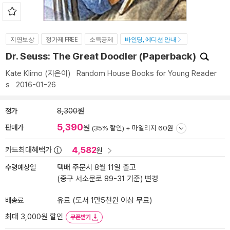
지연보상
정가제 FREE
소득공제
바인딩, 에디션 안내
Dr. Seuss: The Great Doodler (Paperback)
Kate Klimo
(지은이)
Random House Books for Young Reader
s
2016-01-26
정가
8,300원
5,390
판매가
원
(35% 할인) +
마일리지 60원
4,582
카드최대혜택가
원
수령예상일
택배 주문시 8월 11일 출고
(중구 서소문로 89-31 기준)
변경
배송료
유료 (도서 1만5천원 이상 무료)
최대 3,000원 할인
쿠폰받기