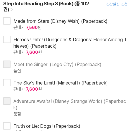
Step Into Reading Step 3 (Book) (총 102
신간알림 신청
권)
Made from Stars (Disney Wish) (Paperback)
판매가
7,560
원
Heroes Unite! (Dungeons & Dragons: Honor Among T
hieves) (Paperback)
판매가
7,600
원
Meet the Singer! (Lego City) (Paperback)
품절
The Sky's the Limit! (Minecraft) (Paperback)
판매가
7,600
원
Adventure Awaits! (Disney Strange World) (Paperbac
k)
품절
Truth or Lie: Dogs! (Paperback)