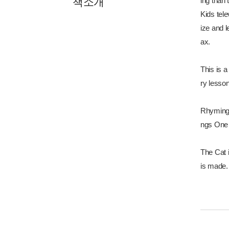
책소개
ing than
Kids tel
ize and l
ax.
This is a
ry lesson
Rhyming 
ngs One 
The Cat 
is made.