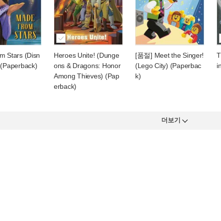
m Stars (Disn
Heroes Unite! (Dunge
[품절] Meet the Singer!
T
 (Paperback)
ons & Dragons: Honor
(Lego City) (Paperbac
i
Among Thieves) (Pap
k)
erback)
더보기