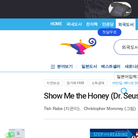
HOME
국내도서
전자책
만권당
외국도서
첫달무료
외국도
분야보기
일본도서
베스트셀러
새로나
일본어입력
지연보상
정가제 FREE
소득공제
바인딩, 에디션 
Show Me the Honey (Dr. Seus
Tish Rabe
(지은이),
Christopher Moroney
(그림)