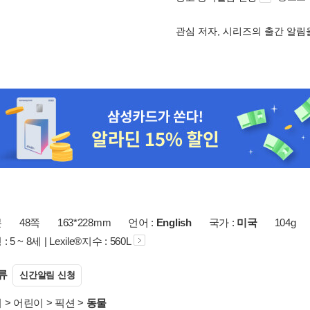
관심 저자, 시리즈의 출간 알
본
48쪽
163*228mm
언어 :
English
국가 :
미국
104g
5 ~ 8세 | Lexile®지수 : 560L
류
신간알림 신청
서
>
어린이
>
픽션
>
동물