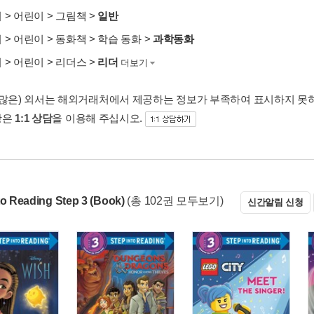
서
>
어린이
>
그림책
>
일반
서
>
어린이
>
동화책
>
학습 동화
>
과학동화
서
>
어린이
>
리더스
>
리더
더보기
 많은) 외서는 해외거래처에서 제공하는 정보가 부족하여 표시하지 못
항은
1:1 상담
을 이용해 주십시오.
to Reading Step 3 (Book)
(총 102권 모두보기)
신간알림 신청