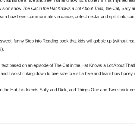
 to visit inside a hive and see firsthand how it&;s done? In this rhymed
evision show
The Cat in the Hat Knows a Lot About That!,
the Cat, Sally 
earn how bees communicate via dance, collect nectar and spit it into com
 sweet, funny Step into Reading book that kids will gobble up (without real
!).
text based on an episode of
The Cat in the Hat Knows a Lot About That
and Two shrinking down to bee size to visit a hive and learn how honey i
in the Hat, his friends Sally and Dick, and Things One and Two shrink do