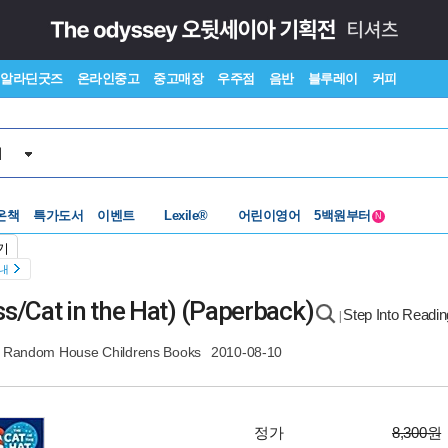
알라딘굿즈
온라인중고
중고매장
우주점
음반
블루레이
커피
서
온책
특가도서
이벤트
수준별베스트
어린이영어
중고 외서
N
Lexile®
5백원부터
기
수준별베스트
중고 외서
안내
s/Cat in the Hat) (Paperback)
Step Into Readin
|
Random House Childrens Books
2010-08-10
정가
8,300원