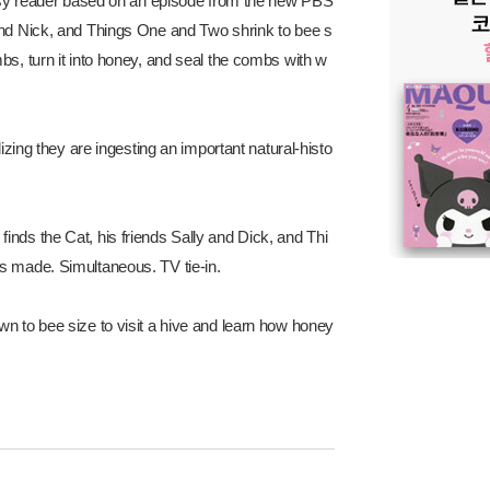
 easy reader based on an episode from the new PBS
and Nick, and Things One and Two shrink to bee s
bs, turn it into honey, and seal the combs with w
izing they are ingesting an important natural-histo
!
finds the Cat, his friends Sally and Dick, and Thi
s made. Simultaneous. TV tie-in.
wn to bee size to visit a hive and learn how honey