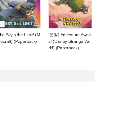
he Sky's the Limit! (M
[품절] Adventure Await
necraft) (Paperback)
s! (Disney Strange Wo
rld) (Paperback)