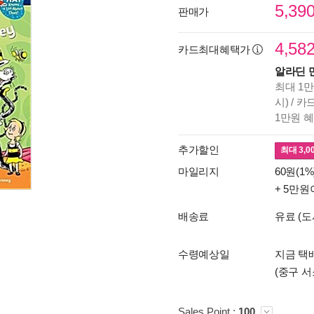
5,39
판매가
4,58
카드최대혜택가
알라딘 
최대 1만
시) / 
1만원 
추가할인
최대
3,0
마일리지
60원(1%
+ 5만원
배송료
유료 (도
수령예상일
지금 택배
(중구 서
Sales Point :
100