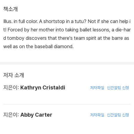
책소개
Illus. in full color. A shortstop in a tutu? Not if she can help i
t! Forced by her mother into taking ballet lessons, a die-har
d tomboy discovers that there's team spirit at the barre as
well as on the baseball diamond.
저자 소개
지은이:
Kathryn Cristaldi
저자파일
신간알림 신청
지은이:
Abby Carter
저자파일
신간알림 신청