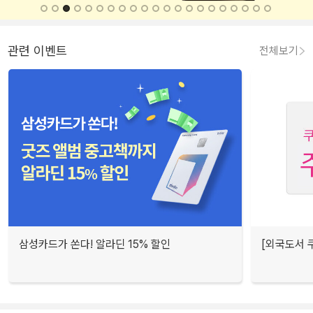
관련 이벤트
전체보기
삼성카드가 쏜다! 알라딘 15% 할인
[외국도서 쿠