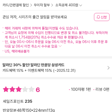
카드/간편결제 할인
무이자 할부
소득공제 400원
관심 저자, 시리즈의 출간 알림을 받아보세요
신청
해외 거래처 사정에 의하여 품절/지연될 수도 있습니다.
고객님의 요청에 의해 수입이 진행되므로 변경 및 취소 불가합니다. 부득이하
게 취소시 1,754원(20%) 취소수수료 차감 후 환불됩니다.
단, 오늘 00시~06시 주문을 오늘 06시 이전 취소, 오늘 06시 이후 주문 후
다음 날 06시 이전 취소시 수수료 없음
US, 해외배송불가
알라딘 30% 할인! 알라딘 만권당 삼성카드
카드혜택 15% + 이벤트혜택 15% (~2025.12.31)
6
100자평 1편
리뷰 0편
세일즈포인트
235
반양장본
48쪽
150*224mm
113g