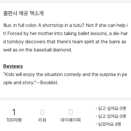
출판사 제공 책소개
Illus. in full color. A shortstop in a tutu? Not if she can help i
t! Forced by her mother into taking ballet lessons, a die-har
d tomboy discovers that there's team spirit at the barre as
well as on the baseball diamond.
Reviews
"Kids will enjoy the situation comedy and the surprise in pe
ople and story."--
Booklist.
읽고 싶어요 0명
1
0
0
읽고 있어요 0명
100자평
리뷰
마이페이퍼
읽었어요 4명