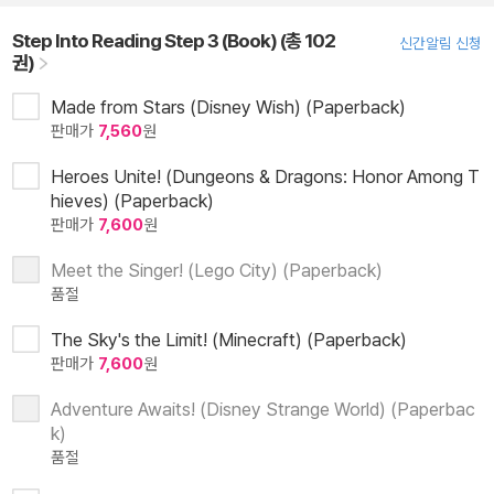
Step Into Reading Step 3 (Book) (총 102
신간알림 신청
권)
Made from Stars (Disney Wish) (Paperback)
판매가
7,560
원
Heroes Unite! (Dungeons & Dragons: Honor Among T
hieves) (Paperback)
판매가
7,600
원
Meet the Singer! (Lego City) (Paperback)
품절
The Sky's the Limit! (Minecraft) (Paperback)
판매가
7,600
원
Adventure Awaits! (Disney Strange World) (Paperbac
k)
품절