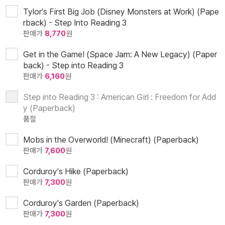
Tylor's First Big Job (Disney Monsters at Work) (Pape
rback) - Step Into Reading 3
판매가
8,770
원
Get in the Game! (Space Jam: A New Legacy) (Paper
back) - Step into Reading 3
판매가
6,160
원
Step into Reading 3 : American Girl : Freedom for Add
y (Paperback)
품절
Mobs in the Overworld! (Minecraft) (Paperback)
판매가
7,600
원
Corduroy's Hike (Paperback)
판매가
7,300
원
Corduroy's Garden (Paperback)
판매가
7,300
원