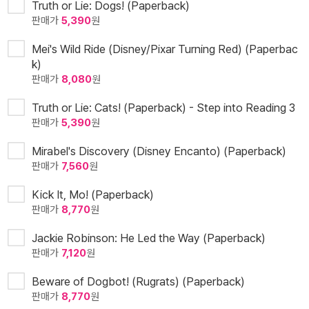
Truth or Lie: Dogs! (Paperback)
판매가
5,390
원
Mei's Wild Ride (Disney/Pixar Turning Red) (Paperbac
k)
판매가
8,080
원
Truth or Lie: Cats! (Paperback) - Step into Reading 3
판매가
5,390
원
Mirabel's Discovery (Disney Encanto) (Paperback)
판매가
7,560
원
Kick It, Mo! (Paperback)
판매가
8,770
원
Jackie Robinson: He Led the Way (Paperback)
판매가
7,120
원
Beware of Dogbot! (Rugrats) (Paperback)
판매가
8,770
원