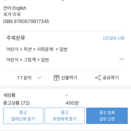
언어 English
국가 미국
ISBN 9780679817345
주제분류
신간알림 신청
어린이
>
픽션
>
사회문제
>
일반
어린이
>
그림책
>
일반
선물하기
공유하기
새상품
-
중고상품 (72)
400원
중고
중고
중고 등록
알라딘에 팔기
회원에게 팔기
알림 신청