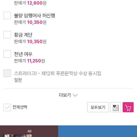
판매가
12,600
원
불량 암행어사 허신행
판매가
10,350
원
황금 계단
판매가
10,350
원
천년 여우
판매가
11,250
원
스트라이크! - 제12회 푸른문학상 수상 동시집
절판
더보기
전체선택
모두보기