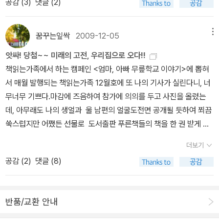
공감 (
3
)
댓글 (2)
자 작가의 작품 중 3편의 동화 「꽃잎으로 쓴 글자」, 「방구 아저씨」,
「종이 목걸이」가 초등학교 '국어' 교과서에 실려 있는데, 그중 한 편인
「종이 목걸이」가 이 동화집의 표제작이다. 지난 2001년에 펴낸 『반
꿈꾸는잎싹
2009-12-05
메뉴
디 아빠의 이상한 하루』에 실린 단편들을 일부 가다듬고 덜어냈고, 기
앗싸! 당첨~~ 미래의 고전, 우리집으로 오다!!
존의 작품들 중 원문과 원제를 살려 실은 작품도 신작과 함께 담았다.
책읽는가족에서 하는 캠페인 <엄마, 아빠 무릎학교 이야기>에 뽑혀
작가의 말에서 밝힌 것처럼, 작가는 맹자의 『공손추』 상편에 나오는
서 매월 발행되는 책읽는가족 12월호에 또 나의 기사가 실린다니, 너
인의예지의 정신을 오늘날을 살아가는 어린이들도 가슴속에 똑같이
무너무 기쁘다.마감에 즈음하여 참가에 의의를 두고 사진을 올렸는
지니길 바라는 마음으로 이 동화들을 썼다. 남을 불쌍히 여기는 마음,
데, 아무래도 나의 생얼과 울 남편의 얼굴도전면 공개될 듯하여 쬐끔
불의를 부끄러워하고 착하지 못함을 미워하는 마음, 자기를 내세우거
쑥스럽지만 어쨌든 선물로 도서출판 푸른책들의 책을 한 권 받게 되
나 자랑하지 않고 겸손한 태도로 사양하는 마음, 잘잘못을 가릴 줄 아
어서얼마나 기쁜지 모르겠다.어떤 책이라도 주시겠다기에 뭘로 할까
는 마음을 잃지 않고 사는 일이 얼마나 아름다운지를 작가는 각각의
더보기
고르고 고르다가....푸른책들의 책을 좋아하는 중1학년 둘째가 얼마전
단편 속에 등장하는 인물들을 통해 구현해 낸다. 그래서인지 작가가
공감 (
2
)
댓글 (8)
에 <엄마, 나 푸른책들에서 나오는 미래의 고전을 다 갖고 싶어!> 하
창조해 낸 인물들은 저마다 다른 개성을 지니고 있으면서도 이 네 가
고 말하던 생각이 나서 미래의 고전가운데, 우리집에 없는 책으로 <
지 마음을 중심으로 하나의 고리를 형성한다. 아이들의 작은 가슴에
봉봉 초콜릿의 비밀>을 주십사 부탁했던 것이다.탐정 사무소를 차리
서 솟아나는 큰마음 이 커다란 고리는 또 다른 작은 고리들로 이어져
반품/교환 안내
는게 꿈인 소녀 설홍주는 동네에서 유괴와 도난 사건이 잇달아 일어
있다. 『종이 목걸이』에 등장하는 아이들의 천진하고 명랑하면서도 남