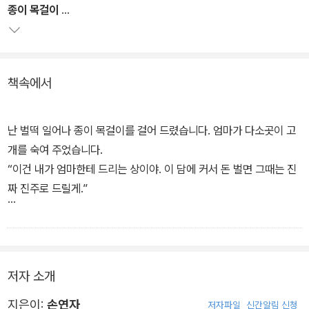
아름다운지를 작가는 각각의 단편 속에 등장하는 인물들을 통해 보여
종이 목걸이
주고자 한다. 작가가 창조해 낸 인물들은 저마다 다른 개성을 지니고
있으면서도 이 네 가지 마음을 중심으로 하나의 고리를 형성한다.
아주 특별한 날
책속에서
난 벌떡 일어나 종이 목걸이를 걸어 드렸습니다. 엄마가 다소곳이 고
개를 숙여 주었습니다.
“이건 내가 엄마한테 드리는 상이야. 이 담에 커서 돈 벌면 그때는 진
짜 진주로 드릴게.”
손짓말을 하는데 목이 메었습니다. 난 들키지 않으려고 환하게 웃었
습니다.
“은수야, 넌 이 세상의 진주를 다 합친 것보다 더 귀한 진주야. 엄만
저자 소개
널 사랑해. 너만 있으면 돼. 다른 상은 필요 없어.”
엄마가 긴 손짓말을 하며 빙긋 웃었습니다. 진주보다 더 귀한 진주라
지은이:
손연자
저자파일
신간알림 신청