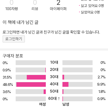
0
0
2
실은 작품도 신작과 함께 담았다. 「야자나무 옆을 지날 때」- 지뢰 사
읽고 있어요 0명
100자평
리뷰
마이페이퍼
고로 두 발을 잃은 소년 뚜끄는 캄보디아의 한 사원에서 동냥을 하며
읽었어요 0명
앞을 보지 못하는 어머니와 함께 살아간다. 어느 날 뚜끄는 운 좋게 큰
이 책에 내가 남긴 글
돈을 얻게 되지만, 임신한 아내가 위독해도 돈이 없어 병원에 데려가
지 못하는 쏘린 아저씨의 주머니에 그 돈을 슬며시 넣는다. 「종이 목
로그인하면 내가 남긴 글과 친구가 남긴 글을 확인할 수 있습니다.
걸이」- 은수의 어머니는 아무리 말을 해도 조용하다. 소리가 들리지
로그인하기
않기 때문이다. 동네 풍경을 그려서 상을 받아 오겠다고 큰소리친 은
수는 그 약속을 지키지 못해 의기소침해지지만, 그 대신 온종일 모조
구매자 분포
진주로 목걸이를 꿰는 어머니에게 크레파스로 그린 종이 목걸이를 걸
10대
0%
0%
어 드린다. 「아주 특별한 날」- 택시 운전으로 생계를 꾸려 나가는 반
20대
0%
0.9%
디네 아빠는 어느 날 종일 공짜 손님만 태운다. 반디 아빠의 택시를 타
30대
2.7%
31.5%
고 이곳저곳으로 구경을 다닌 외로운 할아버지 손님은 택시에서 내리
40대
면서 주머니 하나를 건네는데, 집으로 돌아와 펼쳐 본 주머니 속에는
9.9%
48.6%
금단추 다섯 개가 들어 있다. 「토란잎 치마」- 두성이네 할아버지에게
50대
1.8%
3.6%
열쇠를 전해 주는 심부름을 하게 된 효은이. 개울을 건너려고 옷을 벗
60대
0.9%
0%
여성
남성
어 머리에 이고 가다가 그만 옷을 떨어뜨리고 만다. 열쇠를 지키기 위