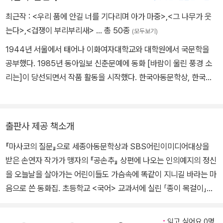
는 말을 할 때 엄마의 두 뺨은 잘 익은 사과처럼 불그레했습니다.
최근작 :
<우리 품에 안길 너를 기다리며 아가 마중>
,
<그 나무가 웃
는다>
,
<겁쟁이 부리부리새>
… 총 50종
(모두보기)
1944년 서울에서 태어나 이화여자대학교와 대학원에서 국문학을
공부했다. 1985년 동아일보 신춘문예에 동화 [바람이 울린 풍경 소
리는]이 당선되면서 작품 활동을 시작했다. 한국아동문학상, 한국어
린이도서상, 세종아동문학상, 한국가톨릭아동문학상 등을 받았다. 지
은 책으로는 《마사코의 질문》, 《까망머리 주디》, 《내 이름은 열두
개》, 《파란 대문 집》, 《종이 목걸이》, 《푸른 손수건》 등이 있다.
출판사 제공 책소개
『마사코의 질문』으로 세종아동문학상과 SBS어린이미디어대상을
받은 손연자 작가가 맹자의 『공손추』 상편에 나오는 인의예지의 정신
을 오늘날을 살아가는 어린이들도 가슴속에 똑같이 지니길 바라는 마
음으로 쓴 동화집. 초등학교 <국어> 교과서에 실린 「종이 목걸이」가
표제작이며, 2001년에 펴낸 『반디 아빠의 이상한 하루』에 실린 단편
들을 일부 가다듬고 덜어냈고, 기존의 작품들 중 원문과 원제를 살려
읽고 싶어요 0명