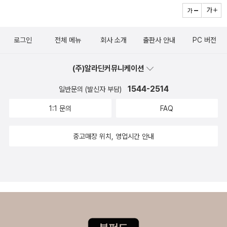
나자 단짝 최완식과 함께 사건 속으로 뛰어든다. 겁없는 2인조 탐정
을 돌아보고 배려할 줄 아는 넓고 따뜻한 마음으로 사슬을 이루고 있
단이 뛰어난 재치로 사건을 해결해 나가는 흥미진진한 탐정소설!! <
는 것이다. 온종일 모조 진주 꿰는 일을 하는 엄마의 목에 정성껏 그린
책소개 글에서>어린이 청소년 전문 출판사 푸른책들의 미래의 고전
종이 목걸이를 걸어 드리는 랑하, 사원에서 동냥해 얻은 큰돈을 자신
로그인
전체 메뉴
회사 소개
출판사 안내
PC 버전
은,시대를 뛰어넘는 뛰어난 문학성으로 현재의 독자들에겐 큰 감동과
보다 형편이 더 어려운 쏘린 아저씨에게 내어 주는 뚜끄, 두성이네 집
즐거움을 주고,미래의 독자들에겐 오래오래 고전으로 읽힐 만한 작품
열쇠를 개울에 빠뜨리지 않으려고 자기 옷이 몽땅 떠내려가게 T몽홅
(주)알라딘커뮤니케이션
들로 구성했단다.울 딸의 희망도 있고 하니, 앞으로 우리집에 미래의
은이와 그런몽홅은이에게 맨몸을 가리라고 커다란 토란잎을 따 주는
고전은 필수적으로 다 모아보자!!(현재 집에 있는 미래의 고전은 첫사
1544-2514
일반문의 (발신자 부담)
두성이가 그렇다. 각기 조 진주황과 환경 속에 있지이다자신보다 남
랑, 꿈을 찾아한걸음씩, 뿔치, 봉봉 초콜릿의 비밀이다.) 푸른책들에
을 위하는 속 깊은 생각들이 하나같다. 이러한 마음을 가진 등장인물
1:1 문의
FAQ
서 손수 에쁜 엽서까지 적어서 보내주신 반가운 선물~~ <푸른책들
은 비단 아이들뿐이 아니다. 택시 기사인 반디 아빠는 다친 아이를 대
미래의 고전시리즈>
가 없이 병원에 데려다 주고, 외로운 할아버지에게 시원한 들바람을
중고매장 위치, 영업시간 안내
쐬어 준다. 커다란 양옥집에 사는 어떤 노인은 텃밭에서 손수 기른 채
소를 동네 주민들에게 몰래 나눠 주고, 어려운 사람들을 위해 남모르
게 기부하고 있다. 어른들의 소박한 삶에도 아이들의 마음과 닮은 따
뜻한 온기가 스며 있다. 이처럼 세상을 따스하게 감싸는 마음을 가진
사람들의 이야기가 마치 이웃집에서 도란도란 들려오는 담소처럼
『종이 목걸이』 안에 가득 담겼다. 책을 읽다 보면 어른 아이 할 것 없