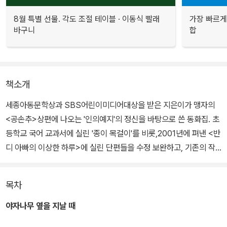
8월 특별 선물. 각도 조절 테이블 · 이동식 빨래
가장 빠르게
바구니
합
책소개
세종아동문학상과 SBS어린이미디어대상을 받은 지은이가 맹자의
<공손추>상편에 나오는 '인의예지'의 정신을 바탕으로 쓴 동화집. 초
등학교 국어 교과서에 실린 '종이 목걸이'를 비롯,2001년에 펴낸 <반
디 아빠의 이상한 하루>에 실린 단편들을 수정 보완하고, 기존의 작
품들 중 원문과 원제를 살려 실은 작품들을 신작들과 함께 담았다.
목차
남을 불쌍히 여기는 마음, 불의를 부끄러워하고 착하지 못함을 미워
하는 마음, 자기를 내세우거나 자랑하지 않고 겸손한 태도로 사양하
야자나무 옆을 지날 때
는 마음, 잘잘못을 가릴 줄 아는 마음을 잃지 않고 사는 일이 얼마나