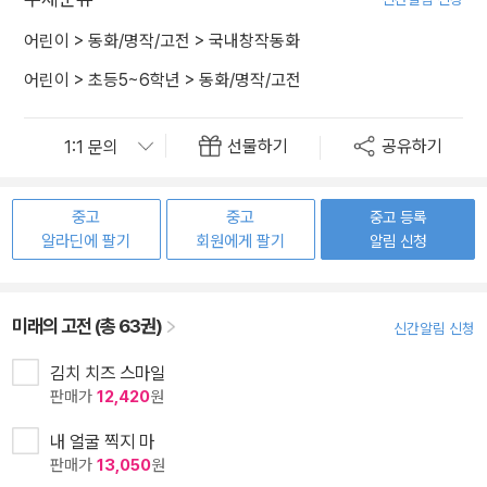
어린이
>
동화/명작/고전
>
국내창작동화
어린이
>
초등5~6학년
>
동화/명작/고전
선물하기
공유하기
중고
중고
중고 등록
알라딘에 팔기
회원에게 팔기
알림 신청
미래의 고전 (총 63권)
신간알림 신청
김치 치즈 스마일
판매가
12,420
원
내 얼굴 찍지 마
판매가
13,050
원