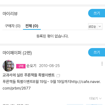
송이 장미꽃을 돌려주고, 점사마귀를 가져가라고 한 은지에게는 커다
란 혹을 되돌려 준다. 「개에 대한 이야기 셋」- 고양이와 개가 가진 행
쓰기
마이리뷰
동 습성의 차이로 인해 앙숙이 된 이야기를 담은 ‘콩돌이 이야기’, 집
안사람들의 극진한 사랑을 받지만 꽉 막힌 아파트 공간이 답답해 베
구매자 (0)
전체 (0)
란다에서 뛰어내렸다가 무사히 목숨을 건진 개의 에피소드를 담은
‘어진이 이야기’, 매일 자신을 구박하고 무시하는 주인아주머니를 보
등록된 평이 없습니다.
다가 얼굴은 못생겼지만 자신을 아껴 주는 오이코 아줌마의 마음에
감동하는 개 벌떡이의 사연이 담긴 ‘벌떡이 이야기’ 등 세 마리의 개
쓰기
마이페이퍼 (2편)
이야기를 통해 인간이 깨달아야 할 교훈을 얻는다. “나는 우리 나라
어린이들을 믿는다.”는 마음으로 쓴 동화집! “세상이 달라져도 반드
순오기
2010-08-25
메뉴
시 지녀야 할 덕목은 변함이 없다는 것이 내 생각이다. 나는 우리 나라
교과서에 실린 푸른책들 특별이벤트
어린이들을 믿는다.” - 작가의 말 중에서 불혹을 갓 지났을 즈음 '소
푸른책들 특별이벤트8월 19일~ 9월 19일까지http://cafe.naver.
년'지와 동아일보 신춘문예를 통해 동화 작가의 이름을 얻은 후, 일제
com/prbm/2677
강점기의 이야기를 군살 없이 단단하게 풀어 낸 『마사코의 질문』으로
세종아동문학상과 SBS어린이미디어대상을 받은 손연자 작가는 데
더보기
뷔한 지 스물다섯 해가 되는 올해 『종이 목걸이』를 새로 펴냈다. 손연