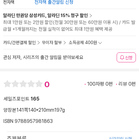
전자책
전자책 출간알림 신청
알라딘 만권당 삼성카드, 알라딘 15% 청구 할인
최대 1만원 또는 2만원 할인(전월 30만원 또는 60만원 이용 시) / 카드 발
급월 +1개월까지는 전월 실적이 없어도 최대 1만원 혜택 제공
카드/간편결제 할인
무이자 할부
소득공제 400원
관심 저자, 시리즈의 출간 알림을 받아보세요
신청
0
100자평 0편
리뷰 0편
세일즈포인트
165
양장본
141쪽
140*210mm
197g
ISBN 9788957981863
주제분류
신간알림 신청