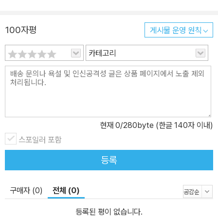
해 떠내려가는 옷을 잡지 못한 효은이를 두성이네 할아버지가 업어다
가 집에 데려다 주는 길, 두성이는 그런 효은이의 뒷모습을 가려 주려
100자평
게시물 운영 원칙
고 커다란 토란잎을 딴다. 「내 친구 흥부」- 윤상이는 ‘흥부’라는 별명
을 가진 부길이에게 귤을 주겠다는 조건으로 수레를 태워 달라고 하
카테고리
고는 약속을 지키지 않는다. 사과하러 간 윤상이는 자기가 돌을 던졌
던 참새를 보살펴 주면서 뻐드렁니를 드러내며 마음 좋게 웃는 부길
이를 보고는 자신의 모습을 크게 반성한다. 「배추도 때론 꽃이 된다」-
얼마 전부터 동네에 이상한 일이 생겼다. 누군가가 신문지로 싼 싱싱
한 푸성귀를 집집마다 대문 앞에 두고 가는 것이다. 어느 날 주인공
현재
0
/280byte (한글 140자 이내)
‘나’는 허름한 옷차림의 할아버지가 신문지 꾸러미를 대문 앞에 두고
스포일러 포함
가는 것을 보고 뒤따라가는데, 커다란 양옥집으로 들어간 그 할아버
지가 텃밭에서 채소를 길러 동네 사람들에게 나누어 주었다는 사실을
등록
알게 된다. 「혹부리 아가씨」- 어느 날 방과 후에 비가 내리는데도 혜
수, 태정이와 함께 집으로 돌아가는 은지는 혼자만 우산을 쓴다. 셋 앞
구매자 (0)
전체 (0)
에 묘한 아저씨가 나타나 자신에게 무언가를 나누어 달라고 하는데,
아저씨는 어머니에게 드릴 장미꽃 한 송이를 준 혜수에게는 서른세
등록된 평이 없습니다.