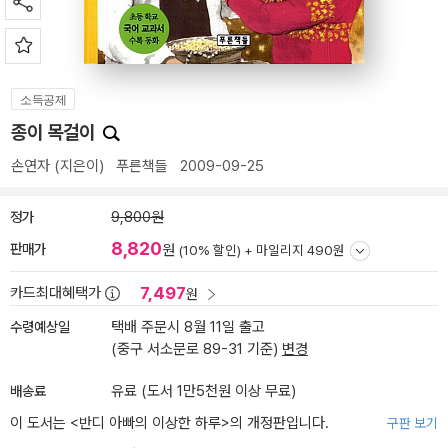
소득공제
종이 목걸이
손연자
(지은이)
푸른책들
2009-09-25
정가
9,800원
8,820
판매가
원
(10% 할인) +
마일리지 490원
7,497
카드최대혜택가
원
수령예상일
택배 주문시 8월 11일 출고
(중구 서소문로 89-31 기준)
변경
배송료
유료 (도서 1만5천원 이상 무료)
이 도서는 <
반디 아빠의 이상한 하루
>의 개정판입니다.
구판 보기