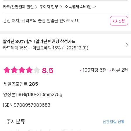
카드/간편결제 할인
무이자 할부
소득공제 450원
관심 저자, 시리즈의 출간 알림을 받아보세요
신청
알라딘 30% 할인! 알라딘 만권당 삼성카드
카드혜택 15% + 이벤트혜택 15% (~2025.12.31)
8.5
100자평 6편
리뷰 2편
세일즈포인트
285
양장본
136쪽
140*210mm
275g
ISBN 9788957983683
주제분류
신간알림 신청