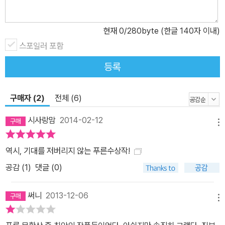
소리를 해 대고 외출을 통제하고 휴대전화를 압수하면서 상준이는 복
수(?)의 짜릿한 쾌감에 빠져든다. 과연 부모와 자녀의 역할이 뒤바뀐
현재
0
/280byte (한글 140자 이내)
발칙한 상황 속에서 상준이와 엄마는 돈독한 모자 관계를 회복할 수
스포일러 포함
있을까? 제11회 푸른문학상 동화집 『슈퍼맘 능력고사』에는 표제작
등록
「슈퍼맘 능력고사」의 상준이와 엄마처럼 상대방의 입장에서 생각하
고 고민함으로써 더 깊이 공감하고 한층 성숙해지는 아이들이 등장한
다. 「백일마다 서는 장」의 다희는 서울에서 이사 온 아라네 할머니와
구매자 (2)
전체 (6)
자기 할머니의 우정을 통해 다희와 더욱 가까워진다. 「호박은 맛있다」
시사랑맘
2014-02-12
의 준희는 뚱뚱한 몸매가 콤플렉스지만 작은 키가 콤플렉스인 첫사랑
메뉴
오빠와 고민을 나누면서 자신에게 향했던 주변의 따가운 시선을 긍정
역시, 기대를 저버리지 않는 푸른수상작!
적으로 받아들일 수 있게 된다. 「한 사람을 위한 방게 탕수육 그리고
공감 (
1
)
댓글 (0)
딤섬」에서 주인공 소녀 ‘나’는 같은 반 남학생을 향한 풋사랑 덕분에
아빠에게 찾아온 새로운 인연을 이해하고 응원할 수 있게 된다. 마지
써니
2013-12-06
막으로 「앙드레 박의 지도」에서 하건이는 고집불통인 할아버지와 소
메뉴
통의 어려움을 겪지만 친구의 조언을 통해 자신의 장래에 대한 확고
한 믿음과 용기를 가지게 된다. 각박한 일상 속에서 우리 아이들은 주