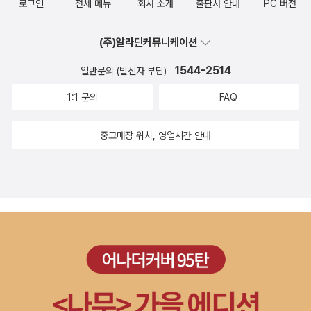
로그인
전체 메뉴
회사 소개
출판사 안내
PC 버전
용자들이 종종 보고 싶은 책을 신청한다. 내가 퇴근하기를 기다려 한
밤에 책을 바꾸러 오는 분들도 고맙고...이용자들이 가게를 운영하는
(주)알라딘커뮤니케이션
경우는 보고 싶은 책을 배달서비스까지 하는데, 최근에 이것도 부실
했다.오랜만에 책도 사고 배달서비스도 다시 가동해야겠다. 빵집이라
1544-2514
일반문의 (발신자 부담)
그런지 빵과 장사에 관한 책을 즐겨본다. 작은도서관에 이런 책을 소
1:1 문의
FAQ
장할 수 있는 건 순전히 동네빵집하는 이용자 덕분이다. 마태
우스님께 선물받은 책이 3권이나 되네... 내가 산 책이랑 두 권씩 있는
중고매장 위치, 영업시간 안내
것도 있고... 광주의 5월은 곳곳에서 5월 행사가 많아 덩달아
분주하다.5월 마지막주부터 도서관 봉사자가 와서 책정리도 하고 도
서관지킴이도 하게 될 듯.... 5월 관련 신간도서도 챙겨서 구입해야
겠다. 추가.... 며칠 전 <서점의 다이아나>도 왔는데.... 여직
답을 못했다. <고래가숨쉬는도서관>에서 나온 신간 <학생사용설명
서>와 <선생님 사용설명서>를 보내주셨다. 감사하며.... 읽어보고
싶은 책도 몇 권 담아본다. 책을 받고도 정리를 안해서 잊고 있던
책 추가~ ㅠ