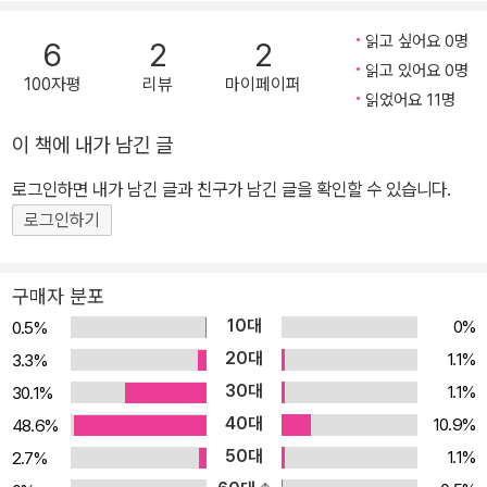
단편 청소년소설과 동화, 동시, 아동청소년문학 평론 등 여러 부문에
읽고 싶어요 0명
6
2
2
걸친 공모를 통해 작품의 다양성을 확보하여 작가와 독자가 소통할
읽고 있어요 0명
100자평
리뷰
마이페이퍼
수 있는 통로를 넓혔다는 점이다. 그리고 절대평가를 통해 완성도가
읽었어요 11명
높은 수준에 도달하지 않으면 당선작을 내지 않는 엄정한 심사로 그
이 책에 내가 남긴 글
권위를 유지해 왔다. 이러한 노력 덕분에 푸른문학상 공모는 항상 독
자와 평단 모두가 만족할 만한 수상작을 출간하고 있다. 그리고 회를
로그인하면 내가 남긴 글과 친구가 남긴 글을 확인할 수 있습니다.
거듭할수록 ‘다음에는 어떤 새로운 작가와 탁월한 작품들을 소개할
로그인하기
까?’, ‘언제쯤 수상작이 출간될까?’ 하는 신뢰와 기대감으로 이어지고
있다. 제11회 푸른문학상 수상작들이 서점가의 화제가 되는 이유가
구매자 분포
여기에 있다. 이를 증명이라도 하듯 지난달에 먼저 선을 보인 청소년
10대
0%
0.5%
소설 부문 수상 작품집 『똥통에 살으리랏다』가 온ㆍ오프라인 서점을
20대
1.1%
3.3%
가리지 않고 많은 독자들에게 큰 호응을 얻고 있다. 그리고 이번에 푸
30대
1.1%
30.1%
른문학상 수상 동화집 『슈퍼맘 능력고사』와 동시집 『강아지 기차』가
40대
함께 출간되어 『똥통에 살으리랏다』를 통해 한껏 높아진 독자들의 기
10.9%
48.6%
대치를 오롯이 충족시킬 채비를 하고 있다. 특히 동화집 『슈퍼맘 능력
50대
1.1%
2.7%
고사』는 제11회 푸른문학상 <새로운 작가상> 부문에 응모된 중ㆍ단