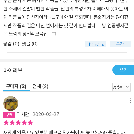
푸른 문학상 중 최악의 작품들이었다. 아쉽지만 솔직히 그랬다. 진부
변을 찬찬히 둘러보며 이웃과 교감할 만한 여유가 없다. 제11회 푸른
한 소재에 결말이 뻔한 작품들. 단편의 특성조차 이해하지 못하는 이
문학상 동화집 『슈퍼맘 능력고사』는 개성 넘치는 주인공들의 유쾌한
런 작품들이 당선작이라니...구매한 걸 후회했다. 동화작가는 많아졌
이야기를 통해 상대방의 생각과 감정을 헤아리고 공감하는 다양한 방
지만 작품의 질은 매년 떨어지는 것 같아 안타깝다. 그냥 연중행사같
법들을 보여 준다. 그리고 이를 통해 아이들이 더 넓은 세상과 소통할
은 느낌의 당선작모음집.
수 있도록 도와준다. 독자들은 폭소를 터뜨리기도 하고 가슴이 뭉클
공감 (
0
)
댓글 (0)
해지기도 하면서 다섯 편의 이야기를 읽어 나가다 보면, 독자들은 어
느새 ‘슈퍼맘’이나 ‘슈퍼차일드’가 되는 것보다 더 중요한 것이 무언인
지 깨닫게 될 것이다. 더불어 사는 사회, 보다 따뜻한 세상은 한 명의
쓰기
마이리뷰
‘슈퍼 히어로’가 아니라 남을 먼저 생각하고 배려하는 ‘우리’가 만든다
는 사실을 말이다. ▶ 주요 내용 김미희 작가의 「백일마다 서는 장」 -
구매자 (2)
전체 (2)
싸릿골에서 할머니와 단둘이 사는 다희는 서울에서 전학을 온 아라가
부럽다. 다희네 할머니는 까막눈이지만 아라네 할머니는 무척 세련되
메뉴
었을 뿐 아니라 학교 백일장 대회에도 참가하기 때문이다. 자존심이
리시안
2020-02-27
상한 다희네 할머니는 백일장에 참가하여 글을 쓰는 대신 자신의 이
야기를 녹음하는 기지를 발휘해 대회에서 일등을 차지한다. 그 후 다
재밌게 읽을게요.앞부분 메모글 작가님이 써 놓으신거라 좋습니다.
희와 아라, 그리고 두 할머니는 마침내 화해하고 더욱 깊은 우정을 나