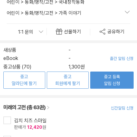
어린이
>
동화/명작/고전
>
국내창작동화
어린이
>
동화/명작/고전
>
가족 이야기
선물하기
공유하기
새상품
-
eBook
-
출간 알림 신청
중고상품 (70)
1,300원
중고
중고
중고 등록
알라딘에 팔기
회원에게 팔기
알림 신청
미래의 고전 (총 63권)
신간알림 신청
김치 치즈 스마일
판매가
12,420
원