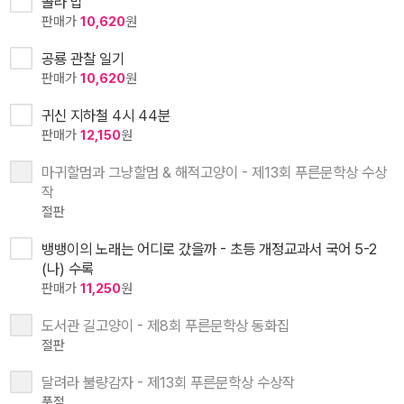
콜라 밥
판매가
10,620
원
공룡 관찰 일기
판매가
10,620
원
귀신 지하철 4시 44분
판매가
12,150
원
마귀할멈과 그냥할멈 & 해적고양이 - 제13회 푸른문학상 수상
작
절판
뱅뱅이의 노래는 어디로 갔을까 - 초등 개정교과서 국어 5-2
(나) 수록
판매가
11,250
원
도서관 길고양이 - 제8회 푸른문학상 동화집
절판
달려라 불량감자 - 제13회 푸른문학상 수상작
품절