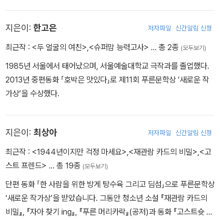
상’을 수상하며 등단했으며, 첫 동화집 『나의 로즈』는 한국출판문화
산업진흥원 우수출판콘텐츠로 선정되었다. 지은 책으로 『나의 로즈』,
지은이:
한고은
저자파일
신간알림 신청
『아빠 로봇 프로젝트』 등이 있다.
최근작 :
<두 얼굴의 여친>
,
<슈퍼맘 능력고사>
… 총 2종
(모두보기)
1985년 서울에서 태어났으며, 서울예술대학교 극작과를 졸업했다.
2013년 중편동화 「호박은 맛있다」로 제11회 푸른문학상 ‘새로운 작
가상’을 수상했다.
지은이:
최상아
저자파일
신간알림 신청
최근작 :
<1944년이지만 걱정 마세요>
,
<재관람 카드의 비밀>
,
<고
스트 프렌드>
… 총 19종
(모두보기)
단편 동화 「한 사람을 위한 방게 탕수육 그리고 딤섬」으로 푸른문학상
‘새로운 작가상’을 받았습니다. 그동안 청소년 소설 『재관람 카드의
비밀』, 『자아 찾기 ing』, 『푸른 머리카락』(공저)과 동화 『고스트슛 게