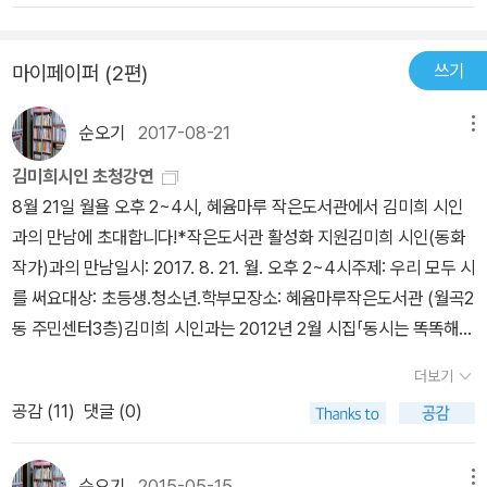
아빠와 단둘이 사는 나는 반에서 가장 인기가 많은 정현준과 친해지
면서 짝사랑에 빠진다. 그리고 현준이와 함께 아빠의 새로운 인연의
쓰기
마이페이퍼 (2편)
정체를 밝혀낸다. 나는 현준을 향한 짝사랑을 통해 아빠의 마음을 이
해하고 엄마를 추억하게 된다. 김정의 작가의 「앙드레 박의 지도」 -반
순오기
2017-08-21
메뉴
에서 인기도 많고 책도 많이 읽는 안영우를 견제하는 박하건. 하건이
김미희시인 초청강연
는 세계적인 의류 디자이너가 꿈이지만 고리타분한 집안 분위기 때문
8월 21일 월욜 오후 2~4시, 혜윰마루 작은도서관에서 김미희 시인
에 혼자만의 비밀로 간직하고 있다. 어느 날 책을 빌리기 위해 영우가
과의 만남에 초대합니다!*작은도서관 활성화 지원김미희 시인(동화
하건이네 집을 찾아오면서 하건이의 비밀을 공유한다. 그리고 영우의
작가)과의 만남일시: 2017. 8. 21. 월. 오후 2~4시주제: 우리 모두 시
조언과 격려를 받으며 조금 더 친해지게 된다. 용기를 얻은 하건이는
를 써요대상: 초등생.청소년.학부모장소: 혜윰마루작은도서관 (월곡2
자신의 장래희망을 당당히 밝히기 위해 첫발을 내딛는다.
동 주민센터3층)김미희 시인과는 2012년 2월 시집「동시는 똑똑해」
를 보내주셔서 인연이 됐는데, 동시를 쓰고 싶은 내 코드에 딱 맞는 시
더보기
집이었다. 이후로 신간이 나올 때마다 사인본을 보내주거나 직접 구
공감 (
11
)
댓글 (0)
입하여 엔솔러지 포함 15권을 소장하였다.동시 및 청소년 시집과 동
화책을 꾸준히 출간하는 전국구 시인으로, 내일 천안에서 KTX를 타
고 우리동네에 오니까 관심 있는 분들은 혜윰마루(월곡2동 주민센터
순오기
2015-05-15
메뉴