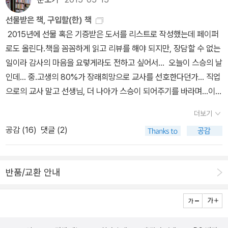
3층)로 오세요!^♥^강연은 2시지만 30분쯤 일찍 와서 시인의 책을
선물받은 책, 구입할(한) 책
살펴보거나 삼행시 짓기에 도전하고, 어린이들 작품도 감상하면 좋겠
2015년에 선물 혹은 기증받은 도서를 리스트로 작성했는데 페이퍼
습니다.책을 읽고 오셔서 좋은 질문도 하고 함께 시를 쓰는 시간에 반
로도 올린다.책을 꼼꼼하게 읽고 리뷰를 해야 되지만, 장담할 수 없는
짝이는 시를 쓰면, 참가자 선물로 준비한 사인본을 받게 될지도... ^^
일이라 감사의 마음을 요렇게라도 전하고 싶어서... 오늘이 스승의 날
혜윰마루 작은도서관은 13년부터 작가와의 만남을 진행했습니다~ 2
인데... 중.고생의 80%가 장래희망으로 교사를 선호한다던가... 직업
015. 10. 28 황선미 작가 초청2014. 8. 29. 김인자 작가 초청2013.
으로의 교사 말고 선생님, 더 나아가 스승이 되어주기를 바라며...이
8. 13. 이병승 작가 초청
시대의 스승이었던 권정생님과 이오덕님이 주고받은 편지가 책으로
더보기
나와 두 분의 내밀한 이야기를 들을 수 있어 반갑다. 이오덕 선생님의
공감 (
16
)
댓글 (2)
교단일기 5권세트가 부담스러운 독자를 위해 한 권으로 간추려 나와
서 좋고... 동화작가 김미희 시인이 지난해에 이어 올해도 신간
도서를 보내주셨다.<지하철을 탄 고래>에 이어 <하늘을 나는 고래>
반품/교환 안내
로 고래 이야기가 시리즈로 나올 건가.... ^^시집 <동시는 똑똑해>와
<외계인에게 로션을 발라주다>로 만나 시인으로 생각했는데, 동화도
부지런히 쓰시네... 갑자기 예정에 없던 직딩이 되어 2월부터
출근하는 관계로 작은도서관 업무는 개점휴업에 가까운데, 그래도 이