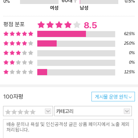
60대
0.5%
0%
여성
남성
편동화 506편 중 가장 우수한 작품으로 뽑힌 5편을 모아 엮어 더욱
관심을 끈다. 이번 공모에 응모된 작품들은 그 어느 회보다 양적ㆍ질
8.5
평점 분포
적으로 크게 증가하였기에 경쟁과 심사 과정 또한 한층 치열했다. 그
런 만큼 『달팽이 따라잡기』ㆍ『나의 철부지 아빠』ㆍ『도서관 길고양
62.5%
이』 등 역대 푸른문학상 수상 동화집을 통해 확인할 수 있었던 특유의
25.0%
문학성과 대중성도 더욱 깊고 넓어졌다. 한결같은 애정과 믿음으로
0%
제11회 푸른문학상 수상작 출간을 기다려 온 독자들에게 동화집 『슈
0%
퍼맘 능력고사』는 좋은 선물이 될 것이다. 그리고 내년의 수상작 출간
12.5%
을 기다리는 설렘을 다시금 발견하게 될 것이다. ▶ “어느날 갑자기,
부모와 아이의 역할이 뒤바뀐다면……?” 우리 아이들이 더 넓은 세상
과 소통할 수 있는 5가지 유쾌한 방법 엄마들이 아이들을 대신해 학
100자평
게시물 운영 원칙
교 시험을 보게 되었다. 상준이네 학교에 ‘슈퍼맘 능력고사’가 생겼기
카테고리
때문이다. 상준이네 반 친구들은 그동안 엄마로부터 받았던 잔소리와
온갖 구속들을 앙갚음할 절호의 기회라 여기고 행복한 고민에 빠진
다. 하지만 상준이는 마냥 기쁘지만은 않다. 시험과 성적의 압박감을
누구보다 잘 알고 있기 때문이다. 하지만 엄마를 위한다는 이유로 잔