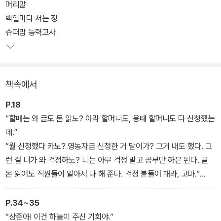
품으로 뽑힌 5편을 모아 엮었다. 표제작 「슈퍼맘 능력고사」에는 상대
머리말
방의 입장에서 생각하고 고민함으로써 더 깊이 공감하고 한층 성숙해
백일마다 서는 장
지는 아이들이 등장한다. 「백일마다 서는 장」의 다희는 서울에서 이사
슈퍼맘 능력고사
온 아라네 할머니와 자기 할머니의 우정을 통해 다희와 더욱 가까워
진다.
책속에서
「호박은 맛있다」의 준희는 뚱뚱한 몸매가 콤플렉스지만 키가 작아 고
민인 첫사랑 오빠와 고민을 나누면서 자신에게 향했던 주변의 따가운
P.18
시선을 긍정적으로 받아들일 수 있게 된다. 「한 사람을 위한 방게 탕
“할매는 와 글도 몬 읽노? 아라 할머니도, 용태 할머니도 다 신청했는
수육 그리고 딤섬」에서 주인공 소녀 '나'는 같은 반 남학생을 풋사랑
데.”
덕분에 아빠에게 찾아온 새로운 인연을 이해하고 응원할 수 있게 된
“뭘 신청했다 카노? 영농자금 신청한 거 말이가? 그거 내도 했다. 그
다.
런 걸 니가 와 걱정하노? 니는 아무 걱정 말고 공부만 하믄 된다. 글
몬 읽어도 직원들이 알아서 다 해 준다. 걱정 붙들어 매라, 고마.”
마지막으로 「앙드레 박의 지도」에서 하건이는 질투의 대상이었던 친
“그게 아니고 백일장 말이야.”
구의 조언을 들으며 비로소 자신의 장래에 대한 확고한 믿음과 용기
“뭐라꼬? 백일장? 백일마다 서는 장도 있나? 그기 어데고?”
P.34~35
를 가진다. 수록된 5편의 작품은 개성 넘치는 주인공들의 유쾌한 이
“으이씨, 그게 아니고 글 쓰는 대회란 말여.”
“상준아! 이건 하늘이 주신 기회야.”