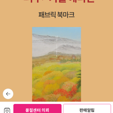
뒤로가
기
보관함담기
품절센터 의뢰
판매알림