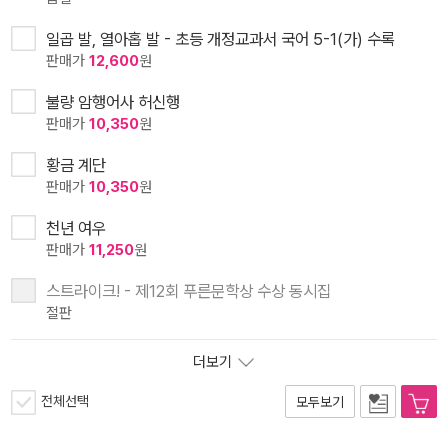
일곱 발, 열아홉 발 - 초등 개정교과서 국어 5-1(가) 수록
판매가
12,600
원
불량 암행어사 허신행
판매가
10,350
원
황금 계단
판매가
10,350
원
천년 여우
판매가
11,250
원
스트라이크! - 제12회 푸른문학상 수상 동시집
절판
더보기
전체선택
모두보기