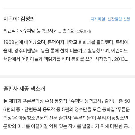
임』, 『미스 테리 가게』, 『고스트 프렌드』, 『레벨 업 5학년』(공저) 등
을 썼습니다.
지은이:
김정의
저자파일
신간알림 신청
최근작 :
<슈퍼맘 능력고사>
… 총 1종
(모두보기)
1968년에 태어났으며, 동덕여자대학교 회화과를 졸업했다. 독립예
술제, 광주비엔날레 등을 통해 설치 미술가로 활동했으며, 어린이도
서관에서 어린이들과 책읽기를 하며 동화를 쓰기 시작했다. 2013년
중편동화 「앙드레 박의 지도」로 제11회 푸른문학상 ‘새로운 작가상’을
수상했다.
출판사 제공 책소개
▶ 제11회 푸른문학상 수상 동화집 『슈퍼맘 능력고사』 출간! - 총 50
6편의 중ㆍ단편동화 응모작 중 5편의 정수만을 모은 동화집 ‘푸른문
학상’은 아동청소년문학 전문 출판사 ‘푸른책들’이 우리 아동청소년
문학의 미래를 이끌어갈 역량 있는 작가를 발굴하기 위해 마련한 공
모제다. 어느덧 11회째를 맞이한 ‘푸른문학상’의 가장 큰 특징은 장ㆍ