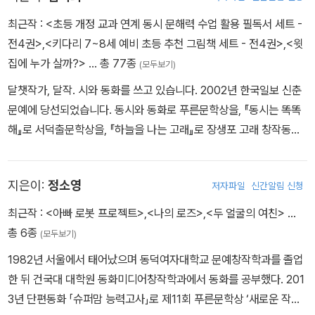
- 본문 34~35쪽 「슈퍼맘 능력고사」 중에서
최근작 :
<초등 개정 교과 연계 동시 문해력 수업 활용 필독서 세트 -
전4권>
,
<키다리 7~8세 예비 초등 추천 그림책 세트 - 전4권>
,
<윗
집에 누가 살까?>
… 총 77종
(모두보기)
달챗작가, 달작. 시와 동화를 쓰고 있습니다. 2002년 한국일보 신춘
문예에 당선되었습니다. 동시와 동화로 푸른문학상을, 『동시는 똑똑
해』로 서덕출문학상을, 『하늘을 나는 고래』로 장생포 고래 창작동화
대상을 받았습니다. 지은 책으로 동화 『한글 탐정 기필코』 『얼큰쌤의
비밀 저금통』 『달달구리 달고나로 오세요』 『도토리 쌤을 울려라!』
지은이:
정소영
저자파일
신간알림 신청
『서프라이즈 가족』, 동시집 『예의 바른 딸기』 『어찌씨가 키득키득』,
그림책 『동백꽃이 툭,』 『귤이랑 노래해』 『지우개 유령』 등이 있습니
최근작 :
<아빠 로봇 프로젝트>
,
<나의 로즈>
,
<두 얼굴의 여친>
…
다.
총 6종
(모두보기)
1982년 서울에서 태어났으며 동덕여자대학교 문예창작학과를 졸업
한 뒤 건국대 대학원 동화미디어창작학과에서 동화를 공부했다. 201
3년 단편동화 「슈퍼맘 능력고사」로 제11회 푸른문학상 ‘새로운 작가