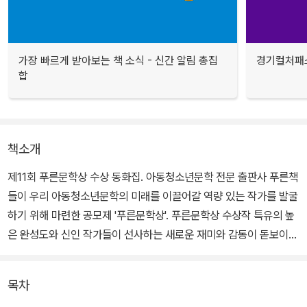
가장 빠르게 받아보는 책 소식 - 신간 알림 총집
경기컬처패스
합
책소개
제11회 푸른문학상 수상 동화집. 아동청소년문학 전문 출판사 푸른책
들이 우리 아동청소년문학의 미래를 이끌어갈 역량 있는 작가를 발굴
하기 위해 마련한 공모제 '푸른문학상'. 푸른문학상 수상작 특유의 높
은 완성도와 신인 작가들이 선사하는 새로운 재미와 감동이 돋보이는
동화집이다.
목차
'새로운 작가상' 부문에 응모된 중.단편동화 506편 중 가장 우수한 작