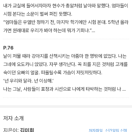
야기를 통해 상대방의 생각과 감정을 헤아리고 공감하는 다양한 방법
“뭐, 글 쓰는 대회? 거기를 용태 할매가 신청했다꼬? 강수선이도?”
내가 교실에 들어서자마자 현수가 총알처럼 날아와 말했다. 엄마들이
들을 보여 준다. 그리고 이를 통해 아이들이 더 넓은 세상과 소통할 수
“그래! 아라 할머니, 용태 할머니, 동주 할머니. 다 신청했다고!”
시험 본다는 소문이 벌써 퍼진 듯했다.
있도록 도와준다.
미현이 할머니는 신청하지 않았다는 말은 쏙 뺐다.
“엄마들은 우열반 정하기 전, 마지막 학기에만 시험 본대. 5학년 올라
“아라 할머니 글씨는 또 얼마나 반듯한지 아나? 아라가 가져온 신청
가면 원래대로 우리가 봐야 하는데 뭐가 기회냐.”
서 보고 선생님이 할머니가 붓글씨 배우셨냐고 물었단 말이야. 할매
현수는 답답하다는 듯 인상을 찌푸리며 발을 동동 굴렀다.
는 아라 할머니랑 친구라믄서 와 아직 글도 몬 읽노?”
“그럼 뭔데.”
P.76
- 본문 18쪽 「백일마다 서는 장」 중에서
현수가 씨익 웃으며 말했다.
날이 저물 때라 강아지를 산책시키는 아줌마 한 명밖에 없었다. 나는
“복수할 기회.”
그네에 오도카니 앉았다. 자꾸 생각난다. 꼭 죄를 지은 것처럼 고개를
복수? 엄마의 인성 시험지에 10점을 매기는 그런 복수? 나도 모르게
숙이던 오빠의 얼굴. 떠올릴수록 가슴이 저릿저릿하다.
그 달콤한 속삭임에 빠져들었다. 현수는 반장 선거에 나간 것처럼 연
‘넌 우리와 달라. 넌 이상해.’
설을 해 댔다.
나는 그날, 사람들이 표정과 시선으로 나에게 타박하는 것처럼 나 역
“공부하냐, 언제 하냐, 왜 안 하냐, 생각 있냐. 지긋지긋하게 듣던 이
시 오빠를 타박했다. 나에게 사람들이 꽂은 매서운 화살을 뽑아 오빠
소리를 그대로 갚아 줄 기회가 왔다, 이거야!”
에게 던진 거였다. 덤벼들어 싸울 수조차 없게 온 마음을 얼려 버리는
“맞아, 맞아!”
그 무심한 표정과 눈빛으로 말이다. 변해 버린 내 모습을 마음 넓게 이
저자 소개
옆에서 나와 현수 얘기를 듣던 친구들이 맞장구를 쳤다. 그러더니 너
해해 주길 바라는 뻔뻔한 바람까지 가져 놓고서는.
나 할 거 없이 자기들이 겪었던 얘기를 쏟아냈다.
- 본문 76쪽 「호박은 맛있다」 중에서
지은이:
김미희
저자파일
신간알림 신청