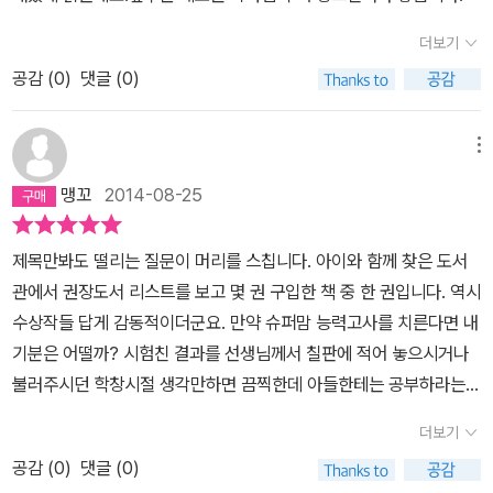
눈다. 정소영 작가의 「슈퍼맘 능력고사」 -학교에서 슈퍼맘 능력고사
더보기
를 치러 엄마의 성적으로 아이들의 우열반을 가르기로 결정한다. 아
공감 (
0
)
댓글 (0)
이들은 간섭받고 억눌렸던 그동안의 복수를 꿈꾸며 각자 엄마의 시험
공부를 감독한다. 상준이도 엄마를 들들 볶으며 짜릿함을 느낀다. 하
지만 한편으로는 엄마가 어떤 중압감을 받고 있을지 누구보다 잘 알
메뉴
기 때문에 마음이 편하지 않다. 결국 엄마의 시험 성적이 나오고 상준
맹꼬
2014-08-25
이가 의젓하게 엄마를 위로하면서 모자는 더욱 가까워지게 된다. 한
고은 작가의 「호박은 맛있다」 -준희는 뚱뚱한 몸매에 콤플렉스를 느
제목만봐도 떨리는 질문이 머리를 스칩니다. 아이와 함께 찾은 도서
낀다. 어렸을 때 이사를 갔던 첫사랑 최현빈 오빠를 다시 만날 생각에
관에서 권장도서 리스트를 보고 몇 권 구입한 책 중 한 권입니다. 역시
살을 빼려고 노력하지만 쉽지가 않다. 우여곡절 끝에 재회한 준희와
수상작들 답게 감동적이더군요. 만약 슈퍼맘 능력고사를 치른다면 내
현빈 오빠, 하지만 현빈 오빠에겐 준희보다도 작은 키가 콤플렉스였
기분은 어떨까? 시험친 결과를 선생님께서 칠판에 적어 놓으시거나
다. 사람들의 곱지 않은 시선에 상처를 받았던 준희가 이번에는 현빈
불러주시던 학창시절 생각만하면 끔찍한데 아들한테는 공부하라는
오빠를 곱지 않게 바라본 것이다. 둘은 농구를 통해 마음을 나누게 되
잔소리를 오늘도 거르지 않고 한 듯합니다. 아이들의 입장에서 생각
고, 준희는 자신의 잘못을 뉘우치면서 뚱뚱한 몸매를 부끄러워하지
더보기
하고 고민하게 만드는 아이들보다 어른들이 먼저 읽어봐야할 추천작
않는 긍정적인 마음을 갖게 된다. 최상아 작가의 「한 사람을 위한 방
공감 (
0
)
댓글 (0)
입니다. 저도 먼저 읽어보고 4학년 아들에게 건네주었답니다.^^
게 탕수육 그리고 딤섬」 -4년 전 엄마를 사별하고 중국집을 운영하는