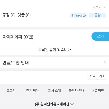
주는 인생의 한 수를 유쾌하게 그려낸 바 있다. 그는 4년 만에 선보이
식으로 엮어놓는 듯한 느낌을 받았어요, 그리운 할머니에 대한 애틋
더보기
는 이번 동시집에 평범한 일상에서 낚아챈 삶의 의미와 가족의 소중
함과 어린 소년이 이제는 성장해서 옛 추억으로 가득한 앨범을 한 장
함을 아이의 천진난만한 눈길과 목소리로 그린 59편의 동시를 담았
공감 (
0
)
댓글 (0)
한 장 넘겨보는 듯한 느낌도 듭니다. 글로만 표현된 동시지만, 짧은 글
다. 김용삼 시인은 ‘시인의 말’에서 사는 일에 지치고 외롭거나 불평하
안에서 펼쳐지는 순간순간의 장면들로 상상하며 즐길 수 있는 동시집
는 일에 마음을 빼앗길 때 ‘동시를 읽으면 세상에서 가장 가난한 마음
입니다. <발가락 가족양말> 시집을 펼쳐 볼 때 우리 가족들이 너무도
이 되어 작은 것에도 감사하게 된다’고 이야기한다. 이 동시집은 이렇
쓰기
마이페이퍼 (0편)
깔 깔 거리며 웃게 만들었던 시를 뽑으라면 단연 <동시제목 : 말조심
게 소박하고 순정한 마음을 담은 동시들로 ‘세상의 상처 입은 어린 마
-15-> 인데요 돌려 가며 소리내어 읽어 보게 되는 시였습니다. 저희
음들에게 작은 위로’를 건네고자 하는 바람을 담고 있다. 가족의 위기
등록된 글이 없습니다
랑 6년째 같이 호흡하며 우리의 발이 되어주는 남편의 애마를 가끔
를 돌파하는 첫걸음, ‘가족의 재발견’을 그리다 꼬박/ 밤새워 일하고//
제가 똥차로 취급하는데요 어찌나 웃긴지 재미났습니다. 펼치면 펼칠
빠알간/ 토끼 눈으로// 아침에/ 돌아오는 아빠// 낮을 밤같이/ 편히
반품/교환 안내
수록 입가의 미소가 머금게 되고, 어린 동심으로 다시 되돌아갈수 있
자도록// 하얀 달이/ 떠 있다 -「낮달」 전문 『발가락 양말 가족』은 ‘가
는 시간이 되었습니다. 아울러 우리 가족들의 발가락 사진을 찍어보
족’이라는 이름의 한 그루 나무와 같은 동시들로 구성되어 있다. 크고
고 거기에다 큰딸이 예쁘게 꾸며주었는데요.. 우리 작은딸은 연신 “엄
단단한 뿌리를 가진 이 나무에는 각 구성원들의 평범한 듯 특별한 일
마 내 발가락 백설공주 같아요 ” 라고 말합니다. 아빠
상과 내면의 풍경들이 무수한 가지와 무성한 잎사귀로 피어나 있다.
로그인
전체 메뉴
회사 소개
출판사 안내
PC 버전
엄마 큰딸 작은딸
투명하고 천진한 아이의 눈은 밤새워 일하고 돌아온 아빠의 귀가를
지키고(「낮달」), 혼자 여탕에서 때를 밀고 있을 엄마의 외로움을 살피
(주)알라딘커뮤니케이션