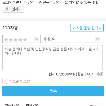
를 보유하고 있으며 그 기록을 계속 갱신해 나가고 있는 '푸른책들'의
로그인하면 내가 남긴 글과 친구가 남긴 글을 확인할 수 있습니다.
동시집은 양적인 면뿐 아니라 질적인 면에서도 높은 성취를 보이고
로그인하기
있다. 윤석중문학상·소천아동문학상·세종아동문학상·서덕출문학상·
한국아동문학상 등 권위 있는 국내 아동청소년문학상을 연달아 수상
한 바 있으며, 현재 초등학교와 중학교 '국어' 교과서에 15편의 동시
100자평
게시물 운영 원칙
가 수록되어 어린이와 청소년들에게 문학 교육의 우수한 텍스트로서
카테고리
도 널리 활용되고 있다. 그동안 '책읽는가족', '작은도서관' 등 아동문
고 시리즈와 '시 읽는 가족', '동심원' 등 특화된 동시집 시리즈를 통해
다양한 동시집 출간에 박차를 가해 온 '푸른책들'은 동시집의 새로운
형식을 고민하고 모색한 결과 이번엔 '미래의 고전' 시리즈에 편입해
2권을 새로이 펴내게 되었다. 최근 동시집 출간의 주된 흐름인 과도
한 일러스트의 사용을 최대한 배제하고, 오로지 시 텍스트에만 집중
현재
0
/280byte (한글 140자 이내)
할 수 있도록 한 새로운 시도가 독자들에게 동시의 본질적인 맛과 향
스포일러 포함
기를 음미할 수 있는 좋은 계기가 되길 기대해 본다. 제3회 푸른문학
등록
상 수상 시인 김용삼의 두 번째 동시집 출간! -평범한 일상에서 낚아
챈 삶의 의미와 가족의 소중함을 담다 가족은 우리가 경험하는 최초
구매자 (0)
전체 (0)