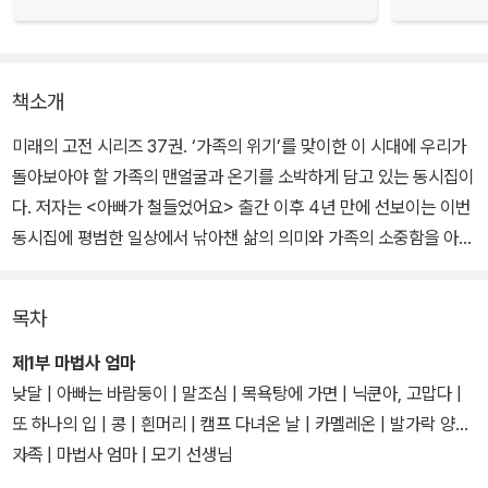
책소개
미래의 고전 시리즈 37권. ‘가족의 위기’를 맞이한 이 시대에 우리가
돌아보아야 할 가족의 맨얼굴과 온기를 소박하게 담고 있는 동시집이
다. 저자는 <아빠가 철들었어요> 출간 이후 4년 만에 선보이는 이번
동시집에 평범한 일상에서 낚아챈 삶의 의미와 가족의 소중함을 아이
의 천진난만한 눈길과 목소리로 그린 59편의 동시를 담아냈다.
목차
김용삼 시인은 ‘시인의 말’에서 사는 일에 지치고 외롭거나 불평하는
일에 마음을 빼앗길 때 ‘동시를 읽으면 세상에서 가장 가난한 마음이
제1부 마법사 엄마
되어 작은 것에도 감사하게 된다’고 이야기한다. 이 동시집은 이렇게
낮달 | 아빠는 바람둥이 | 말조심 | 목욕탕에 가면 | 닉쿤아, 고맙다 |
소박하고 순정한 마음을 담은 동시들로 ‘세상의 상처 입은 어린 마음
또 하나의 입 | 콩 | 흰머리 | 캠프 다녀온 날 | 카멜레온 | 발가락 양말
들에게 작은 위로’를 건네고자 하는 바람을 담고 있다.
가족 | 마법사 엄마 | 모기 선생님