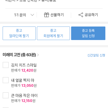
어린이
>
초등 전학년
>
동시/동요
선물하기
공유하기
중고
중고
중고 등록
알라딘에 팔기
회원에게 팔기
알림 신청
미래의 고전 (총 63권)
신간알림 신청
김치 치즈 스마일
판매가
12,420
원
내 얼굴 찍지 마
판매가
13,050
원
큰 마음 작은 아이
판매가
12,150
원