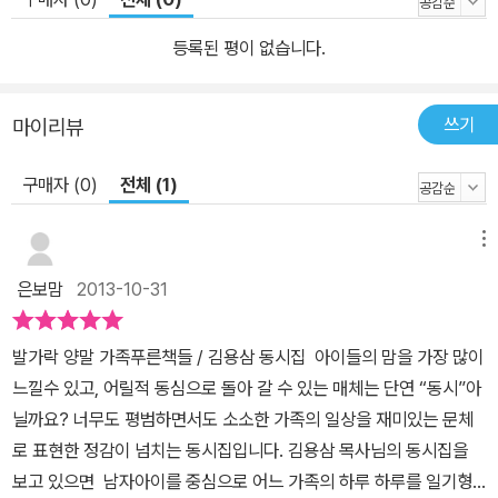
의 사회이자 최후의 보루이다. 그러나 언제부터일까. 세상에서 가장
견고한 조직일 것만 같던 이 가족에게 ‘해체’와 ‘단절’이라는 살벌한
등록된 평이 없습니다.
수식이 붙기 시작했다. 손바닥만 한 크기의 액정 속에 세상을 다 담고
있는 스마트폰의 보급으로, 같은 공간에 있어도 대화 한 자락 나누지
쓰기
마이리뷰
않고 ‘침묵하는 가족’들이 많아졌다는 뉴스는 오늘날 가족의 풍경을
대변한다. 한집에서 부대끼며 희로애락을 나누고 그들만의 역사를 써
구매자 (0)
전체 (1)
나가면서 단단하게 삶을 지탱해 주던 가족. 이 각별하기 그지없던 관
계는 이제 공간과 시간을 공유하는 다른 수많은 집단들과 다를 바 없
메뉴
게 되었다. 그리고 이러한 현상은 현대인들의 고독과 불안을 심화시
키는 원인으로 지목되며 갖가지 사회 문제로까지 이어지고 있다. 이
은보맘
2013-10-31
번에 '푸른책들'에서 출간된 김용삼 시인의 『발가락 양말 가족』은 이
렇게 ‘가족의 위기’를 맞이한 이 시대에 우리가 돌아보아야 할 가족의
발가락 양말 가족푸른책들 / 김용삼 동시집
아이들의 맘을 가장 많이
맨얼굴과 온기를 소박하게 담고 있는 동시집이다. 제3회 푸른문학상
느낄수 있고, 어릴적 동심으로 돌아 갈 수 있는 매체는 단연 “동시”아
‘새로운 시인상’을 수상하며 동시를 쓰기 시작한 김용삼 시인은 지난
닐까요? 너무도 평범하면서도 소소한 가족의 일상을 재미있는 문체
2009년에 출간한 첫 동시집 『아빠가 철들었어요』를 통해 어른과 아
로 표현한 정감이 넘치는 동시집입니다. 김용삼 목사님의 동시집을
이들 사이에 동심이 가득 찬 동시로 다리를 놓아 아이다움이 가르쳐
보고 있으면 남자아이를 중심으로 어느 가족의 하루 하루를 일기형