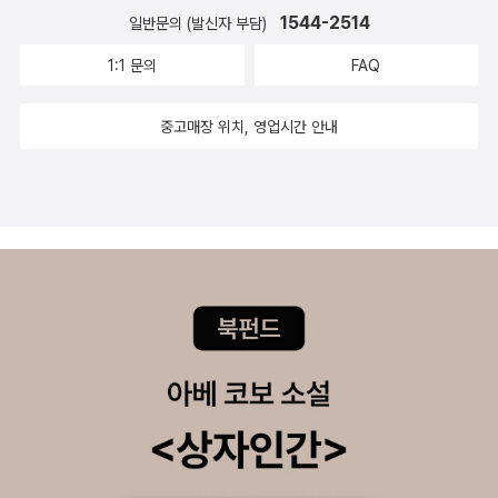
며(「목욕탕에 가면」), 콩자반이 식탁에 오르면 아빠보다 더 빨리 먹기
1544-2514
일반문의 (발신자 부담)
위해 분주해지고(「콩」), 형과 싸운 밤에 물린 모기 자국에 한 피 나눈
형제임을 상기하곤(「모기 선생님」) 한다. 아이의 시선을 따라가다 보
1:1 문의
FAQ
면 무심히 지나치고 당연하게 여겼던 가족들의 일상을 새롭게 발견하
고 이해할 수 있게 된다. 이것은 다시 우리의 삶 속으로 파고들어 ‘가
중고매장 위치, 영업시간 안내
족을 재발견’하는 기회를 제공한다. 거실 소파에/ 투덜투덜/ 이부자리
펴는 아빠// 볼수록/ 꼬물꼬물 우습게 생긴/ 발가락 양말/ 신고 있지
요// 아빠는 왜/ 발가락 양말을 신느냐/ 근질근질/ 물었더니// 무좀에
걸려/ 발가락끼리 싸운다나요/ 그래서 다섯 발가락/ 떼어 놓았다네
요// 오늘처럼/ 엄마랑 싸운 밤이면/ 거실에서 자는/ 아빠처럼 말이에
요 -「발가락 양말 가족」 전문 의성어와 의태어의 효과적인 배치로 시
각과 청각은 물론이고 촉각까지 느낄 수 있는 표제작 「발가락 양말 가
족」은 이 동시집의 성격과 의미를 꾸밈없이 보여 준다. 수시로 티격태
격하면서도 양말 속 발가락들처럼 떨어져서는 살 수 없는 ‘가족의 속
성’이 아이의 유쾌한 목소리를 빌어 절묘하게 형상화되어 있다. 때론
웃음이, 때론 그리움과 애틋함이 묻어나는 이 알콩달콩한 가족 이야