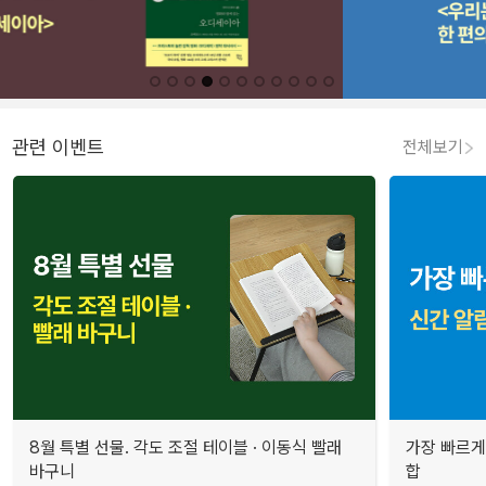
관련 이벤트
전체보기
8월 특별 선물. 각도 조절 테이블 · 이동식 빨래
가장 빠르게
바구니
합