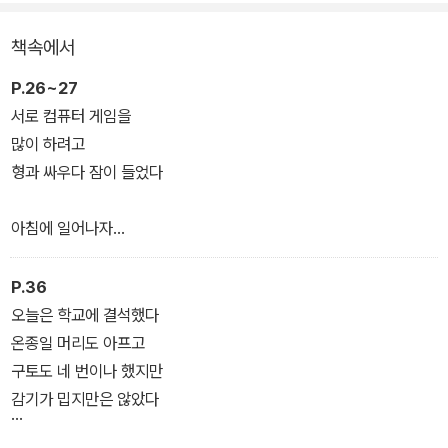
제2부 나를 만나려면
책속에서
P.26~27
서로 컴퓨터 게임을
많이 하려고
형과 싸우다 잠이 들었다
아침에 일어나자
내 볼과 형의 눈꺼풀에는
모기에게 물린 자국이
P.36
붉게 돋아 있었다
오늘은 학교에 결석했다
온종일 머리도 아프고
여름밤 모기는
구토도 네 번이나 했지만
형과 내가
감기가 밉지만은 않았다
한 피 나눈 한 형제라는 걸