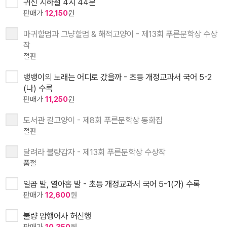
귀신 지하철 4시 44분
판매가
12,150
원
마귀할멈과 그냥할멈 & 해적고양이 - 제13회 푸른문학상 수상
작
절판
뱅뱅이의 노래는 어디로 갔을까 - 초등 개정교과서 국어 5-2
(나) 수록
판매가
11,250
원
도서관 길고양이 - 제8회 푸른문학상 동화집
절판
달려라 불량감자 - 제13회 푸른문학상 수상작
품절
일곱 발, 열아홉 발 - 초등 개정교과서 국어 5-1(가) 수록
판매가
12,600
원
불량 암행어사 허신행