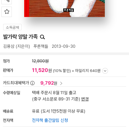
소득공제
발가락 양말 가족
김용삼
(지은이)
푸른책들
2013-09-30
정가
12,800원
11,520
판매가
원
(10% 할인) +
마일리지 640원
9,792
카드최대혜택가
원
수령예상일
택배 주문시 8월 11일 출고
(중구 서소문로 89-31 기준)
변경
배송료
유료 (도서 1만5천원 이상 무료)
전자책
전자책 출간알림 신청