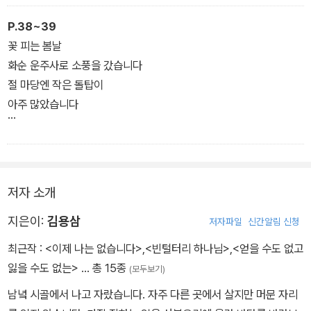
가르치고 싶었나 보다
감기가 딱 하루만 더 있다
나았으면 좋겠다
P.38~39
그래서 모기는
- 「감기」 전문
꽃 피는 봄날
매처럼 아픈 침을 들고서
화순 운주사로 소풍을 갔습니다
밤새 윙윙
절 마당엔 작은 돌탑이
우리 방을 돌아다닌 건
아주 많았습니다
아니었을까
- 「모기 선생님」 전문
소풍 다음 날부터
화단과 운동장 귀퉁이에
조그만 돌탑이
저자 소개
하나둘 생겨났습니다
지은이:
김용삼
저자파일
신간알림 신청
오늘 점심시간
최근작 :
<이제 나는 없습니다>
,
<빈털터리 하나님>
,
<얻을 수도 없고
나도 목련나무 아래로 갔습니다
잃을 수도 없는>
… 총 15종
(모두보기)
그리고 돌 세 개를 주워
남녘 시골에서 나고 자랐습니다. 자주 다른 곳에서 살지만 머문 자리
나의 꿈을 위해