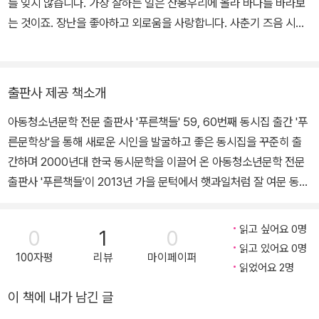
를 잊지 않습니다. 가장 잘하는 일은 산봉우리에 올라 바다를 바라보
정성스레 쌓아 올렸습니다
는 것이죠. 장난을 좋아하고 외로움을 사랑합니다. 사춘기 즈음 시를
쓰기 시작했고 사춘기 끝무렵 그림을 그렸습니다. 종종 책을 펴내거
집으로 돌아오는 길
나 어쩌다 그림전시회를 엽니다. 아저씨로 살고 있지만 장래희망은
다시 목련나무 아래로 가 보았습니다
소년입니다. 계획은 순조롭습니다. 지금은 군산 나운복음교회에서 예
삼 층 돌탑이
출판사 제공 책소개
수마음공부를 하면서 기쁨으로 목회를 하고 있습니다. 지은 책으로는
오 층 돌탑으로 자라 있었습니다
아동청소년문학 전문 출판사 '푸른책들' 59, 60번째 동시집 출간 '푸
신앙집 《신앙의 도리 18가지》, 《소하고 순한 믿음에 관하여》, 《빈털
른문학상'을 통해 새로운 시인을 발굴하고 좋은 동시집을 꾸준히 출
터리 하나님》, 신앙시집 《다섯 아내를 둔 자의 슬픔》, 《사랑하면 종이
누군가
간하며 2000년대 한국 동시문학을 이끌어 온 아동청소년문학 전문
된다》, 《얻을 수도 없고 잃을 수도 없는》, 《이제 나는 없습니다》, 동
가만가만 쌓아 올린 꿈으로
출판사 '푸른책들'이 2013년 가을 문턱에서 햇과일처럼 잘 여문 동시
시집 《아빠가 철들었어요》, 《발가락 양말 가족》, 《동시 필사 노트》
한 뼘 두 뼘
집 두 권을 동시에 펴냈다. 이번에 출간된 오지연 동시집 『알을 품은
그림책 《무거운 책가방》, 《바보 삼이》, 《빨간 보자기》, 《똥집》이 있
돌도 키가 자란다는 걸
나무』와 김용삼 동시집 『발가락 양말 가족』은 '푸른책들'이 펴낸 59,
습니다.
그때 알았습니다
읽고 싶어요 0명
0
1
0
60번째 동시집으로, 상업성이 떨어진다는 이유로 국내 유수의 출판
- 「돌탑」 전문
읽고 있어요 0명
100자평
리뷰
마이페이퍼
사들조차 동시집 출판을 기피하고 출간비용을 시인에게 부담시키는
읽었어요 2명
자비출판까지 만연하고 있는 현실에서 아주 이례적인 일이라 할 수
이 책에 내가 남긴 글
있다. 정당한 출판 과정을 거쳐 출간된 동시집으로는 국내 최다 종수