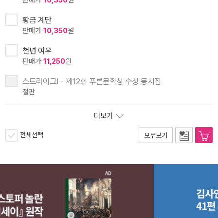
판매가
10,350
원
황금 계단
판매가
10,350
원
천년 여우
판매가
11,250
원
스트라이크! - 제12회 푸른문학상 수상 동시집
절판
더보기
전체선택
모두보기