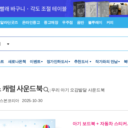
알라딘굿즈
온라인중고
중고매장
우주점
음반
블루레이
커피
서
스트
새로나온책
이벤트
정가인하도서
추천도서
작가와의 만남
북
 캐럴 사운드북
우리 아기 오감발달 사운드북
|
스본코리아
2025-10-30
아기 보드북 + 자동차 스티커