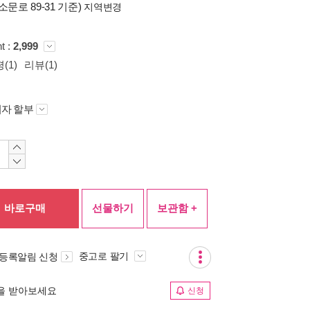
소문로 89-31 기준)
지역변경
t :
2,999
(1)
리뷰(1)
자 할부
바로구매
선물하기
보관함 +
중고로 팔기
 등록알림 신청
림을 받아보세요
신청