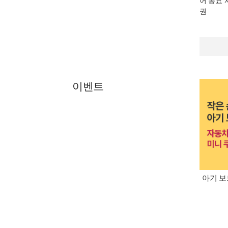
어 동요 
권
이벤트
아기 보