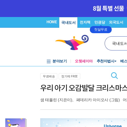
HOME
전자책
만권당
외국도서
국내도서
첫달무료
국내도
분야보기
오뒷세이아
추천마법사
베
무료배송
정가제 FREE
우리 아기 오감발달 크리스마스
샘 태플린
(지은이),
페데리카 아이오사
(그림)
어