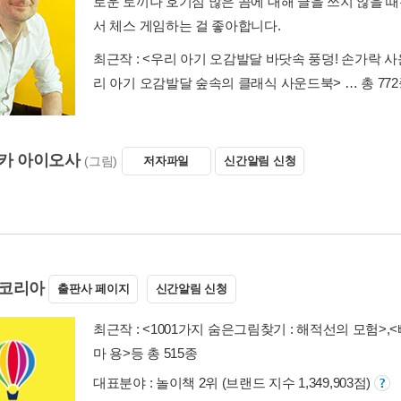
로운 토끼나 호기심 많은 곰에 대해 글을 쓰지 않을 
서 체스 게임하는 걸 좋아합니다.
최근작 :
<우리 아기 오감발달 바닷속 풍덩! 손가락 
리 아기 오감발달 숲속의 클래식 사운드북>
… 총 77
카 아이오사
(그림)
저자파일
신간알림 신청
코리아
출판사 페이지
신간알림 신청
최근작 :
<1001가지 숨은그림찾기 : 해적선의 모험>
,
<
마 용>
등 총 515종
대표분야 : 놀이책 2위 (브랜드 지수 1,349,903점)