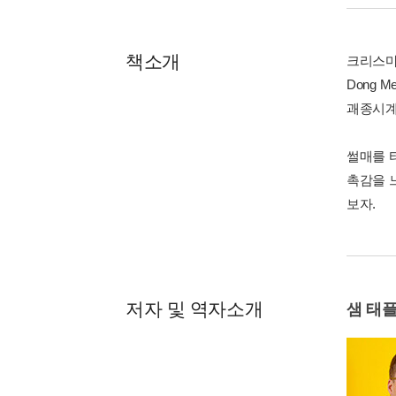
책소개
크리스마
Dong M
괘종시계,
썰매를 
촉감을 
보자.
저자 및 역자소개
샘 태