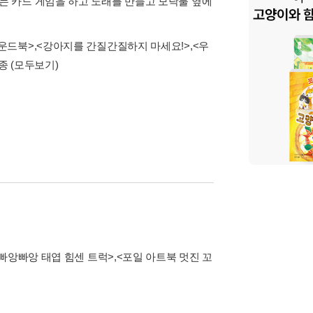
때는 카드 게임을 하고 노래를 만들고 모닥불 옆에
사운드북>
,
<강아지를 간질간질하지 마세요!>
,
<우
2종
(모두보기)
빠앙빠앙 태엽 힘센 트럭>
,
<포일 아트북 멋진 꼬