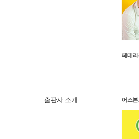
페데리
출판사 소개
어스본