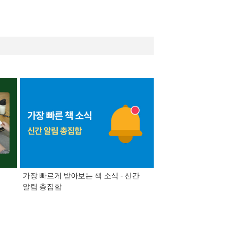
가장 빠르게 받아보는 책 소식 - 신간
경기컬처패스 1만원 
알림 총집합