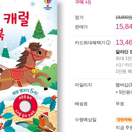
구매 시)
정가
19,800
15,8
판매가
13,4
카드최대혜택가
알라딘 
최대 1만
시) / 
1만원 
마일리지
멤버십(3
+ 5만원
배송료
무료
수령예상일
양탄자배
지금 주