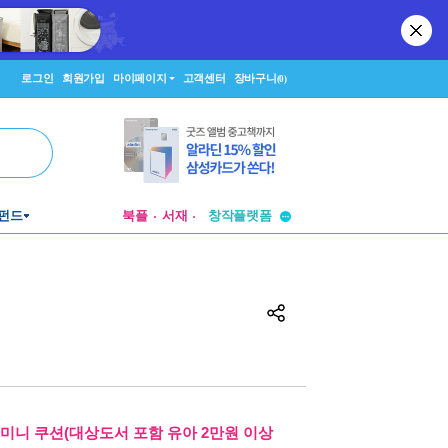
로그인
회원가입
마이페이지
고객센터
장바구니
(0)
투비컨티뉴드
펀드
북플
서재
창작플랫폼
투비컨티뉴드
.미니 쿠션(대상도서 포함 유아 2만원 이상