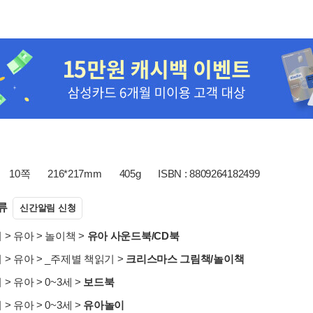
10쪽
216*217mm
405g
ISBN : 8809264182499
류
신간알림 신청
서
>
유아
>
놀이책
>
유아 사운드북/CD북
서
>
유아
>
_주제별 책읽기
>
크리스마스 그림책/놀이책
서
>
유아
>
0~3세
>
보드북
서
>
유아
>
0~3세
>
유아놀이