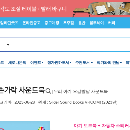
알라딘굿즈
온라인중고
중고매장
우주점
음반
블루레이
커피
서
스트
새로나온책
이벤트
정가인하도서
추천도서
작가와의 만남
북
 손가락 사운드북
우리 아기 오감발달 사운드북
|
코리아
2023-06-29
원제 : Slider Sound Books VROOM! (2023년)
아기 보드북 + 자동차 스티커