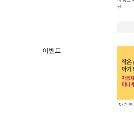
어 동요 
권
이벤트
아기 보