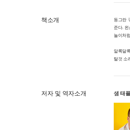
책소개
동그란 
준다. 
놀이처럼
알록달록
탈것 소
저자 및 역자소개
샘 태