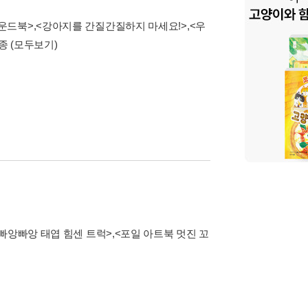
사운드북>
,
<강아지를 간질간질하지 마세요!>
,
<우
2종
(모두보기)
빠앙빠앙 태엽 힘센 트럭>
,
<포일 아트북 멋진 꼬