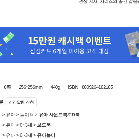
관심 저자, 시리즈의 출간 알
8쪽
256*256mm
440g
ISBN : 8809264182185
류
신간알림 신청
서
>
유아
>
놀이책
>
유아 사운드북/CD북
서
>
유아
>
0~3세
>
보드북
서
>
유아
>
0~3세
>
유아놀이