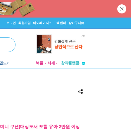
로그인
회원가입
마이페이지
고객센터
장바구니
(0)
투비컨티뉴드
펀드
북플
서재
창작플랫폼
투비컨티뉴드
.미니 쿠션(대상도서 포함 유아 2만원 이상