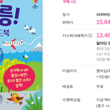
구매 시)
정가
19,800
15,8
판매가
13,4
카드최대혜택가
알라딘 
최대 1만
시) / 
1만원 
마일리지
멤버십(3
+ 5만원
배송료
무료
수령예상일
지금 택
(중구 서