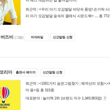
서 체스 게임하는 걸 좋아합니다.
최근작 :
<우리 아기 오감발달 바닷속 풍덩! 손가락 
리 아기 오감발달 숲속의 클래식 사운드북>
… 총 77
 버즈비
(그림)
저자파일
신간알림 신청
코리아
출판사 페이지
신간알림 신청
최근작 :
<1001가지 숨은그림찾기 : 해적선의 모험>
,
<
마 용>
등 총 515종
대표분야 : 놀이책 2위 (브랜드 지수 1,349,903점)