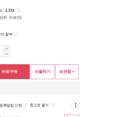
t :
3,331
(4)
리뷰(5)
자 할부
바로구매
선물하기
보관함 +
중고로 팔기
 등록알림 신청