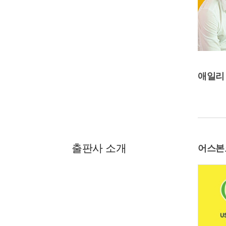
애일리
출판사 소개
어스본