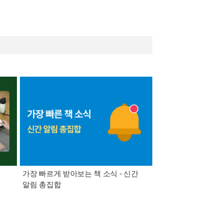
가장 빠르게 받아보는 책 소식 - 신간
경기컬처패스 1만원 
알림 총집합