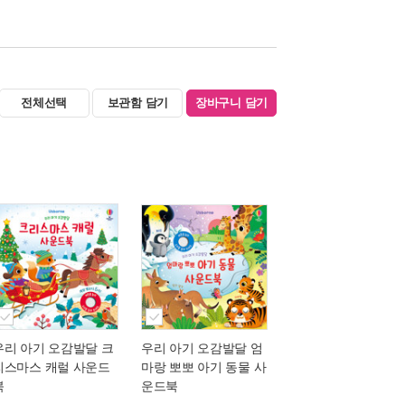
전체선택
보관함 담기
장바구니 담기
우리 아기 오감발달 크
우리 아기 오감발달 엄
리스마스 캐럴 사운드
마랑 뽀뽀 아기 동물 사
북
운드북