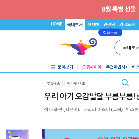
HOME
전자책
만권당
외국도서
국내도서
첫달무료
국내도
분야보기
오뒷세이아
추천마법사
베
무료배송
정가제 FREE
우리 아기 오감발달 부릉부릉!
샘 태플린
(지은이),
애일리 버즈비
(그림)
어스본