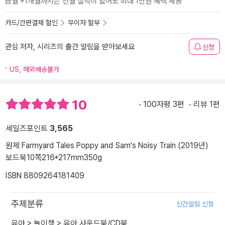
급월 +1개월까지는 전월 실적이 없어도 최대 1만원 혜택 제공
카드/간편결제 할인
무이자 할부
관심 저자, 시리즈의 출간 알림을 받아보세요
신청
US, 해외배송불가
10
100자평 3편
리뷰 1편
세일즈포인트
3,565
원제 Farmyard Tales Poppy and Sam's Noisy Train (2019년)
보드북
10쪽
216*217mm
350g
ISBN 8809264181409
주제분류
신간알림 신청
유아
>
놀이책
>
유아 사운드북/CD북