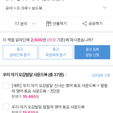
유아
>
0~3세
>
보드북
선물하기
공유하기
이 책을 알라딘에
2,600
원 (
최상
기준)에 파시겠습니까?
중고
중고
중고 등록
알라딘에 팔기
회원에게 팔기
알림 신청
우리 아기 오감발달 사운드북 (총 37권)
신간알림 신청
[세트] 우리 아기 오감발달 신나는 영어 동요 사운드북 + 랄랄
라 영어 동요 사운드북 - 전2권
판매가
35,460
원
우리 아기 오감발달 랄랄라 영어 동요 사운드북
판매가
19,620
원