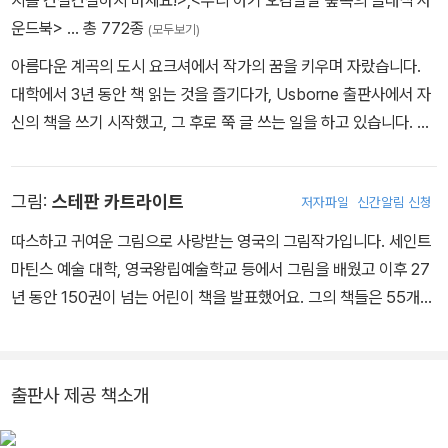
지를 간질간질하지 마세요!>
,
<우리 아기 오감발달 숲속의 클래식 사
운드북>
… 총 772종
(모두보기)
아름다운 계곡의 도시 요크셔에서 작가의 꿈을 키우며 자랐습니다.
대학에서 3년 동안 책 읽는 것을 즐기다가, Usborne 출판사에서 자
신의 책을 쓰기 시작했고, 그 후로 쭉 글 쓰는 일을 하고 있습니다. 외
로운 토끼나 호기심 많은 곰에 대해 글을 쓰지 않을 때는 카드 게임을
하고 노래를 만들고 모닥불 옆에서 체스 게임하는 걸 좋아합니다.
그림:
스테판 카트라이트
저자파일
신간알림 신청
따스하고 귀여운 그림으로 사랑받는 영국의 그림작가입니다. 세인트
마틴스 예술 대학, 영국왕립예술학교 등에서 그림을 배웠고 이후 27
년 동안 150권이 넘는 어린이 책을 발표했어요. 그의 책들은 55개의
언어로 전 세계에 소개되었으며, 많은 어린이의 사랑을 받고 있습니
다.
출판사 제공 책소개