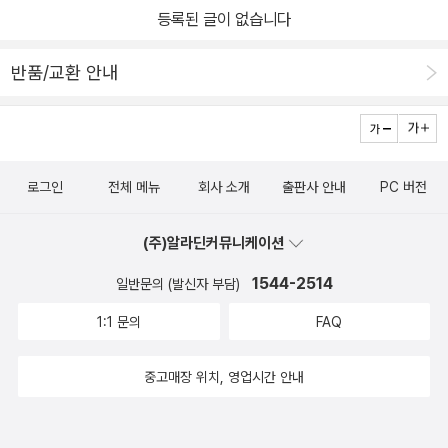
등록된 글이 없습니다
대한 다양한 소리를 들을 수 있다.그리고 기차소리 외에 젖소의 울음
소리와 말울음 소리, 그리고 말발굽소리도 들을 수 있다.그리고 깨알
반품/교환 안내
같은 즐거움도 있는데, 윌리를 찾아라 처럼 귀여운 오리가 각 장마다
있다. 찾는 재미는 아직 나만 느끼고 있지만ㅎㅎ아기가 좀 더 커도 오
리도 찾고, 스토리도 이해하며 잘 볼 수 있을것 같다!
로그인
전체 메뉴
회사 소개
출판사 안내
PC 버전
(주)알라딘커뮤니케이션
1544-2514
일반문의 (발신자 부담)
1:1 문의
FAQ
중고매장 위치, 영업시간 안내