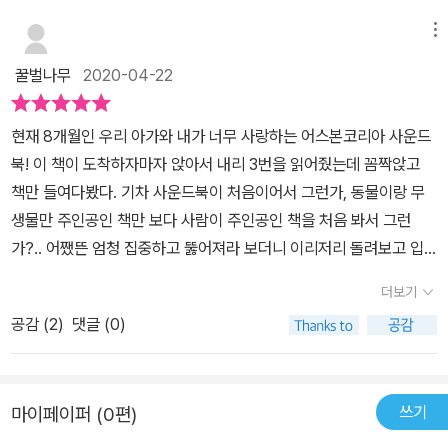
메뉴
꿀벌나무
2020-04-22
현재 8개월인 우리 아가와 내가 너무 사랑하는 어스본코리아 사운드
북! 이 책이 도착하자마자 앉아서 내리 3번을 읽어줬는데 꼼짝앉고
책만 들여다봤다. 기차 사운드북이 처음이어서 그런가, 동물이랑 무
생물만 주인공인 책만 보다 사람이 주인공인 책을 처음 봐서 그런
가?.. 어쨌뜬 엄청 집중하고 뚫어져라 보더니 이리저리 돌려보고 입
으로 가져가고 난리가 났다.그리고 중요한 점은 이 책을 앉은 그대로
더보기
스토리가 끝날때 까지 잘 봤다는 점이다. 아직 아가라서 집중력이 길
공감 (
2
)
댓글 (0)
지 않다. 그래서 스토리가 있는 책을 앉은 그대로 끝까지 본적이 없는
데, 이책은 잘봤다. 무슨 이유인지는 아직 잘 모르겠다.어스본코리아
의 다른 사운드북 처럼 색감이 진하게 쨍한 스타일은 아니다. 그리고
쓰기
마이페이퍼 (0편)
기차 사운드북이어서 어떤 소리가 날까 궁금했는데, 기차가 도착하는
소리, 출발하는 소리, 멈추는 소리, 증기를 발산하는 소리 등 기차에