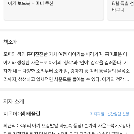
아기 보드북 + 미니 쿠션
8월 특별 선
바구니
책소개
포피와 샘의 흥미진진한 기차 여행 이야기를 따라가며, 흥미로운 이
야기와 생생한 사운드로 아기의 ‘청각’과 ‘언어’ 감각을 길러준다. 기
차가 내는 다양한 소리부터 소와 말, 강아지 등 여러 동물들의 울음소
리까지, 생생하고 입체적인 사운드를 들어볼 수 있다. 아기의 청각 발
달에 도움을 주고, 호기심과 집중력을 높여 준다. 또한 이야기와 의성
어를 익히며 언어 감각도 쑥쑥 자라난다.
저자 소개
지은이:
샘 태플린
저자파일
신간알림 신청
최근작 :
<우리 아기 오감발달 바닷속 풍덩! 손가락 사운드북>
,
<강아