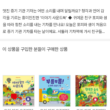
멋진 증기 기관 기차는 어떤 소리를 내며 달릴까요? 청각과 언어 감
각을 기르는 흥미진진한 ‘이야기 사운드북’ ◆ 귀여운 친구 포피와 샘
을 따라 힘찬 소리를 내는 기차를 만나요! 오늘은 포피와 샘이 처음으
로 증기 기관 기차를 타는 날이에요. 서둘러 기차역에 가서 친구들과
칙칙폭폭! 기차에 올라탔어요. 삐이이익! 역무원 아저씨가 호루라기
를 불자 덜컹 덜컹 덜커덩! 기차가 조금씩 빨리 달리기 시작합니다. 그
이 상품을 구입한 분들이 구매한 상품
런데 갑자기 기차가 속도를 줄이더니 끼이이익! 멈췄어요. 고장 난 기
차가 도움을 받는 동안 포피와 샘과 친구들은 농장에서 음매! 하고 우
는 소들과 뛰어 놀지요. 그사이 하얀 말 돌리가 와서 고장 난 기차를
끌고 가 줍니다. 따그닥 따그닥! 히잉! 덕분에 기차는 무사히 기차역으
로 돌아왔답니다. ◆ 흥미로운 이야기와 생생한 사운드로 아기의 ‘청
각’과 ‘언어’ 감각을 길러요! 포피와 샘의 흥미진진한 기차 여행 이야
기를 따라가면 덩달아 신이 나 이야기에 몰입하게 될 거예요. 기차가
내는 다양한 소리부터 소와 말, 강아지 등 여러 동물들의 울음소리까
지, 생생하고 입체적인 사운드를 들어볼 수 있어요. 아기의 청각 발달