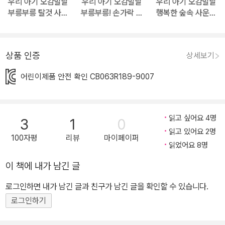
우리 아기 오감발달
우리 아기 오감발달
우리 아기 오감발달
에 도움을 주고, 호기심과 집중력을 높여 주지요. 또한 이야기와 의성
부릉부릉 탈것 사운
부릉부릉! 손가락 사
행복한 숲속 사운드
어를 익히며 언어 감각도 쑥쑥 자란답니다.
드북
운드북
북
상품 인증
상세보기
어린이제품 안전 확인 CB063R189-9007
읽고 싶어요 4명
3
1
0
읽고 있어요 2명
100자평
리뷰
마이페이퍼
읽었어요 8명
이 책에 내가 남긴 글
로그인하면 내가 남긴 글과 친구가 남긴 글을 확인할 수 있습니다.
로그인하기