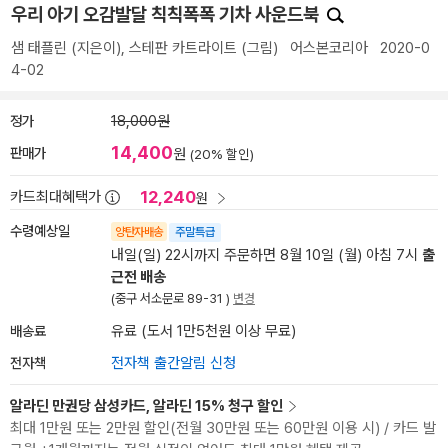
우리 아기 오감발달 칙칙폭폭 기차 사운드북
샘 태플린
(지은이),
스테판 카트라이트
(그림)
어스본코리아
2020-0
4-02
정가
18,000원
14,400
판매가
원
(20% 할인)
12,240
카드최대혜택가
원
수령예상일
양탄자배송
주말특급
내일(일) 22시까지 주문하면 8월 10일 (월) 아침 7시
출
근전 배송
(중구 서소문로 89-31 )
변경
배송료
유료 (도서 1만5천원 이상 무료)
전자책
전자책 출간알림 신청
알라딘 만권당 삼성카드, 알라딘 15% 청구 할인
최대 1만원 또는 2만원 할인(전월 30만원 또는 60만원 이용 시) / 카드 발