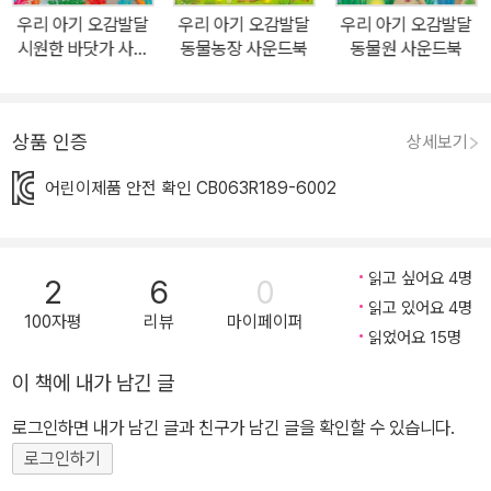
손가락도 넣어 보고, 구멍 사이로 까꿍 놀이하듯 숨은 동물들을 찾아
우리 아기 오감발달
우리 아기 오감발달
우리 아기 오감발달
보세요. 아기의 촉각이 발달되고 두뇌가 자극될 거예요. ○ 다양한 장
시원한 바닷가 사운
동물농장 사운드북
동물원 사운드북
면 속 알록달록한 그림이 시각을 발달시켜 줄 거예요.
드북
상품 인증
상세보기
어린이제품 안전 확인 CB063R189-6002
읽고 싶어요 4명
2
6
0
읽고 있어요 4명
100자평
리뷰
마이페이퍼
읽었어요 15명
이 책에 내가 남긴 글
로그인하면 내가 남긴 글과 친구가 남긴 글을 확인할 수 있습니다.
로그인하기