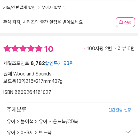
카드/간편결제 할인
무이자 할부
관심 저자, 시리즈의 출간 알림을 받아보세요
신청
10
100자평 2편
리뷰 6편
세일즈포인트
8,782
할인특가 93위
원제 Woodland Sounds
보드북
10쪽
216*217mm
407g
ISBN 8809264181027
주제분류
신간알림 신청
유아
>
놀이책
>
유아 사운드북/CD북
유아
>
0~3세
>
보드북