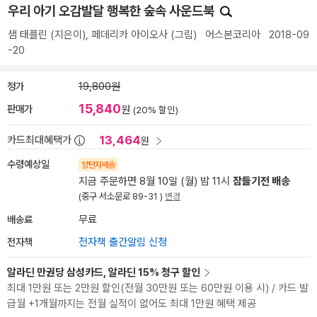
우리 아기 오감발달 행복한 숲속 사운드북
샘 태플린
(지은이),
페데리카 아이오사
(그림)
어스본코리아
2018-09
-20
정가
19,800원
15,840
판매가
원
(20% 할인)
13,464
카드최대혜택가
원
수령예상일
양탄자배송
지금 주문하면 8월 10일 (월) 밤 11시
잠들기전 배송
(중구 서소문로 89-31 )
변경
배송료
무료
전자책
전자책 출간알림 신청
알라딘 만권당 삼성카드, 알라딘 15% 청구 할인
최대 1만원 또는 2만원 할인(전월 30만원 또는 60만원 이용 시) / 카드 발
급월 +1개월까지는 전월 실적이 없어도 최대 1만원 혜택 제공