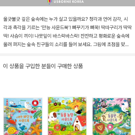
울긋불긋 깊은 숲속에는 누가 살고 있을까요? 청각과 언어 감각, 시
각과 촉각을 기르는 ‘만능 사운드북’! 뻐꾸기가 뻐꾹! 딱따구리가 딱딱
딱! 사슴이 끼이! 나뭇잎이 바스락바스락! 잔잔하고 평화로운 숲속에
울려 퍼지는 숲속 친구들의 소리를 들어 보세요. 그림에 초점을 맞추
고, 손가락으로 오돌토돌한 촉감을 느끼고, 구멍 뒤에 숨은 동물들을
찾아볼 수도 있어요. 아기와 함께 다양한 놀이를 즐겨 보세요! ◆ 아
이 상품을 구입한 분들이 구매한 상품
기와 함께 이렇게 놀아 주세요! ○ 아기와 함께 사운드 놀이부터 촉감
놀이, 까꿍 놀이까지 세 가지 놀이를 즐길 수 있는 만능 사운드북이에
요! 아기의 관심을 따라 다양하게 즐겨 보세요. ○ 사슴, 부엉이 등 숲
속 동물들이 내는 소리와 비 오는 소리, 낙엽 소리 등 숲속에서 나는
열 가지 소리가 입체적인 음향으로 울려요. 아기의 청각 발달에 도움
을 주고, 호기심과 집중력을 높여 줘요. ○ 붕붕~ 바스락! 첨벙! 숲속
친구들의 소리를 따라해 보세요. 아기의 언어 감각이 쑥쑥 자라나지
요. ○ 종이에 구멍을 뚫어 만든 오돌토돌한 질감을 느끼고, 구멍 속에