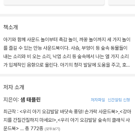
책소개
아기와 함께 사운드 놀이부터 촉감 놀이, 까꿍 놀이까지 세 가지 놀이
를 즐길 수 있는 만능 사운드북이다. 사슴, 부엉이 등 숲속 동물들이
내는 소리와 비 오는 소리, 낙엽 소리 등 숲속에서 나는 열 가지 소리
가 입체적인 음향으로 울린다. 아기의 청각 발달에 도움을 주고, 호기
심과 집중력을 높여 준다. 아기의 언어 감각도 쑥쑥 자라난다.
저자 소개
지은이:
샘 태플린
저자파일
신간알림 신청
최근작 :
<우리 아기 오감발달 바닷속 풍덩! 손가락 사운드북>
,
<강아
지를 간질간질하지 마세요!>
,
<우리 아기 오감발달 숲속의 클래식 사
운드북>
… 총 772종
(모두보기)