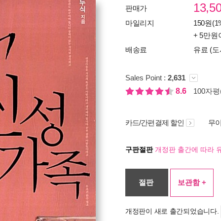
13,5
판매가
마일리지
150원(1
+ 5만원
배송료
유료 (도
Sales Point :
2,631
8.6
100자평(
카드/간편결제 할인
무이
구판절판
개정판 출간에 따라 
절판
보관함 +
개정판이 새로 출간되었습니다.