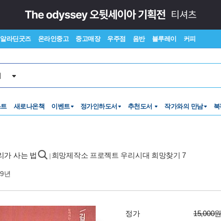
알라딘굿즈
온라인중고
중고매장
우주점
음반
블루레이
커피
서
스트
새로나온책
이벤트
정가인하도서
추천도서
작가와의 만남
북
리가 사는 법
희망제작소 프로젝트 우리시대 희망찾기 7
|
09년
정가
15,000