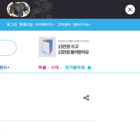
로그인
회원가입
마이페이지
고객센터
장바구니
(0)
펀드
북플
서재
투비컨티뉴드
창작플랫폼
투비컨티뉴드
원