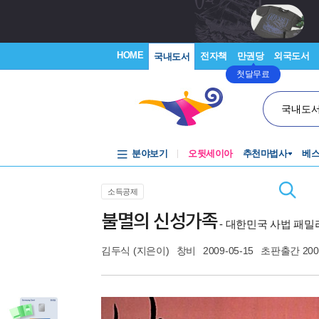
HOME
전자책
만권당
외국도서
국내도서
첫달무료
국내도
분야보기
오뒷세이아
추천마법사
베
소득공제
불멸의 신성가족
- 대한민국 사법 패밀
김두식
(지은이)
창비
2009-05-15
초판출간 20