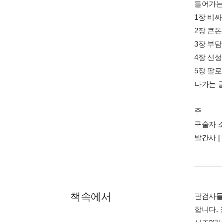
들어가는
1장 비
2장 큰돈
3장 부
4장 신
5장 팔
나가는 
주
구술자 
발간사 |
책속에서
판검사들
합니다.