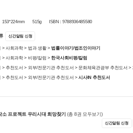
153*224mm
515g
ISBN : 9788936485580
류
신간알림 신청
서
>
사회과학
>
법과 생활
>
법률이야기/법조인이야기
서
>
사회과학
>
비평/칼럼
>
한국사회비평/칼럼
서
>
추천도서
>
외부/전문기관 추천도서
>
문화체육관광부 추천도서
>
서
>
추천도서
>
외부/전문기관 추천도서
>
시사IN 추천도서
소 프로젝트 우리시대 희망찾기
(총 8권 모두보기)
신간알림 신청