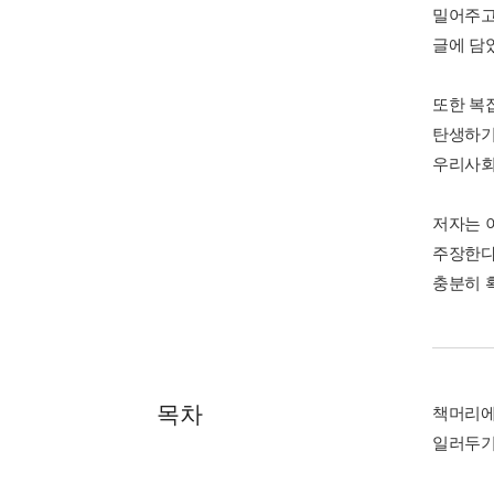
밀어주고
글에 담
또한 복
탄생하기
우리사회
저자는 
주장한다
충분히 
목차
책머리
일러두