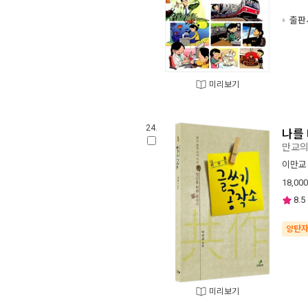
출판사
미리보기
24.
나를
만교의
이만교
18,000
8.5
양탄
미리보기