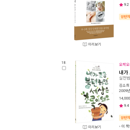
9.2
양탄
미리보기
18.
오싹오
내가
실천법
김소희
2009
14,000
9.4
양탄
이 책
미리보기