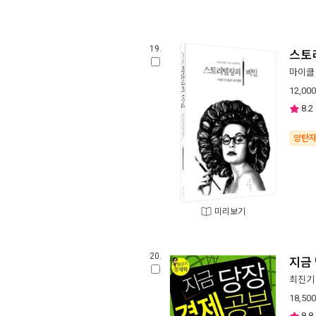
19.
스토
마이클
12,000
8.2
양탄
미리보기
20.
지금
최진기
18,500
8.8