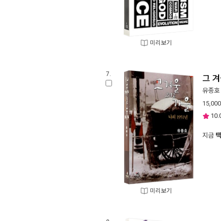
미리보기
7.
그 
유종호
15,000
10.
지금
미리보기