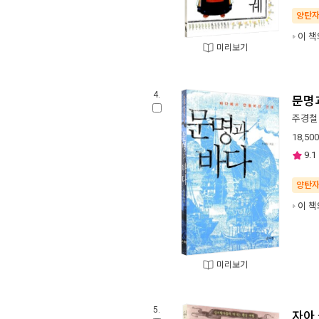
양탄
이 책
미리보기
4.
문명
주경철
18,500
9.1
양탄
이 책
미리보기
5.
자아