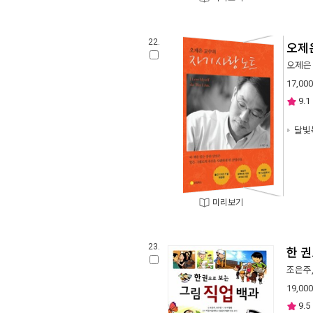
22.
오제
오제은
17,000
9.1
달빛
미리보기
23.
한 권
조은주
19,000
9.5