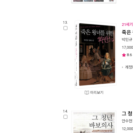
13.
21세기
죽은
박민규
17,000
8.6
개정
미리보기
14.
그 
안수현
12,000