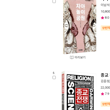
이남석
10,800
8.0
양탄
미리보기
6.
종교
김윤성
22,000
7.9
양탄