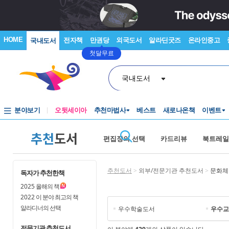
HOME
전자책
만권당
외국도서
알라딘굿즈
온라인중고
국내도서
첫달무료
국내도서
분야보기
오뒷세이아
추천마법사
베스트
새로나온책
이벤트
추천
도서
편집장의 선택
카드리뷰
북트레일
추천도서
>
외부/전문기관 추천도서
>
문화체
독자가 추천한책
2025
올해의 책
2022
이 분야 최고의 책
알라디너의 선택
우수학술도서
우수교
전문기관 추천도서