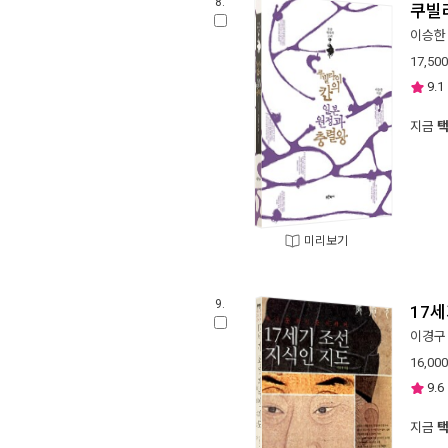
8.
쿠빌
이승한
17,500
9.1
지금
미리보기
9.
17세
이경구
16,000
9.6
지금