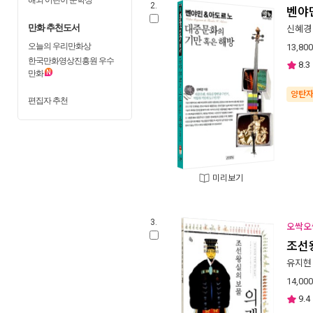
2.
벤야민
만화 추천도서
신혜경
오늘의 우리만화상
13,800
한국만화영상진흥원 우수
8.3
만화
양탄
편집자 추천
미리보기
3.
오싹오
조선
유지현
14,000
9.4