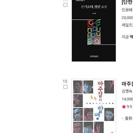
[단한
민용태
20,000
세일즈
지금
12.
마주
김행숙
14,000
9.5
출판사