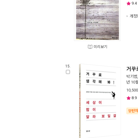
9.4
개정
미리보기
15.
거꾸로
박기범
년 10
10,500
8.9
양탄