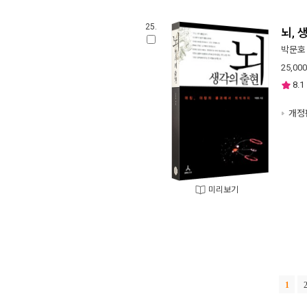
25.
뇌, 
박문호
25,000
8.1
개정
미리보기
1