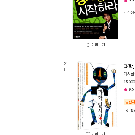
개정
미리보기
21.
과학
가치를
15,000
9.5
양탄
이 책
미리보기