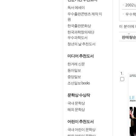
2002
독서 에세이
우수출판콘텐츠 제작 지
우수
원
한국출판문화상
이 분야에
한국과학창의재단
판매량
우수과학도서
청년의 날 추천도서
미디어 추천도서
한겨레 신문
동아일보
1.
중앙일보
조선일보 books
문학상 수상작
국내 문학상
해외 문학상
어린이 추천도서
국내 어린이 문학상
해외 어린이 문학상