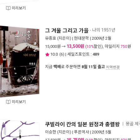
미리보기
그 겨울 그리고 가을
- 나의 1951년
유종호
(지은이) |
현대문학
| 2009년 2월
13,500원
15,000
원 →
(
할인), 마일리지
원
10%
750
10.0
(
6
) | 세일즈포인트 :
489
지금
택배
로 주문하면
8월 11일 출고
지역변경
미리보기
쿠빌라이 칸의 일본 원정과 충렬왕
몽골 제
ㅣ
이승한
(지은이) |
푸른역사
| 2009년 5월
15,750원