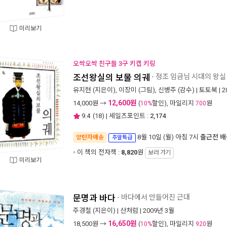
미리보기
오싹오싹 친구들 3구 키캡 키링
조선왕실의 보물 의궤
- 정조 임금님 시대의 왕실
유지현
(지은이),
이장미
(그림),
신병주
(감수) |
토토북
| 
12,600원
14,000
원 →
(
할인), 마일리지
원
10%
700
9.4
(
18
) | 세일즈포인트 :
2,174
8월 10일 (월) 아침 7시
출근전 배
양탄자배송
주말특급
이 책의 전자책 :
8,820
원
보러 가기
미리보기
문명과 바다
- 바다에서 만들어진 근대
주경철
(지은이) |
산처럼
| 2009년 3월
16,650원
18,500
원 →
(
할인), 마일리지
원
10%
920