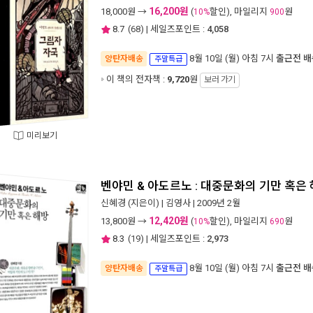
16,200원
18,000
원 →
(
할인), 마일리지
원
10%
900
8.7
(
68
) | 세일즈포인트 :
4,058
8월 10일 (월) 아침 7시
출근전 배
양탄자배송
주말특급
이 책의 전자책 :
9,720
원
보러 가기
미리보기
벤야민 & 아도르노 : 대중문화의 기만 혹은
신혜경
(지은이) |
김영사
| 2009년 2월
12,420원
13,800
원 →
(
할인), 마일리지
원
10%
690
8.3
(
19
) | 세일즈포인트 :
2,973
8월 10일 (월) 아침 7시
출근전 배
양탄자배송
주말특급