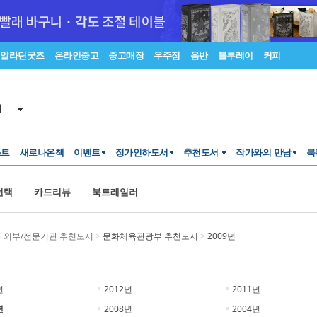
알라딘굿즈
온라인중고
중고매장
우주점
음반
블루레이
커피
서
스트
새로나온책
이벤트
정가인하도서
추천도서
작가와의 만남
북
선택
카드리뷰
북트레일러
>
외부/전문기관 추천도서
>
문화체육관광부 추천도서
>
2009년
년
2012년
2011년
년
2008년
2004년