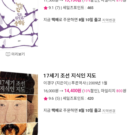
17,500
원 →
(
할인), 마일리지
원
10%
870
9.1
(
7
) | 세일즈포인트 :
465
지금
택배
로 주문하면
8월 10일 출고
지역변경
미리보기
17세기 조선 지식인 지도
이경구
(지은이) |
푸른역사
| 2009년 1월
14,400원
16,000
원 →
(
할인), 마일리지
원
10%
800
9.6
(
5
) | 세일즈포인트 :
420
지금
택배
로 주문하면
8월 10일 출고
지역변경