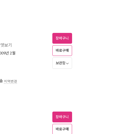
장바구니
 엿보기
바로구매
2009년 2월
보관함
송
지역변경
장바구니
바로구매