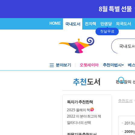
HOME
전자책
만권당
외국도서
국내도서
첫달무료
국내도
분야보기
오뒷세이아
추천마법사
베
추천
도서
편집장의 
추천도서
독자가 추천한책
2025
올해의 책
2022
이 분야 최고의 책
알라디너의 선택
2013
2009
전문기관 추천도서