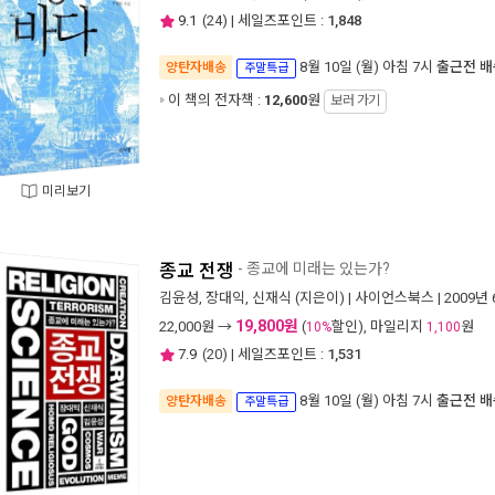
9.1
(
24
) | 세일즈포인트 :
1,848
8월 10일 (월) 아침 7시
출근전 배
양탄자배송
주말특급
이 책의 전자책 :
12,600
원
보러 가기
미리보기
종교 전쟁
- 종교에 미래는 있는가?
김윤성
,
장대익
,
신재식
(지은이) |
사이언스북스
| 2009년
19,800원
22,000
원 →
(
할인), 마일리지
원
10%
1,100
7.9
(
20
) | 세일즈포인트 :
1,531
8월 10일 (월) 아침 7시
출근전 배
양탄자배송
주말특급