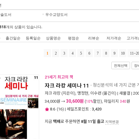
년
학술도서
우수교양도서
818
개의 상품이 있습니다.
순
출간일순
등록일순
상품명순
평점순
리뷰순
저가격순
고가격
1
2
3
4
5
6
7
8
9
10
11~2
전체선택
장
21세기 최고의 책
자크 라캉 세미나 11
- 정신분석의 네 가지 근본 
자크 라캉
(지은이),
맹정현
,
이수련
(옮긴이) |
새물결
| 2
30,600원
34,000
원 →
(
할인), 마일리지
원
10%
340
8.6
(
16
) | 세일즈포인트 :
3,420
지금
택배
로 주문하면
8월 11일 출고
지역변경