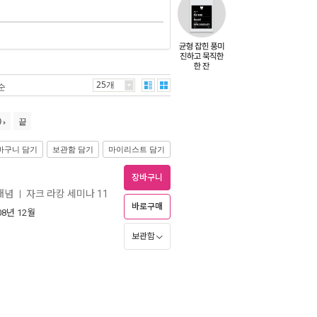
25개
순
0
끝
바구니 담기
보관함 담기
마이리스트 담기
장바구니
개념
자크 라캉 세미나 11
ㅣ
바로구매
008년 12월
보관함