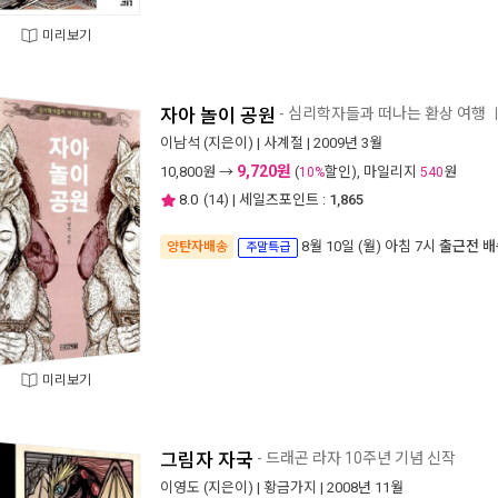
미리보기
자아 놀이 공원
- 심리학자들과 떠나는 환상 여행
이남석
(지은이) |
사계절
| 2009년 3월
9,720원
10,800
원 →
(
할인), 마일리지
원
10%
540
8.0
(
14
) | 세일즈포인트 :
1,865
8월 10일 (월) 아침 7시
출근전 배
양탄자배송
주말특급
미리보기
그림자 자국
- 드래곤 라자 10주년 기념 신작
이영도
(지은이) |
황금가지
| 2008년 11월