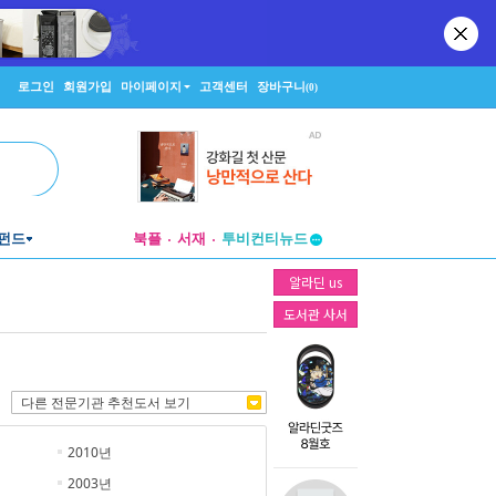
로그인
회원가입
마이페이지
고객센터
장바구니
(0)
펀드
북플
서재
투비컨티뉴드
창작플랫폼
알라딘 us
투비컨티뉴드
도서관 사서
다른 전문기관 추천도서 보기
2010년
2003년