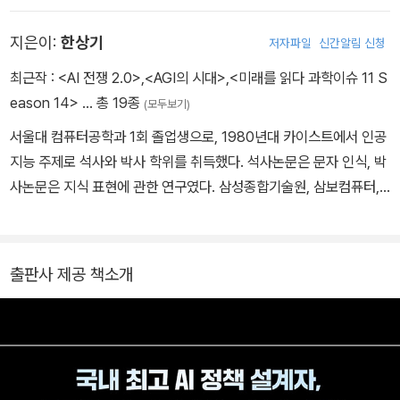
확대에 기여했다. 2023년부터 네이버클라우드로 옮겨 AI혁신센터장
지은이:
한상기
저자파일
신간알림 신청
으로서 AI 연구 및 글로벌 생태계 전략을 총괄했다. AI 연구자로서 N
eurIPS, ICLR 등 세계적 AI 학회에 50편 이상의 논문을 발표했고,
최근작 :
<AI 전쟁 2.0>
,
<AGI의 시대>
,
<미래를 읽다 과학이슈 11 S
구글 스칼라 기준 약 1만 5천 이상의 피인용 수를 기록하고 있다. 또
eason 14>
… 총 19종
(모두보기)
한 한국 산업계 최초로 NeurIPS, ICML의 조직위원회 멤버로 참여
서울대 컴퓨터공학과 1회 졸업생으로, 1980년대 카이스트에서 인공
했고, NeurIPS의 SAC로 활동 중이다. 2024년 최연소로 한국공학
지능 주제로 석사와 박사 학위를 취득했다. 석사논문은 문자 인식, 박
한림원 정회원으로 선정되었고 같은 해 젊은 공학인상을 수상했다.
사논문은 지식 표현에 관한 연구였다. 삼성종합기술원, 삼보컴퓨터,
저서로 《AI 전쟁》, 《2025 AI 대전환》을 출간했다. 전 정부 디플정위
삼성전자 등 국내 유수의 연구소와 기업에서 활동했으며, 특히 삼성
원회 AI-데이터분과위원장을 포함해 공공 분야의 자문 역할을 다수
전자 전략기획실에서 소프트웨어와 인터넷 전사 전략 수립에 참여했
수행했고, 현재 국민주권정부의 초대 AI미래기획수석으로서 대한민
다. 1999년 국내 최초의 액셀러레이터라고 할 수 있는 벤처포트를
국의 소버린 AI를 위해 힘쓰고 있다.
출판사 제공 책소개
설립했으며, 2003년 다음커뮤니케이션(현 카카오) 전략대표와 일본
법인장을 역임했다. 이후 카이스트와 세종대 교수를 거쳐 2011년부
터 테크프론티어 대표를 맡고 있다. 현재 기업을 위한 AI 전략 컨설팅,
정부 정책 자문을 하고, 강연과 집필 활동을 하고 있다. 데이터 경제
포럼 위원, AI 챌린지 기획, AI 데이터 세트 구축을 위한 총괄 기획위