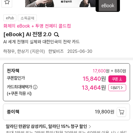
ePub
소득공제
화제의 eBook + 투명 컨페티 콜드컵
[eBook] AI 전쟁 2.0
AI 세계 전쟁의 실체와 대한민국의 전략 카드
하정우
,
한상기
(지은이)
한빛비즈
2025-06-30
전자책
17,600
원 + 880원
15,840
원
쿠폰할인가
쿠폰
13,464
원
카드최대혜택가
더보기
(+쿠폰 적용 시)
종이책
19,800
원
알라딘 만권당 삼성카드, 알라딘 15% 청구 할인