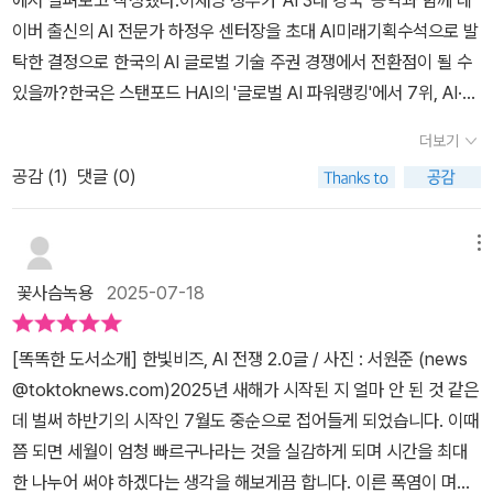
해버린다. 만약 '인간'이 그런 작업을 대신했다면 몇 달 며칠이 걸렸을
이버 출신의 AI 전문가 하정우 센터장을 초대 AI미래기획수석으로 발
지 가늠조차 할 수 없을 것이 분명하다. 그런데 AI는 그걸 불과 몇 분,
탁한 결정으로 한국의 AI 글로벌 기술 주권 경쟁에서 전환점이 될 수
아니 '몇 초'만에 뚝딱 해버린다. 더구나 그 '정확도'는 정말이지 놀라
있을까?한국은 스탠포드 HAI의 '글로벌 AI 파워랭킹'에서 7위, AI·반
울 정도다. 그러니 이런 'AI 기술'을 경쟁적으로 더 뛰어나게 개발에
도체·양자 등 주요 첨단기술 분야에서 전반적으로 상위 10위권에 있
나선 것은 너무나 당연한 일이다. 그 결과, 곧 AGI(Artificial Genera
더보기
어(예: AI 9위·반도체 5위) 이미 강국 반열에 올라 있다. 하지만 진정
l Intelligence : 인공 일반 지능)로 업그레이드를 실현시킬 수 있을
공감 (
1
)
댓글 (0)
한 'AI 3대 강국'으로 거듭나려면, 10,000대 GPU급 인프라 구축, 전
것으로 예상하고 있다. 인공지능 수준에서는 어느 정도 '인간의 개
략적 활용과 인재 양성의 실효성, 그리고 국제 협업 기반 연구 강화 같
입'이 필요했지만 '인공 일반 지능'이 탄생하는 순간부터는 더는 '인간
은 '속도와 실행력'이 향후 1~2년 성과를 결정할 핵심 변수로 떠올랐
메뉴
의 개입'이 필요없게 될 뿐만 아니라 인간보다 훨씬 더 뛰어난 지능으
다.한빛비즈에서 출간된 『AI 전쟁 2.0』은 급변하는 AI 시대에 한국이
로 스스로 판단하여 알아서 업무를 수행할 수 있게 될 것이다. 얼마 남
꽃사슴녹용
2025-07-18
어떻게 대응해야 할지를 구체적으로 제시하는 전략서이다. 이 책은
지도 않았다. 짧게는 2년에서 길게 잡아도 5년 이내에 AGI를 만들어
전작 『AI 전쟁』(2023)의 내용을 확장하고 최신 기술 흐름을 반영한
낼 기술이 개발될 것으로 전망하고 있기 때문이다. 수많은 과학자들
[똑똑한 도서소개] 한빛비즈, AI 전쟁 2.0글 / 사진 : 서원준 (news
속편으로 단순한 AI 기술서가 아닌 'AI 글로벌 기술 주권 경쟁 속에서
이 '특이점(인공지능이 인간의 지능을 뛰어넘게 되는 순간)'을 2040
@toktoknews.com)2025년 새해가 시작된 지 얼마 안 된 것 같은
생존할 수 있는 전략 매뉴얼'에 가깝다.공저자인 하정우 AI미래기획
년 즈음으로 전망한 것에 비해서도 무려 10년 안팎으로 앞당긴 셈이
데 벌써 하반기의 시작인 7월도 중순으로 접어들게 되었습니다. 이때
수석(전 네이버 클라우드 AI혁신센터장)과 한상기 박사(AI 전략 컨설
다. 물론 예상치 못한 여러 변수로 인해서 개발이 늦춰질 수도 있다는
쯤 되면 세월이 엄청 빠르구나라는 것을 실감하게 되며 시간을 최대
턴트)는 각각 기업 현장과 정책 자문 분야에서 AI 기술과 전략을 다뤄
목소리도 만만치 않지만, 그래봤자 10~20년 사이에 인간보다 더 월
한 나누어 써야 하겠다는 생각을 해보게끔 합니다. 이른 폭염이 며칠
온 인물들이다. 두 저자는 'AI는 더 이상 선택이 아니라, 생존의 문