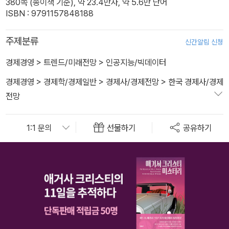
380쪽 (종이책 기준), 약 23.4만자, 약 5.6만 단어
ISBN : 9791157848188
주제분류
신간알림 신청
경제경영
>
트렌드/미래전망
>
인공지능/빅데이터
경제경영
>
경제학/경제일반
>
경제사/경제전망
>
한국 경제사/경제
전망
선물하기
공유하기