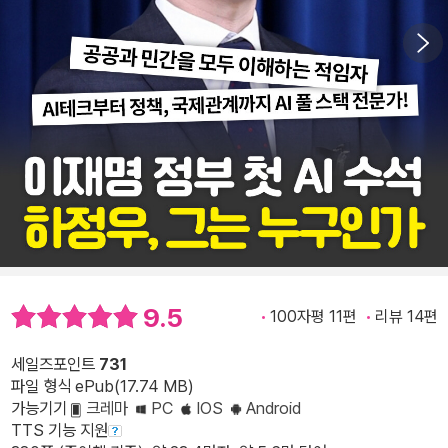
9.5
100자평 11편
리뷰 14편
세일즈포인트
731
파일 형식 ePub(17.74 MB)
가능기기
크레마
PC
IOS
Android
TTS 기능 지원