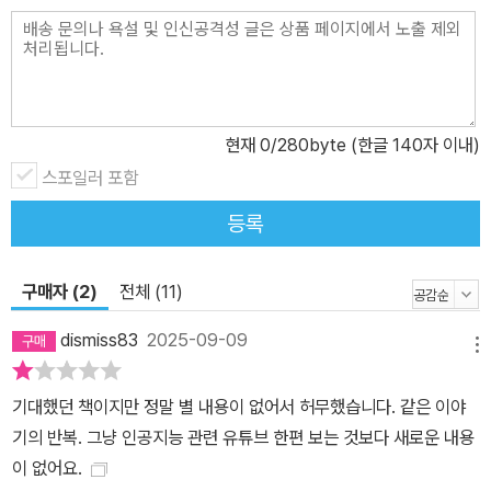
고하지 않는다. 그 대신 지금이라도 제대로 된 전략과 실행력을 갖춘
다면 한국은 반드시 기회를 잡을 수 있다고 역설한다. 하정우 저자는
전 정부 디플정위원회 AI-데이터분과위원장을 거쳐 현재 국민주권정
부 초대 AI미래기획수석으로서 한국의 소버린 AI 정책을 직접 설계하
현재
0
/280byte (한글 140자 이내)
고 있다. 그의 발언 하나하나가 한국 AI 정책의 방향을 가늠하는 지표
가 되고 있는 것이다. 그렇기에 그의 목소리가 담긴 이 책을 통해 대한
스포일러 포함
민국 AI의 미래를 누구보다 먼저 조망할 수 있을 것이다.
등록
구매자 (2)
전체 (11)
dismiss83
2025-09-09
메뉴
기대했던 책이지만 정말 별 내용이 없어서 허무했습니다. 같은 이야
기의 반복. 그냥 인공지능 관련 유튜브 한편 보는 것보다 새로운 내용
이 없어요.