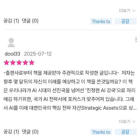
등한 지능을 가진 '인공지능'이 탄생할 것이라는 사실에는 변함이 없
동안 이어지면서 습한 날씨라 엄청 덥고 그에 맞는 음식을 찾게 됩니
제'라며, 우리나라가 지금 어떤 결정을 하느냐에 따라 10년 뒤의 기술
더보기
다.그럼 AGI가 개발 완료되는 순간 어떤 변화가 생기는 걸까? 현재로
다. 낮이 되면 너무나 무더운 날씨가 이어지고 있습니다. 이럴 때일수
주권이 달라질 것이라고 강조했다.『AI 전쟁 2.0』은 미국, 중국, EU,
서는 누구도 장담할 수는 없다. 하지만 많은 사람들이 한목소리로 말
공감 (
1
)
댓글 (0)
록 더위 먹지 않게 건강에 최대한 유의해 주시기 바랍니다. 인공지능
중동 등 글로벌 주요 국가들의 AI 정책을 분석하며, 한국이 뒤처진 현
하길, '인간의 노동'이 더는 필요치 않는 세상이 될 것이라고 전망한
에 대한 세계 경쟁의 실체에 대한 제대로 된 파악과 이해로 대한민국
실을 냉철하게 진단한다. 특히 AGI(범용 인공지능)의 등장을 가정하
다. 이를 두고 '다크 팩토리'로 부르고 있다. 말 그대로 '불 꺼진 공
의 인공지능과 관련된 전략에 대해서 제대로 이해하는 시간을 마련하
메뉴
고, 이에 대응하기 위한 인재 전략, 데이터 인프라 구축, 디지털혁신부
장'이란 얘긴데, 인공지능 로봇이 생산공장 라인에 깔리게 되면 '인간
시기 바랍니다. 필자가 인공지능 이야기를 할 때마다 늘 강조하는 것
신설, 국방 AI 전환 등 다양한 국정 과제를 제안한다.또한, 오픈소스
dool33
2025-07-12
의 노동'을 완전히 대체하게 될 것이고, 인간이 없는 공장이므로 환하
이지만 지난 3년간은 대한민국에 있어서 마치 암흑과도 같은 시절을
생태계와 생성형 AI 에이전트, 온디바이스 AI 등 최신 기술 동향도 함
게 불을 켜둘 필요도 없게 된 셈이다. 그것도 24시간 풀가동을 하는
보냈다고 생각이 됩니다. 특히 권모술수 및 편법에 능한 세력이 지배
께 다뤄, 빅테크 기업의 전략과 AI 기술의 향후 진화를 함께 조망할 수
-출판사로부터 책을 제공받아 주관적으로 작성한 글입니다- 저자는
데도 말이다. 그런데 여기서 문제가 발생한다. 인간의 노동을 '인공지
해 왔기 때문에 인공지능의 발달을 이끌어 내기라는 것은 생각 이상
있도록 구성되어 있어 관련 기술 변화의 흐름을 짚어볼 수 있다.무엇
향후 몇 달뒤의 자신의 미래를 예상하고 이 책을 쓴것일까요? 이 책
능 로봇'이 대체하게 되면, 기업은 '생산량'이 비약적으로 늘고, 그로
으로 어려웠다고 생각합니다. 새 정부가 들어선지 한 달이 지났습니
보다 이 책은 '실행 가능성'에 무게 중심을 두고 있다. AI 도입을 위한
은 우리나라가 AI 시대의 선진국을 넘어선 ‘진정한 AI 강국’으로 자리
인한 다량의 상품 판매로 인해, 엄청난 수익을 얻게 될 것 같지만, 노
다만 아직도 권모술수의 그림자가 짙게 남아있는 것도 사실이지만 다
정책 목록과 우선순위, 관련 부처 간 협업 방안 등이 실제 로드맵 형태
매김 하기위한, 국가 AI 전략서에 포커스가 맞추어져 있습니다. 그래
동에서 배제된 인간은 '임금(월급)'을 받지 못한 실업자로 전락하고
음주 부터는 어느 정도 안정화 될 것으로 여겨집니다. 더구나 새 정부
로 제시되어 있다. 따라서 단지 AI의 흐름을 아는 데 그치는 차원에서
서 AI를 미래 대한민국의 핵심 전략 자산Strategic Assets으로 상
말테니, 상품을 살 여력이 없어서 경제는 폭망하게 될 것이기 때문이
에서는 AI 산업에 대해서 많은 고민을 하고 있다고 하니 다음주부터
벗어나 무엇을 어떻게 해야 할지를 명확히 이해할 수 있도록 돕는다.
정하여 국정운영의 정책 로드맵을 비전 차원에서 실행으로 그려내고
다. 첨단기술력이 앞선 나라가 뒤쳐진 나라에게 수출을 해서 엄청난
본격화될 인공지능 정책에 기대가 크다고 할 수 있겠습니다. 인공지
더보기
저자들은 'AI는 핵무기 이상으로 강력한 미래 무기이며, 이를 갖춘 국
있습니다. 이 책의 가장 큰 매력은 시기적절한 타이밍에 세계 주요
수익을 얻는 경우라도 마찬가지다. 뒤쳐진 나라에서 '상품 경쟁력'에
능의 세계 전쟁이 정말 치열해지고 있습니다. 앞서 도서소개에서도
가는 새로운 패권 국가가 된다'고 강조한 바 있다. 즉, '기술을 아는' 것
공감 (
1
)
댓글 (0)
국가와 기업의 트랜드를 이해하고 국가전략 차원에서 정부, 민간, 학
서 밀린 '자국 상품'이 팔리지 않을테니, 후진국의 경제가 급속도로 위
나온 이야기이긴 합니다만 현재의 상황으로 보면 인공지능 전쟁은 미
을 넘어 이제 '전략으로 만드는' 단계로 나아가야 할 시점이라는 것이