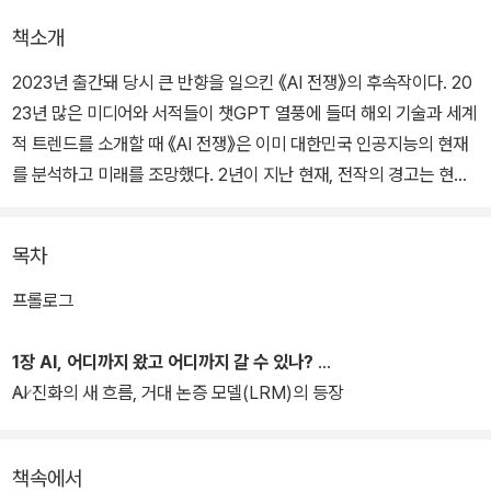
책소개
2023년 출간돼 당시 큰 반향을 일으킨 《AI 전쟁》의 후속작이다. 20
23년 많은 미디어와 서적들이 챗GPT 열풍에 들떠 해외 기술과 세계
적 트렌드를 소개할 때 《AI 전쟁》은 이미 대한민국 인공지능의 현재
를 분석하고 미래를 조망했다. 2년이 지난 현재, 전작의 경고는 현실
이 되었고, 우리는 다시 전략을 짜야 한다. 《AI 전쟁 2.0》은 이러한
급변하는 글로벌 AI 지형 속에서 대한민국이 직면한 실존적 위기를
목차
냉정하게 진단하고, 반전을 위한 구체적 해법을 제시하는 긴급 보고
서다.
프롤로그
저자 하정우는 네이버 Future AI 센터장을 거쳐 현재 국민주권정부
1장 AI, 어디까지 왔고 어디까지 갈 수 있나?
초대 AI미래기획수석으로서 한국 AI 정책을 직접 설계하고 있는 당사
AI 진화의 새 흐름, 거대 논증 모델(LRM)의 등장
자다. 구글 스칼라 기준 1만 5천 이상 피인용, NeurIPS·ICML 조직
위 참여, 한국공학한림원 최연소 정회원이라는 학술적 성취와 함께
책속에서
정책 현장의 생생한 경험을 바탕으로 한 그의 분석은 그 어떤 AI 서적