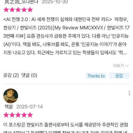
異之我_또다른나
2025-10-30
<AI 전쟁 2.0 : AI 세계 전쟁의 실체와 대한민국 전략 카드> 하정우,
한상기 / 한빛비즈 (2025)[My Review MMCXXVII / 한빛비즈 17
3번째 리뷰] 요즘 관심사가 급등한 주제가 있다. 다름 아닌 '인공지능
(AI)'이다. 책을 봐도, 너튜브를 봐도, 온통 '인공지능 이야기'가 쏟아
지듯 나오고 있다. 최근에는 가르치고 있는 학생들의 입에서도 '학교
에서 내준 과제 때문에 '인공지능' 관련 책으로 수업을 하면 좋겠다'는
더보기
말이 나오고 있다. 이세돌과 알파고의 대결 이후에 '인공지능의 개발
공감 (
2
)
댓글 (0)
속도'는 눈부시게 발전할 것이고, 너희들이 성인이 되었을 때에는 '인
공지능 비서'를 스마트폰처럼 전국민이 하나씩 가지게 될 거라고 예
언을 하듯 말했는데, 얼추 비슷하게 때려 맞춘 듯 싶다. 그래서 AI 관
메뉴
련 책을 자주 읽게 되었는데, 읽으면 읽을수록 우울한 기분이 들곤 한
책끌
2025-07-14
다.현재 우리가 마주하는 AI는 어떤가? 참 편리한 '도구'처럼 느껴진
다. 방대한 양의 정보를 엄청나게 압축해서 '요점정리'를 해주는 것만
이 포스팅은 한빛비즈 출판사로부터 도서를 제공받아 주관적인 관점
으로도 대단한데, 더 놀라운 것은 바로 '처리속도'다. 정말 순식간에
에서 살펴보고 작성했다.이재명 정부가 'AI 3대 강국' 공약과 함께 네