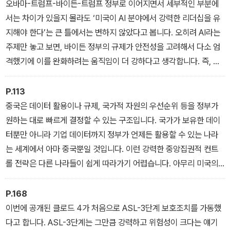
오바마-트럼프-바이든-트럼프 정부로 이어지면서 세부적인 부분에
을 우리만의 생존 전략을 제시한다. 대한민국 AI의 좌표와 미래 지평
서는 차이가 있을지 몰라도 ‘미국이 AI 분야에서 강력한 리더십을 유
이 궁금하다면, 그 속에 숨겨진 기회의 단서를 발견하고 싶다면, 지금
지해야 한다’는 큰 틀에서는 변하지 않았다고 봅니다. 오히려 AI라는
당장 이 책과 마주하라.
주제만 놓고 보면, 바이든 정부의 규제가 안전성을 고려해서 다소 엄
격했기에 이를 완화하려는 움직임이 더 강하다고 생각합니다. 즉, 방
향성 자체는 동일하되 규제 중심의 신중한 접근을 할지, 아니면 적극
적으로 추진할지의 차이일 뿐입니다.
P.113
_ 2장 중에서
중국은 데이터 활용이나 규제, 국가적 자원의 우선순위 등을 정부가
원하는 대로 빠르게 결정할 수 있는 구조입니다. 국가가 보유한 데이
터뿐만 아니라 기업 데이터까지 정부가 언제든 활용할 수 있는 나라
는 세계에서 아마 중국뿐일 것입니다. 이런 강력한 중앙집권적 컨트
롤 전략은 다른 나라들이 쉽게 따라가기 어렵습니다. 아무리 미국의
트럼프 행정부가 강력한 정책을 추진한다고 해도 중국처럼 효율적으
로 움직일 수는 없죠. 또한 중국은 오픈소스를 적극적으로 활용해 전
P.168
세계로 영향력을 확장하는 전략을 펼치고 있는데 이걸 ‘AI판 실크로
이번에 공개된 클로드 4가 처음으로 ASL-3단계 보호조치를 가동했
드’라고 부르더군요. 이 역시 중국의 AI 생태계 확장에 크게 유리하게
다고 합니다. ASL-3단계는 그만큼 강력하고 위험성이 크다는 얘기