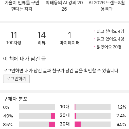
기술이 인류를 구원
박태웅의 AI 강의 20
AI 2026 트렌드&활
서’와 같다. 전작과 마찬가지로 저자인 하정우 AI미래기획수석과 한
한다는 착각
26
용백과
상기 박사는 실제 현장을 이끌며 축적한 경험을 토대로, AI 기술의 진
화와 세계 질서의 변화 속에서 대한민국이 어떤 전략적 결단을 내려
야 하는지를 날카롭게 제시한다. 먼저 1장에서는 최근 AI 역사에서 가
읽고 싶어요 4명
11
14
1
장 중대한 전환점을 포착한다. 오픈AI o1, 딥시크 R1 등 논증적 사고
읽고 있어요 4명
100자평
리뷰
마이페이퍼
가 가능한 거대 리즈닝 모델의 등장과 예상보다 빠르게 다가온 AGI
읽었어요 20명
현실성을 진단한 것이다. 또한 글로벌 오픈소스 생태계에 가져온 혁
이 책에 내가 남긴 글
신과 MCP로 본격화된 AI 에이전트에 대해서도 다루었다. 이어지는
로그인하면 내가 남긴 글과 친구가 남긴 글을 확인할 수 있습니다.
2장에서는 전 지구적 AI 패권 경쟁의 뜨거운 전장을 조망한다. 트럼
프 정부의 AI 진흥, EU의 300조 원 투자 선언, 딥시크 출시로 미국과
로그인하기
의 기술 격차를 단숨에 단축시킨 중국의 반격, 그리고 수십만 장 GP
U 확보에 나선 중동까지 완전히 새로운 국면으로 접어든 AI 지정학을
구매자 분포
분석했다. 3장에서는 오픈AI, 구글, 메타 등 실리콘밸리 빅테크들의
10대
1.2%
0%
‘정신이 아득할 정도’의 속도전을 조명한다. 또한 딥시크와 알리바바
20대
2.4%
4.9%
로 대표되는 중국 AI 기업들의 약진을 분석하는 동시에, 국내 AI 생태
30대
8.5%
8.5%
계를 가로막는 구조적 걸림돌들을 다루었다. 4장은 AGI 임박 앞에서