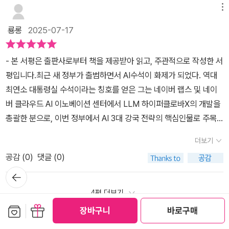
센터 구축, 국가 초지능 연구소 및 AI 디지털혁신부 신설 등 한국이 도
앞선 기술을 갖추게 되면, 그 역시 '행복'을 보장할 수 없는 나락으로
티어 대표 한상기 박사와 이재명 정부 AI미래기획수석하정우 박사이
메뉴
Protocol)를 통해 AI 에이전트 시대가 일상과 업무를 어떻게 변화시
약하기 위한 구체적이고 실행 가능한 로드맵을 제시한다.두 분의 저
빠지게 된다. 그런 까닭에 이 책의 저자들은 '인류도 언젠간 멸망하게
다. --- 미국과 중국 사이의 패권경쟁은 경제 무역 분야뿐만 아니라
킬지 구체적으로 제시합니다. 이는 단순한 기술적 설명을 넘어, 우리
룡롱
2025-07-17
자가 얘기했는데 대한민국의 AI 기술 자주권 확보하는 길은 해외 IT
된다'는 말을 빼지 않았다.결국 '멸망'이란 단어까지 나오게 되었다.
기술과학분야를 포함한 전방위적으로 펼쳐지고 있다. 특히, 최근에
삶의 근본적 변화를 예측하는 통찰력있는 분석이라 평가합니다.​글로
거대기업의 AI를 이용하지 않고 우리만의 기술로 만들어진 소버린 AI
그런데도 AI 기술을 개발해야만 하는 걸까? 이 질문을 던지지 않을
중국에서 발표한 딥시크 기업의 AI기술은 중국에는 수출불가인 하드
벌 AI 패권 정쟁에 대한 분석은 이 책의 백미가 아닐까 합니다. 트럼프
- 본 서평은 출판사로부터 책을 제공받아 읽고, 주관적으로 작성한 서
를 만드는 것이다.네이버의 HyperCLOVA나 LG AI 연구소의 엑사
수 없었다. 물론 인류멸망의 시점이 30세기일지, 40세기일지 누구도
웨어 기반의 미국의 최신 기술 수준에 근접한 결과를 가져왔다는 사
시대의 AI 패권 경쟁 양상, 영국의 AI 전략변화, 파리 AI 액션 서밋에
평입니다.최근 새 정부가 출범하면서 AI수석이 화제가 되었다. 역대
원을 시작으로 우리만의 AI 환경을 구축한다면 다른 나라에 뒤쳐지지
장담할 수 없다. 어쩌면 그때가 되면 인류는 '지구를 벗어나' 외계행성
실에 전세계가놀라고 있는 상황이다. 어떻게 이런 일들이 벌어지게
서 보여진 안전성보다 가속 경쟁을 택한 현실, 그리고 유럽의 미스트
최연소 대통령실 수석이라는 칭호를 얻은 그는 네이버 랩스 및 네이
않는 AI 강국이 되지 않을까 생각한다.출판사로부터 도서를 제공받아
이나 거대한 우주선에서 살고 있을지도 모를 일이다. 이런 상상을 실
된 것일까? 이 책에서는 AI기술 분야에서 일어나고 있는 기술 개발과
랄에서 기가 팩토리까지 이르는 포고라적 AI 전략을 세밀하게 조망합
버 클라우드 AI 이노베이션 센터에서 LLM 하이퍼클로바X의 개발을
작성한 리뷰입니다#AI전쟁20 #하정우수석 #한상기박사 #AI전쟁 #
현시키기 위해서 일론 머스크는 인류를 화성으로 보내려고 엄청난 돈
관련된 내용들을포괄적으로 담아내고 있다: 각 국가들마다 보이지 않
니다.​특히 중국 AI 급부상의 비결로 제시된 '정부 주도의 속도 전략'
총괄한 분으로, 이번 정부에서 AI 3대 강국 전략의 핵심인물로 주목
한빛비즈 #네이버북유럽카페
을 쏟아붓고 있지 않은가 말이다. 완전 불가능한 일도 아닐 것이다. 그
게 AI연구와 개발 경쟁이 펼쳐지고 있는 현실은소리 없는 전쟁터와
분석은 매우 인상적으로 느껴집니다. '중국은 데이터 활용이나 규제,
받으며 화제가 되었다. 어떤 분인지 궁금했는데 타이틀이나 수사 외
렇지만 난 '지구'를 떠나고 싶지 않다. '대한민국'도 벗어나고 싶지 않
같다: 중국은 독자적인 AI 근본 모델을만들고 그것을 중심으로 전세
더보기
국가적 자원의 우선순위를 정부가 원하는 대로 빠르게 결정할 수 있
엔 그의 생각을 들어볼 기회가 잘 없던 와중에 그 분이 저자로 참여한
다. 그래서 AI 관련 책을 보면 생각만 깊어진다.
계 AI 생태계를 구축하고자 하는 야심을 가지고 정부차원에서 추진하
는 구조'라는 지적은 우리가 간과하고 있는 중국의 강력한 무기를 적
공감 (
0
)
댓글 (0)
책이 출간된다고 해 관심을 가졌다.그가 공저자로 참여해 대담형식으
고 있고, 미국이나 유럽국가들은 AI를 제조업에 접목시키거나 각 도
나라하게 보여 줍니다.​중동의 차세대 패권 전쟁에서 UAE와 사우디
뒤로가
로 꾸며진 이번 책 'AI전쟁 2.0'은 전 세계적으로 화두가 되고 있는 인
메인 별로AI 에이전트 생태계를 구축하는 방향으로 접근하고 있는데,
기
가 선택한 AI전략, 싱가포르의 AI 리더십의 비밀, 캐나다의 다문화 포
공지능의 현수준과 주요 글로벌 기업들의 AI 전략, 각국의 주요 플레
4편 더보기
여기에아시아의 중동국가와 싱가포르, 일본 등이 AI기술력을 추진하
용 전략까지 다룬 국가별 분석은 각국이 어떻게 자신만의 생존 전략
이어들에 대한 자세한 소개와 함께 향후 우리가 주목해야 할 논점들,
보관함담기
선물하기
고있다. 기술적인 측면에서는 전통적인 AI기법의 양대 산맥인 확률론
장바구니
바로구매
을 구축하고 있는지를 잘 보여주는 사례라 생각합니다. 이러한 분석
그리고 한국이 나아가야 할 AI 전략 방향을 심층적으로 다룬다. 저자
적 접근인베이즈 방식과 수리논리적 접근인 논리추론 방식의 결합 형
쓰기
마이페이퍼 (1편)
을 통해 하정우 수석이 지속적으로 주장해 온 소버린 AI(Sovereign