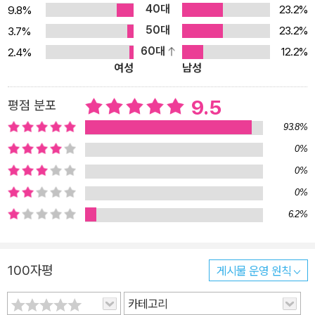
40대
23.2%
9.8%
인류가 마주한 실존적 질문들을 던진다. 파리 AI 정상회의 이후 AI 안
50대
23.2%
3.7%
전성이 역설적으로 약화된 현실을 조명하고, 알파이볼브와 같이 스스
60대
12.2%
2.4%
로 진화하는 AI와 인간 사이의 새로운 관계 설정 방안을 모색한다. 끝
여성
남성
으로, 5장 절체절명의 순간에 선 대한민국의 마지막 기회를 진단한
다. 미·중 AI 경쟁이 전쟁에 비견될 만큼 격화된 현실에서 한국이 주춤
9.5
평점 분포
하는 사이 경쟁국들이 앞서거나 동등한 수준에 도달했다. 하지만 저
93.8%
자들은 AI 시대는 아직 초입 단계라며 희망의 메시지를 전한다. AI 연
0%
구와 산업 간 괴리 해소, AI 데이터센터 구축, 국가 초지능 연구소 및
0%
AI 디지털혁신부 신설, 인재 확보 정책, 국방 AI 전환까지 한국이 도약
하기 위한 구체적이고 실행 가능한 로드맵을 제시한다. AI를 장악한
0%
국가가 세계를 지배한다 한국 AI 정책의 핵심 설계자가 제시한 전략
6.2%
서 《AI 전쟁 2.0》은 AI 시대 한국의 생존 전략을 담은 필독서로, 정책
결정자부터 일반 독자까지 누구나 읽어야 할 시대적 경고서이자 희망
100자평
게시물 운영 원칙
의 메시지다. AI가 핵무기 이상의 국력이 되어가는 시대, 《AI 전쟁 2.
0》은 단언한다. AI는 단순한 기술이 아니라 생존 전략이며, 대한민국
카테고리
의 미래를 가르는 결정 변수라고 말이다. 하지만 이 책은 위기만을 경