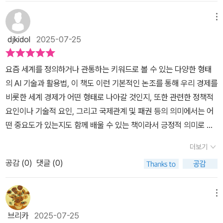
계가 긴 호흡으로 논의하고, 단기적으로는 새 정부의 아젠다를 제공
축될 것이며, 그로 인해 상품구매력도 현저히 낮아져서 심각한 무역
국과 중국의 2파전이 아닌가라는 말이 나오고 있을 정도입니다. 미국
다.『AI 전쟁 2.0』은 정부 정책 입안자, 기업의 전략기획 담당자, 기술
하고 더 나아가 중장기적(향후 20년 앞을 내다본)인 경쟁력을 확보
불균형으로 인한 세계경제가 폭망하게 되는 시나리오는 어렵지 않게
메뉴
은 중국을 견제하려고 하고 있고 여기에 일부 극우세력이 나서고는
기반 스타트업 창업자는 물론, AI 시대의 국가 생존 전략에 관심 있는
를 위한 마중물이 되는 기반 자료가 되고 있다는 점이라 생각됩니다.
예측할 수 있기 때문이다.이런 문제를 보완하기 위해서 '로봇세' 같은
있습니다만 중국의 인공지능 성장을 막기에는 역부족으로 보입니다.
djkidol
2025-07-25
일반 독자들에게도 유의미한 통찰을 제공한다.* 출처 : 박기자의 끌
책의 근간이 되는 접근방법은 AI 세계전쟁에 있어 우리나라의 과거-
것을 법률로 보장하고, 노동하지 않는 인간에게도 공평하게 '기본소
이런 상황이라면 대한민국은 인공지능에 대해서 어떤 포지션을 가져
리는 이야기, 책끌
현재-미래라는 시계열적인 흐름속에서 지금의 상황을 분석하고 이에
득' 같은 명목으로 지급을 하게 되면 문제는 어렵지 않게 해결될 것이
야 할 지 이 부분이 제일 궁금했습니다. 현재 인공지능 시장은 전쟁이
요즘 세계를 정의하거나 관통하는 키워드로 볼 수 있는 다양한 형태
대한 향후 방향성을 통찰력있게 제시하는 주제의 중요성과 심각성을
라고 말하는 이들도 있다. 그런데 정말 그럴까? 그 기본소득이라는
라고 표현해도 무방할 것입니다. 일전에 소개해 드린 책의 영어 이름
의 AI 기술과 활용법, 이 책도 이런 기본적인 논조를 통해 우리 경제를
감안한 전형적인 “생존을 위한 미래전략보고서”의 특징을 가지고 있
것이 풍족하게 주어질 리 만무하며, 딱 굶어죽지 않을 정도로 줄 것이
과 지금 소개해 드리는 책 이름이 거의 비슷합니다. 이번 포스팅에서
비롯한 세계 경제가 어떤 형태로 나아갈 것인지, 또한 관련한 정책적
습니다. 책의 주요내용은 총 5장으로 구성되어 있는데, 마지막 “5장
뻔하고, 삶의 질은 현저히 낮아져서 '우울, 자살' 등과 같은 일들이 더
소개할 책은 말 그대로 인공지능에 대해서 살펴보는 '인공지능이란
요인이나 기술적 요인, 그리고 국제관계 및 패권 등의 의미에서는 어
AI 전쟁 시대, 한국의 승부수는?”인 정책 방향을 제시하기위해 1장부
욱 빈번해질 것이며, 이에 참지 못한 이들이 '시위, 폭동'을 대규모로
무엇인가?' 에 대해서 이해하는 책인 AI 전쟁 2.0 입니다. 이 책의 저
떤 중요도가 있는지도 함께 배울 수 있는 책이라서 긍정적 의미로 다
터 4장까지는 거시적인 환경부터 미시적인 부문까지 전개해 나가고
일으켜서 우리가 사는 사회는 정말이지 지옥과 다를 바가 없게 될 것
자중 한 분은 지금 국민주권정부에서 초대 AI미래기획수석 을 맡고
가올 것이다. 특히 AI 관련한 정책적 요인을 강조하고 있는 점이나 이
있습니다. 현장지향성과 정책과 전략적 통찰이 잘 드러나며 기술적
같지는 않은가? 이렇게 지옥이 된 근본적인 까닭은 바로 극소수의 최
더보기
있을 정도로 인공지능분야에 대해서는 아주 해박한 지식을 가지고 있
를 통해 경제와 기술, 산업 등의 경우 어떤 위기와 기회적인 요소가 공
측면을 중심으로 사회, 제도, 윤리적인 부문까지 포괄적인 내용을 담
상류층과 대다수의 극빈곤층으로 나뉜 사회가 펼쳐질 것이기 때문이
는 분이라 나름대로 기대가 되었습니다. 마치면서AI 전쟁 2.0 이란
공감 (
0
)
댓글 (0)
존하고 있는지도 알아 볼 수 있어서 읽으며 비교, 분석이 가능한 점도
아내고 있습니다. 대담 형식의 책의 전개는 딱딱한 설명보다는 독자
다. 바로 원천기술인 'AGI 소유' 여부에 따라서 이처럼 사회갈등은 극
도서는 미국과 중국으로 대표되는 인공지능에 관한 세계 전쟁의 실체
긍정적인 요인이다.​<AI 전쟁 2.0> 기본적인 AI 산업과 기술, 관련한
들에게 내용을 쉽게 이해하도록 돕고 있으며, 자연스러운 대화의 흐
명하게 나누어지게 될 것이다.그런데 문제는 여기서 끝이 아니다. AG
와 대한민국의 AI 및 직접적 연관이 있는 것에 대한 전략 카드를 담은
활용 전략 등을 비롯해 이에 요구되는 트렌드적 요인이나 미래전략
메뉴
름속에서 지식과 정보를 습득할 수 있어 지루함을 덜고 흥미를 유발
I보다 월등히 뛰어난 성능을 가진 ASI(Artificial Super Intelligenc
책으로 대한민국 인공지능의 진로, 그리고 미래 전략을 제시하는 도
등의 어떤 형태로 재편해야 하는지도 생각해 보게 되며 물론 전문가
하는 효과를 가져오고 있습니다. AI 정책은 정치와 경제의 영역안에
e : 초인공지능)로 개발이 되면, 이젠 '인간의 지적 영역'을 초월한 인
브리카
2025-07-25
서가 되겠습니다. 마지막으로 이 책을 읽으실 때에는 꽤 어려울 듯한
들도 서로 다른 반응과 평가를 이루고 있는 영역이라서 지나친 일반