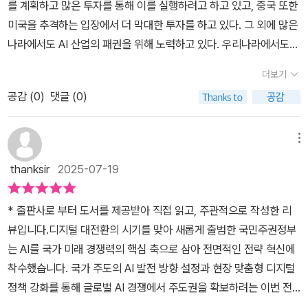
를 계획하고 많은 투자를 통해 이를 실행하려고 하고 있고, 중국 또한
운 그림자로 남을지 우려되는 국가적 해결과제라 생각됩니다. 지난
까? 또한, 초인공지능 덕분에 '인간의 질병'을 모두 낫게 할 수 있다
하고 외국에서 공부하고 자국으로 돌아오게 만듭니다.AI 기술의 중요
요 요인이자 키워드로 볼 수 있는 AI 분야의 성장세와 현실성, 책에서
미국을 추격하는 입장에서 더 막대한 투자를 하고 있다. 그 외에 많은
6월 치러진 프랑스 바칼로레아의 철학 시험 문제 중 하나인 “우리 미
면, 인간의 삶은 '영생'을 누리며 살 수도 있을 것이다. 뭐, 난치, 불치
성이 부각되면서 중국 정부는 아낌없는 지원을 하는 전략을 펼칩니
는 어떤 형태로 해당 영역을 이해하며 더 많은 분들의 관심과 참여, 변
나라에서도 AI 산업의 패권을 위해 노력하고 있다. 우리나라에서도
래는 기술에 달려있는가?는 우리가 깊이 생각해 봐야 할 인류의 숙제
의 경우엔 어쩔 수 없이 죽을 수밖에 없다면, 인간의 몸을 '기계'로 대
다.중국은 데이터 활용이나 규제, 국가적 자원의 우선순위 등을 정부
화된 인식 등을 강조하고 있는지도 함께 접하며 판단해 보자. 생각보
새로운 정부가 출범하여 AI에 대한 투자를 계획하고, AI 전문가를 책
를 던져주는 것 같습니다. 국민의 한 사람으로서, 국민주권정부 초대
체하여 새로운 삶을 영위하게 될 지도 모른다. 심지어 '인간의 기억'까
가 원하는 대로 빠르게 결정할 수 있는 구조입니다.국가가 보유한 데
더보기
다 어렵지 않고 정책적, 경제적인 요인을 통해 AI 분야와 산업을 표현
임자로 선정하여 AI 산업의 활성화를 위해 노력하고 있다. 국민주권
AI 미래기획수석인 저자의 정책 성공을 간절히 바랍니다. 그래서 미
지 새로운 저장매체에 '영구저장'을 할 수 있음으로써, 비록 육신은 썩
이터뿐 아니라 기업 데이터까지 정부가 언제든 활용할 수 있는 나라
하고 있어서 현실에서나 실무에서도 도움 되는 부분이 많은 책이다.
공감 (
0
)
댓글 (0)
정부 초대 AI미래기획수석으로 선출된 하정우님은 네이버클라우드 A
래 한국의 경쟁력 확보를 넘어 AI 패권에서도 주도적인 위치를 점할
어 문드러져도 '자신만의 정체성'을 영구히 간직할 수 있게 되어 '또
는 세계에서 중국뿐일 것입니다.중국이 오픈소스 AI 분야에서 새로운
함께 접하며 활용해 보자.
I혁신센터장 출신이다.한상기님은 서울대 컴퓨터공학과 1회 졸업생
수 있도록 해주길 ... 한국의 AI 미래를 창조해 나가는 구체적인 모습
다른 삶'을 살 수 있게 될 수도 있을 것이다.상상은 여기까지 워워~하
리더 국가로 떠오르는 것은 분명해 보입니다. 중국의 AI 기술이 빠르
이고, 카이스트에서 인공지능을 주제로 석,박사 학위를 취득했고, 20
에 큰 박수를 보내고 싶습니다. 그러나 이런 파괴적 혁신이 가져올 과
기로 하자. 이런 위험(?)이 도사리고 있는 AI 기술 개발을 이렇게까지
메뉴
게 성장해 가는 것을 세계는 지켜보고 있습니다.중국은 이미 전자 산
11년부터 테크프론티어 대표를 맡고 있다고 한다. 이 두분은 2023년
정에서의 수많은 이슈와 해결해야 할 문제들과 결과로서 국가적 편익
하지 않으면 해결될 문제니까 말이다. 그런데 여기서 딜레마에 빠진
업이나 자율주행차, 로봇, 스마트폰과 같은 분야에 AI를 가장 빠르게
thanksir
2025-07-19
'AI 전쟁'이라는 책을 펴냈고, 2025년 2월 그 다음버전인 'AI 전쟁 2.
이라는 것이 바람직한 가치에 기반한 또 다른 ”진정한 인간의 진
다. 대한민국은 이런 '선택'을 한다면, 다른 나라들도 똑같은 '선택'을
도입할 수 있는 환경을 가지고 있습니다.중국이 오픈소스 AI 시장을
0'을 펴냈다. 햇수로 2년이란 시간밖에 지나지 않았지만, 그 시간동안
화“이기를 바래봅니다. #북유럽 #AI전쟁 2.0 #한빛비즈 #하정우
할까? AI 기술력 패권을 선점하게 되었을 때의 '이점'을 생각한다면,
독점하게 된다면 결국 AI 기술 패권이 오나전히 중국으로 넘어가게
* 출판사로 부터 도서를 제공받아 직접 읽고, 주관적으로 작성한 리
AI는 정말 엄청난 발전을 했다. 그래서 AI가 가져올 거대한 변화의 속
한상기
결코 멈추려 하지 않을 것이다. 그래서 결국은 AI 기술은 '멈출 수 없
되는 것입니다.미국은 절대 이를 용납하지 않을 것이고 어떤 방법을
뷰입니다.​디지털 대전환의 시기를 맞아 새롭게 출범한 국민주권정부
도에 비해 사회적, 제도적 준비는 여전히 더디다는 판단을 했고, AI의
는 기차'에 올라탄 것처럼 개발을 하게 될 것이다. 그렇다면 과연 누가
써서라도 중국의 AI 주도권을 견제하려 할 것입니다.오픈소스 AI 생
는 AI를 국가 미래 경쟁력의 핵심 축으로 삼아 전면적인 전략 혁신에
발달에 따른 다양한 사회적 문제점에 대한 해법을 모색하기 위해 다
먼저 선점할 것인가? 불과 2년 전 <AI 전쟁>이란 책을 펴냈을 때만
태계에서 중요한 점은 단순히 어떤 모델이 오픈소스로 공개되엇는지
착수했습니다. ​국가 주도의 AI 발전 방향 설정과 현장 맞춤형 디지털
시한번 뭉쳤다고 한다.'AI전쟁 2.0'에서는 2025년 2월부터 5월말까
해도, '미국과 중국' 그 다음은 '대한민국'이 가장 유력했다고 한다. 그
가 아니라 오픈소스 모델이 공개된 후 파생되는 것이 발전해야 합니
정책 강화를 통해 글로벌 AI 경쟁에서 주도권을 확보하려는 이번 전
지의 두 저자의 대담의 내용이 담겨있다. 1장에서는 이제는 거대 언어
런데 현재는 6위권이라고도, 10권이라고도, 어떤 곳에서는 20위권
다.중국 자체의 개발자 수가 워낙 많이고 하지만 미국을 포함한 전 세
략은 국가 생존과 번영을 위한 필수 과제로 자리 잡고 있습니다.이러