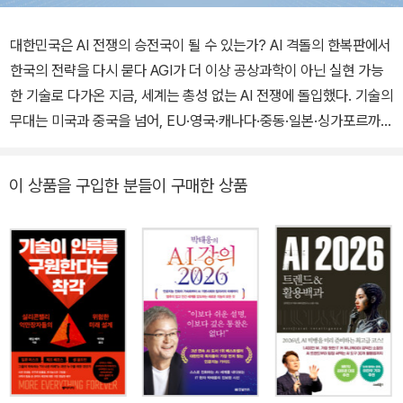
대한민국은 AI 전쟁의 승전국이 될 수 있는가? AI 격돌의 한복판에서
한국의 전략을 다시 묻다 AGI가 더 이상 공상과학이 아닌 실현 가능
한 기술로 다가온 지금, 세계는 총성 없는 AI 전쟁에 돌입했다. 기술의
무대는 미국과 중국을 넘어, EU·영국·캐나다·중동·일본·싱가포르까지
확산되었으며, 각국은 AI 기술력, 인프라, 법제도, 국방 체계 전반에서
자국의 생존을 건 치열한 경쟁에 나서고 있다. 이 치열한 경쟁의 한가
이 상품을 구입한 분들이 구매한 상품
운데서 ‘우리는 어디쯤 와 있고, 어디로 가야 하는가’를 묻는 책이 출
간됐다. 바로 《AI 전쟁 2.0》이다. 이 책은 2023년 출간되어 국내 정
책·산업계에 큰 반향을 불러일으켰던 《AI 전쟁》의 후속작으로, AI 기
술 발전 속도와 글로벌 전략 판도가 근본적으로 바뀐 2년 후 오늘의
위기감을 정밀하게 진단하고, 한국이 선택해야 할 현실적 생존 전략
을 제시한다. 격화되는 세계 패권 전쟁 시대, 우리의 돌파구는 무엇인
가? 《AI 전쟁 2.0》은 단순한 기술 전망서가 아니다. 이 책은 AI라는
인류 최대의 기술이자 위험 요소를 둘러싼 글로벌 정치·경제·산업 패
권 전쟁을 진단하며, 이를 돌파하기 위한 ‘대한민국판 AI 국정 전략