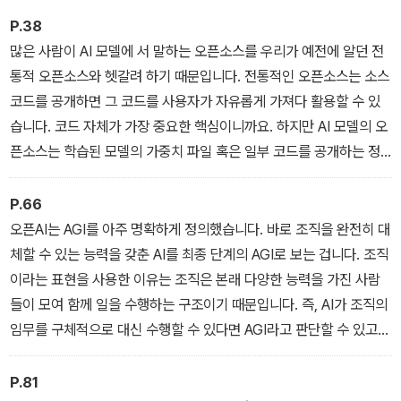
보다 현실적이고 설득력 있다. 특히 “3~5년 내 AGI 시대가 도래한다
P.38
면, 이를 자체적으로 확보한 국가는 핵무기 보유국 이상의 국력과 글
많은 사람이 AI 모델에 서 말하는 오픈소스를 우리가 예전에 알던 전
로벌 영향력을 가지게 될 것”이라는 그의 진단은 AI가 단순한 기술을
통적 오픈소스와 헷갈려 하기 때문입니다. 전통적인 오픈소스는 소스
넘어 국가 존망과 직결된 문제임을 여실히 보여준다.
코드를 공개하면 그 코드를 사용자가 자유롭게 가져다 활용할 수 있
습니다. 코드 자체가 가장 중요한 핵심이니까요. 하지만 AI 모델의 오
책에서 제시하는 AI 데이터센터 구축, 국가 초지능 연구소 신설, AI 디
픈소스는 학습된 모델의 가중치 파일 혹은 일부 코드를 공개하는 정
지털혁신부 창설 등의 계획은 저자가 정책 수립 과정에서 실행 가능
도거든요. 또한 공개한 코드라는 건 큰 비중이 아니지 않습니까? 그
한 로드맵이다. “AI 시대는 여전히 초입 단계이며, 기회는 아직 있
래서 오픈소스를 정의하는 OSI(오픈소스 국제 표준화 기구)에서는
P.66
다”는 저자의 메시지는 절체절명의 순간에 선 대한민국에게 강력한
이걸 정확한 오픈소스로 인정하지 않지만, 우리는 흔히 오픈소스라고
오픈AI는 AGI를 아주 명확하게 정의했습니다. 바로 조직을 완전히 대
희망을 제시한다. 곽노정(SK 하이닉스 CEO), 박태웅(모두의질문Q
불러버립니다. 이런 오해 때문에 대부분 경영진들이 ‘그거 오픈소스
체할 수 있는 능력을 갖춘 AI를 최종 단계의 AGI로 보는 겁니다. 조직
대표), 윤의준(한국공학한림원 회장), 이해민(제22대 국회의원) 등 A
있으니까, 갖다가 만들면 되지 않아?’라고 너무 쉽게 생각해버리는
이라는 표현을 사용한 이유는 조직은 본래 다양한 능력을 가진 사람
I 업계와 학계뿐 아니라 정치, 사회 리더들도 이 책을 주목하는 것도
경향이 있습니다.
들이 모여 함께 일을 수행하는 구조이기 때문입니다. 즉, AI가 조직의
이 때문이다.
_ 1장 중에서
임무를 구체적으로 대신 수행할 수 있다면 AGI라고 판단할 수 있고,
이때 AGI의 역할이나 가치도 명확히 매길 수 있게 되는 거죠.
《AI 전쟁 2.0》은 글로벌 AI 패권 쟁탈전 속에서 대한민국이 마주한
_ 1장 중에서
P.81
전략적 기로를 날카롭게 해부한다. 그리고 혼돈의 격전지에서 살아남