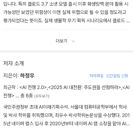
작용하고 있다고 봅니다.
입니다. 특히 클로드 3.7 소넷 모델 출시 이후 화생방핵 분야 활용 시
_ 2장 중에서
가능성만 보였던 위험성이 이젠 실제 위협으로 될 수 있을 정도라고
평가되었다는 뜻이죠. 실제 생물학 무기 획득 시나리오에서 클로드 4
오푸스가 기대 품질을 2.53배나 향상시켰다고 합니다. 외부 레드팀
평가에서도 비슷한 결과가 나왔다고 하죠. 이제 클로드 4 정도 되는
더보기
인공지능들은 누가 어떤 목적으로 어떻게 활용하는지를 기업이 아닌
정부나 국제기구 차원에서 관리해야 한다는 목소리가 더 커질 수 있
습니다.
저자 소개
_ 3장 중에서
지은이:
하정우
저자파일
신간알림 신청
최근작 :
<AI 전쟁 2.0>
,
<2025 AI 대전환: 주도권을 선점하라>
,
<AI
전쟁>
… 총 8종
(모두보기)
국민주권정부 초대 AI미래기획수석. 서울대 컴퓨터공학부에서 학사
및 박사 학위를 취득했으며, 최우수 박사학위논문상을 수상했다. 201
5년 네이버 랩스 입사 후 2020년부터 네이버 AI 랩 소장을 맡아 AI
중장기 선행연구를 총괄하며 네이버는 물론 대한민국 AI 학술 성과