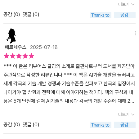
모델에서 오픈AI o1, 딥시크 R1 등 논증적 사고가 가능한 거대 리즈
밖이라는 처참한 결과를 볼 수 있다. 어쩌다 이런 지경에 이르렀을
더보기
계에서 활동하는 중국계 개발자들도 상당히 많습니다. 이들의 참여
한 맥락에서 오늘 소개해 드리는 <AI 전쟁 2.0>은 현재의 AI 기술 경
닝 모델의 등장과 예상보다 빠르게 다가온 AGI 현실성에 대한 이야기
까? 뭐, 어느 한 가지 문제 때문에 이런 결과를 받게 된 것이 아니라,
규모를 생각하면 그 자체만으로도 중국 오픈소스 AI 기술은 충분히
공감 (
0
)
댓글 (0)
쟁 양상을 날카롭게 조망하며 우리 정부와 사회가 나아가야할 방향에
를 들을 수 있다. 2장에서는 미국의 AI 선두자리를 뺏기지 않겠다는
'총체적인 난국'이라고 봐야 할 정도란다. 그 자세한 문제들은 이 책 <
위협적일 수 있습니다.
대한 깊은 인사이트를 제공하고 있습니다. 책을 읽으면서 단순한 기
의미를 담은 트럼프 정부의 AI 맨해튼 프로젝트를 비롯하여, 영국, 프
AI 전쟁 2.0>에 상세히 나와 있으니 일일이 열거하지는 않겠다. 다행
술 전망서가 아닌 국가 운명을 가르는 실질적 정책 로드맵의 성격을
메뉴
랑스를 비롯한 유럽의 AI 전략, 중국의 급성장과 그동안 알지 못했던
히 짧은 시간에 많이 뒤쳐지긴 했지만, 아주 늦은 것도 아니라는 진단
강하게 느낄 수 있었습니다.​책은 우선 AI 기술의 현재 위치와 미래 가
UAE와 사우디의 AI 전략, 싱가포르와 캐내다의 게획까지 이제는 AI
도 함께 나오고 있어서 안심이 되긴 했다.그런데 여기서 고민은 더욱
페르세우스
2025-07-18
능성을 치밀하게 분석합니다. 거대 논증 모델(LRM)의 등장은 단순
전쟁이라는 말이 실감이 날 정도로 세계 각국의 치열한 AI 전략을 들
깊어졌다. AI 기술 패권 경쟁에 뛰어든 각국의 치열한 상황을 보고 있
히 기술 진보를 넘어 인류 문명의 패러다임 전환을 예고한다는 점이
을 수 있다.3장에서는 오픈AI, 구글, 메타 등 실리콘밸리 빅테크들의
으면, 우리도 뒤쳐지면 안 되겠다는 생각을 하게 되는데, 뛰어난 지능
*** 이 글은 리뷰어스 클럽의 소개로 출판사로부터 도서를 제공받아
강조됩니다.​오픈AI o1, 딥시크 R1과 같은 논증적 사고가 갖능한 모델
무시무시한 속도전을 조명한다. 특히 얼마전 메타의 마크 주커버그는
을 가진 AGI를 '악용'하지 않고 선한 '쓰임새'로만 쓰면서, AGI가 보편
주관적으로 작성한 리뷰입니다 *** 이 책은 AI기술 개발을 둘러싸고
들의 출현은 'AGI(인공일반지능)' 시대가 예상보다 빨리 다가왔음을
AI 인재 영입에 엄청난 돈을 투자하고 있고, 다른 회사들도 이에 뒤쳐
화된 사회에 인간이 잘 적응하기까지 서서히 변화하는 안정적인 모습
세계 각국의 기술 개발 경쟁과 기술수준을 살펴보고 한국의 입장에서
보여줍니다. 특히 저자들이 강조하는 '조직을 완전히 대체할 수 있는
지지 않게 기업 인수 및 인재 영입을 하고 있다. 올해 초 딥시크의 등
을 기대할 수 있겠느냔 말이다. 누가 어떤 의도인지는 몰라도 '기술 패
나아가야 할 방향과 전략에 대해 이야기하는 책이다. 책의 구성과 내
능력을 갖춘 AI'라는 AGI의 새로운 정의는 AI가 단순한 도구를 넘어
장과 또다른 중국의 AI의 등장으로 중국이 급부상한 것도 확인해야
권'을 선점하기 위해 '급발진'을 하는 순간, 이 모든 평화는 순식간에
용은 5개 단원에 걸쳐 AI기술의 내용과 각국의 개발 수준에 대해 2명
경제와 사회 구조 자체를 변화시킬 수 있는 존재로 진화했음을 시사
할 사항이다.4장은 AGI 시대를 대비한 현실적인 문제에 대해 이야기
사라지고 말테니 말이다. 그렇다고 순순이 '후발주자'가 되는 것을 만
의 저자가 대담하는 형식으로작성되었다: 최신 AI기술의 개발 동향;
한다 생각합니다.​역시 하정우 수석이 네이버에서 하이퍼클로버X 개
더보기
한다. 마지막으로 5장에서는 AI시대의 대한민국이 가야할 길을 진단
족스러워 할 수도 없다. 후발주자가 되는 순간, 경쟁에서 밀리게 되고,
세계 각국의 정부차원에서의 AI기술 개발 동향; 글로벌 기업 차원에
발을 총괄하며 직접 경험한 현장의 생생함이 글 곳곳에 배어있음을
한다. 우리는 아직 걸음마 수준이지만 AI 시대는 아직 초입 단계라며
공감 (
0
)
댓글 (0)
격차는 더욱 벌어지게 될 것이며, 다시는 역전의 기회를 잡을 수 없는
서의 AI기술과 사업 발전 동향; AI기술과 관련된 이슈 정리; 한국의 AI
느낄 수 있었습니다.​AI 에이전트 기술의 발전과 온디바이스 AI의 미
희망의 메시지를 전한다. 다양한 인프라 구축과 인력 확보, AI 데이터
구렁텅이에 빠지게 될 것이기 때문이다. 그렇다고 '선점'을 해서 너무
기술 발전을 위한 전략과 과제에 대해 다루고 있다. 저자는 테크프론
래에 대한 전망도 흥미롭습니다. 저자들은 MCP(Model Context