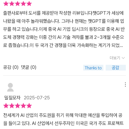
서 움직입니다. 특히 국내정치의 안정적 관심과 중장기적인 시계를
공지능이 탄생하게 되기 때문에 인간은 더욱더 인공지능에게 '의존'하
내용도 나오니 모르는 단어가 튀어 나오면 스마트폰 사전으로 찾아
화나 비약은 지양해야겠지만 그럼에도 일반적인 관점에서 배우기 어
가지고 향후 정권의 교체에도 정책이 일관성이 있게 추진될 수 있어
는 삶을 살게 될 것으로 전망한단다. 이게 무슨 뜻일까? 초인공지능
출판사로부터 도서를 제공받아 작성한 리뷰입니다​​​챗GPT가 세상에
본 후 읽어보시거나 또는 회독수를 늘려가면서 읽는다면 이해가 더
려웠던 부분에 대해서도 비교적 쉽게 접하며 알아 볼 수 있어서 괜찮
야 할것입니다. 또한 현실적으로 가장 중요한 예산의 확보와 지원은
으로 발전한 존재가 등장하면 인간사회에 문제가 생겼을 때, 그 문제
나왔을 때 아주 놀라워했습니다. 그러나 현재는 챗GPT를 이용해 업
빨리 될 것으로 생각합니다. 필자는 인공지능의 중요성을 잘 알기에
게 느껴지는 책일 것이다. 이는 우리의 입장에서도 절대적으로 요구
핵심성공요인이라 생각됩니다. 특히 대규모 투자가 필요한, 누가 더
해결을 위해 ASI에게 묻게 되면, ASI가 알아서 해결방법을 제시하고,
무를 하고 있습니다.이제 중국 AI 기업 딥시크의 등장으로 중국 AI 반
인공지능 관련 자격시험 공부 대비용으로 이 책을 보겠습니다. #AI전
되며 중요한 부분이지만 이를 선도하는 기업이나 국가들의 사례를 통
빠르고 효율적인 AI의 심장인 ‘데이터센터’를 확보하느냐는 중요한
ASI가 해결까지 완료한 뒤에 인간에게 그냥 '통보'만 해주는 일이 반
도체 경쟁력 강화는 미중 간의 AI 기술 격차를 불과 2~3개월 수준으
쟁 #한국AI의미래 #AI대담 #AI전쟁2[이 리뷰는 출판사에서 도서를
해 가까운 미래를 함께 그려 볼 수 있다는 점도 또 다른 매력으로 다가
이슈로 보여집니다. 저자는 5장에서 “우리가 혁신을 해야 하니, 규
복될 것이다. 다시 말해, '인간의 개입'이 원천적으로 필요가 없게 된
로 좁혔습니다.이 두 국가 간 경쟁을 더욱 가속화하는 계기가 되었고
제공받아, 직접 읽고 작성한 리뷰입니다.]
오는 책이다. 특히 미국과 중국에 대한 언급이나 이를 통해 우리는 어
정이 걸림돌이면 적극적으로 바꿉시다라는 태도가 필요합니다. 중요
다. 이건 달리 말하면, ASI가 해결해 버린 일을 인간은 죽었다 깨어나
딥시크의 등장은 주요 국가들이 AI에 대규모 투자를 결단하는 도화선
떤 AI 정책이나 산업에서의 적용, 관리, 또한 경제적인 부분에 있어서
더보기
한 일이 있다면 반드시 일이 되게 만드는 방식을 찾아야 합니다”라는
도 '이해하지 못하는 상태'가 되어 버린다는 것이다. 물론, ASI에게
이 되었습니다.이 책 《AI 전쟁 2.0》은 미국과 중국의 AI 전쟁을 보면
도 다양한 고려를 하거나 미래전략 등을 구체화 해나가야 하는지도
언급을 하고 있습니다. 현실적으로 공무원들의 일하는 방식의 행태에
'어떻게 해결한 것'인지 물어보면 된다. 하지만 이때 ASI가 대답한 내
공감 (
0
)
댓글 (0)
서 우리나라의 AI 연구와 산업의 문제를 극복하기 위한 방법을 찾아
잘 표현하고 있어서 이는 단순히 AI 분야에 대한 이해를 넘어선 형태
대한 통렬한 비판이라고 생각됩니다. 결국 AI 국정 혁신에 앞서 필요
용이나 '해결과정'을 인간의 지능으로는 절대 이해할 수 없을 것이기
봅니다.AI 분야는 정부의 공적 자금만으로는 혁신을 이루기 어려운
로 다가오기도 하며 이 과정에서 경제적인 효과나 적용, 혹은 새로운
한 공무원들의 혁신과 변화에 대한 필요성을 이야기한 것으로 이해합
때문에, 인간은 그저 ASI가 제공하는 편의만 누릴 뿐, 더는 개입할 수
분야입니다. 큰 규모의 자금이 필요하기 때문에 민간 투자나 해외 자
메뉴
AI 정책이나 활용법 등은 어떤 형태로 우리의 삶과 현실, 사회 등을 변
니다. 강조하고 싶습니다. 우선은 공무원들의 태도와 마인드에 대한
있는 여지가 남지 않게 된다.자, 그럼 이런 세상이 되었다고 치자. 과
본이 필요합니다.최근 등장한 생성형 AI나 거대 논증 모델처럼 뛰어
화, 발전시킬 수 있는지도 책에서 말하는 의미를 통해 배우거나 일정
밀짚모자
2025-07-25
혁신적 타파는 저자의 혁신실행의 첫 번째 과제가 될것입니다. 책에
연 인간은 뭘 하며 살아야 할까? 모든 일은 '초인공지능'에게 맡기고
난 추론 능력을 가진 모델들이 빠르게 발전하고 있습니다.최근 우리
한 공감대를 이룰 수 있을 것이다.​<AI 전쟁 2.0> 지금도 해당 영역과
서는 논의 되고 있지 않지만 한국의 현실인, 기울어진 운동장 같은 불
인간은 그저 '놀기만 하면' 될 것이다. 아무런 걱정도 없이, 고민도 없
나라에 가장 큰 자극을 준 나라는 중국일 것입니다. 중국의 딥시크 같
기술적 요인은 끊임없이 발전하고 있고 이에 안주하거나 투자나 정책
전세계가 AI 산업의 주도권을 쥐기 위해 막대한 예산을 투입하여 공
평등과 양극화의 심화에 대한 사회적 문제를 더욱 악화시킬 가능성이
이 '초인공지능'이 대신 일을 하고, '초인공지능'이 제공하는 편의를 누
은 회사들의 연구 결과가 정말 놀랐습니다.중국 정부는 인공지능과
적인 부분을 멈춘다면 엄청난 리스크나 위험이 발생할 수 있다는 점
을 들이고 있다. AI 산업에서 선두주자인 미국은 국가 주도 프로젝트
높은 AI의 이슈는 어떻게 해결할것인지, 진화하는 AI의 이면의 어두
리며 신 나게 놀면 된다. 과연 이런 삶을 사는 인간이 행복할 수 있을
같은 공학 발전에 엄청난 노력을 기울이고 있습니다. 인재들을 발굴
도 읽으며 생각해 보게 된다. 그만큼 국가의 미래를 결정 짓게 하는 주