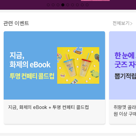
관련 이벤트
전체보기
지금, 화제의 eBook + 투명 컨페티 콜드컵
취향껏 골라
원 이상 구