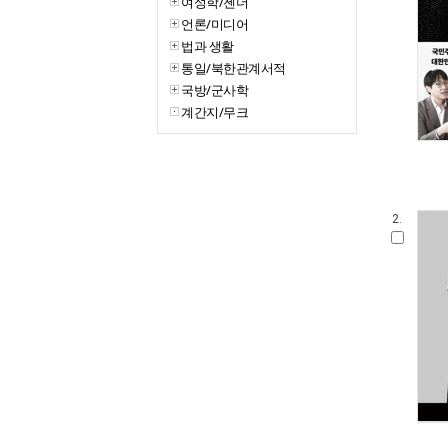
여성학/젠더
언론/미디어
법과 생활
통일/북한관계서적
국방/군사학
계간지/무크
2.