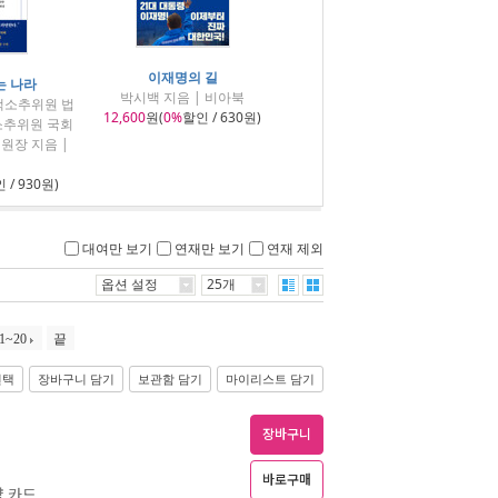
이재명의 길
는 나라
박시백 지음 | 비아북
핵소추위원 법
12,600
원(
0%
할인 / 630원)
소추위원 국회
원장 지음 |
 / 930원)
대여만 보기
연재만 보기
연재 제외
옵션 설정
25개
1~20
끝
선택
장바구니 담기
보관함 담기
마이리스트 담기
장바구니
바로구매
략 카드