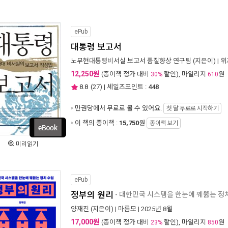
ePub
대통령 보고서
노무현대통령비서실 보고서 품질향상 연구팀
(지은이) |
위
12,250원
(종이책 정가 대비
할인), 마일리지
원
30%
610
8.8
(
27
) | 세일즈포인트 :
448
만권당에서
무료로 볼 수 있어요.
첫 달 무료로 시작하기
이 책의 종이책 :
15,750
원
종이책 보기
미리읽기
ePub
정부의 원리
- 대한민국 시스템을 한눈에 꿰뚫는 정
양재진
(지은이) |
마름모
| 2025년 8월
17,000원
(종이책 정가 대비
할인), 마일리지
원
23%
850