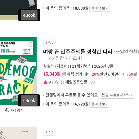
이 책의 종이책 :
18,000
원
종이책 보기
ePub
벼랑 끝 민주주의를 경험한 나라
- 분열의 정치
서가명강 시리즈 41
ㅣ
강원택
(지은이) |
21세기북스
| 2025년 8월
15,040원
(종이책 정가 대비
할인), 마일리지
원
20%
750
9.7
(
21
) | 세일즈포인트 :
33
만권당에서
무료로 볼 수 있어요.
첫 달 무료로 시작하기
이 책의 종이책 :
16,920
원
종이책 보기
미리읽기
ePub