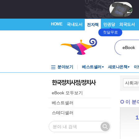
HOME
국내도서
만권당
외국도서
전자책
첫달무료
eBook
분야보기
베스트셀러
새로나온책
이
한국정치사정/정치사
eBook 모두보기
이 분
베스트셀러
스테디셀러