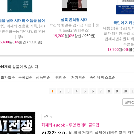
실록 윤석열 시대
음을 넘어 시대의 어둠을 넘어
국민이 지키
박진석.현일훈.김기정 지음 | 중
석영.이재의.전용호 기록, (사)
대통령(윤석열) 탄
앙books(중앙북스)
주민주화운동기념사업회 엮음
률 대리인단.국회 
19,200
원(
0%
할인 / 960원)
| 창비
법제사법위원회 위
6,400
원(
0%
할인 / 1320원)
푸른숲
18,700
원(
0%
할인
44
개의 상품이 있습니다.
출간일순
등록일순
상품명순
평점순
저가격순
종이책 베스트순
1
2
3
4
5
6
7
8
9
10
1
전체
ePub
화제의 eBook + 투명 컨페티 콜드컵
AI 전쟁 2.0
- AI 세계 전쟁의 실체와 대한민국의 전