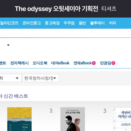
알라딘굿즈
온라인중고
중고매장
우주점
음반
블루레이
커피
벤트
전자책캐시
오디오북
대여eBook
연재eBook
만권당
N
N
야 신간 베스트