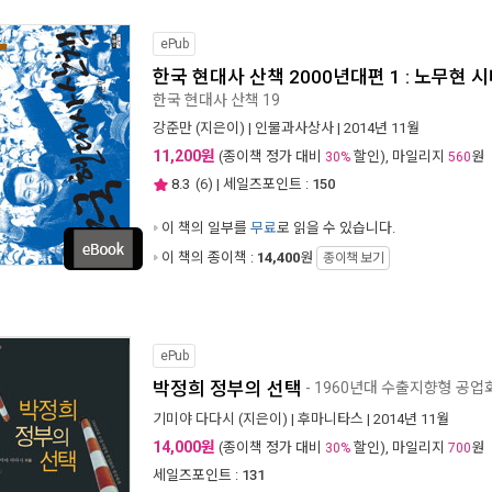
ePub
한국 현대사 산책 2000년대편 1 : 노무현 
한국 현대사 산책 19
강준만
(지은이) |
인물과사상사
| 2014년 11월
11,200원
(종이책 정가 대비
할인), 마일리지
원
30%
560
8.3
(
6
) | 세일즈포인트 :
150
이 책의 일부를
무료
로 읽을 수 있습니다.
이 책의 종이책 :
14,400
원
종이책 보기
ePub
박정희 정부의 선택
- 1960년대 수출지향형 공업
기미야 다다시
(지은이) |
후마니타스
| 2014년 11월
14,000원
(종이책 정가 대비
할인), 마일리지
원
30%
700
세일즈포인트 :
131