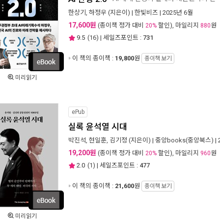
한상기
,
하정우
(지은이) |
한빛비즈
| 2025년 6월
17,600원
(종이책 정가 대비
할인), 마일리지
원
20%
880
9.5
(
16
) | 세일즈포인트 :
731
이 책의 종이책 :
19,800
원
종이책 보기
미리읽기
ePub
실록 윤석열 시대
박진석
,
현일훈
,
김기정
(지은이) |
중앙books(중앙북스)
|
19,200원
(종이책 정가 대비
할인), 마일리지
원
20%
960
2.0
(
1
) | 세일즈포인트 :
477
이 책의 종이책 :
21,600
원
종이책 보기
미리읽기