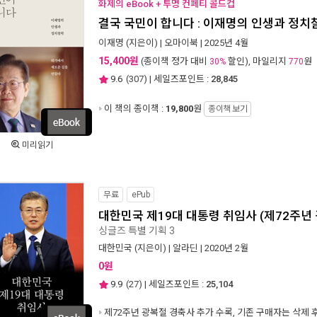
화제의 eBook + 투명 컨페티 콜드컵
결국 국민이 합니다 : 이재명의 인생과 정치
이재명
(지은이) |
오마이북
| 2025년 4월
15,400원
(종이책 정가 대비
할인), 마일리지
원
30%
770
9.6
(
307
) | 세일즈포인트 :
28,845
이 책의 종이책 :
19,800
원
종이책 보기
미리읽기
무료
ePub
대한민국 제19대 대통령 취임사 (제72주년
싱글즈 특별 기획 3
대한민국
(지은이) |
알라딘
| 2020년 2월
0원
9.9
(
27
) | 세일즈포인트 :
25,104
제72주년 광복절 경축사 추가 수록, 기존 구매자는 삭제