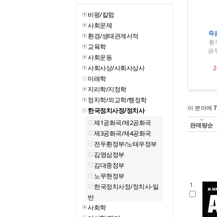
비평/칼럼
사회문제
죽
환경/생태관계서적
황
교육학
광
사회운동
사회사상/사회사상사
2
미래학
지리학/지정학
정치학/외교학/행정학
이 분야에
7
한국정치사정/정치사
제1공화국/제2공화국
판매량순
제3공화국/제4공화국
전두환정부/노태우정부
김영삼정부
김대중정부
노무현정부
1.
한국정치사정/정치사-일
반
사회학