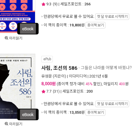
9.3
(
9
) | 세일즈포인트 :
266
만권당에서
무료로 볼 수 있어요.
첫 달 무료로 시작하기
이 책의 종이책 :
19,800
원
종이책 보기
미리읽기
ePub
사림, 조선의 586
- 그들은 나라를 어떻게 바꿨나?
유성운
(지은이) |
이다미디어
| 2021년 6월
8,000원
(종이책 정가 대비
할인), 마일리지
원
45%
400
7.7
(
31
) | 세일즈포인트 :
200
만권당에서
무료로 볼 수 있어요.
첫 달 무료로 시작하기
이 책의 종이책 :
13,050
원
종이책 보기
미리읽기