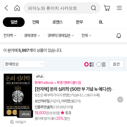
일반
만화
로맨스
판무
BL
전자책
경제경영
경제학/경제일반
전체
이 분야에
5,987
개의 상품이 있습니다.
옵션
ePub
화제의 eBook + 투명 컨페티 콜드컵
[전자책] 돈의 심리학 (50만 부 기념 뉴 에디션)
-
당신은 왜 부자가 되지 못했는가 (보너스 스토리 수록)
모건 하우절
(지은이),
이지연
(옮긴이)
인플루엔셜(주)
|
2026년 01월
18,600
8.9
원 (930원)
25%
종이책 정가 대비
할인
미리읽기