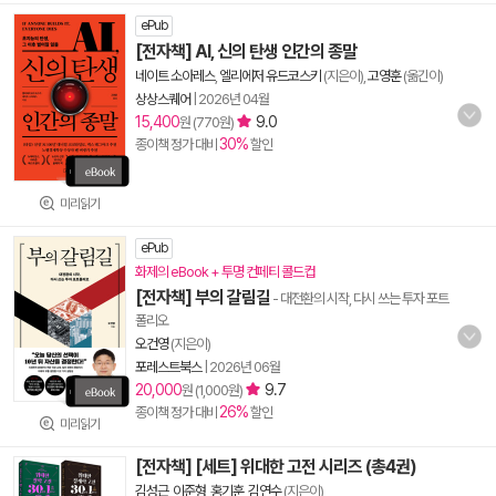
ePub
[전자책] AI, 신의 탄생 인간의 종말
네이트 소아레스
,
엘리에저 유드코스키
(지은이),
고영훈
(옮긴이)
상상스퀘어
|
2026년 04월
15,400
9.0
원 (770원)
30%
종이책 정가 대비
할인
미리읽기
ePub
화제의 eBook + 투명 컨페티 콜드컵
[전자책] 부의 갈림길
- 대전환의 시작, 다시 쓰는 투자 포트
폴리오
오건영
(지은이)
포레스트북스
|
2026년 06월
20,000
9.7
원 (1,000원)
26%
종이책 정가 대비
할인
미리읽기
[전자책] [세트] 위대한 고전 시리즈 (총4권)
김성근
,
이준형
,
홍기훈
,
김연수
(지은이)