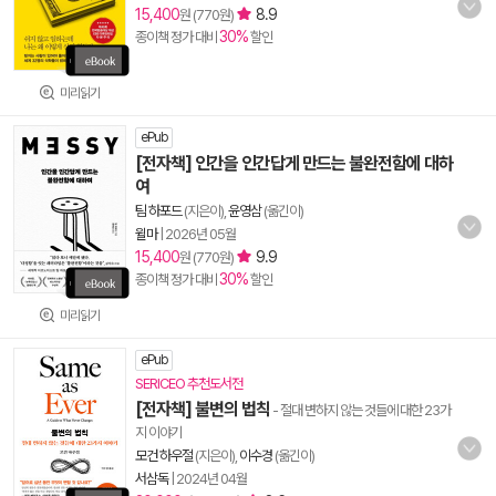
15,400
8.9
원 (770원)
30%
종이책 정가 대비
할인
미리읽기
ePub
[전자책] 인간을 인간답게 만드는 불완전함에 대하
여
팀 하포드
(지은이),
윤영삼
(옮긴이)
윌마
|
2026년 05월
15,400
9.9
원 (770원)
30%
종이책 정가 대비
할인
미리읽기
ePub
SERICEO 추천도서전
[전자책] 불변의 법칙
- 절대 변하지 않는 것들에 대한 23가
지 이야기
모건 하우절
(지은이),
이수경
(옮긴이)
서삼독
|
2024년 04월