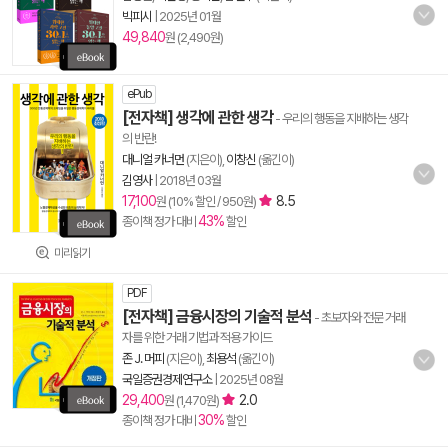
빅피시
|
2025년 01월
49,840
원 (2,490원)
ePub
[전자책] 생각에 관한 생각
- 우리의 행동을 지배하는 생각
의 반란!
대니얼 카너먼
(지은이),
이창신
(옮긴이)
김영사
|
2018년 03월
17,100
8.5
원 (10% 할인 / 950원)
43%
종이책 정가 대비
할인
미리읽기
PDF
[전자책] 금융시장의 기술적 분석
- 초보자와 전문 거래
자를 위한 거래 기법과 적용 가이드
존 J. 머피
(지은이),
최용석
(옮긴이)
국일증권경제연구소
|
2025년 08월
29,400
2.0
원 (1,470원)
30%
종이책 정가 대비
할인