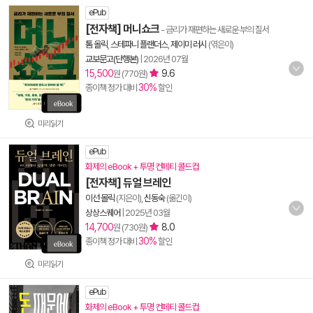
ePub
[전자책] 머니쇼크
- 금리가 재편하는 새로운 부의 질서
톰 올릭
,
스테파니 플랜더스
,
제이미 러시
(엮은이)
교보문고(단행본)
|
2026년 07월
15,500
9.6
원 (770원)
30%
종이책 정가 대비
할인
미리읽기
ePub
화제의 eBook + 투명 컨페티 콜드컵
[전자책] 듀얼 브레인
이선 몰릭
(지은이),
신동숙
(옮긴이)
상상스퀘어
|
2025년 03월
14,700
8.0
원 (730원)
30%
종이책 정가 대비
할인
미리읽기
ePub
화제의 eBook + 투명 컨페티 콜드컵