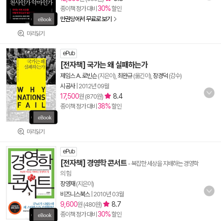
30%
종이책 정가 대비
할인
만권당에서 무료로 보기
미리읽기
ePub
[전자책] 국가는 왜 실패하는가
제임스 A. 로빈슨
(지은이),
최완규
(옮긴이),
장경덕
(감수)
시공사
|
2012년 09월
17,500
8.4
원 (870원)
38%
종이책 정가 대비
할인
미리읽기
ePub
[전자책] 경영학 콘서트
- 복잡한 세상을 지배하는 경영학
의 힘
장영재
(지은이)
비즈니스북스
|
2010년 03월
9,600
8.7
원 (480원)
30%
종이책 정가 대비
할인