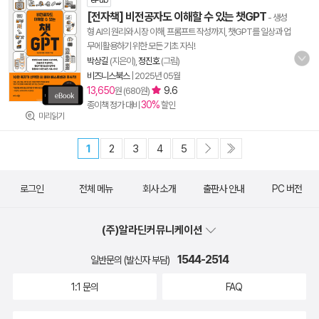
ePub
[전자책] 비전공자도 이해할 수 있는 챗GPT
- 생성
형 AI의 원리와 시장 이해, 프롬프트 작성까지, 챗GPT를 일상과 업
무에 활용하기 위한 모든 기초 지식!
박상길
(지은이),
정진호
(그림)
비즈니스북스
|
2025년 05월
13,650
9.6
원 (680원)
30%
종이책 정가 대비
할인
미리읽기
1
2
3
4
5
로그인
전체 메뉴
회사 소개
출판사 안내
PC 버전
(주)알라딘커뮤니케이션
1544-2514
일반문의 (발신자 부담)
1:1 문의
FAQ