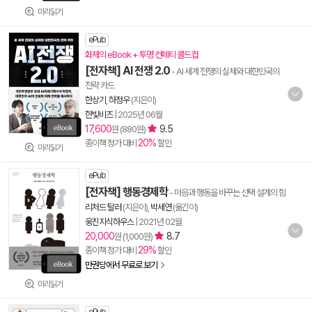
미리읽기
ePub
화제의 eBook + 투명 컨페티 콜드컵
[전자책] AI 전쟁 2.0
- AI 세계 전쟁의 실체와 대한민국의
전략 카드
한상기
,
하정우
(지은이)
한빛비즈
|
2025년 06월
17,600
9.5
원 (880원)
20%
종이책 정가 대비
할인
미리읽기
ePub
[전자책] 행동경제학
- 마음과 행동을 바꾸는 선택 설계의 힘
리처드 탈러
(지은이),
박세연
(옮긴이)
웅진지식하우스
|
2021년 02월
20,000
8.7
원 (1,000원)
29%
종이책 정가 대비
할인
만권당에서 무료로 보기
미리읽기