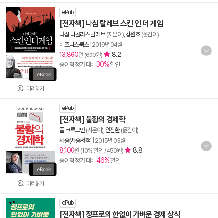
ePub
[전자책] 나심 탈레브 스킨 인 더 게임
나심 니콜라스 탈레브
(지은이),
김원호
(옮긴이)
비즈니스북스
|
2019년 04월
13,860
8.2
원 (690원)
30%
종이책 정가 대비
할인
미리읽기
ePub
[전자책] 불황의 경제학
폴 크루그먼
(지은이),
안진환
(옮긴이)
세종(세종서적)
|
2015년 03월
8,100
8.8
원 (10% 할인 / 450원)
46%
종이책 정가 대비
할인
미리읽기
ePub
[전자책] 정프로의 한없이 가벼운 경제 상식