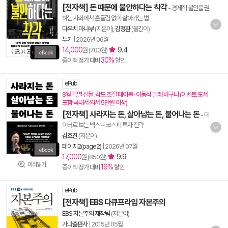
[전자책] 돈 때문에 불안하다는 착각
- 경제적 불안을 권
하는 사회에서 흔들림 없이 살아가는 법
다우치 마나부
(지은이),
김정환
(옮긴이)
부키
|
2026년 06월
14,000
9.4
원 (700원)
30%
종이책 정가 대비
할인
ePub
8월 특별 선물. 각도 조절 테이블 · 이동식 빨래 바구니 (이벤트 도서
포함 국내서·외서 5만원 이상)
[전자책] 사라지는 돈, 살아남는 돈, 불어나는 돈
- 데
이터로 보는 넥스트 코스피 투자 전략
김효진
(지은이)
페이지2(page2)
|
2026년 07월
17,000
9.9
원 (850원)
미리읽기
19%
종이책 정가 대비
할인
ePub
[전자책] EBS 다큐프라임 자본주의
EBS 자본주의 제작팀
(지은이)
가나출판사
|
2015년 05월