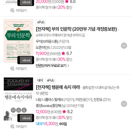
20,000
8.6
원 (1,000원)
20%
종이책 정가 대비
할인
미리읽기
ePub
[전자책] 부의 인문학 (20만부 기념 개정증보판)
-
슈퍼리치의 서재에서 찾아낸 부자의 길
우석(브라운스톤)
(지은이)
오픈마인드
|
2022년 03월
11,900
6.7
원 (590원)
30%
종이책 정가 대비
할인
만권당에서 무료로 보기
미리읽기
대여
ePub
[전자책] 행운에 속지 마라
- 불확실한 시대에 살아남는 투
자 생존법
나심 니콜라스 탈레브
(지은이),
이건
(옮긴이),
신진오
(감수)
중앙books(중앙북스)
|
2019년 11월
12,600
8.2
원 (630원)
30%
종이책 정가 대비
할인
6,300
대여가
원,
90일
미리읽기