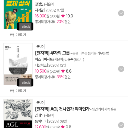
정영진
(지은이)
저녁달
|
2026년 07월
16,000
10.0
원 (800원)
20%
종이책 정가 대비
할인
미리읽기
ePub
[전자책] 부자의 그릇
- 돈을 다루는 능력을 키우는 법
이즈미 마사토
(지은이),
김윤수
(옮긴이)
다산북스
|
2020년 12월
10,500
8.8
원 (520원)
38%
종이책 정가 대비
할인
미리읽기
ePub
[전자책] AGI, 천사인가 악마인가
- 인간의 마지막 질문
김대식
(지은이)
동아시아
|
2025년 08월
12,600
9.8
원 (630원)