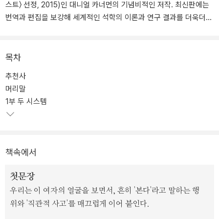
스트〉 선정, 2015)인 대니얼 카너먼의 기념비적인 저작. 최신판에는
번역과 편집을 보강해 세계적인 석학의 이론과 연구 결과를 더욱더
흥미롭고 충실하게 선보인다.
더불어, 카너먼과 그의 이론을 최초로 국내에 소개한 안서원 서울과
목차
학기술대 교수의 추천사를 실어 행동경제학의 탄생을 압축적으로 살
추천사
펴보며 《생각에 관한 생각》이 갖는 의의를 짚었다. 심리학과 경제학
머리말
의 경계를 허문 대니얼 카너먼의 독창적인 사상이 베일을 벗는다.
1부 두 시스템
21세기 들어 분야를 막론한 여러 학문에서는 인간의 한계와 불완전성
에 대한 언급과 주장이 강세를 보였다. 자신의 능력을 과대평가하고
주변 환경과 운을 과소평가하는 인간의 특성을 신랄하게 지적하고,
책속에서
약점을 보완할 수 있는 사고방식과 행동을 소개하는 책들이 소개되고
있다.
첫문장
우리는 이 여자의 얼굴을 보면서, 흔히 '본다'라고 말하는 행
이 책을 읽는 독자들은 소소한 곱셈 문제에서부터 그림 문제, 도형 문
위와 '직관적 사고'를 매끄럽게 이어 붙인다.
제, 그리고 어려운 살인 사건에 관련된 복잡한 문제와 대도시 택시 뺑