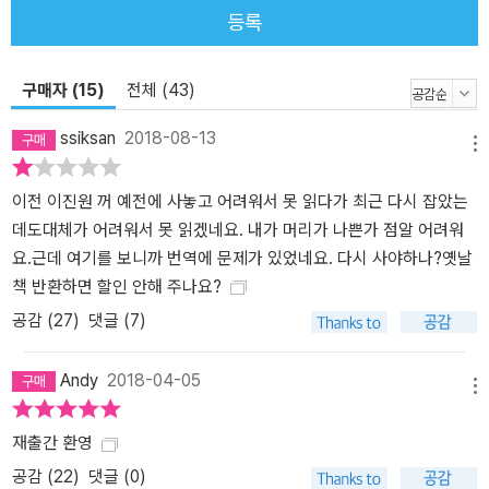
사건에서 우연의 역할을 과소평가한다. 4부에서는 결정의 본질과 관
등록
련해, 그리고 경제주체는 합리적이라는 단정과 관련해, 경제학에서
주장하는 내용을 살펴보고자 한다. 여기서는 아모스와 카너먼이 197
구매자 (15)
전체 (43)
9년에 발표한 선택 모델인 전망 이론의 핵심 개념을 두 시스템 모델
에 기초해 지금의 관점으로 소개한다. 그다음, 합리성 규칙을 벗어난
ssiksan
2018-08-13
인간의 다양한 선택을 다룬다. 여기서는 문제를 하나하나 따로 떼어
메뉴
생각하는 안타까운 성향, 그리고 선택 문제에 나타나는 하찮은 특징
이전 이진원 꺼 예전에 사놓고 어려워서 못 읽다가 최근 다시 잡았는
때문에 결정이 달라지는 틀짜기 효과를 설명한다. 시스템 1의 특징으
데도대체가 어려워서 못 읽겠네요. 내가 머리가 나쁜가 점알 어려워
로 얼마든지 설명이 가능한 이런 현상이 기존 경제학이 두둔하는 합
요.근데 여기를 보니까 번역에 문제가 있었네요. 다시 사야하나?옛날
리성에 정면으로 도전한다. 5부에서는 두 가지 자아, 즉 ‘경험하는 자
책 반환하면 할인 안해 주나요?
아’와 ‘기억하는 자아’의 차이점을 소개한다. 예를 들어, 우리는 ‘경험
자아’를 만족시키기 위해 떠난 여행에서 정작 재미있는 것은 어떤 것
공감 (
27
)
댓글 (7)
도 하지 않고 오직 사진만 열심히 찍어댐으로써 ‘기억 자아’만 만족시
키는 경우가 있다. 우리는 훗날 어떤 일을 되새길지 선택할 때 자연스
Andy
2018-04-05
메뉴
럽게 기억 자아의 지도를 받는다. 이때 자신의 경험 자아를 불필요한
고통에 노출시키기도 한다. 이 두 자아는 우리의 ‘행복’을 측정하는 데
재출간 환영
도 적용된다. 한 몸에 있는 서로 다른 두 자아가 행복을 추구하는 방법
공감 (
22
)
댓글 (0)