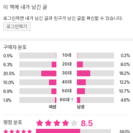
아져 나왔지만 정작 창시자의 책은 없었다. 오랜 기다림 후에 마침내
이 책에 내가 남긴 글
행동경제학의 대부가 베일을 벗었고, 그의 첫 대중교양서가 출간되자
로그인하면 내가 남긴 글과 친구가 남긴 글을 확인할 수 있습니다.
정치?경제?사회?과학계의 모든 언론의 주목과 극찬을 받았다. 그 책
로그인하기
이 바로 《생각에 관한 생각》(김영사 刊)이다. 이 책에서 카너먼은 인
간의 모든 행동과 생활, 즉 인생의 근원인 생각을 크게 2가지로 구분
해 설명한다. 직관을 뜻하는 ‘빠르게 생각하기(fast thinking)'와 이성
구매자 분포
을 뜻하는 ’느리게 생각하기(slow thinking)'가 바로 그것이다. 달려
10대
0.2%
0.5%
드는 자동차를 피하는 동물적 감각의 순발력, 2+2의 정답, 프랑스의
20대
8.0%
6.3%
수도를 떠올리는 것처럼 완전히 자동적인 개념과 기억의 정신활동이
30대
18.2%
20.5%
‘빠르게 생각하기’이다. 반면 전문가의 해결책이나 354?687의 정답
40대
12.2%
처럼 머릿속에 즉시 떠오르지 않는 문제의 답을 심사숙고하여 노력하
10.0%
는 사고방식이 ‘느리게 생각하기’이다. 이와 같은 빠르게 생각하기와
50대
10.7%
6.9%
느리게 생각하기의 차이는 지난 25년 동안 수많은 심리학자들의 단
60대
4.6%
1.9%
골 연구 주제였다. 대니얼 카너먼은 ‘시스템 1’과 ‘시스템 2’라는, 빠른
여성
남성
생각과 느린 생각을 유발하는 두 주체의 은유를 들어 흥미로운 인간
의 정신생활을 적나라하게 설명한다. 직관적인 시스템 1은 경험이 제
8.5
평점 분포
공하는 것보다 더 큰 영향력을 발휘하며, 우리가 내리는 수많은 선택
59.0%