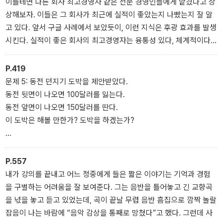
이를테면 다른 회사 최고경영자 같은 전문 경영인들에게 맡겼다고 상
이 얼마면 사겠는지 생각할 때도 질문에서 제시한 가격에 영향을 받
상해보자. 이들은 그 회사가 최근에 실적이 좋았는지 나빴는지 잘 알
는다. 같은 집이라도 표시 가격이 낮을 때보다 높을 때 더 가치 있어
고 있다. 앞서 구글 사례에서 보았듯이, 이런 지식은 후광 효과를 발생
보인다. 그런 숫자에 영향을 받지 않기로 결심해도 소용없다. 기준점
시킨다. 실적이 좋은 회사의 최고경영자는 융통성 있다, 체계적이다,
효과 사례는 끝이 없다. 숫자를 예측하는 질문을 받고 답을 생각할 때
결단력 있다는 말을 듣기 쉽다. 그런데 1년이 지나 그 회사 상황이 나
면 여지없이 이 현상이 나타난다.
빠졌다고 해보자. 똑같은 최고경영자가 이제는 갈팡질팡한다, 고지식
P.419
_11장 기준점 효과
하다, 권위적이다, 같은 말로 묘사된다. 두 평가 모두 그 순간에는 타
문제 5: 동전 던지기 도박을 제안받았다.
당하게 들린다. 성공한 지도자를 고지식하다거나 갈팡질팡한다고 말
동전 뒷면이 나오면 100달러를 잃는다.
하거나, 애를 먹고 있는 지도자를 융통성 있다거나 체계적이라고 말
동전 앞면이 나오면 150달러를 딴다.
한다면 터무니없지 않은가.
이 도박은 해볼 만한가? 도박을 하겠는가?
후광 효과는 위력이 대단해서, 우리가 같은 사람이나 같은 행동을 두
고도 상황이 좋을 때는 체계적이라고 보고, 상황이 나쁠 때는 고지식
여기서 선택을 하려면, 150달러를 땄을 때의 심리적 이익과 100달러
하다고 본다는 사실을 스스로 받아들이기가 쉽지 않다. 후광 효과 탓
를 잃었을 때의 심리적 비용을 비교해야 한다. 어떤 느낌이 드는가?
P.557
에 우리는 인과관계를 거꾸로 해석해, 사실은 회사가 망한 탓에 최고
딸 수 있는 금액이 잃을 수 있는 금액보다 크니 도박의 기댓값은 누가
내가 강의를 끝내고 어느 청중에게 들은 짧은 이야기는 기억과 경험
경영자가 고지식하게 보일 때도 최고경영자가 고지식한 탓에 회사가
봐도 플러스이지만, 사람은 거의 다 이 도박을 하지 않는다. 이 도박을
을 구별하는 어려움을 잘 보여준다. 그는 음반을 틀어놓고 긴 교향곡
망했다고 믿기 쉽다. 이해 착각은 그런 식으로 일어난다.
거부하는 것은 시스템 2의 작용이지만, 비판적 감정은 시스템 1에서
을 넋을 놓고 듣고 있었는데, 곡이 끝날 무렵 음반 흠집으로 깜짝 놀랄
_19장 이해 착각
나온다. 대부분의 사람은 150달러를 따는 희망보다 100달러를 잃는
잡음이 나는 바람에 “음악 감상을 통째로 망쳤다”고 했다. 그런데 사