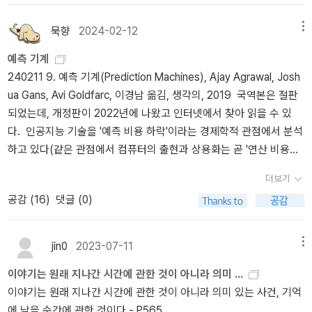
니얼 카너만 김영사 75.내 안에서 나를 만드는 것들 아담 스미스 세계
세이어, <기분의 문제>, 청림출판 14. 장 피아제, <지능의 심리학>,
저작들이 고루 소개되어 읽는 즐거움은 배가 된다. 경제학의 프레임
사 76.빈 서판(인간은 본성을 타고나는가) 스티븐 핑커 사이언스북스
양서원 15. 스티븐 핑커, <빈 서판>, 사이언스북스 16. 올리버 색스,
묵향
2024-02-12
메뉴
을 뒤엎은 심리학자의 실험과 설명이 언제나 그 자리에서 벗어나지
77.무엇이 탁월한 삶인가 리처드 테일러 마디 78.철학이 필요한 시간
<아내를 모자로 착각한 남자>, 알마 17. 빌라야누르 라마찬드란, <라
못하는 생각의 방향과 깊이를 바로잡아준다.
예측 기계
강신주 사계절 79.니코마코스 윤리학 아리스토텔레스 숲 80.죽음이
마찬드란 박사의 두뇌 실험실>, 바다출판사 18. 빅터 프랭클, <죽음
240211 9. 예측 기계(Prediction Machines), Ajay Agrawal, Josh
란 무엇인가 셀리 케이건 엘도라도 81.순수이성비판.1-2. 임마누엘
의 수용소에서>, 청아출판사 19. 도널드 A. 노먼, <디자인과 인간심
ua Gans, Avi Goldfarc, 이경남 옮김, 생각의, 2019 국역본은 절판
칸드 아카넷 82.꿈의 해석 프로이트 돋을새김 83.강신주의 감정수업
리>, 학지사 20. 자크 라캉, <욕망이론>, 문예출판사 21. 크리스토퍼
되었는데, 개정판이 2022년에 나왔고 인터넷에서 찾아 읽을 수 있
(스피노자와 함께 배우는 인간의 48가지 얼굴) 강신주 민음사
차브리스, <보이지 않는 고릴라>, 김영사 22. 칼 매닝거, <인간의 마
다. 인공지능 기술을 '예측 비용 하락'이라는 경제학적 관점에서 분석
▣ 과 학 84.과학혁명의 구조 [4판]
음, 무엇이 문제인가> 선영사 23. 토머스 A. 해리스, <마음의 해부학
하고 있다(같은 관점에서 컴퓨터의 출현과 상용화는 곧 '연산 비용의
토머스 S. 쿤 까치 85.이기적 유전자 [개정판] 리처드 도킨스 을유문
>, 21세기북스 24. 구스타프 르봉, <군중심리>, 간디서원 25. 프로이
하락'이었고, 구글은 '검색 비용 하락'의 일등 공신이다). 2장에 '쇼핑
화사 86.부분과 전체 [개정신판] 하이젠베르크 지식산업사 87.인간
트, <정신분석학 입문>, 범우사 25. 조 내버로 & 마빈 칼린스, <FBI
더보기
후 배송'에서 '배송 후 쇼핑(또는 반품)'으로의 전환을 설명한 대목이
등정의 발자취 88.(짧고 쉽게 쓴) 시간의 역사 스티븐 호킹 까치 89.
행동심리학>, 리더스북 26. 말콤 글래드웰, <블링크>, 김영사 27. 하
공감 (
16
)
댓글 (0)
인상 깊어 큰 기대를 가졌는데, 생각해보니 물리적 상점들이야말로
종의 기원 : 생물의 진화론을 확립시킨 획기적인 고전 다윈 홍신문화
워드 가드너, <다중지능>, 28. 에드워드 드 보노, <수평적 사고> 29.
늘 고객의 집단적 수요를 예측하고는 있다(아마존은 2013년에 예측
사 90.전쟁이 발명한 과학기술의 역사 도현신 시대의창 91.카오스 :
배리 슈워츠, <선택의 심리학>, 웅진지식하우스 30. 미하이 칙센트미
배송anticipatory shipping에 관한 특허를 받았다 https://patents.g
새로운 과학의 출현 [20주년 기념판] 제임스 글릭 92.뇌 : 생각의 출
하이, <창의성의 즐거움>, 북로드 31. 로버트 치알디니, <설득의 심리
jin0
2023-07-11
메뉴
oogle.com/patent/US8615473B2 ). 아무튼 (아주 살짝 용두사미
현 박문호 휴머니스트 93.눈먼 시계공 리처드 도킨스 사이언스북스
학>, 21세기북스 32. 아르투어 슈니츨러, <사랑의 묘약>, 문예출판
이야기는 원래 지나간 시간에 관한 것이 아니라 의미 ...
가 된 감이 없지는 않지만) 흥미로운 통찰이 많다. 예측은 지금 가진
94.코스모스 [보급판] 칼 세이건 사이언스북스 95.이중나선 제임스
사 33. 슈테판 츠바이크, <초조한 마음>, 문학과지성사
이야기는 원래 지나간 시간에 관한 것이 아니라 의미 있는 사건, 기억
정보(데이터)를 활용하여 가지고 있지 않은 정보(빠진 정보)를 채우
왓슨 궁리 96.우주의 통찰 앨런 구스 와이즈베리 97.객관성의 칼날
에 남을 순간에 관한 것이다.- P565