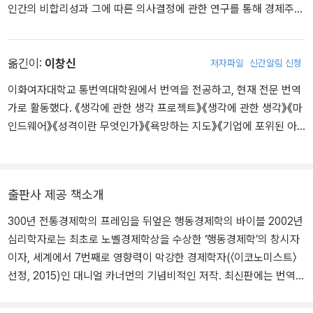
인간의 비합리성과 그에 따른 의사결정에 관한 연구를 통해 경제주체
의 이면을 발견한 독보적 지성인. 현재 프린스턴대학 심리학 및 공공
행정 명예교수. 예루살렘 히브리대학에서 심리학을 전공한 뒤 캘리포
니아대학 버클리 캠퍼스에서 심리학 박사학위를 받았다. 미시건대학
옮긴이:
이창신
저자파일
신간알림 신청
과 케임브리지대학 응용심리연구소 과학자, 인지연구센터 연구원으
이화여자대학교 통번역대학원에서 번역을 전공하고, 현재 전문 번역
로 활동했으며, 하버드대학에서 심리학을 강의했다. 비즈니스와 사회
가로 활동했다. 《생각에 관한 생각 프로젝트》《생각에 관한 생각》《마
공헌 분야 컨설팅 회사인 ‘더 그레이티스트 굿The Greatest Goo
인드웨어》《성격이란 무엇인가》《욕망하는 지도》《기업에 포위된 아
d’의 설립자이기도 하다. ‘불확실한 상황에서 행하는 인간의 판단과
이들》《숨겨진 인격》《하버드 교양 강의》《기후대전》《정의란 무엇인
선택’을 설명한 혁신적 연구 성과인 ‘전망 이론prospect theory’으로
가》《신의 언어》《창조자들》 등 다양한 책을 우리말로 옮겼다.
2002년 노벨경제학상을 수상했다. 심리학자인 그가 노벨경제학상을
수상할 수 있었던 것은 심리학과 경제학을 완벽히 융합했기 때문이
출판사 제공 책소개
다. 카너먼과 동료 트버스키가 전망 이론을 발표한 1979년은 ‘행동경
300년 전통경제학의 프레임을 뒤엎은 행동경제학의 바이블 2002년
제학의 원년’으로 불린다. 2007년 평생을 심리학에 바쳐 이룩한 탁월
심리학자로는 최초로 노벨경제학상을 수상한 ‘행동경제학’의 창시자
한 기여를 인정받아 미국심리학협회가 수여하는 공로상을 받았다. 2
이자, 세계에서 7번째로 영향력이 막강한 경제학자(〈이코노미스트〉
011년 〈포린 폴리시〉 선정 ‘세계 일류 사상가’, 〈블룸버그〉 선정 ‘세계
선정, 2015)인 대니얼 카너먼의 기념비적인 저작. 최신판에는 번역과
금융 분야에서 가장 영향력 있는 50인’에 이름을 올렸다. 2013년에
편집을 보강해 세계적인 석학의 이론과 연구 결과를 더욱더 흥미롭고
는 오바마 대통령에게서 대통령 자유훈장을 받았다. 그밖에도 미국심
충실하게 선보인다. 더불어, 카너먼과 그의 이론을 최초로 국내에 소