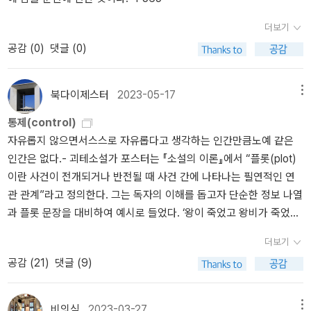
는 과정이다. 예측 비용이 떨어진다는 것은 더 많은 예측이 일어난다
찰스 길리스피 이필렬 98.엔트로피 제레미 리프킨 세종연구원 공사
는 것이다. 원래 예측의 영역이 아니었던 곳에서도 예측이 활용된다.
추천 목록중 철학과 과학편중 그나마 철학편은 논어나 장자,꿈의 해
더보기
Kathryn Howe는 어떤 문제를 예측 문제로 재구성하는 능력을 'AI In
석처럼 일부 읽어본 책이나 목민심서나 순수이성비판같은 귀동냥으
공감 (
0
)
댓글 (0)
sight'라고 불렀다(29, 61, 228쪽). 의사 결정의 질도 꾸준히 향상된
로 들은 책 제목이라도 있으나 과학편중엥서 읽은 책은 코스모스가
다. 예측 비용이 떨어져 기계 예측이 많아질수록 인간이 하는 예측
유일할 정도로 ㅎㅎ 과학 분야에서 매우 무지하단 생각이 듭니다.그
(대체재)의 가치는 떨어지지만, 판단(judgment), 데이터(data), 행
나저나 공사에서 이 책들이 모두 추천도서라니 공사생들이 모두 다
북다이제스터
2023-05-17
메뉴
동(action) 등 의사 결정의 다른 요소들은 여전히 인간의 영역으로 남
읽지 않겠지만 그래도 역시나 우리 군의 엘리트답게 여러 방면의 책
통제(control)
아 있고, 이들 보완재(complements)에 대한 수요는 증가한다고도
들을 다양하게 읽게 하는군요.<계속>
자유롭지 않으면서스스로 자유롭다고 생각하는 인간만큼노예 같은
한다(109, 225, 226쪽). (기계)예측에 대한 수요가 늘어날 때 함께
인간은 없다.- 괴테소설가 포스터는 『소설의 이론』에서 “플롯(plot)
수요가 늘어난다는 견지에서 보완재이다(31쪽). '트레이드오프'도 중
이란 사건이 전개되거나 반전될 때 사건 간에 나타나는 필연적인 연
요하다.데이터가 많다는 것은 프라이버시가 줄어든다는 뜻이다. 속도
관 관계”라고 정의한다. 그는 독자의 이해를 돕고자 단순한 정보 나열
가 빠르다는 것은 정확도가 떨어진다는 뜻이다. 자동화된다는 것은
과 플롯 문장을 대비하여 예시로 들었다. ‘왕이 죽었고 왕비가 죽었
통제가 줄어든다는 뜻이다. - 17쪽 사회적 차원에서는 '생산성 대 분
다.’ 이 문장에는 단지 정보가 나열되어 있을 뿐이다. 다음 문장과 비
배', '혁신 대 경쟁', '성능 대 프라이버시'의 트레이드오프가 있다(19
더보기
교해 보자. ‘왕이 죽었다. 그러자 왕비가 슬픔에 빠져 죽었다.’ 두 번째
장). 그나저나... '방증'이라고 써야 할 곳에 '반증'이라고 잘못 쓰시는
공감 (
21
)
댓글 (9)
문장에는 플롯이 반영되었다. 플롯 문장에는 사건들의 필연적 연관
분이 너무 많다. 학문하신다는 분들이 이것을 잘못 쓰면 정확한 뜻을
관계인 ‘그러자’ ‘슬픔에 빠져’가 추가되어 내용 범위가 좁혀졌다. 곧,
모른 채 멋을 내려고 다른 사람의 표현을 흉내내는 것처럼 느껴져서
왕비가 죽은 이유가 설명되어 첫 번째 문장에 비해 다른 가능성이 배
좀 깬다.91쪽'예측에는 항상 신뢰 구간이 따라붙는데 이는 예측이 부
비의식
2023-03-27
메뉴