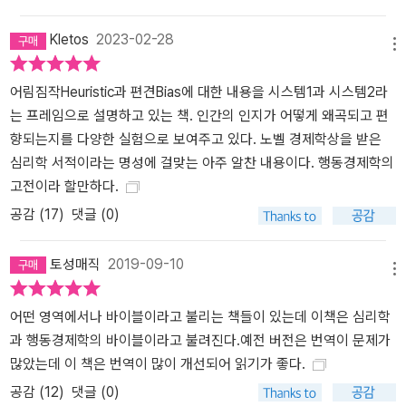
은 개인뿐 아니라 대중의 행복을 정책 목표로 삼는 사회에게 심오한
질문을 제기한다. 새로운 인간학의 지평을 연 현대의 고전, 행동경제
Kletos
2023-02-28
학과 인지심리학의 바이블! 21세기 들어 분야를 막론한 여러 학문에
메뉴
서는 인간의 한계와 불완전성에 대한 언급과 주장이 강세를 보였다.
어림짐작Heuristic과 편견Bias에 대한 내용을 시스템1과 시스템2라
자신의 능력을 과대평가하고 주변 환경과 운을 과소평가하는 인간의
는 프레임으로 설명하고 있는 책. 인간의 인지가 어떻게 왜곡되고 편
특성을 신랄하게 지적하고, 약점을 보완할 수 있는 사고방식과 행동
향되는지를 다양한 실험으로 보여주고 있다. 노벨 경제학상을 받은
을 소개하는 책들이 소개되고 있다. 그리고 이 모든 주장과 저서의 기
심리학 서적이라는 명성에 걸맞는 아주 알찬 내용이다. 행동경제학의
본 원칙은 바로 이 책에서 설명하는 카너먼의 풍부한 연구 결과들에
고전이라 할만하다.
기초하고 있다. “애덤 스미스가 고전경제학의 아버지라면, 대니얼 카
너먼은 현대경제학의 대부이다!”라는 언론의 극찬을 받은 독보적 지
공감 (
17
)
댓글 (0)
성인, 현존하는 거장의 역작이지만 그를 접하는 데 있어 너무 겁만 먹
지는 말자. 쉽지는 않을지 몰라도 접근이 불가할 정도로 어렵고 복잡
토성매직
2019-09-10
메뉴
하기만 한 책은 아니다. 이 책을 읽는 독자들은 소소한 곱셈 문제에서
부터 그림 문제, 도형 문제, 그리고 어려운 살인 사건에 관련된 복잡한
어떤 영역에서나 바이블이라고 불리는 책들이 있는데 이책은 심리학
문제와 대도시 택시 뺑소니 사건 등 수많은 퀴즈를 맞닥뜨리게 될 것
과 행동경제학의 바이블이라고 불려진다.예전 버전은 번역이 문제가
이다. 가능하면 하나씩 시간을 들여 풀어보고 생각해보라. 재미있고
많았는데 이 책은 번역이 많이 개선되어 읽기가 좋다.
흥미로운 이 퀴즈들은 모두 위대한 사회과학 이론의 토대가 되는 연
공감 (
12
)
댓글 (0)
구의 시발점이다. 석학의 연구 결과에 도전한다는 부담감은 내려놓고