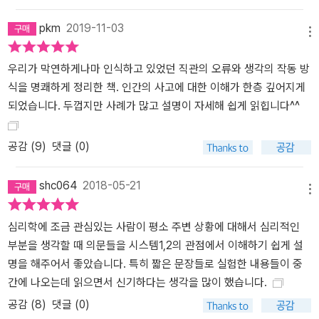
찬찬히 읽어보라. 생경했던 ‘시스템 1’과 ‘시스템 2’라는 용어와 개념
pkm
2019-11-03
이 친숙하게 다가올 것이고, 한 몸에서 따로 놀던 두 개의 자아 중 자
메뉴
신이 어느 쪽을 편애했는지 깨닫게 될 것이다. 그리하여 개선하고자
우리가 막연하게나마 인식하고 있었던 직관의 오류와 생각의 작동 방
하는 열망을 갖게 되고, 더욱 더 바람직한 자아 형성에 힘쓰게 될 것이
식을 명쾌하게 정리한 책. 인간의 사고에 대한 이해가 한층 깊어지게
다. 《생각에 관한 생각》은 결국 인간 행복을 증진시키기 위한 생각이
되었습니다. 두껍지만 사례가 많고 설명이 자세해 쉽게 읽힙니다^^
며, 우리의 인생을 더욱 풍요롭게 하기 위한 생각이다.
공감 (
9
)
댓글 (0)
shc064
2018-05-21
메뉴
심리학에 조금 관심있는 사람이 평소 주변 상황에 대해서 심리적인
부분을 생각할 때 의문들을 시스템1,2의 관점에서 이해하기 쉽게 설
명을 해주어서 좋았습니다. 특히 짧은 문장들로 실험한 내용들이 중
간에 나오는데 읽으면서 신기하다는 생각을 많이 했습니다.
공감 (
8
)
댓글 (0)