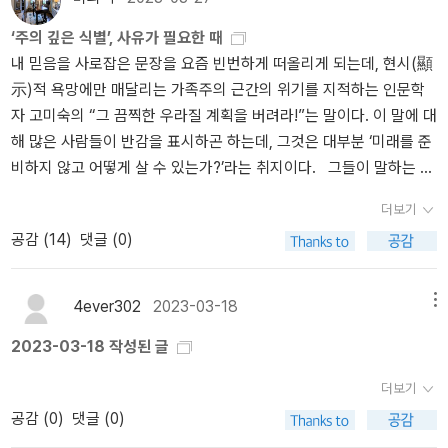
제되었다. 여기서 문제는 우리가 정보만 나열된 문장을 접했을지라
정확하다는 반증이다.' 표준국어대사전 정의를 보자. 방증(傍證): 사
‘주의 깊은 식별’, 사유가 필요한 때
도, 다른 가능성이 배제된 두 번째 문장으로 파악하고 기억하는 경우
실을 직접 증명할 수 있는 증거가 되지는 않지만, 주변의 상황을 밝힘
내 믿음을 사로잡은 문장을 요즘 빈번하게 떠올리게 되는데, 현시(顯
가 많다는 사실이다. 단순한 두 가지 정보가 어떤 의미를 가진 한 가지
으로써 간접적으로 증명에 도움을 줌. 또는 그 증거. 반증(反證): 1.
示)적 욕망에만 매달리는 가족주의 근간의 위기를 지적하는 인문학
정보로 통합되면, 플롯은 기억하기도 쉽고 남에게 전달하기도 쉽기
명사 어떤 사실이나 주장이 옳지 아니함을 그에 반대되는 근거를 들
자 고미숙의 “그 끔찍한 우라질 계획을 버려라!”는 말이다. 이 말에 대
때문이다. 우리는 머릿속에 생생하게 그려질수록 더 개연성이 있는
어 증명함. 또는 그런 증거. 2. 명사 어떤 사실과 모순되는 것 같지만,
해 많은 사람들이 반감을 표시하곤 하는데, 그것은 대부분 ‘미래를 준
것으로 여긴다. 우리 상상 속에서 우연이라고 하면 무질서한 영상이
거꾸로 그 사실을 증명하는 것. '신뢰 구간의 존재'가 '예측이 정확하
비하지 않고 어떻게 살 수 있는가?’라는 취지이다. 그들이 말하는 미
떠오르기 때문이다. 게다가 플롯을 들은 사람은 다른 가능성, 예컨대
다'에 대한 반대 증거라고 볼 수는 없을 것이다. 원문에는 다음과 같
래란, 즉 계획이란 30,40평형 아파트를 사고, 수입차를 타야하며, 소
‘왕비는 정말 왕이 죽은 사실을 슬퍼했을까?’라는 의심조차 안 하고,
이 쓰여 있다. '예측에 따라붙는 신뢰 구간은 예측이 엄밀하지 않음을
더보기
위 일류대학이란 곳을 나와야하고....사 - 한글의 이 ‘사’자는 醫師, 判
그것이 진실이라고 믿는 경향이 있다. 플롯은 마치 진실인 양 우리 마
보여준다' 정도면 어땠을까.The prediction comes with a confide
공감 (
14
)
댓글 (0)
事, 辯護士와 같이 한자로는 모두 다르다 - 자를 붙인 전문직업 등등
음과 신념에 계속 영향을 미친다. 플롯으로 정보가 전달되면 다른 시
nce range that reveals its imprecision. 벌써 절판되기에는 아까
의 현시적, 물질적 욕망의 추구에 집중되어있다. 그런데 이러한 것들
선으로 바라보거나, 또 다른 중요성을 보지 못하게 된다. 이처럼 사건
운 책이다. 개정판에 대한 번역서가 다시 나오면 좋겠다. 아래는 참
의 일부라도 충족되지 못하면 박탈감에 허우적대고, 이름뿐인 스위트
들의 필연적 연관 관계로 내용의 범위를 좁히는 우리 습성을 검증하
고 단행본 목록이다. Tim Harford의 책들은 진지하게 관심 갖지 않
4ever302
2023-03-18
메뉴
홈은 이내 박살나고 만다. 이러한 양상을 바라보면서 바로 이것, 계획
기 위해 심리학자 대니얼 카너먼은 이를 ‘린다 문제’라고 이름붙이고
았는데, 'Undercover Economist Strikes Back'(『당신이 경제학자
2023-03-18 작성된 글
이란 것이 지금 한국 사회에서 벌어지는 정치적 극단의 양극화와 무
다음과 같이 실험했다. 먼저 린다라는 사람의 특징을 실험 참가자들
라면』)이 인용되어 있기에 찾아보았다. 번역 제목 덕에 꽤 팔렸을 것
관하지 않다는 생각으로 이어지곤 했다. 이 생각이란 개개의 사람들
에게 다음과 같이 설명해 주었다. ‘린다는 31세의 독신 여성이며, 머
으로 보이는 『경제학 콘서트 1, 2』(원제는 각각 'Undercover Econo
더보기
이 어떻게 말하고 행동하는 가에 대한 것이다. 철학자 ‘앙리 베르그손
리가 매우 좋고 본인 생각을 뚜렷하게 이야기하는 성격이다. 그녀는
mist', 'The Logic of Life'이다)가 2023년에 새로 나온 줄은 몰랐다.
공감 (
0
)
댓글 (0)
(Henri Bergson)’은 『물질과 기억』 2장에서 인간의 기억을 습관기억
철학을 전공했으며, 사회정의와 인종차별에 깊이 관여했고, 반핵 시
재미를 좀 보셨는지 'Dear Undercover Economist: Priceless Advi