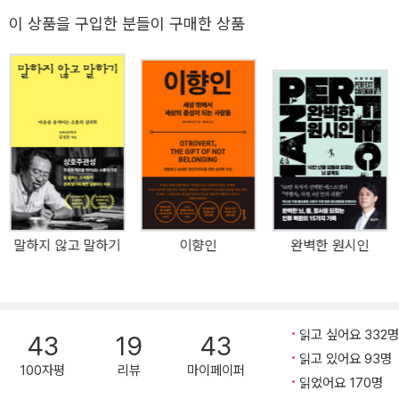
리과학협회의 탁월한 과학적 기여상(1982), 실험심리학자학회의 워
개한 안서원 서울과학기술대 교수의 추천사를 실어 행동경제학의 탄
이 상품을 구입한 분들이 구매한 상품
런 상(1995), 일반심리학에 대한 기여가 인정되어 힐가드 상(1995)
생을 압축적으로 살펴보며 《생각에 관한 생각》이 갖는 의의를 짚었
을 수상했다. 주요 저서로 행동경제학의 바이블로 자리매김한 베스트
다. 심리학과 경제학의 경계를 허문 대니얼 카너먼의 독창적인 사상
셀러 《생각에 관한 생각》이 있으며, 다수의 논문을 통해 인간과 사회
이 베일을 벗는다. “이 책은 애덤 스미스의 《국부론》, 프로이트의 《꿈
이해의 새로운 길을 열었다.
의 해석》과 동급의 고전이다!”_나심 탈레브 행동경제학은 새로운 개
념의 경제학이지만, 그 근원에는 심리학이 자리 잡고 있다. 인간을 경
제 및 사회활동의 주체로 정의한 행동경제학에서 가장 중요한 것은
개인으로서의 인간, 그 인간의 행동, 그리고 그 행동을 조종하고 이끄
는 ‘생각’이다. 카너먼은 아모스 트버스키와 함께 1969년부터 지속적
인 협업과 연구를 진행했다. 둘의 논문과 연구는 발표되는 건마다 학
말하지 않고 말하기
이향인
완벽한 원시인
계에 파란과 신선한 충격을 던져주었다. ‘인간의 사고는 시스템적 오
류에 취약하다’는 논문을 발표해 사회과학 분야에 엄청난 영향을 끼
쳤던 두 학자는 마침내 1979년, 〈전망 이론: 위험 부담이 따르는 상황
에서의 결정 분석〉이라는 논문을 통해 행동경제학의 기초가 되는 선
읽고 싶어요 332명
43
19
43
택 이론을 발표했다. ‘판단과 의사결정’에 관한 이 이론으로 인해 행동
읽고 있어요 93명
경제학이 태동했고, 카너먼은 2002년 노벨경제학상을 받았다. 그리
100자평
리뷰
마이페이퍼
읽었어요 170명
고 수많은 행동경제학 도서들이 마치 유행처럼 서점가에 우후죽순 쏟