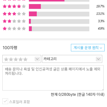
과 판단을 은밀하게 조종한다. 이 책은 대부분 시스템 1의 작동 방식,
19.7%
그리고 시스템 1과 시스템 2 사이의 상호 영향을 마치 두 명의 등장인
13.1%
물이 나오는 한 편의 사이코드라마처럼 흥미롭게 다루고 있다. 300
년 전통경제학의 프레임을 뒤엎은 행동경제학의 창시자, 대니얼 카너
3.3%
먼의 첫 대중교양서! 언뜻 보면 어려워 보이는 이 책은 총 5부로 구성
4.9%
되어 있다. 1부는 판단과 선택에 두 시스템이 미치는 영향의 기본 원
리를 제시한다. 시스템 1의 자동적 활동과 시스템 2의 통제적 활동의
차이를 설명하고 시스템 1의 핵심인 ‘연상 기억’이 우리에게 일어나는
100자평
게시물 운영 원칙
일을 계속 일관성 있게 설명하는 이유를 보여준다. 2부에서는 판단
어림짐작을 다룬 최신 연구 결과를 소개한다. ‘통계적으로 생각하기
카테고리
가 왜 그토록 어려운가?’라는 의문을 탐색한다. 우리는 연상 능력도
좋고, 비유적으로 생각도 잘하고, 인과관계를 생각할 줄도 알지만, 통
계적 사고는 많은 것을 한꺼번에 생각해야 하며 시스템 1과는 거리가
먼 사고방식이다. 3부의 주제는 통계적 사고의 어려움이다. 여기서는
정신의 당혹스러운 한계를 다룬다. 우리는 믿음을 과신하고, 우리가
현재
0
/280byte (한글 140자 이내)
얼마나 무지한지, 우리가 사는 세상이 얼마나 불확실한지 인정하지
스포일러 포함
않는다. 그러면서 세상을 이해하는 우리 능력을 과대평가하고, 어떤