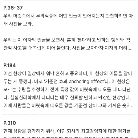
소니 사건 등 수많은 퀴즈를 맞닥뜨리게 될 것이다. 가능하면 하나씩
P.36~37
시간을 들여 풀어보고 생각해보라. 재미있고 흥미로운 이 퀴즈들은
우리 머릿속에서 무의식중에 어떤 일들이 벌어지는지 관찰하려면 아
모두 위대한 사회과학 이론의 토대가 되는 연구의 시발점이다.
래 사진을 보라.
우리는 이 여자의 얼굴을 보면서, 흔히 ‘본다’라고 말하는 행위와 ‘직
관적 사고’를 매끄럽게 이어 붙인다. 사진을 보자마자 여자의 머리가
검다고 알아보듯이, 여자가 화났다는 사실도 순식간에 알아챈다. 게
다가 지금 본 것을 미래까지 확장해, 여자는 이제 곧 거친 말을 아마도
P.184
크고 불쾌한 음성으로 쏟아놓을 것이라고 감지한다. 힘들이지 않고
이런 현상이 일상에서 워낙 흔하고 중요하니, 이 현상의 이름을 알아
저절로 여자의 다음 행동을 예감한 것이다. 여자의 기분을 가늠하거
두는 게 좋겠다. 바로 ‘기준점 효과 anchoring effect’다. 이 현상은
나 다음 행동을 예상하려는 의도는 없었으며, 사진을 보면서 내가 그
모르는 수량을 추정하기 전에 특정 값이 머릿속에 떠오를 때 나타난
런 가늠이나 예상을 한다는 느낌도 없었다. 어쩌다 보니 그리되었을
다. 실험심리학에서 나타나는 매우 신뢰할 만하고 막강한 현상인데,
뿐이다. 빠르게 생각하기의 한 가지 사례다.
이때 사람들은 머릿속에 떠오른 값을 기준점 삼아 그와 가까운 숫자
_1장 등장인물
를 추정치로 내놓는다. 마치 배가 닻을 내리고 그곳에 정박하는 것과
비슷해, 영어로는 ‘정박한다’는 의미의 ‘anchoring’이라 부른다. 간디
P.310
가 114세가 넘어 사망했느냐는 질문을 받으면, 35세가 넘어 사망했
현재 상황을 평가하기 위해, 어떤 회사의 최고경영자에 대한 평가를
느냐는 질문을 받을 때보다 사망 나이를 훨씬 높게 예측한다. 어떤 집