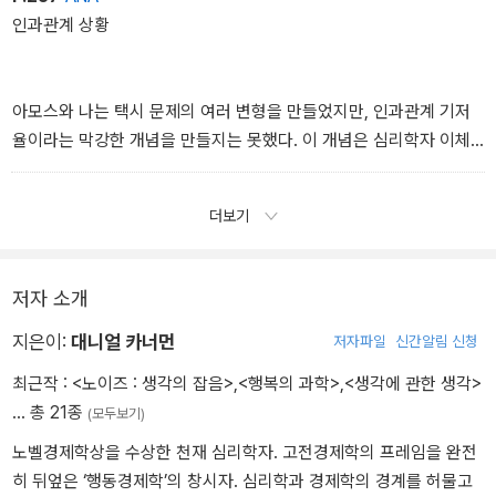
인과관계 상황
아모스와 나는 택시 문제의 여러 변형을 만들었지만, 인과관계 기저
율이라는 막강한 개념을 만들지는 못했다. 이 개념은 심리학자 이체
크 아이젠 Icek Ajizen에게서 빌려왔다. 아이젠은 실험 참가자들에
게, 예일대학에서 시험을 치른 일부 학생들을 묘사한 짧은 글을 보여
더보기
주었다. 그리고 각 학생이 시험을 통과했을 확률을 추정해보라고 했
다. (후략).
저자 소개
지은이:
대니얼 카너먼
저자파일
신간알림 신청
최근작 :
<노이즈 : 생각의 잡음>
,
<행복의 과학>
,
<생각에 관한 생각>
… 총 21종
(모두보기)
노벨경제학상을 수상한 천재 심리학자. 고전경제학의 프레임을 완전
히 뒤엎은 ‘행동경제학’의 창시자. 심리학과 경제학의 경계를 허물고