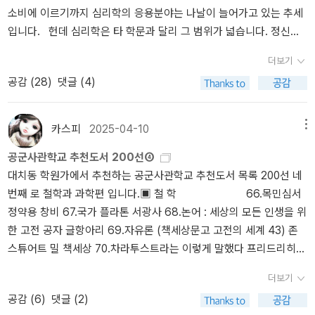
어림짐작과 편향Heuristics and Bias」에서 기나긴 인간의 착각에 마
소비에 이르기까지 심리학의 응용분야는 나날이 늘어가고 있는 추세
스럼없이 사랑을 꽃피울 적에 문득 웃으면서 노랫가락으로 일으키는
학 이론보다 일상적인 예시를 통해 기억과 망각의 원리를 알고 싶은
침표를 찍었다. 「선택, 가치, 틀짜기Choices, Values, and Frames」
입니다. 헌데 심리학은 타 학문과 달리 그 범위가 넓습니다. 정신분
‘생각’이야. 숱한 사람은 ‘생각하다’를 모르는 채 ‘꾀하다’를 하지만, 스
분.4.생각에 관한 생각-대니얼 카너먼 지음 (김영사) 노벨 경제학상
와 함께 이 책의 부록으로 실린 두 편의 기념비적 논문은 숱한 논란의
석학을 포함시키느냐의 여부도 하나의 논쟁이 될 정도이죠. 어쨌거나
스로 ‘생각 아닌 꾀’를 부리는지조차 몰라. ‘생각’은 만들어내거나 만지
을 수상한 천재 심리학자 대니얼 카너먼의 명저로 뇌가 에너지를 아
출발이 되었고 경제학뿐만 아니라 인간 존재에 대한 성찰을 촉발했
더보기
심리학 분야는 매력적입니다. 매우 정치한 이론서에서부터 자기계발
지 않아. 모든 사람과 숨결이 하늘과 바다처럼 함께 담는 ‘마음’에서
끼기 위해 복잡하고 구체적인 계산(시스템 2) 대신, 빠르고 대략적인
다. 우리는 ‘이콘Econ : 합리적 이론의 토대에 발을 딛고 사는 허구의
공감 (
28
)
댓글 (4)
서에 이르기까지 광범위하게 걸쳐있습니다. 그래서 어떤 책을 읽느냐
샘솟는 ‘생각’이니, 갑자기 뚝딱거리듯 ‘만들’거나 ‘만지’려고 할 적에
직관(시스템 1)을 사용하는 메커니즘을 완벽하게 증명하고 있어서 앞
존재’일까 아니면 ‘인간Human : 실제 세계에서 행동하는 비이성적 존
가 중요합니다. 피가 되고 살이되는 심리학 명저 33권을 선정해 봤습
는 ‘꾀’나 ‘꿍꿍이’나 ‘꾸미기’란다. ‘꾸미’면 얼핏 “생각처럼 보일” 테
서 설명해 드린 '에너지 절약과 인지적 구두쇠' 개념의 바이블과 같은
재’일까. 대체로 ‘기억하는 자아 : 삶의 점수를 기록하고 선택하는 자
니다. 제가 읽어 보고 좋았던 책입니다. 저도 추천받아 읽었던 책인데
지. “-처럼 보이”면서 속이려고 하는 짓인 ‘꾸미기·꿍꿍이·꾀’야. 너는
책이라고 할 수 있습니다.'인간은 최소한의 인지 에너지만 쓰려는 '인
카스피
2025-04-10
메뉴
아’가 ‘경험하는 자아 : 실제로 살아가는 자아’를 압도한다. 인간의 뇌
나만 알고 있긴 아까워 리스트를 공유합니다. 심리학 명저 33선
“생각처럼 보이게 꾸미기”가 아닌 “생각하는 길”을 가면 돼. 2026.6.
지적 구두쇠'다.'가 이 책의 핵심 키워드라고 할 수 있겠네요.추천 대
에서 벌어지는 숱한 오류가 시스템 1과 시스템 2, 즉 이콘과 휴먼의
공군사관학교 추천도서 200선④
1. 윌리엄 제임스, <심리학의 원리>, 민음사 2. 지그문트 프로이트, <
21.해.ㅍㄹㄴ글 : 숲노래·파란놀(최종규). 낱말책을 쓴다. 《열두 달 소
상: 뇌의 효율성 극대화 성향이 인간의 기억, 판단, 선택에 어떤 영향
충돌과 어색한 화해 때문이라면 인간의 행복과 불행은 대개 기억하는
대치동 학원가에서 추천하는 공군사관학교 추천도서 목록 200선 네
꿈의 해석> 3. 칼 구스타프 융, <무의식의 분석>, 선영사 4. 알프레드
꿉노래》, 《새로 쓰는 말밑 꾸러미 사전》, 《미래세대를 위한 우리말과
을 미치는지 거시적으로 알고 싶은 분.뇌과학에 관심이 있으신 분들
자아와 경험하는 자아의 간극 때문이다. 매 순간 선택의 순간이 온다.
번째 로 철학과 과학편 입니다.▣ 철 학 66.목민심서
아들러, <아들러 심리학 입문>, 스타북스 5. 대니얼 카너먼, <생각에
문해력》, 《들꽃내음 따라 걷다가 작은책집을 보았습니다》, 《우리말
은 한번 읽어 보시길 추천드립니다.by caspi
어림짐작과 편향은 일상이 되어 한 인간의 정체성이 되고 성향과 성
정약용 창비 67.국가 플라톤 서광사 68.논어 : 세상의 모든 인생을 위
관한 생각>, 김영사 6. 에릭 호퍼, <맹신자들>, 궁리 7. B. F. 스키너,
꽃》, 《쉬운 말이 평화》, 《곁말》, 《책숲마실》, 《우리말 수수께끼 동
격을 좌우한다. 이 책은 그 모든 순간, 그 모든 자유 의지를 회의적 시
한 고전 공자 글항아리 69.자유론 (책세상문고 고전의 세계 43) 존
<자유와 존엄을 넘어서>, 부글북스 8. 대니얼 길버트, <행복에 걸려
시》, 《시골에서 살림 짓는 즐거움》, 《이오덕 마음 읽기》을 썼다. blo
선으로 바라본다. 당신의 판단, 당신의 결정, 당신의 선택은 과연 괜찮
스튜어트 밀 책세상 70.차라투스트라는 이렇게 말했다 프리드리히
비틀거리다>, 김영사 9. 에리히 프롬, <인간의 마음>, 홍신문화사 1
g.naver.com/hbooklove
으냐고. 지식 생산자 사이에 유통되는 논문이 아니라 대중적 글쓰기
니체 책세상 71.장자. 1-3 : 철학우화 윤재근 둥지 72.생각의 탄생 로
0. 아빈저 연구소, <상자 밖에 있는 사람>, 위즈덤아카데미 11. 헤르
가 어떠해야 하는지 보여주는 좋은 사례에 해당하는 책이기도 하다.
더보기
버트 루트번스타인 에코의서재 73.강의 : 나의 동양고전 독법 신영복
베르트 마르쿠제, 에리히 프롬 <프로이트 심리학 심리학 비판>, 선영
어쩌면 부록에 해당하는 짧은 논문 두 편의 해설에 해당하는 본문 67
공감 (
6
)
댓글 (2)
돌베개 74.생각에 관한 생각:우리의 행동을 지배하는 생각의 반란!.대
사12. 스탠리 밀그램, <권위에 대한 복종>, 에코리브르 13. 로버트 E.
0쪽은 너무 방대해 보인다. 하지만 충분한 사례와 설명, 관련 논문과