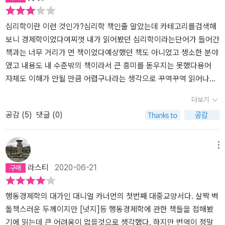
심리학이란 이런 것인가?심리학 책인줄 알았는데 카테고리를검색해
보니 경제학이었다여찌껏 내가 읽어봤던 심리학이라는단어가 들어간
책과는 너무 거리가 먼 책이었다예상했던 책도 아니었고 생소한 분야
였고 내용도 내 수준밖의 책이라서 큰 흥미를 돋우지는 못했다용어
자체도 이해가 안될 만큼 어렵구나라는 생각으로 꾸역꾸역 읽어나갈
뿐이었다이런저런 실험이나 예시중 우리 실생활과 관련이 있는 것들
더보기
은 그나마 와닿았다하지만 대부분이 나와는 관계없는 실험이나상황
공감 (
5
)
댓글 (0)
들이라고 생각되어서 이해도 안되고공감도 안됐다이런 분야를 전공
하거나 관심이 있는 사람들에게는 유용한 책이다나같은 초심자에게
는 내용자체가 버거울거란 생각이 든다좀 더 쉬운 책을 읽은 후 어느
메뉴
정도의 정보나 지식을 갖고 읽었다면 좋았을 것이다읽으면 읽을 수록
라스티
2020-06-21
시스템1과 시스템2의구분이 어려워졌다시스템1이 시스템2가 어떻게
작동하든내 생활에 크나큰 위험을 초래하지 않는이상 그것들이 어떻
게 하든 신경쓰지 않기로 했다요즘 내 생활에 만족감이나 행복감을
행동경제학의 대가인 대니얼 카너먼의 첫번째 대중교양서다. 살짝 벽
느끼지 못해서 인지 ˝체감 행복˝이란 단어가 제일 눈에 띄었다 체감
돌책스러운 두께이지만 [넛지]등 행동경제학에 관한 책들을 접해봤
행복을 높이기 위해 나 자신은 어떤행동을 하고 어떻게 생각을 해야
기에 읽는데 큰 어려움이 없을것으로 생각했다. 하지만 번역이 정말