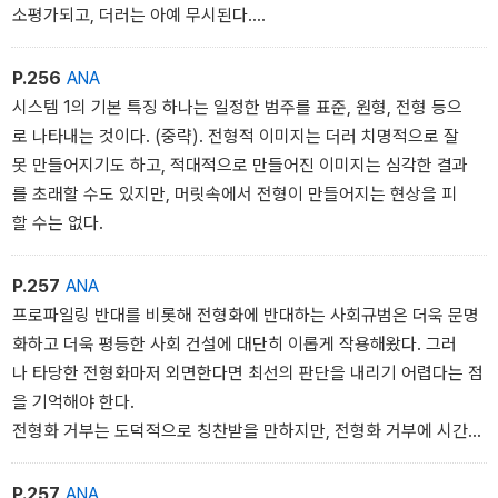
지 않는가. 이들은 기저율은 무시한 채 목격자 증언만 따진다. 그 결
소평가되고, 더러는 아예 무시된다.
과 거의 공통적으로 80퍼센트라고 대답한다.
• 인과관계 기저율은 해당 개별 사례와 관련 있는 정보로 취급되
P.256
ANA
고, 다른개별 사례 정보와도 쉽게 결합한다.
시스템 1의 기본 특징 하나는 일정한 범주를 표준, 원형, 전형 등으
로 나타내는 것이다. (중략). 전형적 이미지는 더러 치명적으로 잘
못 만들어지기도 하고, 적대적으로 만들어진 이미지는 심각한 결과
를 초래할 수도 있지만, 머릿속에서 전형이 만들어지는 현상을 피
할 수는 없다.
P.257
ANA
프로파일링 반대를 비롯해 전형화에 반대하는 사회규범은 더욱 문명
화하고 더욱 평등한 사회 건설에 대단히 이롭게 작용해왔다. 그러
나 타당한 전형화마저 외면한다면 최선의 판단을 내리기 어렵다는 점
을 기억해야 한다.
전형화 거부는 도덕적으로 칭찬받을 만하지만, 전형화 거부에 시간이
나 수고 등의 비용이 들지 않는다는 단순한 생각은 잘못이다.
P.257
ANA