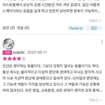
할 지 진지하게 생각해봐야겠다
아스트랄해서 상당히 오랜 시간동안 겨우 겨우 읽었다. 일단 어렵게
느껴지더라도 호흡을 길게 하고 천천히 읽어주면 완독이 가능하지만
중간 중간 연속성이 끊기는 아쉬움이 있었다.일단 초창기에 비해 경
더보기
제학의 한 축을 차지하며 비중있는 학문이 된 행동경제학에 대해 알
공감 (
3
)
댓글 (0)
아보자면,˝인간의 실제 행동을 심리학, 사회학, 생리학적 견지에서 바
라보고 그로 인한 결과를 규명하려는 경제학의 한 분야다.행동경제학
은 주류경제학의 ‘합리적인 인간’을 부정하는 데서 시작하지만, 그렇
메뉴
다고 인간을 비합리적 존재로 단정 짓는 것은 아니다. 다만 온전히 합
sceptic
2023-06-11
리적이라는 주장을 부정하고, 이를 증명하려는 것이 행동경제학의 입
장이다. 경제주체들이 제한적으로 합리적이며 때론 감정적으로 선택
하는 경향이 있다고 주장한다.어떤 대상을 소유하거나 소유할 수 있
인간은 생각하는 동물이다. 그보다 감정이 앞서는 동물이기도 하다.
다고 생각하는 순간 그 대상에 대한 애착이 생겨 객관적인 가치 이상
통상 좌뇌는 물리적이고 이성적 판단에 관여하고 우뇌는 창의적 사고
을 부여하는 ‘보유효과‘를 비롯 `손실회피성‘, `쌍곡형 할인‘, `닻내림
의 뇌로 직관적 판단에 관여한다고 알려져 있다. 신피질과 변연계는
효과‘, `심리적 회계‘, `프레이밍효과‘ 등이 행동경제학의 주요 용어다.
그 기능과 역할이 각각을 담당하고 있으나 그 역할과 기능은 상황에
˝생각보다 합리적이지 않은 인간의 판단을 심리학적인 관점에서 들여
따라 달라진다. 유전 형질, 교육환경, 성장 과정이 생각과 감정 통제
다보는 경제학이라고 할 수 있다. 이제는 익숙해진 용어인 앵커링 효
시스템에 영향을 미친다. 시간과 공간마다 다른 요소가 작동하니 한
더보기
과 내지 프레이밍효과의 시작은 바로 대니얼 카너먼과 그의 파트너인
인간의 생각과 감정이 고정되어 있을 수 없다. 판단과 선택도 계속 변