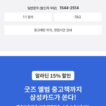
다. 우리는 사실의 ‘이유’나 ‘원인’이 부가되면, 즉 플롯을 접하면 더 그
g and Information Technology Research and Development Su
다. 그러니 그것이 올바를 턱이 없는 것은 당연한 귀결일 것이다. 그런
럴듯하게 느끼며, 사실에 더 가깝다고 판단하는 경향이 있다. 플롯 짓
1544-2514
bcommittee, “The National Artificial Intelligence Research and
일반문의 (발신자 부담)
데 많은 사람들이 이렇게 행위 한다. 참고 문헌을 찾아보아야겠다는
기 오류는 인간이 날것의 진실보다 압축된 이야기를 편애하는 성향과
Development Strategic Plan,” October 2016, https://obamawhi
1:1 문의
FAQ
결정도 사유이고, 그 결과 이를 실천하는 것도 사유의 결과다. 그리고
연관 있다. 이 오류는 단순한 사실도 억지로 설명하려드는 인간 한계
tehouse.archives.gov/sites/default/files/whitehouse_files/micr
나서야 새롭거나 알지 못하는 대상과 문제에 대해 최종적인 반응을
를 보여준다. 이유를 덧붙여 설명하면 납득하기가 쉬워지기 때문이
osites/ostp/NSTC/national_ai_rd_strategic_plan.pdf
중고매장 위치, 영업시간 안내
할 수 있다. 이것은 사유와 사유의 실천이라는 지난한 과정을 요한다.
다. 하지만 우리가 이해했다고 느끼는 순간, 잘못된 이해일 수 있다.
즉 주의깊은 식별이란 습관기억의 유용성을 포기하고 내면의 심층에
카너먼 실험은 우리가 쉽게 편견에 빠질 수 있기에 자신 판단 능력을
있는 과거의 이미지 기억들을 층층이 소환하여 대조하는 과정이라 할
지나치게 과신하지 말아야 한다는 사실을 보여준다. 인간은 플롯 짓
수 있다. 이 과정은 사용하지 않았던 부가적 에너지와 시간의 집중적
기를 통해 문제 범위를 특정 인과관계로 축소시켜 세상을 실제보다
소비를 요구한다. 한마디로 부지런해야 하고, 능동적 행위가 요구된
덜 무작위적인 것처럼 만든다. 이처럼 사실에 질서를 부여하려는 인
다. 나는 이 이미지 기억을 소환하여 층층이 대조 분석하는 판별이라
간 욕구는 주변 환경을 이해함으로써 통제하고 있다는 느낌을 주기
는 사유의 과정을 하지 않고 습관 기억에 의존해 행동하고 말을 뱉어
때문이다. 심리학자 장 프랑수아 마르미옹은 “인간이 비합리적으로
내는 것을 ‘지적 게으름’이라고 부르곤 한다. 또한 그것을 무지와 무관
행동하는 이유 대부분은 주변 환경을 통제하려는 욕구 때문”이라고
심이라고 싸잡아 부르기도 한다. 신경과학자 ‘나타샤 모트(Natasha
설명한다. 통제하고 싶은 욕구가 생기면 통제하고 있다는 착각을 한
Mott)’가 대뇌 반구의 활성화 연구를 통해 주장한 좌파와 우파의 뇌
다. 물리학자 레너드 믈로디노프는 우리가 자신 삶을 통제하거나 적
가 공명하지 않는다는 증거가 제시하듯, 진보와 보수주의자 행위의
어도 통제하고 있다는 느낌을 갖는 것은 매우 중요한 일이라고 지적
구조적 차이의 근저에 있는 신경적 과정의 결과는 습관기억, 직관에
한다. “우리는 자신 상황을 통제하길 원한다. 사람들은 스카치위스키
의해 끌려다니는 불온한 세계의 이유를 보여준다. 이것을 보다 구체
반병을 마시고도 자동차를 운전하지만, 자신이 탄 비행기가 조금만