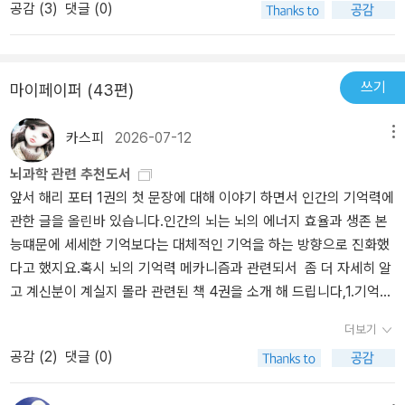
공감 (
3
)
댓글 (0)
트버스키가 행동경제학이라는 학문을 어떻게 시작했고 발전시켰는지
한다. 그러니 “어떻게 사람이 변하니?” 따위의 영화 대사는 설 자리가
그 과정이 차근차근 전개된다. 이스라엘을 대표하는 학자인 대니얼
없다. 대개 우리는 누구보다 자기 자신을 가장 잘 이해한다고 착각한
카너먼에 대해 좀더 알아보기로 하자 ˝사상 최초로 노벨경제학상을
다. 타인보다 자신을 잘 알고 있다는 생각은 자아 정체성이 사회적 관
수상한 천재 심리학자. 고전경제학의 프레임을 완전히 뒤엎은 ‘행동
계, 정성적 평가, 객관적 능력의 종합적 판단과 차이가 있다는 의미일
쓰기
마이페이퍼 (43편)
경제학’의 창시자. 심리학과 경제학의 경계를 허물고 인간의 비합리
까. 내가 누구인지 말할 수 있는 자는 누구냐고 울부짖던 리어왕이 아
성과 그에 따른 의사결정에 관한 연구를 통해 경제주체의 이면을 발
니라도 하나의 세계를 파괴하고 알에서 껍질을 깨고 다른 세상으로
카스피
2026-07-12
메뉴
견한 독보적 지성인.대니얼 카너먼은 예루살렘 히브리대학에서 심리
나아가고 싶었던 싱클레어와 같은 욕망은 없어도 우리는 스스로 자기
뇌과학 관련 추천도서
학을 전공한 뒤 캘리포니아대학 버클리 캠퍼스에서 심리학 박사학위
인식의 오해로부터 자유로울 수 없는 운명이다. 그 오해와 변명에 대
앞서 해리 포터 1권의 첫 문장에 대해 이야기 하면서 인간의 기억력에
를 받았다. 미시건대학과 케임브리지대학 응용심리연구소 과학자, 인
한 고찰이 심리학의 연구 영역일 것이다. 실험심리학의 아버지 분트
관한 글을 올린바 있습니다.인간의 뇌는 뇌의 에너지 효율과 생존 본
지연구센터CENTER FOR COGNITIVE STUDIES 연구원으로 활동했
이후 인간의 마음이 증명될 수 있는 과학적 진리의 영역에 한 자리를
능떄문에 세세한 기억보다는 대체적인 기억을 하는 방향으로 진화했
으며, 하버드대학에서 심리학을 강의했다. 현재 프린스턴대학 명예교
잡기 시작했다. 수많은 사람의 일관된 오류, 불합리한 선택, 비이성적
다고 했지요.혹시 뇌의 기억력 메카니즘과 관련되서 좀 더 자세히 알
수이며, 비즈니스와 사회공헌 분야 컨설팅 회사인 ‘더 그레이티스트
행동은 우리가 자기 자신을 이해하려는 눈물겨운 노력이다. 끝내 우
고 계신분이 계실지 몰라 관련된 책 4권을 소개 해 드립니다,1.기억하
굿THE GREATEST GOOD’의 설립자이기도 하다.‘불확실한 상황에
리는 우리를 이해할 수 있을까. 고전 경제학에 마침표를 찍고 행동경
는 뇌, 망각하는 뇌– 이인아 지음 (21세기북스) 서울대학교 뇌인지과
서 행하는 인간의 판단과 선택’을 설명한 혁신적 연구 성과인 ‘전망 이
제학의 도래를 알린 사건이 벌어졌다. 2002년 심리학자 대니얼 카너
더보기
학과 이인아 교수가 쓴 책으로,인간은 왜 세세하게 기억하지 못하는
론PROSPECT THEORY’으로 2002년 노벨경제학상을 수상했다. 심
먼이 노벨 경제학을 받으며 합리적이고 이성적인 존재로서 경제행위
공감 (
2
)
댓글 (0)
가를 가장 정확하게 담겨 있는데 인간의 뇌가 왜 모든 것을 기억하지
리학자인 그가 노벨경제학상을 수상할 수 있었던 이유는 심리학과 경
를 하는 인간은 없다는 사실이 증명되는 듯했다. 부동산 가격이 오르
않고 대략적인 '맥락'만 기억하는지, 왜 '망각'이 인간 생존에 필수적인
제학을 완벽히 융합했기 때문이다. 카너먼과 동료 트버스키가 전망
니 ‘영끌’했던 사람들은 ‘영털’이 되었다. 집값이 바닥을 찍어도 매수하