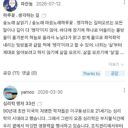
축복인지를 뇌인지과학적 관점에서 아주 쉽게 풀어내고 있습니다.한
이론을 발표한 1979년은 ‘행동경제학의 원년’으로 불린다.2005년
지 않는 실수요자들은 곧 후회와 아쉬움의 술잔을 기울이리라. 그러
파란놀
2026-07-12
메뉴
마디로 '뇌는 완벽하게 기억하지 않고, 생존을 위해 취사선택한다.'가
이스라엘 국민이 뽑은 ‘역사상 가장 위대한 이스라엘인’으로 선정되었
나 노여워하거나 슬퍼할 필요가 없다. 인간의 생각은 원래 그렇다. 디
하루꽃 . 생각하는 길
핵심이라고 할 수 있지요.2.기억한다는 착각-차란 란가나스/김승욱
고, 2007년에는 평생을 심리학에 바쳐 이룩한 탁월한 기여를 인정받
폴트 값이니 개인의 실수나 잘못이 아니라는 위로는 가능하다. 한발
숲노래 삶읽기 / 숲노래 마음노래하루꽃 . 생각하는 길떠오르는 모든
역(김영사) 세계적인 기억 연구 권위자인 캘리포니아대(UC데이비
아 미국심리학협회AMERICAN PSYCHOLOGICAL ASSOCIATION
더 나아가 『넛지』의 저자인 리처드 탈러는 오바마 행정부의 경제 자
말이나 길이 다 ‘생각’이지 않아. 바다에 잠기며 하나로 어울리는 물방
스) 교수가 저술한 책으로 뇌가 왜 사소한 디테일을 지우고 '에센스
가 수여하는 공로상을 받았다. 2011년 〈포린 폴리시FOREIGN POLIC
문이었다. 현실 정치에 행동경제학이 뛰어든 사례다. 나심 탈레브는
울이 홀가분히 하늘로 올라서 노닐다가 맑고 밝게 뭍으로 좌악좌악
(핵심)'만 남기는지, 그리고 기존의 지식 틀(스키마)이 기억을 어떻게
Y〉 선정 ‘세계 일류 사상가’, 〈블룸버그〉 선정 ‘세계 금융 분야에서 가장
『블랙 스완』으로 인간의 속성과 경제 체제를 까발렸다. 누구나 멍청
내리는 빛방울과 같을 적에 ‘생각’이라고 할 수 있어. 너희는 ‘삶’부터
왜곡하고 단순화하는지 심리학과 신경과학을 결합하여 흥미롭게 설
영향력 있는 50인’에 이름을 올렸다.˝직관에 의해 바로 판단하는 시스
하다. 똑똑한 ‘척’하는 사람의 설명과 판단을 좇는 순간 망한다. “누구
제대로 알아보려고 하지 않기에 삶을 모르지. 삶을 모르기에 ‘살’을 입
명하고 있습니다.'인간의 기억은 비디오카메라가 아니라, 필요에 따라
템 1과 나름 숙고해서 판단을 하려고 노력하는 시스템 2의 차이점을
나 나름대로 계획이 있다. 링에 올라와 처맞기 전까지는.”이라는 타이
은 몸으로 지내는 ‘사람’이 어떤 숨결인지 몰라. 겉보기로는 사람이되
재구성되는 편집본이다.'가 이 책의 핵심이라고 할 수 있습니다.추천
느끼며 보다 더 합리적인 판단을 가능하도록 도움을 줄 수 있는 책이
슨의 다소 과격한 조롱이 미래를 예측하고 정답을 외치는 사람들에게
더보기
‘삶’과 ‘사람’을 모르니까 ‘사랑’은 도무지 알 턱이 없어. ‘사랑’을 알면
대상: 인간이 기억을 '대체적으로' 하는 과정에서 발생하는 기억 오류
다. 다만, 위에도 언급했듯이 번역이 정말 아니라서 읽는데 많은 노력
울리는 경종은 아니었을까. 우리 머릿속에는, * 시스템 1 : 빠르게 생
공감 (
11
)
댓글 (0)
서 깨우고 싶다면, 삶부터 바라보면서 눈뜰 노릇이고, 사람으로서 이
와 심리적 현상에 관심이 많은 분.3.기억의 뇌과학– 리사 제노바 지음
이 필요했다.
각하고 직관적인 반응체계* 시스템 2 : 느리게 생각하고 고심하면서
별에서 어떤 사이로 지내는지 배워서 익혀야겠지. 삶을 짓는 사람으
/ 윤승희 역 (웅진지식하우스)신경학자이자 소설가인 저자가 쓴 대중
시스템 1을 감시하고 제한된 자원으로 최대한 통제력 유지 이렇게 두
로서 사랑을 하기에 ‘생각’을 편단다. ‘생각’을 펼 줄 알 적에는, 어느덧
적인 뇌과학관련 베스트셀러로 초보자가 읽기 쉬운 책입니다. 우리가
개의 시스템이 들어 있다. 대개 시스템 1은 본능에 가깝다. 생존을 위
yamoo
2026-03-30
메뉴
철들어서 어질게 눈뜬다는 뜻이야. 그래서 철이 안 들거나 사랑을 모
일상에서 세부적인 것을 잊어버리는 이유를 '주의력(Attention)'과
해 움직인다. 생각보다 혀가 먼저 움직이고 눈이 손보다 빠른 이유다.
심리학 명저 33선
르고 등지거나 삶짓기를 까맣게 잊은 채 뭘 자꾸 뚝딱거리는 짓은 ‘생
'뇌의 효율성' 측면에서 다루고 있는데 뇌가 모든 자극을 기억할 수 없
대개 변연계가 담당하는 영역이리라. 시스템 2는 논리와 이성의 영역
90년대 초반 미국의 저명한 학자들은 이구동성으로 21세기는 심리
각’이 아닌 ‘꾀’라고 해. ‘꾀’를 부리는 길은 ‘생각’이 아니야. ‘생각흉
기 때문에 발생하는 일상적인 망각의 원리를 따뜻하고 명쾌하게 서술
이다. 가장 마지막에 진화한 신피질에 해당하는 영역이다. 대니얼 카
학의 시대라고 했습니다. 그래서 그런지 요즘 심리학은 부지불식간에
내’요 ‘생각척’이지. 누구나 생각하는 길을 가되, 아무나 생각길을 걷
하고 있습니다.'망각은 뇌의 고장이 아니라, 지극히 정상적인 시스템
너먼은 「불확실한 상황에서의 판단Judgement Under Uncertainty :
우리 곁에서 막강한 영향력을 행사하고 있습니다. 조직관리에서부터
지 않아. 삶을 배우고 익혀서 하루를 짓는 사람으로 일어서는 동안 스
이다.'가 이 책의 핵심주제라고 할 수 있겠네요.추천 대상: 딱딱한 과