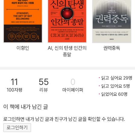
움직이는지를 밝혀낸 세계적 경제학자 팀 하포드가 새롭게 던지는 질
문이다. 《인간을 인간답게 만드는 불완전함에 대하여》에서 그는 이
거대한 모순을 해결할 열쇠로, 우리가 그토록 지우려 애썼던 ‘불완전
한 인간성’을 소환한다. 매끈하게 설계된 시스템이 예상치 못한 오류
로 멈춰 서는 바로 그 순간, 알고리즘이 결코 흉내 낼 수 없는 인간만
의 즉흥성과 회복탄력성이 빛을 발하기 때문이다. “이 세상을 움직인
이향인
AI, 신의 탄생 인간의
권력중독
건 언제나 모호하고 불완전한 존재들이었다” 낡고 망가진 피아노를
종말
연주하며 ‘인생 연주’를 남긴 피아니스트, 완벽할 것이라고 믿었던 항
공기의 자동조종 항법이 낳은 추락 참사, 다재다능했으나 제일 취약
한 재능이었던 ‘정리’에 그토록 집착했던 벤저민 프랭클린, 자신의 A
읽고 싶어요 29명
11
55
0
DHD 성향을 창조의 영감으로 승화시킨 레전드 음악프로듀서 브라
읽고 있어요 5명
100자평
리뷰
마이페이퍼
이언 이노, 당대의 천재들 사이에서 가장 빛나는 성취를 거둔 수학자
읽었어요 60명
에르되시 팔 등 저자 팀 하포드는 역사, 경제, 철학, 과학, 심리학, 예
이 책에 내가 남긴 글
술, 우리 사회의 전 분야를 넘나들며, 결코 하나로 정의되지 않는 인간
로그인하면 내가 남긴 글과 친구가 남긴 글을 확인할 수 있습니다.
의 불완전한 본성에 대해 탐구한다. 효율과 최적화라는 이름 아래 모
두에게 완벽함을 요구하는 시대이지만, 삶을 가치 있게 만드는 것은
로그인하기