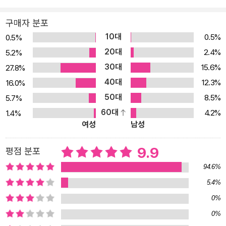
우리가 제거하려 애쓰는 혼란 속에 종종 존재한다. 이 책에 담긴 즉흥
적으로 행동하고, 모호함을 수용하며, 실수를 위한 공간을 마련하는
구매자 분포
‘우리 같은 불완전한 사람들에 대한 이야기’를 읽다 보면, ’인간의 불
10대
0.5%
0.5%
완전함‘이 단순히 낭만적인 면모를 넘어, 우리 삶에 얼마나 실용적이
20대
2.4%
5.2%
고, 필요한 삶의 기술인지를 깨닫게 될 것이다. 기계는 의외로 자주 틀
30대
15.6%
27.8%
리고, 생각만큼 완벽하지 않다 2009년 5월 31일. 파리로 향하던 에
40대
12.3%
16.0%
어프랑스 447편은 대서양으로 추락한다. 밝혀진 추락 원인은 갑자
50대
8.5%
5.7%
기 만난 폭풍우 때문이었다. 하지만 진짜 원인은 따로 있었다. 지난 1
60대
4.2%
1.4%
5년간 수천만 킬로미터를 안전하게 비행할 수 있도록 도와준 ’자동항
여성
남성
법시스템‘때문이었다. 더 정확히 말하면 시스템 자체라기보다 그 시
스템에 길들여진 조종사들이었다. 평소와 다른 기상 환경에 시스템이
9.9
평점 분포
조종 모드를 수동으로 전환한 사실을 인지하지 못했던 탓에 조종사들
94.6%
은 우왕좌왕하며 참사를 막을 수 있었던 골든타임을 놓쳐버리고 만
5.4%
것이다. “인간의 불완전함을 보완하기 위해 만들어진, 완벽하다고 믿
0%
었던 기술이 실수를 저지르는 상황이 왜 계속해서 반복되어 일어나는
걸까?” 세계적 경제학자 팀 하포드가 이 책을 쓴 이유다. 역사, 경제,
0%