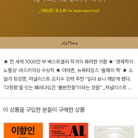
★ 전 세계 1000만 부 베스트셀러 작가의 화려한 귀환 ★ ‘경제학의
노벨상’ 바스키아상 수상작 ★ 아마존, 뉴욕타임스 ‘올해의 책’ ★ 소
설가 장강명, 저널리스트 김지수 강력 추천 “읽다 보니 깨닫게 됐다.
‘다정함’을 잇는 패러다임은 ‘불완전함’이라는 것을” _저널리스트 김
지수 세계적 이코노미스트 팀 하포드의 가장 지적인 인간 탐구 보고
서 “알고리즘이 뉴스를 골라주고, 앱이 일정을 최적화하며, 스마트 기
이 상품을 구입한 분들이 구매한 상품
기가 일상의 모든 마찰을 제거해 주는 ‘완벽한 질서의 시대’를 살고 있
지만, 왜 세상은 점점 더 시끄럽고, 복잡하고, 혼란스러울까.” 전 세계
적 베스트셀러《경제학 콘서트》를 통해 인간의 욕망이 어떻게 세상을