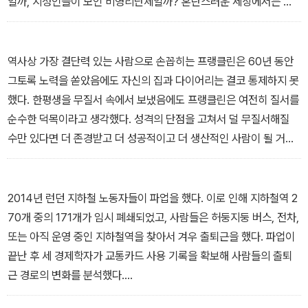
일까, 지성인들이 모인 비영리단체일까? 혼란스러운 세상에서는 실
수가 일어날 수밖에 없다. 하지만 자동화 시스템은 모든 것을 깔끔하
게 정리하고 싶어 한다. 알고리즘이나 데이터베이스가 당신의 정보를
특정한 카테고리로 분류하면, 이 정보는 어떠한 논쟁이나 불확실성도
역사상 가장 결단력 있는 사람으로 손꼽히는 프랭클린은 60년 동안
허용하지 않는 명확한 정의가 되어버린다. 컴퓨터는 이제 인간이 관
그토록 노력을 쏟았음에도 자신의 집과 다이어리는 결코 통제하지 못
여하지 않아도 스스로 데이터베이스를 축적한다. 그것을 어떤 목적으
했다. 한평생을 무질서 속에서 보냈음에도 프랭클린은 여전히 질서를
로 사용할지, 심지어 무슨 일에 관한 것인지도 모르는 채 무조건 쌓아
순수한 덕목이라고 생각했다. 성격의 단점을 고쳐서 덜 무질서해질
놓는다.
수만 있다면 더 존경받고 더 성공적이고 더 생산적인 사람이 될 거라
- 1장. 기계는 의외로 자주 틀리고, 생각만큼 완벽하지 않다 중에서
고 여겼다.
이것은 그의 분명한 착각이었다. 더 시간을 들여 서류를 깔끔하게 정
리정돈한다고 해서 그의 풍요로운 삶이 더 풍요로워지지는 않았을 것
2014년 런던 지하철 노동자들이 파업을 했다. 이로 인해 지하철역 2
이다. 물론 그러한 착각이 놀라운 것은 아니다. 우리 인간은 본능적으
70개 중의 171개가 임시 폐쇄되었고, 사람들은 허둥지둥 버스, 전차,
로 질서를 찬양하기 때문이다. 우리는 무질서 속에서 좋은 것이 탄생
또는 아직 운영 중인 지하철역을 찾아서 겨우 출퇴근을 했다. 파업이
하는 경우가 많으며, 때로는 무질서가 그 자체로서 좋은 것일 수 있다
끝난 후 세 경제학자가 교통카드 사용 기록을 확보해 사람들의 출퇴
는 사실을 받아들이지 못한다.
근 경로의 변화를 분석했다.
- 2장. 이토록 혼란스러운 세계 중에서
파업이 진행되는 동안 사람들은 대부분 새로운 경로로 출퇴근을 했