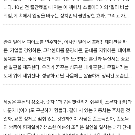
니다. 10년 전 출간했을 때 저는 이 책에서 소셜미디어의 ‘필터 버블’
위험, 계속해서 입장을 바꾸는 정치인의 불안정한 효과, 그리고 자동
화된 시스템에 지나치게 의존해 결정을 내리는 ‘자동화의 역설’을 경
고했습니다. 이 경고들은 지금도 여전히 시급하게 느껴집니다. 인공
지능이 운전부터 채용 과정까지 모든 것을 관리하기 시작한 지금, 우
관객 앞에서 피아노를 연주하든, 이사진 앞에서 프레젠테이션을 하
리는 더욱더 즉흥적인 인간만의 능력을 계속해서 갈고닦아야 합니다.
든, 기업을 경영하든, 고객센터를 운영하든, 군대를 지휘하든, 데이트
- 10주년 기념 한국어판 특별 서문 중에서
상대를 찾든, 좋은 부모가 되기 위해 노력하든 혼란과 무질서는 중요
한 발판을 제공한다. 우리가 꿈꾸는 성공은 대개 혼란과 무질서라는
토대 위에 세워진다. 성공하고 난 다음에는 깔끔하게 정리된 모습만
드러나니 우리가 잘 알지 못할 뿐이다. 내가 이 책을 쓰기로 마음먹은
것은 혼란과 무질서가 모든 삶의 문제의 해답이라고 생각해서가 아니
다. 혼란과 무질서가 얼마나 유용한지 이야기하는 사람이 너무나 적
세상은 혼돈의 장소다. 숫자 1과 7은 헷갈리기 쉬우며, 소문자 l(엘)과
기 때문이다. 가끔은 무질서한 상태 속에 놀라운 마법이 숨어 있다는
대문자 I(아이)도 구분하기 힘들다. 길에 서 있는 자동차는 주차된 것
사실을 여러분에게 일깨워주고 싶다.
일까, 교통 정체로 멈춰 있는 것일까? 이 사람은 좀도둑일까, 좀도둑
- 들어가는 말 중에서
의 쌍둥이 형제일까? 생소한 이름의 조직은 살인을 일삼는 과격 단체