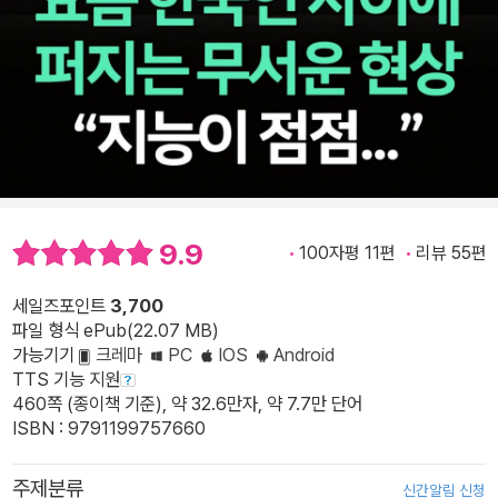
9.9
100자평 11편
리뷰 55편
세일즈포인트
3,700
파일 형식 ePub(22.07 MB)
가능기기
크레마
PC
IOS
Android
TTS 기능 지원
460쪽 (종이책 기준), 약 32.6만자, 약 7.7만 단어
ISBN : 9791199757660
주제분류
신간알림 신청