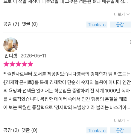
으로 이 책을 세상에 내놓았을 때 그것은 정돈된 삶과 매뉴얼에 집착
하는 현대 사회를 향한 실용적인 경제경영학적 경고였다. 복잡성과
더보기
무질서가 어떻게 효율성을 낳고 창의성을 자극하는지 증명하는 흥미
공감 (
7
)
댓글 (0)
로운 이론서에 가까웠다.그러나 10년이 지난 지금 《인간을 인간답게
만드는 불완전함에 대하여》라는 새 옷을 입고 돌아온 이 책은 단순한
경제경영서를 넘어선다. 이 책은 바야흐로 인공지능이 인간의 지성을
메뉴
대체하기 시작한 이 시대에 우리에게 인간답다는 것은 무엇인가라는
인디캣
2026-05-11
인문학적 화두를 던지는 생존 지침서로 탈바꿈했다. 저자가 10년 전
이 원고를 집필할 당시 현재와 같은 비약적인 AI의 등장을 완벽히 의
* 출판사로부터 도서를 제공받았습니다영국의 경제학자 팀 하포드는
도하지는 않았을지라도 그가 심어둔 통찰은 놀랍게도 지금의 시대와
《경제학 콘서트》를 통해 경제학이 단순히 숫자의 놀음이 아니라 인간
완벽하게 공명하며 더 강력한 설득력을 획득한다. 인간은 완벽한 규
의 욕망과 선택을 읽어내는 학문임을 증명하며 전 세계 1000만 독자
칙과 통제 속이 아니라 예기치 못한 혼돈과 불완전함 속에서 비로소
를 사로잡았습니다. 복잡한 데이터 속에서 인간 행동의 본질을 꿰뚫
최고의 잠재력을 발휘한다는 사실이다. 책에 등장하는 조율되지 않은
어 보는 탁월한 통찰력으로 '경제학의 노벨상'이라 불리는 바스키아상
고장 난 피아노로 역사상 가장 위대한 연주를 남긴 재즈 피아니스트
을 거머쥐기도 했습니다.원서 출간 10주년을 맞아 한국어판 특별 서
의 일화처럼 인간을 성장시키고 판을 뒤집는 힘은 언제나 계산되지
더보기
문을 새롭게 더한 이번 신작, 『인간을 인간답게 만드는 불완전함에 대
않은 변수에서 나왔다. 저자는 질서에 대한 강박이 오히려 개인과 조
공감 (
2
)
댓글 (0)
하여』를 통해 거장 팀 하포드의 지적 귀환을 마주합니다.우리는 완벽