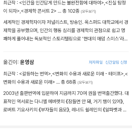
최근작 :
<인간을 인간답게 만드는 불완전함에 대하여>
,
<진실 탐정
이 되자>
,
<경제학 콘서트 2>
… 총 102종
(모두보기)
세계적인 경제학자이자 저널리스트, 방송인. 옥스퍼드 대학교에서 경
제학을 공부했으며, 인간의 행동 심리를 경제학의 관점으로 쉽고 명
쾌하게 풀어내는 독보적인 스토리텔링으로 ‘현대의 애덤 스미스’라는
찬사를 받고있다. 전 세계 30개국 이상의 언어로 번역되어 수백만 부
가 판매된 밀리언셀러 《경제학 콘서트(The Undercover Econom
옮긴이:
윤영삼
저자파일
신간알림 신청
ist)》를 통해 대중적인 경제학 열풍을 일으켰다. 현재 〈파이낸셜 타임
스(Financial Times)〉에서 시니어 칼럼니스트로 활동하고 있으며,
최근작 :
<갈등하는 번역>
,
<변화의 수용과 새로운 미래 - 테이프>
,
<
BBC 라디오 프로그램 〈모어 오어 레스(More or Less)〉에서 복잡
변화의 수용과 새로운 미래>
… 총 68종
(모두보기)
한 데이터 뒤에 숨어 있는 인간의 본능을 밝히는 데 앞장서고 있다. 경
2003년 출판번역에 입문하여 지금까지 70여 권을 번역출간했다. 대
제학의 노벨상이라 불리는 ‘바스티아 경제 저널리즘상’을 두 차례나
표적인 역서로는 다니엘 에버렛의 《잠들면 안 돼, 거기 뱀이 있어》,
수상했으며, 경제 저널리즘에 기여한 공로를 인정받아 대영제국 훈장
로버트 기요사키의 《부자들의 음모》, 레너드 쉴레인의 《알파벳과 여
(OBE)을 받았다.
신》, 팀 하포드의 《메시》, 세스 고딘의 《린치핀》, 조셉 윌리엄스의
《논증의 탄생》 등이 있다. 영국 버밍엄대학 대학원에서 번역학을 공