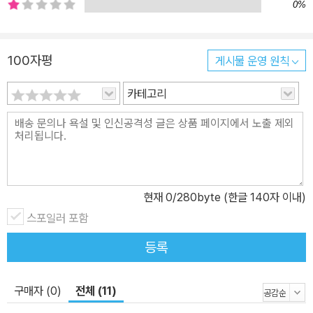
철학, 과학, 심리학, 예술, … 인간 본성에 대한 가장 지적인 탐구 팀 하
0%
포드는 쾰른 오페라 극장의 조율되지 않은 피아노(예술)에서 시작해,
수만 명의 천재를 연결한 수학자 에르되시 팔의 무작위적 만남(과학)
100자평
게시물 운영 원칙
을 거쳐, 신호등을 없애자 오히려 안전해진 네덜란드의 교차로(사회
심리학)까지 종횡무진 누빈다. 그는 인류가 이룩한 위대한 성취의 이
카테고리
면에는 언제나 ‘완벽하게 설계된 각본’이 아닌, 예측 불가능한 상황에
대응하는 인간 고유의 ‘즉흥성’과 ‘임기응변’이 있었음을 날카롭고 지
적인 통찰로 증명해 낸다. 분야를 가리지 않고 펼쳐지는 인간 본성에
대한 탐구 보고서는 결국 ‘인간을 인간답게 만드는 것은 무엇인가’라
는 본질적인 질문으로 수렴한다. 데이터로 수치화할 수 없는 브라이
현재
0
/280byte (한글 140자 이내)
언 이노의 모호한 전략이나, 효율성이라는 잣대로는 설명 불가능한
낡은 건물의 창조적 에너지 등은 최적화의 굴레에 갇힌 우리에게 새
스포일러 포함
로운 해방감을 선사한다. 알고리즘이 도달할 수 없는 지점, 즉 모호함
등록
과 불완전함이라는 여백이야말로 인간이 세상을 더 유연하고 단단하
게 살아갈 수 있게 만드는 가장 강력한 ‘원천 기술’임을 이 책은 방대
구매자 (0)
전체 (11)
한 사례를 통해 설득력 있게 보여준다. “이 책은 예언서다. 몇 번이고