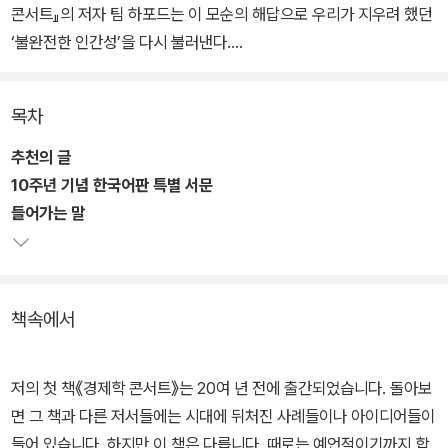
콘서트』의 저자 팀 하포드는 이 모순의 해답으로 우리가 지우려 했던
‘불완전한 인간성’을 다시 불러낸다.
완벽하게 설계된 시스템이 멈추는 순간 드러나는 인간의 즉흥성과 회
목차
복탄력성을 다양한 사례로 풀어낸다. 피아니스트, 과학자, 기업가 등
의 이야기를 통해 불완전함이 창조와 성취로 이어지는 과정을 역사와
추천의 글
과학, 예술 전반에서 탐구한다.
10주년 기념 한국어판 특별 서문
들어가는 말
효율과 최적화가 지배하는 시대에 불완전함의 가치를 다시 묻는다.
혼란과 모호함, 실수를 허용하는 태도가 어떻게 삶의 가능성을 넓히
는지 보여주며, 인간다운 삶을 유지하기 위해 필요한 조건과 선택을
책속에서
구체적으로 성찰하게 한다.
저의 첫 책《경제학 콘서트》는 20여 년 전에 출간되었습니다. 돌아보
면 그 책과 다른 저서들에는 시대에 뒤처진 사례들이나 아이디어들이
들어 있습니다. 하지만 이 책은 다릅니다. 때로는 예언적이기까지 합