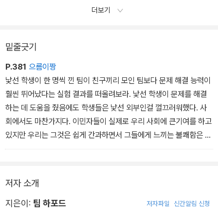
다. 물론 많은 이들이 짜증을 냈을 것이다. 하지만 놀라운 사실은, 파
더보기
업이 끝난 뒤 모든 이들이 원래 다니던 경로로 되돌아가지는 않았다
는 것이다. 스무 명 중 한 명은 파업 기간 동안 찾아낸 경로를 파업이
끝난 뒤에도 이용하고 있었다. 새로운 경로가 이전 경로에 비해서 교
밑줄긋기
통비가 적게 들거나, 더 빠르거나, 또 다른 장점이 있다는 사실을 발견
P.381
으름이짱
한 것이다.
낯선 학생이 한 명씩 낀 팀이 친구끼리 모인 팀보다 문제 해결 능력이
사람들은 대개 자신이 가장 효율적인 출퇴근 경로를 알고 있다고 생
훨씬 뛰어났다는 실험 결과를 떠올려보라. 낯선 학생이 문제를 해결
각하지만, 꼭 그렇지만은 않다는 사실이 밝혀졌다. 그들에게 필요했
하는 데 도움을 줬음에도 학생들은 낯선 외부인걸 껄끄러워했다. 사
던 것은 더 나은 방법을 찾아야만 하는 예상치 못한 상황이었다.
회에서도 마찬가지다. 이민자들이 실제로 우리 사회에 큰기여를 하고
- 4장. 의도적으로 변수를 만드는 사람들 중에서
있지만 우리는 그것은 쉽게 간과하면서 그들에게 느끼는 불쾌함은 민
감하게 받아들인다. 어쨌든 우리는 그러나 편견을 극복해야만 한다.
어느 사회든 기존의 태도, 생각, 관점을 바꿔줄 외부인이 반드시 필요
하다.
저자 소개
지은이:
팀 하포드
저자파일
신간알림 신청