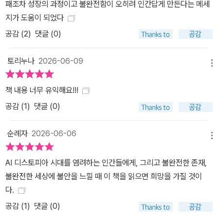
롭게 만드는 것이 무엇인지를 알려줄 것이다.
패조차 성장의 과정이고 불완전함이 오히려 인간답게 만든다는 메세
지가 도움이 되었다
공감 (
2
)
댓글 (0)
토리누나
2026-06-09
메뉴
책 내용 너무 유익해요!!!
공감 (
1
)
댓글 (0)
순례자
2026-06-06
메뉴
AI 디스토피아 시대를 염려하는 인간들에게, 그리고 불완전한 존재,
불완전한 세상에 불안을 느낄 때 이 책을 읽으면 희망을 가질 것이
다.
공감 (
1
)
댓글 (0)