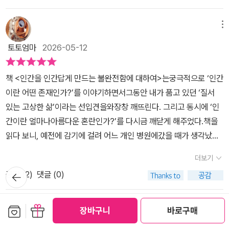
직의 유연성을 마비시키고 작은 충격에도 쉽게 무너지는 취약성을 낳
한 질서의 시대를 추구하며 살고 있습니다. 손안의 알고리즘이 내가
는다고 경고한다. 알고리즘은 빈틈없는 매뉴얼과 정교한 수치화를 통
좋아할 만한 뉴스를 골라주고, AI가 최적의 이동 경로를 알려주고, 스
메뉴
해 세상의 모든 무질서를 제거하려 든다. 바로 이 지점에서 책의 역설
마트 기기는 일상의 모든 마찰을 제거하려 듭니다.하지만 이상하게도
이 빛을 발한다. AI가 세상의 모든 질서와 정답을 독점할 때 인간에게
토토엄마
2026-05-12
세상은 더 시끄럽고, 우리는 더 불안합니다. 팀 하포드는 이 모순의 해
남겨진 유일한 차별점은 역설적이게도 AI가 결코 흉내 낼 수 없는 인
답을 우리가 그토록 지우려 했던 '불완전함'에서 찾습니다. 효율과 최
간 고유의 불완전함과 모호함이기 때문이다.AI는 정해진 규칙 안에서
책 <인간을 인간답게 만드는 불완전함에 대하여>는궁극적으로 ‘인간
적화라는 명제 아래 억눌린 인간의 본성이 사실은 우리를 구원할 유
최상의 답을 찾아내지만 규칙 자체를 깨뜨리거나 엉망진창인 상황 속
이란 어떤 존재인가?’를 이야기하면서그동안 내가 품고 있던 ‘질서
일한 열쇠라는 겁니다.2009년 에어프랑스 447편 추락 참사 사례로
에서 즉흥적인 직관을 발휘하지는 못한다. 맥락을 파악하고 모호함을
있는 고상한 삶’이라는 선입견을와장창 깨뜨린다. 그리고 동시에 ‘인
포문을 엽니다. 완벽하다고 믿었던 자동항법시스템이 예상치 못한 기
견디며 실수를 기회로 전환하는 능력은 오직 인간만의 영역이다. 따
간이란 얼마나아름다운 혼란인가?’를 다시금 깨닫게 해주었다.책을
상 변화에 수동 모드로 전환되었을 때, 시스템에 길들여진 조종사들
라서 10년 전에는 그저 비효율을 극복하는 대안적 방법론으로 보였
읽다 보니, 예전에 감기에 걸려 어느 개인 병원에갔을 때가 생각났다.
은 아무것도 하지 못했습니다. 기술이 정교해질수록 인간의 대응 능
던 무질서의 가치가 이제는 테크놀로지 범람 속에서 인간의 존엄성과
의사 선생님의 책상 위에는 서류가한가득 어지럽게 흩어져 있었다.
력은 퇴화하는 자동화의 역설이 발생한 겁니다.인간의 뇌는 모호함을
더보기
고유성을 지켜낼 최후의 보루로 격상된 것이다. 시대의 변화가 이 책
나는 속으로 ‘참 정신없는 분이네’ 라고 했고 그녀의 삶이 무질서할 거
처리하도록 진화해왔지만, 알고리즘은 모호함 자체를 제거하려 합니
뒤로가
의 가치를 완전히 재정의한 셈이다. 투자와 비즈니스 그리고 일상에
공감 (
2
)
댓글 (0)
라 예상했다.그러나 이 책을 읽고 나니 혼란스러운 겉모습 이면에는
기
다. 분류할 수 없는 것은 강제로 분류되고, 불확실한 것은 확실한 것으
서 찾아오는 통제 불가능한 변수들을 두려워하기보다 판을 뒤집는 전
그녀 나름의 질서와 리듬이 있었을 거라는 것을 확신하게 된다.저자
로 포장됩니다. 그 과정에서 현실은 왜곡되고, 시스템은 스스로의 정
략적 자극제로 활용하는 프레임의 전환을 경험한다.10년 전 기억 속
팀 하포드는 인간이 지나치게 정확성과 통제를추구하고 기술에 내내
보관함담기
선물하기
메뉴
장바구니
바로구매
확성을 과신하게 됩니다.우리는 왜 그토록 정리정돈과 질서에 집착할
의 아는 내용을 오늘날의 시선으로 다시 읽어 내려가는 경험은 경이
의존하게 될 때 오히려 중요한 능력을 잃어버릴 수 있음을 이야기한
까요? 팀 하포드는 벤저민 프랭클린의 사례를 듭니다. 역사상 가장
물야기
2026-06-17