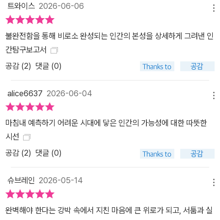
다시 읽어도 틀린 내용이 하나도 없다” 10년 전 원서가 출간된 이후,
트와이스
2026-06-06
메뉴
미국〈뉴욕타임스〉, 영국〈더 타임스〉등 주요 언론 매체와 아마존 등 주
요 서점의 ’올해의 책‘으로 선정되고, 10만 부 이상 판매되어 그해 베
불완전함을 통해 비로소 완성되는 인간의 본성을 상세하게 그려낸 인
스트셀러 최상단에 이름을 올린 이 책은, 오히려 시간이 지날수록 그
간탐구보고서
진가를 발휘하고 있다. 이 책에서 팀 하포드가 처음 언급한 ’소셜미디
공감 (
2
)
댓글 (0)
어의 필터 버블 위험‘, 계속해서 입장을 바꾸는 정치인의 불안정한 효
과, 그리고 자동화된 시스템에 지나치게 의존해 결정을 내리는 ‘자동
alice6637
2026-06-04
화의 역설’ 등 이 책에 담긴 ‘사회적 경고와 위험’은 여전히 시급하게
메뉴
풀어가야 할 문제들이다. 팀 하포드는 말한다. “인공지능이 운전부터
마침내 예측하기 어려운 시대에 닿은 인간의 가능성에 대한 따뜻한
채용 과정까지 모든 것을 관리하기 시작한 지금, 우리는 더욱더 즉흥
시선
적인 인간만의 능력을 계속해서 갈고닦아야 합니다.” 효율, 최적화,
공감 (
2
)
댓글 (0)
정돈 같은 통제 가능하고, 예측 가능한 질서 정연함이 미덕이 되는 시
대에, 팀 하포드는 ‘반문화적’인 행동의 ‘계산할 수 없는’ 가치를 전한
슈브레인
2026-05-14
다. 알고리즘이 개입하지 않은 ‘실제’ 경험, 수많은 노벨상 수상자를
메뉴
배출한 낡은 합판 건물 등 소란스럽고 혼란스럽고 복잡하고, 불완전
한 인간 고유의 본성을 말하는 이 책은, 우리의 삶을 더 풍요롭고 흥미
완벽해야 한다는 강박 속에서 지친 마음에 큰 위로가 되고, 서툼과 실