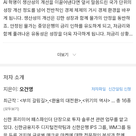
AI 혁명이 생산성의 개선을 이끌어낸다면 앞서 말씀드린 국가 단위의
성장 개선 정도를 넘어 전반적인 경제 체제의 거시 경제 환경을 바꾸
게 됩니다. 생산성의 개선은 강한 성장과 함께 물가의 안정을 동반하
죠. 안정된 물가는 중앙은행의 금리 인하를 유도하게 되고, 저금리와
함께 풀려나온 유동성은 성장을 더욱 자극하게 됩니다. 저금리 상황
하에서 기업들의 설비 투자는 더욱 증가하게 되고, 저금리와 저물가
는 가계의 소비 증가에 보약이 될 수 있죠. 성장을 더욱 강화시킬 뿐
더보기
아니라 저금리를 통한 유동성의 확대를 통해 현재의 성장을 장기적으
로 이어질 수 있게 합니다. 고성장&저물가라는 거시 경제 상황이 만
들어지는 겁니다
저자 소개
지은이:
오건영
저자파일
신간알림 신청
최근작 :
<부의 갈림길>
,
<환율의 대전환>
,
<위기의 역사>
… 총 16종
(모두보기)
신한 프리미어 패스파인더 단장으로 투자 솔루션 관련 업무를 맡고
있다. 신한금융지주 디지털전략팀과 신한은행 IPS 그룹, WM그룹 등
을 두루 거치며 글로벌 매크로 마켓에 대한 전문적인 분석과 함께 매