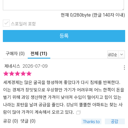
외주의의 침몰과 새로운 패권의 시작이라는 거대한 균열 속에서 달러
자산의 향방을 살펴본다. 이 책은 거시적 변화를 읽는 것에 그치지 않
현재
0
/280byte (한글 140자 이내)
고, 개인의 투자에 미칠 실질적인 영향을 살펴봐 거대한 리스크 속에
스포일러 포함
서도 안정적인 돌파구를 찾을 수 있도록 돕는다. 결국 이 다섯 가지 시
등록
나리오는 서로 긴밀하게 연결되어 하나의 거대한 ‘부의 지도’를 완성
한다. 이 책을 통해 파편화된 뉴스 바깥에 존재하는 세계 경제의 연결
고리를 이해하게 되며, 혼돈의 시장을 꿰뚫어 보는 압도적인 시야를
구매자 (0)
전체 (11)
얻게 될 것이다. 《부의 갈림길》은 지금 세계가 던지는 시급한 질문에
제네시스
2026-07-09
대한 해답이자, 흔들리는 자산의 경로를 바로잡아줄 단 하나의 생존
메뉴
지도다.
세계경제는 많은 굴곡을 형성하며 좋았다가 다시 침체를 반복한다.
이는 경제가 장밋빛으로 우상향만 가기가 어려우며 어느 한쪽이 돈을
벌기 위해 과잉 생산하면 가격이 낮아져 수입이 떨어지고 힘이 있는
나라는 포탄을 날려 공급을 줄인다. 강남의 똘똘한 아파트는 찾는 사
람이 많아 가격이 계속해서 오르고 있다.
공감 (
0
)
댓글 (0)