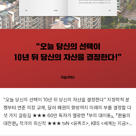
“오늘 당신의 선택이 10년 뒤 당신의 자산을 결정한다” 지정학적 분
쟁부터 연준 의장 교체, 달러 패권의 향방까지 미래의 부를 결정할 다
섯 가지 갈림길 ★★★ 60만 독자가 열광한 『부의 대이동』, 『환율의
대전환』 작가의 최신작 ★★★ tvN <유퀴즈>, KBS <세계는 지금>,
유튜브 <지식인사이드> 화제의 인물 지정학적 분쟁, K자 경제, 신임