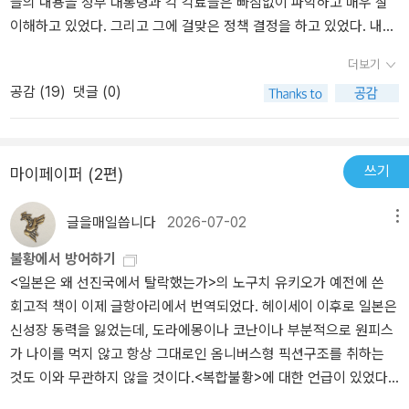
들의 내용을 정부 대통령과 각 각료들은 빠짐없이 파악하고 매우 잘
이해하고 있었다. 그리고 그에 걸맞은 정책 결정을 하고 있었다. 내란
청산에 트럼프와의 관세외교, 코스피 정상화, 부동산 정상화 시도, 중
더보기
일 및 유럽 정상과의 외교, 호르무즈 해협 봉쇄, 믿고 있던 여당의 통
공감 (
19
)
댓글 (0)
수치기 등 여러 난국 속에 언제 이런 걸 준비했는지 대단했다. 대통령
은 말미에 두 대기업 총수에 매우 공손히 인사를 했다. 총수들 역시 그
동안 발목만 잡던 정치권을 보다 총력을 다하여 빠르게 지원하고자
하는 실용적 정치인에 적지않게 감동한 모습이다. 지금은 마치 구한
쓰기
마이페이퍼 (2편)
말 같다. 당시 산업화를 기반으로 제국주의로 넘어가는 시대였다. 지
금은 AI 혁명으로 인해 산업체제가 완전히 뒤바뀌고 기존의 정치체지
글을매일씁니다
2026-07-02
메뉴
인 민주주의와 사회주의 양자 모두 그 효용성을 의심받고 있으며 기
불황에서 방어하기
후위기로 세계가 위기에 빠졌으며 세계화가 무너져 각자 도생으로 서
<일본은 왜 선진국에서 탈락했는가>의 노구치 유키오가 예전에 쓴
로 긴장하며 살아가야하는 시대다. 구한말 당시 한국은 망국의 조짐
회고적 책이 이제 글항아리에서 번역되었다. 헤이세이 이후로 일본은
으로 생존의 기회를 잡을 역량이 전혀 없었다. 하지만 지금은 다르다.
신성장 동력을 잃었는데, 도라에몽이나 코난이나 부분적으로 원피스
우리는 제조업 최강국이자. 디지털 산업의 핵심 부품을 만드는 유일
가 나이를 먹지 않고 항상 그대로인 옴니버스형 픽션구조를 취하는
한 나라다. 거기에 민주주의도 장착했다. 그렇기에 구한말 처럼 기회
것도 이와 무관하지 않을 것이다.<복합불황>에 대한 언급이 있었다.
를 놓치지 않을 뿐더러 단지 흐름을 따라 가는게 아니라 오늘 발표회
27년 중반 이후 채무불이행, 자금줄 경색 등 여러 문제가 생겨 영끌족
처럼 세계를 선도할 수도 있다. 꼭 미중의 따라기 노릇을 할 필요가 없