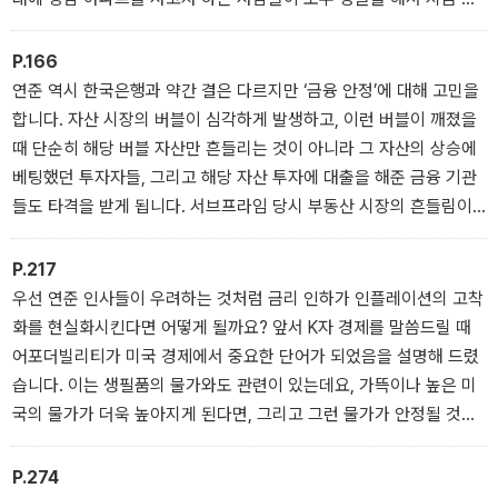
고 들어오겠죠. 지금 이 순간, 미래의 수요가 몰려오면서 한꺼번에 폭
발합니다. 수요의 폭발은 가격의 급등을 의미하고요, 이런 가격 급등
P.166
의 이면에서는 주택담보대출의 급증으로 ‘가계부채 부담의 가중’이 동
연준 역시 한국은행과 약간 결은 다르지만 ‘금융 안정’에 대해 고민을
반되겠죠.
합니다. 자산 시장의 버블이 심각하게 발생하고, 이런 버블이 깨졌을
때 단순히 해당 버블 자산만 흔들리는 것이 아니라 그 자산의 상승에
베팅했던 투자자들, 그리고 해당 자산 투자에 대출을 해준 금융 기관
들도 타격을 받게 됩니다. 서브프라임 당시 부동산 시장의 흔들림이
금융 시스템 전체를 뒤흔들었던 것이 대표적인 사례가 되겠죠.
P.217
우선 연준 인사들이 우려하는 것처럼 금리 인하가 인플레이션의 고착
화를 현실화시킨다면 어떻게 될까요? 앞서 K자 경제를 말씀드릴 때
어포더빌리티가 미국 경제에서 중요한 단어가 되었음을 설명해 드렸
습니다. 이는 생필품의 물가와도 관련이 있는데요, 가뜩이나 높은 미
국의 물가가 더욱 높아지게 된다면, 그리고 그런 물가가 안정될 것이
라는 기대마저 꺾이게 되면서 기대 인플레이션이 강해진다면 트럼프
행정부도 긴장하게 되지 않을까요?
P.274