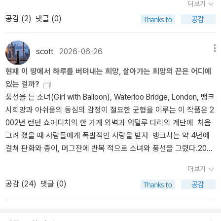
더보기
부동산투자 같은 문제가 반도체 주식시장에서도 발생하리라 생각한
는 것이다. 여기에 오늘 메가 프로젝트는 전라, 충청, 경상등 지방에
공감 (
2
)
댓글 (0)
다우리나라는 대만처럼 부의 양극화를 가되, 대만처럼 TSMC 몰빵이
집중되었다. 한국의 망국적 상황인 지방 미개발을 타개하는 두 마리
아니라 여러 섹터에 분산될 것 같다. 하나가 뜨면 아주 빠르게 폭등하
토끼 잡기다. 지방은 그 동안 미개발로 소외되었고 한국은 전 세계에
고 지속되지 않아 일본과는 다르다일본은 엔저+디플레를 택해 기업
서 유일하게 수도권에 인구 절반이 몰려 산다. 그 부작용은 최악의 출
scott
2026-06-26
메뉴
을 부유하게 살리고, 전국민이 서서히 가난해지는 길을 갔다. 음식가
산율과 최악의 부동산 집값, 그것이 부르는 과도한 경쟁, 그것이 또 경
현재 이 땅에서 하루를 버텨내는 희망, 살아가는 희망의 끈은 어디에
격 등 서민 물가는 묶어놓았다. 그나마 1억 인구로 인한 내수+미국이
쟁교육으로 이어져 아이들의 창의성과 인성을 말살하고 있다. 호남,
있는 걸까?
플라자합의로 견제할 정도로 규모가 큰 금융시장+무엇보다 장기간
충청, 경상에 투입되는 모든 개발은 이를 상당 부분 해소할 수 있을지
풍선을 든 소녀(Girl with Balloon), Waterloo Bridge, London, 뱅크
버블로 인한 부의 축적이 있었으나, 우리는 부의 축적이 단기적이라
도 모른다. 이젠 서울 강남에서 성형외과 의사하는게 워너비 삶이 아
시희망과 아쉬움의 동심의 감정이 절묘한 균형을 이루는 이 작품은 2
같은 길을 갈 수 없다. 네카팡-부동산-코인-반도체, 그 다음은 조선,
니라 해남에서 첨단 반도체나 피지컬 AI기업에서 근무하는게 근미래
002년 런던 쇼어디치의 한 가게 외벽과 워털루 다리의 계단에 처음
그리고 바이오+헬스케어 정도로 버블심리가 이행하게지양극화된 K
의 워너비 삶일 수 있다. 제발 그런 날이 오기를 바란다. 지금의 여권
그려 졌을 때 사람들에게 폭발적인 사랑을 받자 뱅크시는 약 4년에
그래프에서는 재정정책이 딜레마라는 오건영의 <부의 갈림길>그리
의 싸움은 점입가경이다. 세계의 상황이 이럴진데 작은 이념을 가지
걸쳐 판화와 종이, 머그잔에 반복 적으로 소녀와 풍선을 그렸다.2018
고 보수적 제도주의자 신현송의 환율 잡기 위한 고금리 정책 실행바
고 서로 치고 받는다. 이러다 분당이라도 하지 않을까 걱정이다. 가까
년 10월 5일 런던 소더비 경매장에 액자에 걸린 이 작품이 등장하자
로 그 고금리 정책 대한 <머니쇼크>를 읽고 거시경제 다루는 기관이
운 근 미래에 지금의 잡음이 나라를 망치고 뒤로 가게 만든다면 지금
더보기
마자 경매 시작 단 몇 분만에 100파운드 가격을 살짝 넘기면서 기록
지금 얼마나 골치가 아플지 이해가 되었다어쩔 수 없이 끌려가나 양
의 세계적 흐름에 편승하지 않은 세력은 큰 심판을 받을 것이다. 구한
공감 (
24
)
댓글 (0)
적인 경매로 종료 되었고 낙찰봉이 내려치자마자 액자 속의 그림이
극화의 길은 피할 수 없다.반도체 투 톱에 연기금과 외국인자금이 들
말 위정척사 취급을 받을지도 모르겠다. 나도 그들에 강하게 동조하
스르륵 내려가면서 파쇄 되기 시작했다. 100만파운드로 낙찰 받은
어 온 유동성이 삼전닉스로서는 신규투자 자금을 마련. 그러나 주식
고 이념적으로 옳다고 생각했으며 그들을 존경하기에 작금의 사태는
그림이 순식간에 조작 조각 잘려진 종이 조각이 되어 바닥에 우수수
버블과 기업이익실현/실적향상은 구분해서 보아야한다. 투자자와 직
너무 안타깝다. 오늘은 급기야 서로 누가 더 정통성이있는지에 대한