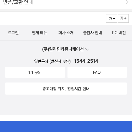
반품/교환 안내
떨어졌다.다음날 뱅크시는 자신의 인스타에 이런 문장을 적었다.간
원들을 통해 풀린 자금은 마용성+강남+출퇴근입지 등 하반기는 부동
논쟁까지 나아갔는데 마치 조선시대 고리타분한 성리학자들을 보는
다, 간다, 가버렸다.(Going,going,gone)소더비는 원본이 훼손된 이
산 상급지 조정이조선주는 사이클을 타지 않는다고 하니, 금이나 장
것 같아서 환장할 노릇이다. 조금 더 가까운 미래를 봐줬으면 한다. 구
작품을 100만 파운드에 경매 받은 사람에게 현장에서 즉시 새로운
기채권보다 방어자산으로 유용. 2-50% 폭락장에 과거의 s&p500처
한말 한국의 지도층은 위정척사, 개화파, 황제파, 그리고 완전히 따로
보증서를 작성해 주고 현장에서 종이 가루가 된 작품은 뱅크시 작품
럼 5% 하락, 혹은 2% 상승 정도로 방어해줄 것
노는 민중으로 크게 나눠어 이합집산했다. 지금 우리는 당시 어느 방
이라는 인증을 받아서 새로운 이름이 붙었다.<쓰레기 통 속의 사랑>
로그인
전체 메뉴
회사 소개
출판사 안내
PC 버전
향으로 갔어야 했는지 매우 잘 알고 있다. 하지만 당시 각 지도층들은
구매자는 작품이 분쇄 되어 버리는 과정도 작품의 변화라 받아 들여
자신들의 입장이 옳다고 타협하지 않았다. 그 결과는 망국이고 피해
서 구매를 철회 하지 않았다.익명으로 거리의 창작자로 활동했던 뱅
(주)알라딘커뮤니케이션
는 그런 것에 참여도 못한 백성이 입었다. 36년의 식민지배에, 나라
크시가 어떤 이유인지 몰라도 소더비측과 상의해서 액자 속에 분쇄기
는 독립하자 마자 쪼개져, 3년 전쟁을 겪었고 곧 분단 100년을 맞이
1544-2514
일반문의 (발신자 부담)
장치를 설치 했을 수도 있다.어차피 거리에 그려진 벽화는 비 바람과
해 영구분단국가로 남을지도 모르는 지경에 처했다. 답답해서 설이
햇볕에 작품 상태가 유지 되지 못하고 미술관에 걸린 그림은 복제본
1:1 문의
FAQ
길었다. 이번에 본 책은 오건영의 부의 갈림길이다. 구어체를 써서 잘
에 실물로 봤으니 '그만, 쓰레기 통에 버려라!' 라는 의미로 분쇄기를
읽을 수 있고 쉽다. 러우 전쟁 이후 유가는 빠르게 하락했다. 그래서
액자 속에 넣어 버렸을지 모른다.경매장에서 작품이 파손되어서 더
배럴당 50-60달러로 낮아졌다. 이란 전쟁으로 유가는 올랐다. 지금
중고매장 위치, 영업시간 안내
유명해 진 이 작품은 캔퍼스에 스프레이 페인트로 만든 버전이 독특
은 해소 국면으로 유가는 다시 하락했지만 전쟁이전 수준으로 낮아진
한 방법으로 그렸다는 이유로 현재 미술시장에서 천문학적인 가치로
다는 보장은 없다. 기뢰 제거, 파괴된 생산시설 복구, 통행료의 징수
평가 받고 있다.2026년의 절반의 시간도 끈 떨어져 나간 풍선처럼
가능성, 위험으로 인한 운송비와 보험료의 증가가 유가의 상승 요인
빠르게 지나가고 있다.서민들이 물가 폭등에 허리가 휘어 가는 동안
이다. 여기에 세계 각국은 놀라서 호르무즈 정상화와 동시에 원유를
사회 최고위층들과 계층의 사다리 맨 꼭대기에 앉아 있는 이들은 자
크게 비축할 가능성이 높다. 2달여의 막힘으로 위기를 겪은 나라가