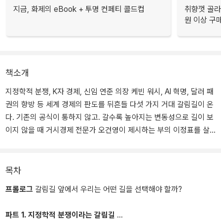
지금, 화제의 eBook + 투명 컨페티 콜드컵
취향껏 골라
원 이상 구
책소개
지정학적 분쟁, K자 경제, 신임 연준 의장 케빈 워시, AI 혁명, 달러 패
권의 향방 등 세계 경제의 판도를 뒤흔들 다섯 가지 거대 갈림길이 온
다. 기존의 공식이 통하지 않고. 갈수록 높아지는 변동성으로 길이 보
이지 않을 때 거시경제 전문가 오건영이 제시하는 부의 이정표를 살
펴보자.
트럼프 2기로 시작된 예측 불가능한 관세 정책, 이란 사태로 재조명
목차
된 불안한 세계 안보, 하루가 다르게 진화하는 AI 기술은 전 세계 투자
프롤로그
갈림길 앞에서 우리는 어떤 길을 선택해야 할까?
자들을 유례없는 혼돈 속으로 밀어 넣었다. 어제의 정답이 오늘의 오
답이 되는 격변의 시대에 우리는 거대한 다섯 가지 갈림길을 마주하
파트 1. 지정학적 분쟁이라는 갈림길
고 있다. 부의 패러다임이 바뀌게 될 지금, 거시경제 전문가이자 신한