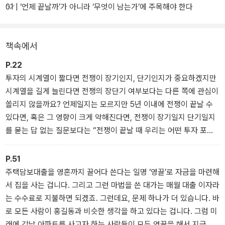
01 | ‘언제 끝날까’가 아니라 ‘무엇이 남는가’에 주목해야 한다
프리미어 패스파인더의 단장 오건영은 시장이 가장 뜨겁게 던지는 질
문에 답을 하기 위해 이 책을 집필했다. 단순한 재테크 기법, 단기적인
유행을 좇는 기술 대신 이 책에서는 앞으로 세계 경제의 판도를 뒤흔
책속에서
들 거시적 균열을 날카롭게 포착하고, 그 안에 숨어 있는 의미를 되짚
는다.
P.22
투자의 시계열이 짧다면 전쟁이 장기인지, 단기인지가 중요하겠지만
이 책의 가장 큰 미덕은 저자의 탁월한 스토리텔링에 있다. 어렵고 딱
시계열을 길게 늘린다면 전쟁의 장단기 여부보다는 다른 쪽에 관심이
딱하게 느껴지는 이야기도 그를 통하면 쉬워지며, 데이터와 역사적
쏠리지 않을까요? 언제일지는 모르지만 5년 이내에 전쟁이 끝날 수
사건으로 재미있게 설명하는 그에게 60만 독자가 열광했다. 유튜브
있다면, 혹은 그 영향이 크게 약해진다면, 전쟁이 장기일지 단기일지
누적 조회수는 수천만회에 이르며 그를 통해 투자에 입문한 사람도
를 묻는 답 없는 질문보다는 “전쟁이 끝날 때 우리는 어떤 투자 포트
상당수다. 흥미진진한 비유를 따라가다 보면 세계 경제의 거대한 흐
폴리오를 갖고 있어야 할까요?”라는 질문이 보다 중요하다고 생각합
름이 단숨에 이해되는 놀라운 경험을 하게 될 것이다. 지식의 대전환
니다.
P.51
을 갈망하는 독자들을 위한 경제경영 입문서다.
주택담보대출을 영혼까지 끌어다 쓴다는 일명 ‘영끌’로 자금을 마련해
서 집을 사는 겁니다. 그리고 그런 마법을 쓴 대가는 매월 대출 이자라
는 수수료로 지불하면 되겠죠. 그런데요, 문제 하나가 더 있습니다. 바
로 모든 사람이 홍길동과 비슷한 생각을 하고 있다는 겁니다. 그럼 미
래에 강남 아파트를 사고자 하는 사람들이 모두 영끌을 해서 지금 치