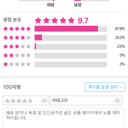
이터와 역사적 사건으로 재미있게 설명하는 그에게 60만 독자가 열
여성
남성
광했다. 유튜브 누적 조회수는 수천만회에 이르며 그를 통해 투자에
입문한 사람도 상당수다. 흥미진진한 비유를 따라가다 보면 세계 경
9.7
평점 분포
제의 거대한 흐름이 단숨에 이해되는 놀라운 경험을 하게 될 것이다.
87.8%
지식의 대전환을 갈망하는 독자들을 위한 최적의 경제경영 입문서다.
10.2%
다섯 가지 갈림길 위에서 지금 당장 부의 경로를 재탐색하라 이 책은
세계 경제의 운명을 결정지을 다섯 가지 갈림길을 분석한다. 파트 1에
2.0%
서는 지정학적 분쟁의 갈림길을 다루며 전쟁의 공포를 넘어, 종전 이
0%
후 세계 무역과 공급망에 닥쳐올 새로운 구도를 과거 데이터를 바탕
0%
으로 면밀히 분석한다. 파트 2 K자 경제의 갈림길은 심화되는 양극화
속에서 막연한 불안감을 걷어내고, 무너지는 하단과 도약하는 상단이
어디인지를 짚어낸다. 파트 3 연준 의장 교체의 갈림길에서는 새로운
100자평
게시물 운영 원칙
연준 의장 케빈 워시가 누구인지, 그가 지향하는 통화 정책의 미래는
무엇인지에 대해 다룬다. 파트 4 AI 혁명의 갈림길은 기술 낙관론에
카테고리
매몰되지 않고, AI가 실제로 우리 경제를 ‘고성장·저물가’라는 이상적
인 신세계로 이끌 수 있을지 그 가능성과 조건을 현실적으로 타진한
다. 이때 미래를 네 가지 시나리오로 가정해 AI가 투자에 가지는 함의
까지 다룬다. 마지막 파트 5 미국 달러 투자의 갈림길에서는 미국 예