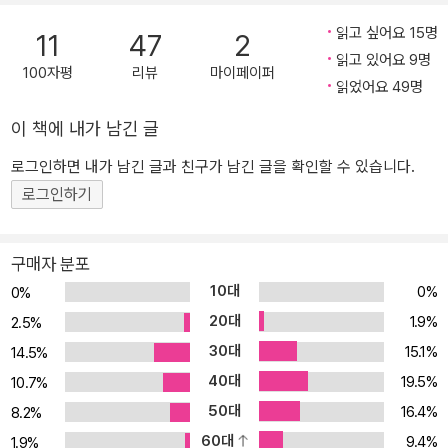
연준 의장 케빈 워시, AI 혁명, 달러 패권의 향방 등 세계 경제의 판도
읽고 싶어요 15명
를 뒤흔들 다섯 가지 거대 갈림길이 온다. 기존의 공식이 통하지 않고.
11
47
2
읽고 있어요 9명
갈수록 높아지는 변동성으로 길이 보이지 않을 때 거시경제 전문가
100자평
리뷰
마이페이퍼
읽었어요 49명
오건영이 제시하는 부의 이정표를 살펴보자. 포트폴리오를 재편하고,
부가 지나는 길목을 선점할 수 있을 것이다. 세계 경제 대전환, 경제의
이 책에 내가 남긴 글
패러다임이 바뀐다! 최고의 거시경제 스토리텔러 오건영이 제시하는
이정표 트럼프 2기로 시작된 예측 불가능한 관세 정책, 이란 사태로
로그인하면 내가 남긴 글과 친구가 남긴 글을 확인할 수 있습니다.
재조명된 불안한 세계 안보, 하루가 다르게 진화하는 AI 기술은 전 세
로그인하기
계 투자자들을 유례없는 혼돈 속으로 밀어 넣었다. 어제의 정답이 오
늘의 오답이 되는 격변의 시대에 우리는 거대한 다섯 가지 갈림길을
구매자 분포
마주하고 있다. 부의 패러다임이 바뀌게 될 지금, 거시경제 전문가이
10대
0%
0%
자 신한 프리미어 패스파인더의 단장 오건영은 시장이 가장 뜨겁게
20대
던지는 질문에 답을 하기 위해 이 책을 집필했다. 단순한 재테크 기법,
1.9%
2.5%
단기적인 유행을 좇는 기술 대신 이 책에서는 앞으로 세계 경제의 판
30대
15.1%
14.5%
도를 뒤흔들 거시적 균열을 날카롭게 포착하고, 그 안에 숨어 있는 의
40대
19.5%
10.7%
미를 되짚는다. 이 책의 가장 큰 미덕은 저자의 탁월한 스토리텔링에
50대
16.4%
8.2%
있다. 어렵고 딱딱하게 느껴지는 이야기도 그를 통하면 쉬워지며, 데
60대
9.4%
1.9%