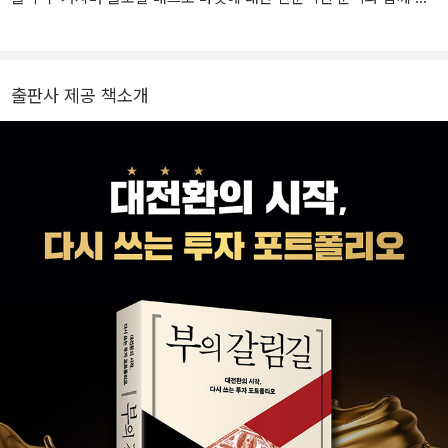
크로 투자 전략 수립, 대외 기관·고객 컨설팅, 강의 등의 업무를 수행
했다. 현업에서 단단하게 다져진 글로벌 마켓 인사이트와 누구나 이
해할 수 있는 친절한 맞춤 설명이 트레이드 마크다. tvN 「유 퀴즈 온
출판사 제공 책소개
더 블럭」에 글로벌 경제 전문가로 출연했고, 유튜브 「지식인사이드」에
출연해 누적 조회 수 2천만 회를 달성하며 큰 화제를 일으켰다. KBS
「특파원 보고 세계는 지금」에 고정 패널로 출연 중이며 「교양이를 부
탁해」, 「삼프로TV」, 「연합뉴스」 등 유수의 미디어에 출연해 대한민국
최고의 거시경제 일타강사로 신뢰도 높은 정보를 전달하고 있다. 페
이스북, 네이버 카페를 운영하면서 7.7만 명의 팔로워와 5.5만 명의
카페 회원들에게 글로벌 금융 시장의 정보와 견해를 꾸준히 제공하는
중이다. 2021년, 2020년에 출간한 책 『부의 시나리오』, 『부의 대이
동』은 수십만 독자에게 사랑을 받는 베스트셀러가 되었고, 2022년에
출간한 『인플레이션에서 살아남기』는 박무미래재단 선정 제1회 경제
경영 우수도서상을 수상, 2023년에 출간한 『위기의 역사』는 제42회
정진기언론문화상 수상 및 세종문고에 선정되며 그 가치를 인정받았
다. 2025년에 출간한 『환율의 대전환』 역시 출간 즉시 화제를 모으며
분야 베스트셀러에 진입했다. 서강대학교 사회과학부와 미국 에모리