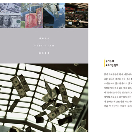
의 책’으로 선정되었다. 또한 2012년에 방송된 EBS 다큐프라임 <자
본주의>로 한국방송대상 대상, 국무총리 표창 등 10여 개의 상을 수
상했다. 현재 EBS 정책기획부장으로 재직 중이며, ‘어떻게 행복하게
살 것인가’에 관심이 많은 평범한 엄마로서 인생과 철학에 관한 차기
프로그램을 기획 중이다. EBS <자본주의> 제작팀 작가｜고희정 이
화여자대학교에서 과학교육을 전공하고 석사학위를 받았다. 중, 고등
학교와 대학교에서 과학을 가르쳤다. <딩동댕 유치원>, <방귀대장
뿡뿡이>, <생방송 톡톡 보니하니>, <뽀뽀뽀>, <꼬마 요리사>, <만
들어 볼까요?>, <과학 놀이터>, <토끼가 까꿍>, EBS 다큐프라임 <
자본주의> 등의 방송 프로그램을 썼다. 『어린이 과학 형사대 CSI 시
리즈』, 『토토 수학 놀이터 시리즈』 등의 책을 냈다. 현재 EBS <부모
> 프로그램과 『어린이 과학 형사대 CSI 시리즈』, 『토토 수학 놀이터
시리즈』를 쓰고 있고, 동아일보에 <고희정 작가의 과학 돋보기>를
기고하고 있다. 우리 아이들에게 어떤 세상, 어떤 삶을 물려줄 것인가
를 깊이 고민하며 『자본주의』를 썼으며, 이 시대를 살아가는 사람들
과 함께 공감하고 소통하는 글을 쓰고자 한다.