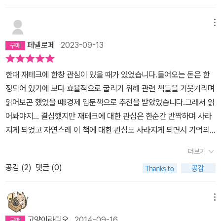
흔적이 보인다. 또한, 한 사람 만의 감수가 아닌 여러 전문가들이 각자
의의 실체에 대해 알고 개인이 주의할것을 당부한다. 쳇바퀴에서 벗
의 양을 증가시키면서 돈의 가치를 떨어뜨린다.연방준비은행(FRB)
사람이다.21물가가 계속해서 오르는 비밀은 바로 ‘돈의 양‘이 많아졌
의 시각에서 생각하는 바를 밝히는 것이 신뢰도가 높다고 생각되었
어나 자본주의에 대해 시민이 되라는 말 같다. 그리고 그 방법으로 경
은 그저 민간은행의 연합으로 구성되었다. 미국이라는 한 국가가 전
기 때문이다. 돈의 양이 많아지면 돈의 가치가 하락하게 되고, 결과적
메뉴
다. 비교적 쉽고, 단숨에 읽게 방송을 간접적으로 본 것처럼 서술되었
제교육을 제안하다. 그래서 이 책의 다음시리즈는 자본주의 설명서라
세계 생산량의 25%를 차지하고 있다는 사실에 놀랐다. 미국의 경제
으로 물가가 오르게 된다. (...) 결국 ‘물가가 오른다‘라는 말의 진짜 의
다. 첫 번째 부분은 자본주의의 핵심은 ‘빚’이라는 것인데, 특히 의
는 경제 교육책이다. 역시 기대되는 편.
페넬로페
2023-09-13
규모가 상당히 큰 것은 인정하겠지만, 1944년 7월 브레턴우즈 협정
미는 ‘물건의 가격이 비싸졌다‘라는 말이 아니라 ‘돈의 가치가 하락했
자 앉기 게임으로 이 자본주의가 ‘빚’으로 돌아가는 시스템임을 쉽게
으로 세계 각국의 통화를 달러에 고정시킨 사실과 민간의 FRB가 관
다‘라는 말이다.29결과적으로 돈이란 우리가 서로 주고받는 그 무언
설명해준다. 노래를 부르며 박수를 치며 원을 그리면서 돌 때 즐거움
한때 재테크에 한창 관심이 있을 때가 있었습니다.들어오는 돈은 한
리하는 달러가 기축통화 역할을 하며 세계 경제의 흐름을 좌우한다는
가가 아닌, 은행이 창조해낸 결과물이다. 이렇게 있지도 않은 돈을 만
이 신호와 동시에 의자에 앉는 순간 누군가는 낙오될 수밖에 없다. 호
정되어 있기에 보다 효율적으로 굴리기 위해 관련 책들을 기웃거리며
사실은 쉽게 납득하기 어렵다.이 책은 우리가 일상적으로 접하는 경
들어 내고 의도적으로 늘리는 이런 과정을 우리는 ‘신용창조‘,‘ 신용팽
황을 느끼면서 전체적인 경기가 상승 할 때도 있지만, 경제거품이 꺼
읽어보곤 했었을 때!경제 입문책으로 추천을 받았었습니다.그래서 읽
제 현상들을 이해하는 데 큰 도움을 준다. 경제 시스템의 본질을 파악
창‘ 등의 용어로 부른다.31자본주의 경제체제는 ‘돈으로 굴러가는 사
지면 누군가는 낙오되는 상황이다. 이것은 누군가가 빚을 져서 이자
어봐야지... 결심했지만 재테크에 대한 관심은 한순간 반짝하며 사라
하고, 자본주의 사회에서의 우리의 위치를 재조명하게 만든다. 애덤
회‘가 아니라 ‘돈을 창조하는 사회‘라고 해야 보다 정확할 것이다.88
와 원금을 모두 갚는 순간 누군가에게는 빚을 지더라도 갚을 이자를
지게 되었고 자연스레 이 책에 대한 관심도 사라지게 되면서 기억의
스미스, 칼 마르크스, 케인스, 하이에크와 같은 자본주의 사상들에 대
전 세계는 미국의 금융에 운명을 맡기고 있다. 이는 당신도 예외가 아
다른 자가 가지고 가기 때문에 기회가 없게 된다. 따라서 파산까지 이
저편에 묻어두었습니다.그렇게 시간은 흐르고...​벌써 이 책이 출간된
해 다시 알게 되었고 경제 지식의 중요성을 깊이 느끼게 되었다. 자본
니다.171'우리는 10년 뒤에 지금보다 더 금융이 중요한 세상에 살게
더보기
르게 된다는 논리이다. 문제는 의자 앉기 게임은 일회성이 아니고 자
지 10년이 지난 요즘.다시 수면 위로 떠오르게 되었습니다.기대도 되
주의 사회의 복잡한 메커니즘을 이해하고자 하는 사람에게 추천한다.
된다는 사실을 알고 있어야 합니다. 10년 전보다 지금 금융이 훨씬 중
본주의가 돌아가는 동안에는 계속 되기 때문에 언젠가는 나 또한 의
공감 (
2
)
댓글 (0)
고 설레기도 하고...아직까지도 이 책이 회자된다는 건 그만큼 의미가
#자본주의 #EBS #다큐프라임 #돈 #화폐 #자본 #은행 #채권 #소
요한 것처럼요.'299어떻게 보면 지금 우리에게 필요한 것은 바로 이
자에 앉지 못하게 될 수도 있다. 해결책은 딱히 없다. 하지만 살아남기
있다는 것이기에 저도 그 대열에 합류해 보려 합니다.​'불안해하지 않
비 #물가
러한 부분이다. 경제를 보는 것이 아니고, 돈을 버는 것이 아니고, 분
위해 노력하라는 다소 냉혹하지만, 틀린 말은 아닌 것이 사실이니까.
고 충분히 즐길 만큼 돈을 벌 수 있는가'위기의 시대에 꼭 알아야 할
메뉴
배의 시스템을 보는 것이 아니라 ‘사람‘을 봐야 한다는 것.361'복지란
우리는 ‘생존’해야 한다. 살아남기 위해서는 작은 것이라도 낮은 위
자본주의 경쟁에 관한 33가지 비밀​『자본주의』이 책은 'EBS 다큐프
우리가 서로에게 해주는 보험입니다.'364'가난한 사람들이 있으면
고양이라디오
2014-09-16