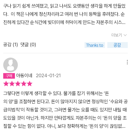
사회는 자본주의 사회이다. 우리가 살아가는 세계가 어떤 원리로 구
높이는 교육을 받는 것과 금융지능을 키울 것을 주문한다. 또는 독립
이다. 지금까지 자본주의는 자본가, 은행, 정부를 위한 자본주의였다.
구나 읽기 쉽게 쓰여졌고, 읽고 나서도 오랫동안 생각을 하게 만들었
성되었는 지 그 본질은 무엇인 지, 왜 부의 불평등은 갈수록 심해지는
재정상담사에게 금융 상담을 받을 수 있는 시스템을 구축해야 한다.
자본주의의 혜택은 이제 99%의 평범한 사람들에게 돌아갈 때가 되
다. 이 책은 나에게 정신차리라고 여러 번 나의 등짝을 후려쳤다. 순
지 그에 대한 해답이 이 책에 있다. 정말 많은 사람들이 이 책을 읽었
세 번째는 우리의 소비의 관련된 이야기이다. 쇼핑 마트에 가면 내가
었다. 자본주의가 가지고 있는 그 강력한 성장엔진을 우리 모두를 위
진하게 있다간 순식간에 빚더미에 허덕이게 만드는 자본주의 시스템
으면 한다. 자본주의의 노예에서 벗어나길 바란다.
생각하는 이상의 소비를 하게끔 유혹하는 온갖 상품의 진열로 인해
해 나누어 써야 할 때가 된 것이다. 낙오자가 될 수 있다는 사람들의
에서 살아남으려면 열심히 공부하고 경계하는 수 밖에 없을 것이다.
순간적인 충동으로 구매하게 되고, 집으로 돌아야 후회를 한 적이 한
더보기
불안감을 해소하고 소득의 불균형을 해결함으로써, 많은 사람들이 더
그리고 더 나아가 우리 다음 세대의 젊은이들은 생존이 문제가 아니
두 번이 아니다. 특히 남녀의 차이를 보자면 마케터가 공략하기 쉬운
행복한 자본주의를 만들어낼 수 있다. 이 모습이 바로 가장 영속가능
공감 (
1
)
댓글 (0)
라 진짜 자신이 좋아하는 일에 마음껏 도전할 수 있는 그런 세상을 맞
성별은 여성이다. 남성에 비해 여성의 광고의 논리에 쉽게 넘어가고
한 자본주의는 아닐까, 하는 제언을 감히 해본다. - page 385​시장도
이했으면 좋겠다. 책 속에서'젊은 세대들이 일자리를 찾기는 앞으로
신상품에 민감하고 가정의 모든 소비를 책임지기 때문이다. 쇼핑은
정부도 아닌 '국민'이 주인인 자본주의​를 이야기했지만 10년이 지난
도 어려울 것입니다. 세계 경제가 빠르게 성장하지 않을 것이기 때문
메뉴
무의식의 지배에 일어나는 일련의 정신과학적인 행위라고 볼 수 있
지금 우리 사회는 어떤지...되짚어보아야 했습니다.​'경제'책이라면 용
이죠. 무슨 일이든 하는 게 일이 없는 것보다 낫다는 걸 깨닫기 바랍니
다. 우리는 의식적인 합리적 소비를 하고 있다고 여길 지라도 실상은
아동이네
2024-01-21
어도 그렇고 어려웠던 게 사실입니다.그래서 선뜻 읽어보지 않았었고
다. 경험, 제시간에 나가는 것, 낮은 자리에서 시작해서 승진하는 능
마케팅행위가 공략하는 소비자의 무의식적인 욕구를 자극하여 필요
그저 불만만을 가지며 살아왔었습니다.하지만 이 책은 술술 읽히는
력, 이런 것들이 노동을 아예 안 하는 것보다 나을 것입니다.' - 제프리
하지도 않은 상품을 필수적인 상품으로 둔갑시켜 구매를 하게끔 하는
그렇다면 이렇게 생각할 수 있다. 물가를 잡기 위해서는 ‘돈
것은 물론이요, 안일하게 불만을 내뱉은 제 태도에 일침을 가해주었
마이론 서브프라임 모기지론의 비밀미국을 금융위기로 몰고 간 이 사
매혹적인 마법이다. 이를 뉴로 마케팅이라고 한다. “MRI를 통해 보
의 양‘을 조절하면 된다고. 돈이 많아지지 않으면 정상적인 ‘수요와 공
습니다.알지 못했기에 속수무책으로 당할 수밖에 없다는 것을.​은행의
태를 들여다보기 전에 우선 '서브프라임'이라는 단어가 무슨 뜻인지부
면, 브랜드를 사면 실제로 대뇌 전 두정부의 활성화를 볼 수 있습니다.
급의법칙‘이 작동할 것이고, 그러면 물가는 오를 때도 있지만 내릴 때
배신이야 얼핏 알고 있었지만...​'은행은 당신을 각박한 세상으로 내보
터 알아보자. 미국에서는 개인에 대한 신용등급을 '프라임(Prime, 우
뇌에서는 ‘쿨 스팟’이라고 불리는 영역입니다.” p227 전체적으로
도있을 것이 아닌가. 하지만 안타깝게도 자본주의는 이 ‘돈의 양을 조
내다른 모든 사람과 싸우라고 한다'-베르나르 리에테르 「돈의 비밀」
수)', '알트A(Alternative-a, 중간)', 서브프라임(Subprime, 저신용)
쇼핑은 슬픔, 불안, 우울, 외로움으로 귀결되는 감정과의 전쟁이라고
절할 수 있는 힘이 없다. 아니, 보다 정확하게는 ‘돈의 양‘이 끊임없
중​은행이 돈을 만들어내기 위해서는 '대출'이라는 과정을 거쳐 '빚'에
순으로 나누고 있다. 즉, 서브프라임 모기지론이란 저신용자에 대한