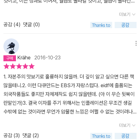
것이고, 이는 성과로 이어져, 월급도 올라갈 것이고, 월급이 올라간다
유는 또 하나 있다. 놀랍게도 자본주의에는 이자가 없기 때문이다. 중
용한 경제 지식이 턱없이 부족함을 느낀다. 사회에 진출하기 전에 회
에서는 금융업계에서 왜 그렇게 각종 상품을 강권하는지, 시도 때도
면, 내가 원하는 것들을 얻을 수 있거나 하고 싶은 것을 할 수 있다는
앙은행이 100원을 발행했다면 사회의 총 통화량은 100이다. 그런데
사에 취직하기 전에, 화폐의 본질이나 경제의 개념을 더 깊이 배웠다
더보기
없이 소비를 권하는지 이야기한다. 자본주의가 어떻게 생겨나 어떤
요즘 시대에서 말하면 다소 순진한 생각을 꽤나 오랫동안 신념처럼
그걸 a라는 사람이 모두 빌렸다. 이자는 5원이다. a가 열심히 일해서
면, 우리가 지금 처한 경제 상황을 더 잘 이해할 수 있었을 것이다.오
변화를 거쳐 지금까지 왔는지, 애덤 스미스의 <국부론>부터 칼 마르
공감 (
4
)
댓글 (0)
믿고 살았다. 그러나 어느 순간 나는 돈을 벌어도 누군가는 계속 빚
돈을 갚고자 해도 사회의 총 통화량이 100이니 뭔가를 현물로라도
늘날 우리는 지갑 대신 스마트폰을 들고 다니며, 현금 대신 전자 결제
크스의 <자본론>, 케인스의 거시경제학과 하이 에크의 신 자유주의
을 질 것이라고 생각했고, 누군가가 벌면 나도 빚을 질 것이라는 생각
주지 않는 한 105를 만들순 없다. 그래서 중앙은행은 5에 해당하는
를 이용한다. 돈이라는 것은 실체가 있는 무엇이 아니라, 신뢰를 기반
를 통해 설명해준다. (금융 무식자인 나에게도 전혀 어렵지 않았다.)
에 가슴이 서늘해졌다. 내가 아무리 돈을 벌더라도, 내가 살아가는데
통화를 누군가에게 또 대출하는 형태(주로 채권)로 발행할수 밖에 없
메뉴
으로 형성된 신용의 금액이라는 사실을 더욱 실감하게 된다. 은행에
책에 따르면, 전 세계 대다수의 사람들을 절대 빈곤에서 구해준 제도
필요한 필수품 및 생활용품의 가격, 즉 물가가 내 월급 인상률보다 더
다. 이런일이 꼬리를 문다면 통화량을 급증대할 수 밖에 없는 것이
서 창조해낸 가상의 숫자들이 사람들의 생활을 지배하고 있다. 사회
Krähe
2016-10-23
는 자본주의밖에 없다. 문제가 많으나 장점이 많은 제도임에는 분명
올라간다면, 또는 내가 일하는 회사가 갑자기 어려워지면서 내가 자
다. 이런 돈놀음의 자본주의를 읽으면 사상누각 갖다는 생각도 들며
에 나와 경제 활동을 하다 보면, 집이나 차를 마련하기 위해 대출을 이
하다. 그러나 자본주의에도 빈틈은 있고, 시대가 변함에 따라 고쳐 써
연스럽게 실업자가 된다면, 혹, 무사히 일하게 되더라도, 언젠가는 그
경이롭다는 생각에 매우 위험하다는 생각도 든다. 과연 경제는 얼마
용하는 경우가 많다. 부모의 지원을 받는다면 모를까, 대부분의 사람
1. 자본주의 맛보기로 훌륭하지 않을까. 더 깊이 알고 싶으면 다른 책
야 하는 부분이 있기 마련이다. 또한 자본주의를 어떻게 수리해 쓰느
만 두어야 할 때가 올 것이다. 소득을 지속적으로 무덤까지 가지고 갈
만큼 성장할 수 있을까. 성장이 계속되는 것은 당연한가? 경제성장이
들은 빚을 지게 된다. 지구에 자유인으로 태어난 우리는 경제 활동을
많을테니.2. 이런 다큐만드는 EBS가 자랑스럽다. eidf에 출품되는
냐에 따라 우리의 미래가 달라질 것이다. 다시 말해 자본주의의 미래
수는 없는 터라, 위와 같은 나의 감상이 호락호락하지만은 아닐 것이
라는 것이 인간이 지구의 자원을 이용하여 뭔가를 계속 생산해 내는
하면서 자연스럽게 빚이라는 유리벽에 갇히게 되는 것이다.이 책은
외국작품들도 좋지만 자체제작도 쉽지 않을텐데. (아 이 무슨 뒷북이
는 다름 아닌 나의 미래이고, 우리 모두의 미래이다. 그런데 문제를 해
다. 내가 살아가는 자본주의 시스템을 내가 이해하지 못하고 살아간
것이라면 아직 여지는 많다. 아직 꽤 대단하다고는 해도 우리 인간이
자본주의 사회에서 없어서는 안 될 화폐의 탄생과 확산 과정을 설명
란말인가)3. 결국 이자를 주기 위해서는 인플레이션은 무조건 생길
결하고 싶으면 원인이 뭔지를 우선 알아야 하니까. 원인부터 해결책
다면, 나중에라도 억울하게 당했다며 울분을 토하게 될 것이니, 모든
지구를 갉아먹는 것은 꽤나 여지가 남아 있기 때문이다. 지금과 같은
한다. 그리고 은행의 숨은 기능에 대해 설명하며, 은행에 대한 일반적
수밖에 없는 것이라면 무언가 암물한 느낌은 어쩔 수 없는 것이려나.
까지 친절하게 알려주어 좋았다. 이래서 책이 좋더라. 더 알고 싶으면
승리자가 웃을 수밖에 없는 이 전쟁터 같은 삶에서 살아남으려면 ‘자
화석연료 체제에 머무른다면 상당한 한계가 오겠지만 재생에너지로
인 관점을 새로운 관점으로 바라보게 한다. 은행은 대출이라는 상품
4. 다큐 중간중간에 등장하는 외국 전문가들의 저작들을 친절하게 달
더 봐야 하겠지만, 일단은 이 정도도 만족이다.15빚은 선(善)이다. 빚
본주의’라는 것을 잘 알고 있어야 하겠다. 그런 의미에서 이 책은
넘어간다면 상당히 무한하다. 우리는 지구로 쏟아지는 태양에너지의
더보기
으로 수익을 올리면서 시중에 돈의 양을 늘린다. 지급준비율이라는
아놓아서 찾아보다가 쇼핑에 관한책만 잔뜩 구매. 과연 언제 읽을 수
이 없으면 자본주의가 정상적으로 작동되지 않기 때문이다. (...) 자본
반갑다. 자본주의를 좌우로 치우치지 않고, 본질을 보기 위해 노력한
대부분을 활용조차 못하는 수준이기 때문이다. 어쨌든 책은 자본주
시스템을 통해 있지도 않는 돈이 있는 것처럼 시중에 살포한다. 통화
공감 (
3
)
댓글 (2)
있을런지.
주의의 입장에서, ‘빚이 없는 사람‘은 나쁜 사람이고 도움이 되지 않는