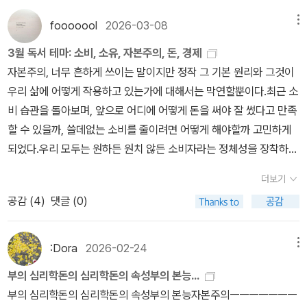
우러나온 학문이었기 때문이다. 두 경제학의 근간은 사람의 얼굴을
한 글은 아니고, 자본주의 시스템에 대한 내용인 것 같습니다. (나중
정‘으로 보이게 하기 위해 첨단기술과 첨단과학, 고도의 심리 기술, 그
금융회사에 소속되지 않은 독립적인 상담사, 즉 '독립재정상담사'이
한 자본주의를 꿈꾸는 것임에 틀림없다고 주장한다. 그에 비해서, 케
에 업데이트 예정) * 전작 «부자의 마지막 가르침»은 돈의 실제 모습
fooooool
2026-03-08
메뉴
리고 유명인을 내세운 광고가 필요하다.결국 소비자들은 ‘필요한 것
다. 금융상품 판매업자의 이해관계와는 독립해서 따로 판매수수료를
인스주의와, 하이에크주의는 아직 첨예하게 대립중이다. 대공황이 왔
에 대해 이야기를 해줍니다. EBS 다큐멘터리를 책으로 옮긴 «EBS
을 구매하는 사람‘이 아니라 ‘필요하지않은 것까지도 소비해 자본주
받지 않고 자문 대상인 고객이 최선의 이익을 얻을 수 있도록 그에 합
3월 독서 테마: 소비, 소유, 자본주의, 돈, 경제
을때 정부의 개입과 적자재정으로 경기 활성화를 시켰으나, 결국 온
다큐프라임 자본주의»를 보다가, 처음으로 자본주의 사회에서 물가
의의 잉여생산물을 떠맡는 사람‘이 되어주어야 하는 것이다.- P217
당한 금융상품을 추천하는 사람을 말한다. 성인이 된 우리의 소비 습
자본주의, 너무 흔하게 쓰이는 말이지만 정작 그 기본 원리와 그것이
스태그플레이션에 정부의 개입축소와 시장의 자율적 조정에 맡기는
는 지속적으로 오를 수 밖에 없는 구조라는 걸 이해하게 됐습니다.
자본주의 사회에서 쇼핑은 패배가 예정된 게임이다. 우리가 자본주
관과 성향은 이미 수십 년간 진행된 '키즈 마케팅'의 산물이라고 할 수
우리 삶에 어떻게 작용하고 있는가에 대해서는 막연할뿐이다.최근 소
논리가 득세를 하게 된다. 그래서 발생한 실업문제및 금융자본주의의
의 사회를 살면서 정말로 행복하고 싶다면, 소비에서 행복을 찾기보
있다. 우리는 매 순간 합리적으로 결정해서 소비하는 것처럼 보이지
비 습관을 돌아보며, 앞으로 어디에 어떻게 돈을 써야 잘 썼다고 만족
침식이 오늘 날 우리가 보고 있는 지구촌 경제상황이다. 마지막에는
다는 내 주변 사람들과의 관계 맺음에서 답을 찾아야 할지도 모른
만, 사실은 어린 시절에 형성되었던 습관의 산물로 소비하게 된다는
할 수 있을까, 쓸데없는 소비를 줄이려면 어떻게 해야할까 고민하게
이러한 문제점을 극복할 수 있는 미래의 자본주의를 생각해보는 부분
다. 내 안의 감정을 관찰하고, 주변 사람들과의 관계 개선에서 스스로
것, 그리고 부모는 상당수가 아이들의 영향에 의해 소비하고 있다는
되었다.우리 모두는 원하든 원치 않든 소비자라는 정체성을 장착하고
에 할애하고 있다. 100% 정답은 아니지만, 방법은 있다. 바로 복지자
의 자존감을 회복하는 과정, 그 속에서 우리는 진정한 행복을 찾을
것은 자본주의 세상에서 살고 있는 우리가 의식하지 못했던 놀라운
있다. 자본주의 시대에선 ‘내가 어떤 소비자가 될 것인가’하는 고민이
본주의 이다. 금융자본주의의 문제점을 해결하는 것은 복지 자본주
수 있을 것이다.- P275인류 역사상 등장했던 그 어떤 체제도 자본주
더보기
비밀 중의 하나이다. 마케팅'마케팅이란 다양한 기술을 사용해 전략
각자의 고유한 정체성을 결정할만큼 소비는 삶에서 중요한 이슈라는
의로 가는 것이며 이는 복지국가가 되어야하는 것으로 귀결될 수 있
의를 이기지 못했다.그리고 자본주의는 지금껏 막대한 인류의 부
공감 (
4
)
댓글 (0)
적으로 유혹해서, 이유는 모르겠지만 그 상품이 필요하다고 느끼게
생각이 든다.<독서 포인트>소비와 소유에 대하여돈을 쓰는 행위 뒤
다. 이는 현재 자본주의의 최대 폐해인 ‘ 소득의 불균형’을 해소하는
를 만들어냈던 근본적인 동력이자 시스템이 되어 왔다. 문제는 ‘누구
하는 것입니다.' - 마틴 린드스트롬 '한국의 마트에 가면 재미있어요.
의 심리에 대하여자본주의 경제체제에 대하여진정한 경제적 자유에
길이다. 맬더스는 ‘가난한 자의 주머니를 채워라. 그러면 소비가 촉진
를 위한‘ 자본주의가돼야 하느냐는 점이다. 지금까지 자본주의는 자
시식이 많죠. 커피를 맛보거나 음식을 먹어볼 수 있어요. 중요한 사실
대하여개인적인 생각 정리해보기.
:Dora
2026-02-24
메뉴
된다.’라고 했듯이 단순히 서민들에게 빈민층이 되지 않도록 기부하
본가, 은행, 정부를위한 자본주의였다. 자본주의의 혜택은 이제 99%
이에요. 우연이 아닙니다. 현대 신경과학에 설명돼 있죠. 음식 등 무언
거나, 최소 생활자금을 대주는 소극적인 복지 정책으로는 극복이 불
부의 심리학돈의 심리학돈의 속성부의 본능...
의 평범한 사람들에게 돌아갈 때가 되었다. 자본주의가 가지고 있
가의 냄새를 맡으면, 감각을 자극하고 오감 모두를 통해 허기를 더 느
가능하다. 노동자들이 해고되거나, 직장을 잃게 되는 상황이 발생할
부의 심리학돈의 심리학돈의 속성부의 본능자본주의ㅡㅡㅡㅡㅡㅡㅡ
는 그 강력한 성장엔진을 우리 모두를 위해 나누어 써야 할 때가 된 것
껴요. 결국 더 많이 사게 되죠. 음식뿐 아니라 모든 상품을 더 많이 사