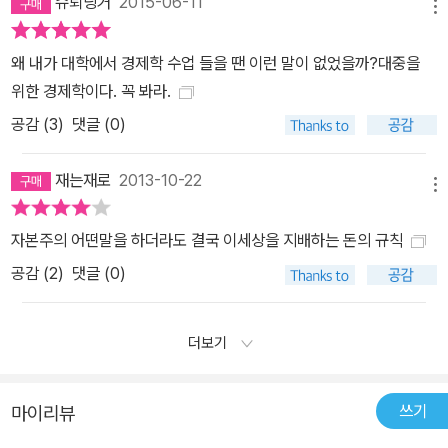
슈뢰딩거
2015-06-11
게 될 것이다. 이제 금융에 관한 지식과 활용 능력이 빈부 격차의 차이
메뉴
를 가져오게 될 것은 분명한 사실이다. 그러므로 금융에 대한 이해력
은 우리가 꼭 갖춰야 할 필수 능력이다. “부모들 교육이 안 돼 있기 때
왜 내가 대학에서 경제학 수업 들을 땐 이런 말이 없었을까?대중을
문에 가정교육이 이뤄지지 못하는 거죠. 부모들이 우리 아이들한테
위한 경제학이다. 꼭 봐라.
뭘 교육해야 하는지 어떤 이야기를 하면 안 되는지 이야기할 수 있어
공감 (
3
)
댓글 (0)
야 합니다.”라고 천규승 박사는 이야기한다. 은행의 대출이나 돈을 모
으는 것뿐만 아니라 돈을 쓰는 데 있어서도 책은 충격적인 사실들을
재는재로
2013-10-22
메뉴
털어놓는다. 아기는 한 살이 넘으면 이미 100개의 브랜드를 기억한
다고 한다. 마트에 가면 나도 모르게 좌회전을 하고 있고, 쇼핑 카트는
자본주의 어떤말을 하더라도 결국 이세상을 지배하는 돈의 규칙
점점 크기가 커지고 있다. 또 시식을 하다 보면 나도 모르게 계획에 없
공감 (
2
)
댓글 (0)
던 다른 물건들까지도 사고 있는 자신을 발견한 적은 없었는가. 우리
의 머릿속, 우리의 무의식에 스며들어와 쉴 새 없이 퍼붓는 마케팅의
공격에 우리는 속수무책 넘어갈 수밖에 없는가. 책에서 독자들은 자
더보기
신이 알맞게 쓰고 있는지 체크해 볼 수도 있고, 자신을 지키며 행복하
게 소비할 수 있는 방법을 찾아볼 수 있다. EBS 다큐프라임 <자본주
쓰기
마이리뷰
의>에 관한 의견 돈의 원리에 관심이 많아 책도 보고 하지만 정리가