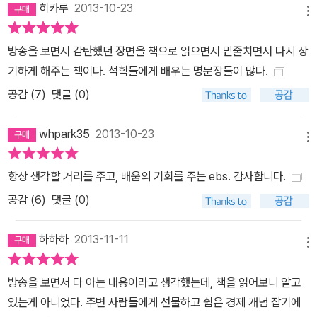
할 수 있을까? 우리는 물가가 오르락내리락한다고 생각하기 쉽지만
히카루
2013-10-23
메뉴
실제로는 그렇지 않다. 물가는 오르기만 하고 내려가지는 않는다. 50
년 전 자장면 값은 15원이었는데, 지금은 적어도 4천원은 줘야 한 그
방송을 보면서 감탄했던 장면을 책으로 읽으면서 밑줄치면서 다시 상
릇을 먹을 수 있다. 자장면 값이 지속적으로 오르기만 했다면, 자장면
기하게 해주는 책이다. 석학들에게 배우는 명문장들이 많다.
의 공급이 지속적으로 부족했든가 아니면 자장면의 소비가 지속적으
공감 (
7
)
댓글 (0)
로 늘었어야 한다. 정말 그랬을까. 이해가 쉽지 않다. 우리가 상식이라
고 생각해 왔던 자본주의 경제에 관해 생각지 못했던 숨겨진 진실들
whpark35
2013-10-23
을 책에서는 파헤친다. 자장면 값이 지속적으로 오르는 원인은 사실
메뉴
은 돈이 ‘신용창조’를 통해 불어나는 과정에 있다고 책은 설명한다. 미
항상 생각할 거리를 주고, 배움의 기회를 주는 ebs. 감사합니다.
국 하버드대 역사학과 니얼 퍼거슨 교수는 이렇게 표현한다. “우리는
공감 (
6
)
댓글 (0)
돈이 은행에 있을 것으로 생각합니다. 현금인출기로 바로 찾을 수 있
기 때문입니다. 하지만 실제로는 이론상 은행에 있는 것입니다. 돈은
하하하
2013-11-11
거의 눈에 보이지 않고, 단지 컴퓨터 화면에 입력된 숫자로만 보입니
메뉴
다.” 제프리 잉햄 영국 캠브리지대 사회학과 교수는 또 이렇게 이야기
한다. “지불에 대한 약속입니다. 신용인 거죠. 모든 돈은 신용이에요.”
방송을 보면서 다 아는 내용이라고 생각했는데, 책을 읽어보니 알고
진실을 아는 자, 그들만이 살아남는다 “펀드· 보험· 금융 너무 복잡해.
있는게 아니었다. 주변 사람들에게 선물하고 쉽은 경제 개념 잡기에