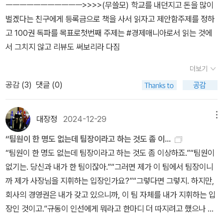
지라도 적극적으로 재교육을 통해 새로운 일자리를 지원해주고, 교육
ㅡㅡㅡㅡㅡㅡㅡㅡㅡㅡㅡ>>>>(무쓸모) 학교를 내던지고 돈을 많이
이다. 낙오자가 될수 있다는 사람들의 불안감을 해소하고 소득의 불
게 됩니다. 몸에 갈망이라는 감각을 심어놓기 때문이에요.'
받는 동안 기본 생활을 충분히 할 수 있도록 보장하며, 그들의 자식들
벌겠다는 친구에게 등록금으로 책을 사서 읽자고 제안함주제를 정하
균형을 해결함으로써, 많은 사람들이 더 행복한 자본주의를 만들어
이 굶지 않고 학원교육의 기회를 잃지 않도록 국가에서 배려하고 고
고 100권 독파를 목표로첫번째 주제는 #경제매니아로서 읽는 것에
낼 수 있다. 이 모습이 바로 가장 영속가능한 자본주의는 아닐까 하
소득층의 소득을 일정 세금으로 배분하여 투자하여 빈민층으로 전락
서 그치지 않고 리뷰도 써보리라 다짐
는 제언을 감히 해본다.- P385
하지 않도록 조정하는 역할이 중요하다. 오히려 빈민층이 많아질수록
더보기
그들의 버는 재산은 없기 때문에 자본주의를 유지하는 것이 힘들게
공감 (
3
)
댓글 (0)
되고 이는 자본주의를 지탱하는 힘이 된다. 읽는 내내 분노와 나약
함에 힘들었지만 그래도 희망은 있을 것 이라 믿어본다. 이는 나 혼자
변화는 어림없고, 시민들이 자신의 권리를 찾기 위해 주체적으로 윤
대장정
2024-12-29
메뉴
리적 각성을 가지고 자본주의를 극복하도록 노력하여야 한다. 금융
“팀원이 한 명도 없는데 팀장이라고 하는 것도 좀 이...
자본의 탐욕이 현재의 위기를 만들었다면 그 해법은 윤리에서 찾을
“팀원이 한 명도 없는데 팀장이라고 하는 것도 좀 이상하죠.”“팀원이
수 있다. 인간이 가질 수 있는 가장 높은 상태의 도덕적, 윤리적 각성
없기는. 당신과 내가 한 팀이잖아.”“그러면 제가 이 팀에서 팀장이니
이 바로 인간이 만들어낸 최악의 단점들을 보완할 수 있다는 이야기
까 제가 사장님을 지휘하는 입장인가요?”“그렇다면 그렇지. 하지만,
다. p382
회사의 경영권은 내가 갖고 있으니까, 이 팀 자체를 내가 지휘하는 입
장인 것이고.”규동이 인선에게 뭐라고 한마디 더 따지려고 했으나 그
보다 먼저 인선이 말을 이어갔다.가장 무서운 예언 사건 | 곽재식“하