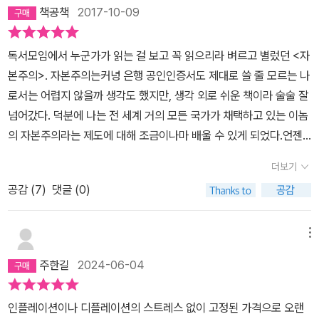
교에서 경제학 자료로 사용해도 될 것 같아요. 하우스푸어, 카드 빚 땜
작진의 고심이 느껴진다. 가장 인상적인건 첫장과 마지막 장이다. 첫
책공책
2017-10-09
에 고생하는 사람들이 봤으면 좋겠네요. 아무도 가르쳐주지 않았던,
장은 자본주의의 비밀이다. 왜 물가는 오르고 자본주의는 어떻게 시
그래서 거대한 음모처럼 보이는 자본주의 실체를 똑바로 볼 수 있었
작되었는가 이다. 경제학에서 물가는 수요공급의 법칙에 의해 결정된
독서모임에서 누군가가 읽는 걸 보고 꼭 읽으리라 벼르고 별렀던 <자
습니다. 한 학기 경제학 강의 듣는 것보다 이 방송이 효과 더 좋을 듯.
다. 하지만 책에서 말하는 실상은 그렇지 않다. 수요공급은 크게 중요
본주의>. 자본주의는커녕 은행 공인인증서도 제대로 쓸 줄 모르는 나
_ pol×××1004님 최고의 석학들을 모두 인터뷰하시고 대단하십니
치 않고 계속 물가는 오르는데 그 이유는 지속적인 통화량의 팽창에
로서는 어렵지 않을까 생각도 했지만, 생각 외로 쉬운 책이라 술술 잘
다. 그 수고에 정말 감동받았습니다. 그분들이 얼마나 훌륭한 분들이
있다. 경제가 성장하면 통화량은 마땅히 팽창하기 마련이지만 안타깝
넘어갔다. 덕분에 나는 전 세계 거의 모든 국가가 채택하고 있는 이놈
고 세계 최고의 경제학자들인지 알고 있습니다. 다큐를 보면서 내가
게도 경제성장 수준 이상의 통화팽창으로 물가는 항상 실물경제 이상
의 자본주의라는 제도에 대해 조금이나마 배울 수 있게 되었다.언젠
지적으로 성장한다는 느낌을 받은 건 오랜만이었습니다. 굉장한 어려
으로오른다. 그러면 통화가 팽창하는 이유는? 책은 이것을 은행업의
가 연예인이 받는 몸값이 어마어마하다는 걸 알고는 어떻게 저렇게까
운 주제가 될 수 있는 자본주의에 대해 5부작으로 이렇게 쉽게 설명
시작에서 찾는다. 과거 영국에서 화폐는 다른세계처럼 금이었다. 사
더보기
지 받을 수 있을까 생각해본 적이 있다. 자본주의를 파는 건 광고라는
하다니요. _ zzz××××ha님
람들은 금 보관의 안정성을 위하여 마을에서 가장 안전한 금고를 갖
공감 (
7
)
댓글 (0)
데, 광고 안에서 최대한 매력적인 모습을 보이며 각종 상품을 닥치는
고 있던 금세공업자에게 자신들의 금을 맡겼다. 세공업자는 금을 보
대로 판매하느라 열을 올리는 연예인들을 보면, 혹은 홈쇼핑의 진행
관하면서 금을 받았단 증서를 발급하는데, 공교롭게도 이게 화폐처럼
자들을 보면, 참 기이하게 느껴졌다. 그렇게 번 돈을 모아 으레 건물을
메뉴
쓰이기 시작했다. 금보다 가볍고 유통이 편하니 당연했고 증서만 갖
하나둘씩 사 모으는데, 도대체 그 많은 돈은 다 어디로 가는 걸까? 우
다 주면 금으로 교환할 수 있으니 더욱 당연했다. 그리고 세공업자는
주한길
2024-06-04
리나라가 전 세계에서 경제규모 11위라는데, 서울이 아시아에서 두
곧 사람들이 한꺼번에 금을 찾으러 오지 않으니 항상 금고에서 놀고
번째로 부자인 도시라는데, 어릴 때보다 지금 우리가 훨씬 잘 산다는
있는 금으로 무언가를 할 생각을 한다. 즉 대출업을 시작한 것이다. 이
인플레이션이나 디플레이션의 스트레스 없이 고정된 가격으로 오랜
데, 사람들도 같이 부자가 됐을까? 뭐 이런 생각.책에서는 우선 자본