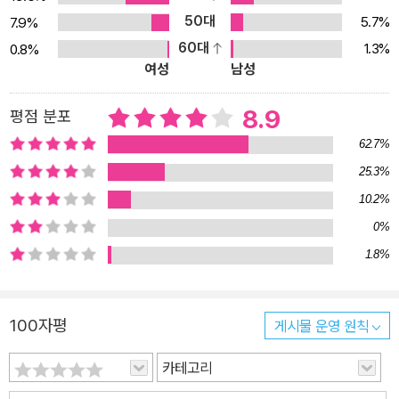
로 결심했다. 그런데 자본주의는 너무나 광범위하고 할 이야기가 많
50대
5.7%
7.9%
아 난감했다. 먼저 30~50대 일반인들을 만나 조사해 보니 그들의 가
60대
1.3%
0.8%
장 큰 관심사는 금융과 소비였다. 목표를 정한 그녀는 자본주의의 발
여성
남성
상지인 ‘영국’과 자본주의를 꽃피운 ‘미국’으로 갔다. 자본주의 역사
그 자체인 영국과 미국의 석학들은 현재의 자본주의를 어떻게 바라보
8.9
평점 분포
는지 궁금했다. 2007년 노벨경제학상을 받은 에릭 매스킨 프린스턴
62.7%
대 교수, 2011년 영국《이코노미스트》가 선정한 ‘세계에서 가장 영향
25.3%
력 있는 경제학자 1위’인 라구람 라잔 시카고대 경영대학원 교수 등을
10.2%
인터뷰했다. 자본주의에 대한 서로 다른 시각을 가진 여러 전문가를
선정했고 내심 불꽃 튀는 논쟁도 기대했는데, 결국은 비슷한 이야기
0%
가 나왔다. “미안하다. 자본주의의 갈 길을 다시 한번 생각해야 할 때
1.8%
다.”라는 것이다. 새 책 『자본주의』에서는 5부작 방송에서 미처 다 보
여주지 못한 내용들이 심층적으로 보완되고 정리되었다. ‘은행에 빚
100자평
게시물 운영 원칙
을 갚는다’는 것이 개인에게는 속박과 굴레를 벗어남을 뜻하지만 국
가 경제로 보면 경제 규모의 축소를 의미한다든지, 뉴스에서 나오는
카테고리
‘서브프라임 모기지’는 대체 무엇이고 왜 문제가 생겼는지, 저축은행