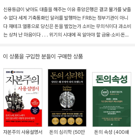
신용등급이 낮아도 대출을 해주는 이유 중앙은행은 결코 물가를 낮출
수 없다 세계 기축통화인 달러를 발행하는 FRB는 정부기관이 아니
다 재테크 열풍으로 당신은 돈을 벌었는가 소비는 무의식이다 과소비
는 상처 난 마음이다 . . . 위기의 시대에 꼭 알아야 할 금융·소비·돈에
관한 비밀 자본주의의 사전적 의미는 ‘이윤추구를 목적으로 자본이
지배하는 경제체제’이다. 아담 스미스가 『국부론』에 자유로운 시장경
이 상품을 구입한 분들이 구매한 상품
제 체제를 묘사한 지 약 250년이 지났고, 우리는 지금도 자본주의 사
회에 살고 있다. 그렇다면 과연 우리는 자본주의를 제대로 알고 있을
까? 인류가 경험했던 그 어느 체제보다 엄청난 부의 생산능력을 보여
준 자본주의 세상, 그러나 구조적인 모순 때문에 주기적으로 위기에
빠질 수밖에 없는 시스템. 자본주의는 이대로 흘러가도 좋은가? 우리
는 지금의 위기를 어떻게 극복할 수 있을 것인가? 미국 리먼브라더스
사태가 내 지갑에 미치는 영향? 지금 자본주의는 기로에 놓여 있다.
이대로 갈 것인가, 새로운 길을 모색할 것인가. 이매뉴얼 월러스틴 예
일대 교수는 2012년 한 강연에서 “자본주의는 한계를 맞았다.”고 말
자본주의 사용설명서
돈의 심리학 (50만
돈의 속성 (400쇄