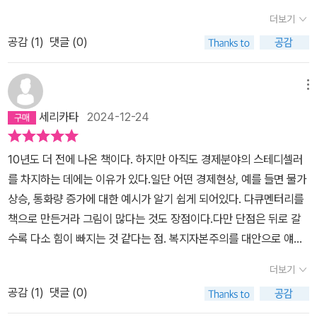
볼 수 있다. 가령 우리 세대에서 가장 고민인 육아나 자녀교육을 들자
이 많아져야만 한다. 그것이 바로 자본주의 사회이다. 돈의 양이 많아
대한 이자를 받아 수익을 챙기기​에 돈을 갚을 수 없는 저신용자에게
주택 담보대출을 의미하는 것이다. 돈을 갚을 능력이 없는 사람들에
더보기
면, 아이들에게 소비하는 것은 투자라고 생각을 갖게 된다. 굳이 그럴
지지 않으면 우리가 살아가는 자본주의 사회는 제대로 굴러갈 수없
대출을 해주는, 자본주의 체제 안에 내재된 법칙이자 또한 약자를 공
게까지 돈을 빌려줬던 것이다. '주택 담보 대출은 최고의 대출 형식이
필요가 없는지 알면서도 주위의 사회적인 위상과 분위기 때문에 소비
공감 (
1
)
댓글 (0)
다. 그것은 마치 ‘직장인이 월급을 받지 않으면 생계에 위협을 받는
멸로 몰아가는 이 비정한 원리에 소름이 끼쳤습니다.'빚'이 있어야 돌
었어요. 주택 가격이 오르고 있기 때문에 돈을 빌린다는 느낌이 안 들
를 하는 것을 당연하게 만들고, 이는 저소득층이나 고소득층이나 다
다‘와 같은 너무도 당연한 말이다. 따라서 ‘물가를 조절하기 위해서 돈
아가는 사회...그 사회를 살아가는 우리는 허덕일 수밖에 없었습니다.​
어요. 합법적으로 내 자신인 것을 꺼내 쓰는 것 같죠. 집값이 계속 오
마찬가지로 해당된다. 이는 개인보다 소속감과 집단을 더 중요시 하
의 양을 줄이라는 말은 곧 직장인들에게 ‘월급을 주지 않을 테니 우
그리고 곳곳에 설치되어 있는 보안용 CCTV의 또 다른 이면.​'저는 관
메뉴
르니까 그 오른 만큼의 돈을 빌리는 겁니다. 그런데 집값이 내려가기
는 한국 사회에서 더 큰 힘을 발한다. 때로는 소비가 고통을 느끼게
리 회사를 위해 열심히 일하라‘는 말과 비슷하다. 안타깝지만- P23결
찰합니다. 우리 회사는 전 세계에 140명의 관찰 마케터를 두고 있고,
시작하자 아무 보호장치가 없었어요. 이미 집을 담보로 대출을 했으
세리카타
2024-12-24
할 수도 있다. 신용카드를 사용하여 구매할 때는 마치 마약을 한 것처
국 은행은 자기 돈으로 돈을 버는 것이 아니라 남의 돈으로 돈을 창조
이들은 주중이나 주말에 쇼핑몰, 상점, 공항, 기차역에 가서 사람들이
니까요. 이미 집을 사고 차를 사고 그에 맞는 생활에 돈을 써 왔기에
럼 고통이 덜하지만, 현금을 사용하여 구매할 때에는 뇌가 고통을 느
하고, 이자를 받으며 존속해 가는 회사인 것이다. 바로 이것이 우리 사
어떻게 움직이고 교류하는지 관찰합니다. 우리는 다양한 첨단 기술을
소득은 늘지 않았는데도 잘산다는 착각을 하게 된 것입니다. - 라구람
10년도 더 전에 나온 책이다. 하지만 아직도 경제분야의 스테디셀러
낀다고 한다. 어찌 보면 쇼핑중독과 알코올 중독은 일관성을 가지고
회가 빚 권하는 시회가 된 이유이다. 하루에도 몇 번씩 대출 문자가 날
사용해서 단순히 쳐다보는 행위를 보다 확장해서 쇼핑하는 모습을 자
라잔 자본주의 사회에서 은행이 돈 갚을 능력이 없는 사람에게 돈을
를 차지하는 데에는 이유가 있다.일단 어떤 경제현상, 예를 들면 물가
있다고 생각한다. 이를 극복하는 심리적인 방법은 자존감의 회복이라
아오고, 여기저기 은행에서 대출 안내문을 보내는 이유이다. 고객
세히 분석합니다.' - 파코 언더힐, 쇼핑컨설팅사 인바이로셀 CEO​관
빌려주는 것은 '사회적 약자에 대한 배려'의 차원이 아니다. 그들이 동
상승, 통화량 증가에 대한 예시가 알기 쉽게 되어있다. 다큐멘터리를
고 말한다. 소비는 행복과 정비례 하지 않기 때문에 필수적인 소비 외
이 대출을 해가야 은행은 새 돈이 생기기 때문이다.- P44이 모든 것
찰을 토대로 고도의 마케팅 기법을 만들어 우리를 조종하고 있다는
정심이 있어서, 또는 가혹한 현실에 처한 저신용자들에게 조금이라도
책으로 만든거라 그림이 많다는 것도 장점이다.다만 단점은 뒤로 갈
에는 심리적인 방법으로 극복하는 것이 중요하다. 내 안의 욕구 충족
은 단순한 ‘경기불황‘이나 ‘경기침체‘가 아닌 자본주의에 구조적으
사실.지금도 누군가는 내 행동을 지켜보고 있다...​명불허전이었습니
도움을 주기 위해서도 아니다. 그 모든 것은 이미 자본주의 체제 안에
수록 다소 힘이 빠지는 것 같다는 점. 복지자본주의를 대안으로 얘기
의 행복을 찾기보다는 관계맺음과 주위로부터 사랑받는 마음에서 오
로 내재화되어 있는 문제라고 봐도 좋다. 우리는 미국 공공은행연구
다.단순한 경제서가 아닌 이 사회를 살아가는 우리들이 꼭 읽고 넘어
내재된 법칙이며, 또한 약자를 공멸로 몰아가는 비정한 원리다. 재테
하지만 그 복지자본주의의 예시나 방향성 제시가 조금 아쉽다.
는 내 자존감을 높이는 것에서 행복이 올 수가 있기 때문이다. 물질
소 엘렌 브라운 대표의 말처럼 ‘민주적인 시스템이 아닌,은행가를 위
가야 할 책이었습니다.자본주의 속에 살아가는 우리에게 보다 현명히
더보기
크로 제일 많은 돈을 번 사람은 바로 은행이다. 은행은 조그만 위험도
에 대해서 돈을 쓰는 것보다 내 삶의 경험에 투자하는 쪽이 훨씬 더 기
한, 은행가에 의한 민간은행 시스템‘에서 살아갈 수밖에없는 운명
살아갈 방법에 대해 모색할 수 있는 계기가 되었습니다.
감수하지 않은 채 당신의 투자에 올라타 수익이 오르면 그만큼의 수
공감 (
1
)
댓글 (0)
억되고 또 그 만족감과 행복감도 오래 지속됩니다. p271 네 번째 파
에 처한 것이다. 왜 금융위기가 생겼고, 왜 좀처럼 해결될기미가 보이
익을 얻어갔으며, 설사 당신의 투자가 실패해도 웃으며 칼같이 수수