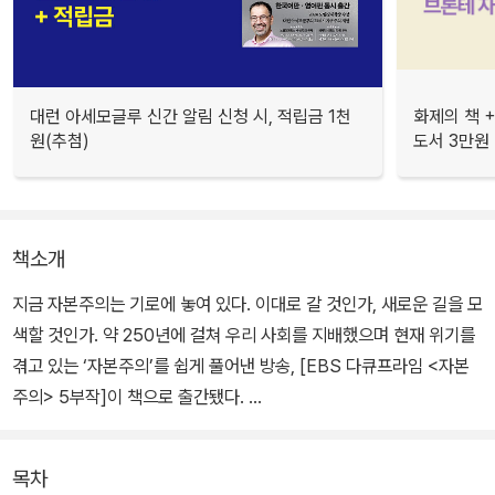
대런 아세모글루 신간 알림 신청 시, 적립금 1천
화제의 책 +
원(추첨)
도서 3만원
책소개
지금 자본주의는 기로에 놓여 있다. 이대로 갈 것인가, 새로운 길을 모
색할 것인가. 약 250년에 걸쳐 우리 사회를 지배했으며 현재 위기를
겪고 있는 ‘자본주의’를 쉽게 풀어낸 방송, [EBS 다큐프라임 <자본
주의> 5부작]이 책으로 출간됐다.
이 책에는 5부작 방송에서 미처 다 보여주지 못한 내용들이 심층적으
목차
로 보완되고 정리되었다. ‘은행에 빚을 갚는다’는 것이 개인에게는 속