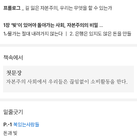
박과 굴레를 벗어남을 뜻하지만 국가 경제로 보면 경제 규모의 축소
프롤로그
_ 길 잃은 자본주의, 우리는 무엇을 할 수 있는가
를 의미한다든지, 뉴스에서 나오는 ‘서브프라임 모기지’는 대체 무엇
이고 왜 문제가 생겼는지, 저축은행 사태는 왜 일어났는지, 마트에 가
1장 ‘빚’이 있어야 돌아가는 사회, 자본주의의 비밀
면 왜 나도 모르게 많이 사게 되는지 등 자본주의 사회의 숨은 진실과
1. 물가는 절대 내려가지 않는다 ｜ 2. 은행은 있지도 않은 돈을 만들
무서움에 관해 책은 경고한다.
어낸다｜ 3. 많은 사람들이 한꺼번에 예금을 찾지는 않는다 ｜ 4. 중
앙은행은 끊임없이 돈을 찍어낼 수밖에 없다 ｜ 5. 인플레이션의 거
책속에서
그리고 무의식중에 우리를 나락으로 빠뜨리는 자본주의의 유혹과 위
품이 꺼지면 금융위기가 온다 ｜ 6. 내가 대출이자를 갚으면 누군가
협 속에서 어떻게 살아남을 것인지 알려준다. 현재의 자본주의 시장
는 파산한다 ｜ 7. 은행은 돈 갚을 능력이 없는 사람에게도 대출해 준
첫문장
경제를 처음으로 묘사했던 1776년 아담 스미스의 『국부론』으로 거
다 ｜ 8. 달러를 찍어내는 FRB는 민간은행이다
자본주의 사회에서 우리들은 끊임없이 소비활동을 한다.
슬러 올라가 스미스와 마르크스의 관점에서 지금의 자본주의를 바라
보기도 하고, 케인스와 하이에크의 ‘시장’이냐 ‘정부’냐 논쟁에서 벗어
나 결국엔 ‘사람’이 가장 중요하다는 결론을 내린다.
밑줄긋기
P.-1
복있는사람들
돈과 빚