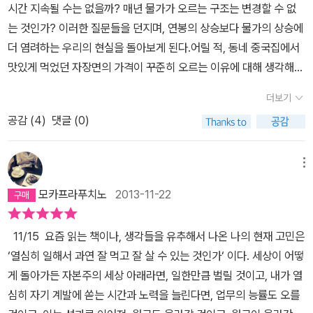
경우에도 역시 진짜 금이 아닌 보관증서를 유통시켰다. 이렇게 금세
시간 지속될 수는 없을까? 매년 물가가 오르는 구조는 변경할 수 없
주의의 기본 원리부터 차근차근 설명한다. 우리는 세상에 존재하는
공업자가 쏠쏠하게 재미를 보고 있는 사이 금을 맡긴 사람들이 이 사
는 것인가? 이러한 질문들을 던지며, 연봉의 상승보다 물가의 상승에
돈이 전부 실재할 것이라 믿지만, 사실은 그렇지 않다. 그 많은 돈은
실을 알게 되었다. 화난 사람들을 진정시키기 위해 금세공업자가 제
더 염려하는 우리의 현실을 돌아보게 된다.어릴 적, 동네 중국집에서
실제로 존재하지 않는다. ㄱ이라는 사람이 돈을 맡기면 은행에서는 1
시한 것은 과거 금 보관료를 받던 것에서 오히려 역으로 금을 맡긴 것
맛있게 먹었던 자장면의 가격이 꾸준히 오르는 이유에 대해 생각해
0%만 남기고 나머지 90%는 ㄴ에게 대출을 해준다. 모든 사람들이
에 대한 대가, 즉 이자를 주기 시작한 것이다. 그렇게 우리가 알고 있
본 적이 있는가? 자본주의 사회에서 이러한 현상은 단순히 물가 상승
한번에 돈을 찾지는 않기 때문이란다. 이때 ㄴ이 대출받은 돈은 실재
더보기
는 예대차에 의한 은행영업이 시작된다. 이렇게 시작된 은행업에서
때문만이 아니라, 경제의 기본 원칙들이 작동하는 방식 때문이라는
하기 않고 그저 컴퓨터 전산 상에 존재하는 돈이다. 그런데 이 가상의
금 세공업자는 그래도 금을 실제로 찾는 사람들이 있으니 금을 금고
공감 (
4
)
댓글 (0)
것을 이 책에서 잘 설명해 주고 있다. 자본주의 사회와 경제의 이면을
돈에 대한 수수료 혹은 이자를 은행에 납부해야만 한다. 그런데 이 돈
안에 단 10%만 남겨놓는다. 이것은 경험에서 나온 수치였는데 실제
파헤치며, 쉬지 않고 열심히 일하고 있는데 살기 힘든 이유를 알려준
또한 저절로 생기지 않는다.누군가가 대출을 받아야만 생긴다. 이런
로도 이어져 오늘날의 지급준비율은 통상10%정도라고 한다.(실제로
다.자본주의 사회에서 우리는 모두 경제 시스템이라는 울타리 안에서
메뉴
식으로 세상에 도는 돈은 실제보다 엄청나게 큰 액수로 부풀려진다.
는 이것보다 낮다.) 통화팽창은 여기서 시작된다. 첫번째 은행이 10
살아가게 된다. 돈이 없으면 불편하고 돈이 있어야 여유를 가질 수 있
이렇게 시중에 돈이 많이 돌게 되면 돈의 가치가 떨어져 물가가 오른
모카프라푸치노
2013-11-22
0만큼의 화폐가 있으면 10을 지급준비로 남기고 대출하고, 그 금액
는 시대를 살아가고 있다. 어릴 때부터 우리는 돈과 경제, 금융에 대해
다. 물가가 오르면 소비가 줄어든다. 소비가 줄면 기업에서는 인원 감
을 대출받은 두번째 은행은 자기가 받은 90의 10%인 9를 남기고 81
제대로 배우지 못한 채로, 사회에 나가게 된다. 이는 마치 어두운 터널
축을 하고, 실업률이 높아져 경제 공황이 찾아온다. 중앙은행에서는
11/15 요즘 읽는 책이나, 생각들을 유추해서 나온 나의 현재 고민은
을 다음 은행으로 대출하는 식이다. 이러다 보면 실제 100만큼의 화
을 횃불 없이 지나가는 것과 같다. 언제 웅덩이에 발이 빠질지, 돌부리
이자율을 높여 시중에 풀린 돈의 양을 조절한다. (어디서 주워들은 얘
‘열심히 일해서 과연 잘 먹고 잘 살 수 있는 것인가‘ 이다. 세상이 어떻
폐는 놀랍게도 1000까지 불어나게 된다. 실제로 우리나라의 통화량
에 걸려 넘어질지 모르는 상태에서 조심스럽게 한 발 한 발 내딛는 것
긴데 이 방법은 이론과는 달리 실효성이 별로 없다고 한다) 결론적으
게 돌아가든 자본주의 세상 아래라면, 일한만큼 벌릴 것이고, 내가 열
은 실물경제의 20배정도 된다고 한다. 그리고 이것이 우리가 알고 있
처럼 말이다.학교에서는 사회 과목을 통해 어느 정도 경제에 대해 배
로 자본주의라는 체재에서 물가는 필연적으로 오를 수밖에 없고, 경
심히 자기 계발에 쏟는 시간과 노력을 늘린다면, 업무의 능률도 오를
는 신용경제의 탄생이다. 은행이 빚을 권하며 통화를 팽창시키는 이
울 기회가 있지만, 실제 세상을 살아가면서 경험하게 되면서 실제 유
제 호황과 불황이 번갈아 찾아오게 된다.이 기본 원리를 바탕으로 책