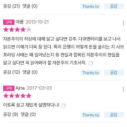
사실은 연방준비제도(Federal Reserve System, 통칭 연방준비은
공감 (
21
)
댓글 (0)
행(FRB)이라 부르는 곳의 정식 명칭)가 돈을 발행합니다. 다른 사람
들처럼 정부도 돈을 빌려야 합니다. 연방준비제도는 은행의 연합이
여름
2013-10-21
고, 은행을 위해서 일합니다(정부기관이 아니다). 왜 학교에 이런 수
메뉴
업이 없을까요? 대학에는 많은 경제학과 학생들, 경영대학원 학생들
자본주의의 허상에 대해 알고 싶다면 강추. 다큐멘터리를 보고 나서
이 있습니다. 하지만 이런 것에 대해 모릅니다. 맞습니다. 의도적으로
읽으면 이해가 더욱 잘 된다. 특히 은행이 어떻게 돈을 굴리는 지 서브
감췄다고 생각합니다. 제 아들은 경제학을 공부하는 대학원생입니다.
프라임 사태는 왜 일어났는지 등 현실과 접목된 자본주의의 현실을
계량경제학을 전공하는데, 졸업 논문을 쓰는 데 어려움을 겪고 있었
알고 싶다면 꼭 읽어봐야 할 자본주의 기초서적.
습니다. 제가 이런 중요한 이슈에 대해서 써보라고 했더니 은행(금융)
공감 (
12
)
댓글 (0)
관련 수업을 안 들었다는 겁니다. 지난 5년 동안 경제학을 공부하고
대학원에 다니면서 은행 수업을 듣지 않았답니다. 필수 과목이 아니
Ajna
2017-03-03
라 전공 과목이라서요. 상황이 이렇습니다.” 고등학교 경제 교과서에
메뉴
보면 수요와 공급의 법칙이 설명되어 있다. 가격이 내려가면 소비자
의 수요량은 늘어나고, 가격이 오르면 생산자는 생산량을 늘린다는
이토록 쉽고 재밌게 설명하다니!
것이다. 그리고 수요량과 공급량이 만나는 지점에서 가격이 결정된다
공감 (
9
)
댓글 (0)
고 배운다. 그렇다면 이것으로 물가가 계속해서 오르는 원리를 설명