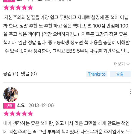
치에서라도 미래를 위해 끊임없이 뭔가를 하면서 새로운 희망을 만들
라임 《자본주의》 5부작'을 책으로 엮은 것이었습니다.그 시작으로는​
돈이 들어요. 세금을 내지 않고 세금은 받기만 하죠. 복지의 목적은 사
어가야 한다. 비록 지금은 그것이 마음에 차지 않더라도 계속해서 도
'왜 미국의 리먼 사태가 내 지갑 속 돈에 영향을 미치는지, 왜 미국 경
람들이 힘든 시기를 지나서 생산적이 되도록 돕는 것이어야 합니다.'3
자본주의의 본질을 가장 쉽고 뚜렷하고 제대로 설명해 준 책이 아닐
전하며 생존을 꿈꾸어야한다. 자본주의 세상에서는 추운 겨울을 지내
제가 우리 집 가계에 영향을 미치는지 궁금했어요. 물가는 왜 수십 년
70사회가 얼마나 문명화 됐는지 측정하는 척도 중 하나는 바로 ‘약자
까 한다. 정말 추천 또 추천 하고 싶은 책이고, 별 100점 만점에 100
고 나면 따뜻한 봄이 오기 때문이다. P68 두 번째는 제테크 열풍의
동안 오르기만 하는지도요.'​담당 PD인 정지은 PD가 이러한 의문을
가 어떻게 배려 받는가?‘이다.
을 주고 싶은 책이다.(약간 오버하자면...) 아무튼 그만큼 정말 좋은
실상과 금융자본주의 양면적 모습을 공개한다. 우리는 항상 은행에
해소하기 위해 지난 10년 동안 다양한 경제학 서적을 섭렵하며 그럼
책이다. 일단 정말 쉽다. 중고등학생 정도면 책 내용을 충분히 이해할
지지 않겠노라고 말하지만, 수많은 감언과 술수와 꼬드김으로 인해
에도 불구하고 풀리지 않는 의문에 대해 이 모든 것들을 관통하는 근
수 있을 것이라 생각한다. 그리고 EBS 5부작 다큐를 기반으로 만들
결국 은행의 수작에 놀아 날 수밖에 없는 형편이다. 은행은 맑은 날에
본적인 원리가 '자본주의'라는 생각에 이것을 방송으로 다루게 되었고
어진 책이니, 다큐를 보고 싶 은 사람은 보시라고 추천해드리고 싶다.
는 우산을 빌려줬다가 비가 오면 우산을 걷는다. -마크 트웨인 p126
저는 이렇게 책으로 만나게 되었습니다.​자본주의 사회에 살아가지만
더보기
경제학에 대해서 관심이 생겨서 책을 읽어보고 있는 중이었다. 요즘
더 이상 이전 세대들과 같이 저축만으로 재산을 불리는 것이 어려운
막상 제대로 알지 못했던 '자본주의'.그 민낯을 보니 두려워지기 시작
공감 (
1
)
댓글 (0)
나온 신간 <장하준의 경제 학 강의>를 읽고나서 이 책을 읽게 되었
상황에 전문가 일지라도 잘 알지도 못하는 금융 상품들에게 우리는
하였습니다.빚지는 사람이 있어야 돌아가는 사회.이 구조적 모순 때
다. 물론 <장하준의 경제학강의>도 좋은 책이다. 하지만 이 책이 더
너무 쉽게 지갑을 열고 만다. 예전보다 더 꼼꼼하게 따져보고 소비를
문에 주기적으로 위기에 빠질 수밖에 없는 시스템이라는 사실에 솔직
쉽고 자본주의의 본질을 좀 더 분명히 알 수 있다. 장하준씨의 책은 초
한다고 하지만, 실상 모아둔 쌈짓돈을 엉뚱한 금융상품에 넣어 하루
메뉴
히 경악하게 되었는데...무의식중에 우리를 나락으로 빠뜨리는 자본
반부에는 흥미 롭고 재미있었는데 중반부에서 조금 지루했다가 후반
아침에 날려버리며 주저앉는 모습을 뉴스를 통해 많이 보고 있다. 지
주의의 유혹과 위협 속에 어떻게 살아남아야 할 것인가...​인류는 역사
소요
2013-12-06
부에는 다시 재미있었다. 일반인들을 위해 쓰인 책이지만 경제학적
성인이라면 이러한 도박은 아지 않을 것인데, 우리는 자칭 전문가라
상 등장했던 그 어떤 체제도 자본주의를 이기지 못했다. 그리고 자본
지식, 상식이 없는 내겐 조금 어렵게 느껴질 때도 있었다. 하지만 <E
고 권위 있는 사람들의 투자 권유에 너무 쉽게 당하는 것은 아닐까 생
주의는 지금껏 막대한 인류의 부를 만들어냈던 근본적인 동력이자 시
내가 생각하는 좋은 책이란, 읽고 나서 많은 고민을 하게 만드는 책인
BS 자본주의>는 정말 쉽고 친절하고 재미있었다. 우리가 살고 있는
각한다. 이를 위해 우리가 필요한 것은 어렸을 때부터 금융이해력을
스템이 되어 왔다. 문제는 '누구를 위한' 자본주의가 돼야 하느냐는 점
데 '자본주의'는 딱 그런 부류의 책이었다. 다소 무거운 주제임에도 누