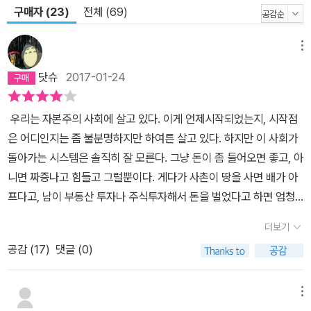
안 되던 것들을 쉽고 아름답게 엮어 주셔서 감사합니다. 돈벌이 경제
구매자 (23)
전체 (69)
경영서적 100권보다 큰 힘이 있네요. _ ins×××님 경제학과를 3학기
다니면서 전공 과목을 쌔빠지게 들어도 와닿지 않던 자본주의를 초등
메뉴
학생 동생이랑 같이 봤어요. 너무 재밌었어요. _ ekgp××××님 저 경
닷슈
2017-01-24
영대학원 나왔거든요? 근데 통화창조, 신용승수 개념이 이런 건 줄
몰랐어요. 충격! _ REL×××님 덕분에 중고등학교 때나 배우고 잊었
던, 생전 관심도 없었던 경제학자들의 저서를 사서 읽어보려고 합니
우리는 자본주의 사회에 살고 있다. 이게 언제시작되었는지, 시작점
다. 세상과 사회에 대한 희미했던 관심이 선명한 호기심과 열정으로
은 어디인지는 좀 불분명하지만 하여튼 살고 있다. 하지만 이 사회가
변했거든요. _ soo×××님 복지라는 것이 단순한 지출이 아닌 인적
돌아가는 시스템은 솔직히 잘 모른다. 그냥 돈이 좀 들어오면 좋고, 아
자본에 대한 투자라는 것을 알려주는 올해 최고의 방송입니다. _ 현×
니면 짜증나고 힘들고 그럴뿐이다. 게다가 사촌이 땅을 사면 배가 아
님 학교에서 다루는 교과서보다 이게 더 중요합니다. 요즘 경제 교과
프다고, 남이 부동산 투자나 주식투자해서 돈을 벌었다고 하면 엄청
서에는 화폐론이 없어졌다죠? 비주류 경제학은 다루지도 않는다고
짜증나고 만약 망했다면 안한게 다행일 뿐이다. 마치 쳇바퀴에 도는
더보기
하죠? 진짜 친절한 설명에 디테일하고 정성들이셨어요. 경제에 너무
다람쥐가 내가 왜 이렇게 살아야 하는지 전혀 고민하지 않는 것과 마
공감 (
17
)
댓글 (0)
무지했는데 너무 도움이 많이 됐어요. 아버지도 보시면서 너무 내용
찬가지랄까. 이 책 자본주의는 쳇바퀴에서 다소 벗어나서 내가 살아
좋다고 필기하면서 들으라세요. _ sang××××7382님 경제학도가
가고 있는 자본주의에 대해서 친절하게 설명해준다. 내용은 생각보다
아니어도 이해 잘 되는 화면 편집과 나레이션, 넘 감사드립니다. 대학
쉽긴 하지만 경제학 저서 천권을 읽고서 다큐멘터리를 만들었다는 제
메뉴