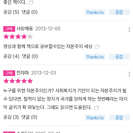
공부한다고 내가 알겠어? 나는 몰라.” 이렇게 말하는 사람들이 있다.
좋은 책이다.
하지만 지금은 21세기다. 이제 현대인의 일상은 ‘금융’과는 떼려야 뗄
공감 (
5
)
댓글 (0)
수가 없는 관계가 되었다. 금융도 일반 상품처럼 국민 대다수가 이용
하는 상품이 됐다. 금융과 연결되어 있지 않은 사람은 거의 없다고 해
사랑해용
2013-12-06
메뉴
도 무리가 아니다. 게다가 앞으로 그 중요성은 더욱 커질 것이다. 니얼
퍼거슨 미국 하버드대 역사학과 교수의 이야기를 들어보자. “우리가
영상과 함께 책으로 공부할수있는 자본주의 세상
좋든 싫든 사회와 경제가 복잡해지면 금융 부문이 성장합니다. 단순
공감 (
4
)
댓글 (0)
한 사실이죠. 사회가 더 부유해질수록 보험, 모기지, 신용카드, 다양한
저축, 연금 등과 같은 상품에 대한 욕구가 복잡해지기 때문입니다. 세
전자파
2013-12-03
계는 부유해질수록 금융 부문이 더 커집니다. 그러므로 우리는 10년
메뉴
뒤에 지금보다 더 금융이 중요한 세상에 살게 되리란 사실을 알고 있
누구를 위한 자본주의인가? 사회복지가 기반이 되는 자본주의가 될
어야 합니다. 10년 전보다 지금 금융이 훨씬 중요하듯이 말이죠.” 게
수 있다면. 철학이 없는 정치가 국가를 망하게 하는 첫번째라는 마지
다가 우리의 아이들은 어떠한가. 한국개발연구원 경제정보센터 전문
막 글귀가 확 와닿는다. 그래도 읽으면 도움된다.
위원인 천규승 박사에 의하면 “한 사람의 어릴 적 금융 경향은 그대로
공감 (
3
)
댓글 (0)
굳어진다.”고 한다. 아이들은 청소년기의 학교와 사회, 가정에서 이루
어지는 금융교육의 깊이와 넓이에 비례해 금융에 관한 의사결정을 하