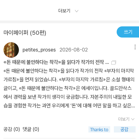
트는 지금 우리 시대의 자본주의를 극복하기 위한 아이디어를 얻기
지 않으며, 왜 부동산 가격은 좀처럼 오르지 않는지, 왜젊은 사람들
료를 떼어갔다. 제대로 알아보고 뛰어들지 않으면 결코 성공할 수 없
위해 역사상으로 유명한 학자와 이론을 접해보는 부분으로써, 개인적
더보기
이 취직을 못 하는지 모든 것의 원인은 자본주의 시스템안에서 찾
는 게임, 그것이 바로 은행과 함께하는 재테크라는 게임이다. 저축은
으로 경제학에 취약한 나의 지식을 한 층 끌어 올려주는 좋은 부분이
을 수 있다. 갚아도 갚아도 없어지지 않는 빛, 우리는 결국벗어
행'원래는 신용금고죠. 쉽게 말하면 사금고이며, 새마을금고와 같은
었다고 생각된다. ‘애덤 스미스’, ‘마르크스’, ‘케인즈,’하이에크‘ 등의
날 수 없는 부채의 사슬에 묶여 있는 것이다.- P77개인이나 가계
쓰기
마이페이퍼 (50편)
작은 금융회사에 불구한 것입니다. 하지만 여기에 '은행'이라는 이름
경제 철학의 대표되는 사상을 검토해봄으로써 그들이 주장한 것들이
의 금융 의사결정은 개개인이 지닌 금융이해력에의해 좌우되는 것이
을 붙여주니까 사람들은 은행과 혼동을 하기 시작했고 그래서 '많은
우리가 일상에서표면적으로 접했던 것이 전부가 아니고, 계속해서 연
다. 이는 청소년기의 학교와 사회, 가정에서 이루어지는 금융 교육
petites_proses
2026-08-02
메뉴
돈을 맡겨도 문제가 없을 것이다'라고 착각을 했던 것입니다.' 고수익
구를 해볼 만한 가치가 있다는 것을 깨달았다.’자본론‘을 쓴 마르크스
의 깊이와 넓이에 비례하게 돼 있다. 이제 금융에관한 지식과 활용 능
은 고위험이다'금융소비자들이 반드시 아셔야 할 것이 있습니다. 그
가 예견한 자본주의의 몰락과 공산주의의 도래는 실제 끝이 났지만,
«돈 때문에 불안하다는 착각»을 읽다가 작가의 전작 ...
력이 빈부 격차를 더 벌려놓을 것은 분명한 사실이다. 그러므로 금융
것은 높은 이자를 주는 곳에는 반드시 위험이 숨어 있다는 것입니다.
그렇다고 그 가치가 훼손된 것은 아니다. 그럴 가능성을 내포하며 자
«돈 때문에 불안하다는 착각»을 읽다가 작가의 전작 «부자의 마지막
이해력은 우리가 갖추어야 할 필수 능력이다.- P169자본주의는 소
예를 들어 저축은행에서 이자를 더 많이 주는 것은 은행보다 더 쉽게
본주의를 수정할 수 있게끔 유도하고 일부 사회주의적인 경향은 국가
가르침»을 먼저 읽었습니다. «부자의 마지막 가르침»은 소설 형태의
비를 완전히 다른 차원으로 이동시켰다. 과거에 소비라는 것은 그
망할 수 있기 때문에 이자를 좀 더 주는 것입니다. 특정 상품이 이자가
에서 받아들이게 하는 역할과 공로도 있다. 그리고 항상 두 얼굴의 자
글이고, «돈 때문에 불안하다는 착각»은 에세이입니다. 골드만삭스
저 ‘필요‘를 만족시켜 주는 것이었다. 배가 고프면 쌀을 사고, 옷이 헤
많다는 것은 또 그만큼 실패할 확률도 높다는 것을 의미합니다. 하지
본주의도 완벽하지 않다는 것을 보여준다.’보이지 않는 손‘의 애덤 스
에서 경력을 보낸 작가의 생각이 궁금합니다. 자본주의의 내밀한 모
어져 입을 수 없게 되면 옷을 샀다. 하지만 그것만가지고는 차고 넘치
만 이러한 점을 모른 채 '이자가 많으면 좋은 상품이구나'라고 생각해
미스도 신자유주의 경제학파들에 내세우는 ’보이지 않는 손‘의 한 문
습을 경험한 작가는 과연 우리에게 ‘돈’에 대해 어떤 말을 하고 싶은
는 자본주의의 생산품들이 다 소비될 수가 없다.잉여생산물들이 많아
서는 안 됩니다.' 보험생명보험회사에 들든, 손해보험회사에 들든 아
장뿐인 문구로 작은 정부와 무한 경제규제 완화로 대변하기에는 무모
걸까요? 이미 벌만큼 벌었기 때문에 돈에 대해서 더 자유롭게 이야기
지고, 그것이 회전이 되지 않으면 자본주의에는시스템적인 문제가 생
무 상관 없다. 중요한 것은 정액보장 상품인지, 실손보장 상품인지만
더보기
한 경향이 있다. 책에 따르면, ‘마르크스'의 자본론과 ’애덤 스미스‘의
를 할지, 혹은 자본주의 체제하에서 돈이란 어떤 의미를 갖는 것인지
기게 된다. 이것을 해결할 수 있는 유일한 방법은 바로 소비를 권장하
우선 확인해보면 되는 것이다. 그리고 실손보장 상품은 중복보상이
공감 (
0
)
댓글 (0)
’국부론‘은 빈민과 낮은 지위의 소외된 계층의 구제를 위한 마음에서
이야기하고 싶은 걸까요? «돈 때문에 불안하다는 착각»은 심리에 대
는 것, 또는 강요하는 것이다. 그리고 이것을무엇보다 ‘자연스러운 과
되지 않기 때문에 하나만 들면 충분하다. 지금 우리에게 필요한 것은