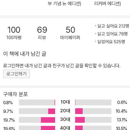
했고, 2012년 당시 산은금융그룹 회장을 맡고 있던 강만수 전 산업은
부 기념 뉴 에디션)
리커버 에디션)
행장은 “현재 위기는 대공황 때보다 더 크고 오래갈 것이다. 자본주의
는 끝났다.”고 말한 바 있다. 약 250년에 걸쳐 우리 사회를 지배했으
며 현재 위기를 겪고 있는 ‘자본주의’를 쉽게 풀어낸 방송, ‘EBS 다큐
읽고 싶어요 212명
100
69
50
프라임 <자본주의> 5부작’이 책으로 출간됐다(가나출판사/388쪽/1
읽고 있어요 78명
100자평
리뷰
마이페이퍼
7,000원). 2013년 한국방송대상 대상을 거머쥐면서 다시 한번 주목
읽었어요 525명
받고 있는 ‘EBS 다큐프라임 <자본주의> 5부작’은 사실 한 주부 PD
이 책에 내가 남긴 글
의 사소하면서도 근원적인 물음에서 비롯된 것이었다. “왜 미국의 리
로그인하면 내가 남긴 글과 친구가 남긴 글을 확인할 수 있습니다.
먼 사태가 내 지갑 속 돈에 영향을 미치는지, 왜 미국 경제가 우리 집
가계에 영향을 미치는지 궁금했어요. 물가는 왜 수십 년 동안 오르기
로그인하기
만 하는지도요.” 담당 PD인 정지은 PD의 말이다. 그녀는 경제학 전
공자는 아니지만 이러한 의문을 해소하기 위해 지난 10년 동안 1천여
구매자 분포
권의 다양한 경제학 서적을 섭렵했다. 그럼에도 불구하고 풀리지 않
10대
0.6%
0.8%
는 의문은 있었다. “경제 전망이 뉴스나 기사, 책마다 다르게 나타나
20대
10.4%
9.7%
는 것은 왜일까?” 같은 것이었다. 그녀는 이 모든 것들을 관통하는 근
30대
13.1%
19.7%
본적인 원리가 ‘자본주의’라고 생각했고, 이것을 방송에서 다뤄보기
40대
10.5%
19.6%