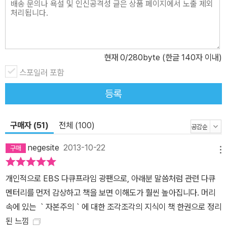
사태는 왜 일어났는지, 마트에 가면 왜 나도 모르게 많이 사게 되는지
등 자본주의 사회의 숨은 진실과 무서움에 관해 책은 경고한다. 그리
고 무의식중에 우리를 나락으로 빠뜨리는 자본주의의 유혹과 위협 속
에서 어떻게 살아남을 것인지 알려준다. 현재의 자본주의 시장 경제
현재
0
/280byte (한글 140자 이내)
를 처음으로 묘사했던 1776년 아담 스미스의 『국부론』으로 거슬러
올라가 스미스와 마르크스의 관점에서 지금의 자본주의를 바라보기
스포일러 포함
도 하고, 케인스와 하이에크의 ‘시장’이냐 ‘정부’냐 논쟁에서 벗어나
등록
결국엔 ‘사람’이 가장 중요하다는 결론을 내린다. 경제학의 기본 원리
부터 자본주의의 미래까지 이 책에서 자본주의에 관한 진실과 의문을
구매자 (51)
전체 (100)
해소해 주는 데 세계 32명의 석학들이 도움을 주었다. 변호사이기도
한 엘렌 브라운 미국 공공은행 연구소 대표는 이렇게 말한다. “어른이
negesite
2013-10-22
메뉴
되면 돈이 어디서 생기는지 알까요? 이걸 아는 어른보다는 아기가 어
디서 생기는지 아는 10살짜리가 더 많을 겁니다. 우리는 학교에서 이
개인적으로 EBS 다큐프라임 광팬으로, 아래분 말씀처럼 관련 다큐
런 것들을 배우지 못했습니다. 어떻게 돈이 시스템으로 들어오는지
멘터리를 먼저 감상하고 책을 보면 이해도가 훨씬 높아집니다. 머리
가르치지 않습니다. 사람들은 정부 인쇄기를 보고 정부가 돈을 만들
속에 있는 ｀자본주의｀에 대한 조각조각의 지식이 책 한권으로 정리
어서 쓴다고 생각합니다. 하지만 그게 돈이 생기는 방식이 아닙니다.
된 느낌