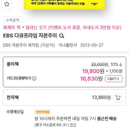
소득공제
화제의 책 + 알라딘 굿즈 (이벤트 도서 포함, 국내도서 3만원 이상)
EBS 다큐프라임 자본주의
EBS 자본주의 제작팀
(지은이)
가나출판사
2013-09-27
종이책
22,000
원,
10%
19,800
원
+ 1,100원
16,830
원
카드최대혜택가
더보기
전자책
13,860
원
수령예상일
양탄자배송
밤 10시까지 주문하면 내일 아침 7시
출근전 배송
(중구 서소문로 89-31 )
변경