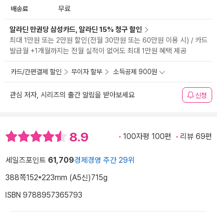
배송료
무료
알라딘 만권당 삼성카드, 알라딘 15% 청구 할인
최대 1만원 또는 2만원 할인(전월 30만원 또는 60만원 이용 시) / 카드
발급월 +1개월까지는 전월 실적이 없어도 최대 1만원 혜택 제공
카드/간편결제 할인
무이자 할부
소득공제 900원
관심 저자, 시리즈의 출간 알림을 받아보세요
신청
8.9
100자평 100편
리뷰 69편
세일즈포인트
61,709
경제경영 주간 29위
388쪽
152*223mm (A5신)
715g
ISBN 9788957365793