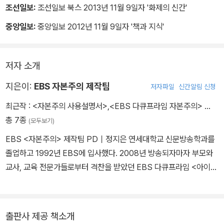
조선일보:
조선일보 북스 2013년 11월 9일자 '화제의 신간'
중앙일보:
중앙일보 2012년 11월 9일자 '책과 지식'
저자 소개
지은이:
EBS 자본주의 제작팀
저자파일
신간알림 신청
최근작 :
<자본주의 사용설명서>
,
<EBS 다큐프라임 자본주의>
…
총 7종
(모두보기)
EBS <자본주의> 제작팀 PD｜정지은 연세대학교 신문방송학과를
졸업하고 1992년 EBS에 입사했다. 2008년 방송되자마자 부모와
교사, 교육 전문가들로부터 격찬을 받았던 EBS 다큐프라임 <아이의
사생활>로 한국PD대상, 방송통신위원회 방송대상 등 그해 많은 상
을 수상했다. 이듬해인 2009년 출간한 『아이의 사생활』은 자녀교육
서의 새로운 패러다임을 제시하며 출간 즉시 베스트셀러가 되었고,
출판사 제공 책소개
같은 해 주요 대형서점과 인터넷 포털 사이트의 자녀교육 분야 ‘최고