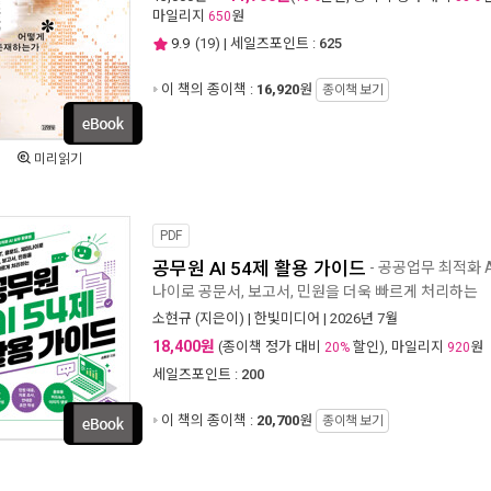
마일리지
원
650
9.9
(
19
) | 세일즈포인트 :
625
이 책의 종이책 :
16,920
원
종이책 보기
미리읽기
PDF
공무원 AI 54제 활용 가이드
- 공공업무 최적화 A
나이로 공문서, 보고서, 민원을 더욱 빠르게 처리하는
소현규
(지은이) |
한빛미디어
| 2026년 7월
18,400원
(종이책 정가 대비
할인), 마일리지
원
20%
920
세일즈포인트 :
200
이 책의 종이책 :
20,700
원
종이책 보기