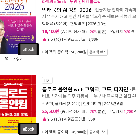
화제의 eBook + 투명 컨페티 콜드컵
박태웅의 AI 강의 2026
- 인공지능 진화의 가속화
지 멈추지 않고 인간 세계를 압도하는 새로운 지능의 모
박태웅
(지은이) |
한빛비즈
| 2026년 3월
18,400원
(종이책 정가 대비
할인), 마일리지
원
20%
920
9.5
(
46
) | 세일즈포인트 :
2,386
이 책의 종이책 :
20,700
원
종이책 보기
미리읽기
PDF
클로드 올인원 with 코워크, 코드, 디자인
- 
누구나 프로처럼 실전 A
바로 시작하는 업무 자동화
ㅣ
강민혁
,
클리커
(지은이) |
한빛미디어
| 2026년 6월
25,600원
(종이책 정가 대비
할인), 마일리지
20%
1,280
9.5
(
15
) | 세일즈포인트 :
550
이 책의 종이책 :
28,800
원
종이책 보기