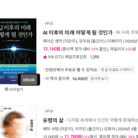
ePub
AI 이후의 미래 어떻게 될 것인가
- AI 시대,
제이슨 솅커
(지은이),
김익성
(옮긴이) |
더페이지
| 2026년
13,160원
(종이책 정가 대비
할인), 마일리지
원
30%
650
9.8
(
27
) | 세일즈포인트 :
1,255
만권당에서
무료로 볼 수 있어요.
첫 달 무료로 시작하기
이 책의 종이책 :
16,920
원
종이책 보기
미리읽기
ePub
유령의 삶
- 디지털 세계에서 인간은 어떻게 존재하
에릭 사댕
(지은이),
박지민
(옮긴이) |
김영사
| 2026년 4월
11,700원
13,000
원 →
(
할인, 종이책 정가 대비
10%
38%