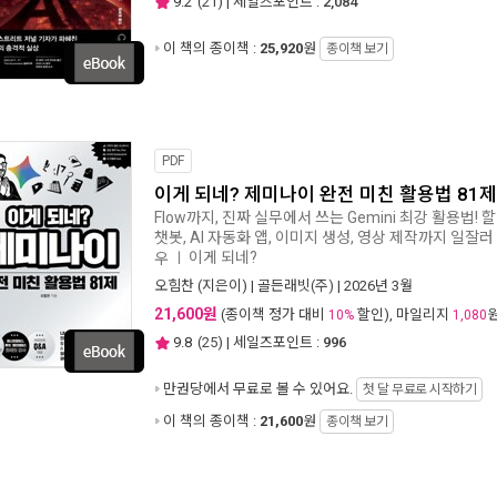
9.2
(
21
) | 세일즈포인트 :
2,084
이 책의 종이책 :
25,920
원
종이책 보기
PDF
이게 되네? 제미나이 완전 미친 활용법 81제
Flow까지, 진짜 실무에서 쓰는 Gemini 최강 활용법! 할 일
챗봇, AI 자동화 앱, 이미지 생성, 영상 제작까지 일
이게 되네?
우
ㅣ
오힘찬
(지은이) |
골든래빗(주)
| 2026년 3월
21,600원
(종이책 정가 대비
할인), 마일리지
10%
1,080
9.8
(
25
) | 세일즈포인트 :
996
만권당에서
무료로 볼 수 있어요.
첫 달 무료로 시작하기
이 책의 종이책 :
21,600
원
종이책 보기