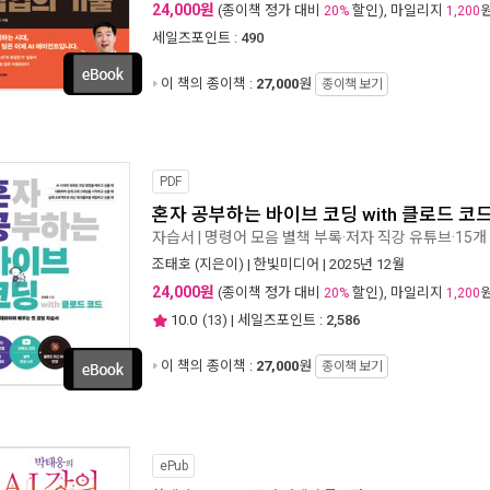
24,000원
(종이책 정가 대비
할인), 마일리지
20%
1,200
세일즈포인트 :
490
이 책의 종이책 :
27,000
원
종이책 보기
PDF
혼자 공부하는 바이브 코딩 with 클로드 코
자습서 | 명령어 모음 별책 부록·저자 직강 유튜브·15개
조태호
(지은이) |
한빛미디어
| 2025년 12월
24,000원
(종이책 정가 대비
할인), 마일리지
20%
1,200
10.0
(
13
) | 세일즈포인트 :
2,586
이 책의 종이책 :
27,000
원
종이책 보기
ePub