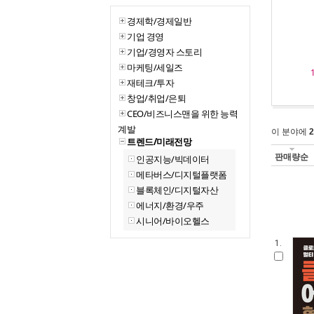
경제학/경제일반
기업 경영
기업/경영자 스토리
마케팅/세일즈
재테크/투자
창업/취업/은퇴
CEO/비즈니스맨을 위한 능력
계발
이 분야에
2
트렌드/미래전망
판매량순
인공지능/빅데이터
메타버스/디지털플랫폼
블록체인/디지털자산
에너지/환경/우주
시니어/바이오헬스
1.