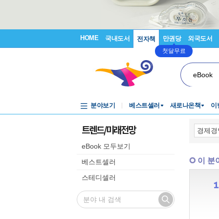
HOME
국내도서
만권당
외국도서
전자책
첫달무료
eBook
분야보기
베스트셀러
새로나온책
이
트렌드/미래전망
eBook 모두보기
이 분
베스트셀러
스테디셀러