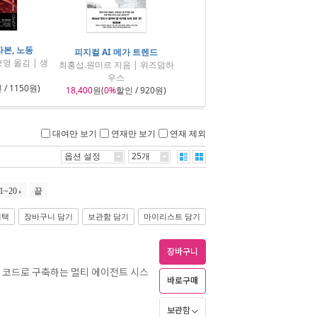
 자본, 노동
피지컬 AI 메가 트렌드
영 옮김 | 생
최홍섭.원미르 지음 | 위즈덤하
우스
/ 1150원)
18,400
원(
0%
할인 / 920원)
대여만 보기
연재만 보기
연재 제외
옵션 설정
25개
1~20
끝
선택
장바구니 담기
보관함 담기
마이리스트 담기
장바구니
 코드로 구축하는 멀티 에이전트 시스
바로구매
보관함