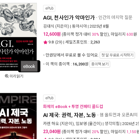
ePub
AGI, 천사인가 악마인가
- 인간의 마지막 질문
김대식
(지은이) |
동아시아
| 2025년 8월
12,600원
(종이책 정가 대비
할인), 마일리지
원
30%
630
9.8
(
29
) | 세일즈포인트 :
2,263
만권당에서
무료로 볼 수 있어요.
첫 달 무료로 시작하기
이 책의 종이책 :
16,200
원
종이책 보기
미리읽기
ePub
화제의 eBook + 투명 컨페티 콜드컵
AI 제국: 권력, 자본, 노동
- 샘 올트먼과 오픈AI의
카렌 하오
(지은이),
임보영
(옮긴이) |
생각의힘
| 2026년 
23,040원
(종이책 정가 대비
할인), 마일리지
20%
1,150