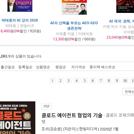
박태웅의 AI 강의 2026
AI 제국: 권력,
AI의 선택을 부르는 AEO·GEO
박태웅 | 한빛비즈
카렌 하오 지음, 임보
생존전략
18,400
원(
0%
할인 / 920원)
각의힘
이재홍 지음 | 미래의창
23,040
원(
0%
할인 
13,300
원(
0%
할인 / 660원)
,161
개의 상품이 있습니다.
출간일순
등록일순
상품명순
평점순
저가격순
종이책 베스트순
1
2
3
4
5
6
7
8
9
10
1
전체
PDF
클로드 에이전트 협업의 기술
- 클로드 코워크와
템
조쉬(김승권)
(지은이) |
한빛미디어
| 2026년 7월