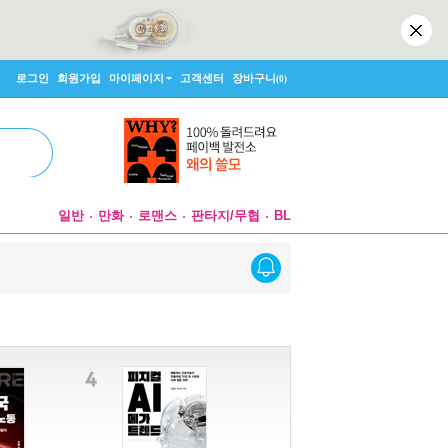
로그인
회원가입
마이페이지
고객센터
장바구니
(0)
일반
만화
로맨스
판타지/무협
BL