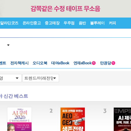
알라딘굿즈
온라인중고
중고매장
우주점
음반
블루레이
커피
벤트
전자책캐시
오디오북
대여eBook
연재eBook
만권당
N
N
야 신간 베스트