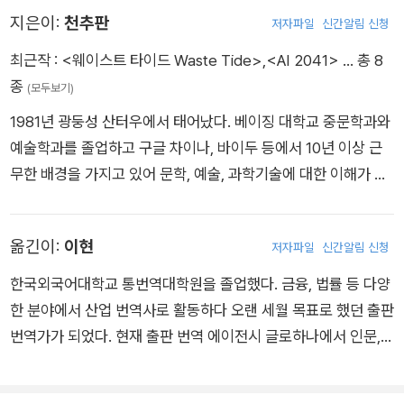
동의장이기도 하다. 컬럼비아대학교에서 학사학위를, 카네기멜
지은이:
천추판
저자파일
신간알림 신청
론대학교에서 박사학위를 받았다. <타임>이 선정한 100대 인물
과 글로벌 미디어인 <와이어드(Wired)>가 선정한 25인의 아이
최근작 :
<웨이스트 타이드 Waste Tide>
,
<AI 2041>
… 총 8
콘에 이름을 올리는 등 과학계의 영향력 있는 리더로 인정받고 있
종
(모두보기)
다.
1981년 광둥성 산터우에서 태어났다. 베이징 대학교 중문학과와
예술학과를 졸업하고 구글 차이나, 바이두 등에서 10년 이상 근
무한 배경을 가지고 있어 문학, 예술, 과학기술에 대한 이해가 깊
다는 평가를 받는다. 현재는 SF작가, 각본가, 번역가로 활동 중이
다. 초등학교 1학년 때 초단편 SF를 썼고, 공식적인 수상 기록은
옮긴이:
이현
저자파일
신간알림 신청
열여섯 살 때부터 쌓아 오고 있다. 중국 SF 잡지 『과환세계』가 주
최하는 캠퍼스 SF대상 제6회 공모전에 「미끼」를 응모하여 1위를
한국외국어대학교 통번역대학원을 졸업했다. 금융, 법률 등 다양
차지한 것이 시작이었다. 2000년 「O」로 베이징 대학의 '장자배
한 분야에서 산업 번역사로 활동하다 오랜 세월 목표로 했던 출판
오리지널 SF 공모전'에서 1등상을 받은 후로 꾸준히 단편을 발표
번역가가 되었다. 현재 출판 번역 에이전시 글로하나에서 인문,
하며 수상해 오다, 2011년 「끝없는 이별」로 중국의 가장 권위 있
경제경영, 자기계발 등 다양한 분야의 영미서를 번역하고 검토하
는 SF문학상 '은하상' 우수상을 받는다. 2012년에는 『보마』로 제
면서 활발하게 활동하고 있다. 옮긴 책으로는 《방향을 따라야 인