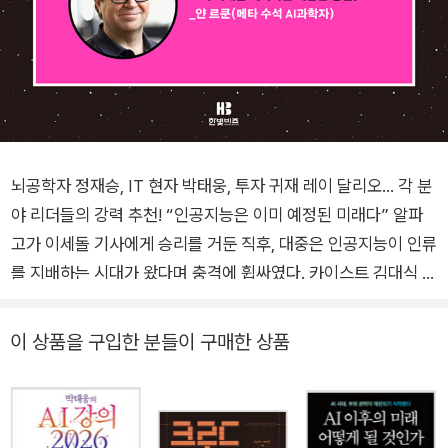
뇌공학자 정재승, IT 현자 박태웅, 투자 귀재 레이 달리오… 각 분
야 리더들의 강력 추천! “인공지능은 이미 예정된 미래다” 알파
고가 이세돌 기사에게 승리를 거둔 직후, 대중은 인공지능이 인류
를 지배하는 시대가 왔다며 충격에 휩싸였다. 카이스트 김대식 교
수는 “당황하는 이세돌 9단의 얼굴에서 20년 후 우리의 모습을
봤다”며 지금 직업의 절반이 사라질 20년 후를 대비해야 한다고
이 상품을 구입한 분들이 구매한 상품
경고했다. 반면 고(故) 이어령 선생은 “데이터베이스, 즉 1,000
명의 프로 기사가 훈수를 두는 상대와 싸워서 졌을 뿐”이라며 지
나친 AI포비아를 경계하기도 했다. 그리고 지금, 인공지능은 우리
의 오늘과 미래를 과연 얼마나 바꿔놓았을까? 인공지능이 계속