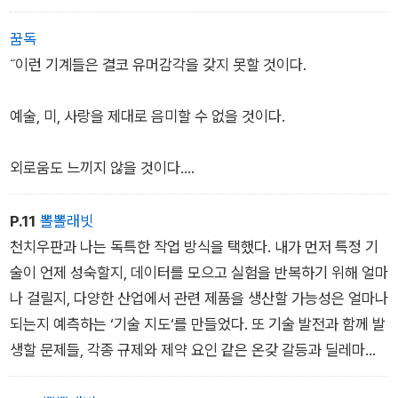
더 나아가 빅데이터를 바탕으로 훈련된 딥러닝 신경망은 사용자
들에게서 발견한 데이터 패턴을 기반으로 개별 사용자에 대한 맞
꿈독
춤형 작업을 수행할 수 있다. (50)
˝이런 기계들은 결코 유머감각을 갖지 못할 것이다.
예술, 미, 사랑을 제대로 음미할 수 없을 것이다.
외로움도 느끼지 않을 것이다.
타인, 동물, 환경에 대한 공감도 없을 것이다.
P.11
뽈뽈래빗
천치우판과 나는 독특한 작업 방식을 택했다. 내가 먼저 특정 기
음악을 즐길 수도, 사랑에 빠질 수도, 망설임 없이 울지도 못할 것
술이 언제 성숙할지, 데이터를 모으고 실험을 반복하기 위해 얼마
이다.˝
나 걸릴지, 다양한 산업에서 관련 제품을 생산할 가능성은 얼마나
되는지 예측하는 ‘기술 지도‘를 만들었다. 또 기술 발전과 함께 발
설득력 있는 말이지 않은가?
생할 문제들, 각종 규제와 제약 요인 같은 온갖 갈등과 딜레마에
관해서도 설명했다. 그러고 나면 천치우판이 그의 재능을 발휘해