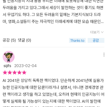
하는 워크플로우는 금융처럼 고도로 디지털화된 분야에서 수년
될 인공지능의 시대 등등 우리는 미래에 로봇세상에 대한 막연한
밝은 면 뒤에는 어두운 곳이 있기 마련이다. 인공지능 로봇이 인
엔터테인먼트 산업의 중심지가 될 가능성이 있다는 거다. 이 책
크게 고취시키는 계기가 되었다. 필자는 이후 파이썬이라는 프로
이세돌 구단과 AI 알파고의 바둑대결에서 등장했던 개념이다.)
전에 개발되었어. 그런데 왜 이걸 건설업에 쓰려 하지?인간이 전
두려움을 가지고 있다.그래서 세상이 발전하는 것이 좋기도 하면
간의 일을 대신함으로써 우리는 많은 일자리를 잃게 될 것이다.
속에 수록된 이야기 중에 <쌍둥이 참새>에서 스마트 인공지능
그래밍 언어를 알게 되면서 자연스럽게 인공지능의 원리를 터득
보험회사의 딥러닝 기능을 통해 수집하게 되는 빅데이터는 미래
혀 개입하지 않고도 매트가 하는 일을 할 수 있는 인공지능 도구
서 무섭기도 하다. 그 모든 두려움의 밑에는 기본지식보다 드라
이 문제를 지혜롭게 처리하는 것이 과제로 남는다. 인공지능에
교사가 쌍둥이 소년들이 잠재력을 실현하도록 일대일로 지원하
하게 된다. 코로나19 팬데믹이 전세계를 휩쓸었을 때에는 머신러
에는 더욱 많아져서 수시로 보험료가 조정되는 상황에 이르게 된
가 있는데 말이야.이해가 안 되네.' (-405-)​​행복을 극대화하는 인
마, 영화,소설등이 주는 자극적인 미래세계에 대한 모습 때문인
대해서 호의적이든 아니던 간에 인공지능은 앞서 나갈 것이다. 인
는 부분이 있었는데, 자연스럽게 인공지능 교육의 미래에 대해 생
닝과 딥러닝 쪽에도 관심을 두게 되었고 이것이 인공지능을 발전
다. 보험료를 청구할 상황이 많이 발생할수록 보험료는 올라가는
공지능을 만들기 위해서는 우선 행복을 측정하는 법을 알아야 한
경우가 많다.나 또한 인간이 쓸모없어지는 미래세계를 그린 영화
공지능 기술의 미래가 어떻게 전개될까 생각하다보면, “다음은
각해보게 된다. 과연 인공지능이 2041년까지 인간의 지능에 얼
시키는데 많은 기여를 했다는 것도 그 때 알게 되었다. 인공지능
더보기
것이고, 그렇기에 보험회사는 각종 생활 편의 및 건강 정보를 통
다. 나는 현재 사용 가능한 기술들을 이용해 행복을 측정하는 세
들을 보면서 두려움에 떨었던 기억이 난다.그럼에도 과학, 인공지
무엇인가?” “다음엔 무엇이 올 것인가?”라는 질문을 안 할 수가
마나 가깝게 도달할 수 있을 것인가에 대해서도 말이다. 사실
에 대해서 기억이 가물가물할 때쯤에 AI2041이라는 책을 손에
공감 (
5
)
댓글 (0)
해 가입자가 보험료를 청구하지 않을 상황으로 이끌어가는 상황
가지 방법을 구상했다. 첫번째는 매우 간단하다. 그저 사람들에게
능 , AI에 대한 지식를 알고 배우는 것에 관심을 두지 않았다.이
없다. #AI2041#리카이푸#천치우판#한빛비즈#쎄인트의책이
빅데이터를 이용해 스스로 학습하는 기술인 딥러닝을 비롯해 인
넣게 되었다. 이 책은 2041년 에 대한 가장 흥미로운, 그렇지만
이 발생하는 것이다. 그와 함께 불가촉천민인 사헤지에 대한 보험
물으면 된다.<행복의 섬>에서 새로운 거주자들이 섬에 도착했
책은 나같은 과학이라면 어렵다고 생각하는 사람들에게 아주 쉽
야기2023
공지능 분야의 획기적인 상업용 기술들은 자세히 들어가면 일반
대담한 예언을 전하고 있는 책이다. 이 책은 인공지능 전문가와
회사의 판단이 눈길을 끌었다. 인간이 아닌 기계가 차별을 한다?
을 때 많은 질문에 답해야 했다., 질문을 던져서 사람들의 행복을
고 재미있는 책이다.과학자 + sf 소설가 두분이 만나서 내용을 구
메뉴
대중들이 이해하기 쉽지 않다. 우리도 모르는 인공지능 기술들이
공상과학계의 신성이 함께 완성한 인공지능, 그리고 인류의 미래
인공지능이 차별 기능을 가지고 있다? 물론 이 모든 정보를 입력
조사하는 것은 가장 신뢰할 만한 측정법일 수 있지만 많은 사람을
성했다. 먼저 소설로 미래세계에 우리가 겪게 될 이야기를 보여주
sijifs
2023-02-04
이미 우리의 삶 곳곳에 영향을 미치고 있는 상태임에도 불구하고
에 대해서 논하는 책으로 최근 봤던 여러 책들 중에 흥미로웠던
하고 만든 것은 인간이다. 미래사회 속 AI 조차 인간처럼 차별과
대상으로 그렇게 조사하는 것은 한계가 있으므로 다른 방법들도
고 그 이야기 바탕에 AI, 인공지능, 과학적 발달이 어떤식으로 이
말이다. 게다가 인공지능의 능력은 나날이 더 강화되어 지금은 4
책이 되겠다. 이 책은 뇌과학자로 심심하면 한번씩 등장하는 정재
불공평을 답습하는 상황을 보니 몸서리가 쳐졌다. 이 상황은 비단
동원해야 한다. (-471-)​​지금껏 인류는 불가능을 가능으로 바꿔
용되고 발전되었는지 과학자가 촘촘히 설명해준다.10개의 소설
시간 만에 체스를 배우고 인간을 이길 수 있는 수준에 이르렀다.
승 교수님과 IT 현자 박태웅님, 그리고 투자의 귀재로 불리우는
AI 2041은 상당히 독특한 책이었다. 단순하게 2041년에 실용가
1장뿐 아니라 4장이나 다른 장에서도 마주할 수 있다. ​ 코로나19
놓았다. 누군가 할 수 있는 것, 누군가 해내야 하는 것들을 만들었
과 10개의 과학적 지식을 습득하게 하게 되는 소설과 과학이라는
그러니 지금보다 인공지능이 더 많은 곳에 적용되었을 때 어떤 미
레이 달리오가 강력히 추천하는 책인만큼 인공지능에 대한 식견
능한 인공지능에 대한 담론이라거나 설명서, 아니면 경제경영 관
로 가족을 잃은 천난은 지금도 코로나 트라우마로 인한 질병공포
고, 보여주곤 한다.그결과 자본의 힘은 커졌으며,자본 권력이 이
픽션과 논픽션이 주는 신묘함이 지식이 되는 순간을 경험하게 된
래가 펼쳐질 것인가에 대해서 알고 있어야 제대로 대비할 수 있을
과 예언을 이 책을 통해서 제대로 이해할 수 있다. 도서 소개를 마
련 책이라고 생각을 하고 있었는데, 오히려 현재의 인공지능이 어
증에 시달리며 3년 넘게 집 밖 출입을 하지 않고 있다. 게임을 통
세상에 생각났다. 기술과 혁신,진보는 서로 엮이면서, 새로운 자
다.어렵던 과학적 용어를 소설을 통해 읽고 그리고 과학적 사실을
것이다. 이 책은 인공지능에 관한 문외한들도 쉽고, 재미있게 읽
치면서대한민국이 발전하려면 20년 후는 되어야 할 것이라고 일
떻게 실체화 될 가능성이 있는지에 대한 책이었다. AI의 발전에
해 만나게 된 브라질 남친인 가르시아 로자스와 사귄 지 2년이 되
본 가치를 만들어 냈고, 그 과정에서, 시대의 변화를 이글었다. 결
다시 한번 재확인 함으로써 어렵던 세계가 쉬운 현실로 다가오게