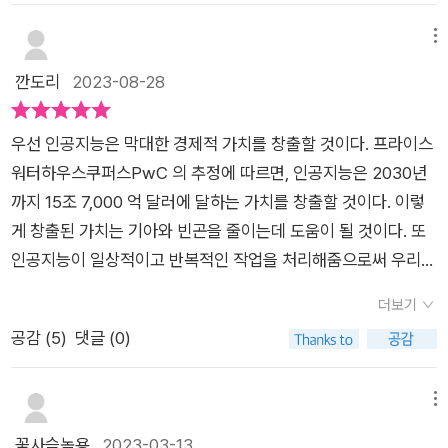
크로소프트, 구글, 애플에서 인공지능 연구와 제품 개발에 참여했
위해 만들어낸 기술이 언젠가는 인간의 삶을 위협할 수도 있다는
도 등 다양한 나라의 이야기 속에 분야별 발전한 미래의 AI를 소
다. 30억 달러에 이르는 기술투자도 관리했다. 저자는 인공지능
자각과 더불어 멀지 않은 미래에는 정말로 기계가 인간을 넘어설
메뉴
설을 통해 만날 수 있고, 소설 속에 등장한 AI에 대한 구체적인 설
에 대해 매우 낙관적이고 희망적인 마인드를 갖고 있다. 인공지능
수 있는 순간도 오게 될 거라는 두려움이 점차 현실이 되고 있으
깐도리
2023-08-28
명이 각 장에 담겨있다. ​ 과학의 발전을 기대하지만, 그만큼 득과
이 인간의 삶에 줄 혜택에 대한 매우 흥미로운 시나리오가 많다고
니 말이다. 이는 알파고가 이세돌 기사에게 승리를 거둔 이후 더
실이 있다는 사실을 책을 읽으며 다시 한번 깨닫게 되었다. 좀 더
믿고 있다. 저자는 책 제목에도 표현했듯이 근 미래인 2041년의
욱 대중적인 관심을 불러 일으켜 AI의 미래에 대한 전망이 쏟아져
편해지고자 하는 인간의 욕심은 과학의 발전을 불러오긴 했지만,
우선 인공지능은 막대한 경제적 가치를 창출할 것이다. 프라이스
인류와 세상은 어떻게 변할까를 염두에 두고 책을 썼다. 책은 10
나왔다. 이번에 만난 책은 그 중에서도 단연코 압도적인 재미와
과학의 발전은 또 다른 피해와 고통을 안겨주기도 한다. ​ 개인적
워터하우스쿠퍼스PwC 의 추정에 따르면, 인공지능은 2030년
개의 결정적 장면으로 인공지능과 인류의 미래를 펼쳐나간다. 다
통찰력을 제시하고 있다. 특히나 이 책은 세계 곳곳을 배경으로 S
으로 흥미로웠던 부분은 1장에 등장한 미래의 보험에 대한 부분
까지 15조 7,000 억 달러에 달하는 가치를 창출할 것이다. 이렇
가올 약 20년 후의 로드맵이다. 그 10가지 주제는 딥러닝, 딥페이
F 소설적 스토리텔링을 통해 기술의 미래를 설명하고 질문을 던
과 몇 년째 분투 중인 코로나와 관련된 의료과학에 대한 부분이었
게 창출된 가치는 기아와 빈곤을 줄이는데 도움이 될 것이다. 또
크, 자연어 기반 인공지능, 보건의료 분야에서의 인공지능, 확장
지는 독창적인 방식으로 이야기를 들려주고 있어 흥미로웠다. 실
다. 인도에 사는 나야나는 전학 온 사헤지에게 관심이 있다. 스마
인공지능이 일상적이고 반복적인 작업을 처리해줌으로써 우리는
현실의 윤리적 및 사회적 문제, 완전 자율주행차, 양자컴퓨팅과
제 SF 작가가 쓴 SF 단편 소설 열 편을 통해서 딥러닝, 딥페이크,
트스트림(미래의 스마트폰)으로 페이트리프 라는 앱에 접속해 지
더욱 고무적이고 도전적인 일을 할 수 있게 될 것이다. (-9-)​​솔라
자율무기, 인공지능에 의한 일자리 퇴출의 해법, 인공지능이 던지
확장현실, 자율주행차, 양자컴퓨팅 등 10개의 결정적 미래를 만
더보기
혜를 구하지만, 속 시원한 답을 얻지 못한다. 그러던 중, 엄마로부
리스를 업그레이드하기로 하고 안드레스와 레이는 은빛 참새에
는 행복에 대한 질문들, 새로운 경제모델과 풍요로움의 미래 등이
날 수 있다. 마이크로소프트와 구글, 애플에서 인공지능 연구와
공감 (
5
)
댓글 (0)
터 나야나의 가족이 가네샤 보험에 가입되었다는 이야기를 듣는
게 요청해 모든 데이터를 신중하게 백업했다. 그들은 이 데어티를
다. 흥미로운 점은 공저자인 SF소설가 천치우판(구글에서 리카
제품 개발에 참여한 리카이푸와 데뷔작부터 열풍을 불러일으킨
다. 가네샤 보험은 요즘 뜨는 보험으로, 개인정보 등에 동의하면
솔라리스의 메모리일 뿐만 아니라 은빛 참새 확정된 정체성이라
이푸와 함께 근무했고, 현재 작가이자 번역가. 프로듀서, 큐레이
SF 작가 천치우판이 만나 과학과 소설의 완벽한 융합을 보여주
개인에게 필요한 생활 밀접형 정보(가령 근방에 저렴한 쇼핑정보
고 여겼다. 솔라리스의 핵심 알고리즘은 깨지기 쉬운 크리스털처
메뉴
터, 콘텐츠 제작회사 CEO로 활동)이 쓴 20년 후 인간세상에서
는 작품이 탄생한 것이다. 이 책이 상상력으로 그려내는 2041년
나 날씨 등)를 제공해 준다고 한다. 처음에는 개인정보를 빼간 보
럼 보호되어야 했다. (-125-)​​음악이 갑자기 멈췄다. 히로시의 등
꽃사슴녹용
2023-03-13
벌어질 수 있는 SF형식의 스토리 뒤에 기술분석(Analysis)이 이
의 풍경이 곧 현실이 될 거라고 생각하니 더 공감하면서 읽게 되