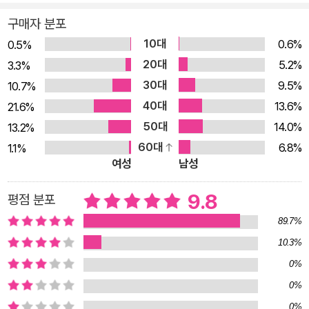
보여주었으며, 폐암 진단에서 영상의학과 전문의보다 뛰어난 기
구매자 분포
량을 발휘하고 있다. 고속도로를 달리는 자율주행차 역시 인공지
10대
0.6%
0.5%
능이 실현할 우리의 미래다. 하지만 극단적인 견해를 가진 사람들
20대
5.2%
3.3%
은 자율주행차가 길 가던 사람을 치어 죽이고, IT 기업이나 정치
30대
9.5%
10.7%
인들이 선거에 영향을 미치거나 가짜뉴스와 딥페이크를 퍼뜨리
40대
13.6%
21.6%
기 위해 인공지능을 이용한다는 온갖 암울한 시나리오를 기정사
50대
14.0%
13.2%
실로 받아들이기도 한다. 그리고 그러한 일들이 실제로 발생하면
60대
6.8%
1.1%
서 우리를 불안에 떨게 한다. 《AI 2041》의 저자이자 마이크로소
여성
남성
프트와 구글, 애플에서 인공지능 연구와 제품 개발에 참여한 리카
이푸와 데뷔작부터 열풍을 불러일으킨 SF 작가 천치우판은 인공
9.8
평점 분포
지능의 발전에 관한 여러 측면을 면밀하게 살펴보고 주의를 기울
89.7%
이되, 동시에 그 기술이 가진 잠재력과 큰 그림을 보는 것이 중요
10.3%
하다고 말한다. 그래야 인공지능과 인류의 미래에 관한 온갖 걱정
0%
과 우려들 사이에서 균형을 잡을 수 있기 때문이다. 한국, 일본,
0%
인도 등 세계 곳곳을 배경으로 한 흥미진진한 SF소설 10편과 AI
0%