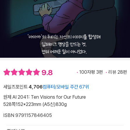
9.8
100자평 3편
리뷰 28편
세일즈포인트
4,706
컴퓨터/모바일 주간 67위
원제 AI 2041: Ten Visions for Our Future
528쪽
152*223mm (A5신)
830g
ISBN 9791157846405