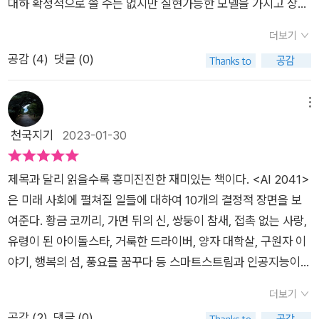
을 수 있도록 쓰였다. 20년 후 인공지능이 할 수 있는 일들을 바
갈하는 분이 있는가 하면 사람이 하는 직업 중 절반 이상이 인공
대하 확정적으로 쓸 수는 없지만 실현가능한 모델을 가지고 상상
었지만, 아직도 그들은 가상공간에서만 만났지 실제 만남을 가진
국 대한민국이 추구하는 것, 세상이 원하는 것이 무엇인지 이해한
되는 것 같다.서특히 아주 먼 미래가 아닌 2041년을 배경으로 한
탕으로 앞으로 구현될 기술을 이야기에 녹여냈으니 말이다. SF
지능에게 넘어 갈 20년 후를 대비해야 한다고 말한 분이 있다. 푀
력으로 쓴 소설은 꽤 그럴싸하다. 심지어 어느 한 나라에 국한된
적이 없다. 아침이 되면 자연스레 화면을 통해 연락이 되는 가르
다면,미래를 준비할 수 있는 에너지가 만들어질 수 있다.​​책 『AI 2
지점이 더 현실감있게 다가오는 것 같다.현실과 너무 동떨어진 세
더보기
소설로서 읽기에도 흥미진진하지만, 그 모든 이야기에 정확한 기
근 서점가에는 20년에서 30년 후를 예언하는 예언서들이 많이
것이 아니라 인도, 나이지리아, 한국, 호주, 일본 등 다양한 나라
시아가 갑자기 연락이 되지 않는다. 급하게 브라질의 코로나 발생
041 10개의 결정적 장면으로 읽는 인공지능과 인류의 미래』 은
상이 아닌 세계 여러나라의 상황을 지금과 많이 다르지 않게 그리
공감 (
4
)
댓글 (0)
술분석에 관한 내용을 덧붙였기에 자연스럽게 인공지능의 미래
출간되고 있다. 필자가 “AI 2041” 이란 책을 읽으면서 느낀 바를
와 문화를 배경으로 하고 있다. 이 책이 좋은 책인 이유는 다양한
현황을 검색해 보지만 특이사항은 없다. 그와 마지막으로 나눈 이
우리가 생각하는 미래와 저자가 생각하는 미래를 대조,비교할 수
면서도 과학의 발달로 인해 우리가 어떤 세상을 살지에 대한 우려
에 대해 알게 된다. 2041년, 그리고 그 이후의 미래를 상상해보
한마디로 서술하자면 “인공지능은 우리 앞에 닥친 현실이다. 인
나라와 문화권을 배경으로 했을 때 나올 수 있는 특정 성별이나
야기가 스치고 지나간다. 마지막 문자가 헤어지자는 것이었나?
있었다.기술이 어떻게 점진적으로 바뀔 수 있는지 이해할 수 있었
스러움이 리얼하게 다가오게 만든다. 그중에 눈길을 끈 이야기 “
고 싶다면 이 책을 만나 보자. *출판사로부터 도서를 제공받아
공지능과 완벽하게 공존하는 방법을 찾는 것이 가장 좋은 시나리
문화권에 대한 차별이나 배제, 잘못된 상식을 일반화 하는 오류를
메뉴
천난은 불안해지기 시작한다. 그러던 중, 걸려온 통화를 듣는 순
고,그 결과 무엇을 추구하는지 알 수 있다. 결국에는 기존의 인공
쌍둥이 참새” 라는 스토리이다. 우리나라의 교육현실에 비추어 2
주관적으로 작성한 리뷰입니다.
오이다. 20년 후 인공지능과 사람의 공존을 철저하게 준비하자”
범하지 않았다는 것이며 소설에 등장한 인공지능과 빅데이터가
천국지기
2023-01-30
간 천난은 경악한다. 2주년이 지난 지 얼마 되지 않은 시점에서
지능 기술들이 점차 초소형화되고, 우주 저 먼 곳으로 인간의 시
041년에는 인공지능 교육로봇이 학원대신 각 가정의 아이에게
이다.
현재 어디까지 상용화되었고 소설에서 왜 이런 AI와 빅데이터가
가르시아가 연락도 없이 천난을 만나러 브라질에서 중국으로 들
선이 향할 수 있다. 여기에 놓칠 수 없는 것 중에 하나,인간이 해
배당되어 부모,선생님, 친구 역할까지 맡게 되는 이야기를 그렸
사용되었으며 그것이 현실화 되기 위하여 필요한 부분, 악용되지
어왔는데 코로나 ar41에 감염되어 격리 중인데 상태가 좋지 않다
결하지 못한 문제들에 대해서,인공지능이 어디까지 해결해 줄 수
다. 어릴적 사고로 부모를 잃고 입양기관에 가게 된 쌍둥이는 각
제목과 달리 읽을수록 흥미진진한 재미있는 책이다. <AI 2041>
않으려면 보완되어야 하는 내용까지 비전공자가 알아듣기 쉽게
는 것이다. 3년 동안 바깥출입을 안 했던 천난은 마지막이 될 수
있느냐에 있다. 행복과 죽음,식량, 빈곤과 가난, 그리고 편리함에
자의 성향에 따라 인공지능 교육로봇에 의해 양육되고 그것이 삶
은 미래 사회에 펼쳐질 일들에 대하여 10개의 결정적 장면을 보
설명을 해주었다는 것이다. 인문학적으로 좋은 소설이면서 과학
있는 가르시아를 만나러 길을 나서지만, 생체인 증 정보가 3년이
대해서,인공지능과 로봇에 의해서, 새로운 가치를 만들 수 있고,
을 통해 어떻게 다르게 자라고 성장하게 되는지를 그린다. 감정도
여준다. 황금 코끼리, 가면 뒤의 신, 쌍둥이 참새, 접촉 없는 사랑,
적으로 옳은 설명을 해주고 있다. 단편소설 분량으로 인공지능에
나 없는 터라 쉽지 않다. 그 와중에 가르시아는 더 심각한 상황에
그로 인해 우리 사회는 더 나은 삶으로 바뀔수 있다. ​​이 책에서 ,
없는 로봇에 의해 성장한 쌍둥이 이야기를 통해 우리가 우려하는
유령이 된 아이돌스타, 거룩한 드라이버, 양자 대학살, 구원자 이
대하여 쓰여 있는데 이 내용을 영화나 드라마화 하여도 재미있게
이르게 되는데...​ 물론 이 작품에는 반전이 숨어있다. 가르시아의
눈여겨 볼 것은 자율주행차에 대한 변화다. 결국 우리의 미래 산
미래가 생각보다 염려스럽지 않을 것이라는 긍정적 모습을 보여
야기, 행복의 섬, 풍요를 꿈꾸다 등 스마트스트림과 인공지능이
볼 수 있을 것 같다는 것이 나의 의견이다.​총 10가지의 소설과 인
의학 생체정보를 판단할 수 있는 천난. 의사가 아니라도, 자연스
업은 자율주행자동차에 달려 있다고 말해도 과언이 아니다. 자율
준다. 인간이 만든 세상에서 어느 한쪽만 치우치지 않고 잘못된
고도로 발달된 사회의 모습을 소설과 기술분석으로 대담한 예언
공지능 사례 중에서 제일 인상 깊게 읽었던 것은 가면 속의 신과
더보기
레 정보를 해석이 가능해진다. 그뿐만 아니라 AI가 발전된 세계는
주행자동차느 인간의 죽음,가정의 해체르 줄여준다. 더 나아가 교
역사와 실수를 바로 잡으려고 했던 수많은 과거의 모습을 통해서
을 담은 책이다. 정재승 박사가 '함께 읽고 토론하고 싶어지는
쌍둥이 참새이다.가면 속의 신은 현재도 매우 문제적인 딥페이크
공감 (
2
)
댓글 (0)