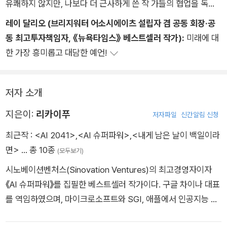
유쾌하지 않지만, 나보다 더 근사하게 쓴 작 가들의 협업을 독자
로서 만나는 건 기쁘기 그지없다. 함께 읽고 토론하고 싶어지는
레이 달리오 (브리지워터 어소시에이츠 설립자 겸 공동 회장·공
책이다.
동 최고투자책임자, 《뉴욕타임스》 베스트셀러 작가):
미래에 대
한 가장 흥미롭고 대담한 예언!
저자 소개
지은이:
리카이푸
저자파일
신간알림 신청
최근작 :
<AI 2041>
,
<AI 슈퍼파워>
,
<내게 남은 날이 백일이라
면>
… 총 10종
(모두보기)
시노베이션벤처스(Sinovation Ventures)의 최고경영자이자
《AI 슈퍼파워》를 집필한 베스트셀러 작가이다. 구글 차이나 대표
를 역임하였으며, 마이크로소프트와 SGI, 애플에서 인공지능 연
구와 제품 개발에 참여했다. 세계경제포럼 인공지능위원회의 공