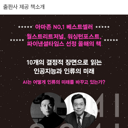
3회 '성운상' 최우수 도서상과 최우수 미술상, 「G는 여신을 상징
생이 달라진다》, 《관계의 뇌과학》, 《나폴레온 힐 멘탈 다이너마
출판사 제공 책소개
한다」로 성운상 최우수 단편상, 「리장의 물고기」로 제2회 SF· 판
이트 시리즈》(전 3권), 《업타임》, 《프리즘》, 《정원의 철학자》, 《A
타지소설번역상 최우수 단편상의 주인공이 되었다. 대표작으로
I 2041》, 《게으르다는 착각》 등이 있다.
꼽히는 『황조荒潮』는 2013년에 출간되어 그해 제4회 성운상 장
편부문 금상, 2014년 제1회 '화지문학상' 장르문학부문 금상을
수상했고, 마철문화 주최 '이 소설이 가장 재미있다 장르문학상'
올해의 TOP 8으로 선정되었다. 2019년에는 초판에서 98곳을
수정하여 3부작의 1부로 개편한 개정증보판을 출간했으며, 최고
의 상업적 가치를 지닌 저작물로 선정되기도 했다. 스타 작가이자
번역가인 켄 리우의 번역으로 출판된 영어판 『Waste Tide』(20
19)는 큰 화제를 불러일으켰으며 독일, 스페인, 이탈리아, 일본,
러시아 등 10개국에 판권이 수출되었다. 영국 〈가디언〉 선정 201
9년 베스트 SF&판타지 도서 리스트, 2020년 로커스상 'Best Fi
rst Novel' 부문 최종 후보작에도 올랐다. 현대 중국 문단은 바링
허우 세대 작가들이 주축을 이루고 있는데 중국 SF계도 비슷한
상황이다. 천추판은 세계중국인SF작가협회(CSFA) 현 회장이