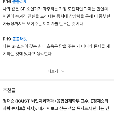
알고 보니 이 인용문은 쳇GPT가 자신에 대한 비판을 제시하라는
등장인물, 배경, 줄거리를 만들어 이야기를 탄생시켰다.
P.16
뽈뽈래빗
명령을 들었을 때 작성한 것이었다.
나와 같은 SF 소설가가 마주하는 가장 도전적인 과제는 현실의
이면에 숨겨진 진실을 드러내는 동시에 상상력을 통해 더 풍부한
이렇듯 자기 자신을 정확하게 비판할 수 있는 능력으로 쳇GPT는
가능성까지도 보여주는 이야기를 만드는 것이다.
스스로 그 비판이 틀렸음을 보여주었다고 볼 수 있을까? (154)
P.19
뽈뽈래빗
나는 SF소설이 갖는 최대 효용은 답을 주는 게 아니라 문제를 제
기하는 것에 있다고 생각한다.
더보기
추천글
정재승 (KAIST 뇌인지과학과+융합인재학부 교수, 《정재승의
과학 콘서트》 저자):
내가 써보고 싶은 책을 독자로서 만나는 건