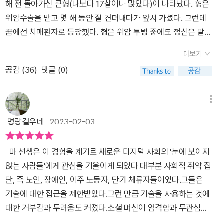
해 전 돌아가신 큰형(나보다 17살이나 많았다)이 나타났다. 형은
위암수술을 받고 몇 해 동안 잘 견뎌내다가 앞서 가셨다. 그런데
꿈에선 치매환자로 등장했다. 형은 위암 투병 중에도 정신은 말짱
했다. 동네 도서관에서 꾸준히 책을 빌려다 읽으셨다고 한다. 형
더보기
수말로는 형이 긴 호흡으로 읽는 시리즈물, 대하소설 등을 즐겨
공감 (
36
)
댓글 (0)
읽었다고 한다. 그런데 꿈에선 치매환자다. 방에는 형 혼자인줄
알았더니, 누군가 또 있다. 가만히 보니 휴머노이드 로봇이다. ‘간
병로봇’이다. 환자가 일어나서 가스레인지 쪽으로 걸어가자 로봇
메뉴
이 참견한다. 정중한 듯 무게감이 실려 있다. “뭐 하시게요? 내가
명랑걸우네
2023-02-03
해드릴게요.” 환자가 주춤한다. 그리고 문을 향해 발을 옮기자 뒤
따라가면서 참견한다. “어디 가시게요? 그냥 저하고 공부하고 놀
마 선생은 이 경험을 계기로 새로운 디지털 사회의 '눈에 보이지
죠..” 치매환자는 나가려던 것을 포기하고, 아무 말 없이 다시 몸
않는 사람들'에게 관심을 기울이게 되었다.대부분 사회적 취약 집
을 돌려 소파에 앉는다. 로봇이 가슴을 열며 모니터 스위치를 켠
단, 즉 노인, 장애인, 이주 노동자, 단기 체류자들이었다.그들은
다. 치매환자를 위한 인지활동 프로그램이 잔뜩이다. 꿈이 얼마나
기술에 대한 접근을 제한받았다.그런 만큼 기술을 사용하는 것에
선명한지 아침에도 리얼하게 남아있었다. 가만히 생각해보니 이
대한 거부감과 두려움도 커졌다.소셜 머신이 엄격함과 무관심으
런 꿈을 꾼 것이 이 책 『AI 2041』탓이다. 책을 거의 다 읽어가던