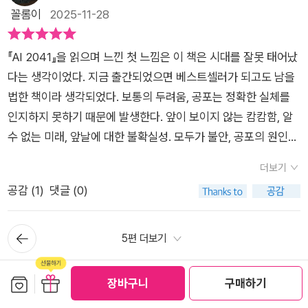
특성과 재능에 맞게 교육을 지원하는 인공지능 교육에 대한 내용
있었다.하지만 분명한 것은 정말 많은 부분을 생각하게 만들어준
꼴롬이
2025-11-28
재 메타버스, NFT, 암호화폐, 블록체인, VR/AR/XR 같은 기술도
을 쓰고있다. 사람마다 재능과 학습능력이 다름에도 일률적인 방
다는 점이었다.책을 읽는 동안 많은 부분에 있어서 사람들과 이야
발전할 여지가 많이 남아있다. 앞으로 무슨 일이 일어날지 아무도
식 아래서 비슷한 나이라는 이유로 같은 교육을 받는 것은 상당히
기를 나누고 싶었다.정말 이 책이 말하고 있는 부분에 얼마나 동
모른다. 인공지능을 결합시킨 교육, 의료, 전쟁, 경제, 산업이 우
​『AI 2041』을 읽으며 느낀 첫 느낌은 이 책은 시대를 잘못 태어났
비효율적인 일인 것은 맞지만 현재 상황에서 1:1 교육지원은 사실
의하고 있는지그리고 이 책이 알려주는 미래의 모습에 대해서는
리 사회에 어떤 변화를 가져오게 될 것인가는 논란의 여지가 많
다는 생각이었다. 지금 출간되었으면 베스트셀러가 되고도 남을
상 불가능할 수 있다. AI가 메이트가 되어서 개인의 재능과 관심
어떻게 생각하는 지를 말이다.그리고 솔직히 아직도 책의 내용을
다. 그래서 이 책을 읽은 후로 서로 토론하기에 좋은 이유가 부딪
법한 책이라 생각되었다. 보통의 두려움, 공포는 정확한 실체를
사에 기반한 교육을 지원한다면 어느 정도는 효율적인 교육이 될
온전히 설명하라고 한다면말하기가 어려울 것 같다는 느낌이 든
히는 부분이 많기 때문이다. 인공지능 로봇 학습에 의존하며 성장
인지하지 못하기 때문에 발생한다. 앞이 보이지 않는 캄캄함, 알
수도 있을 것이다. 문제는 이 방법이 사람과의 사회화 교육에 어
다.그만큼 흥미롭고 대담한 예언을 담고 있다.미래가 궁금한 자.
하는 쌍둥이 참새의 엇갈린 환경을 보며 과연 무엇을 위한 일인지
수 없는 미래, 앞날에 대한 불확실성. 모두가 불안, 공포의 원인이
떤 영향을 미칠지와 특정 장애를 가지고 있는 사람도 편한게 사용
우리가 곧 마주할 다가올 순간이 궁금한 자.과감이 이 책에 도전
궁금하며 과연 두 아이는 행복한 지 의문이 들었다. 인공지능 기
라 생각된다.『AI 2041』은 다가올 미래를 막연한 공포나 지나친
이 가능한지에 대한 부분이다. 장애유무, 장애유형과 무관하게 사
해보길 권해본다.
더보기
술은 생활의 편리함을 가져다주지만 인간의 본성을 가로막는다
낙관으로 그리지 않는다. 대신, 이 책은 기술이라는 뼈대에 소설
용이 가능하다면 좋겠지만 그것이 과연 어디까지 가능할까는 고
공감 (
1
)
댓글 (0)
는 인상이 강했다.잘 생각해 보면 정말 무서운 일이다. 서로를 속
이라는 살을 붙여, 우리가 마주할 구체적인 '삶'의 풍경을 보여준
민을 해야하는 부분이라고 생각한다.​AI 2041은 현실가능성이 있
고 속이는 일도 인공지능 기술을 활용하면 굉장히 정교해질 것이
다. 책장을 덮으며 가장 먼저 든 생각은 'AI는 결국 인간을 비추는
지만 여전히 보완하고 고민해야하는 지점을 던져주고 있다.
뒤로가
고, 사이버 휴먼 시대가 되면 메타버스보다 더 현실화된 가상현실
거울'이라는 점과 AI와 함께 생활해 나가는 우리의 모습을 구체적
5편 더보기
기
세계가 펼쳐질 것이다. 아날로그에서 완전 디지털화된 사회에서
으로 그려줘서 옴니버스 단편 SF영화를 한편 본 느낌이었다.​특
인간은 과연 행복할까? 현실과의 괴리감과 윤리적 문제 등은 항
히 인상 깊었던 에피소드는 서울을 배경으로 한 '쌍둥이 참새'이
보관함담기
선물하기
장바구니
구매하기
쓰기
마이페이퍼 (0편)
상 따라갈 듯싶다. 부디 인공지능이 어떤 분야든 좋은 일에 쓰이
야기 였다. AI 튜터가 아이들의 성향에 맞춰 완벽한 교육을 제공