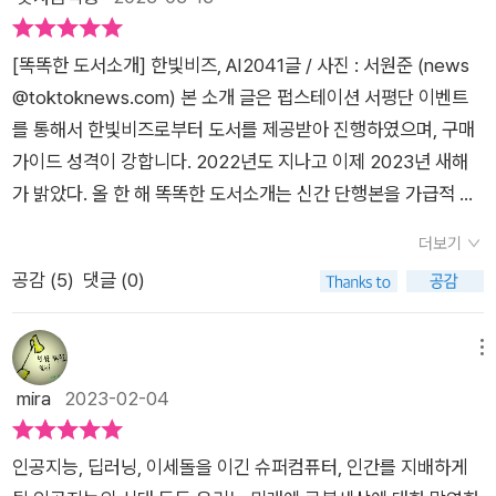
험에 대해 불만이 있었지만, 종종 유용한 정보를 얻을 수 있기에
뒤에서 반짝이는 밤하늘을 보여 주던 거대한 화면이 관객들의 모
어진다는 것이다. 10가지 테마 중 특히 ‘접촉 없는 사랑’이 인상적
었던 것 같다. 이 엄청난 과제를 맡을 용기와 담대함을 어디서
조금씩 보험회사 정보에 익숙해진다. 그뿐만 아니라 가족의 건강
습을 담은 영상으로 바뀌었다. 카메라가 목표물을 찾는 것처럼 공
이다. 저자는 팬데믹에서 아이디어를 얻었다고 한다. 코로나바이
찾을 것인가? 우리는 인공지능이 창출할 전례 없는 부를 물려받
[똑똑한 도서소개] 한빛비즈, AI2041글 / 사진 : 서원준 (news
을 챙겨주는 상황 덕분에 식생활 개선 및 운동효과도 맛보았고 그
연장 전체를 빠르게 훑었다. 황홀경에 빠진듯한 얼굴들이 화면에
러스 초기 백신 접종 후에도 주기적으로 새로운 변종이 출현하는
을 세대로서 인류 번영을 촉진하기 위한 사회계약을 재작성하고
@toktoknews.com) 본 소개 글은 펍스테이션 서평단 이벤트
러다 보면 자연스레 보험료가 내리는 결과까지 얻게 된다. 나야나
나타났고 기쁨의 탄성이 뒤따랐다. (-219-)​​드라마 <전격Z 작전
세상을 그리고 있다. 인간은 바이러스와 함께 사는 법을 배워야한
경제의 방향을 재설정하는 책임을 져야 한다. 그것만으로 충분치
를 통해서 한빛비즈로부터 도서를 제공받아 진행하였으며, 구매
는 사헤지가 자신을 어떻게 생각하는지에 관심이 있는데, 사헤지
>이나 영화<마이너리티 리포트>를 비로해 여러 SF 소설에서는
다. 부분적으로 가정용 로봇이 외부와의 접촉을 줄여주고 있다.
않다면 우리의 후손에 대해 생각해보라. 인공지능은 우리가 일상
가이드 성격이 강합니다. 2022년도 지나고 이제 2023년 새해
가 불가촉천민이라는 사실을 알게 된다. 그뿐만 아니라 사헤지와
완전 자율주행차의 도래를 기정사실로 제시한다. 하지만 <거룩
이야기에 등장하는 여주인공은 세상과 자신을 단절하려는 욕구
적이고 반복적인 일에서 해방되도록 해주고 자기 마음을 따라 살
가 밝았다. 올 한 해 똑똑한 도서소개는 신간 단행본을 가급적 많
가까워지려 할수록 집의 보험료가 자꾸 올라가는 상황이 발생한
한 드라이버>에서는 2041년이면 구글이 상용 자율주행 기술이
가 지나친 나머지 사랑에 대한 추구와 접촉 기피 사이에서 갈등을
기회를 주며, 인간을 인간답게 만드는 것이 무엇인지에 관해 더
이 소개할 기회를 최대한 많이 제공할 수 있도록 하겠다. 북스타
다. 왜 가네샤 보험은 나야나의 연애에까지 관심을 갖는 것일까?​
성숙 단계에 도달하지 않으리라 가정하고 있다.2041년이면 구글
더보기
느낀다. 가정에 불과하지만 코로나19가 변이를 통해 계절성 바이
깊이 생각하게 할 것이다. p.429 저자인 리카이푸는 수년
그래머로도 활동을 꾸준히 이어갈 예정이고 소통을 중요시하도
2041년 인도를 배경으로 등장한 보험은 상당한 정보를 취득하고
이 상용 자울주행 기술 연구를 시작한 지 32년이 되고, 카네기멜
공감 (
5
)
댓글 (0)
러스로 수십 년간 계속된다는 미래사회를 배경으로 했다. 기술분
전 '한국은 세계에서 드물게 독립적인 AI 생태계를 갖고 있는 국
록 하겠다. 인공지능이란 말이 나온지는 꽤 오래됐다. 필자는 19
있다. 물론 지금도 과거 병력을 이유로 보험 가입이 거부되거나
론대학교가 고속도로에서 학술용 자율주행 기술을 시연한 지 52
석(Analysis)에선 현재진행중인 프로젝트와 미래의 변화를 언급
가'라며 대부분 구글, 와츠앱 같은 미국 IT 기업의 인터넷 서비스
80년대 후반에서 1990년대 초반 사이에 어느 TV CF를 통해서
위험한 직종 종사자의 경우나 초보 운전의 경우 보험료가 높게 책
년이 되는 시점인데도 말이다., 그렇게 예상하는 이유는 '운전' 자
한다. 인공지능이 보건의료분야에서 커다란 변화를 가져올 것이
를 쓰지만, 한국은 카카오, 네이버 등 자국 대기업이 시장을 장악
인공지능 이라는 것이 있다는 것을 알게 되었다. 다만 당시에는
메뉴
정되는 상황이 발생하고 있다. 그뿐만 아니라 유튜브나 넷플릭스
체가 여러 불확실한 환경과 예측불허의 사건을 제어해야 하는 복
라는 점에선 의심의 여지가 없다. 디지털 보건의료와 인공지능의
하고 있어 AI 발전에 유리하다고 말했다. 특히나 AI가 고도로 발
인공지능에 대해서 구체적인 건 나오지 않았고 말만 돌아다녔을
mira
2023-02-04
에 관심 있는 영상을 검색하게 되면 비슷한 작품들이 자연스레 추
잡한 작업이기 때문이다. 인공지능 분야에서 완전 자율주행은 최
융합은 그동안 난치병이나 불치병으로 분류되던 질병들도 해결
달한 미래 사회에서 한국이 우위를 가질 산업을 '교육과 엔터네인
뿐이다. 그런데 이 인공지능이라는 말이 본격적으로 나왔고 인기
천되기도 하고, 인터넷 서점의 경우 내가 검색하거나 과거의 구입
후의 만찬에서 예수 그리스도가 사용했던 기적의 힘을 지닌 '성
책을 제시해주리라 믿는다. 인공지능이 신역과 백신 개발의 속도
먼트'라고 전망했다. 다들 알다시피 한국의 교육열은 세계 최고
를 끌었던 계기는 다름아닌 세기의 바둑 대결이었다. AI와 사람이
한 책과 비슷한 책을 추천해 주기도 한다. 이 모든 기능이 AI의 딥
배'로 인식되고 있다. (-306-)​​'가상공간에서 인간과 기계가 협업
인공지능, 딥러닝, 이세돌을 이긴 슈퍼컴퓨터, 인간를 지배하게
를 크게 높이고 비용은 현저히 줄여 줄 것이라 기대한다. 그러나
수준이고, 풍부한 콘텐츠를 무기로 AI, VR, AR이 접목된 새로운
벌인 바둑대결은 결과야 어떻든 간에 인공지능에 대한 관심을 더
러닝을 통해 등장하게 되었다고 한다.(딥러닝은 과거 우리나라