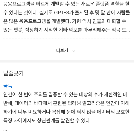
도 진짜가 맞는지 항상 확인해야 하는 새로운 세상에 사는 법을
응용프로그램을 빠르게 개발할 수 있는 새로운 플랫폼 역할을 할
배워야 할 수도 있다.
수 있다는 것이다. 실제로 GPT-3가 출시된 후 몇 달 만에 사람들
은 많은 응용프로그램을 개발했다. 가령 역사 인물과 대화할 수
있는 챗봇, 작성하기 시작한 기타 악보를 마무리해주는 작곡 도
구, 반쪽 이미지를 가지고 전체 이미지를 완성할 수 있는 응용프
로그램이 있다. 또 자연어 묘사(예: 발레복을 입은 아기 무가 강아
더보기
지를 산책시킨다)를 기초로 인물을 그릴 수 있는 달리(DALL.E)
라고 불리는 응용프로그램도 있다. 이러한 응용프로그램들은 현
밑줄긋기
재로선 단순히 호기심을 유발하는 정도지만, 앞서 말한 결함이 해
결되면 GPT-3와 같은 플랫폼이 수만 명의 개발자가 더 많은 사
꿈독
용자를 끌어들이는 멋진 응용프로그램을 만드는 선순환을 만들
인간이 한 번에 주의를 집중할 수 있는 대상의 수가 제한적인 데
어낼 수 있다. 마치 윈도와 안드로이드가 그런 것처럼 말이다.
반해, 데이터의 바다에서 훈련된 딥러닝 알고리즘은 인간이 이해
하기에 너무 미묘하거나 복잡해 눈에 띄지 않을 데이터의 모호한
특징 사이에서도 상관관계를 발견할 수 있다.