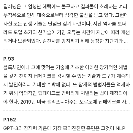
이 완성할 큰 그림을 놓치고 있다.
르쳐야 할까? 그 밖에도 많은 질문이 떠오를 것이다. 독자들의 질
딥러닝은 그 엄청난 혜택에도 불구하고 결과물이 초래하는 여러
문이 더 행복하고 밝은 미래를 형상화하며 그 미래에 한 걸음 더
부작용으로 인해 대중으로부터 심각한 불신을 받고 있다. 그런데
다가서도록 해주는 것이 되길 기대한다.
사실 모든 신생 기술은 단점을 갖기 마련이다. 지난 역사를 보더
라도 도입 초기의 신기술이 가진 오류는 시간이 지남에 따라 개선
되거나 보완되었다. 감전사를 방지하기 위해 등장한 차단기와 컴
퓨터 바이러스를 막기 위해 나온 안티바이러스 소프트웨어를 생
각해보라. 나는 인공지능의 강력한 영향력, 편견과 불공정성 그리
P.93
고 이해하기 어려운 알고리즘이 제기하는 문제들을 해결할 수 있
블록체인이나 그에 맞먹는 기술에 기초한 이러한 장기적인 해법
는 기술적・정책적 해법이 있을 것이라 확신한다.
을 갖기 전까지 딥페이크를 감시할 수 있는 기술과 도구가 계속해
서 발전하리라 기대할 수밖에 없다. 또 잠재적 범법자들을 억제하
기 위해 악의적인 딥페이크를 강력하게 처벌하는 법이 제정되어
야 한다. 2019년 미국 캘리포니아주는 포르노에 딥페이크를 사
용하는 것과 선거를 앞두고 후보 정치인들의 동영상을 조작하는
것을 금지하는 법을 통과시켰다. 마지막으로 우리는 (블록체인
P.152
해법이 구현될 때까지) 온라인 콘텐츠가 아무리 진짜 같아 보여
GPT-3의 잠재력 가운데 가장 흥미진진한 측면은 그것이 NLP