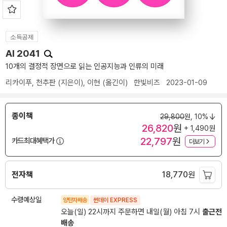
소득공제
AI 2041
10개의 결정적 장면으로 읽는 인공지능과 인류의 미래
리카이푸
,
천추판
(지은이),
이현
(옮긴이)
한빛비즈
2023-01-09
종이책
29,800
원,
10%
26,820
원
+ 1,490원
22,797
원
카드최대혜택가
더보기
전자책
18,770
원
수령예상일
양탄자배송
썬데이 EXPRESS
오늘(일) 22시까지 주문하면 내일(월) 아침 7시
출근전
배송