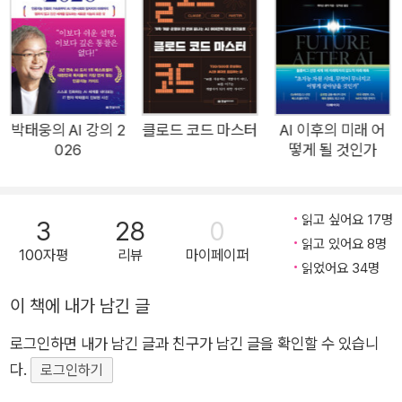
발전하고 지금보다 더 많은 곳에 적용되면 어떤 미래가 펼쳐질
까? 신선한 접근 방식과 대담한 분석으로 출간 전부터 전 세계 리
더들과 독자들이 주목한 《AI 2041》의 두 저자는 이 책을 통해 미
래에 대한 우리의 호기심과 두려움을 모두 해결하며 인공지능에
대한 비전을 정밀하게 보여준다. ★★★★★ 아마존 NO.1 논픽
박태웅의 AI 강의 2
클로드 코드 마스터
AI 이후의 미래 어
026
떻게 될 것인가
션 ★★★★★ 미국, 독일, 영국, 일본 베스트셀러 ★★★★★
월스트리트저널, 워싱턴포스트, 파이낸셜타임스 선정 올해의 책
중대한 변곡점에 도달한 인류와 AI AI는 어떻게 인류의 미래를 바
읽고 싶어요 17명
3
28
0
꾸고 있는가? 인공지능은 이미 티핑포인트에 도달했다. 생물학
읽고 있어요 8명
100자평
리뷰
마이페이퍼
계의 해묵은 수수께끼였던 ‘단백질 접힘 구조’를 최대 90%까지
읽었어요 34명
예측하는 수준에 이르렀고, 음성인식과 객체인식에서 인간의 능
이 책에 내가 남긴 글
력을 뛰어넘은 인공지능은 특히 외모와 말소리에서 소름 끼칠 만
큼 인간을 닮은 디지털 인간을 등장시켰다. 대학입학시험과 전문
로그인하면 내가 남긴 글과 친구가 남긴 글을 확인할 수 있습니
의 자격시험에서 합격점을 받으며 탁월한 지적 능력을 입증했고,
다.
로그인하기
판사보다 훨씬 더 공정하고 객관적인 판결을 내릴 수 있다는 점을