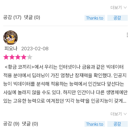
로 무장한 거대한 괴물로 계속 진화하는 동안 불평등이 낳은 격차
상태에서 잠자리에 들었다. 아침에 꿈을 복기하다 든 생각이 있
더보기
는 점점 더 커졌다.​ 벽돌 두께에 어려워 보이는 제목에 책을 펴볼
다. 그 ‘간병로봇’이 왠지 편하게 느껴지진 않는다. 세심하게 환자
공감 (
17
)
댓글 (0)
엄두가 나지 않았다. 막상 책을 펼쳐보니 진작 읽을 걸 그랬다는
를 케어 하는 듯 하긴 한데, 등골이 싸하다. 로봇의 말 한마디 한
생각과 함께 이런 형식으로 접근하면 재미와 지식 두 마리 토끼를
마디가 마치 “좋은 말 할 때 들으십시오”로 들린다. 말 안 들으면
다 잡을 수 있겠다 싶어서 무척 만족스러웠다. 개인적으로 저자에
메뉴
어쩔 건대? 로봇이 인공지능의 대표는 아니다. 그저 구체화된 하
대한 설명을 안 하는 편인데, 이 책은 필요할 듯싶다. 이 책의 두
피오나
2023-02-08
나의 형상일 뿐이다. 어쨌든 인공지능(AI)은 양날의 검이다. 두
저자 리카이프와 천치우판 말이다. 저자에 대한 설명은 곧 책의
가지 상반된 견해가 주어진다. 인간의 삶이 더욱 애매해질 것이라
구성이니 말이다. AI 2041은 2041년의 도래할 인공지능 사회를
는 예측과 반대로 삶의 질이 더욱 좋아질 것이라는 전망이다. 인
<황금 코끼리>에서 우리는 인터넷이나 금융과 같은 빅데이터
담고 있다. 아직은 20년가량 남은 미래의 이야기지만, 저자 리카
공지능과 함께 떠올리게 되는 단어는 단연 딥러닝(deep learnin
적용 분야에서 딥러닝이 가진 엄청난 잠재력을 확인했다. 인공지
이프는 최대한 실제적이고 활용 가능할 미래를 책에 담고 싶었다.
g)이다. 딥러닝 기술은 수년 전에 개발되었으나 그 능력을 실제
능이 빅데이터를 분석해 적용하는 능력에서 인간보다 앞선다는
물론 그는 AI를 전공하고 관련 분야의 특허를 10개 가지고 있을
로 입증하기 위해 충분한 데이터를 모으는 시간이 필요했다. 앞으
사실에 놀라지 않을 수도 있다. 하지만 인간이나 다른 생명체에만
정도의 AI 전문가다. MS 리서치 아시아 창립이사와 구글 차이나
로 인공지능의 컴퓨팅 성능과 저장 비용은 더 향상되고 저렴해질
있는 고유한 능력으로 여겨졌던 '지각 능력'을 인공지능이 갖게
대표이사를 지내기도 했다. 하지만 딱딱하고 어려운 미래의 AI를
것이다. 이 책의 공저자 중 한 사람인 리카이푸는 (전)구글차이나
된다면 어떻게 될까? p.84 4차 산업혁명과 인공지능이 우
독자들이 한결 편안하게 접하길 원했던지라 SF 소설가이자 번역
더보기
사장이자 (현)시노베이션 벤처스의 최고경영자, 베스트셀러《AI
리의 삶 전반을 송두리째 바꾸게 될 것이라는 전망은 먼 미래의
가인 천치우판과 협업하여 이 책을 펴낸다. 책 속에는 10개의 미
공감 (
9
)
댓글 (0)
슈퍼파워》의 저자이기도 하다. 리카이푸는 지난 40년 동안 마이
이야기가 아니다. 첨단 기술과 인공지능이라는, 인간이 잘 살기
래 사회 속 이야기가 펼쳐진다. 우리나라뿐 아니라 중국, 일본, 인