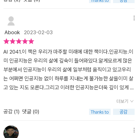
상당수 기계화되어서 개인이 가지고 있는 인증 칩을 통해 개인정
통시스템의 근본적인 변화가 시작될 수 있다. 교통시스템이 사라
인간은 로봇+인간의 조화를 어떻게 그려낼지를 적절하고 명료하
책'이라는 말을 알 것도 같다. 현재 기술 발전을 보면 가능할 것도
기술에 관한 것이다. 딥페이크는 특정 인물의 얼굴 등을 인공지능
보를 식별한다. 이 정보에는 면역 및 항체 정보 등도 포함되어 있
지게 되고, 녹색 신호등, 빨간 신호들, 교차로의 개념이 사라지며,
게 보여주는 이야기였다. SF 소설이 갖는 최대 효용은 답을 주는
같다. 물론 상용화에 필요한 개발 기간, 관련 법 제정, 윤리적 문
(AI) 기술을 이용해 특정 영상에 합성한 편집물인데 현재도 포르
을 정도다. 그러다 보니 이 정보를 취득하지 못한 소위 취약집단
모든 것이 자율주행이 될 수 있다. 수많은 변수들을 예측하고,그
게 아니라 문제를 제기하는 것에 있다고 생각한다.작가 서문 중에
제를 고려해야겠지만 딥페이크, 딥러닝, 인공지능, 자율주행차는
메뉴
노 영상에 유명인이나 일반인의 얼굴을 합성하거나 정치인의 얼
들은 사회에서 배제되고 기본적인 기술조차 접근하지 못하는 상
예측결과가 아무 문제없이 운행되어야하기 때문이다. 자율주행
서 이처럼 10가지 소설에 담긴 공통적 메시지는 우리는 모든 시
지금도 있는 기술이다.<2001 스페이스 오디세이>, <블레이드
Abook
2023-02-03
굴을 가지고 가짜뉴스를 만들어서 디지털 성범죄는 물론 여론조
황에 이르기도 한다.​ 앞에서도 언급했듯이, 인간은 편한 것을 찾
자동가 잘 운행되는 것 뿐만 아니라,. 안전하게, 쾌적하게 운행되
간과 현실을 그대로 받아들이는 로봇이 아닌 인간이기 때문에 결
러너>, <레디 플레이어 원>, <마이너리티 리포트>, <에이 아
작으로 인한 선거법 위반 등 다양한 문제가 일어나고 있다. '가면
는다. 그러다 보니 자연스레 인간의 편의 위주로 과학이 발전하게
는 것이 우선 필요하다 .하지만 지율주행자동차가 세상에 등장하
코 로봇에 지배 당하는 것이 아닌 로봇을 활용하는 호모사피엔스
이> 등 미래 사회를 그려낸 SF 영화나 소설을 보면 현실에서 펼
속의 신'에서도 나이지리아에서 범죄화된 성적지향을 가지고 있
AI 2041.이 책은 우리가 마주할 미래에 대한 책이다.인공지능.이
된다. 과학의 발전은 편리를 주는 대신, 또 다른 불편함 들을 야기
고, 30년이 지난 2041년에도,자율주행자동차가 시중에 널리 쓰
라는 것이다. 그러므로 이책을 통해 다가올 미래에 과학이 어떤식
쳐질 미래를 꿈꾸게 된다. 오래전에도 비슷한 개념은 존재했지만
는 주인공을 협박하는 수단으로 딥페이크 기술이 사용되며 여론
미 인공지능은 우리의 삶에 깊숙이 들어와있다.알게모르게 많은
한다. 기술에서조차 도태되고 배제되는 현상이 더 심화될 수도 있
여지긴 힘들다 고 말한다. 즉, 불가능하가고 생각한 것을 해결하
으로 우리에게 유용하게 쓰일지, 또는 악용하게 될지를 쉽고 재미
기술력 부족으로 상상도로만 그려냈지만 이젠 현실화에 대한 기
조작의 용도로도 쓰여지고 있다. 딥페이크를 이용한 디지털 성범
부분에서 인공지능이 우리의 삶에 일부처럼 움직이고 있고우리
으니 말이다. 과학의 발전의 주된 키는 우리에게 있다. 차별과 배
거나 앞당길 때, 그 산업의 파급효과는 극대화될 수 있다. 테슬러
있게 알려면 읽기를 추천한다.꼭 유용함이 아니더라도 10가지 S
대감을 갖기에 충분해졌다. 이 책을 읽다 보면 청사진 만을 그려
죄와 여론조작을 없애기 위해서는 소설 뒤에 설명한대로 생체인
는 어쩌면 인공지능 없이 하루를 지내는게 불가능한 삶을이미 살
제처럼 문제가 될 것이라 예상되는 부분의 경우 법령 및 윤리 수
와 구글이 회사의 모든 것을 결고 자율주행자동차 산업에 뛰어드
F단편 소설을 읽는 것 만으로도 재미있다. 읽으면서 과학적 지식
낸 것이 아니라 기술을 악용한 부작용도 생생하게 보여준다. 딥러
식 기술을 이용한 신원검증 뿐만 아니라 이런 악의적 범죄를 저지
고 있는 지도 모른다.그리고 이러한 인공지능은더욱 깊이 있게 우
준 개선이 필요할 것이다. ​'하지만 우리가 두려움 때문에 사람들
는 이유, 후발주자가 서서히 두 기업을 쫒아가는 이유도,그들의
까지 습득하게 되는 1+1 의 혜택까지 있다는 것. 2041년이 오기
닝을 통한 딥페이크 기술이 정교해진다면 진짜 같은 가짜가 대중
른 사람을 제대로 찾아내고 처벌하는 법적 테두리가 만들어져야
리의 삶에 더 가까이 다가오고 있다.<AI 2041> 책은 10개의 이
을 돕고 사랑하는 것을 그만둔다면 기계와 다를 게 뭐가 있겠습니
미래 먹거리 산업에는 자율주행자동차가 있기 때문이다.
전에 2023년에 읽으면 좋을 책, MZ세대를 이해하는데 도움되
들을 어떻게 현혹시킬 것인가. 인공지능에 저당잡힌 인간이 선택
더보기
한다. 문제는 이런 법이 기술을 따라가지 못하여 현재도 많은 피
야기로인공지능이 가져오는 미래에 대한 기술분석을 다루고 있
까?'
는 과학소설 10가지 이야기.
권조차 보험료 상승에 덜미를 잡힌다면. 2041년 즈음에 책과 같
공감 (
1
)
댓글 (0)
해가 발생하고 있다는 것이다.쌍둥이 참새의 경우 인공지능을 활
다.솔직히 책을 읽는 동안 내용이 눈에 들어오지 않는 것도 많이
은 일들이 벌어질지 모르겠지만 미래로 여행하는 기분을 충분히
용한 교육에 대한 부분이다. 한국이 배경인 이 소설은 아동의 성
있었다.나름 관심을 갖고 있는 분야라고 생각했지만내 생각과 다
만끽할 수 있었다.우리도 21세기로 넘어가면 확 바뀔 줄 알았지
격에 따라 변화 가능한 인공지능을 메이트로 만들어 개인의 성격
른 부분도 많이 있었고이게 정말이야?라고 의심이 되는 부분도
메뉴
만 체감하는 속도는 더뎠다. 비슷한 듯 조금씩 다른 느낌이다. 현