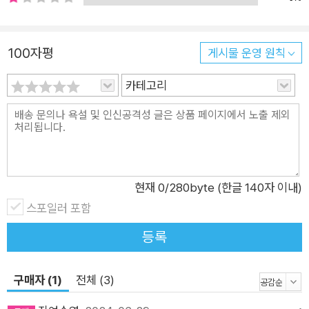
전문가의 날카로운 기술분석이 더해진 이 책은 그래서 우리가 곧
맞이하게 될 가까운 미래에 대한 가장 정확한 예언이자 시나리오
가 되어준다. 과학과 소설의 완벽한 융합! 10개의 결정적 장면으
100자평
게시물 운영 원칙
로 읽는 인공지능과 인류의 미래 가까운 미래, 의료와 교육, 엔터
테인먼트, 고용, 금융 등의 분야에서 인공지능이 어떤 식으로 인
카테고리
간 사회를 변화시킬 수 있는지 보여주는 이 책은 새로운 질문들을
떠올리게 한다. 인공지능이 감염병의 뿌리를 뽑아 범세계적인 팬
데믹이 다시 발생하는 것을 막을 수 있을까? 기계가 주도하는 세
상에서 문화적 다양성은 어떻게 유지될 수 있을까? 인공지능에
게 일자리를 빼앗긴 사람들은 어떻게 될까? 그리고 마침내 우리
현재
0
/280byte (한글 140자 이내)
는 다음과 같은 질문에 도달할 것이다. “인공지능은 인간과 공존
스포일러 포함
할 수 있을까?” SF소설과 영화를 비롯한 수많은 대중문화 작품
등록
들에 영감을 제공한 이 질문에 출시 5일 만에 100만 명이 사용한
대화형 인공지능 ChatGPT가 내린 답은 이렇다. “인공지능은 인
구매자 (1)
전체 (3)
간과 공존할 수 있지만, 인공지능과 인간이 공존할 때 어떤 관계
가 생길지는 예측하기 어렵습니다. … 인공지능과 인간이 공존할