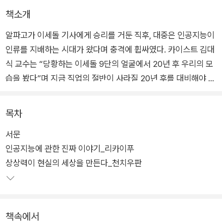
책소개
알파고가 이세돌 기사에게 승리를 거둔 직후, 대중은 인공지능이
인류를 지배하는 시대가 왔다며 충격에 휩싸였다. 카이스트 김대
식 교수는 “당황하는 이세돌 9단의 얼굴에서 20년 후 우리의 모
습을 봤다”며 지금 직업의 절반이 사라질 20년 후를 대비해야 한
다고 경고했다. 반면 고(故) 이어령 선생은 “데이터베이스, 즉 1,
000명의 프로 기사가 훈수를 두는 상대와 싸워서 졌을 뿐”이라
목차
며 지나친 AI포비아를 경계하기도 했다.
서문
인공지능에 관한 진짜 이야기_리카이푸
그리고 지금, 인공지능은 우리의 오늘과 미래를 과연 얼마나 바꿔
상상력이 현실의 세상을 만든다_천치우판
놓았을까? 인공지능이 계속 발전하고 지금보다 더 많은 곳에 적
용되면 어떤 미래가 펼쳐질까? 신선한 접근 방식과 대담한 분석
으로 출간 전부터 전 세계 리더들과 독자들이 주목한 《AI 2041》
의 두 저자는 이 책을 통해 미래에 대한 우리의 호기심과 두려움
책속에서
을 모두 해결하며 인공지능에 대한 비전을 정밀하게 보여준다.