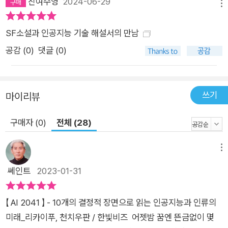
진여수영
2024-06-29
메뉴
때 어떤 관계가 생길지는 우리가 인공지능을 어떻게 활용하고, 인
간과 인공지능이 어떻게 같이 생활하는지에 따라 달라질 것입니
SF소설과 인공지능 기술 해설서의 만남
다.” 두 저자는 동일한 질문에 대해 딥러닝의 부정적 외부효과와
공감 (
0
)
댓글 (0)
해법을 다룬 단편 <황금 코끼리> 속 등장인물의 목소리를 빌려
답한다. “어떤 위험은 감수할 만한 가치가 있다.” 우리는 우리가
만들고 싶은 모든 미래에 대해 우선 상상하는 법을 배워야 한다.
쓰기
마이리뷰
이 책이 그 상상력의 시작이 되어줄 것이다.
구매자 (0)
전체 (28)
메뉴
쎄인트
2023-01-31
【 AI 2041 】 - 10개의 결정적 장면으로 읽는 인공지능과 인류의
미래_리카이푸, 천치우판 / 한빛비즈 어젯밤 꿈엔 뜬금없이 몇