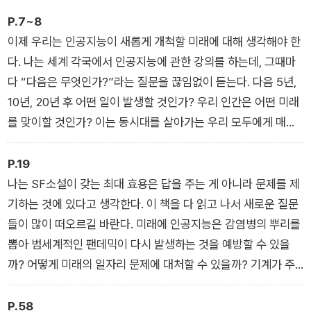
P.7~8
이제 우리는 인공지능이 새롭게 개척할 미래에 대해 생각해야 한
다. 나는 세계 각국에서 인공지능에 관한 강의를 하는데, 그때마
다 “다음은 무엇인가?”라는 질문을 끊임없이 듣는다. 다음 5년,
10년, 20년 후 어떤 일이 발생할 것인가? 우리 인간은 어떤 미래
를 맞이할 것인가? 이는 동시대를 살아가는 우리 모두에게 매우
중요한 질문이다. 기술 분야의 전문가 대부분이 그에 대한 의견을
갖고 있을 것이다. 어떤 사람들은 인공지능이 결국 붕괴하거나 열
P.19
기가 사라져버릴 ‘버블’이라고 믿는다. 좀 더 극단적이고 디스토
나는 SF소설이 갖는 최대 효용은 답을 주는 게 아니라 문제를 제
피아적 견해를 가진 사람들은 인공지능 거대 기업들이 마침내 인
기하는 것에 있다고 생각한다. 이 책을 다 읽고 나서 새로운 질문
간의 정신을 장악해 ‘인간 사이보그’라는 유토피아적 신인류를 창
들이 많이 떠오르길 바란다. 미래에 인공지능은 감염병의 뿌리를
조하리라는 예측부터 인공지능이 결국 인류의 멸망을 가져오리
뽑아 범세계적인 팬데믹이 다시 발생하는 것을 예방할 수 있을
라는 예측까지 온갖 암울한 시나리오를 기정사실인 양 받아들인
까? 어떻게 미래의 일자리 문제에 대처할 수 있을까? 기계가 주
다. 순수한 호기심이나 두려움에서 비롯됐을 이러한 예측들은 대
도하는 세상에서 어떻게 문화적 다양성을 유지할 수 있을까? 인
부분 억측에 불과하며 과장된 것들이다. 결정적으로는 인공지능
간과 기계가 공존하는 사회에서 사는 법을 아이들에게 어떻게 가
P.58