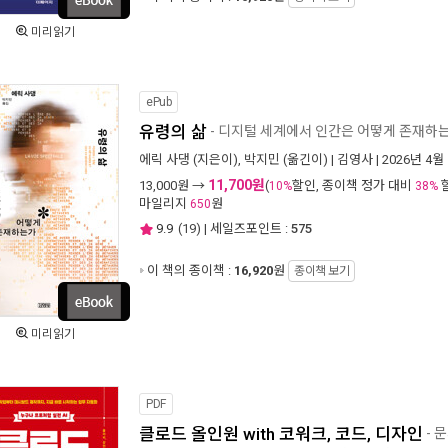
미리읽기
ePub
유령의 삶
- 디지털 세계에서 인간은 어떻게 존재하
에릭 사댕
(지은이),
박지민
(옮긴이) |
김영사
| 2026년 4월
11,700원
13,000
원 →
(
할인, 종이책 정가 대비
10%
38%
마일리지
원
650
9.9
(
19
) | 세일즈포인트 :
575
이 책의 종이책 :
16,920
원
종이책 보기
미리읽기
PDF
클로드 올인원 with 코워크, 코드, 디자인
- 