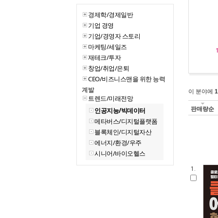
경제학/경제일반
기업 경영
기업/경영자 스토리
마케팅/세일즈
재테크/투자
창업/취업/은퇴
CEO/비즈니스맨을 위한 능력
계발
이 분야에
1
트렌드/미래전망
판매량순
인공지능/빅데이터
메타버스/디지털플랫폼
블록체인/디지털자산
에너지/환경/우주
시니어/바이오헬스
1.