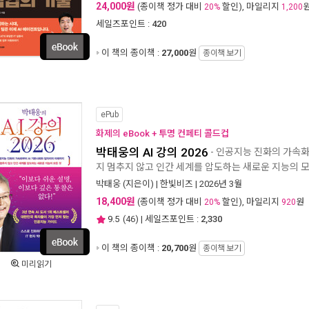
24,000원
(종이책 정가 대비
할인), 마일리지
20%
1,200
세일즈포인트 :
420
이 책의 종이책 :
27,000
원
종이책 보기
ePub
화제의 eBook + 투명 컨페티 콜드컵
박태웅의 AI 강의 2026
- 인공지능 진화의 가속화
지 멈추지 않고 인간 세계를 압도하는 새로운 지능의 모
박태웅
(지은이) |
한빛비즈
| 2026년 3월
18,400원
(종이책 정가 대비
할인), 마일리지
원
20%
920
9.5
(
46
) | 세일즈포인트 :
2,330
이 책의 종이책 :
20,700
원
종이책 보기
미리읽기