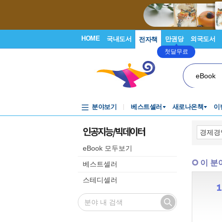
HOME
국내도서
만권당
외국도서
전자책
첫달무료
eBook
분야보기
베스트셀러
새로나온책
이
인공지능/빅데이터
eBook 모두보기
이 분
베스트셀러
스테디셀러