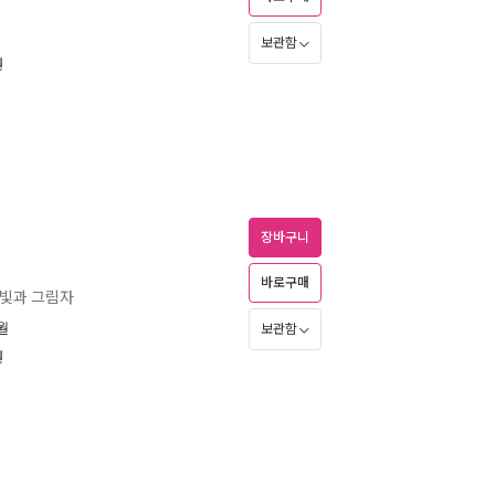
I
보관함
원
장바구니
바로구매
 빛과 그림자
2월
보관함
원