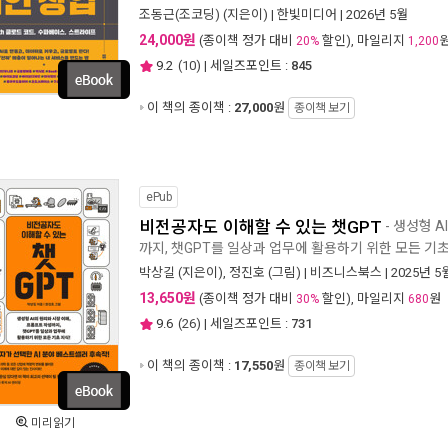
조동근(조코딩)
(지은이) |
한빛미디어
| 2026년 5월
24,000원
(종이책 정가 대비
할인), 마일리지
20%
1,200
9.2
(
10
) | 세일즈포인트 :
845
이 책의 종이책 :
27,000
원
종이책 보기
ePub
비전공자도 이해할 수 있는 챗GPT
- 생성형 
까지, 챗GPT를 일상과 업무에 활용하기 위한 모든 기초
박상길
(지은이),
정진호
(그림) |
비즈니스북스
| 2025년 5
13,650원
(종이책 정가 대비
할인), 마일리지
원
30%
680
9.6
(
26
) | 세일즈포인트 :
731
이 책의 종이책 :
17,550
원
종이책 보기
미리읽기