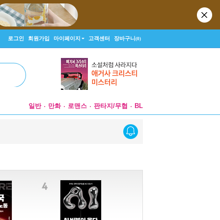
로그인
회원가입
마이페이지
고객센터
장바구니
(0)
일반
만화
로맨스
판타지/무협
BL