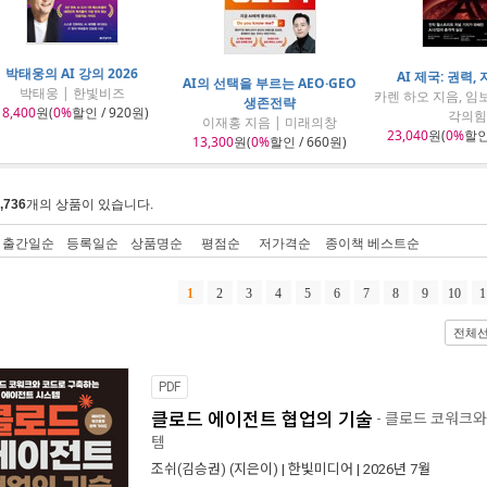
박태웅의 AI 강의 2026
AI 제국: 권력,
AI의 선택을 부르는 AEO·GEO
박태웅 | 한빛비즈
카렌 하오 지음, 임보
생존전략
18,400
원(
0%
할인 / 920원)
각의힘
이재홍 지음 | 미래의창
23,040
원(
0%
할인 
13,300
원(
0%
할인 / 660원)
,736
개의 상품이 있습니다.
출간일순
등록일순
상품명순
평점순
저가격순
종이책 베스트순
1
2
3
4
5
6
7
8
9
10
1
전체
PDF
클로드 에이전트 협업의 기술
- 클로드 코워크와
템
조쉬(김승권)
(지은이) |
한빛미디어
| 2026년 7월