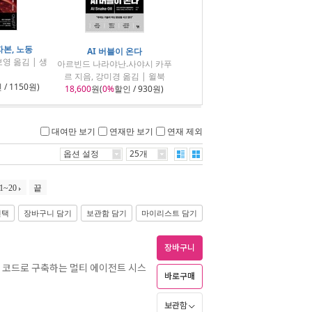
 자본, 노동
AI 버블이 온다
영 옮김 | 생
아르빈드 나라야난.사야시 카푸
르 지음, 강미경 옮김 | 윌북
/ 1150원)
18,600
원(
0%
할인 / 930원)
대여만 보기
연재만 보기
연재 제외
옵션 설정
25개
1~20
끝
선택
장바구니 담기
보관함 담기
마이리스트 담기
장바구니
 코드로 구축하는 멀티 에이전트 시스
바로구매
보관함