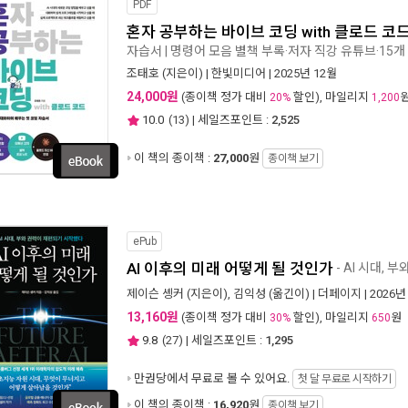
PDF
혼자 공부하는 바이브 코딩 with 클로드 코
자습서 | 명령어 모음 별책 부록·저자 직강 유튜브·15개
조태호
(지은이) |
한빛미디어
| 2025년 12월
24,000원
(종이책 정가 대비
할인), 마일리지
20%
1,200
10.0
(
13
) | 세일즈포인트 :
2,525
이 책의 종이책 :
27,000
원
종이책 보기
ePub
AI 이후의 미래 어떻게 될 것인가
- AI 시대,
제이슨 솅커
(지은이),
김익성
(옮긴이) |
더페이지
| 2026년
13,160원
(종이책 정가 대비
할인), 마일리지
원
30%
650
9.8
(
27
) | 세일즈포인트 :
1,295
만권당에서
무료로 볼 수 있어요.
첫 달 무료로 시작하기
이 책의 종이책 :
16,920
원
종이책 보기