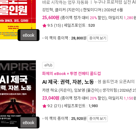
누구나 프로처럼 실전 A
바로 시작하는 업무 자동화
ㅣ
강민혁
,
클리커
(지은이) |
한빛미디어
| 2026년 6월
25,600원
(종이책 정가 대비
할인), 마일리지
20%
1,280
9.5
(
15
) | 세일즈포인트 :
520
이 책의 종이책 :
28,800
원
종이책 보기
ePub
화제의 eBook + 투명 컨페티 콜드컵
AI 제국: 권력, 자본, 노동
- 샘 올트먼과 오픈AI의
카렌 하오
(지은이),
임보영
(옮긴이) |
생각의힘
| 2026년 
23,040원
(종이책 정가 대비
할인), 마일리지
20%
1,150
9.2
(
21
) | 세일즈포인트 :
1,980
이 책의 종이책 :
25,920
원
종이책 보기