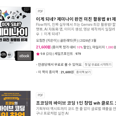
PDF
이게 되네? 제미나이 완전 미친 활용법 81제
Flow까지, 진짜 실무에서 쓰는 Gemini 최강 활용법! 할 일
챗봇, AI 자동화 앱, 이미지 생성, 영상 제작까지 일
이게 되네?
우
ㅣ
오힘찬
(지은이) |
골든래빗(주)
| 2026년 3월
21,600원
(종이책 정가 대비
할인), 마일리지
10%
1,080
9.8
(
25
) | 세일즈포인트 :
979
만권당에서
무료로 볼 수 있어요.
첫 달 무료로 시작하기
이 책의 종이책 :
21,600
원
종이책 보기
PDF
조코딩의 바이브 코딩 1인 창업 wih 클로드
기획부터 엑시트까지 코드 한 줄 없이 글로벌 매출을 
구나 프로처럼 실전 AI