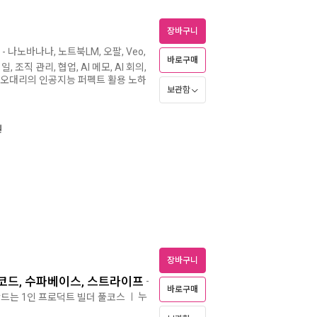
장바구니
- 나노바나나, 노트북LM, 오팔, Veo,
바로구매
, 조직 관리, 협업, AI 메모, AI 회의,
잘러 오대리의 인공지능 퍼펙트 활용 노하
보관함
원
장바구니
 코드, 수파베이스, 스트라이프
-
바로구매
누
만드는 1인 프로덕트 빌더 풀코스
ㅣ