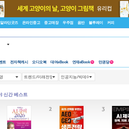
알라딘굿즈
온라인중고
중고매장
우주점
음반
블루레이
커피
벤트
전자책캐시
오디오북
대여eBook
연재eBook
만권당
N
N
야 신간 베스트