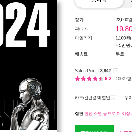
정가
22,000
19,8
판매가
마일리지
1,100원(
+ 5만원
배송료
무료
Sales Point :
3,842
9.2
100자평(
카드/간편결제 할인
무이
절판
판권 소멸 등으로 더 이상 