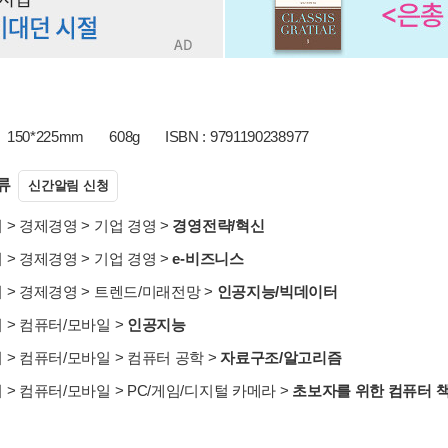
150*225mm
608g
ISBN : 9791190238977
류
신간알림 신청
서
>
경제경영
>
기업 경영
>
경영전략/혁신
서
>
경제경영
>
기업 경영
>
e-비즈니스
서
>
경제경영
>
트렌드/미래전망
>
인공지능/빅데이터
서
>
컴퓨터/모바일
>
인공지능
서
>
컴퓨터/모바일
>
컴퓨터 공학
>
자료구조/알고리즘
서
>
컴퓨터/모바일
>
PC/게임/디지털 카메라
>
초보자를 위한 컴퓨터 