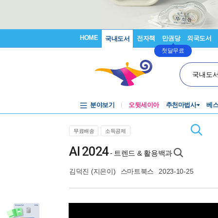
HOME
전자책
만권당
외국도서
국내도서
첫달무료
국내도
분야보기
오뒷세이아
추천마법사
베
무료배송
소득공제
AI 2024
- 트렌드 & 활용백과
김덕진
(지은이)
스마트북스
2023-10-25