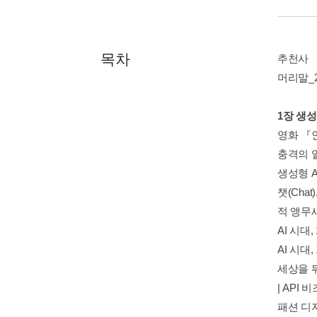
목차
추천사
머리말_2
1장 생성
영화 『
충격의 
생성형 
챗(Cha
적 앵무
AI 시대
AI 시대
세상을 뒤
| API
패션 디자