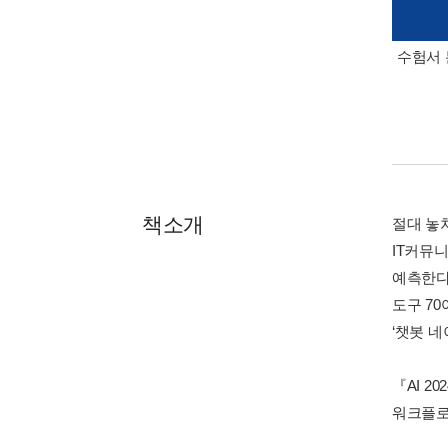
수험서 
책소개
절대 놓쳐
IT커뮤니
예측한다.
도구 70
‘챗봇 네
『AI 2
워크플로