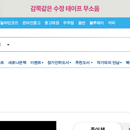
알라딘굿즈
온라인중고
중고매장
우주점
음반
블루레이
커피
서
스트
새로나온책
이벤트
정가인하도서
추천도서
작가와의 만남
북
종이책