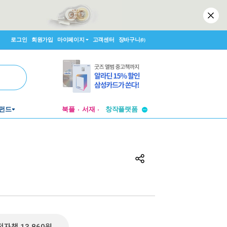
로그인
회원가입
마이페이지
고객센터
장바구니
(0)
투비컨티뉴드
창작플랫폼
펀드
북플
서재
투비컨티뉴드