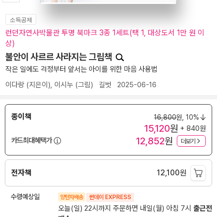
소득공제
런던자연사박물관 투명 북마크 3종 1세트(택 1, 대상도서 1만 원 이
상)
불안이 사르르 사라지는 그림책
작은 일에도 걱정부터 앞서는 아이를 위한 마음 사용법
이다랑
(지은이),
이시누
(그림)
길벗
2025-06-16
종이책
16,800
원,
10%
15,120
원
+ 840원
12,852
원
카드최대혜택가
더보기
전자책
12,100
원
수령예상일
양탄자배송
썬데이 EXPRESS
오늘(일) 22시까지 주문하면 내일(월) 아침 7시
출근전