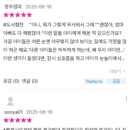
럽게 공감할 수 있어요. 책을 통해 아이는“내가 왜 이렇게 걱정
정우엄마
2025-06-16
되는지”를 이해하고,“그래도 괜찮아” 하고 스스로를 받아들이는
작은 용기를 얻게 됩니다. 이 책은 불안을 단번에 없애주는 마법
#도서협찬 “아니, 뭐가 그렇게 무서워서 그래.”“괜찮아, 엄마
책은 아니에요.하지만 아이가 자신의 감정을 있는 그대로 받아들
아빠도 다 해봤잖아.”이런 말을 아이에게 해본 적 있으신가요?
이고,조금씩 앞으로 나아갈 수 있도록다정하게 속삭이며 용기를
가끔 아이들은 어른 눈엔 아무렇지 않아 보이는 일에도 걱정을 많
건네주는 책입니다. 조금 겁이 많아도, 걱정이 많아도 괜찮아요.
이 하곤 해요.‘다른 아이들은 씩씩하게 하는데, 왜 우리 아이만…’
불안을 잘 다룰 수 있다면,그 안에는 분명 좋은 점도 참 많거든요.
이런 생각이 들었다면, 잠시 심호흡을 하고 아이의 눈높이에서
#불안이사르르사라지는그림책 #이다랑작가 #길벗출판#아동
‘불안’이라는 감정을 함께 바라봐주는 건 어떨까요? 그럴 때 도
심리그림책 #마음처방전 #그림책추천 #엄마마음#어린이그림
더보기
움이 되는 책, [불안이 사르르 사라지는 그림책]을 소개합니다.
책 #책읽는엄마 #육아도서 #책소개 #신간
공감 (
0
)
댓글 (0)
📌 겁이 많고 걱정이 많은 우리 아이, 왜 그럴까요?이 책은 아이
가 느끼는 다양한 불안 상황과 그때의 생각들을 섬세하게 담고 있
어요.불안감을 이야기하는 아이에게 “그런 일은 안 일어나”라는
메뉴
말은 위로가 되기보단 외면처럼 느껴질 수 있어요. 이 책은 아이
sooya01
2025-06-19
와 함께 불안이 무엇인지 알아보고, 불안을 느낄 때 뇌에서 일어
나는 반응과 진정 방법까지 친절하게 설명해줍니다. 📌 불안은
*출판사로부터 책을 제공받아 주관적으로 작성한 후기입니다 기