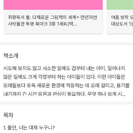
취향독서 둘. 다채로운 그림책의 세계+ 런던자연
여름 방학 
사박물관 투명 북마크 3종 1세트(택...
대상도서 1권
책소개
시도해 보지도 않고 사소한 일에도 겁부터 내는 아이, 일어나지
않은 일에도 크게 걱정부터 하는 아이들이 있다. 이런 아이들은
또래들보다 유독 새로운 환경에 적응하는 데 오래 걸리고, 용기를
내기까지 긴 시간 응원과 관심이 필요하다. 무엇 하나 쉽게 시작
하는 게 없고, 자주 칭얼거리고 찡찡대기도 한다. 아이가 아주 어
릴 때는 부모나 어른들이 가까이에서 돌봐줄 수 있지만, 유치원이
목차
나 초등학교에 가면 혼자 해내야 할 일이 늘다 보니, 아이 스스로
1. 불안, 너는 대체 누구니?
해결해야 할 새로운 도전 과제를 자주 맞닥뜨리게 된다. 이 아이