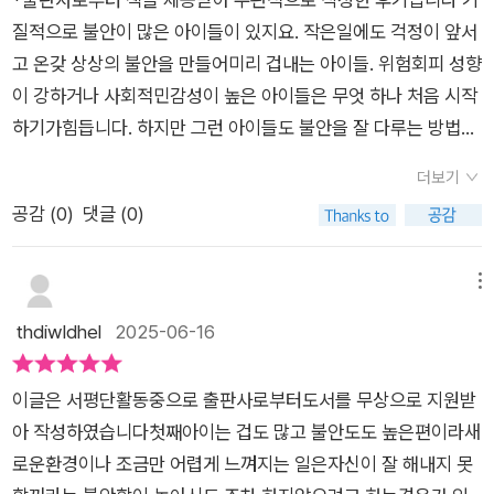
아이의 몸과 마음에 어떤 영향을 줄까요?심장이 두근거리고 머
질적으로 불안이 많은 아이들이 있지요. 작은일에도 걱정이 앞서
리가 지끈거려서 아무것도 못 하겠는 느낌.책 속에서는 이런 불안
고 온갖 상상의 불안을 만들어미리 겁내는 아이들. 위험회피 성향
을 뇌 속 ‘편도체’의 작용이라고 설명하고, 이를 아이가 이해하기
이 강하거나 사회적민감성이 높은 아이들은 무엇 하나 처음 시작
쉽도록 ‘아몬드 대장’이라 부릅니다. 그리고 아몬드 대장을 달래
하기가힘듭니다. 하지만 그런 아이들도 불안을 잘 다루는 방법을
는 6가지 진정 방법을 그림과 함께 제시하여, 아이가 스스로 불안
알게 되면, 섬세하고 신중한 강점으로 활용할수 있게 되거든요.
을 다루는 법을 배울 수 있도록 돕고 있어요. 📌 “불안을 느끼
더보기
불안은 없애야 하는 대상이 아니라 이해하고 다뤄야 하는 대상이
는 건 잘못된 걸까요?”이 책에서 가장 인상 깊었던 문장은 바로
공감 (
0
)
댓글 (0)
라는 것, 저도 책을 읽으며 이제야 조금쯤 이해하고 연습해가는
이 부분이에요. 『불안이는 정말 신중해. 무엇이든 꼼꼼하게 생각
부분이에요. 그런데 어릴적부터 그림책을 통해 이런 방법을 배우
하고 결정하는 멋진 면을 가지고 있어. 규칙을 잘 지키려고 노력
고 연습할 수 있다면 얼마나 좋겠어요. <불안이많은 아이>의 저
메뉴
하고, 처음에는 두려워하고 머뭇거리며 속도가 느릴 수 있지만 막
자, 그로잉맘 이다랑 대표님은 스스로그런 아이였고, 비슷한 아이
thdiwldhel
2025-06-16
상 시작하면 가장 꾸준히 잘 해내지! 네가 불안을 많이 느낀다면
를 키워온 아동심리 전문가에요. ‘불안한아이’에 대한 최고의 솔
너에게 그런 멋진 점이 있다는 의미이기도 해. 네가 얼마나 멋진
루션과 위로를 전해주는 분이라 생각합니다. 아이들이스스로 볼
사람인지 기억해! (41쪽)』 불안이 많은 아이를 ‘소심하다’고 단
이글은 서평단활동중으로 출판사로부터도서를 무상으로 지원받
수 있는 그림책을 내주셔서 참 반가웠어요. 이 책은 불안이라는
정 짓기 쉬운 현실에서, 이 문장은 아이와 부모 모두에게 긍정적
아 작성하였습니다첫째아이는 겁도 많고 불안도도 높은편이라새
감정이 생각공장에서 만들어지는 결과물이며, 거름망을 통해 걸
인 시선을 갖게 해줘요. 📌 아이의 감정을 이해하는 말, ‘감정
로운환경이나 조금만 어렵게 느껴지는 일은자신이 잘 해내지 못
러낼 수있다고 풀어냅니다. 그리고 불안이 강해지면 활성화되는