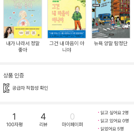
독일 수 있는 나만의 방법을 찾을 수 있으며, 나아가 불안을 자주
느끼는 아이만이 갖고 있는 강점도 발견할 수 있을 거예요. 다른
사람들 눈에는 겁 많고 소극적으로 보일 수 있는 불안이 많은 아
이가, 스스로 자신의 기질을 긍정하고 발전적인 방향으로 활용하
는 기회를 발견할 수 있도록 아이 눈높이에 맞춰 쉽고 재미있게
내가 나라서 정말
그건 내 마음이 아
뉴욕 양말 탐정단
좋아
니야
안내하는 그림책입니다. “이 책을 읽고 나면, 걱정 많은 네 마음
을 사랑하게 될 거야” 겁 많고 예민한 아이를 신중한 아이로 변화
시키는 책 《불안이 사르르 사라지는 그림책》은 기질적으로 불안
상품 인증
이 많은 아이에게 이런 점을 알려줍니다. - 나는 왜 자꾸 겁이 나
고 걱정이 될까요? - 불안은 왜 있는 걸까요? 불안이 없으면 더
공급자 적합성 확인
좋지 않아요? - 불안한 마음은 어떻게 생기고 커지는 걸까요? -
갑자기 불안이 밀려들어 꼼짝 못 할 때는 어떻게 하면 될까요? -
불안이 많은 저에게도 장점이 있다고요? 부모님은 이런 어려움
읽고 싶어요 2명
1
4
0
을 해결할 수 있어요. - 불안한 아이의 마음속을 들여다볼 수 있어
읽고 있어요 0명
100자평
리뷰
마이페이퍼
읽었어요 5명
요. - 아이 눈높이에서 불안에 대해 설명하는 법을 배워요. - 불안