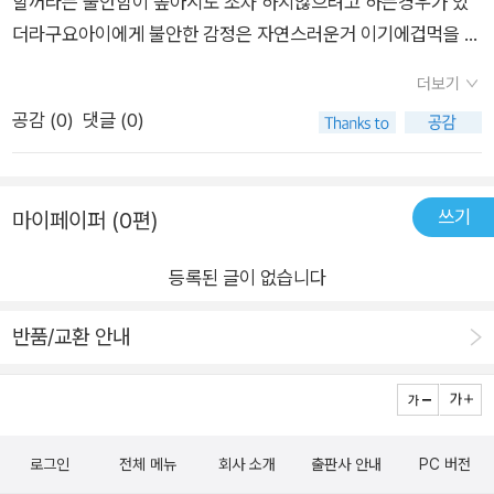
단어들’도 함께 담겨 있어요.책 뒷부분에는 불안을 표현하는 감정
할꺼라는 불안함이 높아시도 조차 하지않으려고 하는경우가 있
편도체를 ‘아몬드대장’이라 부르며, 아몬드 대장을 달래주는 방법
단어들이 소개되어 있어, 이 단어들을 미리 알고 있으면, 아이가
더라구요아이에게 불안한 감정은 자연스러운거 이기에겁먹을 필
을 알려줍니다. 막연하기만 한 불안이라는 감정을 시각화, 캐릭터
자신의 감정을 더 정확히 표현하고 조절할 수 있어요. 저는 이
요가 없다고 하지만 잘되지 않는거 같더라구요1학년에 입학하면
화 해주니,아이들이 불안이라는 감정을 친근하게 받아들이도록
더보기
부분을 보며, 아이가 학교에서 겪는 다양한 상황에 맞게 이 단어
서 새로운환경 새로운친구들을만나며 작은일에도 걱정부터 하는
도와줘요. (그림도 너무 귀엽거든요!) 내 마음이 이렇게 작동하는
공감 (
0
)
댓글 (0)
들을 활용할 수 있도록 함께 연습해야겠다는 생각이 들었고, 몇
첫째와불안이 사르르 사라지는 그림책을 함께 보면서불안한마음
구나, 불안은 나쁜게 아니구나, 조절할 수 있는 방법이 있구나, 하
가지 단어는 노트에 따로 적어보기도 했답니다. 📌 이 책은 단
은 왜생기고 자신의 마음쏙에 싹트는불안이라는 감정에 대해 이
는 것을 깨닫는 것만으로도 용기가날 것 같아요. 무엇보다 중요한
순한 그림책이 아니에요.겁 많고 예민한 아이를 ‘신중한 아이’로
해해보는 시간을 가질수 있었답니다불안해 하는 아몬드대장과
건, 내가 느끼는 불안이 불필요한 나쁜 감정이 아니라는 것, 나말
쓰기
마이페이퍼 (0편)
이해하고 응원할 수 있게 해주는 책.[불안이 사르르 사라지는 그
함께 호흡법 스트레칭등을 하면서 이제는 불안과도 잘지내기위
고도 많은 친구들이 그런 감정을 느낀다는 걸 알고 안도할 수 있
림책]은 불안을 부정하거나 없애는 것이 아니라, 함께 살아가는
해서불안한 감정에 대해잘표현하는법 부터 해보기로 시작했어요
다는 점일거에요. 엄마와 함께 그림책을 읽으며 그 감정을 공감받
등록된 글이 없습니다
방법을 알려줍니다.아이뿐 아니라 부모님, 선생님이 함께 읽으며
#불안이사르르사라지는그림책#엄마마음 #길벗#초등저학년추
는 경험 역시 소중한 시간이 될거에요. 겁 많고 걱정 많은 아이를
아이들의 감정 조절 능력과 정서적 안정에 도움을 줄 수 있어요.
천도서 #감정공부#불안#이다랑저자#아동심리전문가
반품/교환 안내
키우고 있다면 꼭 읽어주시길 추천합니다~
“이 책을 읽고 나면, 걱정 많은 네 마음도 사랑하게 될 거야.”
📌 @momsmind ㈜도서출판 길벗으로부터 제공받은 소중한 도
서를 읽고 담은 리뷰입니다. #불안이 사르르 사라지는 그림책 #
이다랑 #길벗 #어린이교양 #어린이심리 #불안 #베스트셀러 #
로그인
전체 메뉴
회사 소개
출판사 안내
PC 버전
책빵김쌤서평