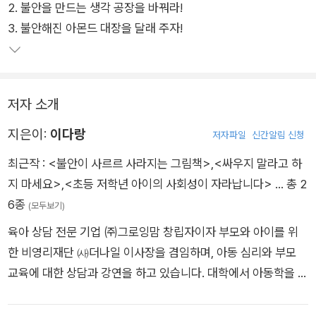
2. 불안을 만드는 생각 공장을 바꿔라!
를 키우는 부모님들은 늘 걱정이 많다. ‘아이가 계속 이러면 어쩌
3. 불안해진 아몬드 대장을 달래 주자!
지?’ ‘우리 아이 이대로 괜찮을까?’
아동심리 전문가로서 그로잉맘이라는 이름으로 자녀교육과 육아
상담 및 《아이 마음에 상처 주지 않는 습관》 《불안이 많은 아이》
저자 소개
등을 집필한 이다랑 작가가 이번에는 불안이 높은 아이의 성장을
직접 돕고자 《불안이 사르르 사라지는 그림책》을 출간했다. 불안
지은이:
이다랑
저자파일
신간알림 신청
이 많은 아이를 직접 키운 엄마이자 비슷한 기질의 아이를 키우는
최근작 :
<불안이 사르르 사라지는 그림책>
,
<싸우지 말라고 하
부모들을 오래 상담하고 교육하며 깨달은 것은, 아이가 스스로의
지 마세요>
,
<초등 저학년 아이의 사회성이 자라납니다>
… 총 2
불안에 대해 잘 이해하고 나면 더 크게 성장할 수 있다는 것이었
6종
(모두보기)
다.
육아 상담 전문 기업 ㈜그로잉맘 창립자이자 부모와 아이를 위
한 비영리재단 ㈔더나일 이사장을 겸임하며, 아동 심리와 부모
‘기질적으로 위험 회피나 사회적 민감성이 높은 아이들은 새로운
교육에 대한 상담과 강연을 하고 있습니다. 대학에서 아동학을 전
자극이나 환경, 관계에 대한 불안과 걱정’이 많다. 《불안이 사르
공하고 대학원에서 아동 발달 심리를 공부했습니다. 지은 책으로
르 사라지는 그림책》은 이런 아이들이 좀 더 편안하게 자신의 감
《불안이 많은 아이》 《불안이 사르르 사라지는 그림책》 등이 있으