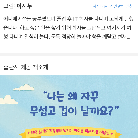
정을 받아들이고, 나아가 기질적 특성을 섬세함과 신중함이라는
그림:
이시누
저자파일
신간알림 신청
며, 그림책 《사과는 이렇게 하는 거야!》 《그래서 뭐?》 등을 번역
강점으로 활용할 수 있게 돕는 그림책이다. 책의 그림은 교과서
했습니다. 인스타그램 @growingmom
및 교육 출판 분야 일러스트레이터로 오랜 시간 활동해온 이시누
애니메이션을 공부했으며 졸업 후 IT 회사를 다니며 고되게 일했
작가가 맡아, 불안이 많은 아이가 느낄 수 있는 감정과 상황 묘사
습니다. 하고 싶은 일을 찾기 위해 회사를 그만두고 여기저기 여
에 생생함을 더했다.
행 다니며 열심히 놀다, 문득 적당히 놀아야 함을 깨닫고 현재까
지 광고와 출판 분야에서 일러스트레이터로 활동 중입니다. ‘연로
하신’ 고양이를 극진히 모시고 살고 있으며 할아버지가 될 때까지
작가로 활동하기 위해 부지런히 운동하며 건강 관리를 하고 있습
출판사 제공 책소개
니다. 『라면을 먹으면 숲이 사라져』, 『공부하는 이유: 과학』, 『똥
누고 학교 갈까, 학교 가서 똥 눌까?』, 『마르크스 씨, 경제 좀 아세
요?』 등에 그림을 그렸습니다.