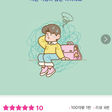
10
100자평 1편
리뷰 4편