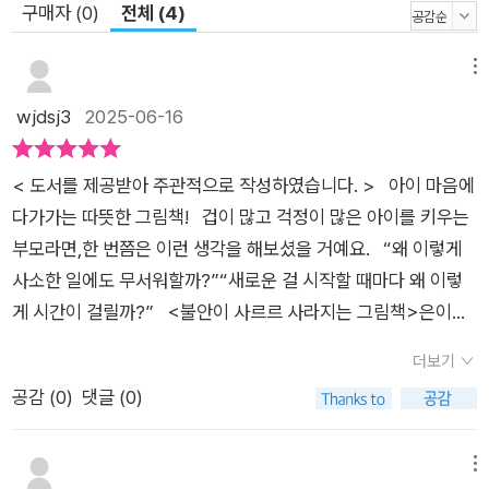
구매자 (0)
전체 (4)
메뉴
wjdsj3
2025-06-16
< 도서를 제공받아 주관적으로 작성하였습니다. > 아이 마음에
다가가는 따뜻한 그림책! 겁이 많고 걱정이 많은 아이를 키우는
부모라면,한 번쯤은 이런 생각을 해보셨을 거예요. “왜 이렇게
사소한 일에도 무서워할까?”“새로운 걸 시작할 때마다 왜 이렇
게 시간이 걸릴까?” <불안이 사르르 사라지는 그림책>은이런
아이들의 마음을 따뜻하게 이해하고,불안을 현명하게 다루는 방
더보기
법을 알려주는 그림책입니다. 이 책은 아이가 느끼는 불안을 ‘문
공감 (
0
)
댓글 (0)
제’로 보지 않고,섬세함과 신중함이라는 ‘장점’으로 바라보도록
이끌어 줍니다. 그림에는 아이들이 실제로 겪는 감정과상황이
생생하게 담겨 있어,아이들이 “이거 내 얘기 같아!” 하며자연스
메뉴