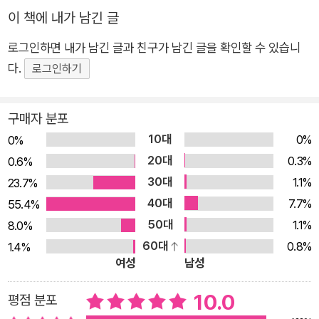
이 치솟을 때 아이 스스로 대처하는 법을 가르쳐요. - 불안한 아이
이 책에 내가 남긴 글
의 긍정적인 면을 성장시켜 줄 수 있어요. 이 책을 통해 부모는 불
로그인하면 내가 남긴 글과 친구가 남긴 글을 확인할 수 있습니
안한 아이를 더 잘 이해하고 깊은 대화를 나눌 수 있고, 아이는 불
다.
로그인하기
안을 잘 다스리는 자신만의 방법을 찾을 수 있을 거예요.
구매자 분포
10대
0%
0%
20대
0.3%
0.6%
30대
1.1%
23.7%
40대
7.7%
55.4%
50대
1.1%
8.0%
60대
0.8%
1.4%
여성
남성
10.0
평점 분포