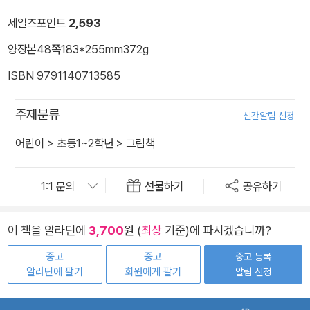
세일즈포인트
2,593
양장본
48쪽
183*255mm
372g
ISBN 9791140713585
주제분류
신간알림 신청
어린이
>
초등1~2학년
>
그림책
선물하기
공유하기
이 책을 알라딘에
3,700
원 (
최상
기준)에 파시겠습니까?
중고
중고
중고 등록
알라딘에 팔기
회원에게 팔기
알림 신청