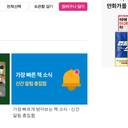
전체선택
보관함 담기
장바구니 담기
가장 빠르게 받아보는 책 소식 - 신간
경기컬처패스 1만원 
알림 총집합