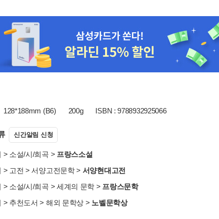
128*188mm (B6)
200g
ISBN : 9788932925066
류
신간알림 신청
서
>
소설/시/희곡
>
프랑스소설
서
>
고전
>
서양고전문학
>
서양현대고전
서
>
소설/시/희곡
>
세계의 문학
>
프랑스문학
서
>
추천도서
>
해외 문학상
>
노벨문학상