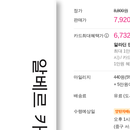
정가
8,800원
7,92
판매가
6,73
카드최대혜택가
알라딘 
최대 1만
시) / 
1만원 
마일리지
440원(5
+ 5만원
배송료
유료 (도
수령예상일
양탄자배
오후 1
(중구 서