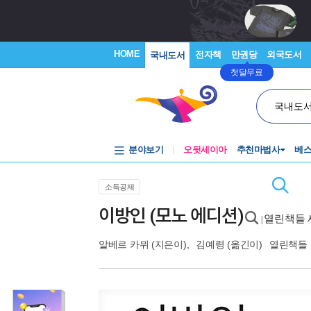
HOME
전자책
만권당
외국도서
국내도서
첫달무료
국내도
분야보기
오뒷세이아
추천마법사
베
소득공제
이방인 (모노 에디션)
열린책들 
|
알베르 카뮈
(지은이),
김예령
(옮긴이)
열린책들