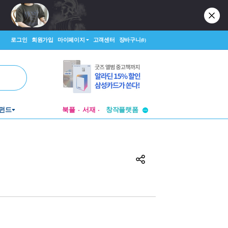
로그인
회원가입
마이페이지
고객센터
장바구니
(0)
펀드
북플
서재
투비컨티뉴드
창작플랫폼
투비컨티뉴드