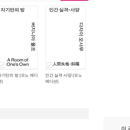
자기만의 방 (모노 에디
인간 실격·사양 (모노
션)
에디션)