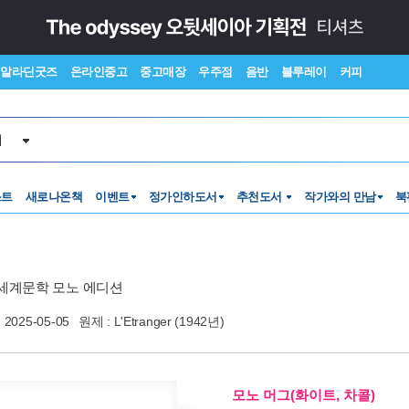
알라딘굿즈
온라인중고
중고매장
우주점
음반
블루레이
커피
서
스트
새로나온책
이벤트
정가인하도서
추천도서
작가와의 만남
북
세계문학 모노 에디션
2025-05-05
원제 : L'Etranger (1942년)
모노 머그(화이트, 차콜)