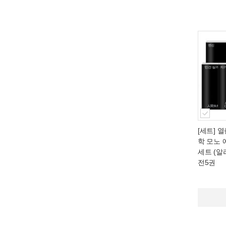
[세트] 
학 모노 
세트 (알
전5권